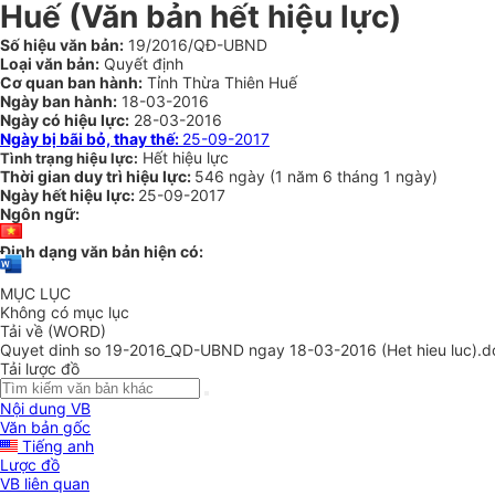
Huế (Văn bản hết hiệu lực)
Số hiệu văn bản:
19/2016/QĐ-UBND
Loại văn bản:
Quyết định
Cơ quan ban hành:
Tỉnh Thừa Thiên Huế
Ngày ban hành:
18-03-2016
Ngày có hiệu lực:
28-03-2016
Ngày bị bãi bỏ, thay thế:
25-09-2017
Hết hiệu lực
Tình trạng hiệu lực:
Thời gian duy trì hiệu lực:
546 ngày
(
1 năm
6 tháng
1 ngày
)
Ngày hết hiệu lực:
25-09-2017
Ngôn ngữ:
Định dạng văn bản hiện có:
MỤC LỤC
Không có mục lục
Tải về (WORD)
Quyet dinh so 19-2016_QD-UBND ngay 18-03-2016 (Het hieu luc).d
Tải lược đồ
Nội dung VB
Văn bản gốc
Tiếng anh
Lược đồ
VB liên quan