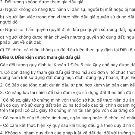
2. Đối tượng không được tham gia đấu giá:
a) Người không có năng lực hành vi dân sự, người bị mất hoặc bị hạ
b) Người làm việc trong đơn vị thực hiện đấu giá quyền sử dụng đất; 
người đó;
c) Người có thẩm quyền quyết định đấu giá quyền sử dụng đất; ngư
d) Người không được nhận chuyển nhượng quyền sử dụng đất; người 
pháp luật về đất đai;
đ) Tổ chức, cá nhân không có đủ điều kiện theo quy định tại Điều 6
Điều 6. Điều kiện được tham gia đấu giá
Các đối tượng quy định tại Khoản 1 Điều 5 của Quy chế này được đăn
1. Có đơn đăng ký tham gia đấu giá theo mẫu do đơn vị tổ chức thự
dung cam
kết
sử dụng
đất
đúng mục đích, đúng quy hoạch, thực hiệ
2. Có Báo cáo tổng quát dự án đầu tư phù hợp kèm văn bản cam kế
3. Có năng lực tài chính để bảo đảm việc sử dụng đất theo tiến độ c
- Có hồ sơ, giấy tờ chứng minh vốn thuộc sở hữu để thực hiện dự á
án có quy mô sử dụng
đất
trên 20 ha (có báo cáo tài chính doanh n
tr
ên thì phải có các giấy tờ chứng minh tài sản góp vốn của từng cổ
- Có cam kết của tổ chức tín dụng, ngân hàng hoặc tổ chức, cá nhâ
- Có cam kết thực hiện ký quỹ sau khi trúng đấu giá theo quy định c
4. Không vi phạm quy định của pháp luật về đất đai đối với
trường 