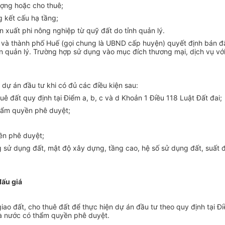
ợng hoặc cho thuê;
 kết cấu hạ tầng;
n xuất phi nông nghiệp từ quỹ đất do tỉnh quản lý.
à và
thành phố
Hu
ế
(gọi chung là UBND cấp huyện) quyết định bán đ
n quản lý.
Trường hợp
sử dụng vào mục đích thương mại, dịch vụ với 
dự án đầu tư khi có đủ các điều kiện sau:
uê đất quy định tại Điểm a, b, c và d Khoản 1 Điều 118 Luật Đất đai;
hẩm quyền
phê duyệt;
ền phê duyệt;
ử dụng đất, mật độ xây dựng, tầng cao, hệ số sử dụng đất, suất đầ
đấu giá
ao đất, cho thuê đất để thực hiện dự án đầu tư theo quy định tại Đ
hà nước có thẩm quyền phê duyệt.