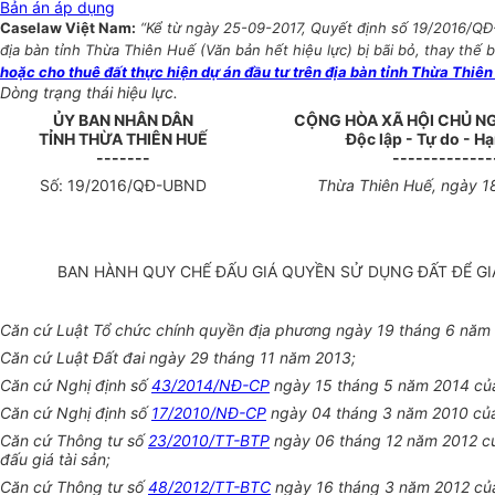
Bản án áp dụng
Caselaw Việt Nam:
“Kể từ ngày 25-09-2017, Quyết định số 19/2016/QĐ
địa bàn tỉnh Thừa Thiên Huế (Văn bản hết hiệu lực) bị bãi bỏ, thay thế 
hoặc cho thuê đất thực hiện dự án đầu tư trên địa bàn tỉnh Thừa Thiê
Dòng trạng thái hiệu lực.
ỦY BAN NHÂN DÂN
CỘNG HÒA XÃ HỘI CHỦ N
TỈNH THỪA THIÊN HU
Ế
Độc lập - Tự do - H
-------
-------------
S
ố
: 1
9
/2016/QĐ-UBND
Thừa Thiên Huế, ngày
1
BAN HÀNH QUY CHẾ ĐẤU GIÁ QUYỀN SỬ DỤNG ĐẤT ĐỂ GI
Căn cứ Luật Tổ chức chính quyền địa phương ngày 19 tháng 6 năm
Căn cứ Luật Đất đai ngày 29 tháng 11 năm 2013;
Căn cứ Nghị định số
43/2014/NĐ-CP
ngày 15 tháng 5 năm 2014 của 
Căn cứ Nghị định số
17/2010/NĐ-CP
ngày 04 tháng 3 năm 2010 của 
Căn cứ Thông tư số
23/2010/TT-BTP
ngày 06 tháng 12 năm 2012 của
đấu giá tài sản;
Căn cứ Thông tư số
48/2012/TT-BTC
ngày 16 tháng 3 năm 2012 của 