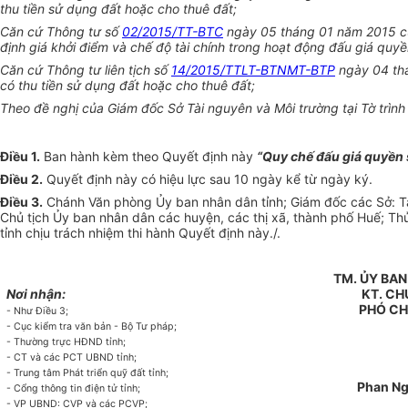
thu tiền sử dụng đất hoặc cho thuê đất;
Căn cứ Thông tư số
02/2015/TT-BTC
ngày 05 tháng 01 năm 2015 của
định giá khởi điểm và chế độ tài chính trong hoạt động đấu giá quyề
Căn cứ Thông tư liên tịch số
14/2015/TTLT-BTNMT-BTP
ngày 04 thá
có thu tiền sử dụng đất hoặc cho thuê đất;
Theo đề nghị của Giám đốc Sở Tài nguyên và Môi trường tại Tờ trì
Điều 1.
Ban hành kèm theo Quyết định này
“Quy chế đấu giá quyền s
Điều 2.
Quyết định này có hiệu lực sau 10 ngày kể từ ngày ký.
Điều 3.
Chánh Văn phòng Ủy ban nhân dân tỉnh; Giám đốc các Sở: Tài
Chủ tịch Ủy ban nhân dân các huyện, các thị xã, thành phố Huế; Thủ
tỉnh chịu trách nhiệm thi hành Quyết định này./.
TM. ỦY BA
Nơi nhận:
KT. CH
PHÓ CH
- Như Đi
ề
u 3;
- Cục kiểm tra văn bản - Bộ Tư pháp;
- Thường trực HĐND t
ỉ
nh;
- CT và các PCT UBND tỉnh;
- Trung tâm Phát
tr
iển quỹ đất tỉnh;
Phan Ng
- Cổng thông tin điện tử t
ỉ
nh;
- VP UBND: CVP và các PCVP;