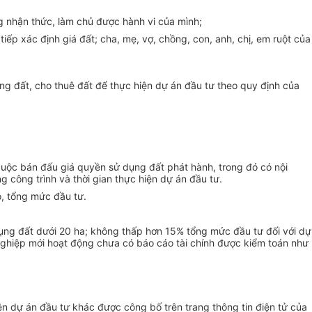
ng nhận thức, làm chủ được hành vi của mình;
iếp xác định giá đất; cha, mẹ, vợ, chồng, con, anh, chị, em ruột của
 đất, cho thuê đất để thực hiện dự án đầu tư theo quy định của
cuộc bán đấu giá quyền sử dụng đất phát hành, trong đó có nội
công trình và thời gian thực hiện dự án đầu tư.
, t
ổ
ng mức
đầu tư
.
ụng đất dưới 20 ha; không thấp hơn 15% tổng mức đầu tư đối với dự
nghiệp mới hoạt động chưa có báo cáo tài chính được kiểm toán như
iện dự án đầu tư khác được công bố
tr
ên
tr
ang thông tin điện tử của