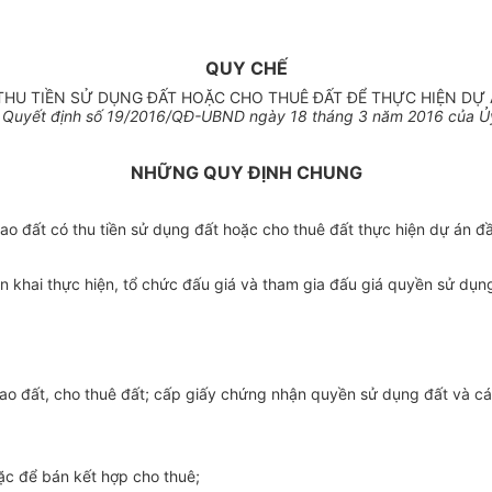
QUY CHẾ
THU TIỀN SỬ DỤNG ĐẤT HOẶC CHO THUÊ ĐẤT ĐỂ THỰC HIỆN DỰ 
 Quyết định số
19
/2016/QĐ-UBND ngày
18
tháng
3
năm 2016 của
Ủ
NHỮNG QUY ĐỊNH CHUNG
o đất có thu tiền sử dụng đất hoặc cho thuê đất thực hiện dự án đầu
ển khai thực hiện, tổ chức đấu giá và tham gia đấu giá quyền sử dụn
iao đất, cho thuê đất; cấp giấy chứng nhận quyền sử dụng đất và các
oặc để bán
kết
h
ợ
p cho thuê;