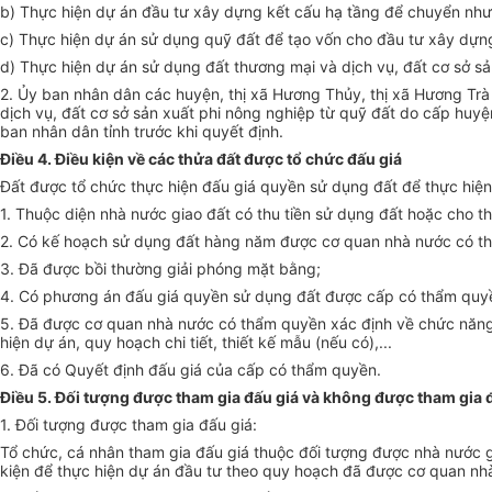
b) Thực hiện dự án đầu tư xây dựng kết cấu hạ tầng để chuyển như
c) Thực hiện dự án sử dụng quỹ đất để tạo vốn cho đầu tư xây dựng
d) Thực hiện dự án sử dụng đất thương mại và dịch vụ, đất cơ sở sả
2.
Ủy
ban nhân dân các huyện, thị xã Hương Thủy, thị xã Hương Tr
dịch vụ, đất cơ sở sản xuất phi nông nghiệp từ quỹ đất do cấp huyệ
ban nhân dân tỉnh trước khi quyết định.
Điều 4. Điều kiện về các thửa đất được tổ chức đấu giá
Đất được tổ chức thực hiện đấu giá quyền sử dụng đất để thực hiện 
1. Thuộc diện nhà nước giao đất có thu tiền sử dụng đất hoặc cho th
2. Có k
ế
hoạch sử dụng đất hàng năm được cơ quan nhà nước có
t
3. Đã được bồi thường giải phóng mặt bằng;
4. Có phương án đấu giá quyền sử dụng đất được cấp có thẩm quy
5. Đã được cơ quan nhà nước có thẩm quyền xác định về chức năng s
hiện dự án, quy hoạch chi tiết, thiết kế mẫu (nếu có),...
6. Đã có Quyết định đấu giá của cấp có thẩm quyền.
Điều 5. Đối tượng được tham gia đấu giá và không được tham gia 
1. Đối tượng được tham gia đấu giá:
Tổ chức, cá nhân tham gia đấu giá thuộc đối tượng được nhà nước gi
kiện để thực hiện dự án đầu tư theo quy hoạch đã được cơ quan n