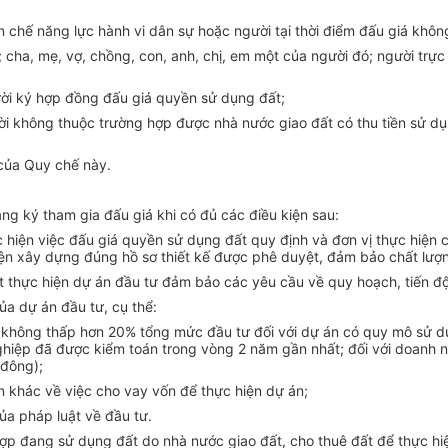
n ch
ế
năng lực hành vi dân sự hoặc người tại thời điểm đấu giá khô
cha, mẹ, vợ, chồng, con, anh, chị, em một của người đó; người trực t
ời ký hợp đồng đấu giá quyền sử dụng đất;
không thuộc trường hợp được nhà nước giao đất có thu tiền sử dụng
 của Quy chế này.
g ký tham gia đấu giá khi có đủ các điều kiện sau:
c hiện việc đấu giá quyền
sử dụng
đất quy định và đơn vị thực hiện 
n xây dựng đúng hồ sơ thiết kế được phê duyệt, đảm bảo chất lượng 
t thực hiện dự án đầu tư đảm bảo các yêu c
ầ
u
về
quy hoạch, ti
ế
n độ
ủa dự án đầu tư, cụ thể:
n không thấp hơn 20% tổng mức đầu tư đối với dự án có quy mô sử d
ghiệp đã được kiểm toán trong vòng 2 năm gần nhất; đối với doanh 
 đông);
n khác về việc cho vay vốn để thực hiện dự án;
ủa pháp luật về đầu tư.
hợp
đang sử dụng đất do nhà nước giao đất, cho thuê đất để thực h