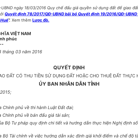
-UBND ngày 18/03/2016 Quy chế đấu giá quyền sử dụng đất để giao đất 
bởi
Quyết định 78/2017/QĐ-UBND bãi bỏ Quyết định 19/2016/QĐ-UBND Qu
n Huế
”.
Xem thêm
Lược đồ.
GHĨA VIỆT NAM
ạnh phúc
--
8
tháng
0
3 năm 2016
QUYẾT ĐỊNH
AO ĐẤT CÓ THU TIỀN SỬ DỤNG ĐẤT HOẶC CHO THUÊ ĐẤT THỰC H
ỦY BAN NHÂN DÂN TỈNH
 2015;
Chính phủ về thi hành Luật Đất đai;
Chính phủ về bán đấu giá tài sản;
 Bộ Tư pháp quy định chi tiết và hướng dẫn thực hiện Nghị định s
Bộ Tài chính về việc hướng dẫn xác định giá khởi điểm và chế độ tà