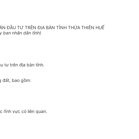
ÁN ĐẦU TƯ TRÊN ĐỊA BÀN TỈNH THỪA THIÊN HUẾ
y ban
nhân dân tỉnh)
 tư trên địa bàn tỉnh.
g đất, bao gồm:
 lĩnh vực có liên quan.