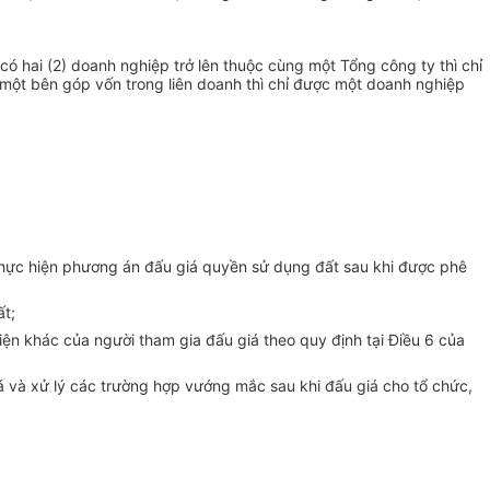
có hai (2) doanh nghiệp trở lên thuộc cùng một Tổng công ty thì chỉ
 một bên góp v
ố
n trong liên doanh thì chỉ được một doanh nghiệp
hực hiện phương án đ
ấ
u giá quy
ề
n sử dụng
đất
sau khi được phê
ất;
iện khác của người tham gia đấu giá theo quy định tại Điều 6 của
á và xử lý các trường hợp vướng mắc sau khi đấu giá cho tổ chức,