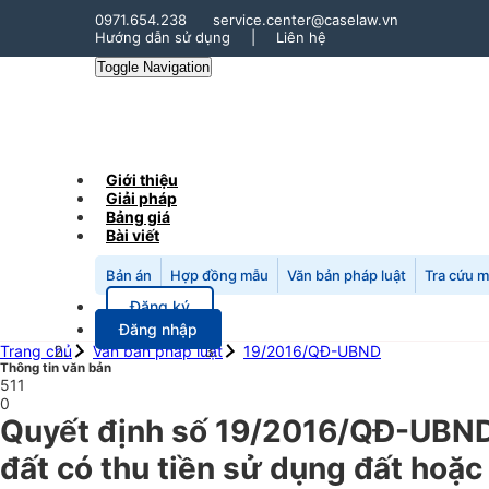
0971.654.238
service.center@caselaw.vn
Hướng dẫn sử dụng
|
Liên hệ
Toggle Navigation
Giới thiệu
Giải pháp
Bảng giá
Bài viết
Bản án
Hợp đồng mẫu
Văn bản pháp luật
Tra cứu 
Đăng ký
Đăng nhập
Trang chủ
Văn bản pháp luật
19/2016/QĐ-UBND
Thông tin văn bản
511
0
Quyết định số 19/2016/QĐ-UBND 
đất có thu tiền sử dụng đất hoặc