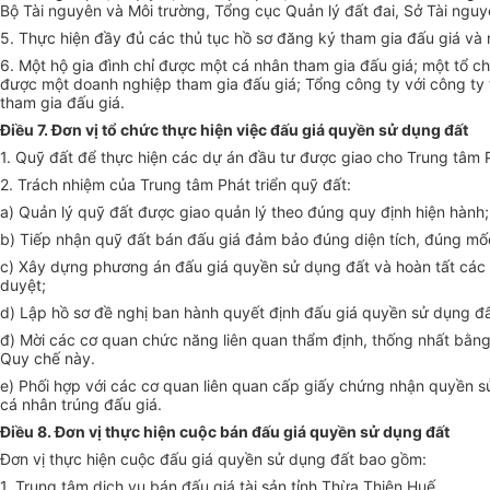
Bộ Tài nguyên và Môi trường, T
ổ
ng cục Quản lý đất đai, Sở Tài nguy
5. Thực hiện đầy đủ các thủ tục hồ sơ đăng ký tham gia đấu giá và n
6. Một hộ gia đình chỉ được một cá nhân tham gia đấu giá; một tổ c
được một doanh nghiệp tham gia đấu giá; Tổng công ty với công ty 
tham gia đấu giá.
Điều 7. Đơn vị tổ chức thực hiện việc đấu giá quyền sử dụng đất
1. Quỹ đất để thực hiện các dự án đầu tư được giao cho Trung tâm P
2. Trách nhiệm của Trung tâm Phát triển quỹ đất:
a) Quản lý quỹ đất được giao quản lý theo đúng quy định hiện hành;
b) Tiếp nhận quỹ đất bán đấu giá đảm bảo đúng diện tích, đúng mốc g
c) Xây dựng phương án đấu giá quyền sử dụng đất và hoàn tất các 
duyệt;
d) Lập hồ sơ đề nghị ban hành quyết định đấu giá quyền sử dụng đấ
đ) Mời các cơ quan chức năng liên quan thẩm định, thống nhất bằng b
Quy chế này.
e) Phối hợp với các cơ quan liên quan cấp giấy chứng nhận quyền sử
cá nhân trúng đấu giá.
Điều 8. Đơn vị thực hiện cuộc bán đấu giá quyền sử dụng đất
Đơn vị thực hiện cuộc đấu giá quyền sử dụng đất bao gồm:
1. Trung tâm dịch vụ bán đấu giá tài sản tỉnh Thừa Thiên Huế.