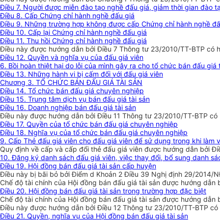
Điều 7. Người được miễn đào tạo nghề đấu giá, giảm thời gian đào t
Điều 8. Cấp Chứng chỉ hành nghề đấu giá
Điều 9. Những trường hợp không được cấp Chứng chỉ hành nghề đấ
Điều 10. Cấp lại Chứng chỉ hành nghề đấu giá
Điều 11. Thu hồi Chứng chỉ hành nghề đấu giá
Điều này được hướng dẫn bởi Điều 7 Thông tư 23/2010/TT-BTP có h
Điều 12. Quyền và nghĩa vụ của đấu giá viên
6. Bồi hoàn thiệt hại do lỗi của mình gây ra cho tổ chức bán đấu giá 
Điều 13. Những hành vi bị cấm đối với đấu giá viên
Chương 3. TỔ CHỨC BÁN ĐẤU GIÁ TÀI SẢN
Điều 14. Tổ chức bán đấu giá chuyên nghiệp
Điều 15. Trung tâm dịch vụ bán đấu giá tài sản
Điều 16. Doanh nghiệp bán đấu giá tài sản
Điều này được hướng dẫn bởi Điều 11 Thông tư 23/2010/TT-BTP có 
Điều 17. Quyền của tổ chức bán đấu giá chuyên nghiệp
Điều 18. Nghĩa vụ của tổ chức bán đấu giá chuyên nghiệp
9. Cấp Thẻ đấu giá viên cho đấu giá viên để sử dụng trong khi làm 
Quy định về cấp và cấp đổi thẻ đấu giá viên được hướng dẫn bởi Đ
10. Đăng ký danh sách đấu giá viên, việc thay đổi, bổ sung danh sác
Điều 19. Hội đồng bán đấu giá tài sản cấp huyện
Điều này bị bãi bỏ bởi Điểm d Khoản 2 Điều 39 Nghị định 29/2014/
Chế độ tài chính của Hội đồng bán đấu giá tài sản được hướng dẫn 
Điều 20. Hội đồng bán đấu giá tài sản trong trường hợp đặc biệt
Chế độ tài chính của Hội đồng bán đấu giá tài sản được hướng dẫn 
Điều này được hướng dẫn bởi Điều 12 Thông tư 23/2010/TT-BTP có 
Điều 21. Quyền, nghĩa vụ của Hội đồng bán đấu giá tài sản