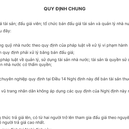
QUY ĐỊNH CHUNG
á tài sản; đấu giá viên; tổ chức bán đấu giá tài sản và quản lý nhà n
au đây:
sung quỹ nhà nước theo quy định của pháp luật về xử lý vi phạm hành 
m quy định phải xử lý bằng bán đấu giá;
pháp luật về quản lý, sử dụng tài sản nhà nước; tài sản là quyền sử
an nhà nước có thẩm quyền;
huyên nghiệp quy định tại Điều 14 Nghị định này để bán tài sản thuộ
vị vũ trang nhân dân không áp dụng các quy định của Nghị định này mà
thức trả giá lên, có từ hai người trở lên tham gia đấu giá theo nguy
ó người trả giá cao nhất.