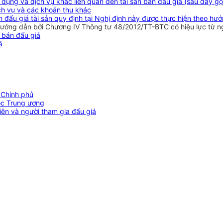
dụng và dịch vụ khác liên quan đến tài sản bán đấu giá (sau đây gọi
dịch vụ và các khoản thu khác
án đấu giá tài sản quy định tại Nghị định này được thực hiện theo hư
 hướng dẫn bởi Chương IV Thông tư 48/2012/TT-BTC có hiệu lực từ 
 bán đấu giá
á
 Chính phủ
ộc Trung ương
viên và người tham gia đấu giá