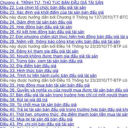
Chương 4. TRÌNH TỰ, THỦ TỤC BÁN ĐẤU GIÁ TÀI SẢN
Điều 22. Lựa chọn tổ chức bán đấu giá tài sản
Điều 23. Xác định giá khởi điểm của tài sản bán đấu giá
Điều này được hướng dẫn bởi Chương II Thông tư 137/2010/TT-BTC 
Điều 24. Giám định tài sản bán đấu giá
Điều 25. Hợp đồng bán đấu giá tài sản
Điều 26. Ký kết hợp đồng bán đấu giá tài sản
Điều 27. Đơn phương chấm dứt thực hiện hợp đồng bán đấu giá tài 
Điều 28. Niêm yết, thông báo công khai việc bán đấu giá tài sản
Điều này được hướng dẫn bởi Điều 14 Thông tư 23/2010/TT-BTP có 
Điều 29. Đăng ký tham gia đấu giá tài sản
Điều 30. Người không được tham gia đấu giá tài sản
Điều 31. Trưng bày, xem tài sản bán đấu giá
Điều 32. Địa điểm bán đấu giá
Điều 33. Hình thức bán đấu giá
Điều 34. Trình tự tiến hành cuộc bán đấu giá tài sản
Điều này được hướng dẫn bởi Điều 15 Thông tư 23/2010/TT-BTP có 
Điều 35. Hợp đồng mua bán tài sản bán đấu giá
Điều 36. Quyền và nghĩa vụ của người mua được tài sản bán đấu gi
Điều 37. Bán đấu giá tài sản trong trường hợp chỉ có một người tham
Điều 38. Rút lại giá đã trả
Điều 39. Từ chối mua tài sản bán đấu giá
Điều 40. Trả lại tài sản bán đấu giá trong trường hợp bán đấu giá k
Điều 41. Thời hạn, phương thức, địa điểm thanh toán tiền mua tài sản
Điều 42. Mua lại tài sản đã bán đấu giá
Điều 43. Phí, chi phí bán đấu giá tài sản