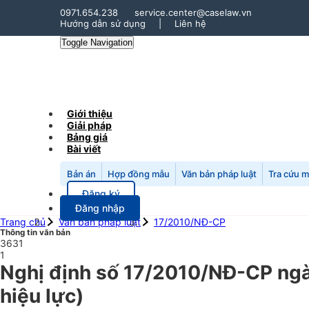
0971.654.238
service.center@caselaw.vn
Hướng dẫn sử dụng
|
Liên hệ
Toggle Navigation
Giới thiệu
Giải pháp
Bảng giá
Bài viết
Bản án
Hợp đồng mẫu
Văn bản pháp luật
Tra cứu 
Đăng ký
Đăng nhập
Trang chủ
Văn bản pháp luật
17/2010/NĐ-CP
Thông tin văn bản
3631
1
Nghị định số 17/2010/NĐ-CP ngà
hiệu lực)