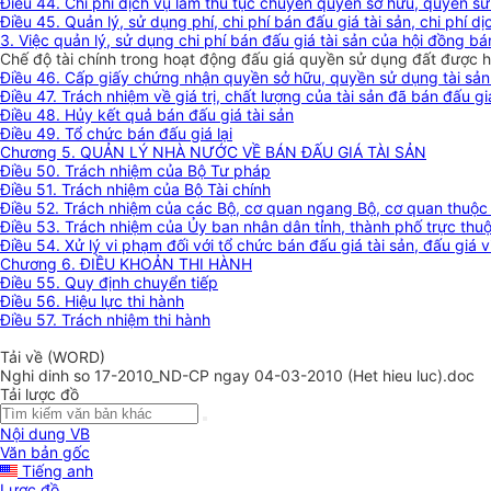
Điều 44. Chi phí dịch vụ làm thủ tục chuyển quyền sở hữu, quyền sử 
Điều 45. Quản lý, sử dụng phí, chi phí bán đấu giá tài sản, chi phí 
3. Việc quản lý, sử dụng chi phí bán đấu giá tài sản của hội đồng b
Chế độ tài chính trong hoạt động đấu giá quyền sử dụng đất được
Điều 46. Cấp giấy chứng nhận quyền sở hữu, quyền sử dụng tài sản
Điều 47. Trách nhiệm về giá trị, chất lượng của tài sản đã bán đấu gi
Điều 48. Hủy kết quả bán đấu giá tài sản
Điều 49. Tổ chức bán đấu giá lại
Chương 5. QUẢN LÝ NHÀ NƯỚC VỀ BÁN ĐẤU GIÁ TÀI SẢN
Điều 50. Trách nhiệm của Bộ Tư pháp
Điều 51. Trách nhiệm của Bộ Tài chính
Điều 52. Trách nhiệm của các Bộ, cơ quan ngang Bộ, cơ quan thuộc
Điều 53. Trách nhiệm của Ủy ban nhân dân tỉnh, thành phố trực thu
Điều 54. Xử lý vi phạm đối với tổ chức bán đấu giá tài sản, đấu giá 
Chương 6. ĐIỀU KHOẢN THI HÀNH
Điều 55. Quy định chuyển tiếp
Điều 56. Hiệu lực thi hành
Điều 57. Trách nhiệm thi hành
Tải về (WORD)
Nghi dinh so 17-2010_ND-CP ngay 04-03-2010 (Het hieu luc).doc
Tải lược đồ
Nội dung VB
Văn bản gốc
Tiếng anh
Lược đồ