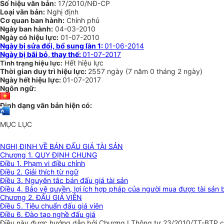
Số hiệu văn bản:
17/2010/NĐ-CP
Loại văn bản:
Nghị định
Cơ quan ban hành:
Chính phủ
Ngày ban hành:
04-03-2010
Ngày có hiệu lực:
01-07-2010
Ngày bị sửa đổi, bổ sung lần 1:
01-06-2014
Ngày bị bãi bỏ, thay thế:
01-07-2017
Hết hiệu lực
Tình trạng hiệu lực:
Thời gian duy trì hiệu lực:
2557 ngày
(
7 năm
0 tháng
2 ngày
)
Ngày hết hiệu lực:
01-07-2017
Ngôn ngữ:
Định dạng văn bản hiện có:
MỤC LỤC
NGHỊ ĐỊNH VỀ BÁN ĐẤU GIÁ TÀI SẢN
Chương 1. QUY ĐỊNH CHUNG
Điều 1. Phạm vi điều chỉnh
Điều 2. Giải thích từ ngữ
Điều 3. Nguyên tắc bán đấu giá tài sản
Điều 4. Bảo vệ quyền, lợi ích hợp pháp của người mua được tài sản 
Chương 2. ĐẤU GIÁ VIÊN
Điều 5. Tiêu chuẩn đấu giá viên
Điều 6. Đào tạo nghề đấu giá
Điều này được hướng dẫn bởi Chương I Thông tư 23/2010/TT-BTP có