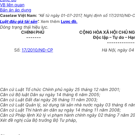
VB liên quan
Bản án áp dụng
Caselaw Việt Nam:
“Kể từ ngày 01-07-2017, Nghị định số 17/2010/NĐ-CP
Luật đấu giá tài sản
”.
Xem thêm
Lược đồ.
Dòng trạng thái hiệu lực.
CHÍNH PHỦ
CỘNG HÒA XÃ HỘI CHỦ NG
-------
Độc lập – Tự do – H
-------------
Số:
17/2010/NĐ-CP
Hà Nội, ngày 04
Căn cứ Luật Tổ chức Chính phủ ngày 25 tháng 12 năm 2001;
Căn cứ Bộ luật Dân sự ngày 14 tháng 6 năm 2005;
Căn cứ Luật Đất đai ngày 26 tháng 11 năm 2003;
Căn cứ Luật Quản lý, sử dụng tài sản nhà nước ngày 03 tháng 6 nă
Căn cứ Luật Thi hành án dân sự ngày 14 tháng 11 năm 2008;
Căn cứ Pháp lệnh Xử lý vi phạm hành chính ngày 02 tháng 7 năm 20
Xét đề nghị của Bộ trưởng Bộ Tư pháp,