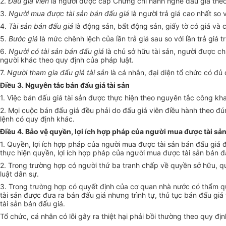
2.
Đấu giá viên
là người được cấp Chứng chỉ hành nghề đấu giá theo 
3.
Người mua được tài sản bán đấu giá
là người trả giá cao nhất so 
4.
Tài sản bán đấu giá
là động sản, bất động sản, giấy tờ có giá và 
5.
Bước giá
là mức chênh lệch của lần trả giá sau so với lần trả giá 
6.
Người có tài sản bán đấu giá
là chủ sở hữu tài sản, người được c
người khác theo quy định của pháp luật.
7.
Người tham gia đấu giá tài sản
là cá nhân, đại diện tổ chức có đủ
Điều 3. Nguyên tắc bán đấu giá tài sản
1. Việc bán đấu giá tài sản được thực hiện theo nguyên tắc công kha
2. Mọi cuộc bán đấu giá đều phải do đấu giá viên điều hành theo đúng
lệnh có quy định khác.
Điều 4. Bảo vệ quyền, lợi ích hợp pháp của người mua được tài sả
1. Quyền, lợi ích hợp pháp của người mua được tài sản bán đấu gi
thực hiện quyền, lợi ích hợp pháp của người mua được tài sản bán đ
2. Trong trường hợp có người thứ ba tranh chấp về quyền sở hữu, q
luật dân sự.
3. Trong trường hợp có quyết định của cơ quan nhà nước có thẩm qu
tài sản được đưa ra bán đấu giá nhưng trình tự, thủ tục bán đấu gi
tài sản bán đấu giá.
Tổ chức, cá nhân có lỗi gây ra thiệt hại phải bồi thường theo quy đị