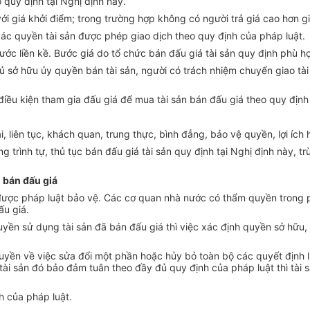
quy định tại Nghị định này.
với giá khởi điểm; trong trường hợp không có người trả giá cao hơn g
các quyền tài sản được phép giao dịch theo quy định của pháp luật.
trước liền kề. Bước giá do tổ chức bán đấu giá tài sản quy định phù 
hủ sở hữu ủy quyền bán tài sản, người có trách nhiệm chuyển giao tà
 điều kiện tham gia đấu giá để mua tài sản bán đấu giá theo quy định
i, liên tục, khách quan, trung thực, bình đẳng, bảo vệ quyền, lợi íc
 trình tự, thủ tục bán đấu giá tài sản quy định tại Nghị định này, t
n bán đấu giá
á được pháp luật bảo vệ. Các cơ quan nhà nước có thẩm quyền trong
ấu giá.
uyền sử dụng tài sản đã bán đấu giá thì việc xác định quyền sở hữu
yền về việc sửa đổi một phần hoặc hủy bỏ toàn bộ các quyết định li
á tài sản đó bảo đảm tuân theo đầy đủ quy định của pháp luật thì t
nh của pháp luật.