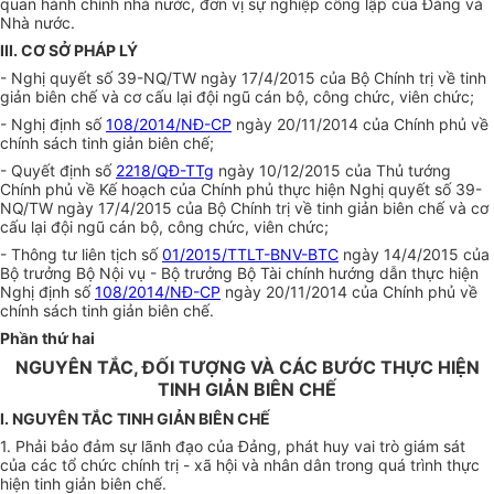
quan hành chính nhà nước, đơn vị sự nghiệp công lập của Đảng và
Nhà nước.
III. CƠ SỞ PHÁP LÝ
- Nghị quyết số 39-NQ/TW ngày 17/4/2015 của Bộ Chính trị về tinh
giản biên chế và cơ cấu lại đội ngũ cán bộ, công chức, viên chức;
- Nghị định số
108/2014/NĐ-CP
ngày 20/11/2014 của Chính phủ về
chính sách tinh giản biên chế;
- Quyết định số
2218/QĐ-TTg
ngày 10/12/2015 của Thủ tướng
Chính phủ về Kế hoạch của Chính phủ thực hiện Nghị qu
y
ết số 39-
NQ/TW ngày 17/4/2015 của Bộ Chính t
rị
về tinh giản biên chế và cơ
cấu lại đội ngũ cán bộ, công chức, viên chức;
- Thông tư liên tịch số
01/2015/TTLT-BNV-BTC
ngày 14/4/2015 của
Bộ trưởng Bộ Nội vụ - Bộ trưởng Bộ Tài chính hướng dẫn thực hiện
Nghị định số
108/2014/NĐ-CP
ngày 20/11/2014 của Chính phủ về
chính sách tinh giản biên chế.
Phần thứ hai
NGUYÊN TẮC, ĐỐI TƯỢNG VÀ CÁC BƯỚC THỰC HIỆN
TINH GIẢN BIÊN CHẾ
I. NGUYÊN TẮC TINH GIẢN BIÊN CH
Ế
1. Phải bảo đảm sự lãnh đạo của Đảng, phát huy vai trò giám sát
của các t
ổ
chức chính trị - xã hội và nhân dân trong quá trình thực
hiện tinh giản biên chế.