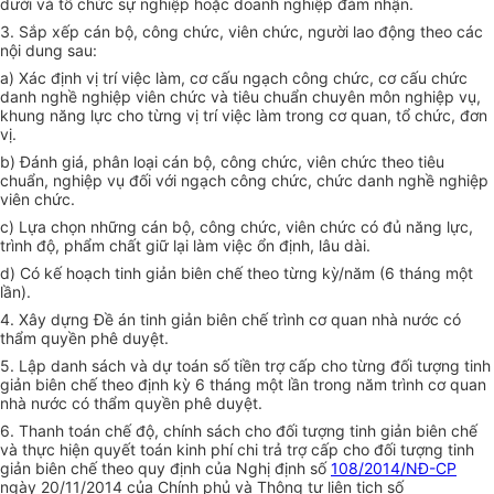
dưới và tổ chức sự nghiệp hoặc doanh nghiệp đảm nhận.
3. Sắp xếp cán bộ, công chức, viên chức, người lao động theo các
nội dung sau:
a) Xác định vị trí việc làm, cơ cấu ngạch công chức, cơ cấu chức
danh nghề nghiệp viên chức và tiêu chuẩn chuyên môn nghiệp vụ,
khung năng lực cho từng vị trí việc làm trong cơ quan, tổ chức, đơn
vị.
b) Đánh giá, phân loại cán bộ, công chức, viên chức theo tiêu
chuẩn, nghiệp vụ đối với ngạch công chức, chức danh nghề nghiệp
viên chức.
c) Lựa chọn những cán bộ, công chức, viên chức có đủ năng lực,
trình độ, phẩm chất giữ
lại
làm việc ổn định, lâu dài.
d) Có kế hoạch tinh giản biên chế theo từng kỳ/năm (6 tháng một
lần).
4. Xây dựng Đề án tinh giản biên chế trình cơ quan nhà nước có
thẩm quyền phê duyệt.
5. Lập danh sách và dự toán số tiền trợ cấp cho từng đối tượng tinh
giản biên chế theo định kỳ 6 tháng một lần trong năm trình cơ quan
nhà nước có thẩm quyền phê duyệt.
6. Thanh toán chế độ, chính sách cho đối tượng tinh giản biên chế
và thực hiện quyết toán kinh phí chi trả
tr
ợ cấp cho đối tượng tinh
giản biên chế theo quy định của Nghị định số
108/2014/NĐ-CP
ngày 20/11/2014 của Chính phủ và Thông tư liên tịch số