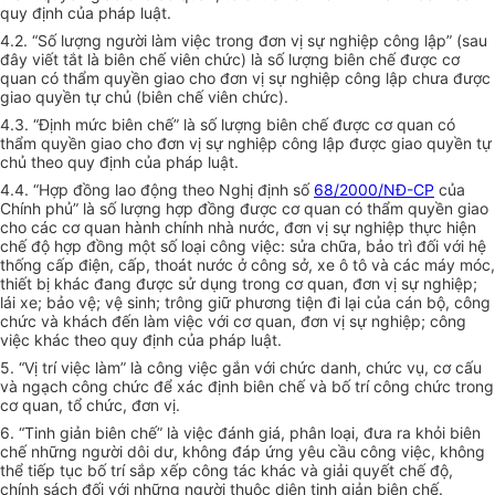
quy định của pháp luật.
4.2. “Số lượng người làm việc
tr
ong đơn vị sự nghiệp công lập” (sau
đây viết tắt là biên chế viên chức) là số lượng biên chế được cơ
quan có thẩm quyền giao cho đơn vị sự nghiệp công lập chưa được
giao quyền tự chủ (biên ch
ế
viên chức).
4.3. “Đ
ị
nh mức biên chế” là số lượng biên chế được cơ quan có
thẩm quyền giao cho đơn vị sự nghiệp công lập được giao quyền tự
chủ theo quy định của pháp luật.
4.4. “Hợp đồng lao động theo Nghị định số
68/2000/NĐ-CP
của
Chính phủ” là số lượng hợp đồng được cơ quan có thẩm quyền giao
cho các cơ quan hành chính nhà nước, đơn vị sự nghiệp thực hiện
chế độ hợp đồng một số loại công việc: sửa chữa, bảo trì đối v
ớ
i hệ
th
ố
ng cấp điện, cấp, thoát nước ở c
ô
ng sở, xe ô tô và các máy móc,
thiết bị khác đang được sử dụng trong cơ quan, đơn vị sự nghiệp;
lái xe; bảo vệ; vệ sinh; trông giữ phương tiện đi lại của cán bộ, công
chức và khách đến làm việc với cơ quan, đơn
vị
sự nghiệp; công
việc khác theo quy định của pháp luật.
5. “V
ị
trí việc làm” là công việc gắn với chức danh, chức vụ, cơ cấu
và ngạch công chức để xác định biên chế và b
ố
trí công chức trong
cơ quan, t
ổ
chức, đơn
vị
.
6. “Tinh giản biên chế” là việc đánh giá, phân loại, đưa ra khỏi biên
chế những người dôi dư, không đáp ứng yêu cầu công việc, không
thể tiếp tục bố trí sắp xếp công tác khác và giải quyết chế độ,
chính sách đối với những người thuộc diện tinh giản biên chế.