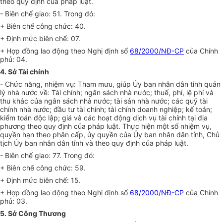
theo quy định của pháp luật.
- Biên chế giao: 51. Trong đó:
+ Biên chế công chức: 40.
+ Định mức biên chế: 07.
+ Hợp đồng lao động theo Nghị định số
68/2000/NĐ-CP
của Chính
phủ: 04.
4. Sở Tài chính
- Chức năng, nhiệm vụ: Tham mưu, giúp Ủy ban nhân dân tỉnh quản
lý nhà nước về: Tài chính; ngân sách nhà nước; thuế, phí, lệ phí và
thu khác của ngân sách nhà nước; tài sản nhà nước; các quỹ tài
chính nhà nước; đầu tư tài chính; tài chính doanh nghiệp; kế toán;
ki
ể
m toán độc lập; giá và các hoạt động dịch vụ tài chính tại địa
phương theo quy định của pháp luật. Thực hiện một số nhiệm vụ,
quyền hạn theo phân cấp, ủy quyền của Ủy ban nhân dân tỉnh, Chủ
tịch Ủy ban nhân dân tỉnh và theo quy định của pháp luật.
- Biên chế giao: 77. Trong đó:
+ Biên chế công chức: 59.
+ Định mức biên chế: 15.
+ Hợp đồng lao động theo Nghị định số
68/2000/NĐ-CP
của Chính
phủ: 03.
5. Sở Công Thương