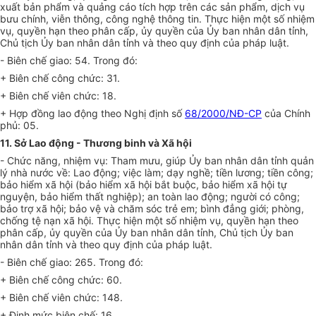
xuất bản phẩm và quảng cáo tích h
ợ
p trên các sản phẩm, dịch vụ
bưu chính, viễn thông, công nghệ thông tin. Thực hiện một số nhiệm
vụ, quyền hạn theo phân cấp, ủy quyền của Ủy ban nhân dân tỉnh,
Chủ tịch Ủy ban nhân dân tỉnh và theo quy định của pháp luật.
- Biên chế giao: 54. Trong đó:
+ Biên chế công chức: 31.
+ Biên chế viên chức: 18.
+ Hợp đồng lao động theo Nghị định số
68/2000/NĐ-CP
của Chính
phủ: 05.
11. Sở Lao động - Thương binh và Xã hội
- Chức năng, nhiệm vụ: Tham mưu, giúp Ủy ban nhân dân tỉnh quản
lý nhà nước về: Lao động; việc làm; dạy nghề; tiền lương; tiền công;
bảo hiểm xã hội (bảo hiểm xã hội bắt buộc, bảo hiểm xã hội tự
nguyện, bảo hiểm thất nghiệp); an toàn lao động; người có công;
bảo trợ xã hội; bảo vệ và chăm sóc trẻ em; b
ì
nh đẳng giới; phòng,
chống tệ nạn xã hội. Thực hiện một số nhiệm vụ, quyền hạn theo
phân cấp, ủy quyền của Ủy ban nhân dân tỉnh, Chủ tịch Ủy ban
nhân dân tỉnh và theo quy định của pháp luật.
- Biên chế giao: 265. Trong đó:
+ Biên chế công chức: 60.
+ Biên chế viên chức: 148.
+ Định mức biên chế: 16.