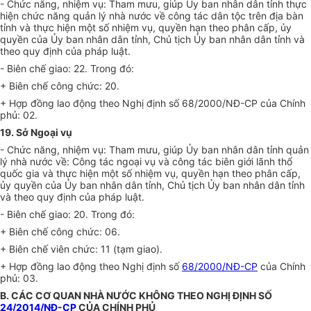
- Chức năng, nhiệm vụ: Tham mưu, giúp Ủy ban nhân dân tỉnh thực
hiện chức năng quản lý nhà nước về công tác dân tộc trên địa bàn
tỉnh và thực hiện một số nhiệm vụ, quyền hạn theo phân cấp, ủy
quyền của Ủy ban nhân dân tỉnh, Chủ tịch Ủy ban nhân dân tỉnh và
theo quy định của pháp luật.
- Biên chế giao: 22. Trong đó:
+ Biên chế công chức: 20.
+ Hợp đồng lao động theo Nghị định số 68/200
0
/NĐ-CP của Chính
phủ: 02.
19. Sở Ngoại vụ
- Chức năng, nhiệm vụ: Tham mưu, giúp Ủy ban nhân dân tỉnh quản
lý nhà nước về: Công tác ngoại vụ và công tác biên giới lãnh th
ổ
quốc gia và thực hiện một số nhiệm vụ, quyền hạn theo phân cấp,
ủy quyền của Ủy ban nhân dân tỉnh, Chủ tịch Ủy ban nhân dân tỉnh
và theo quy định của pháp luật.
- Biên chế giao: 20. Trong đó:
+ Biên chế công chức: 06.
+ Biên chế viên chức: 11 (tạm giao).
+ Hợp đồng lao động theo Nghị định số
68/2000/NĐ-CP
của Chính
phủ: 03.
B. CÁC CƠ QUAN NHÀ NƯỚC KHÔNG THEO NGHỊ ĐỊNH SỐ
24/2014/NĐ-CP
CỦA CHÍNH PHỦ