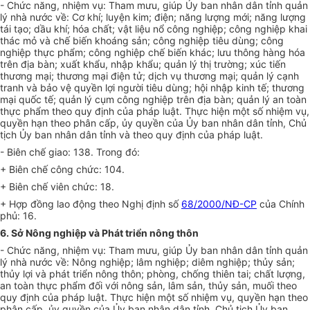
- Chức năng, nhiệm vụ: Tham mưu, giúp Ủy ban nhân dân tỉnh quản
lý nhà nước về: Cơ khí; luyện kim; điện; năng lượng mới; năng lượng
tái tạo; dầu khí; hóa chất; vật liệu nổ công nghiệp; công nghiệp khai
thác mỏ và chế biến khoáng sản; công nghiệp tiêu dùng; công
nghiệp thực phẩm; công nghiệp chế biến khác; lưu thông hàng hóa
trên địa bàn; xuất khẩu, nhập khẩu; quản lý thị trường; xúc tiến
thương mại; thương mại điện tử; dịch vụ thương mại; quản lý cạnh
tranh và bảo vệ quyền lợi người tiêu dùng; hội nhập kinh tế; thương
mại quốc tế; quản lý cụm công nghiệp trên địa bàn; quản lý an toàn
thực phẩm theo quy định của pháp luật. Thực hiện một số nhiệm vụ,
quyền hạn theo phân cấp, ủy quyền của Ủy ban nhân dân tỉnh, Chủ
tịch Ủy ban nhân dân tỉnh và theo quy định của pháp luật.
- Biên chế giao: 138. Trong đó:
+ Biên chế công chức: 104.
+ Biên chế viên chức: 18.
+ H
ợ
p đồng lao động theo Nghị định số
68/2000/NĐ-CP
của Chính
phủ: 16.
6. Sở Nông nghiệp và Phát triển nông thôn
- Chức năng, nhiệm vụ: Tham mưu, giúp Ủy ban nhân dân tỉnh quản
lý nhà nước về: Nông nghiệp; lâm nghiệp; diêm nghiệp; thủy sản;
thủy lợi và phát triển nông thôn; phòng, chống thiên tai; chất lượng,
an toàn thực phẩm đối v
ớ
i nông sản, lâm sản, thủy sản, muối theo
quy định của pháp luật. Thực hiện một số nhiệm vụ, quyền hạn theo
phân cấp, ủy quyền của Ủy ban nhân dân tỉnh, Chủ tịch Ủy ban