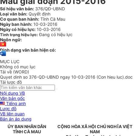
Mau giai đoạn 2015-2016
Số hiệu văn bản:
376/QĐ-UBND
Loại văn bản:
Quyết định
Cơ quan ban hành:
Tỉnh Cà Mau
Ngày ban hành:
10-03-2016
Ngày có hiệu lực:
10-03-2016
Đang có hiệu lực
Tình trạng hiệu lực:
Ngôn ngữ:
Định dạng văn bản hiện có:
MỤC LỤC
Không có mục lục
Tải về (WORD)
Quyet dinh so 376-QD-UBND ngay 10-03-2016 (Con hieu luc).doc
Tải lược đồ
Nội dung VB
Văn bản gốc
Tiếng anh
Lược đồ
VB liên quan
Bản án áp dụng
ỦY BAN NHÂN DÂN
CỘNG HÒA XÃ HỘI CHỦ NGHĨA VIỆT
TỈNH
CÀ MAU
NAM