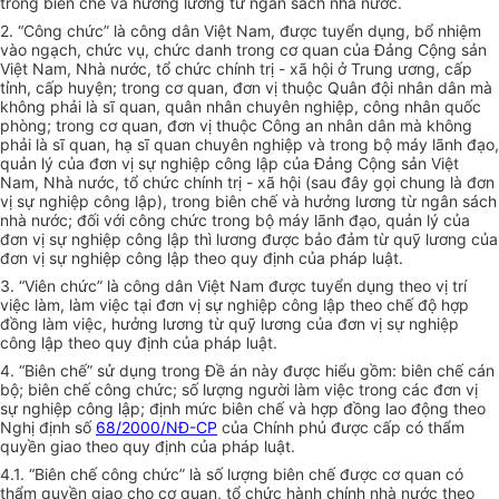
trong biên chế và hưởng lương từ ngân sách nhà nước.
2. “Công chức” là công dân Việt Nam, được tuyển dụng, bổ nhiệm
vào ngạch, chức vụ, chức danh trong cơ quan của Đảng Cộng sản
Việt Nam, Nhà nước, tổ chức chính trị - xã hội ở Trung ương, cấp
tỉnh, cấp huyện; trong cơ quan, đơn vị thuộc Quân đội nhân dân mà
không phải là sĩ quan, quân nhân chuyên nghiệp, công nhân quốc
phòng; trong cơ quan, đơn vị thuộc Công an nhân dân mà không
phải là sĩ quan, hạ sĩ quan chuyên nghiệp và trong bộ máy lãnh đạo,
quản lý của đơn vị sự nghiệp công lập của Đảng Cộng sản Việt
Nam, Nhà nước, t
ổ
chức chính trị - xã hội (sau đây gọi chung là đơn
vị sự nghiệp công lập), trong biên ch
ế
và hưởng lương từ ngân sách
nhà nước; đối với công chức trong bộ máy lãnh đạo, quản lý của
đơn vị sự nghiệp công lập thì lương được bảo đảm từ quỹ lương của
đơn vị sự nghiệp công lập theo quy định của pháp luật.
3. “Viên chức” là công dân Việt Nam được tuyển dụng theo vị trí
việc làm, làm việc tại đơn vị sự nghiệp công lập theo chế độ hợp
đồng làm việc, hưởng lương từ quỹ lương của đơn vị sự nghiệp
công lập the
o
quy định của pháp luật.
4. “Biên ch
ế
” sử dụng trong Đề án này được hiểu gồm: biên chế cán
bộ; biên chế công chức; số lượng người làm việc trong các đơn vị
sự nghiệp công lập; định mức biên chế và hợp đồng lao động theo
Nghị định số
68/2000/NĐ-CP
của Chính phủ được cấp có thẩm
quyền giao theo quy định của pháp luật.
4.1. “Biên chế công chức” là số lượng biên chế được cơ quan có
thẩm quyền giao cho cơ quan, tổ chức hành chính nhà nước theo