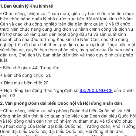
1. Ban Quản lý Khu kinh tế
- Chức năng, nhiệm vụ: Tham mưu, giúp Ủy ban nhân dân tỉnh thực
hiện chức năng quản lý nhà nước trực tiếp đối với Khu kinh tế N
ăm
Căn và các khu công nghiệp trên địa bàn tỉnh; quản lý và tổ chức
thực hiện chức năng cung ứng dịch vụ hành chính công và dịch vụ
hỗ
tr
ợ khác có liên quan đ
ế
n hoạt động đầu tư và sản xuất kinh
doanh cho nhà đầu tư trong Khu kinh tế Năm Căn, các khu công
nghiệp trên địa bàn tỉnh theo quy định của pháp luật. Thực hiện một
s
ố
nhiệm vụ, quyền hạn theo phân cấp, ủy quyền của
Ủ
y ban nhân
dân tỉnh, Chủ tịch
Ủ
y ban nhân dân tỉnh và theo quy định của pháp
luật.
- Biên chế giao: 44. Trong đó:
+ Biên chế công chức: 21.
+ Định mức biên chế: 20.
+ Hợp đồng lao động theo Nghị định số
68/2000/NĐ-CP
của Chính
phủ: 03.
2. Văn phòng Đoàn đại biểu Quốc hội và Hội đồng nhân dân
- Chức năng, nhiệm vụ: Văn phòng Đoàn đại biểu Quốc hội và Hội
đồng nhân dân tỉnh là cơ quan giúp việc của Đoàn đại biểu Quốc hội
và Hội đồng nhân dân tỉnh có nhiệm vụ tham mưu và tổ chức phục
vụ hoạt động của Đoàn đại biểu Quốc hội, Trưởng đoàn, Phó Trư
ở
ng
Đoàn đại biểu Quốc hội, đại biểu Quốc hội, Hội đồng nhân dân,