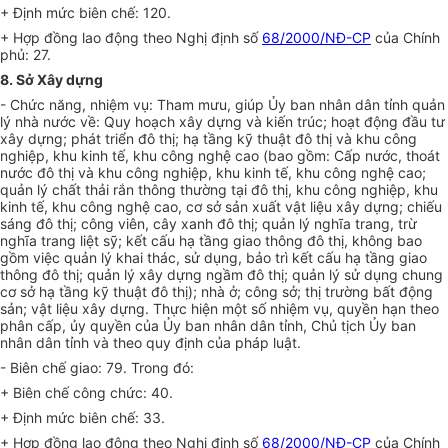
+ Định mức biên chế: 120.
+ Hợp đồng lao động theo Nghị định số
68/2000/NĐ-CP
của Chính
phủ: 27.
8. Sở Xây dựng
- Chức năng, nhiệm vụ: Tham mưu, giúp Ủy ban nhân dân tỉnh quản
lý nhà nước về: Quy hoạch xây dựng và kiến trúc; hoạt động đầu tư
xây dựng; phát triển đô thị; hạ tầng kỹ thuật đô thị và khu công
nghiệp, khu kinh tế, khu công nghệ cao (bao gồm: Cấp nước, thoát
nước đô thị và khu công nghiệp, khu kinh t
ế
, khu công nghệ cao;
quản lý chất thải rắn thông thường tại đô thị, khu công nghiệp, khu
kinh tế, khu công nghệ cao, cơ sở sản xuất vật liệu xây dựng; chiếu
sáng đô thị; công viên, cây xanh đô thị; quản lý nghĩa trang, trừ
nghĩa trang liệt sỹ; kết cấu hạ t
ầ
ng giao thông đô thị, không bao
gồm việc quản lý khai thác, sử dụng, bảo trì kết cấu hạ tầng giao
thông đô thị; quản lý xây dựng ngầm đô thị; quản lý sử dụng chung
cơ sở hạ tầng kỹ thuật đô thị); nhà ở; công sở; thị trường bất động
sản; vật liệu xây dựng. Thực hiện một số nhiệm vụ, quyền hạn theo
phân cấp, ủy quyền của Ủy ban nhân dân tỉnh, Chủ tịch Ủy ban
nhân dân tỉnh và theo quy định của pháp luật.
- Biên chế giao: 79. Trong đó:
+ Biên chế công chức: 40.
+ Định mức biên chế: 33.
+ H
ợ
p đồng lao động theo Nghị định số
68/2000/NĐ-CP
của Chính