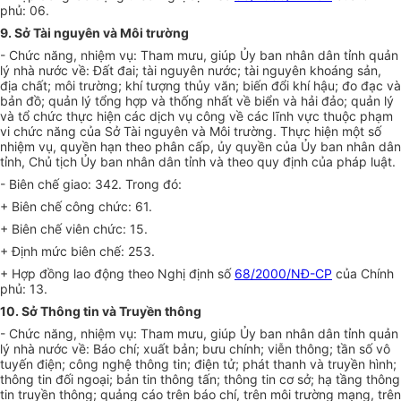
phủ: 06.
9. Sở Tài nguyên và Môi trường
- Chức năng, nhiệm vụ: Tham mưu, giúp Ủy ban nhân dân tỉnh quản
lý nhà nước về: Đất đai; tài nguyên nước; tài nguyên khoáng sản,
địa chất; môi trường; khí tượng thủy văn; biến đổi khí hậu; đo đạc và
bản đồ; quản lý t
ổ
ng hợp và thống nhất về biển và hải đảo; quản lý
và tổ chức thực hiện các dịch vụ công về các lĩnh vực thuộc phạm
vi chức năng của Sở Tài nguyên và Môi trường. Thực hiện một số
nhiệm vụ, quyền hạn theo phân cấp, ủy quyền của Ủy ban nhân dân
tỉnh, Chủ tịch Ủy ban nhân dân tỉnh và theo quy định của pháp luật.
- Biên ch
ế
giao: 342. Trong đó:
+ Biên chế công chức: 61.
+ Biên chế viên chức: 15.
+ Định mức biên chế: 253.
+ Hợp đồng lao động theo Nghị định số
68/2000/NĐ-CP
của Chính
phủ: 13.
10. Sở Thông tin và Truyền thông
- Chức năng, nhiệm vụ: Tham mưu, giúp Ủy ban nhân dân tỉnh quản
lý nhà nước về: Báo chí; xuất bản; bưu chính; viễn thông; tần số vô
tuyến điện; công nghệ thông tin; điện tử; phát thanh và truyền hình;
thông tin đối ngoại; bản tin thông tấn; thông tin cơ sở; hạ tầng thông
tin truyền thông; quảng cáo trên báo chí, trên môi trường mạng, trên