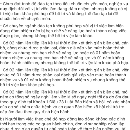
- Chưa đạt trình độ đào tạo theo tiêu chuẩn chuyên môn, nghiệp vụ
quy định đối v
ớ
i vị trí việc làm đang đảm nhiệm, nh
ư
ng không có vị
trí việc làm khác phù h
ợ
p để bố trí và không thể đào tạo lại để
chuẩn hóa về chuyên môn.
- Có chuyên ngành đào tạo không phù h
ợ
p với vị trí việc làm hiện
đang đảm nhiệm nên bị hạn chế về năng lực hoàn thành công việc
được giao, nhưng không thể bố trí việc làm khác.
- Có 02 năm liên tiếp liền kề tại th
ờ
i điểm xét tinh giản biên chế, cán
bộ, công chức được phân loại, đánh giá xếp vào mức hoàn thành
nhiệm vụ nhưng còn hạn chế về năng lực hoặc có 01 năm hoàn
thành nhiệm vụ nhưng còn hạn chế về năng lực và 01 năm không
hoàn thành nhiệm vụ nhưng không thể bố trí việc làm khác phù hợp.
- Có 02 năm liên tiếp liền kề tại thời điểm xét tinh giản biên chế, viên
chức có 01 năm được phân loại đánh giá xếp vào mức hoàn thành
nhiệm vụ và 01 năm không hoàn thành nhiệm vụ nhưng không th
ể
bố trí việc làm khác phù hợp.
- Có 02 năm liên tiếp liền kề tại th
ờ
i điểm xét tinh giản biên chế, mỗi
năm có tổng số ngày nghỉ làm việc là số ngày nghỉ tối đa do ốm đau
theo quy định tại Khoản 1 Điều 23 Luật Bảo hiểm xã hội, có xác nhận
của cơ sở khám chữa bệnh và cơ quan Bảo hiểm xã hội chi trả trợ
cấp ốm đau theo quy định hiện hành.
b) Người làm việc theo chế độ hợp đồng lao động không xác định
thời hạn trong các cơ quan hành chính, đơn vị sự nghiệp công lập
chưa được giao quyền tự chủ hoàn toàn về thực hiện nhiệm vụ, tài