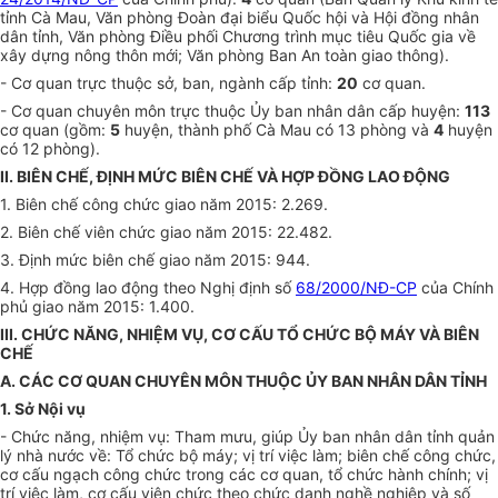
tỉnh Cà Mau, Văn phòng Đoàn đại biểu Quốc hội và Hội đồng nhân
dân tỉnh, Văn phòng Điều phối Chương trình mục tiêu Quốc gia về
xây dựng nông thôn mới; Văn phòng Ban An toàn giao thông).
- Cơ quan trực thuộc sở, ban, ngành cấp tỉnh:
20
cơ quan.
- Cơ quan chuyên môn trực thuộc Ủy ban nhân dân cấp huyện:
113
cơ quan (gồm:
5
huyện, thành phố Cà Mau có 13 phòng và
4
huyện
có 12 phòng).
II. BIÊN CHẾ, ĐỊNH MỨC BIÊN CHẾ VÀ HỢP ĐỒNG LAO ĐỘNG
1. Biên chế công chức giao năm 2015: 2.269.
2. Biên chế viên chức giao năm 2015: 22.482.
3. Định mức biên chế giao năm 2015: 944.
4. Hợp đồng lao động theo Nghị định số
68/2000/NĐ-CP
của Chính
phủ giao năm 2015: 1.400.
III. CHỨC NĂNG, NHIỆM VỤ, CƠ CẤU TỔ CHỨC BỘ MÁY VÀ BIÊN
CHẾ
A. CÁC CƠ QUAN CHUYÊN MÔN THUỘC ỦY BAN NHÂN DÂN TỈNH
1. Sở Nội vụ
- Chức năng, nhiệm vụ: Tham mưu, giúp Ủy ban nhân dân tỉnh quản
lý nhà nước về: Tổ chức bộ máy; vị trí việc làm; biên chế công chức,
cơ cấu ngạch công chức trong các cơ quan, tổ chức hành chính; vị
trí việc làm, cơ c
ấ
u viên chức theo chức danh nghề nghiệp và số