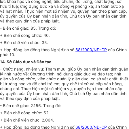
lực khoa học và công nghệ; tiêu chuẩn, đo lường, chất lượng; sở
hữu tí tuệ; ứng dụng bức xạ và đồng vị phóng xạ; an toàn bức xạ
và hạt nhân. Thực hiện một số nhiệm vụ, quyền hạn theo phân cấp,
ủy quyền của Ủy ban nhân dân tỉnh, Chủ tịch
Ủ
y ban nhân dân tỉnh
và theo quy định của pháp luật.
- Biên ch
ế
giao: 85. Trong đó:
+ Biên ch
ế
công chức: 40.
+ Biên chế viên chức: 35.
+ Hợp đồng lao động theo Nghị định số
68/2000/NĐ-CP
của Chính
phủ: 10.
14. Sở Giáo dục và Đào tạo
- Chức năng, nhiệm vụ: Tham mưu, giúp
Ủ
y ban nhân dân tỉnh quản
lý nhà nước về: Chương trình, nội dung giáo dục và đào tạo; nhà
giáo và công chức, viên chức quản lý giáo dục; cơ sở vật chất, thiết
bị trường học và đồ chơi
tr
ẻ em; quy chế thi cử và cấp v
ă
n bằng,
chứng chỉ. Thực hiện một số nhiệm vụ, quyền hạn theo phân cấp,
ủy quyền của Ủy ban nhân dân tỉnh, Chủ tịch Ủy ban nhân dân tỉnh
và theo quy định của pháp luật.
- Biên ch
ế
giao: 2.156. Trong đó:
+ Biên chế công chức: 52.
+ Biên chế viên chức: 2.064.
+ Hợp đồng lao động theo Nghị định số
68/2000/NĐ-CP
của Chính