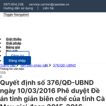
0971.654.238
service.center@caselaw.vn
Hướng dẫn sử dụng
|
Liên hệ
Toggle Navigation
Giới thiệu
Giải pháp
Bảng giá
Bài viết
Đăng ký
Đăng nhập
Trang chủ
Văn bản pháp luật
376/QĐ-UBND
Thông tin văn bản
105
0
Quyết định số 376/QĐ-UBND
ngày 10/03/2016 Phê duyệt Đề
án tinh giản biên chế của tỉnh Cà