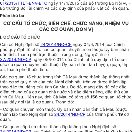
01/2015/TTLT-BNV-BTC
ngày 14/4/2015 của Bộ trưởng Bộ Nội vụ -
Bộ trưởng Bộ Tài chính và các quy định của pháp luật có liên quan.
Phần thứ ba
CƠ CẤU TỔ CHỨC, BIÊN CHẾ, CHỨC NĂNG, NHIỆM VỤ
CÁC CƠ QUAN, ĐƠN VỊ
I. CƠ CẤU TỔ CHỨC
Căn cứ Nghị định số
24/2014/NĐ-CP
ngày 04/4/2014 của Chính
phủ quy định tổ chức các cơ quan chuyên môn thuộc Ủy ban nhân
dân tỉnh, thành phố trực thuộc Trung ương; Nghị định số
37/2014/NĐ-CP
ngày 05/5/2014 của Chính phủ quy định tổ chức
các cơ quan chuyên môn thuộc Ủy ban nhân dân huyện, quận, thị
xã, thành phố thuộc tỉnh.
Các cơ quan, tổ chức trong tỉnh Cà Mau được thành lập thống nhất
trên cơ sở quy định của các Nghị định nêu trên và được thành lập
theo đặc thù riêng của tỉnh Cà Mau. Do đó, mang đầy đủ các đặc
điểm chung của cơ quan nhà nước và đặc điểm riêng, đặc thù của
tỉnh Cà Mau. Hiện nay, tỉnh Cà Mau có tổng số
156
cơ quan, tổ chức
(sau đây gọi tắt là cơ quan). Trong đó:
- Cơ quan chuyên môn thuộc Ủy ban nhân dân tỉnh Cà Mau (được
thành lập theo Nghị định số
24/2014/NĐ-CP
của Chính phủ):
19
cơ
quan.
- Cơ quan cấp tỉnh (được thành lập không theo Nghị định số
24/2014/NĐ-CP
của Chính phủ):
4
cơ quan (Ban Quản lý Khu kinh tế