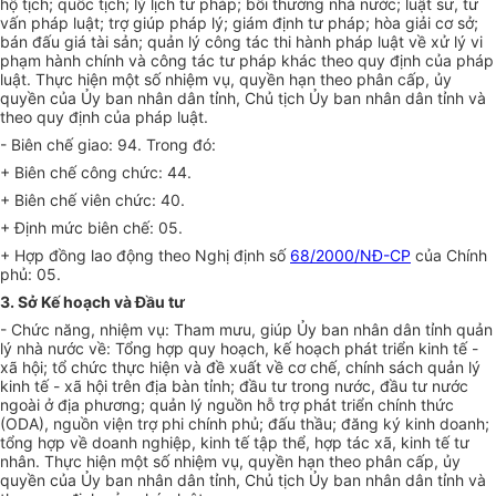
hộ tịch; quốc tịch; lý lịch tư pháp; bồi thường nhà nước; luật sư, tư
vấn pháp luật;
tr
ợ giúp pháp lý; giám định tư pháp; hòa giải cơ sở;
bán đấu giá tài sản; quản lý công tác thi hành pháp luật về xử lý vi
phạm hành chính và công tác tư pháp khác theo quy định của pháp
luật. Thực hiện một số nhiệm vụ, quyền hạn theo phân cấp, ủy
quyền của Ủy ban nhân dân tỉnh, Chủ tịch Ủy ban nhân dân tỉnh và
theo quy định của pháp luật.
- Biên chế giao: 94. Trong đó:
+ Biên chế công chức: 44.
+ Biên chế viên chức: 40.
+ Định mức biên chế: 05.
+ Hợp đồng lao động theo Nghị định số
68/2000/NĐ-CP
của Chính
phủ: 05.
3. Sở Kế hoạch và Đầu tư
- Chức năng, nhiệm vụ: Tham mưu, giúp Ủy ban nhân dân tỉnh quản
lý nhà nước về: Tổng hợp quy hoạch, kế hoạch phát
tr
iển kinh tế -
xã hội; tổ chức thực hiện và đề xuất về cơ chế, chính sách quản lý
kinh tế - xã hội trên địa bàn tỉnh; đầu tư trong nước, đầu tư nước
ngoài ở địa phương; quản lý nguồn hỗ trợ phát
tr
i
ể
n chính thức
(ODA), nguồn viện
tr
ợ phi chính phủ; đấu thầu; đăng ký kinh doanh;
tổng hợp về doanh nghiệp, kinh tế tập thể, h
ợ
p tác xã, kinh tế tư
nhân. Thực hiện một số nhiệm vụ, quyền hạn theo phân cấp, ủy
quyền của Ủy ban nhân dân tỉnh, Chủ tịch Ủy ban nhân dân tỉnh và