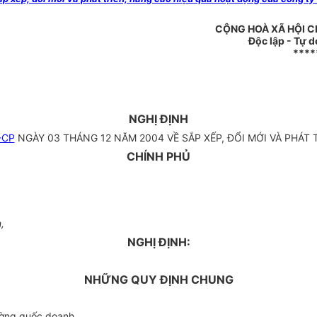
CỘNG HOÀ XÃ HỘI C
Độc lập - Tự 
****
NGHỊ ĐỊNH
-CP
NGÀY 03 THÁNG 12 NĂM 2004 VỀ SẮP XẾP, ĐỔI MỚI VÀ PHÁ
CHÍNH PHỦ
,
NGHỊ ĐỊNH:
NHỮNG QUY ĐỊNH CHUNG
rường quốc doanh.