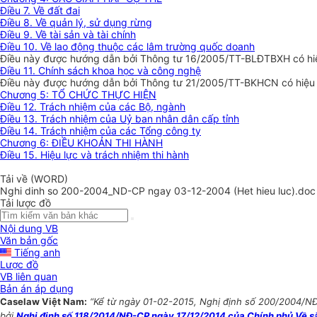
Điều 7. Về đất đai
Điều 8. Về quản lý, sử dụng rừng
Điều 9. Về tài sản và tài chính
Điều 10. Về lao động thuộc các lâm trường quốc doanh
Điều này được hướng dẫn bởi Thông tư 16/2005/TT-BLĐTBXH có hi
Điều 11. Chính sách khoa học và công nghệ
Điều này được hướng dẫn bởi Thông tư 21/2005/TT-BKHCN có hiệu 
Chương 5: TỔ CHỨC THỰC HIỆN
Điều 12. Trách nhiệm của các Bộ, ngành
Điều 13. Trách nhiệm của Uỷ ban nhân dân cấp tỉnh
Điều 14. Trách nhiệm của các Tổng công ty
Chương 6: ĐIỀU KHOẢN THI HÀNH
Điều 15. Hiệu lực và trách nhiệm thi hành
Tải về (WORD)
Nghi dinh so 200-2004_ND-CP ngay 03-12-2004 (Het hieu luc).doc
Tải lược đồ
Nội dung VB
Văn bản gốc
Tiếng anh
Lược đồ
VB liên quan
Bản án áp dụng
Caselaw Việt Nam:
“Kể từ ngày 01-02-2015, Nghị định số 200/2004/NĐ-
bởi
Nghị định số 118/2014/NĐ-CP ngày 17/12/2014 của Chính phủ Về sắp