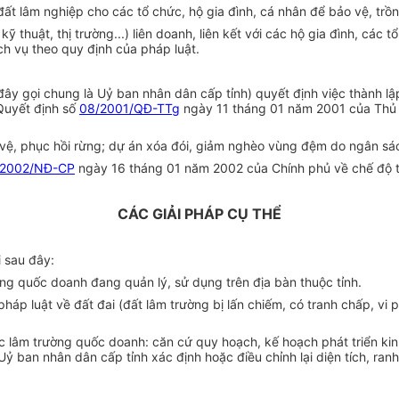
t lâm nghiệp cho các tổ chức, hộ gia đình, cá nhân để bảo vệ, trồn
 thuật, thị trường...) liên doanh, liên kết với các hộ gia đình, các
ch vụ theo quy định của pháp luật.
đây gọi chung là Uỷ ban nhân dân cấp tỉnh) quyết định việc thành l
 Quyết định số
08/2001/QĐ-TTg
ngày 11 tháng 01 năm 2001 của Thủ 
vệ, phục hồi rừng; dự án xóa đói, giảm nghèo vùng đệm do ngân sách
/2002/NĐ-CP
ngày 16 tháng 01 năm 2002 của Chính phủ về chế độ tà
CÁC GIẢI PHÁP CỤ THỂ
i sau đây:
ờng quốc doanh đang quản lý, sử dụng trên địa bàn thuộc tỉnh.
pháp luật về đất đai (đất lâm trường bị lấn chiếm, có tranh chấp, vi
c lâm trường quốc doanh: căn cứ quy hoạch, kế hoạch phát triển kinh
 ban nhân dân cấp tỉnh xác định hoặc điều chỉnh lại diện tích, ranh