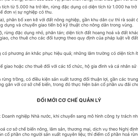
ích từ 5.000 ha trở lên, rừng đặc dụng có diện tích từ 1.000 ha trở
ế đơn vị sự nghiệp có thu.
a), phân bố xen kẽ với đất nông nghiệp, gần khu dân cư thì rà soát 
ng dụng và chuyển giao tiến bộ kỹ thuật cho nông dân trong vùng.
 hộ, rừng đặc dụng nhỏ, phân tán; diện tích đất hoang hoá và đất kh
iao, cho thuê cho các đối tượng theo quy định của pháp luật về đất 
ng có phương án khắc phục hiệu quả; những lâm trường có diện tích í
để giao hoặc cho thuê đối với các tổ chức, hộ gia đình và cá nhân 
rừng trồng, có điều kiện sản xuất tương đối thuận lợi, gần các trung
g gắn với cơ sở chế biến, trong đó thực hiện bán cổ phần ưu đãi ch
ĐỔI MỚI CƠ CHẾ QUẢN LÝ
Doanh nghiệp Nhà nước, khi chuyển sang mô hình công ty trách nhi
á cơ sở chế biến nông, lâm sản, thương mại, dịch vụ theo Nghị địn
 cổ phần cho người sản xuất nguyên liệu; thí điểm cổ phần hoá rừn