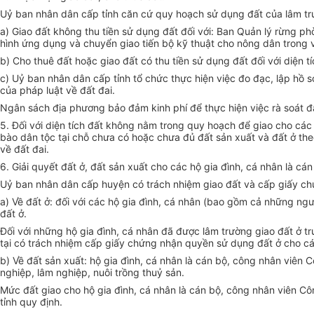
Uỷ ban nhân dân cấp tỉnh căn cứ quy hoạch sử dụng đất của lâm trư
a) Giao đất không thu tiền sử dụng đất đối với: Ban Quản lý rừng p
hình ứng dụng và chuyển giao tiến bộ kỹ thuật cho nông dân trong
b) Cho thuê đất hoặc giao đất có thu tiền sử dụng đất đối với diện
c) Uỷ ban nhân dân cấp tỉnh tổ chức thực hiện việc đo đạc, lập hồ
của pháp luật về đất đai.
Ngân sách địa phương bảo đảm kinh phí để thực hiện việc rà soát 
5. Đối với diện tích đất không nằm trong quy hoạch để giao cho các
bào dân tộc tại chỗ chưa có hoặc chưa đủ đất sản xuất và đất ở the
về đất đai.
6. Giải quyết đất ở, đất sản xuất cho các hộ gia đình, cá nhân là c
Uỷ ban nhân dân cấp huyện có trách nhiệm giao đất và cấp giấy ch
a) Về đất ở: đối với các hộ gia đình, cá nhân (bao gồm cả những ng
đất ở.
Đối với những hộ gia đình, cá nhân đã được lâm trường giao đất ở 
tại có trách nhiệm cấp giấy chứng nhận quyền sử dụng đất ở cho c
b) Về đất sản xuất: hộ gia đình, cá nhân là cán bộ, công nhân viên
nghiệp, lâm nghiệp, nuôi trồng thuỷ sản.
Mức đất giao cho hộ gia đình, cá nhân là cán bộ, công nhân viên 
tỉnh quy định.