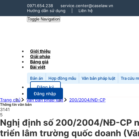
0971.654.238
service.center@caselaw.vn
Hướng dẫn sử dụng
|
Liên hệ
Toggle Navigation
Giới thiệu
Giải pháp
Bảng giá
Bài viết
Bản án
Hợp đồng mẫu
Văn bản pháp luật
Tra cứu 
Đăng ký
Đăng nhập
Trang chủ
Văn bản pháp luật
200/2004/NĐ-CP
Thông tin văn bản
3141
5
Nghị định số 200/2004/NĐ-CP ng
triển lâm trường quốc doanh (Văn