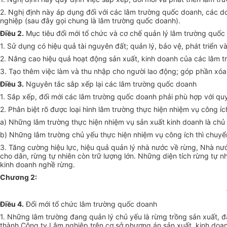
2. Nghị định này áp dụng đối với các lâm trường quốc doanh, các d
nghiệp (sau đây gọi chung là lâm trường quốc doanh).
Điều 2.
Mục tiêu đổi mới tổ chức và cơ chế quản lý lâm trường quốc
1. Sử dụng có hiệu quả tài nguyên đất; quản lý, bảo vệ, phát triển 
2. Nâng cao hiệu quả hoạt động sản xuất, kinh doanh của các lâm 
3. Tạo thêm việc làm và thu nhập cho người lao động; góp phần xóa đ
Điều 3.
Nguyên tắc sắp xếp lại các lâm trường quốc doanh
1. Sắp xếp, đổi mới các lâm trường quốc doanh phải phù hợp với quy 
2. Phân biệt rõ được loại hình lâm trường thực hiện nhiệm vụ công í
a) Những lâm trường thực hiện nhiệm vụ sản xuất kinh doanh là chủ 
b) Những lâm trường chủ yếu thực hiện nhiệm vụ công ích thì chuyể
3. Tăng cường hiệu lực, hiệu quả quản lý nhà nước về rừng, Nhà nư
cho dân, rừng tự nhiên còn trữ lượng lớn. Những diện tích rừng tự nh
kinh doanh nghề rừng.
Chương 2:
Điều 4.
Đổi mới tổ chức lâm trường quốc doanh
1. Những lâm trường đang quản lý chủ yếu là rừng trồng sản xuất, đấ
thành Công ty Lâm nghiệp trên cơ sở phương án sản xuất, kinh doanh 