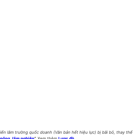
ển lâm trường quốc doanh (Văn bản hết hiệu lực) bị bãi bỏ, thay thế
 nông, lâm nghiệp
”.
Xem thêm
Lược đồ.