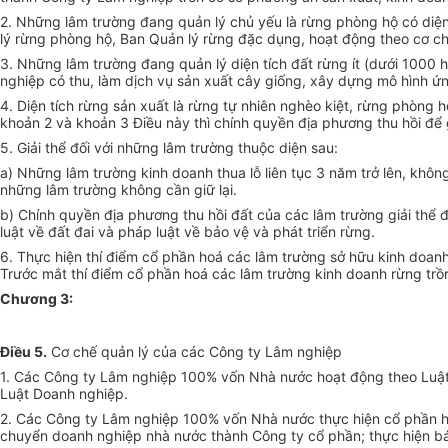
2. Những lâm trường đang quản lý chủ yếu là rừng phòng hộ có diện t
lý rừng phòng hộ, Ban Quản lý rừng đặc dụng, hoạt động theo cơ ch
3. Những lâm trường đang quản lý diện tích đất rừng ít (dưới 1000 h
nghiệp có thu, làm dịch vụ sản xuất cây giống, xây dựng mô hình ứ
4. Diện tích rừng sản xuất là rừng tự nhiên nghèo kiệt, rừng phòng
khoản 2 và khoản 3 Điều này thì chính quyền địa phương thu hồi để g
5. Giải thể đối với những lâm trường thuộc diện sau:
a) Những lâm trường kinh doanh thua lỗ liên tục 3 năm trở lên, khô
những lâm trường không cần giữ lại.
b) Chính quyền địa phương thu hồi đất của các lâm trường giải thể 
luật về đất đai và pháp luật về bảo vệ và phát triển rừng.
6. Thực hiện thí điểm cổ phần hoá các lâm trường sở hữu kinh doanh 
Trước mắt thí điểm cổ phần hoá các lâm trường kinh doanh rừng trồn
Chương 3:
Điều 5.
Cơ chế quản lý của các Công ty Lâm nghiệp
1. Các Công ty Lâm nghiệp 100% vốn Nhà nước hoạt động theo Luật 
Luật Doanh nghiệp.
2. Các Công ty Lâm nghiệp 100% vốn Nhà nước thực hiện cổ phần ho
chuyển doanh nghiệp nhà nước thành Công ty cổ phần; thực hiện bán