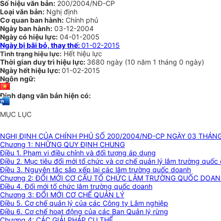
Số hiệu văn bản:
200/2004/NĐ-CP
Loại văn bản:
Nghị định
Cơ quan ban hành:
Chính phủ
Ngày ban hành:
03-12-2004
Ngày có hiệu lực:
04-01-2005
Ngày bị bãi bỏ, thay thế:
01-02-2015
Hết hiệu lực
Tình trạng hiệu lực:
Thời gian duy trì hiệu lực:
3680 ngày
(
10 năm
1 tháng
0 ngày
)
Ngày hết hiệu lực:
01-02-2015
Ngôn ngữ:
Định dạng văn bản hiện có:
MỤC LỤC
NGHỊ ĐỊNH CỦA CHÍNH PHỦ SỐ 200/2004/NĐ-CP NGÀY 03 THÁNG
Chương 1: NHỮNG QUY ĐỊNH CHUNG
Điều 1. Phạm vi điều chỉnh và đối tượng áp dụng
Điều 2. Mục tiêu đổi mới tổ chức và cơ chế quản lý lâm trường quốc
Điều 3. Nguyên tắc sắp xếp lại các lâm trường quốc doanh
Chương 2: ĐỔI MỚI CƠ CẤU TỔ CHỨC LÂM TRƯỜNG QUỐC DOA
Điều 4. Đổi mới tổ chức lâm trường quốc doanh
Chương 3: ĐỔI MỚI CƠ CHẾ QUẢN LÝ
Điều 5. Cơ chế quản lý của các Công ty Lâm nghiệp
Điều 6. Cơ chế hoạt động của các Ban Quản lý rừng
Chương 4: CÁC GIẢI PHÁP CỤ THỂ