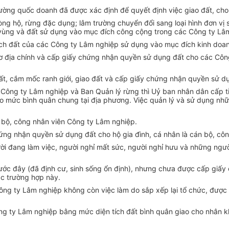
ờng quốc doanh đã được xác định để quyết định việc giao đất, cho 
hòng hộ, rừng đặc dụng; lâm trường chuyển đổi sang loại hình đơn vị
 vùng và đất sử dụng vào mục đích công cộng trong các Công ty Lâ
 tích đất của các Công ty Lâm nghiệp sử dụng vào mục đích kinh doa
 sơ địa chính và cấp giấy chứng nhận quyền sử dụng đất cho các Côn
đất, cắm mốc ranh giới, giao đất và cấp giấy chứng nhận quyền sử 
 Công ty Lâm nghiệp và Ban Quản lý rừng thì Uỷ ban nhân dân cấp tỉn
o mức bình quân chung tại địa phương. Việc quản lý và sử dụng nhữn
án bộ, công nhân viên Công ty Lâm nghiệp.
ứng nhận quyền sử dụng đất cho hộ gia đình, cá nhân là cán bộ, cô
ười đang làm việc, người nghỉ mất sức, người nghỉ hưu và những ngườ
trước đây (đã định cư, sinh sống ổn định), nhưng chưa được cấp gi
ác trường hợp này.
 Công ty Lâm nghiệp không còn việc làm do sắp xếp lại tổ chức, được
Công ty Lâm nghiệp bằng mức diện tích đất bình quân giao cho nhân