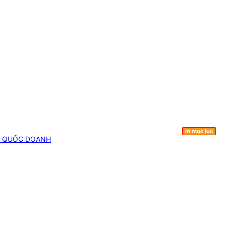
In mục lục
NG QUỐC DOANH