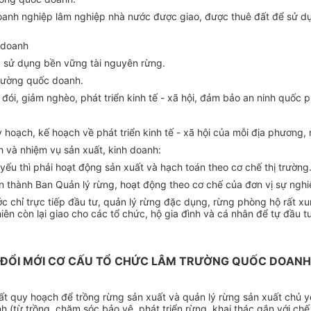
oanh nghiệp lâm nghiệp nhà nước được giao, được thuê đất để sử dụ
 doanh
và sử dụng bền vững tài nguyên rừng.
trường quốc doanh.
ói, giảm nghèo, phát triển kinh tế - xã hội, đảm bảo an ninh quốc p
hoạch, kế hoạch về phát triển kinh tế - xã hội của mỗi địa phương, 
ch và nhiệm vụ sản xuất, kinh doanh:
yếu thì phải hoạt động sản xuất và hạch toán theo cơ chế thị trường
n thành Ban Quản lý rừng, hoạt động theo cơ chế của đơn vị sự nghi
ớc chỉ trực tiếp đầu tư, quản lý rừng đặc dụng, rừng phòng hộ rất
iên còn lại giao cho các tổ chức, hộ gia đình và cá nhân để tự đầu tư
ĐỔI MỚI CƠ CẤU TỔ CHỨC LÂM TRƯỜNG QUỐC DOANH
t quy hoạch để trồng rừng sản xuất và quản lý rừng sản xuất chủ yếu 
(từ trồng, chăm sóc bảo vệ, phát triển rừng, khai thác gắn với chế 