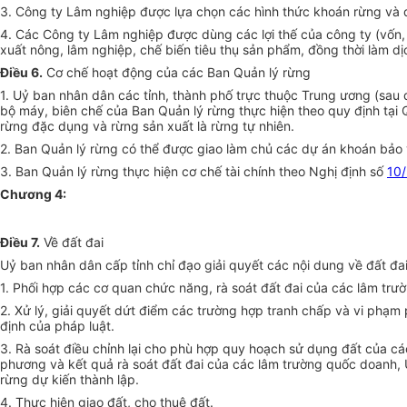
3. Công ty Lâm nghiệp được lựa chọn các hình thức khoán rừng và đấ
4. Các Công ty Lâm nghiệp được dùng các lợi thế của công ty (vốn, kỹ
xuất nông, lâm nghiệp, chế biến tiêu thụ sản phẩm, đồng thời làm dị
Điều 6.
Cơ chế hoạt động của các Ban Quản lý rừng
1. Uỷ ban nhân dân các tỉnh, thành phố trực thuộc Trung ương (sau 
bộ máy, biên chế của Ban Quản lý rừng thực hiện theo quy định tại
rừng đặc dụng và rừng sản xuất là rừng tự nhiên.
2. Ban Quản lý rừng có thể được giao làm chủ các dự án khoán bảo 
3. Ban Quản lý rừng thực hiện cơ chế tài chính theo Nghị định số
10
Chương 4:
Điều 7.
Về đất đai
Uỷ ban nhân dân cấp tỉnh chỉ đạo giải quyết các nội dung về đất đa
1. Phối hợp các cơ quan chức năng, rà soát đất đai của các lâm trư
2. Xử lý, giải quyết dứt điểm các trường hợp tranh chấp và vi phạm 
định của pháp luật.
3. Rà soát điều chỉnh lại cho phù hợp quy hoạch sử dụng đất của cá
phương và kết quả rà soát đất đai của các lâm trường quốc doanh, Uỷ
rừng dự kiến thành lập.
4. Thực hiện giao đất, cho thuê đất.