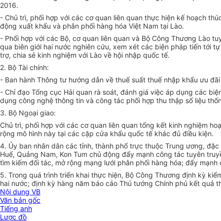
2016.
- Chủ trì, phối hợp với các cơ quan liên quan thực hiện kế hoạch th
động xuất khẩu và phân phối hàng hóa Việt Nam tại Lào.
- Phối hợp với các Bộ, cơ quan liên quan và Bộ Công Thương Lào tu
qua biên giới hai nước nghiên cứu, xem xét các biện pháp tiến tới 
trợ, chia sẻ kinh nghiệm với Lào về hội nhập quốc tế.
2. Bộ Tài chính:
- Ban hành Thông tư hướng dẫn về thuế suất thuế nhập khẩu ưu đãi 
- Chỉ đạo Tổng cục Hải quan rà soát, đánh giá việc áp dụng các biệ
dụng công nghệ thông tin và công tác phối hợp thu thập số liệu thố
3. Bộ Ngoại giao:
Chủ trì, phối hợp với các cơ quan liên quan tổng kết kinh nghiệm h
rộng mô hình này tại các cặp cửa khẩu quốc tế khác đủ điều kiện.
4. Ủy ban nhân dân các tỉnh, thành phố trực thuộc Trung ương, đặc 
Huế, Quảng Nam, Kon Tum chủ động đẩy mạnh công tác tuyên truyền 
tìm kiếm đối tác, mở rộng mạng lưới phân phối hàng hóa; đẩy mạnh 
5. Trong quá trình triển khai thực hiện, Bộ Công Thương định kỳ kiểm
hai nước; định kỳ hàng năm báo cáo Thủ tướng Chính phủ kết quả th
Nội dung VB
Văn bản gốc
Tiếng anh
Lược đồ