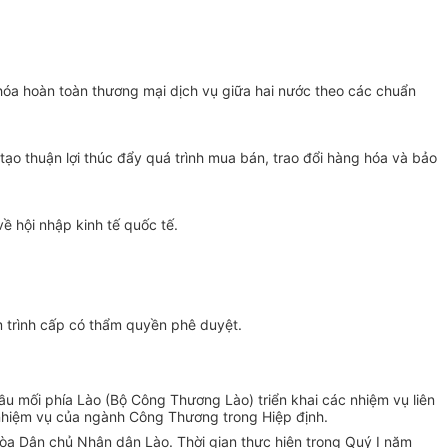
o hóa hoàn toàn thương mại dịch vụ giữa hai nước theo các chuẩn
ạo thuận lợi thúc đẩy quá trình mua bán, trao đổi hàng hóa và bảo
về hội nhập kinh tế quốc tế.
 trình cấp có thẩm quyền phê duyệt.
ầu mối phía Lào (Bộ Công Thương Lào) triển khai các nhiệm vụ liên
 nhiệm vụ của ngành Công Thương trong Hiệp định.
òa Dân chủ Nhân dân Lào. Thời gian thực hiện trong Quý I năm