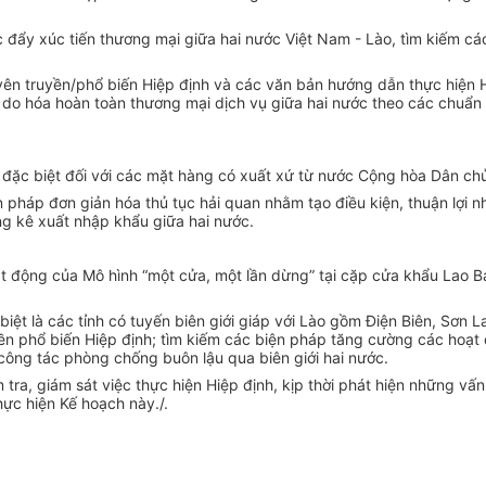
úc đẩy xúc tiến thương mại giữa hai nước Việt Nam - Lào, tìm kiếm c
yên truyền/phổ biến Hiệp định và các văn bản hướng dẫn thực hiện 
tự do hóa hoàn toàn thương mại dịch vụ giữa hai nước theo các chuẩ
đặc biệt đối với các mặt hàng có xuất xứ từ nước Cộng hòa Dân chủ
n pháp đơn giản hóa thủ tục hải quan nhằm tạo điều kiện, thuận lợi
ng kê xuất nhập khẩu giữa hai nước.
oạt động của Mô hình “một cửa, một lần dừng” tại cặp cửa khẩu Lao B
biệt là các tỉnh có tuyến biên giới giáp với Lào gồm Điện Biên, Sơn
phổ biến Hiệp định; tìm kiếm các biện pháp tăng cường các hoạt đ
công tác phòng chống buôn lậu qua biên giới hai nước.
 tra, giám sát việc thực hiện Hiệp định, kịp thời phát hiện những vấ
ực hiện Kế hoạch này./.