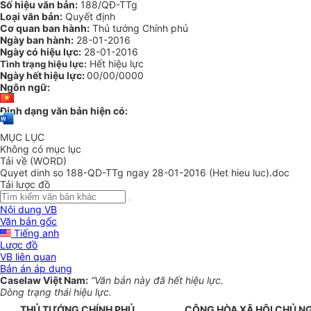
Số hiệu văn bản:
188/QĐ-TTg
Loại văn bản:
Quyết định
Cơ quan ban hành:
Thủ tướng Chính phủ
Ngày ban hành:
28-01-2016
Ngày có hiệu lực:
28-01-2016
Hết hiệu lực
Tình trạng hiệu lực:
Ngày hết hiệu lực:
00/00/0000
Ngôn ngữ:
Định dạng văn bản hiện có:
MỤC LỤC
Không có mục lục
Tải về (WORD)
Quyet dinh so 188-QD-TTg ngay 28-01-2016 (Het hieu luc).doc
Tải lược đồ
Nội dung VB
Văn bản gốc
Tiếng anh
Lược đồ
VB liên quan
Bản án áp dụng
Caselaw Việt Nam:
“Văn bản này đã hết hiệu lực.
Dòng trạng thái hiệu lực.
THỦ TƯỚNG CHÍNH PHỦ
CỘNG HÒA XÃ HỘI CHỦ N