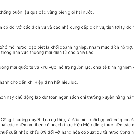
chống buôn lậu qua các vùng biên giới hai nước.
n có đối với các dịch vụ và các nhà cung cấp dịch vụ, tiến tới tự d
 ở mỗi nước, đặc biệt là khối doanh nghiệp, nhằm mục đích hỗ trợ, t
 trong lĩnh vực thương mại điện tử cho phía Lào.
hương mại quốc tế và khu vực; hỗ trợ nguồn lực, chia sẻ kinh nghiệm 
ành cho đến khi Hiệp định hết hiệu lực.
ch này chủ động lập dự toán ngân sách chi thường xuyên hàng năm
 Công Thương quyết định cụ thể), là đầu mối phối hợp với cơ quan đ
khai các nhiệm vụ theo kế hoạch thực hiện Hiệp định; thực hiện các
thuế suất nhập khẩu 0% đối với hàng hóa có xuất xứ từ nước Cộng h