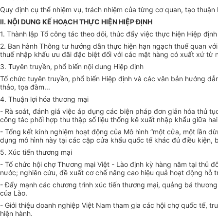
Quy định cụ thể nhiệm vụ, trách nhiệm của từng cơ quan, tạo thuận 
II. NỘI DUNG KẾ HOẠCH THỰC HIỆN HIỆP ĐỊNH
1. Thành lập Tổ công tác theo dõi, thúc đẩy việc thực hiện Hiệp định
2. Ban hành Thông tư hướng dẫn thực hiện hạn ngạch thuế quan với
thuế nhập khẩu ưu đãi đặc biệt đối với các mặt hàng có xuất xứ t
3. Tuyên truyền, phổ biến nội dung Hiệp định
Tổ chức tuyên truyền, phổ biến Hiệp định và các văn bản hướng dẫn 
thảo, tọa đàm...
4. Thuận lợi hóa thương mại
- Rà soát, đánh giá việc áp dụng các biện pháp đơn giản hóa thủ t
công tác phối hợp thu thập số liệu thống kê xuất nhập khẩu giữa hai
- Tổng kết kinh nghiệm hoạt động của Mô hình “một cửa, một lần dừn
dụng mô hình này tại các cặp cửa khẩu quốc tế khác đủ điều kiện,
5. Xúc tiến thương mại
- Tổ chức hội chợ Thương mại Việt - Lào định kỳ hàng năm tại thủ 
nước; nghiên cứu, đề xuất cơ chế nâng cao hiệu quả hoạt động hỗ t
- Đẩy mạnh các chương trình xúc tiến thương mại, quảng bá thương 
của Lào.
- Giới thiệu doanh nghiệp Việt Nam tham gia các hội chợ quốc tế, t
hiện hành.