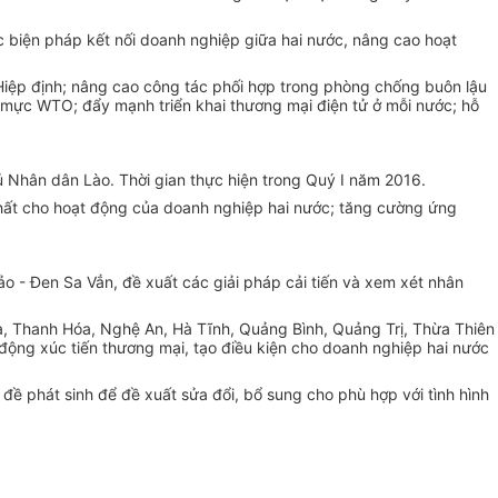
ác biện pháp kết nối doanh nghiệp giữa hai nước, nâng cao hoạt
Hiệp định; nâng cao công tác phối hợp trong phòng chống buôn lậu
n mực WTO; đẩy mạnh triển khai thương mại điện tử ở mỗi nước; hỗ
 Nhân dân Lào. Thời gian thực hiện trong Quý I năm 2016.
 nhất cho hoạt động của doanh nghiệp hai nước; tăng cường ứng
ảo - Đen Sa Vẳn, đề xuất các giải pháp cải tiến và xem xét nhân
 La, Thanh Hóa, Nghệ An, Hà Tĩnh, Quảng Bình, Quảng Trị, Thừa Thiên
ộng xúc tiến thương mại, tạo điều kiện cho doanh nghiệp hai nước
n đề phát sinh để đề xuất sửa đổi, bổ sung cho phù hợp với tình hình