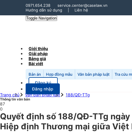
0971.654.238
service.center@caselaw.vn
Hướng dẫn sử dụng
|
Liên hệ
Toggle Navigation
Giới thiệu
Giải pháp
Bảng giá
Bài viết
Bản án
Hợp đồng mẫu
Văn bản pháp luật
Tra cứu 
Đăng ký
Đăng nhập
Trang chủ
Văn bản pháp luật
188/QĐ-TTg
Thông tin văn bản
87
0
Quyết định số 188/QĐ-TTg ngày 
Hiệp định Thương mại giữa Việt 