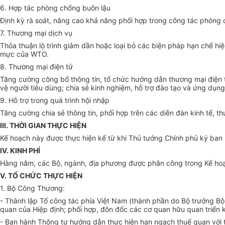
6. Hợp tác phòng chống buôn lậu
Định kỳ rà soát, nâng cao khả năng phối hợp trong công tác phòng 
7. Thương mại dịch vụ
Thỏa thuận lộ trình giảm dần hoặc loại bỏ các biện pháp hạn chế hiệ
mực của WTO.
8. Thương mại điện tử
Tăng cường công bố thông tin, tổ chức hướng dẫn thương mại điện tử
vệ người tiêu dùng; chia sẻ kinh nghiệm, hỗ trợ đào tạo và ứng dụng
9. Hỗ trợ trong quá trình hội nhập
Tăng cường chia sẻ thông tin, phối hợp trên các diễn đàn kinh tế, t
III. THỜI GIAN THỰC HIỆN
Kế hoạch này được thực hiện kể từ khi Thủ tướng Chính phủ ký ban h
IV. KINH PHÍ
Hàng năm, các Bộ, ngành, địa phương được phân công trong Kế hoạ
V. TỔ CHỨC THỰC HIỆN
1. Bộ Công Thương:
- Thành lập Tổ công tác phía Việt Nam (thành phần do Bộ trưởng Bộ
quan của Hiệp định; phối hợp, đôn đốc các cơ quan hữu quan triển 
- Ban hành Thông tư hướng dẫn thực hiện hạn ngạch thuế quan với 