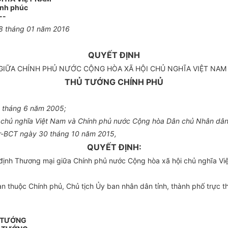
ạnh phúc
--
28 tháng 01 năm 2016
QUYẾT ĐỊNH
 GIỮA CHÍNH PHỦ NƯỚC CỘNG HÒA XÃ HỘI CHỦ NGHĨA VIỆT NA
THỦ TƯỚNG CHÍNH PHỦ
4 tháng 6 năm 2005;
i chủ nghĩa Việt Nam và Chính phủ nước Cộng hòa Dân chủ Nhân dâ
Tr-BCT ngày 30 tháng 10 năm 2015,
QUYẾT ĐỊNH:
định Thương mại giữa Chính phủ nước Cộng hòa xã hội chủ nghĩa V
 thuộc Chính phủ, Chủ tịch Ủy ban nhân dân tỉnh, thành phố trực th
Ủ TƯỚNG