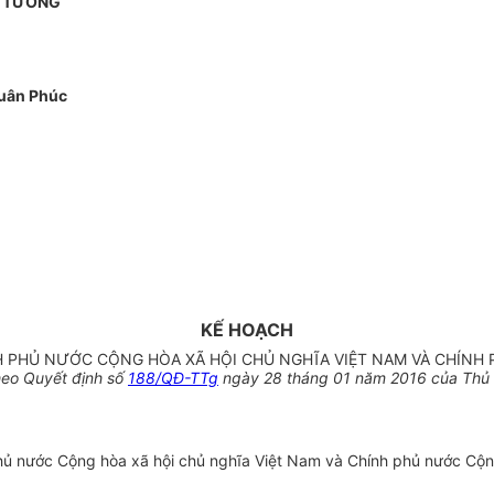
Ủ TƯỚNG
uân Phúc
KẾ HOẠCH
NH PHỦ NƯỚC CỘNG HÒA XÃ HỘI CHỦ NGHĨA VIỆT NAM VÀ CHÍN
heo Quyết định số
188/QĐ-TTg
ngày 28 tháng 01 năm 2016 của Thủ 
phủ nước Cộng hòa xã hội chủ nghĩa Việt Nam và Chính phủ nước Cộng