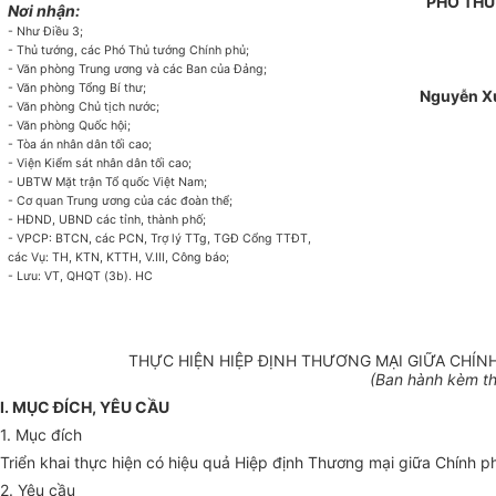
PHÓ TH
Nơi nhận:
- Như Điều 3;
- Thủ tướng, các Phó Thủ tướng Chính phủ;
- Văn phòng Trung ương và các Ban của Đảng;
- Văn phòng Tổng Bí thư;
Nguyễn X
- Văn phòng Chủ tịch nước;
- Văn phòng Quốc hội;
- Tòa án nhân dân tối cao;
- Viện Kiểm sát nhân dân tối cao;
- UBTW Mặt trận Tổ quốc Việt Nam;
- Cơ quan Trung ương của các đoàn thể;
- HĐND, UBND các tỉnh, thành phố;
- VPCP: BTCN, các PCN, Trợ lý TTg, TGĐ Cổng TTĐT,
các Vụ: TH, KTN, KTTH, V.III, Công báo;
- Lưu: VT, QHQT (3b). HC
THỰC HIỆN HIỆP ĐỊNH THƯƠNG MẠI GIỮA CHÍ
(Ban hành kèm t
I. MỤC ĐÍCH, YÊU CẦU
1. Mục đích
Triển khai thực hiện có hiệu quả Hiệp định Thương mại giữa Chính 
2. Yêu cầu