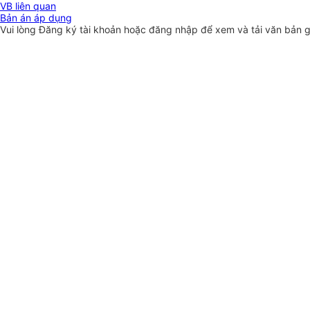
VB liên quan
Bản án áp dụng
Vui lòng
Đăng ký
tài khoản hoặc
đăng nhập
để xem và tải văn bản 