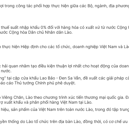
lợi trong công tác phối hợp thực hiện giữa các Bộ, ngành, địa phươn
 thuế suất nhập khẩu 0% đối với hàng hóa có xuất xứ từ nước Cộng
ừ nước Cộng hòa Dân chủ Nhân dân Lào.
thực hiện Hiệp định cho các tổ chức, doanh nghiệp Việt Nam và Lào 
ục hải quan nhằm tạo điều kiện thuận lợi nhất cho hoạt động của do
 nước.
g” tại cặp cửa khẩu Lao Bảo - Đen Sa Vẳn, đề xuất các giải pháp cả
 báo cáo Thủ tướng Chính phủ phê duyệt.
đô Viêng Chăn, Lào theo chương trình xúc tiến thương mại quốc gia.
rợ xuất khẩu và phân phối hàng Việt Nam tại Lào.
hiệu, sản phẩm của Việt Nam trên toàn nước Lào, trong đó tập trun
ruyền thống do Lào tổ chức trên địa bàn Lào, đồng thời, có cơ chế 