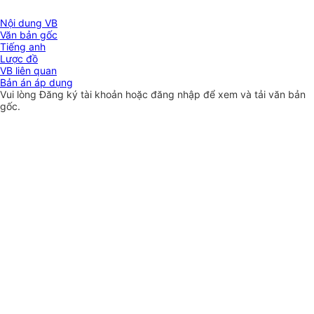
Nội dung VB
Văn bản gốc
Tiếng anh
Lược đồ
VB liên quan
Bản án áp dụng
Vui lòng
Đăng ký
tài khoản hoặc
đăng nhập
để xem và tải văn bản
gốc.