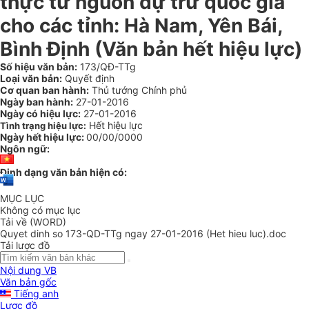
thực từ nguồn dự trữ quốc gia
cho các tỉnh: Hà Nam, Yên Bái,
Bình Định (Văn bản hết hiệu lực)
Số hiệu văn bản:
173/QĐ-TTg
Loại văn bản:
Quyết định
Cơ quan ban hành:
Thủ tướng Chính phủ
Ngày ban hành:
27-01-2016
Ngày có hiệu lực:
27-01-2016
Hết hiệu lực
Tình trạng hiệu lực:
Ngày hết hiệu lực:
00/00/0000
Ngôn ngữ:
Định dạng văn bản hiện có:
MỤC LỤC
Không có mục lục
Tải về (WORD)
Quyet dinh so 173-QD-TTg ngay 27-01-2016 (Het hieu luc).doc
Tải lược đồ
Nội dung VB
Văn bản gốc
Tiếng anh
Lược đồ