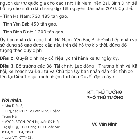
nguồn dự trữ quốc gia cho các tỉnh: Hà Nam, Yên Bái, Bình Định để
hỗ trợ cho nhân dân trong dịp T
ế
t nguyên đán năm 2016. Cụ thể:
- Tỉnh Hà Nam: 730,485 tấn gạo.
- Tỉnh Yên Bái: 450 tấn gạo.
- Tỉnh Bình Định:
1.
300 tấn gạo.
Ủy ban nhân dân các tỉnh: Hà Nam, Yên Bái, Bình Định tiếp nhận và
sử dụng s
ố
gạo được cấp nêu trên để hỗ trợ kịp thời, đúng đối
tượng theo quy định.
Điều 2.
Quyết định này có hiệu lực thi hành kể từ ngày ký.
Điều 3.
Bộ trưởng các Bộ: Tài chính, Lao động - Thương binh và Xã
hội, Kế hoạch và Đầu tư và Chủ tịch Ủy ban nhân dân các tỉnh có
tên tại Điều 1 chịu trách nhiệm thi hành Quyết định này./.
KT. THỦ TƯỚNG
PHÓ THỦ TƯỚNG
Nơi nhận:
- Như Điều 3;
- TTg, các PTTg: Vũ V
ă
n Ninh, Hoàng
Trung Hải;
- VPCP: BTC
N,
PCN Nguyễn Sỹ Hiệp,
Vũ Văn Ninh
Trợ lý TTg, TGĐ Cổng TTĐT, các Vụ:
KTN, V.I
I
I, TH, TKBT;
- Lưu: VT, KTTH(3).