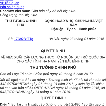
VB liên quan
Bản án áp dụng
Caselaw Việt Nam:
“Văn bản này đã hết hiệu lực.
Dòng trạng thái hiệu lực.
THỦ TƯỚNG CHÍNH
CỘNG HÒA XÃ HỘI CHỦ NGHĨA VIỆT
PHỦ
NAM
-------
Độc lập - Tự do - Hạnh phúc
---------------
Số:
173/QĐ-TTg
Hà Nội, ngày 27 tháng 01 năm 2016
QUYẾT ĐỊNH
VỀ VIỆC XUẤT CẤP LƯƠNG THỰC TỪ NGUỒN DỰ TRỮ QUỐC GIA
CHO CÁC TỈNH: HÀ NAM, YÊN BÁI, BÌNH ĐỊNH
THỦ TƯỚNG CHÍNH PHỦ
Căn cứ Luật Tổ chức Chính phủ ngày 19 tháng 6 năm 2015;
Xét đề nghị của Bộ Lao động - Thương binh và Xã hội tại văn bản số
44/LĐTBXH-BTXH ngày 06 tháng 01 năm 2016, ý kiến Bộ Tài chính
tại các văn bản số 544/BTC-NSNN ngày 13 tháng 01 năm 2016, s
ố
543/BTC-NSNN ngày 13 tháng 01 năm 20
16
,
QUYẾT ĐỊNH:
Điều 1.
Bộ Tài chính xuất cấp (không thu tiền) 2.480,485 tấn gạo t
ừ