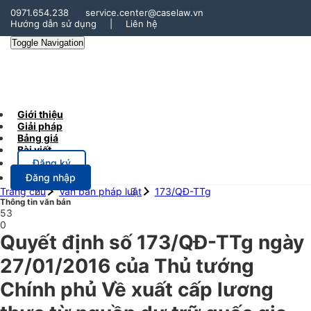
0971.654.238
service.center@caselaw.vn
Hướng dẫn sử dụng
|
Liên hệ
Toggle Navigation
Giới thiệu
Giải pháp
Bảng giá
Bài viết
Đăng ký
Đăng nhập
Trang chủ
Văn bản pháp luật
173/QĐ-TTg
Thông tin văn bản
53
0
Quyết định số 173/QĐ-TTg ngày
27/01/2016 của Thủ tướng
Chính phủ Về xuất cấp lương