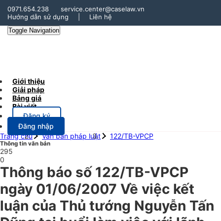
0971.654.238
service.center@caselaw.vn
Hướng dẫn sử dụng
|
Liên hệ
Toggle Navigation
Giới thiệu
Giải pháp
Bảng giá
Bài viết
Đăng ký
Đăng nhập
Trang chủ
Văn bản pháp luật
122/TB-VPCP
Thông tin văn bản
295
0
Thông báo số 122/TB-VPCP
ngày 01/06/2007 Về việc kết
luận của Thủ tướng Nguyễn Tấn