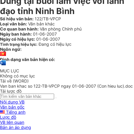
Dũng tại buổi làm việc với lãnh
đạo tỉnh Ninh Bình
Số hiệu văn bản:
122/TB-VPCP
Loại văn bản:
Văn bản khác
Cơ quan ban hành:
Văn phòng Chính phủ
Ngày ban hành:
01-06-2007
Ngày có hiệu lực:
01-06-2007
Đang có hiệu lực
Tình trạng hiệu lực:
Ngôn ngữ:
Định dạng văn bản hiện có:
MỤC LỤC
Không có mục lục
Tải về (WORD)
Van ban khac so 122-TB-VPCP ngay 01-06-2007 (Con hieu luc).doc
Tải lược đồ
Nội dung VB
Văn bản gốc
Tiếng anh
Lược đồ
VB liên quan
Bản án áp dụng