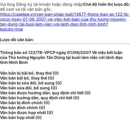
Vui lòng
Đăng ký
tài khoản hoặc
đăng nhập
Chế độ hiển thị lược đồ:
để xem và tải văn bản gốc.
https://caselaw.vn/van-ban-phap-luat/14877-thong-bao-so-122-tb-
vpcp-ngay-01-06-2007-ve-viec-ket-luan-cua-thu-tuong-nguyen-
tan-dung-tai-buoi-lam-viec-voi-lanh-dao-tinh-ninh-binh?
luocdo=true
Lược đồ văn bản:
Thông báo số 122/TB-VPCP ngày 01/06/2007 Về việc kết luận
của Thủ tướng Nguyễn Tấn Dũng tại buổi làm việc với lãnh đạo
tỉnh Ninh Bình
Văn bản bị bãi bỏ, thay thế (0)
Văn bản bãi bỏ, thay thế (0)
Văn bản bị sửa đổi, bổ sung (0)
Văn bản sửa đổi, bổ sung (0)
Văn bản được hướng dẫn, quy định chi tiết (0)
Văn bản hướng dẫn, quy định chi tiết (0)
Văn bản bị đính chính (0)
Văn bản đính chính (0)
Văn bản được hợp nhất (0)
Văn bản hợp nhất (0)