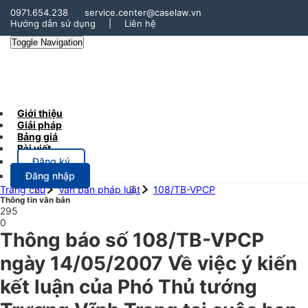
0971.654.238
service.center@caselaw.vn
Hướng dẫn sử dụng
|
Liên hệ
Toggle Navigation
Giới thiệu
Giải pháp
Bảng giá
Bài viết
Đăng ký
Đăng nhập
Trang chủ
Văn bản pháp luật
108/TB-VPCP
Thông tin văn bản
295
0
Thông báo số 108/TB-VPCP
ngày 14/05/2007 Về việc ý kiến
kết luận của Phó Thủ tướng