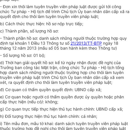
- Đơn xin thôi làm tuyên truyền viên pháp luật được gửi tới công
chức Tư pháp - Hộ tịch để trình Chủ tịch Ủy ban nhân dân cấp xã ra
quyết định cho thôi làm tuyên truyền viên pháp luật;
b) Cách thức thực hiện: hồ sơ nộp trực tiếp;
c) Thành phần, số lượng hồ sơ:
- Thành phần hồ sơ: danh sách những người thuộc trường hợp quy
định tại khoản 1 Điều 13 Thông tư số
21/2013/TT-BTP
ngày 18
tháng 12 năm 2013 (mẫu số 05 ban hành kèm theo Thông tư)
- Số lượng hồ sơ: 01 bộ;
d) Thời hạn giải quyết hồ sơ: kể từ ngày nhận được đề nghị của
Trưởng ban công tác Mặt trận, công chức Tư pháp - Hộ tịch tổng
hợp danh sách những người thuộc trường hợp cho thôi làm tuyên
truyền viên pháp luật trình Chủ tịch Ủy ban nhân dân cấp xã xem
xét, ra quyết định cho thôi làm tuyên truyền viên pháp luật;
đ) Cơ quan có thẩm quyền quyết định: UBND cấp xã;
e) Cơ quan hoặc người có thẩm quyền được ủy quyền hoặc phân
cấp thực hiện (nếu có
)
: không;
g) Cơ quan trực tiếp thực hiện thủ tục hành chính: UBND cấp xã;
h) Đối tượng thực hiện thủ tục hành chính: cá nhân;
i) Tên mẫu đơn, mẫu tờ khai: danh sách tuyên truyền viên pháp luật
thuộc trường hợp đề nghị cho thôi làm tuyên truyền viên pháp luật