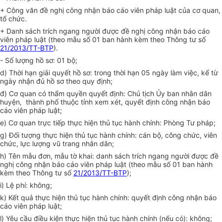
+ Công văn đề nghị công nhận báo cáo viên pháp luật của cơ quan,
tổ chức.
+ Danh sách trích ngang người được đề nghị công nhận báo cáo
viên pháp luật (theo mẫu số 01 ban hành kèm theo Thông tư số
21/2013/TT-BTP
).
- Số lượng hồ sơ: 01 bộ;
d) Thời hạn giải quyết hồ sơ: trong thời hạn 05 ngày làm việc, kể từ
ngày nhận đủ hồ sơ theo quy định;
đ) Cơ quan có thẩm quyền quyết định: Chủ tịch Ủy ban nhân dân
huyện, thành phố thuộc tỉnh xem xét, quyết định công nhận báo
cáo viên pháp luật;
e) Cơ quan trực tiếp thực hiện thủ tục hành chính: Phòng Tư pháp;
g) Đối tượng thực hiện thủ tục hành chính: cán bộ, công chức, viên
chức, lực lượng vũ trang nhân dân;
h) Tên mẫu đơn, mẫu tờ khai: danh sách trích ngang người được đề
nghị công nhận báo cáo viên pháp luật (theo mẫu số 01 ban hành
kèm theo Thông tư số
21/2013/TT-BTP
);
i) Lệ phí: không;
k) Kết quả thực hiện thủ tục hành chính: quyết định công nhận báo
cáo viên pháp luật;
l) Yêu cầu điều kiện thực hiện thủ tục hành chính (nếu có): không;