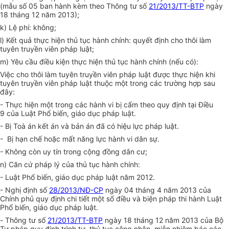
(mẫu số 05 ban hành kèm theo Thông tư số
21/2013/TT-BTP
ngày
18 tháng 12 năm 2013);
k) Lệ phí: không;
l) Kết quả thực hiện thủ tục hành chính:
quyết định cho thôi làm
tuyên truyền viên pháp luật;
m) Yêu cầu điều kiện thực hiện thủ tục hành chính (nếu có):
Việc cho thôi làm tuyên truyền viên pháp luật được thực hiện khi
tuyên truyền viên pháp luật thuộc một trong các trường hợp sau
đây:
- Thực hiện một trong các hành vi bị cấm theo quy định tại Điều
9 của Luật Phổ biến, giáo dục pháp luật.
- Bị Toà án kết án và bản án đã có hiệu lực pháp luật.
- Bị hạn chế hoặc mất năng lực hành vi dân sự.
- Không còn uy tín trong cộng đồng dân cư;
n) Căn cứ pháp lý của thủ tục hành chính:
- Luật Phổ biến, giáo dục pháp luật năm 2012.
- Nghị định số
28/2013/NĐ-CP
ngày 04 tháng 4 năm 2013 của
Chính phủ quy định chi tiết một số điều và biện pháp thi hành Luật
Phổ biến, giáo dục pháp luật.
-
Thông tư số
21/2013/TT-BTP
ngày 18 tháng 12 năm 2013 của Bộ
Tư pháp quy định trình tự, thủ tục công nhận, miễn nhiệm báo cáo