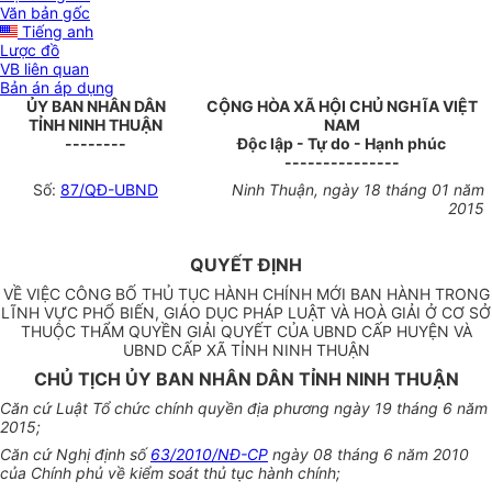
Văn bản gốc
Tiếng anh
Lược đồ
VB liên quan
Bản án áp dụng
ỦY BAN NHÂN DÂN
CỘNG HÒA XÃ HỘI CHỦ NGHĨA VIỆT
TỈNH NINH THUẬN
NAM
--------
Độc lập - Tự do - Hạnh phúc
---------------
Số:
87/QĐ-UBND
Ninh Thuận, ngày 18 tháng 01 năm
2015
QUYẾT ĐỊNH
VỀ VIỆC CÔNG BỐ THỦ TỤC HÀNH CHÍNH MỚI BAN HÀNH TRONG
LĨNH VỰC PHỔ BIẾN, GIÁO DỤC PHÁP LUẬT VÀ HOÀ GIẢI Ở CƠ SỞ
THUỘC THẨM QUYỀN GIẢI QUYẾT CỦA UBND CẤP HUYỆN VÀ
UBND CẤP XÃ TỈNH NINH THUẬN
CHỦ TỊCH ỦY BAN NHÂN DÂN TỈNH NINH THUẬN
Căn cứ Luật Tổ chức chính quyền địa phương ngày 19 tháng 6 năm
2015;
Căn cứ Nghị định số
63/2010/NĐ-CP
ngày 08 tháng 6 năm 2010
của Chính phủ về kiểm soát thủ tục hành chính;