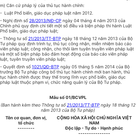
m) Căn cứ pháp lý của thủ tục hành chính:
- Luật Phổ biến, giáo dục pháp luật năm 2012.
- Nghị định số
28/2013/NĐ-CP
ngày 04 tháng 4 năm 2013 của
Chính phủ quy định chi tiết một số điều và biện pháp thi hành Luật
Phổ biến, giáo dục pháp luật;
- Thông tư số
21/2013/TT-BTP
ngày 18 tháng 12 năm 2013 của Bộ
Tư pháp quy định trình tự, thủ tục công nhận, miễn nhiệm báo cáo
viên pháp luật; công nhận, cho thôi làm tuyên truyền viên pháp luật
và một số biện pháp bảo đảm hoạt động của báo cáo viên pháp
luật, tuyên truyền viên pháp luật;
- Quyết định số
1021/QĐ-BTP
ngày 05 tháng 5 năm 2014 của Bộ
trưởng Bộ Tư pháp công bố thủ tục hành chính mới ban hành, thủ
tục hành chính được thay thế trong lĩnh vực phổ biến, giáo dục
pháp luật thuộc phạm vi, chức năng quản lý của Bộ Tư pháp.
Mẫu số 01/BCVPL
(Ban hành kèm theo Thông tư số
21/2013/TT-BTP
ngày 18 tháng 12
năm 2013 của Bộ Tư pháp)
Tên cơ quan, đơn vị,
CỘNG HÒA XÃ HỘI CHỦ NGHĨA VIỆT
tổ chức
NAM
--------
Độc lập - Tự do - Hạnh phúc
---------------