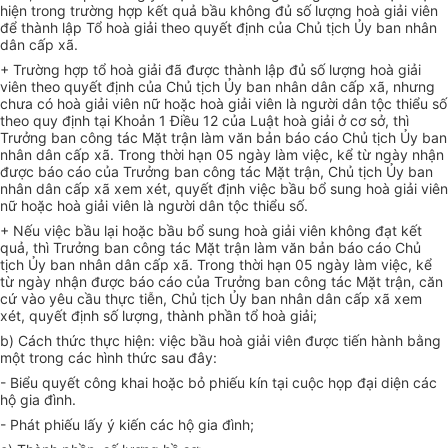
hiện trong trường hợp kết quả bầu không đủ số lượng hoà giải viên
để thành lập Tổ hoà giải theo quyết định của Chủ tịch Ủy ban nhân
dân cấp xã.
+ Trường hợp tổ hoà giải đã được thành lập đủ số lượng hoà giải
viên theo quyết định của Chủ tịch Ủy ban nhân dân cấp xã, nhưng
chưa có hoà giải viên nữ hoặc hoà giải viên là người dân tộc thiểu số
theo quy định tại Khoản 1 Điều 12 của Luật hoà giải ở cơ sở, thì
Trưởng ban công tác Mặt trận làm văn bản báo cáo Chủ tịch Ủy ban
nhân dân cấp xã. Trong thời hạn 05 ngày làm việc, kể từ ngày nhận
được báo cáo của Trưởng ban công tác Mặt trận, Chủ tịch Ủy ban
nhân dân cấp xã xem xét, quyết định việc bầu bổ sung hoà giải viên
nữ hoặc hoà giải viên là người dân tộc thiểu số.
+ Nếu việc bầu lại hoặc bầu bổ sung hoà giải viên không đạt kết
quả, thì Trưởng ban công tác Mặt trận làm văn bản báo cáo Chủ
tịch Ủy ban nhân dân cấp xã. Trong thời hạn 05 ngày làm việc, kể
từ ngày nhận được báo cáo của Trưởng ban công tác Mặt trận, căn
cứ vào yêu cầu thực tiễn, Chủ tịch Ủy ban nhân dân cấp xã xem
xét, quyết định số lượng, thành phần tổ hoà giải;
b) Cách thức thực hiện: việc bầu hoà giải viên được tiến hành bằng
một trong các hình thức sau đây:
- Biểu quyết công khai hoặc bỏ phiếu kín tại cuộc họp đại diện các
hộ gia đình.
- Phát phiếu lấy ý kiến các hộ gia đình;