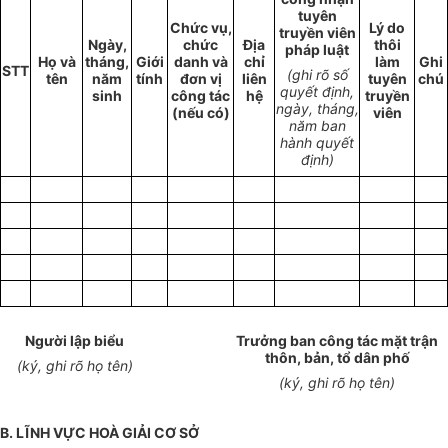
tuyên
Chức vụ,
Lý do
truyền viên
Ngày,
ch
ứ
c
Địa
thôi
pháp luật
Họ và
tháng,
Giới
danh và
chỉ
làm
Ghi
STT
(ghi rõ số
tên
năm
tính
đơn vị
liên
tuyên
chú
quyết định,
sinh
công tác
hệ
truyền
ngày, tháng,
(nếu có)
viên
năm ban
hành quyết
định)
Người lập biểu
Trưởng ban công tác mặt trận
thôn, bản, tổ dân phố
(ký, ghi rõ họ tên)
(ký, ghi rõ họ tên)
B. LĨNH VỰC HOÀ GIẢI CƠ SỞ