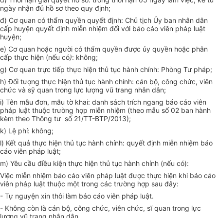
ngày nhận đủ hồ sơ theo quy định;
đ) Cơ quan có thẩm quyền quyết định: Chủ tịch Ủy ban nhân dân
cấp huyện quyết định miễn nhiệm đối với báo cáo viên pháp luật
huyện;
e) Cơ quan hoặc người có thẩm quyền được ủy quyền hoặc phân
cấp thực hiện (nếu có
)
: không;
g) Cơ quan trực tiếp thực hiện thủ tục hành chính: Phòng Tư pháp;
h) Đối tượng thực hiện thủ tục hành chính: cán bộ, công chức, viên
chức và sỹ quan trong lực lượng vũ trang nhân dân;
i) Tên mẫu đơn, mẫu tờ khai: danh sách trích ngang báo cáo viên
pháp luật thuộc trường hợp miễn nhiệm (theo mẫu số 02 ban hành
kèm theo Thông tư số 21/TT-BTP/2013);
k) Lệ phí: không;
l) Kết quả thực hiện thủ tục hành chính:
quyết định miễn nhiệm báo
cáo viên pháp luật;
m) Yêu cầu điều kiện thực hiện thủ tục hành chính (nếu có):
Việc miễn nhiệm báo cáo viên pháp luật được thực hiện khi báo cáo
viên pháp luật thuộc một trong các trường hợp sau đây:
- Tự nguyện xin thôi làm báo cáo viên pháp luật.
- Không còn là cán bộ, công chức, viên chức, sĩ quan trong lực
lượng vũ trang nhân dân.