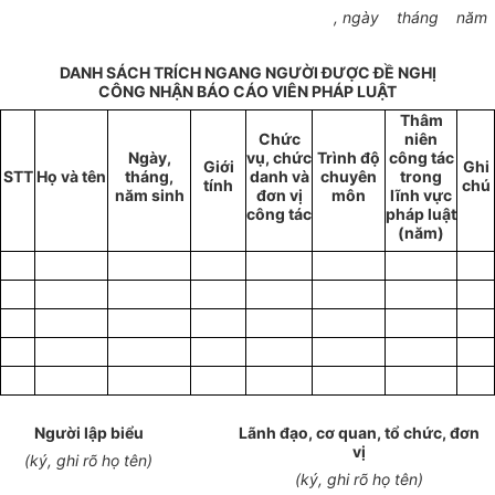
, ngày
tháng
năm
DANH SÁCH TRÍCH NGANG NGƯỜI ĐƯỢC ĐỀ NGHỊ
CÔNG NHẬN BÁO CÁO VIÊN PHÁP LUẬT
Thâm
Chức
niên
Ngày,
vụ, chức
Trình độ
công tác
Gi
ớ
i
Ghi
STT
Họ và tên
tháng,
danh và
chuyên
trong
tính
chú
năm sinh
đơn vị
môn
lĩnh vực
công tác
pháp luật
(năm)
Người lập biểu
Lãnh đạo, cơ quan, tổ chức, đơn
vị
(ký, ghi rõ họ tên)
(ký, ghi rõ họ tên)