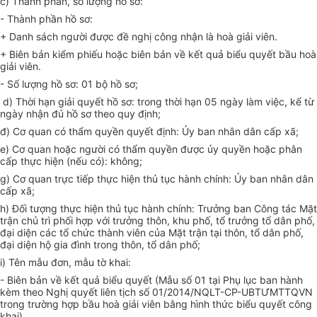
c) Thành phần, số lượng hồ sơ:
- Thành phần hồ sơ:
+ Danh sách người được đề nghị công nhận là hoà giải viên.
+ Biên bản kiểm phiếu hoặc biên bản về kết quả biểu quyết bầu hoà
giải viên.
- Số lượng hồ sơ: 01 bộ hồ sơ;
d) Thời hạn giải quyết hồ sơ: trong thời hạn 05 ngày làm việc, kể từ
ngày nhận đủ hồ sơ theo quy định;
đ) Cơ quan có thẩm quyền quyết định: Ủy ban nhân dân cấp xã;
e) Cơ quan hoặc người có thẩm quyền được ủy quyền hoặc phân
cấp thực hiện (nếu có): không;
g) Cơ quan trực tiếp thực hiện thủ tục hành chính: Ủy ban nhân dân
cấp xã;
h) Đối tượng thực hiện thủ tục hành chính: Trưởng ban Công tác Mặt
trận chủ trì phối hợp với trưởng thôn, khu phố, tổ trưởng tổ dân phố,
đại diện các t
ổ
chức thành viên của Mặt trận tại thôn, tổ dân phố,
đại diện hộ gia đình trong thôn, tổ dân phố;
i) Tên mẫu đơn, mẫu tờ khai:
- Biên bản về kết quả biểu quyết (Mẫu số 01 tại Phụ lục ban hành
kèm theo Nghị quyết liên tịch số 01/2014/NQLT-CP-UBTƯMTTQVN
trong trường hợp bầu hoà giải viên bằng hình thức biểu quyết công
khai).