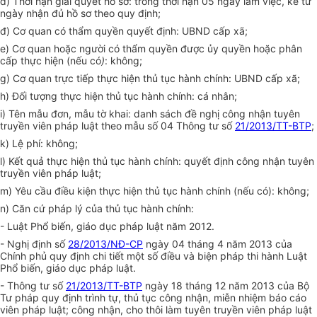
d) Thời hạn giải quyết hồ sơ: trong thời hạn 05 ngày làm việc, kể từ
ngày nhận đủ hồ sơ theo quy định;
đ) Cơ quan có thẩm quyền quyết định: UBND cấp xã;
e) Cơ quan hoặc người có thẩm quyền được ủy quyền hoặc phân
cấp thực hiện (nếu có
)
: không;
g) Cơ quan trực tiếp thực hiện thủ tục hành chính: UBND cấp xã;
h) Đối tượng thực hiện thủ tục hành chính: cá nhân;
i) Tên mẫu đơn, mẫu tờ khai: danh sách đề nghị công nhận tuyên
truyền viên pháp luật theo mẫu số 04 Thông tư số
21/2013/TT-BTP
;
k) Lệ phí: không;
l) Kết quả thực hiện thủ tục hành chính:
quyết định công nhận tuyên
truyền viên pháp luật;
m) Yêu cầu điều kiện thực hiện thủ tục hành chính (nếu có): không;
n
)
Căn cứ pháp lý của thủ tục hành chính:
- Luật Phổ biến, giáo dục pháp luật năm 2012.
- Nghị định số
28/2013/NĐ-CP
ngày 04 tháng 4 năm 2013 của
Chính phủ quy định chi tiết một số điều và biện pháp thi hành Luật
Phổ biến, giáo dục pháp luật.
- Thông tư số
21/2013/TT-BTP
ngày 18 tháng 12 năm 2013 của Bộ
Tư pháp quy định trình tự, thủ tục công nhận, miễn nhiệm báo cáo
viên pháp luật; công nhận, cho thôi làm tuyên truyền viên pháp luật