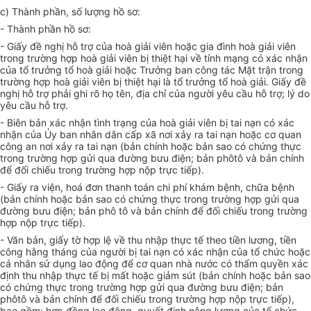
c) Thành phần, số lượng hồ sơ:
- Thành phần hồ sơ:
- Giấy đề nghị hỗ trợ của hoà giải viên hoặc gia đình hoà giải viên
trong trường hợp hoà giải viên bị thiệt hại về tính mạng có xác nhận
của tổ trưởng tổ hoà giải hoặc Trưởng ban công tác Mặt trận trong
trường hợp hoà giải viên bị thiệt hại là tổ trưởng tổ hoà giải. Giấy đề
nghị hỗ trợ phải ghi rõ họ tên, địa chỉ của người yêu cầu hỗ trợ; lý do
yêu cầu hỗ trợ.
- Biên bản xác nhận tình trạng của hoà giải viên bị tai nạn có xác
nhận của Ủy ban nhân dân cấp xã nơi xảy ra tai nạn hoặc cơ quan
công an nơi xảy ra tai nạn (bản chính hoặc bản sao có chứng thực
trong trường hợp gửi qua đường bưu điện; bản phôtô và bản chính
để đối chiếu trong trường hợp nộp trực tiếp).
- Giấy ra viện, hoá đơn thanh toán chi phí khám bệnh, chữa bệnh
(bản chính hoặc bản sao có chứng thực trong trường hợp gửi qua
đường bưu điện; bản phô tô và bản chính để đối chiếu trong trường
hợp nộp trực tiếp).
- Văn bản, giấy tờ hợp lệ về thu nhập thực tế theo tiền lương, tiền
công hằng tháng của người bị tai nạn có xác nhận của tổ chức hoặc
cá nhân sử dụng lao động để cơ quan nhà nước có thẩm quyền xác
định thu nhập thực tế bị mất hoặc giảm sút (bản chính hoặc bản sao
có chứng thực trong trường hợp gửi qua đường bưu điện; bản
phôtô và bản chính để đối chiếu trong trường hợp nộp trực tiếp),
bao gồm: hợp đồng lao động, quyết định nâng lương của tổ chức