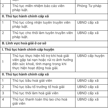
2
Thủ tục miễn nhiệm báo cáo viên
Phòng Tư pháp
pháp luật.
II. Thủ tục hành chính cấp xã
1
Thủ tục công nhận tuyên truyền viên
UBND cấp xã
pháp luật.
2
Thủ tục cho thôi làm tuyên truyền viên
UBND cấp xã
pháp luật.
B. Lĩnh vực hoà giải ở cơ sở
I. Thủ tục hành chính cấp huyện
Thủ tục thực hiện hỗ trợ khi hoà giải
UBND cấp huyện
viên gặp tai nạn hoặc rủi ro ảnh hưởng
1
đến sức khoẻ, tính mạng trong khi
thực hiện hoạt động hoà giải.
II. Thủ tục hành chính cấp xã
1
Thủ tục bầu hoà giải viên
UBND cấp xã
2
Thủ tục bầu tổ trưởng tổ hoà giải
UBND cấp xã
3
Thủ tục thôi làm hoà giải viên
UBND cấp xã
4
Thủ tục thanh toán thù lao cho hoà
UBND cấp xã
giải viên