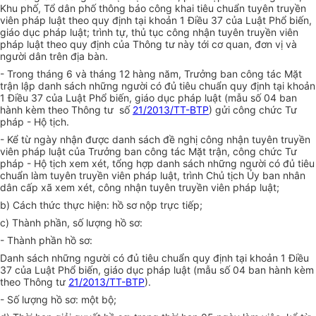
Khu phố, Tổ dân phố thông báo công khai tiêu chuẩn tuyên truyền
viên pháp luật theo quy định tại khoản 1 Điều 37 của Luật Phổ biến,
giáo dục pháp luật; trình tự, thủ tục công nhận tuyên truyền viên
pháp luật theo quy định của Thông tư này tới cơ quan, đơn vị và
người dân trên địa bàn.
- Trong tháng 6 và tháng 12 hàng năm, Trưởng ban công tác Mặt
trận lập danh sách những người có đủ tiêu chuẩn quy định tại khoản
1 Điều 37 của Luật Phổ biến, giáo dục pháp luật (mẫu số 04 ban
hành kèm theo Thông tư số
21/2013/TT-BTP
) gửi công chức Tư
pháp - Hộ tịch.
- Kể từ ngày nhận được danh sách đề nghị công nhận tuyên truyền
viên pháp luật của Trưởng ban công tác Mặt trận, công chức Tư
pháp - Hộ tịch xem xét, tổng hợp danh sách những người có đủ tiêu
chuẩn làm tuyên truyền viên pháp luật, trình Chủ tịch Ủy ban nhân
dân cấp xã xem xét, công nhận tuyên truyền viên pháp luật;
b) Cách thức thực hiện: hồ sơ nộp trực tiếp;
c) Thành phần, số lượng hồ sơ:
- Thành phần hồ sơ:
Danh sách những người có đủ tiêu chuẩn quy định tại khoản 1 Điều
37 của Luật Phổ biến, giáo dục pháp luật (mẫu số 04 ban hành kèm
theo Thông tư
21/2013/TT-BTP
).
- Số lượng hồ sơ: một bộ;