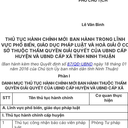
PHÓ CHỦ TỊCH
Lê Văn Bình
THỦ TỤC HÀNH CHÍNH MỚI BAN HÀNH TRONG LĨNH
VỰC PHỔ BIẾN, GIÁO DỤC PHÁP LUẬT VÀ HOÀ GIẢI Ở C
SỞ THUỘC THẨM QUYỀN GIẢI QUYẾT CỦA UBND CẤP
HUYỆN VÀ UBND CẤP XÃ TỈNH NINH THUẬN
(Ban hành kèm theo Quyết định số
87/QĐ-UBND
ngày 18 tháng 01
năm 2016 của Chủ tịch Ủy ban nhân dân tỉnh Ninh Thuận)
Phần I
DANH MỤC THỦ TỤC HÀNH CHÍNH MỚI BAN HÀNH THUỘC THẨM
QUYỀN GIẢI QUYẾT CỦA UBND CẤP HUYỆN VÀ UBND CẤP XÃ
Cơ quan thực
STT
Tên thủ tục hành chính
hiện
A. Lĩnh vực phổ biến, giáo dục pháp luật
I. Thủ tục hành chính cấp huyện
1
Thủ tục công nhận báo cáo viên pháp
Phòng Tư pháp
luật.