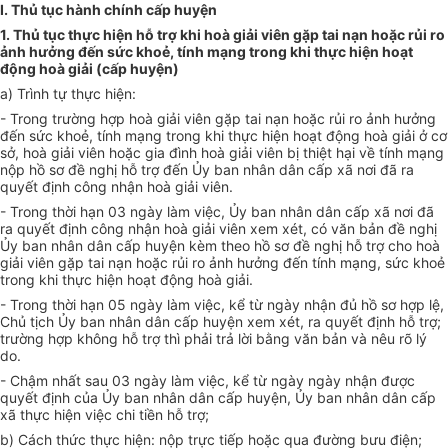
I. T
hủ tục hành chính cấp huyện
1. Thủ tục thực hiện hỗ trợ khi hoà giải viên gặp tai nạn hoặc rủi ro
ảnh hưởng đến sức kh
oẻ
, tính mạng trong khi thực hiện hoạt
động hoà giải (cấp huyện)
a)
Trình tự thực hiện:
- Trong trường hợp hoà giải viên gặp tai nạn hoặc rủi ro ảnh hưởng
đến sức khoẻ, tính mạng trong khi thực hiện hoạt động hoà giải ở cơ
sở, hoà giải viên hoặc gia đình hoà giải viên bị thiệt hại về tính mạng
nộp hồ sơ đề nghị hỗ trợ đến Ủy ban nhân dân cấp xã nơi đã ra
quyết định công nhận hoà giải viên.
- Trong thời hạn 03 ngày làm việc, Ủy ban nhân dân cấp xã nơi đã
ra quyết định công nhận hoà giải viên xem xét, có văn bản đề nghị
Ủy ban nhân dân cấp huyện kèm theo hồ sơ đề nghị hỗ trợ cho hoà
giải viên gặp tai nạn hoặc rủi ro ảnh hưởng đến tính mạng, sức khoẻ
trong khi thực hiện hoạt động hoà giải.
- Trong thời hạn 05 ngày làm việc, kể từ ngày nhận đủ hồ sơ hợp lệ,
Chủ tịch Ủy ban nhân dân cấp huyện xem xét, ra quyết định hỗ trợ;
trường hợp không hỗ trợ thì phải trả lời bằng văn bản và nêu rõ lý
do.
- Chậm nhất sau 03 ngày làm việc, kể từ ngày ngày nhận được
quyết định của Ủy ban nhân dân cấp huyện, Ủy ban nhân dân cấp
xã thực hiện việc chi tiền hỗ trợ;
b) Cách thức thực hiện: nộp trực tiếp hoặc qua đường bưu điện;