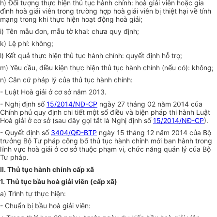
h) Đối tượng thực hiện thủ tục hành chính: hoà giải viên hoặc gia
đình hoà giải viên trong trường hợp hoà giải viên bị thiệt hại về tính
mạng trong khi thực hiện hoạt động hoà giải;
i) Tên mẫu đơn, mẫu tờ khai: chưa quy định;
k) Lệ phí:
k
hông;
l) Kết quả thực hiện thủ tục hành chính: quyết định hỗ trợ;
m) Yêu cầu, điều kiện thực hiện thủ tục hành chính (nếu có): không;
n) Căn cứ pháp lý của thủ tục hành chính:
- Luật Hoà giải ở cơ sở năm 2013.
- Nghị định số
15/2014/NĐ-CP
ngày 27 tháng 02 năm 2014 của
Chính phủ quy định chi tiết một số điều và biện pháp thi hành Luật
Hoà giải ở cơ sở (sau đây gọi tắt là Nghị định số
15/2014/NĐ-CP
).
- Quyết định số
3404/QĐ-BTP
ngày 15 tháng 12 năm 2014 của Bộ
trưởng Bộ Tư pháp công bố thủ tục hành chính mới ban hành trong
lĩnh vực hoà giải ở cơ sở thuộc phạm vi, chức năng quản lý của Bộ
Tư pháp.
II. Thủ tục hành chính cấp xã
1. Thủ tục bầu hoà giải viên (cấp xã)
a)
Trình tự thực hiện:
- Chuẩn bị bầu hoà giải viên: