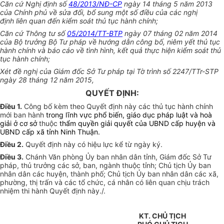
Căn cứ Nghị định số
48/2013/NĐ-CP
ngày 14 tháng 5 năm 2013
của Chính phủ về sửa đổi, bổ sung một số điều của các nghị
định liên quan đến kiểm soát thủ tục hành chính;
Căn cứ Thông tư số
05/2014/TT-BTP
ngày 07 tháng 02 năm 2014
của Bộ trưởng Bộ Tư pháp về hướng dẫn công bố, niêm yết thủ tục
hành chính và báo cáo về tình hình, kết quả thực hiện kiểm soát thủ
tục hành chính;
Xét đề nghị của Giám đốc Sở Tư pháp tại Tờ trình số 2247/TTr-STP
ngày 28 tháng 12 năm 2015,
QUYẾT ĐỊNH:
Điều 1.
Công bố kèm theo Quyết định này các thủ tục hành chính
mới ban hành
trong lĩnh vực phổ biến, giáo dục pháp luật và hoà
giải ở cơ sở
thuộc
thẩm quyền giải quyết của UBND cấp huyện và
UBND cấp xã tỉnh Ninh Thuận.
Điều 2.
Quyết định này có hiệu lực kể từ ngày ký.
Điều 3.
Chánh Văn phòng Ủy ban nhân dân tỉnh, Giám đốc Sở Tư
pháp, thủ trưởng các sở, ban, ngành thuộc tỉnh; Chủ tịch Ủy ban
nhân dân các huyện, thành phố; Chủ tịch Ủy ban nhân dân các xã,
phường, thị trấn và các tổ chức, cá nhân có liên quan chịu trách
nhiệm thi hành Quyết định này./.
KT. CHỦ TỊCH