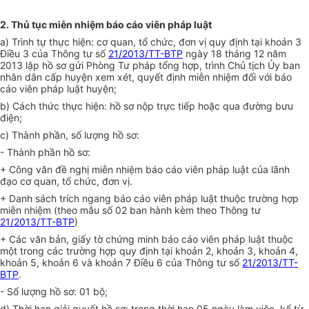
2. Thủ tục miễn nhiệm báo cáo viên pháp luật
a
)
Trình tự thực hiện:
c
ơ quan, tổ chức, đơn vị quy định tại khoản 3
Điều 3 của Thông tư số
21/2013/TT-BTP
ngày 18 tháng 12 năm
2013 lập hồ sơ gửi Phòng Tư pháp tổng hợp, trình Chủ tịch Ủy ban
nhân dân cấp huyện xem xét, quyết định miễn nhiệm đối với báo
cáo viên pháp luật huyện
;
b) Cách thức thực hiện:
h
ồ sơ nộp trực tiếp hoặc qua đường bưu
điện
;
c) Thành phần, số lượng hồ sơ:
- Thành phần hồ sơ:
+ Công văn đề nghị miễn nhiệm báo cáo viên pháp luật của lãnh
đạo cơ quan, tổ chức, đơn vị.
+ Danh sách trích ngang báo cáo viên pháp luật thuộc trường hợp
miễn nhiệm (theo mẫu số 02 ban hành kèm theo Thông tư
21/2013/TT-BTP
)
+ Các văn bản, giấy tờ chứng minh báo cáo viên pháp luật thuộc
một trong các trường hợp quy định tại khoản 2, khoản 3, khoản 4,
khoản 5, khoản 6 và khoản 7 Điều 6 của Thông tư số
21/2013/TT-
BTP
.
- Số lượng hồ sơ: 01 bộ;
d) Thời hạn giải quyết hồ sơ: trong thời hạn 05 ngày làm việc, kể từ