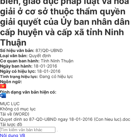
biến, giáo dục pháp luật và hoà
giải ở cơ sở thuộc thẩm quyền
giải quyết của Ủy ban nhân dân
cấp huyện và cấp xã tỉnh Ninh
Thuận
Số hiệu văn bản:
87/QĐ-UBND
Loại văn bản:
Quyết định
Cơ quan ban hành:
Tỉnh Ninh Thuận
Ngày ban hành:
18-01-2016
Ngày có hiệu lực:
18-01-2016
Đang có hiệu lực
Tình trạng hiệu lực:
Ngôn ngữ:
Định dạng văn bản hiện có:
MỤC LỤC
Không có mục lục
Tải về (WORD)
Quyet dinh so 87-QD-UBND ngay 18-01-2016 (Con hieu luc).doc
Tải lược đồ
Nội dung VB