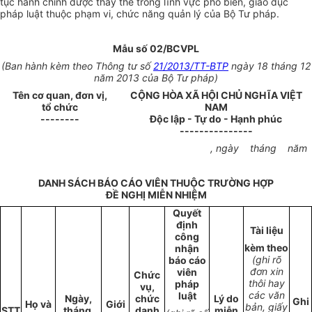
tục hành chính được thay thế trong lĩnh vực phổ biến, giáo dục
pháp luật thuộc phạm vi, chức năng quản lý của Bộ Tư pháp.
Mẫu số 02/BCVPL
(Ban hành kèm theo Thông tư số
21/2013/TT-BTP
ngày 18 tháng 12
năm 2013 của Bộ Tư pháp)
Tên cơ quan, đơn vị,
CỘNG HÒA XÃ HỘI CHỦ NGHĨA VIỆT
tổ chức
NAM
--------
Độc lập - Tự do - Hạnh phúc
---------------
, ngày
tháng
năm
DANH SÁCH BÁO CÁO VIÊN THUỘC TRƯỜNG HỢP
ĐỀ NGHỊ MIỄN NHIỆM
Quy
ế
t
định
Tài liệu
công
kèm theo
nhận
(ghi rõ
báo cáo
đ
ơn xin
viên
Chức
thôi hay
pháp
vụ,
các văn
luật
Ngày,
chức
Lý do
Ghi
Họ và
Gi
ớ
i
bản, giấy
STT
tháng,
danh
miễn