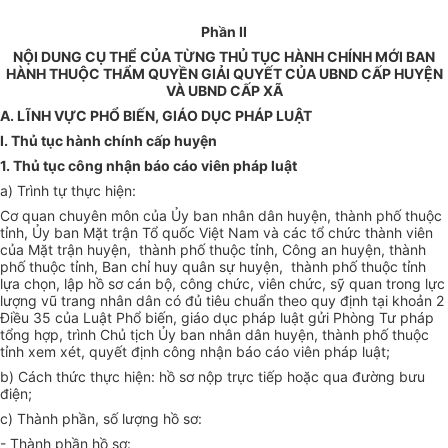
Phần II
NỘI DUNG CỤ THỂ CỦA TỪNG THỦ TỤC HÀNH CHÍNH MỚI BAN
HÀNH THUỘC THẨM QUYỀN GIẢI QUYẾT CỦA UBND CẤP HUYỆN
VÀ UBND CẤP XÃ
A. LĨNH VỰC PHỔ BIẾN, GIÁO DỤC PHÁP LUẬT
I.
T
hủ tục hành chính cấp huyện
1. Thủ tục công nhận báo cáo viên pháp luật
a) Trình tự thực hiện:
Cơ quan chuyên môn của Ủy ban nhân dân huyện, thành phố thuộc
tỉnh, Ủy ban Mặt trận Tổ quốc Việt Nam và các tổ chức thành viên
của Mặt trận huyện, thành phố thuộc tỉnh, Công an huyện, thành
phố thuộc tỉnh, Ban chỉ huy quân sự huyện, thành phố thuộc tỉnh
lựa chọn, lập hồ sơ cán bộ, công chức, viên chức, sỹ quan trong lực
lượng vũ trang nhân dân có đủ tiêu chuẩn theo quy định tại khoản 2
Điều 35 của Luật Phổ biến, giáo dục pháp luật gửi Phòng Tư pháp
tổng hợp, trình Chủ tịch Ủy ban nhân dân huyện, thành phố thuộc
tỉnh xem xét, quyết định công nhận báo cáo viên pháp luật;
b) Cách thức thực hiện: hồ sơ nộp trực tiếp hoặc qua đường bưu
điện;
c) Thành phần, số lượng hồ sơ:
- Thành phần hồ sơ: