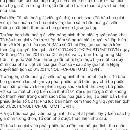
bỏ phiếu kín tại cuộc họp được tiến hành khi có trên 50% đại diện
các hộ gia đình trong thôn, tổ dân phố trở lên tham dự và thực hiện
như sau:
Đại diện Tổ bầu hoà giải viên giới thiệu danh sách Tổ bầu hoà giải
viên; tiêu chuẩn của hoà giải viên; danh sách bầu hoà giải viên;
thống nhất hình thức bầu hoà giải viên tại cuộc họp.
Trường hợp bầu hoà giải viên bằng hình thức biểu quyết công khai,
Tổ bầu hoà giải viên trực tiếp đếm số người biểu quyết và lập biên
bản về kết quả biểu quyết (Mẫu số 01 tại Phụ lục ban hành kèm
theo Nghị quyết liên tịch số 01/2014/NQLT-CP-UBTƯMTTQVN ngày
18 tháng 11 năm 2014 của Chính phủ và Ủy ban Trung ương Mặt
trận Tổ quốc Việt Nam hướng dẫn phối hợp thực hiện một số quy
định của pháp luật về hoà giải ở cơ sở - sau đây gọi tắt là Nghị
quyết liên tịch số 01/2014/NQLT-CP-UBTƯMTTQVN).
Trường hợp bầu hoà giải viên bằng hình thức bỏ phiếu kín, Tổ bầu
hoà giải viên làm nhiệm vụ phát phiếu, phổ biến quy chế bỏ phiếu,
thu nhận phiếu và kiểm phiếu ngay sau khi kết thúc việc bỏ phiếu
với sự có mặt chứng kiến của ít nhất 01 đại diện hộ gia đình không
có thành viên trong danh sách bầu hoà giải viên; lập biên bản kiểm
phiếu (Mẫu số 02 tại Phụ lục ban hành kèm theo Nghị quyết liên tịch
số 01/2014/NQLT-CP-UBTƯMTTQVN).
+ Việc bầu hoà giải viên bằng hình thức phát phiếu lấy ý kiến các hộ
gia đình trong thôn, Tổ dân phố được thực hiện như sau:
Tổ bầu hoà giải viên phát phiếu bầu đến các hộ gia đình, thu nhận