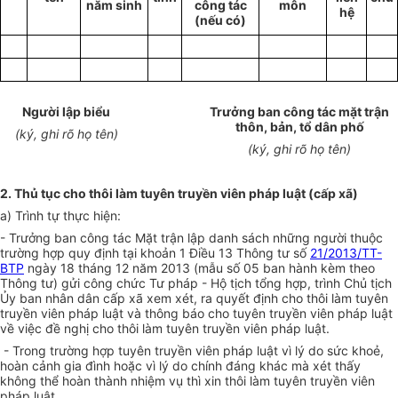
năm sinh
công tác
môn
hệ
(nếu có)
Người lập biểu
Trưởng ban công tác mặt trận
thôn, bản, tổ dân phố
(ký, ghi rõ họ tên)
(ký, ghi rõ họ tên)
2. Thủ tục cho thôi làm tuyên truyền viên pháp luật (cấp xã)
a)
Trình tự thực hiện:
- Trưởng ban công tác Mặt trận lập danh sách những người thuộc
trường hợp quy định tại khoản 1 Điều 13 Thông tư số
21/2013/TT-
BTP
ngày 18 tháng 12 năm 2013 (mẫu số 05 ban hành kèm theo
Thông tư) gửi công chức Tư pháp - Hộ tịch tổng hợp, trình Chủ tịch
Ủy ban nhân dân cấp xã xem xét, ra quyết định cho thôi làm tuyên
truyền viên pháp luật và thông báo cho tuyên truyền viên pháp luật
về việc đề nghị cho thôi làm tuyên truyền viên pháp luật.
- Trong trường hợp tuyên truyền viên pháp luật vì lý do sức khoẻ,
hoàn cảnh gia đình hoặc vì lý do chính đáng khác mà xét thấy
không thể hoàn thành nhiệm vụ thì xin thôi làm tuyên truyền viên
pháp luật.