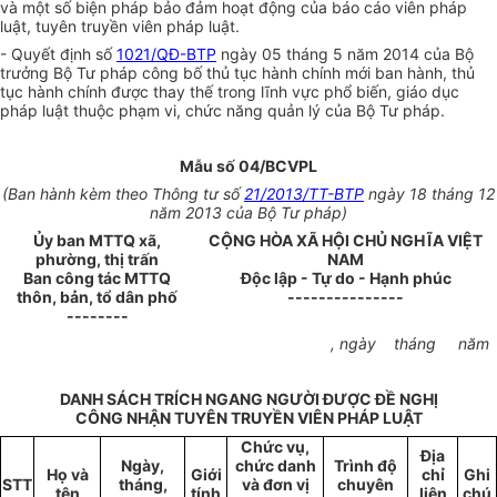
và một số biện pháp bảo đảm hoạt động của báo cáo viên pháp
luật, tuyên truyền viên pháp luật.
- Quyết định số
1021/QĐ-BTP
ngày 05 tháng 5 năm 2014 của Bộ
trưởng Bộ Tư pháp công bố thủ tục hành chính mới ban hành, thủ
tục hành chính được thay thế trong lĩnh vực phổ biến, giáo dục
pháp luật thuộc phạm vi, chức năng quản lý của Bộ Tư pháp.
Mẫu số 04/BCVPL
(Ban hành kèm theo Thông tư số
21/2013/TT-BTP
ngày 18 tháng 12
năm 2013 của Bộ Tư pháp)
Ủ
y ban MTTQ xã,
CỘNG HÒA XÃ HỘI CHỦ NGHĨA VIỆT
phường, thị trấn
NAM
Ban công tác MTTQ
Độc lập - Tự do - Hạnh phúc
thôn, bản, tổ dân phố
---------------
--------
, ngày
tháng
năm
DANH SÁCH
TRÍCH NGANG NGƯỜI ĐƯỢC ĐỀ NGHỊ
CÔNG NHẬN TUYÊN TRUYỀN VIÊN PHÁP LUẬT
Chức vụ,
Địa
Ngày,
chức danh
Trình độ
Họ và
Giới
chỉ
Ghi
STT
tháng,
và đơn vị
chuyên
tên
tính
liên
chú