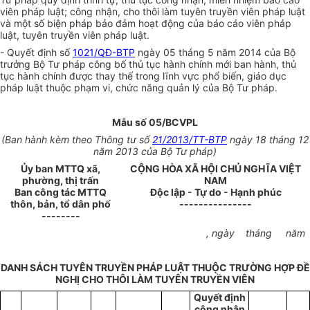
viên pháp luật; công nhận, cho thôi làm tuyên truyền viên pháp luật
và một số biện pháp bảo đảm hoạt động của báo cáo viên pháp
luật, tuyên truyền viên pháp luật.
- Quyết định số
1021/QĐ-BTP
ngày 05 tháng 5 năm 2014 của Bộ
trưởng Bộ Tư pháp công bố thủ tục hành chính mới ban hành, thủ
tục hành chính được thay thế trong lĩnh vực phổ biến, giáo dục
pháp luật thuộc phạm vi, chức năng quản lý của Bộ Tư pháp.
Mẫu số 05/BCVPL
(Ban hành kèm theo Thông tư số
21/2013/TT-BTP
ngày 18 tháng 12
năm 2013 của Bộ Tư pháp)
Ủ
y ban MTTQ xã,
CỘNG HÒA XÃ HỘI CHỦ NGHĨA VIỆT
phường, thị trấn
NAM
Ban công tác MTTQ
Độc lập - Tự do - Hạnh phúc
thôn, bản, tổ dân phố
---------------
--------
, ngày
tháng
năm
DANH SÁCH
TUYÊN TRUYỀN PHÁP LUẬT THUỘC TRƯỜNG HỢP ĐỀ
NGHỊ CHO THÔI LÀM TUYÊN TRUYỀN VIÊN
Quyết định
công nhận