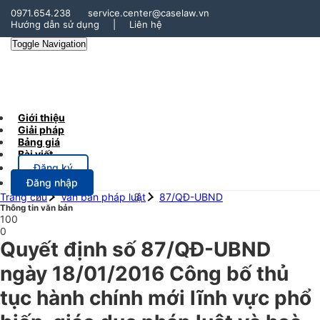
0971.654.238
service.center@caselaw.vn
Hướng dẫn sử dụng
|
Liên hệ
Toggle Navigation
Giới thiệu
Giải pháp
Bảng giá
Bài viết
Đăng ký
Đăng nhập
Trang chủ
Văn bản pháp luật
87/QĐ-UBND
Thông tin văn bản
100
0
Quyết định số 87/QĐ-UBND
ngày 18/01/2016 Công bố thủ
tục hành chính mới lĩnh vực phổ