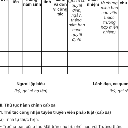
(ghi rõ s
ố
tên
tính
tờ chứng
chú
năm sinh
và đơn
nhiệm
q
uyết
minh b
á
o
vị công
định,
cáo viên
tác
ngày,
thuộc
tháng,
trường
năm ban
hợp mi
ễ
n
hành
nhiệm)
q
uyết
định)
Người lập biểu
Lãnh đạo, cơ quan,
(ký, ghi rõ họ tên)
(ký, ghi r
II
. T
hủ tục hành chính cấp xã
1. Thủ tục công nhận tuyên truyền viên pháp luật (cấp xã)
a
)
Trình tự thực hiện:
- Trưởng ban công tác Mặt trận chủ trì, phối hợp với Trưởng thôn,