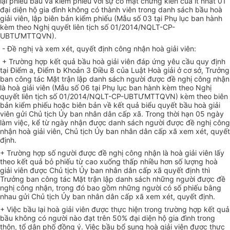
lại phiếu bầu và kiểm phiếu với sự có mặt chứng kiến của ít nhất 01
đại diện hộ gia đình không có thành viên trong danh sách bầu hoà
giải viên, lập biên bản kiểm phiếu (Mẫu số 03 tại Phụ lục ban hành
kèm theo Nghị quyết liên tịch số 01/2014/NQLT-CP-
UBTƯMTTQVN).
- Đề nghị và xem xét, quyết định công nhận hoà giải viên:
+ Trường hợp kết quả bầu hoà giải viên đáp ứng yêu cầu quy định
tại Điểm a, Điểm b Khoản 3 Điều 8 của Luật Hoà giải ở cơ sở, Trưởng
ban công tác Mặt trận lập danh sách người được đề nghị công nhận
là hoà giải viên (Mẫu số 06 tại Phụ lục ban hành kèm theo Nghị
quyết liên tịch số 01/2014/NQLT-CP-UBTƯMTTQVN) kèm theo biên
bản kiểm phiếu hoặc biên bản về kết quả biểu quyết bầu hoà giải
viên gửi Chủ tịch Ủy ban nhân dân cấp xã. Trong thời hạn 05 ngày
làm việc, kể từ ngày nhận được danh sách người được đề nghị công
nhận hoà giải viên, Chủ tịch Ủy ban nhân dân cấp xã xem xét, quyết
định.
+ Trường hợp số người được đề nghị công nhận là hoà giải viên lấy
theo kết quả bỏ phiếu từ cao xuống thấp nhiều hơn số lượng hoà
giải viên được Chủ tịch Ủy ban nhân dân cấp xã quyết định thì
Trưởng ban công tác Mặt trận lập danh sách những người được đề
nghị công nhận, trong đó bao gồm những người có số phiếu bằng
nhau gửi Chủ tịch Ủy ban nhân dân cấp xã xem xét, quyết định.
+ Việc bầu lại hoà giải viên được thực hiện trong trường hợp kết quả
bầu không có người nào đạt trên 50% đại diện hộ gia đình trong
thôn, tổ dân phố đồng ý. Việc bầu bổ sung hoà giải viên được thực