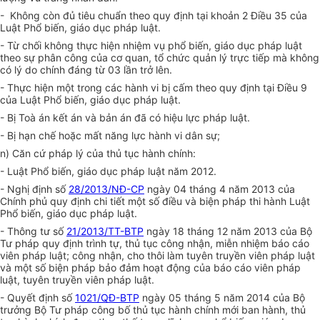
- Không còn đủ tiêu chuẩn theo quy định tại khoản 2 Điều 35 của
Luật Phổ biến, giáo dục pháp luật.
- Từ chối không thực hiện nhiệm vụ phổ biến, giáo dục pháp luật
theo sự phân công của cơ quan, tổ chức quản lý trực tiếp mà không
có lý do chính đáng từ 03 lần trở lên.
- Thực hiện một trong các hành vi bị cấm theo quy định tại Điều 9
của Luật Phổ biến, giáo dục pháp luật.
- Bị Toà án kết án và bản án đã có hiệu lực pháp luật.
- Bị hạn chế hoặc mất năng lực hành vi dân sự;
n) Căn cứ pháp lý của thủ tục hành chính:
- Luật Phổ biến, giáo dục pháp luật năm 2012.
- Nghị định số
28/2013/NĐ-CP
ngày 04 tháng 4 năm 2013 của
Chính phủ quy định chi tiết một số điều và biện pháp thi hành Luật
Phổ biến, giáo dục pháp luật.
- Thông tư số
21/2013/TT-BTP
ngày 18 tháng 12 năm 2013 của Bộ
Tư pháp quy định trình tự, thủ tục công nhận, miễn nhiệm báo cáo
viên pháp luật; công nhận, cho thôi làm tuyên truyền viên pháp luật
và một số biện pháp bảo đảm hoạt động của báo cáo viên pháp
luật, tuyên truyền viên pháp luật.
- Quyết định số
1021/QĐ-BTP
ngày 05 tháng 5 năm 2014 của Bộ
trưởng Bộ Tư pháp công bố thủ tục hành chính mới ban hành, thủ