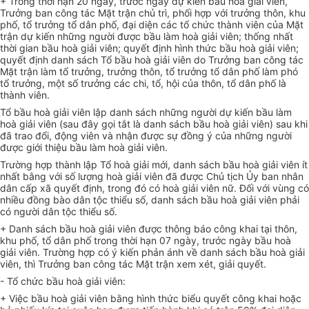
+ Trong thời hạn 20 ngày, trước ngày dự kiến bầu hoà giải viên,
Trưởng ban công tác Mặt trận chủ trì, phối hợp với trưởng thôn, khu
phố, tổ trưởng tổ dân phố, đại diện các tổ chức thành viên của Mặt
trận dự kiến những người được bầu làm hoà giải viên; thống nhất
thời gian bầu hoà giải viên; quyết định hình thức bầu hoà giải viên;
quyết định danh sách Tổ bầu hoà giải viên do Trưởng ban công tác
Mặt trận làm tổ trưởng, trưởng thôn, tổ trưởng tổ dân phố làm phó
tổ trưởng, một số trưởng các chi, tổ, hội của thôn, tổ dân phố là
thành viên.
Tổ bầu hoà giải viên lập danh sách những người dự kiến bầu làm
hoà giải viên (sau đây gọi tắt là danh sách bầu hoà giải viên) sau khi
đã trao đổi, động viên và nhận được sự đồng ý của những người
được giới thiệu bầu làm hoà giải viên.
Trường hợp thành lập Tổ hoà giải mới, danh sách bầu hoà giải viên ít
nhất bằng với số lượng hoà giải viên đã được Chủ tịch Ủy ban nhân
dân cấp xã quyết định, trong đó có hoà giải viên nữ. Đối với vùng có
nhiều đồng bào dân tộc thiểu số, danh sách bầu hoà giải viên phải
có người dân tộc thiểu số.
+ Danh sách bầu hoà giải viên được thông báo công khai tại thôn,
khu phố, tổ dân phố trong thời hạn 07 ngày, trước ngày bầu hoà
giải viên. Trường hợp có ý kiến phản ánh về danh sách bầu hoà giải
viên, thì Trưởng ban công tác Mặt trận xem xét, giải quyết.
- Tổ chức bầu hoà giải viên:
+ Việc bầu hoà giải viên bằng hình thức biểu quyết công khai hoặc