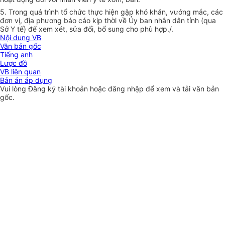
5. Trong quá trình tổ chức thực hiện gặp khó kh
ă
n, vướng mắc, các
đơn vị, địa phương báo cáo kịp thời về Ủy ban nhân
dân
tỉnh (qua
Sở Y tế) để xem xét,
sửa đổi, bổ sung cho phù hợp./.
Nội dung VB
Văn bản gốc
Tiếng anh
Lược đồ
VB liên quan
Bản án áp dụng
Vui lòng
Đăng ký
tài khoản hoặc
đăng nhập
để xem và tải văn bản
gốc.