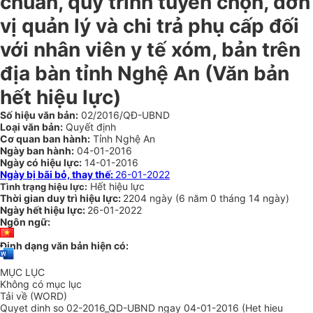
chuẩn, quy trình tuyển chọn, đơn
vị quản lý và chi trả phụ cấp đối
với nhân viên y tế xóm, bản trên
địa bàn tỉnh Nghệ An
(Văn bản
hết hiệu lực)
Số hiệu văn bản:
02/2016/QĐ-UBND
Loại văn bản:
Quyết định
Cơ quan ban hành:
Tỉnh Nghệ An
Ngày ban hành:
04-01-2016
Ngày có hiệu lực:
14-01-2016
Ngày bị bãi bỏ, thay thế:
26-01-2022
Hết hiệu lực
Tình trạng hiệu lực:
Thời gian duy trì hiệu lực:
2204 ngày
(
6 năm
0 tháng
14 ngày
)
Ngày hết hiệu lực:
26-01-2022
Ngôn ngữ:
Định dạng văn bản hiện có:
MỤC LỤC
Không có mục lục
Tải về (WORD)
Quyet dinh so 02-2016_QD-UBND ngay 04-01-2016 (Het hieu