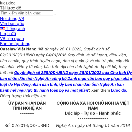
luc).doc
Tải lược đồ
Nội dung VB
Văn bản gốc
Tiếng anh
Lược đồ
VB liên quan
Bản án áp dụng
Caselaw Việt Nam:
“Kể từ ngày 26-01-2022, Quyết định số
02/2016/QĐ-UBND ngày 04/01/2016 Quy định về số lượng, điều kiện,
tiêu chuẩn, quy trình tuyển chọn, đơn vị quản lý và chi trả phụ cấp đối
với nhân viên y tế xóm, bản trên địa bàn tỉnh Nghệ An bị bãi bỏ, thay
thế bởi
Quyết định số 258/QĐ-UBND ngày 26/01/2022 của Chủ tịch Ủy
ban nhân dân tỉnh Nghệ An công bố Danh mục văn bản quy phạm pháp
luật do Hội đồng nhân dân tỉnh, Ủy ban nhân dân tỉnh Nghệ An ban
hành hết hiệu lực thi hành toàn bộ và một phần
”.
Xem thêm
Lược đồ.
Dòng trạng thái hiệu lực.
ỦY BAN NHÂN
DÂN
CỘNG HÒA XÃ HỘI CHỦ NGHĨA VIỆT
TỈNH
NGHỆ AN
NAM
-------
Độc lập - Tự do - Hạnh phúc
---------------
Số:
02
/201
6
/QĐ-UBND
Nghệ An
, ngày
04
tháng
01
năm
2016