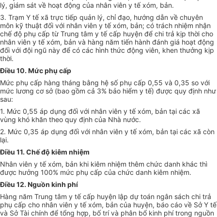
lý, giám sát về hoạt động của nhân viên y tế xóm, bản.
3. Trạm Y tế xã trực tiếp quản lý, chỉ đạo, hướng dẫn về chuyên
môn kỹ thuật đối với nhân viên y tế xóm, bản; có trách nhiệm nhận
chế độ phụ cấp từ Trung tâm y tế cấp huyện để chi trả kịp thời cho
nhân viên y tế xóm, bản và hàng năm ti
ế
n hành đánh giá hoạt động
đối với đội ngũ này để có các hình thức động viên, khen thưởng kịp
thời.
Điều 10. Mức phụ cấp
Mức phụ cấp hàng tháng bằng hệ s
ố
phụ cấp 0,55 và 0,35 so với
mức lương cơ sở (bao gồm cả 3% bảo hiểm y tế) được quy định như
sau:
1. Mức 0,55 áp dụng đối với nhân viên y tế xóm, bản tại các xã
vùng khó khăn theo quy định của Nhà nước.
2. Mức 0,35 áp dụng đối với nhân viên y tế xóm, bản tại các xã còn
lại.
Điều 11. Chế độ kiêm nhiệm
Nhân viên y tế xóm, bản khi kiêm nhiệm thêm chức danh khác thì
được hưởng 100% mức phụ cấp của chức danh kiêm nhiệm.
Điều 12. Nguồn k
i
nh phí
Hàng năm Trung tâm y tế cấp huyện lập dự toán ngân sách chi trả
phụ cấp cho nhân viên y tế xóm, bản của huyện, báo cáo về Sở Y tế
và Sở Tài chính đ
ể
tổng hợp, bố trí và phân bổ kinh phí trong nguồn