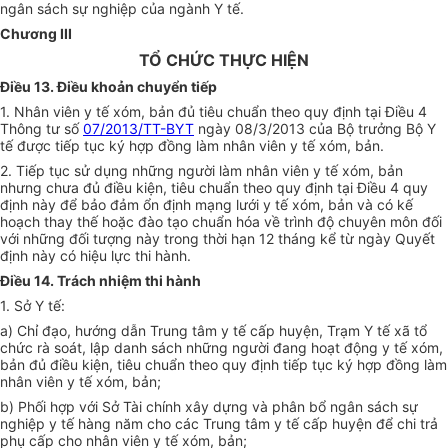
ngân sách sự nghiệp của ngành Y tế.
Chương III
TỔ CHỨC THỰC HIỆN
Điều 13. Điều khoản chuyển tiếp
1. Nhân viên y tế xóm, bản đủ tiêu chuẩn theo quy định tại Điều 4
Thông tư số
07/2013/TT-BYT
ngà
y
08/3/2013 của Bộ trưởng Bộ Y
tế được tiếp tục ký hợp đồng làm nhân viên y tế xóm, bản.
2. Tiếp tục sử dụng nh
ữ
ng người làm nhân viên y tế xóm, bản
nhưng chưa đủ điều kiện, tiêu ch
u
ẩn theo quy định tại Điều 4 quy
định này đ
ể
bảo đảm
ổ
n định mạng lưới y tế xóm, bản và có kế
hoạch thay th
ế
hoặc đào tạo chuẩn hóa v
ề
trình độ chuyên môn đối
với những đ
ố
i tượng này trong thời hạn 12 tháng k
ể
từ ngày Quyết
định này có hiệu lực thi hành.
Điều 14. Trách nhiệm thi hành
1
. S
ở
Y tế:
a) Chỉ đạo, hướng dẫn Trung tâm y tế cấp hu
y
ện, Trạm Y tế x
ã
tổ
chức rà soát, lập danh sách những người đang hoạt động y tế xóm,
bản đủ điều kiện, tiêu chuẩn theo quy định tiếp tục ký hợp đồng làm
nhân viên y tế xóm, bản;
b) Phối hợp với Sở Tài chính xây dựng và phân bổ ngân sách sự
nghiệp y tế hàng năm cho các Trung tâm y tế cấp huyện đ
ể
chi trả
phụ cấp cho nhân viên y tế xóm, bản;