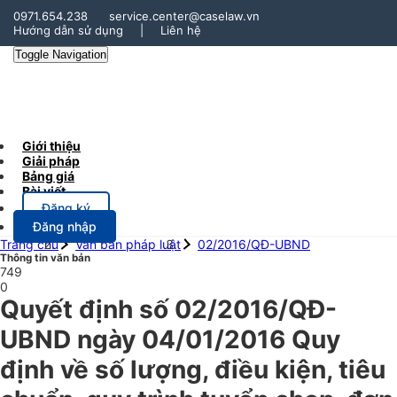
0971.654.238
service.center@caselaw.vn
Hướng dẫn sử dụng
|
Liên hệ
Toggle Navigation
Giới thiệu
Giải pháp
Bảng giá
Bài viết
Đăng ký
Đăng nhập
Trang chủ
Văn bản pháp luật
02/2016/QĐ-UBND
Thông tin văn bản
749
0
Quyết định số 02/2016/QĐ-
UBND ngày 04/01/2016 Quy
định về số lượng, điều kiện, tiêu