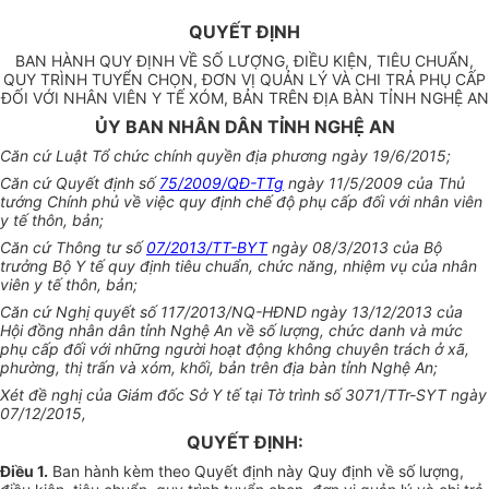
QUYẾT ĐỊNH
BAN HÀNH QUY ĐỊNH VỀ SỐ LƯỢNG, ĐIỀU KIỆN, TIÊU CHUẨN,
QUY TRÌNH TUYỂN CHỌN, ĐƠN VỊ QUẢN LÝ VÀ CHI TRẢ PHỤ CẤP
ĐỐI VỚI NHÂN VIÊN Y TẾ XÓM, BẢN TRÊN ĐỊA BÀN TỈNH NGHỆ AN
ỦY BAN NHÂN DÂN TỈNH NGHỆ AN
Căn cứ Luật Tổ chức chính quyền địa phương ngày 19/6/2015;
Căn cứ Quyết định số
75/2009/QĐ-TTg
ngày 11/5/2009 của Thủ
tướng Chính phủ về việc quy định chế độ phụ cấp đối với nhân viên
y tế thôn, bản;
Căn cứ Thông tư số
07/2013/TT-BYT
ngày 08/3/2013 của Bộ
trưởng Bộ Y tế quy định tiêu chuẩn, chức năng, nhiệm vụ của nhân
viên y tế thôn, bản;
Căn cứ Nghị quyết số 117/2013/NQ-HĐND ngày 13/12/2013 của
Hội đồng nhân dân tỉnh Nghệ An về số lượng, chức danh và mức
phụ cấp đối với những người hoạt động không chuyên trách ở xã,
phường, thị trấn và xóm, khối, bản trên địa bàn tỉnh Nghệ An;
Xét đề nghị của Giám đốc Sở Y tế tại Tờ trình số 3071/TTr-SYT ngày
07/12/2015,
QUYẾT ĐỊNH:
Điều 1.
Ban hành kèm theo Quyết định này Quy định về số lượng,