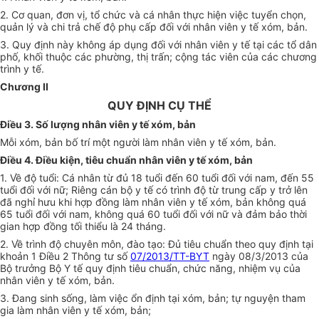
2. Cơ quan, đơn vị, tổ chức và cá nhân thực hiện việc tuyển chọn,
quản lý và chi trả chế độ phụ cấp đối với nhân viên y tế xóm, bản.
3. Quy định này không áp dụng đối với nhân viên y tế tại các tổ dân
phố, khối thuộc các phường, thị trấn; cộng tác viên của các chương
trình y tế.
Chương II
QUY ĐỊNH CỤ THỂ
Điều 3. Số lượng nhân viên y tế xóm, bản
Mỗi xóm, bản b
ố
trí một người làm nhân viên y tế xóm, bản.
Điều 4. Điều kiện, tiêu chuẩn nhân viên y tế xóm, bản
1.
V
ề độ tuổi: Cá nhân từ đủ 18 tuổi đến 60 tuổi đối với nam, đến 55
tuổi đối với nữ; Riêng cán bộ y tế có trình độ từ trung cấp y trở lên
đã nghỉ hưu khi hợp đồng làm nhân viên y tế xóm, bản không quá
65 tuổi đối với nam, không quá 60 tuổi đối với nữ và đảm bảo thời
gian hợp đồng tối thiểu là 24 tháng.
2.
V
ề trình độ chuyên môn, đào tạo: Đủ tiêu chuẩn theo quy định tại
khoản 1 Điều 2 Thông tư số
07/2013/TT-BYT
ngày 08/3/2013 của
Bộ trưởng Bộ Y tế quy định tiêu chuẩn, chức năng, nhiệm vụ của
nhân viên y tế xóm, bản.
3. Đan
g
sinh sống, làm việc ổn định tại xóm, bản; tự nguyện tham
gia làm nhân viên y tế xóm, bản;