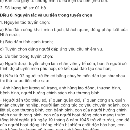
e) B
ả
n sao giấy tờ chứng minh điều kiện ưu tiên (nếu có).
2. Số lượng hồ sơ: 01 bộ.
Điều 6. Nguyên tắc và ưu tiên trong tuyển chọn
1. Nguyên tắc tuyển chọn:
a) B
ả
o đảm công khai, minh bạch, khách quan, đúng pháp luật của
Nhà nước;
b) Bảo đảm tính cạnh tranh;
c) Tuyển chọn đúng người đáp ứng yêu cầu nhiệm vụ.
2. Ưu tiên trong tuyển chọn:
a) Người được tuyển chọn làm nhân viên y tế xóm, bản là người có
trình độ chuyên môn phù hợp, có kết quả đào tạo cao h
ơn
;
b) Nếu từ 02 người trở lên có bằng chuyên môn đào tạo như nhau
thì thứ tự ưu tiên như sau:
- Anh hùng lực lượng vũ trang, anh hùng lao động, thương binh,
bệnh binh, người hư
ở
ng chính sách như thương binh.
- Người dân tộc thiểu số, sĩ quan quân đội, sĩ quan công an, quân
nhân chuyên nghiệp, người làm công tác cơ yêu chuyển ngành, con
liệt sĩ, con thương binh, con bệnh binh, con của người hưởng ch
í
nh
sách như thương binh, con của người hoạt động cách mạng trước
tổng khởi nghĩa (từ ngày 19 tháng 8 năm 1945 tr
ở
v
ề
trước), con đẻ
của người hoạt động kháng chiến bị nhiễm chất độc hóa học, con
anh hùng lực lượng vũ trang, con anh hùng lao động.