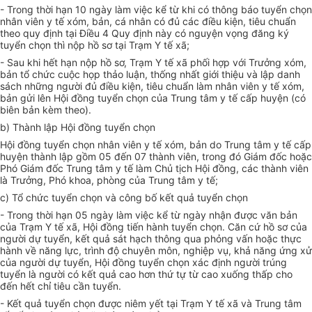
- Trong thời hạn 10 ngày làm việc kể từ khi có thông báo tuyển chọn
nhân viên y tế xóm, bản, cá nhân có đủ các điều kiện, tiêu chuẩn
theo quy định tại Điều 4 Quy định này có nguyện vọng đăng ký
tuyển chọn thì nộp hồ sơ tại Trạm Y tế xã;
- Sau khi hết hạn nộp hồ sơ, Trạm Y tế xã phối hợp với Trưởng xóm,
bản tổ chức cuộc họp thảo luận, thống nhất giới thiệu và lập danh
sách nhữn
g
người đủ điều kiện, tiêu chuẩn làm nhân viên y tế xóm,
bản gửi lên Hội đồng tuy
ể
n chọn của Trung tâm y tế cấp huyện (có
biên bản kèm theo).
b) Thành lập Hội đồng tuyển chọn
Hội đồng tuyển chọn nhân viên y tế xóm, bản do Trung tâm y tế cấp
huyện thành lập
gồ
m 05 đ
ế
n 07 thành viên, trong đó Giám đốc hoặc
Phó Giám đốc Trung tâm y tế làm Ch
ủ
tịch Hội đồng, các thành viên
là Trưởng, Phó khoa, phòng của Trung tâm y tế;
c) Tổ chức tuyển chọn và công bố kết quả tuyển chọn
- Trong thời hạn 05 ngày làm việc kể từ ngày nhận được văn bản
của Trạm Y tế xã, Hội đ
ồ
ng ti
ế
n hành tuyển chọn. Căn cứ hồ sơ của
người dự tuyển, kết quả sát hạch thông qua phỏng vấn hoặc thực
hành về năng lực, trình độ
c
huyên môn, nghiệp vụ, khả năng ứng xử
của người dự tuyển, Hội đồng tuyển chọn xác định người trúng
tuyển là người có kết quả cao hơn thứ tự từ cao xuống thấp cho
đến hết chỉ tiêu cần tuyển.
- Kết quả tuyển chọn được niêm yết tại Trạm Y tế xã và Trung tâm