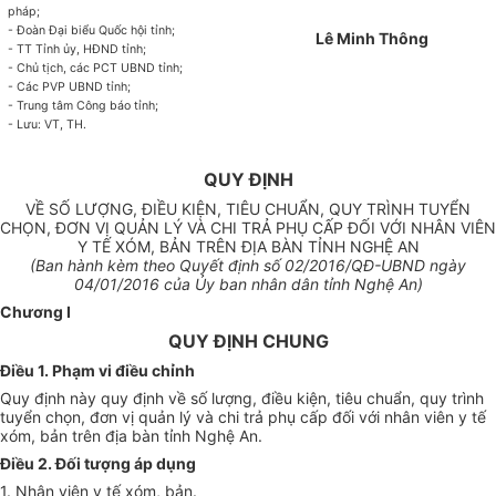
pháp;
- Đoàn Đại biểu Quốc hội t
ỉ
nh;
Lê Minh Thông
- TT T
ỉ
nh ủy, HĐND t
ỉ
nh;
- Chủ tịch, các PCT UBND tỉnh;
- Các PVP UBND tỉnh;
- Trung tâm Công báo t
ỉ
nh;
- Lưu: VT, TH.
QUY ĐỊNH
VỀ SỐ LƯỢNG, ĐIỀU KIỆN, TIÊU CHUẨN, QUY TRÌNH TUYỂN
CHỌN, ĐƠN VỊ QUẢN LÝ VÀ CHI TRẢ PHỤ CẤP ĐỐI VỚI NHÂN VIÊN
Y TẾ XÓM, BẢN TRÊN ĐỊA BÀN TỈNH NGHỆ AN
(Ban hành kèm theo Quyết định số
02
/2016/QĐ-UBND ngày
04
/01/2016 của
Ủy
ban nhân dân t
ỉ
nh Nghệ An)
Chương I
QUY ĐỊNH CHUNG
Điều 1. Ph
ạ
m vi điều chỉnh
Quy định này quy định về số lượng, điều kiện, tiêu chuẩn, quy trình
tuyển chọn, đơn vị quản lý và chi trả phụ cấp đối với nhân viên y tế
xóm, bản trên địa bàn tỉnh Nghệ An.
Điều 2. Đối tượng áp dụng
1. Nhân viên y tế xóm, bản.