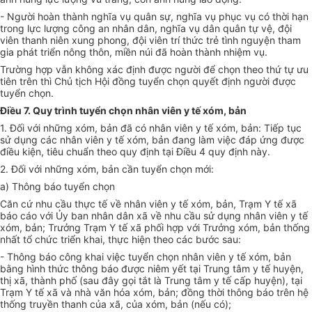
- Người hoàn thành nghĩa vụ quân sự, nghĩa vụ phục vụ có thời hạn
trong lực lượng công an nhân dân, nghĩa vụ dân quân tự vệ, đội
viên thanh niên xung phong, đội viên trí thức trẻ tình nguyện tham
gia phát tri
ể
n nông thôn, miền núi đã hoàn thành nhiệm vụ.
Trường hợp vẫn không xác định được người đ
ể
chọn theo thứ tự ưu
tiên trên thì Chủ tịch Hội đồng tuyển chọn quyết định người được
tuyển chọn.
Điều 7. Quy trình tuyển chọn nhân viên y tế xóm, bản
1. Đối với những xóm, bản đã có nhân viên y tế xóm, bản: Tiếp tục
sử dụng các nhân viên y tế xóm, bản đang làm việc đáp ứng được
điều kiện, tiêu chuẩn theo quy định tại Điều 4 quy định này.
2. Đối với những xóm, bản cần tuyển chọn mới:
a) Thông báo tuyển chọn
Căn cứ nhu cầu thực tế về nhân viên y tế xóm, bản, Trạm Y tế xã
báo cáo với Ủy ban nhân dân xã về nhu cầu sử dụng nhân viên y tế
xóm, bản; Trư
ở
ng Trạm Y tế xã ph
ố
i hợp với Trư
ở
ng xóm, bản thống
nhất tổ chức triển khai, thực hiện theo các bước sau:
- Thông báo công khai việc tuyển chọn nhân viên y tế xóm, bản
b
ằ
ng hình thức thông báo được niêm yết tại Trung tâm y tế huyện,
thị xã, thành phố (sau đây gọi t
ắ
t là Trung tâm y tế cấp huyện), tại
Trạm Y tế xã và nhà văn hóa xóm, bản; đ
ồ
ng thời thông báo trên hệ
thống truyền thanh của xã, của xóm, b
ả
n (nếu có);