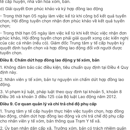
tế cấp huyện, nhà văn hóa xóm, bản.
d) Giải quyết Đơn phúc khảo và ký hợp đồng lao động
- Trong thời hạn 05 ngày làm việc kể từ khi công bố kết quả tuyển
chọn, Hội đồng tuyển chọn nhận đơn phúc khảo về kết quả tuyển
chọn;
- Trong thời hạn 05 ngày làm việc kể từ khi kết thúc việc nhận đ
ơn
phúc khảo, Hội đồng tuyển chọn phải giải quyết xong các kiến nghị
của các cá nhân (nếu có). Giám đốc Trung tâm y tế cấp huyện ký
quyết định tuyển chọn và hợp đồng lao động đối với người được
tuyển chọn.
Điều 8. Chấm dứt hợp đồng lao động y tế xóm, bản
1. Không đảm bảo các điều kiện, tiêu chuẩn quy định tại Điều 4 Quy
định này.
2. Nhân viên y tế xóm, bản tự nguyện xin chấm dứt hợp đồng lao
động.
3. Vi phạm kỷ luật, pháp luật theo quy định tại khoản 5, khoản 8
Điều 36 và khoản 3 điều 125 của Bộ luật Lao động năm 2012.
Điều 9. Cơ quan quản lý và chi trả chế độ phụ cấp
1. Trung tâm y tế cấp huyện thực hiện việc tuyển chọn, hợp đồng
lao động, chấm dứt hợp đồng lao động và chi trả chế độ phụ cấp
cho nhân viên y tế xóm, bản thông qua Trạm Y tế xã.
2. Ủy ban nhân dân cấp xã, Trưởng xóm, bản có trách nhiệm quản