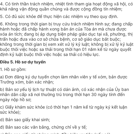
4. Có tinh thần trách nhiệm, nhiệt tình tham gia hoạt động xã hội, có
khả năng vận động quần chúng và được cộng đồng tín nhiệm;
5. Có đủ sức kh
ỏe
để thực hiện các nhiệm vụ theo quy định.
6. Không trong thời gian bị truy cứu trách nhiệm hình sự; đang chấp
hành hoặc đã ch
ấ
p hành xong bản án của Tòa án mà chưa được
xóa án tích; đang bị áp dụng biện pháp giáo dục tại xã, phường, thị
tr
ấ
n hoặc đưa vào cơ sở chữa bệnh, cơ sở giáo dục bắt buộc;
không trong thời gian bị xem xét xử lý kỷ luật; không bị xử lý kỷ luật
buộc thôi việc hoặc sa thải trong thời hạn 01 năm kể từ ngày quyết
định kỷ luật buộc thôi việc hoặc sa thải có hiệu lực.
Điều 5. Hồ sơ dự tuyển
1. Hồ sơ gồm:
a) Đơn đăng ký dự tuyển chọn làm nhân viên y tế xóm, bản được
Trưởng xóm, bản xác nhận;
b) Bản sơ yếu lý lịch tự thuật có dán ảnh, có xác nhận của Ủy ban
nhân dân c
ấ
p xã nơi thường trú trong thời hạn 30 ngày tính đến
ngày nộp hồ sơ;
c) Giấy khám sức khỏe (có thời hạn 1 năm kể từ ngày ký kết luận
sức khỏe);
d) Bản sao giấy khai sinh;
đ) Bản sao các văn bằng, chứng chỉ về y tế;