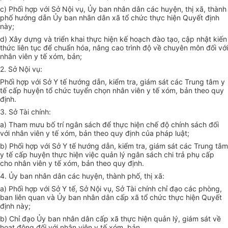
c) Phối hợp với Sở Nội vụ, Ủy ban nhân dân các huyện, thị xã, thành
phố hướng dẫn Ủy ban nhân dân xã tổ chức thực hiện Quyết định
này;
d) Xây dựng và triển khai thực hiện kế hoạch đào tạo, cập nhật kiến
thức liên tục để chuẩn hóa, nâng cao trình độ về chuyên môn đối với
nhân viên y tế xóm, bản;
2. Sở Nội vụ:
Phối hợp với Sở Y tế hướng dẫn, kiểm tra, giám sát các Trung tâm y
tế cấp huyện tổ chức tuyển chọn nhân viên y tế xóm, bản theo quy
định.
3. Sở Tài chính:
a) Tham mưu bố trí ngân sách để thực hiện chế độ chính sách đối
với nhân viên y tế xóm, bản theo quy định của pháp luật;
b) Phối hợp với Sở Y tế hướng dẫn, kiểm tra, giám sát các Trung tâm
y tế cấp huyện thực hiện việc quản lý ngân sách chi trả phụ cấp
cho nhân viên y tế xóm, bản theo quy định.
4. Ủy ban nhân dân các huyện, thành phố, thị xã:
a) Phối hợp với Sở Y tế, Sở Nội vụ, Sở Tài chính chỉ đạo các phòng,
ban liên quan và Ủy ban nhân dân cấp xã tổ chức thực hiện Quyết
định này;
b) Ch
ỉ
đạo Ủy ban nhân dân cấp xã thực hiện quản lý, giám sát về
hoạt động đối với nhân viên y tế xóm, bản.