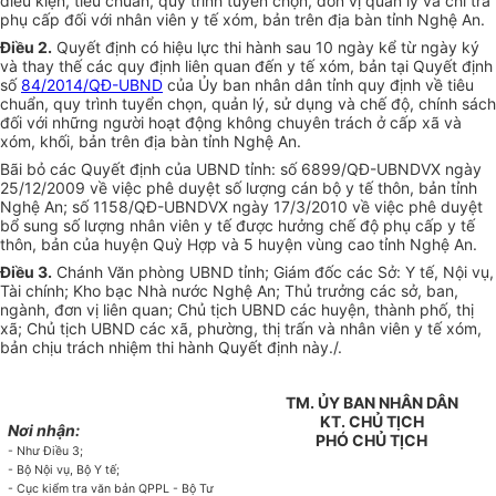
điều kiện, tiêu chuẩn, quy trình tuyển chọn, đơn vị quản lý và chi trả
phụ cấp đối với nhân viên y tế xóm, bản trên địa bàn tỉnh Nghệ An.
Điều 2.
Quyết định có hiệu lực thi hành sau 10 ngày kể từ ngày ký
và thay thế các quy định liên quan đến y tế xóm, bản tại Quyết định
số
84/2014/QĐ-UBND
của Ủy ban nhân dân t
ỉ
nh quy định về tiêu
chuẩn, quy trình tuyển chọn, quản lý, sử dụng và chế độ, chính sách
đối với những người hoạt động không chuyên trách ở cấp xã và
xóm, khối, bản trên địa bàn tỉnh Nghệ An.
Bãi bỏ các Quyết định của UBND tỉnh: số 6899/QĐ-UBNDVX ngày
25/12/2009 về việc phê duyệt số lượng cán bộ y tế thôn, bản tỉnh
Nghệ An; số 1158/QĐ-UBNDVX ngày 17/3/2010 về việc phê duyệt
bổ sung số lượng nhân viên y tế được hưởng chế độ phụ cấp y tế
thôn, b
ả
n của huyện Quỳ Hợp và 5 huyện vùng cao tỉnh Nghệ An.
Điều 3.
Chánh Văn phòng UBND tỉnh; Giám đốc các Sở: Y tế, Nội vụ,
Tài chính; Kho bạc Nhà nước Nghệ An; Th
ủ
trưởng các sở, ban,
ngành, đ
ơn
vị liên quan; Ch
ủ
tịch UBND các huyện, thành phố, thị
xã; Chủ tịch UBND các x
ã
, phường, thị trấn và nhân viên y tế xóm,
bản chịu trách nhiệm thi hành Quyết định này./
.
TM.
ỦY
BAN NH
Â
N DÂN
KT.
CHỦ TỊCH
Nơi nhận:
PHÓ
CHỦ TỊCH
- Như Điều 3;
- Bộ Nội vụ, Bộ Y tế;
- Cục kiểm tra văn bản QPPL - B
ộ
Tư