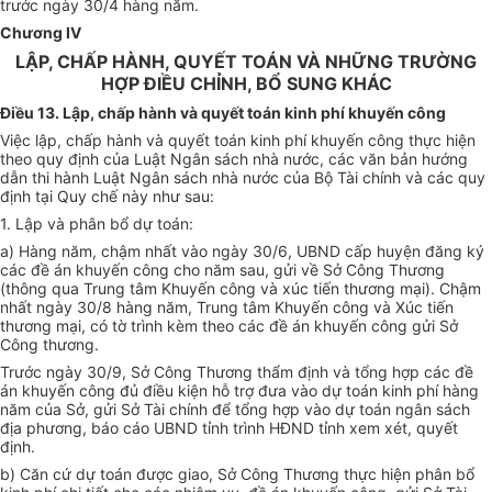
trước ngày 30/4 hàng năm.
Chương IV
LẬP, CHẤP HÀNH, QUYẾT TOÁN VÀ NHỮNG TRƯỜNG
HỢP ĐIỀU CHỈNH, BỔ SUNG KHÁC
Điều 13. Lập, chấp hành và quyết toán kinh phí khuyến công
Việc lập, chấp hành và quyết toán kinh phí khuyến công thực hiện
theo quy định của Luật Ngân sách nhà nước, các văn bản hướng
dẫn thi hành Luật Ngân sách nhà nước của Bộ Tài chính và các quy
định tại Quy chế này như sau:
1. Lập và phân bổ dự toán:
a) Hàng năm, chậm nhất vào ngày 30/6,
UBND
cấp huyện đăng ký
các đề án khuyến công cho năm sau, gửi về Sở Công Thương
(thông qua Trung tâm Khuyến công và xúc tiến thương mại). Chậm
nhất ngày 30/8 hàng năm, Trung tâm Khuyến công và Xúc tiến
thương mại, có tờ trình kèm theo các đề án khuyến công gửi S
ở
Công thương.
Trước ngày 30/9, Sở Công Thương thẩm định và tổng hợp các đề
án khuyến công đủ điều kiện hỗ trợ đưa vào dự toán kinh phí hàng
năm của Sở, gửi Sở Tài chính để tổng hợp vào dự toán ngân sách
địa phương, báo cáo UBND tỉnh trình HĐND tỉnh xem xét, quyết
định.
b) Căn cứ dự toán được giao, Sở Công Thương thực hiện phân bổ