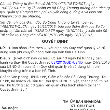
Căn cứ Thông tư liên tịch số 26/2014/TTLT/BTC-BCT ngày
18/02/2014 của Bộ Tài chính và Bộ Công Thương hướng dẫn trình tự
lập, quản lý sử dụng kinh phí khuyến công quốc gia và kinh phí
khuyến công địa phương;
Xét đề nghị của Giám đ
ố
c Sở Công Thương tại Văn bản số
1485/SCT-QLCN ngày 14/12/2015; báo cáo thẩm định của Sở Tư
pháp tại Văn bản số
1
032/BC-STP ngày 13/10/2014; ý kiến của Sở
Tài chính tại Công văn số 4103/STC-NS ngày 28/12/2015,
QUYẾT ĐỊNH:
Điều 1.
Ban hành kèm theo Quyết định này Quy chế quản lý và sử
dụng kinh phí khuyến công trên địa bàn tỉnh Hà Tĩnh.
Điều 2.
Quyết định này có hiệu lực sau 10 ngày kể từ ngày ban
hành và thay thế Quyết định số
08/2010/QĐ-UBND
ngày
24/3/2010
của UBND tỉnh ban hành Quy chế quản lý và sử dụng kinh phí
khuyến công trên địa bàn Hà Tĩnh.
Chánh Văn phòng UBND tỉnh, Giám đốc các Sở: Công Thương, Tài
Chính, Kế hoạch và Đầu tư, Chủ tịch
UBND
huyện, thành phố, thị xã
và Thủ trưởng các cơ quan liên quan chịu trách nhiệm thi hành
Quyết định này./.
TM. ỦY BAN NHÂN DÂN
KT. CHỦ TỊCH
Nơi nhận:
PHÓ CHỦ TỊCH