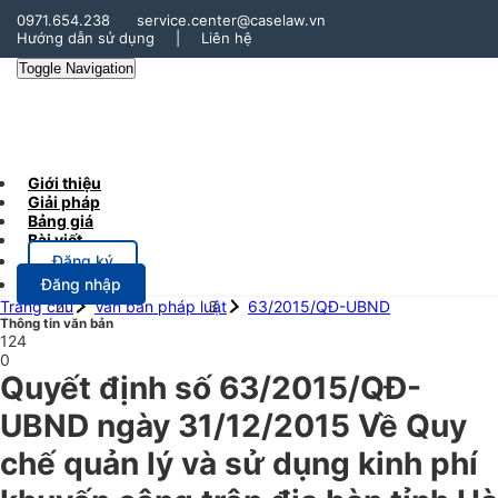
0971.654.238
service.center@caselaw.vn
Hướng dẫn sử dụng
|
Liên hệ
Toggle Navigation
Giới thiệu
Giải pháp
Bảng giá
Bài viết
Đăng ký
Đăng nhập
Trang chủ
Văn bản pháp luật
63/2015/QĐ-UBND
Thông tin văn bản
124
0
Quyết định số 63/2015/QĐ-
UBND ngày 31/12/2015 Về Quy
chế quản lý và sử dụng kinh phí