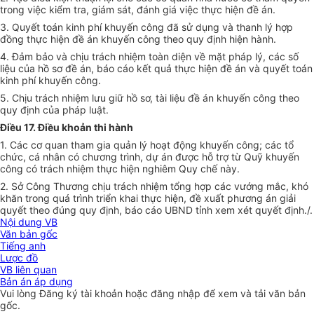
trong việc kiểm tra, giám sát, đánh giá việc thực hiện đ
ề
án.
3. Quyết toán kinh phí khuyến công đã sử dụng và thanh lý hợp
đồng thực hiện đề án khuyến công theo quy định hiện hành.
4. Đảm bảo và chịu trách nhiệm toàn diện về mặt pháp lý, các số
liệu của hồ sơ đề án, báo cáo kết quả thực hiện đề án và quyết toán
kinh phí khuyến công.
5. Chịu trách nhiệm lưu giữ hồ sơ, tài liệu đề án khuyến công theo
quy định của pháp luật.
Điều 17. Điều khoản thi hành
1. Các cơ quan tham gia quản lý hoạt động khuyến công; các tổ
chức, cá nhân có chương trình, dự án được hỗ trợ từ Quỹ khuyến
công có trách nhiệm thực hiện nghiêm Quy chế này.
2. Sở Công Thương chịu trách nhiệm
tổng hợp
các vướng mắc, khó
khăn trong quá trình triển khai thực hiện, đề xuất phương án giải
quyết theo đúng quy định, báo cáo UBND tỉnh xem xét quyết định./.
Nội dung VB
Văn bản gốc
Tiếng anh
Lược đồ
VB liên quan
Bản án áp dụng
Vui lòng
Đăng ký
tài khoản hoặc
đăng nhập
để xem và tải văn bản
gốc.