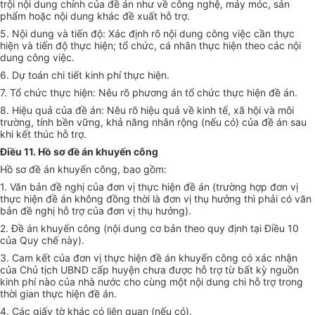
trội nội dung chính của đề án như về công nghệ, m
á
y móc, sản
phẩm hoặc nội dung khác đề xuất hỗ trợ.
5. Nội dung và tiến độ: Xác định rõ nội dung công việc cần thực
hiện và tiến độ thực hiện; tổ chức, cá nhân thực hiện theo các nội
dung công việc.
6. Dự toán chi tiết kinh phí thực hiện.
7. Tổ chức thực hiện: Nêu rõ phương án tổ chức thực hiện đề án.
8. Hiệu quả của đề án: Nêu rõ hiệu quả về kinh tế, xã hội và môi
trường, tính bền vững, khả năng nhân rộng (nếu có) của đề án sau
khi kết thúc hỗ trợ.
Điều 11. Hồ sơ đề án khuyến công
Hồ sơ đề án khuyến công, bao gồm:
1. Văn bản đề nghị của đơn vị thực hiện đề án (trường hợp đơn vị
thực hiện đề án không đồng thời là
đơn vị
thụ hưởng thì phải có
văn
bản đề nghị hỗ trợ của đơn vị thụ hưởng).
2. Đề án khuyến công (nội dung cơ bản theo quy định tại Điều 10
của Quy chế này).
3. Cam kết của đơn vị thực hiện đề án khuyến công có xác nhận
của Chủ tịch UBND cấp huyện chưa được hỗ trợ từ bất kỳ nguồn
kinh phí nào của nhà nước cho cùng một nội dung chi hỗ trợ trong
thời gian thực hiện đề án.
4. Các giấy tờ khác có liên quan (nếu có).