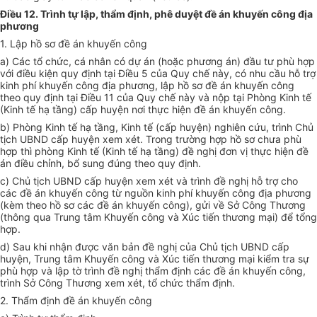
Điều 12. Trình tự lập, thẩm định, phê duyệt đề án khuyến công địa
phương
1. Lập hồ sơ đề án khuyến công
a) Các tổ chức, cá nhân có dự án (hoặc phương án) đầu tư phù hợp
với điều kiện quy định tại Điều 5 của Quy chế này, có nhu cầu hỗ trợ
kinh phí khuy
ế
n côn
g
địa phương, lập h
ồ
sơ đ
ề
án khuy
ế
n công
theo qu
y
định tại Đi
ề
u 11 của Quy ch
ế
này và nộp tại Phòng
Kinh tế
(
Kinh tế
hạ t
ầ
ng)
cấp
huyện nơi thực hiện đề án khuyến công.
b) Phòng Kinh tế hạ tầng, Kinh tế (cấp huyện) nghiên cứu, trình Chủ
tịch UBND cấp huyện xem xét. Trong trường hợp hồ sơ chưa phù
hợp thì phòng Kinh tế (Kinh tế hạ tầng) đề nghị đơn vị thực hiện đề
án điều chỉnh, bổ sung đúng theo quy định.
c) Chủ tịch UBND cấp huyện xem xét và trình đề nghị hỗ trợ cho
các đề án khuyến công t
ừ
nguồn kinh phí khuyến công địa phương
(kèm theo hồ sơ các đề án khuyến công), gửi về Sở Công Thương
(thông qua Trung tâm Khuyến công và Xúc tiến thương mại) đ
ể
tổng
hợp.
d) Sau khi nhận được
văn
bản đề nghị của Chủ tịch
UBND
cấp
huyện, Trung tâm Khuyến công và Xúc tiến thương mại kiểm tra sự
phù hợp
và lập tờ trình đề nghị thẩm định các đề án khuyến công,
trình Sở Công Thương xem xét, tổ chức thẩm định.
2. Thẩm định đề án khuyến công