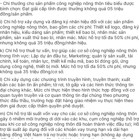
- Chi thưởng cho sản phẩm công nghiệp nông thôn tiêu biểu được
bình chọn: Đạt giải cấp tỉnh được thưởng không quá 05 triệu
đồng/sản phẩm.
i) Chi hỗ trợ xây dựng và đăng ký nhãn hiệu đối với các sản phẩm
công nghiệp nông thôn, bao gồm các chi phí: Thiết kế logo, đăng ký
nhãn hiệu, kiểu dáng sản phẩm; thiết kế bao bì, nhãn mác sản
phẩm, sản xuất thử bao bì, nhãn mác. Mức hỗ trợ tối đa 50% chi phí,
nhưng không quá 35 triệu đồng/nhãn hiệu.
k) Chi hỗ trợ thuê tư vấn, trợ giúp các cơ sở công nghiệp nông thôn
trong lĩnh vực: Lập dự án đầu tư, Marketing; quản lý sản xuất, tài
chính, kế toán, nhân lực, thi
ế
t kế mẫu mã, bao bì đóng gói, ứng
dụng công nghệ, thi
ế
t bị mới. Mức hỗ trợ
tối
đa 50% chi phí, nh
ư
ng
không quá 35 triệu đồng/cơ sở.
l
) Chi xây dựng các chương trình truyền hình, truyền thanh; xuất
bản các bản tin ấn phẩm; tờ rơi, tờ gấp và các hình thức thông tin
đại chúng khác. Mức chi thực hiện theo hình thức hợp đồng với cơ
quan tuyên truyền và cơ quan thông tin đại chúng theo phương
thức đấu thầu,
trường hợp
đặt hàng giao nhiệm vụ thực hiện theo
đơn giá được cấp thẩm quyền phê duyệt.
m) Chi hỗ trợ lãi suất vốn vay cho các cơ sở công nghiệp nông thôn
gây ô nhiễm môi trường di dời vào các khu, cụm công nghiệp (hỗ trợ
sau khi cơ sở công nghiệp nông thôn đã hoàn thành việc đầu tư); Hỗ
trợ lãi suất áp dụng đối với các khoản vay trung hạn và dài hạn
b
ằ
ng đ
ồ
ng Việt Nam trả nợ trước hoặc trong hạn (không áp dụng