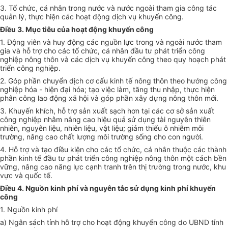
3. T
ổ
chức, cá nhân trong nước và nước ngoài tham gia công tác
quản
l
ý, thực hiện các hoạt động dịch vụ khuyến công.
Điều 3. Mục tiêu của hoạt động khuyến công
1. Động viên và huy động các nguồn lực trong và ngoài nước tham
gia và hỗ trợ cho các tổ chức, cá nhân đầu tư phát triển công
nghiệp nông thôn và các dịch vụ khuyến công theo quy hoạch phát
triển công nghiệp.
2. Góp phần chuyển dịch cơ cấu kinh tế nông thôn theo hướng công
nghiệp hóa - hiện đại hóa; tạo việc làm, tăng thu nhập, thực hiện
phân công lao động xã hội và góp phần xây dựng nông thôn mới.
3. Khuyến khích, hỗ trợ sản xuất sạch hơn tại các cơ sở sản xuất
công nghiệp nhằm nâng cao hiệu quả sử dụng tài nguyên thiên
nhiên, nguyên liệu, nhiên liệu, vật liệu; giảm thiểu ô nhiễm môi
trường, nâng cao chất lượng môi trường sống cho con người.
4. Hỗ trợ và tạo điều kiện cho các tổ chức, cá nhân thuộc các thành
phần kinh tế đầu tư phát triển công nghiệp nông thôn một cách bền
vững, nâng cao năng lực cạnh tranh trên thị trường trong nước, khu
vực và quốc tế.
Điều 4. Nguồn kinh phí và nguyên tắc sử dụng
kinh
phí khuyến
công
1. Nguồn kinh phí
a) Ngân sách tỉnh
hỗ trợ
cho hoạt động khuyến công do UBND tỉnh