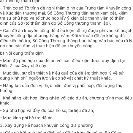
a) Trình tự thẩm định
- Trên cơ sở Tờ trình đề nghị thẩm định của Trung tâm Khuyến công
và Xúc tiến thương mại, Sở Công Thương tiến hành xem xét, kiểm
tra sự
phù hợp
và tổ chức họp lấy ý kiến các thành viên tổ thẩm
định của Sở (tổ thẩm định do Sở Công thương thành lập)
.
- Các đề án khuyến công đủ điều kiện hỗ trợ được ghi vào kế hoạch
khuyến công địa phương hàng năm. Đ
ố
i
với
các đề án không đủ
điều kiện hỗ trợ, Sở Công Thương thông báo bằng
văn
bản nêu r
õ
lý
do cho các đơn vị th
ự
c hiện đề án khuyến công.
b) Nội dung thẩm định
- Mức độ phù hợp của đề án với các điều kiện được quy định tại
Điều 7 của Quy chế này.
- Mục tiêu, sự cần thiết và hiệu quả của đề án; tính hợp lý về sử
dụng kinh phí, nguồn lực và cơ sở vật chất kỹ thuật khác.
- Năng lực của đơn vị thực hiện, đơn vị phối hợp, đối tượng thụ
hưởng;
- Khả năng kết hợp, lồng ghép với các dự án,
chương trình
mục tiêu
khác;
- Sự phù hợp và đầy đủ của hồ sơ, tài liệu đề án;
- Mức kinh phí hỗ trợ đề án.
3. Xây dựng kế hoạch khuyến công địa phương
a) Căn cứ kết quả thẩm định các đề án khuyến công, Sở Công