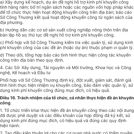
a) Xây dựng kế hoạch, dự án đề nghị hỗ trợ kinh phí khuyến công
tỉnh hàng năm; bố trí ngân sách hoặc các nguồn vốn hợp pháp khác
để
tổ chức
thực hiện hoạt động khuyến công trên địa bàn; báo cáo
Sở Công Thương
kết quả
hoạt động khuyến công từ ngân sách của
địa phương.
b) Hướng dẫn các cơ sở sản xuất công nghiệp nông thôn trên địa
bàn lập hồ sơ, thủ tục đề nghị hỗ trợ kinh phí khuyến công.
c) Phối hợp với Sở Công Thương kiểm tra việc quản lý, sử dụng kinh
phí khuyến công của các đề án (hoặc dự án) thuộc phạm vi quản lý.
d) Theo dõi, tổng hợp báo cáo tình hình thực hiện công tác khuyến
công trên địa bàn theo quy định.
4. Các S
ở
: Xây dựng, Tài nguyên và Môi trường, Khoa học và Công
nghệ,
Kế hoạch
và Đầu tư
Phối hợp
với Sở Công Thương định kỳ, đột xuất, giám sát, đánh giá
tình hình thực hiện nhiệm vụ khuyến công, bảo đảm việc quản lý, sử
dụng kinh phí khuyến công đúng mục đích, có hiệu quả.
Điều 16. Trách nhiệm của tổ chức, cá nhân thực hiện đề án khuyến
công
1. T
ổ
chức triển khai thực hiện đề án khuyến công theo các nội dung
đã được phê duyệt và các điều khoản của hợp đồng đã ký kết, sử
dụng kinh phí đúng mục đích, có hiệu quả và đúng các quy định
hiện hành.
2. Tạo điều kiện thuận lợi cho các cơ quan nhà nước có thẩm quyền