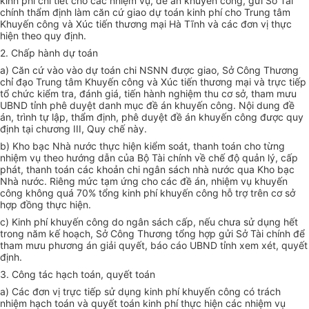
kinh phí chi tiết cho các nhiệm vụ, đề án khuyến công, gửi Sở Tài
chính thẩm định làm căn cứ giao dự toán kinh phí cho Trung tâm
Khuyến công và Xúc tiến thương mại Hà Tĩnh và các đơn vị thực
hiện theo quy định.
2. Chấp hành dự toán
a) Căn cứ vào vào dự toán chi NSNN được giao, Sở Công Thương
chỉ đạo Trung tâm Khuyến công và Xúc tiến thương mại và trực tiếp
tổ chức kiểm tra, đánh
g
iá, tiến hành nghiệm thu cơ sở, tham mưu
UBND tỉnh phê duyệt danh mục đề án khuyến công. Nội dung đề
án, trình tự lập, thẩm định, phê duyệt đề án khuyến công được quy
định tại chương III, Quy chế này.
b) Kho bạc Nhà nước thực hiện kiểm soát, thanh toán cho từng
nhiệm vụ theo hướng dẫn của Bộ Tài chính về chế độ quản lý, cấp
phát, thanh toán các khoản chi ngân sách nhà nước qua Kho bạc
Nhà nước. Riêng mức tạm ứng cho các đề án, nhiệm vụ khuyến
công không quá 70% tổng kinh phí khuyến công
hỗ trợ
trên cơ sở
hợp đồng thực hiện.
c) Kinh phí khuyến công do ngân sách cấp, nếu chưa sử dụng hết
trong năm kế hoạch, Sở Công Thương tổng hợp gửi Sở Tài chính để
tham mưu phương án giải quyết, báo cáo UBND tỉnh xem xét, quyết
định.
3. Công tác hạch toán, quyết toán
a) Các đơn vị trực tiếp sử dụng kinh phí khuyến công có trách
nhiệm hạch toán và quyết toán kinh phí thực hiện các nhiệm vụ