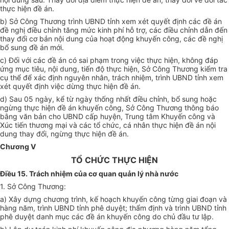
thực hiện đề án.
b) Sở Công Thương trình UBND tỉnh xem xét quyết định các đề án
đề ngh
ị
điều chỉnh tăng mức kinh phí hỗ trợ, các điều chỉnh dẫn đến
thay đổi cơ bản nội dung của hoạt động khuy
ế
n công, các đ
ề
nghị
bổ sung
đ
ề
án mới.
c) Đối với các đề án có sai phạm trong việc thực hiện, không đáp
ứng mục tiêu, nội dung, tiến độ thực hiện, Sở Công Thương
kiểm tra
cụ thể để xác định nguyên nhân, trách nhiệm, trình UBND t
ỉ
nh xem
xét quyết định việc dừng thực hiện đề án.
d) Sau 05 ngày, kể từ ngày thống nhất điều chỉnh, bổ sung hoặc
ngừng thực hiện đề án khuyến công, Sở Công Thương thông báo
b
ằ
ng văn bản cho UBND cấp huyện, Trung tâm Khuyến công và
Xúc tiến thương mại và các tổ chức, cá nhân thực hiện đề án nội
dung thay đ
ổ
i, ngừng thực hiện đ
ề
án.
Chương V
TỔ CHỨC THỰC HIỆN
Điều 15. Trách nhiệm của cơ quan quản lý nhà nước
1. Sở Công Thương:
a) Xây dựng chương trình, kế hoạch khuyến công từng giai đoạn và
hàng năm, trình
UBND
tỉnh phê duyệt; th
ẩ
m định và trình
UBND
tỉnh
phê duyệt danh mục các đề án khuyến công do chủ đầu tư lập.