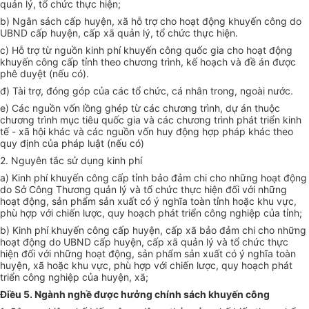
quản lý, tổ chức thực hiện;
b) Ngân sách cấp huyện, xã hỗ trợ cho hoạt động khuyến công do
UBND cấp huyện, cấp xã quản lý, tổ chức thực hiện.
c) Hỗ trợ từ nguồn kinh phí khuyến côn
g
quốc gia cho hoạt động
khuyến công cấp tỉnh theo chương trình, kế hoạch và đề án được
phê duyệt (nếu có).
đ) Tài trợ, đóng góp của các tổ chức, cá nhân trong, ngoài nước.
e) Các nguồn vốn lồng ghép từ các chương trình, dự án thuộc
chương trình mục tiêu quốc gia và các chương trình phát triển kinh
tế - xã hội khác và các nguồn vốn huy động hợp pháp khác theo
quy định của pháp luật (nếu có)
2. Nguyên tắc sử dụng kinh phí
a) Kinh phí khuyến công cấp tỉnh bảo đảm chi cho những hoạt động
do Sở Công Thương quản lý và tổ chức thực hiện đối với những
hoạt động, sản phẩm sản xuất có ý nghĩa toàn tỉnh hoặc khu vực,
phù hợp
với chiến lược, quy hoạch phát
tr
iển công nghiệp của tỉnh;
b) Kinh
phí
khuyến công cấp huyện, cấp xã bảo đảm chi cho những
hoạt động do
UBND
cấp huyện, cấp xã quản lý và tổ chức thực
hiện đối với những hoạt động, sản phẩm sản xuất có ý nghĩa toàn
huyện, xã hoặc khu vực, phù hợp với chiến lược, quy hoạch phát
triển công nghiệp của huyện, xã;
Điều 5. Ngành nghề được hưởng chính sách khuyến công