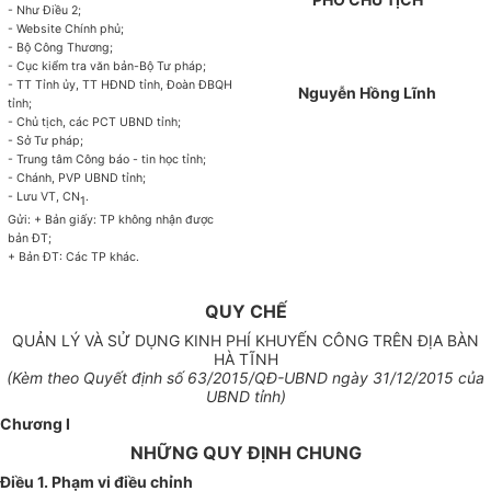
- Như Điều 2;
- Website Chính phủ;
- Bộ Công Thương;
- Cục kiểm tra văn bản-Bộ Tư pháp;
- TT T
ỉ
nh
ủy
, TT HĐND t
ỉ
nh, Đoàn ĐBQH
Nguyễn Hồng Lĩnh
t
ỉ
nh;
- Ch
ủ
tịch, các PCT UBND tỉnh;
- S
ở
Tư pháp;
- Trung tâm Công báo - tin học tỉnh;
- Chánh, PVP UBND t
ỉ
nh;
- Lưu VT, CN
.
1
Gửi: + Bản giấy: TP không nhận được
bản ĐT;
+ Bản ĐT: Các TP khác.
QUY CHẾ
QUẢN LÝ VÀ SỬ DỤNG KINH PHÍ KHUYẾN CÔNG TRÊN ĐỊA BÀN
HÀ TĨNH
(Kèm theo Quyết định s
ố 63
/20
1
5/QĐ-
UBND
ngày
31/12
/2015 của
UBND
tỉnh)
Chương I
NHỮNG QUY ĐỊNH CHUNG
Điều 1. Phạm vi điều chỉnh