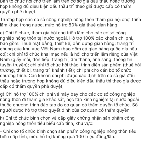
Ban tổ chức hội chợ triển lãm trên cơ sở giá đấu thầu hoặc trường
hợp không đủ điều kiện đấu thầu thì theo giá được cấp có thẩm
quyền phê duyệt.
Trường hợp các cơ sở công nghiệp nông thôn tham gia hội chợ, triển
lãm khác trong nước, mức hỗ trợ 80% giá thuê gian hàng;
e) Chi tổ chức, tham gia hội chợ triển lãm cho các cơ sở công
nghiệp nông thôn tại nước ngoài. Hỗ trợ 100% các khoản chi phí,
bao gồm: Thuê mặt bằng, thiết kế, dàn dựng gian hàng; trang trí
chung của khu vực Việt Nam (bao gồm cả gian hàng quốc gia nếu
có); chi phí tổ chức khai mạc nếu là hội chợ triển lãm riêng của Việt
Nam (giấy m
ờ
i, đón tiếp, trang trí, âm thanh, ánh sáng, thông tin
tuyên truyền); chi phí tổ chức hội thảo, trình diễn sản phẩm (thuê hội
trường, thiết bị, trang trí, khánh tiết); chi phí cho cán bộ tổ chức
chương trình. Các khoản chi phí được xác định trên cơ sở giá đấu
thầu hoặc trường hợp không đủ điều kiện đấu thầu thì theo giá được
cấp có thẩm quyền phê duyệt;
g) Chi hỗ trợ 100% chi phí vé máy bay cho các cơ sở công nghiệp
nông thôn đi tham gia khảo sát, học tập kinh nghiệm tại nước ngoài
thuộc chương trình đào tạo do cơ quan có thẩm quyền tổ chức
. S
ố
người được hỗ trợ theo quyết định của cơ quan có thẩm quyền.
h) Chi tổ chức bình chọn và cấp giấy chứng nhận sản phẩm công
nghiệp nông thôn tiêu biểu cấp tỉnh, khu vực:
- Chi cho tổ chức bình chọn sản phẩm công nghiệp nông thôn tiêu
biểu cấp tỉnh, mức hỗ trợ không quá 100 triệu đồng/lần.