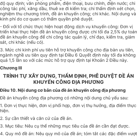
độ quy định; văn phòng phẩm, điện thoại, bưu chính, điện nước; chi
công tác phí, xăng dầu, thuê xe đi kiểm tra; chi thẩm định xét chọn,
nghiệm th
u
chương trình, đ
ề
án khuyến công; chi khác. Nội dung và
kinh phí do cơ quan có thẩm quyền phê duyệt.
- Đối với tổ chức thực hiện hoạt động dịch vụ khuyến công: Đơn vị
triển khai thực hiện đề án khuyến công được chi tối đa 2,5% dự toán
đề án khuy
ế
n công để chi công tác quản lý, chỉ đạo, kiểm tra, giám
sát, chi khác (nếu có).
3. Mức chi kinh phí ưu tiên hỗ trợ khuyến công cho địa bàn ưu tiên,
ngành nghề ưu tiên quy định tại Điều 6 Quyết định này tối đa không
quá 1,5 lần so với các mức hỗ trợ quy định tại Khoản 2 Điều này.
Chương III
TRÌNH TỰ XÂY DỰNG, THẨM ĐỊNH, PHÊ DUYỆT ĐỀ ÁN
KHUYẾN CÔNG ĐỊA PHƯƠNG
Điều 10. Nội dung cơ bản của đề án khuyến công địa phương
Đề án
khuyến công địa phương có những nội dung chủ yếu sau:
1. Đơn vị thực hiện, đơn vị ph
ố
i hợp, đơn vị thụ hưởng, địa điểm thực
hiện.
2. Sự cần thiết và căn cứ của đề án.
3. Mục tiêu: Nêu cụ thể những mục tiêu của đề án cần đạt được.
4. Quy mô đề án: Nêu quy mô của đề án; tóm tắt các đặc điểm vượt