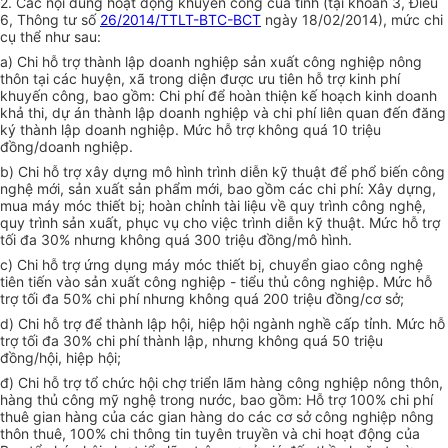
2. Các nội dung hoạt động khuyến công của tỉnh (tại khoản 3, Điều
6, Thông tư số
26/2014/TTLT-BTC-BCT
ngày 18/02/2014), mức chi
cụ thể như sau:
a) Chi hỗ trợ thành lập doanh nghiệp sản xuất công nghiệp nông
thôn tại các huyện, xã trong diện được ưu tiên hỗ trợ kinh phí
khuyến công, bao gồm: Chi phí để hoàn thiện k
ế
hoạch kinh doanh
khả thi, dự án thành lập doanh nghiệp và chi phí liên quan đến đăng
ký thành lập doanh nghiệp. Mức hỗ trợ không quá 10 triệu
đồng/
d
oanh nghiệp.
b) Ch
i
hỗ trợ xây dựng mô hình trình diễn kỹ thuật để phổ biến công
nghệ mới, sản xuất sản phẩm mới, bao gồm các chi phí: Xây dựng,
mua máy móc thiết bị; hoàn chỉnh tài liệu về quy trình công nghệ,
quy trình sản xuất, phục vụ cho việc trình diễn kỹ thuật. Mức hỗ trợ
tối đa 30% nhưng không quá 300 triệu đồng/mô hình.
c) Chi hỗ trợ ứng dụng máy móc thiết bị, chuyển giao công nghệ
tiên tiến vào sản xuất công nghiệp - tiểu thủ công nghiệp. Mức hỗ
trợ tối đa 50% chi phí nhưng không quá 200 triệu đồng/cơ sở;
d) Chi hỗ trợ để thành lập hội, hiệp hội ngành nghề cấp tỉnh. Mức hỗ
trợ tối đa 30% chi phí thành lập, nhưng không quá 50 triệu
đồng/hội, hiệp hội;
đ) Chi hỗ trợ tổ chức hội chợ triển lãm hàng công nghiệp nông thôn,
hàng thủ công mỹ nghệ trong nước, bao gồm: Hỗ trợ 100% chi phí
thuê gian hàng của các gian hàng do các cơ sở công nghiệp nông
thôn thuê, 100% chi thông tin tuyên truyền và chi hoạt động của