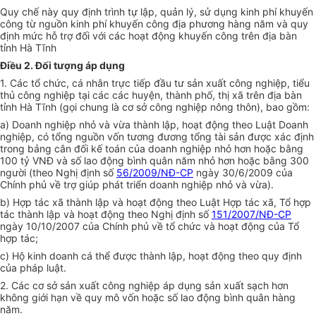
Quy chế này quy định trình tự lập, quản lý, sử dụng kinh phí khuyến
công từ nguồn kinh phí khuyến công địa phương hàng năm và quy
định mức hỗ trợ đ
ố
i với các hoạt động khuyến công trên địa b
à
n
tỉnh Hà Tĩnh
Điều 2. Đối tượng áp dụng
1. Các tổ chức, cá nhân trực tiếp đầu tư sản xuất công nghiệp, tiểu
thủ công nghiệp tại các các huyện, thành phố, thị xã trên địa bàn
tỉnh Hà Tĩnh (gọi chung là cơ sở công nghiệp nông thôn), bao gồm:
a) Doanh nghiệp nhỏ và vừa thành lập, hoạt động theo Luật Doanh
nghiệp, có tổng nguồn v
ố
n tương đương tổng tài sản được xác định
trong bảng cân đối kế toán của doanh nghiệp nhỏ hơn hoặc bằng
100 tỷ VNĐ và số lao động bình quân n
ă
m nhỏ hơn hoặc bằng 300
người (theo Nghị định số
56/2009/NĐ-CP
ngày 30/6/2009 của
Chính phủ về trợ giúp phát triển doanh nghiệp nhỏ và vừa).
b) Hợp tác xã thành lập và hoạt động theo Luật Hợp tác xã, Tổ
hợp
tác
thành lập và hoạt động theo Nghị định số
151/2007/NĐ-CP
ngày 10/10/2007 của Chính phủ về tổ chức và hoạt động của Tổ
hợp tác;
c) Hộ kinh doanh cá thể được thành lập, hoạt động theo quy định
của pháp luật.
2. Các cơ sở sản xuất công nghiệp áp dụng sản xuất sạch hơn
không giới hạn về quy mô vốn hoặc s
ố
lao động bình quân hàng
năm.