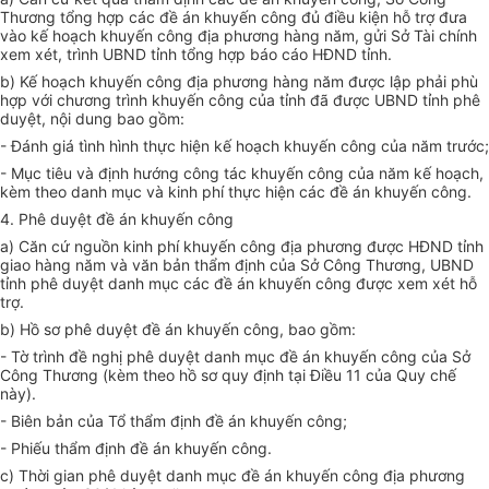
Thương tổng h
ợ
p các đề án khuyến công đủ điều kiện hỗ trợ đưa
vào kế hoạch khuy
ế
n công địa phương hàng năm, gửi Sở Tài chính
xem xét, trình
UBND
tỉnh t
ổ
ng hợp báo cáo HĐND tỉnh.
b) K
ế
hoạch khuyến công địa phương hàng
năm
được lập phải phù
hợp với chương trình khuyến công của tỉnh đã được
UBND
tỉnh phê
duyệt, nội dung bao gồm:
- Đánh giá tình hình thực hiện kế hoạch khuyến công của năm trước;
- Mục tiêu và định hướng công tác khuyến công của năm kế hoạch,
kèm theo danh mục và kinh phí thực hiện các đề án khuyến công.
4. Phê duyệt đề án khuyến công
a) Căn cứ nguồn kinh phí khuyến công địa phương được HĐND tỉnh
giao hàng năm và văn bản thẩm định của Sở Công Thương,
UBND
tỉnh phê duyệt danh mục các đề án khuyến công được xem xét hỗ
trợ.
b) Hồ sơ phê duyệt đề án khuyến công, bao gồm:
- Tờ trình đề nghị phê duyệt danh mục đề án khuyến công của Sở
Công Thương (kèm theo hồ sơ quy định tại Điều 11 của Quy chế
này).
- Biên bản của Tổ th
ẩ
m định đề án khuyến công;
- Phiếu thẩm định đề án khuyến công.
c) Thời gian phê duyệt danh mục đề án khuyến công địa phương