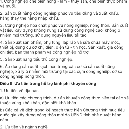
1. Công nghiệp chế biến nông -
l
âm - thủy sản, chế biến thực phẩm
và muối.
2. Sản xuất hàng công nghiệp phục vụ tiêu dùng và xuất khẩu,
hàng thay thế hàng nhập khẩu.
3. Công nghiệp hóa chất phục vụ nông nghiệp, nông thôn. Sản xuất
vật liệu xây dựng không nung sử dụng công nghệ cao, không ô
nhiễm môi trường,
sử dụng
nguyên liệu tái tạo.
4. Sản xuất sản phẩm, phụ tùng, lắp ráp và sửa chữa máy móc,
thiết bị, dụng cụ cơ khí, điện, điện tử - tin học. Sản xuất, gia công
chi tiết, bán thành phẩm và công nghiệp hỗ trợ.
5. Sản xuất hàng tiểu thủ công nghiệp.
6. Áp dụng sản xuất sạch hơn trong các cơ sở sản xuất công
nghiệp, xử lý ô nhiễm môi trường tại các cụm công nghiệp,
cơ sở
công nghiệp nông thôn.
Điều 6. Ưu tiên trong hỗ trợ kinh phí khuyến công
1. Ưu tiên về địa bàn
a)
Ưu
tiên các chương trình, dự án khuyến công thực hiện tại các xã
thuộc vùng khó khăn, đặc biệt khó khăn.
b) Các xã về đích
trong
kế hoạch thực hiện Chương trình mục tiêu
quốc gia xây dựng nông thôn mới do UBND tỉnh phê duyệt hàng
năm.
2. Ưu tiên về ngành nghề