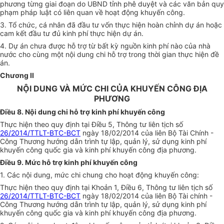
phương từng giai đoạn do
UBND
tỉnh phê duyệt và các
văn
bản quy
phạm pháp luật có liên quan về hoạt động khuyến công.
3. Tổ chức, cá nhân đã đầu tư vốn thực hiện hoàn chỉnh dự án hoặc
cam kết đầu tư đủ kinh phí thực hiện dự án
.
4. Dự án chưa được hỗ trợ từ bất kỳ nguồn kinh phí nào của nhà
nước cho cùng một nội dung chi hỗ trợ trong thời gian thực hiện đề
án.
Chương II
NỘI DUNG VÀ MỨC CHI CỦA KHUYẾN CÔNG ĐỊA
PHƯƠNG
Điều 8. Nội dung chi hỗ trợ kinh phí khuyến công
Thực hiện theo quy định tại Điều 5, Thông tư
l
iên tịch số
26/2014/TTLT-BTC-BCT
ngày 18/02/2014
của
liên Bộ Tài Chính -
Công Thương hướng dẫn trình tự lập, quản lý, sử dụng kinh phí
khuyến công quốc gia và kinh phí khuyến công địa phương.
Điều 9. Mức hỗ trợ kinh phí khuyến công
1. Các nội dung, mức chi chung cho hoạt động khuyến công:
Thực hiện theo quy định tại Khoản 1, Điều 6, Thông tư liên tịch số
26/2014/TTLT-BTC-BCT
ngày
1
8/02/2014 của liên Bộ T
à
i chính -
Công Thương hướng dẫn trình tự lập, quản lý, sử dụng kinh phí
khuyến công quốc gia và kinh phí khuyến công địa phương.