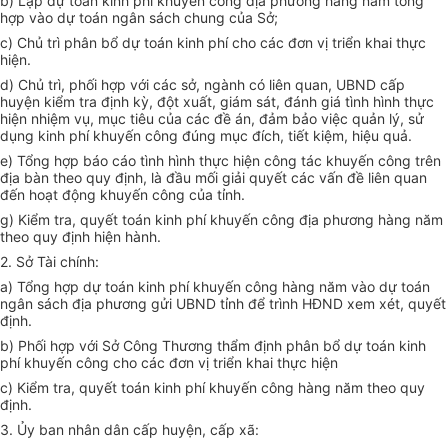
b) Lập dự toán kinh phí khuyến công địa phương hàng năm
tổng
hợp
vào dự toán ngân sách chung của Sở;
c) Chủ trì phân bổ dự toán kinh phí cho các đơn vị triển khai thực
hiện.
d) Chủ trì, phối hợp với các sở, ngành có liên quan, UBND cấp
huyện kiểm tra định kỳ, đột xuất, giám sát, đánh giá tình hình thực
hiện nhiệm vụ, mục tiêu của các đề án, đảm bảo việc quản lý, sử
dụng kinh phí khuyến công đúng mục đích, tiết kiệm, hiệu quả.
e) Tổng hợp báo cáo tình hình thực hiện công tác khuyến công trên
địa bàn theo quy định, là đầu mối giải quyết các vấn đề liên quan
đến hoạt động khuyến công của tỉnh.
g) Kiểm tra, quyết toán kinh phí khuyến công địa phương hàng năm
theo quy định hiện hành.
2. Sở Tài chính:
a) Tổng hợp dự toán kinh phí khuyến công hàng năm vào dự toán
ngân sách địa phương gửi
UBND
tỉnh để trình HĐND xem xét, quyết
định.
b) Ph
ố
i hợp với Sở Công Thương thẩm định phân b
ổ
dự toán kinh
phí khuyến công cho các đơn vị triển khai thực hiện
c) Kiểm tra, quyết toán kinh phí khuyến công hàng năm theo quy
định.
3.
Ủy ban
nhân dân cấp huyện, cấp xã: