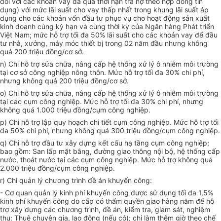
đối với các khoản vay đã quá thời hạn trả nợ theo hợp đồng tín
dụng) với mức lãi suất cho vay thấp nhất trong khung lãi suất áp
dụng cho các khoản v
ố
n đ
ầ
u t
ư
phục vụ cho hoạt động sản
xuất
kinh doanh cùng kỳ hạn và cùng thời kỳ của Ngân hàng Phát triển
Việt Nam; mức hỗ trợ tối đa 50% lãi suất cho các khoản vay để đầu
tư nhà, xưởng, máy móc thiết bị trong 02 năm đầu nhưng không
quá 200 triệu đồng/cơ sở.
n) Chi hỗ trợ sửa chữa, nâng cấp hệ thống xử lý ô nhiễm môi trường
tại cơ sở công nghiệp nông thôn. Mức hỗ trợ tối đa 30% chi phí,
nhưng không quá 200 triệu đồng/cơ sở.
o) Chi hỗ trợ sửa chữa, nâng cấp hệ thống xử lý ô nhiễm môi trường
tại các cụm công nghiệp. Mức hỗ trợ tối đa 30% chi phí, nhưng
không quá 1.000 triệu đồng/cụm công nghiệp.
p) Chi
hỗ trợ
lập quy hoạch chi tiết cụm công nghiệp. Mức hỗ trợ tối
đa 50% chi phí, nhưng không quá 300 triệu đ
ồ
ng/cụm công nghiệp.
q) Chi hỗ trợ đầu tư
xây dựng
kết cấu hạ tầng cụm công nghiệp;
bao gồm: San lấp mặt bằng, đường giao thông nội bộ, hệ thống cấp
nước,
thoát
nước tại các cụm công nghiệp. Mức hỗ trợ không quá
2.000 triệu đồng/cụm công nghiệp.
r) Chi quản lý chương trình đề án khuyến công:
- Cơ quan quản lý kinh phí khuyến công được sử dụng tối đa 1,5%
kinh phí khuyến công do cấp có thẩm quyền giao hàng năm để hỗ
trợ xây dựng các chương trình, đề án, kiểm tra, giám sát, nghiệm
thu: Thuê chuyên gia, lao động (nếu có); chi làm thêm giờ theo chế