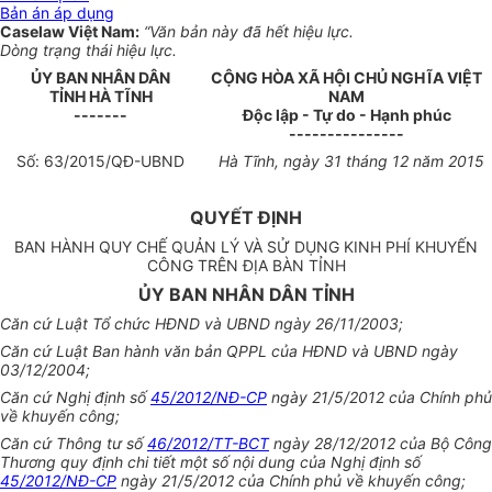
Bản án áp dụng
Caselaw Việt Nam:
“Văn bản này đã hết hiệu lực.
Dòng trạng thái hiệu lực.
ỦY
BAN NHÂN DÂN
CỘNG HÒA XÃ HỘI CHỦ NGHĨA VIỆT
TỈNH H
À
TĨNH
NAM
-------
Độc lập - Tự do - Hạnh phúc
---------------
Số:
63
/2015/QĐ-UBND
Hà Tĩnh, ngày
31 t
háng 12 năm 20
1
5
QUYẾT ĐỊNH
BAN HÀNH QUY CHẾ QUẢN LÝ VÀ SỬ DỤNG KINH PHÍ KHUYẾN
CÔNG TRÊN ĐỊA BÀN TỈNH
ỦY BAN NHÂN DÂN TỈNH
Căn cứ Luật Tổ chức HĐND và UBND ngày 26/11/2003;
Căn cứ Luật Ban hành
văn
bản QPPL của HĐND và
UBND
ngày
03/12/2004;
Căn cứ
Nghị định số
45/2012/NĐ-CP
ngày 21/5/2012 của Chính phủ
về khuy
ế
n công;
Căn cứ Thông tư số
46/2012/TT-BCT
ngày 28/12/2012 của Bộ Công
Thương quy
đ
ịnh chi tiết một số nội dung của Nghị định số
45/2012/NĐ-CP
ngày 21/5/2012 của Chính phủ về khuyến công;