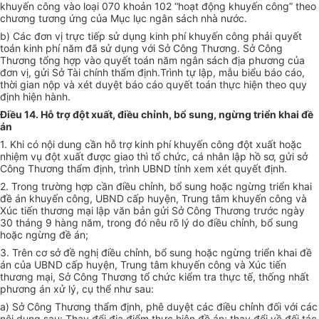
khuyến công vào loại 070 khoản 102 “hoạt động khuyến công” theo
chương tương ứng của Mục lục ngân sách nhà nước.
b) Các đơn vị trực tiếp sử dụng kinh phí khuyến công phải quyết
toán kinh phí năm đã sử dụng với Sở Công Thương. Sở Công
Thương tổng hợp vào quyết toán năm ngân sách địa phương của
đơn vị, gửi Sở Tài chính thẩm định.Trình tự lập, mẫu biểu báo cáo,
thời gian nộp và xét duyệt báo cáo quyết toán thực hiện theo quy
định hiện hành.
Điều 14. Hỗ trợ đột xuất, điều chỉnh, bổ sung, ngừng triển khai đề
án
1. Khi có nội dung cần hỗ trợ kinh phí khuyến công đột xuất hoặc
nhiệm vụ đột xuất được giao thì tổ chức, cá nhân lập hồ sơ, gửi sở
Công Thương thẩm định, trình
UBND
t
ỉ
nh xem xét
quyết
định.
2. Trong trường hợp cần điều chỉnh, bổ sung hoặc ngừng triển khai
đề án khuyến công,
UBND
cấp huyện, Trung tâm khuyến công và
Xúc tiến thương mại lập văn bản gửi S
ở
Công Thương trước ngày
30 tháng 9 hàng năm, trong đó nêu rõ lý do điều chỉnh, bổ sung
hoặc ngừng đề án;
3. Trên cơ sở đề nghị điều chỉnh, bổ sung hoặc ngừng triển khai đề
án của
UBND
cấp huyện, Trung tâm khuyến công và Xúc tiến
thương mại, Sở Công Thương tổ chức kiểm
tr
a thực t
ế
, thống nhất
phương án xử lý, cụ thể như sau:
a) Sở Công Thương thẩm định, phê duyệt các điều chỉnh đối với các
nội dung sau: Thay đổi địa điểm thực hiện đề án; thay đổi về đối tác