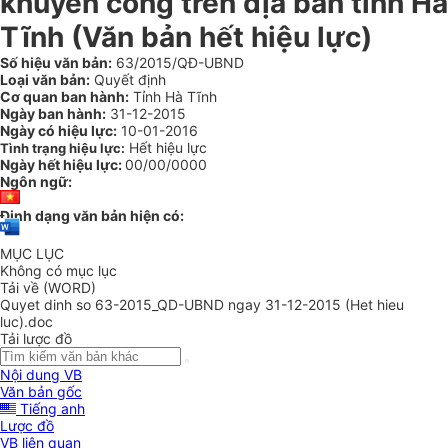
khuyến công trên địa bàn tỉnh Hà
Tĩnh (Văn bản hết hiệu lực)
Số hiệu văn bản:
63/2015/QĐ-UBND
Loại văn bản:
Quyết định
Cơ quan ban hành:
Tỉnh Hà Tĩnh
Ngày ban hành:
31-12-2015
Ngày có hiệu lực:
10-01-2016
Hết hiệu lực
Tình trạng hiệu lực:
Ngày hết hiệu lực:
00/00/0000
Ngôn ngữ:
Định dạng văn bản hiện có:
MỤC LỤC
Không có mục lục
Tải về (WORD)
Quyet dinh so 63-2015_QD-UBND ngay 31-12-2015 (Het hieu
luc).doc
Tải lược đồ
Nội dung VB
Văn bản gốc
Tiếng anh
Lược đồ
VB liên quan