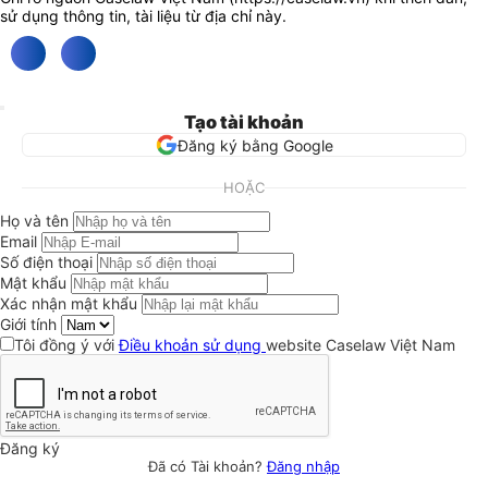
sử dụng thông tin, tài liệu từ địa chỉ này.
Tạo tài khoản
Đăng ký bằng Google
HOẶC
Họ và tên
Email
Số điện thoại
Mật khẩu
Xác nhận mật khẩu
Giới tính
Tôi đồng ý với
Điều khoản sử dụng
website Caselaw Việt Nam
Đăng ký
Đã có Tài khoản?
Đăng nhập