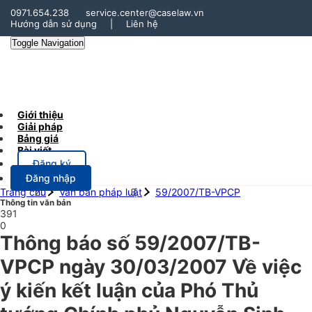
0971.654.238
service.center@caselaw.vn
Hướng dẫn sử dụng
|
Liên hệ
Toggle Navigation
Giới thiệu
Giải pháp
Bảng giá
Bài viết
Đăng ký
Đăng nhập
Trang chủ
Văn bản pháp luật
59/2007/TB-VPCP
Thông tin văn bản
391
0
Thông báo số 59/2007/TB-
VPCP ngày 30/03/2007 Về việc
ý kiến kết luận của Phó Thủ