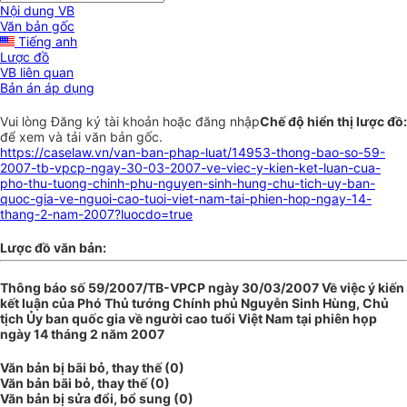
Nội dung VB
Văn bản gốc
Tiếng anh
Lược đồ
VB liên quan
Bản án áp dụng
Vui lòng
Đăng ký
tài khoản hoặc
đăng nhập
Chế độ hiển thị lược đồ:
để xem và tải văn bản gốc.
https://caselaw.vn/van-ban-phap-luat/14953-thong-bao-so-59-
2007-tb-vpcp-ngay-30-03-2007-ve-viec-y-kien-ket-luan-cua-
pho-thu-tuong-chinh-phu-nguyen-sinh-hung-chu-tich-uy-ban-
quoc-gia-ve-nguoi-cao-tuoi-viet-nam-tai-phien-hop-ngay-14-
thang-2-nam-2007?luocdo=true
Lược đồ văn bản:
Thông báo số 59/2007/TB-VPCP ngày 30/03/2007 Về việc ý kiến
kết luận của Phó Thủ tướng Chính phủ Nguyễn Sinh Hùng, Chủ
tịch Ủy ban quốc gia về người cao tuổi Việt Nam tại phiên họp
ngày 14 tháng 2 năm 2007
Văn bản bị bãi bỏ, thay thế (0)
Văn bản bãi bỏ, thay thế (0)
Văn bản bị sửa đổi, bổ sung (0)