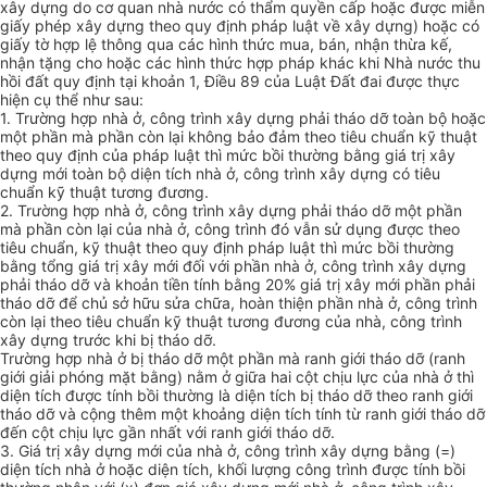
xây dựng do cơ quan nhà nước có thẩm quyền cấp hoặc được miễn
giấy phép xây dựng theo quy định pháp luật về xây dựng) hoặc có
giấy tờ hợp lệ thông qua c
á
c hình thức mua, bán, nhận thừa kế,
nhận tặng cho hoặc các hình thức hợp pháp khác khi Nhà nước thu
hồi đất quy định tại khoản 1, Điều 89 của Luật Đất đai được thực
hiện cụ thể như sau:
1.
Trường h
ợ
p nhà ở, công trình xây dựng phải tháo dỡ toàn bộ hoặc
một phần mà phần còn lại không bảo đảm theo tiêu chuẩn kỹ thuật
theo quy định của pháp luật thì mức bồi thường bằng giá trị xây
dựng mới toàn bộ diện tích nhà ở, công trình xây dựng có tiêu
chuẩn kỹ thuật tương đương.
2.
Trường h
ợ
p nhà ở, công trình xây dựng phải tháo dỡ một phần
mà phần còn lại của nhà ở, công trình đó vẫn sử dụng được theo
tiêu chuẩn, kỹ thuật theo quy định pháp luật thì mức bồi thường
bằng tổng giá trị xây mới đối với phần nhà ở, công trình xây dựng
phải tháo dỡ và khoản tiền tính bằng 20% giá trị xây mới phần phải
tháo dỡ để chủ sở hữu sửa chữa, hoàn thiện phần nhà ở, công trình
còn lại theo tiêu chuẩn kỹ thuật tương đương của nhà, công trình
xây dựng trước khi bị tháo dỡ.
Trường hợp nhà ở bị tháo dỡ một phần mà ranh giới tháo dỡ (ranh
giới giải phóng mặt bằng) nằm ở giữa hai cột chịu lực của nhà ở thì
diện tích được tính bồi thường là diện tích bị tháo dỡ theo ranh giới
tháo dỡ và cộng thêm một khoảng diện tích tính từ ranh giới tháo dỡ
đến cột chịu lực gần nhất với ranh giới tháo dỡ.
3.
Giá trị xây dựng mới của nhà ở, công trình xây dựng bằng (=)
diện tích nhà ở hoặc diện tích, khối lượng công trình được tính bồi