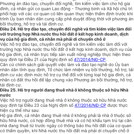
Phương án đào tạo, chuyển đổi nghề, tìm kiếm việc làm cho hộ gia
đình, cá nhân gửi cơ quan Lao động - Thương binh và Xã hội chủ trì
phối hợp với các cơ quan có liên quan thực hiện thẩm định trước khi
trình Ủy ban nhân dân cung cấp phê duyệt đồng thời với phương án
bồi thường, hỗ trợ và tái định cư.
Điều 24. Hỗ trợ đào tạo, chuyển đổi nghề và tìm kiếm việc làm đối
với trường hợp Nhà nước thu hồi đất ở kết hợp kinh doanh, dịch
vụ của hộ gia đình, cá nhân mà phải di chuyển chỗ ở
Việc hỗ trợ đào tạo, chuyển đổi nghề và tìm kiếm việc làm đối với
trường hợp Nhà nước thu hồi đất ở kết hợp kinh doanh, dịch vụ của
hộ gia đình, cá nhân trực tiếp sản xuất nông nghiệp thực hiện theo
quy định tại Điều 21 của Nghị định số
47/2014/NĐ-CP
.
Căn cứ chính sách giải quyết việc làm và đào tạo nghề do Ủy ban
nhân dân tỉnh quy định, Tổ chức làm nhiệm vụ bồi thường, hỗ trợ, tái
định cư xác định mức hỗ trợ cụ thể đối với từng loại hộ gia đình, cá
nhân có đất thu hồi để lập chung vào Phương án bồi thường, hỗ trợ,
tái định cư.
Điều 25. Hỗ trợ người đang thuê nhà ở không thuộc sở hữu Nhà
nước
Việc hỗ trợ người đang thuê nhà ở không thuộc sở hữu Nhà nước
quy định tại Điều 23 của Nghị định số
47/2014/NĐ-CP
được thực
hiện cụ thể như sau:
Hộ gia đình, cá nhân đang thuê nhà ở không phải là nhà ở thuộc sở
hữu Nhà nước, có hợp đồng thuê nhà và có hộ kh
ẩ
u tạm trú tại căn
nhà đang thuê từ trước ngày có thông báo thu hồi đất của cơ quan
có th
ẩ
m quyền, khi Nhà nước thu hồi đất mà phải di chuy
ể
n chỗ ở