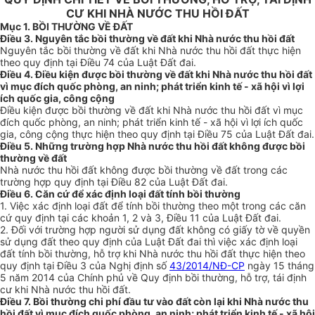
CƯ KHI NHÀ NƯỚC THU HỒI ĐẤT
Mục 1. BỒI THƯỜNG VỀ ĐẤT
Điều 3. Nguyên tắc bồi thường về đất khi Nhà nước thu hồi đất
Nguyên tắc bồi thường về đất khi Nhà nước thu hồi đất thực hiện
theo quy định tại Điều 74 của Luật Đất đai.
Điều 4. Điều kiện được bồi thường về đất khi Nhà nước thu hồi đất
vì mục đích quốc phòng, an ninh; phát triển kinh tế - xã hội vì lợi
ích quốc gia, công cộng
Điều kiện được bồi thường về đất khi Nhà nước thu hồi đất vì mục
đích quốc phòng, an ninh; phát triển kinh tế - xã hội vì lợi ích quốc
gia, công cộng thực hiện theo quy định tại Điều 75 của
Luật
Đất đai.
Điều 5. Những trường hợp Nhà nước thu hồi đất không được bồi
thường về đất
Nhà nước thu hồi đất không được bồi thường về đất trong các
trường hợp quy định tại Điều 82 của Luật Đất đai.
Điều 6. Căn cứ để xác định loại đất tính bồi thường
1. Việc xác định loại đất để tính bồi thường theo một trong các căn
cứ quy định tại các khoản 1, 2 và 3, Điều 11 của Luật Đất đai.
2. Đối với trường hợp người sử dụng đất không có giấy tờ về quyền
sử dụng đất theo quy định của Luật Đất đai thì việc xác định loại
đất tính bồi thường, hỗ trợ khi Nhà nước thu hồi đất thực hiện theo
quy định tại Điều 3 của Nghị định số
43/2014/NĐ-CP
ngày 15 tháng
5 năm 2014 của Chính phủ về Quy định bồi thường, hỗ trợ, tái định
cư khi Nhà nước thu hồi đất.
Điều 7. Bồi thường chi phí đầu tư vào đất còn lại khi Nhà nước thu
hồi đất vì mục đích quốc phòng, an ninh; phát triển kinh tế - xã hội