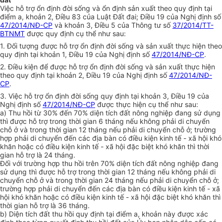
Việc hỗ trợ ổn định đời sống và ổn định sản xuất theo quy định tại
điểm a, khoản 2, Điều 83 của Luật Đất đai; Điều 19 của Nghị định số
47/2014/NĐ-CP
và khoản 3, Điều 5 của Thông tư số
37/2014/TT-
BTNMT
được quy định cụ thể như sau:
1. Đối tượng được hỗ trợ ổn định đời sống và sản xuất thực hiện theo
quy định tại khoản 1, Điều 19 của Nghị định số
47/2014/NĐ-CP
.
2. Điều kiện để được hỗ trợ ổn định đời sống và sản xuất thực hiện
theo quy định tại khoản 2, Điều 19 của Nghị định số
47/2014/NĐ-
CP
.
3. Việc hỗ trợ ổn định đời sống quy định tại khoản 3, Điều 19 của
Nghị định số
47/2014/NĐ-CP
được thực hiện cụ thể như sau:
a)
Thu hồi từ 30% đến 70% diện tích đất nông nghiệp đang sử dụng
thì được hỗ trợ trong thời gian 6 tháng nếu không phải di chuyển
chỗ ở và trong thời gian 12 tháng nếu phải di chuyển chỗ ở; trường
hợp phải di chuyển đến các địa bàn có điều kiện kinh tế - xã hội khó
khăn hoặc có điều kiện kinh tế - xã hội đặc biệt khó khăn thì th
ờ
i
gian hỗ trợ là 24 tháng.
Đối với trường hợp thu hồi trên 70% diện tích đất nông nghiệp đang
sử dụng thì được hỗ trợ trong thời gian 12 tháng nếu không phải di
chuy
ể
n chỗ ở và trong thời gian 24 tháng nếu phải di chuyển chỗ ở;
trường hợp phải di chuyển đến các địa bàn có điều kiện kinh tế - xã
hội khó khăn hoặc có điều kiện kinh t
ế
- xã hội đặc biệt khó khăn thì
thời gian hỗ
tr
ợ là 36 tháng.
b)
Diện tích đất thu hồi quy định tại điểm a, khoản này được xác