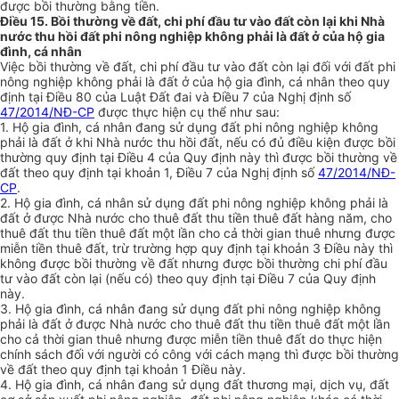
được bồi thường bằng tiền.
Điều 15. Bồi thường về đất, chi phí đầu tư vào đất còn lại khi Nhà
nước thu hồi đất phi nông nghiệp không phải là đất ở của hộ gia
đình, cá nhân
Việc bồi thường về đất, chi phí đầu tư vào đất còn lại đ
ố
i với đất phi
nông nghiệp không phải là đất ở của hộ gia đình, cá nhân theo quy
định tại Điều 80 của Luật Đất đai và Điều 7 của Nghị định số
47/2014/NĐ-CP
được thực hiện cụ thể như sau:
1. Hộ gia đình, cá nhân đang sử dụng đất phi nông nghiệp không
phải là đất ở khi Nhà nước thu hồi đất, nếu có đủ điều kiện được bồi
th
ư
ờng quy đị
nh
tại Điều 4 của Quy định này thì được bồi thường về
đất theo quy định tại khoản 1, Điều 7 của Nghị định số
47/2014/NĐ-
CP
.
2. Hộ gia đình, cá nhân sử dụng đất phi nông nghiệp không phải là
đất ở được Nhà nước cho thuê đất thu tiền thuê đất hàng năm, cho
thuê đất thu tiền thuê đất một lần cho cả thời gian thuê nhưng được
miễn tiền thuê đất, trừ trường hợp quy định tại khoản 3 Điều này thì
không được bồi thường về đất nhưng được bồi thường chi phí đầu
tư vào đất còn lại (nếu có) theo quy định tại Điều 7 của Quy định
này.
3. Hộ gia đình, cá nhân đang sử dụng đất phi nông nghiệp không
phải là đất ở được Nhà nước cho thuê đất thu tiền thuê đất một lần
cho cả thời gian thuê nhưng được miễn tiền thuê đất do thực hiện
chính sách đ
ố
i với người có công với cách mạng thì được bồi thường
về đất theo quy định tại khoản 1 Điều này.
4. Hộ gia đình, cá nhân đang sử dụng đất thương mại, dịch vụ, đất