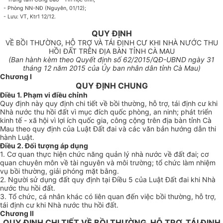
-
Phòng NN-NĐ (Nguyên, 01/12);
-
Lưu: VT, Ktr
1
12/12.
QUY ĐỊNH
VỀ BỒI THƯỜNG, HỖ TRỢ VÀ TÁI ĐỊNH CƯ KHI NHÀ NƯỚC THU
HỒI ĐẤT TRÊN ĐỊA BÀN TỈNH CÀ MAU
(
Ban hành kèm theo Quyết định số
62
/2015/QĐ-UBND ngày 31
tháng 12 năm 2015 của
Ủ
y ban nh
â
n dân tỉnh Cà Mau)
Chương I
QUY ĐỊNH CHUNG
Điều 1. Phạm vi điều chỉnh
Quy định này quy định chi tiết về bồi thường, hỗ trợ, tái định cư khi
Nhà nước thu hồi đất vì mục đích quốc phòng, an ninh; phát tri
ể
n
kinh tế - xã hội vì lợi ích quốc gia, công cộng trên địa bàn tỉnh Cà
Mau theo quy định của Luật Đất đai và các văn bản hướng dẫn thi
hành Luật.
Điều 2. Đối tượng áp dụng
1. Cơ quan thực hiện chức năng quản lý nhà nước về đất đai; cơ
quan chuyên môn về tài nguyên và môi trường; tổ chức làm nhiệm
vụ bồi thường, giải phóng mặt bằng.
2. Người sử dụng đất quy định tại Điều 5 của Luật Đất đai khi Nhà
nước thu hồi đất.
3. Tổ chức, cá nhân khác có liên quan đến việc bồi thường, hỗ trợ,
tái định cư khi Nhà nước thu hồi đất.
Chương ll
QUY ĐỊNH CHI TIẾT VỀ BỒI THƯỜNG, HỖ TRỢ, TÁI ĐỊNH