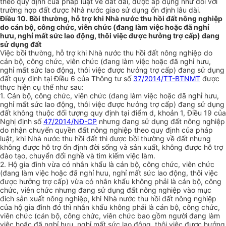
theo quy định của pháp luật về đất đai, được áp dụng như đối với
trường hợp đất được Nhà nước giao sử dụng ổn định lâu dài.
Điều 10. Bồi thường, hỗ trợ khi Nhà nước thu hồi đất nông nghiệp
do cán bộ, công chức, viên chức (đang làm việc hoặc đã nghỉ
hưu, nghỉ mất sức lao động, thôi việc được hưởng trợ cấp) đang
sử dụng đất
Việc bồi thường, hỗ trợ khi Nhà nước thu hồi đất nông nghiệp do
cán bộ, công chức, viên chức (đang làm việc hoặc đã nghỉ hưu,
nghỉ mất sức lao động, thôi việc được hưởng trợ cấp) đang sử dụng
đất quy định tại Điều 6 của Thông tư số
37/2014/TT-BTNMT
được
thực hiện cụ thể như sau:
1. Cán bộ, công chức, viên chức (đang làm v
i
ệc hoặc đã nghỉ hưu,
nghỉ mất sức lao động, thôi việc được hưởng trợ cấp) đang sử dụng
đất không thuộc đối tượng quy định tại điểm d, khoản 1, Điều 19 của
Nghị định số
47/2014/NĐ-CP
nhưng đang sử dụng đất nông nghiệp
do nhận chuyển quyền đất nông nghiệp theo quy định của pháp
luật, khi Nhà nước thu hồi đất th
ì
được bồi thường về đất nhưng
không được hỗ trợ ổn định đời sống và sản xuất, không được hỗ trợ
đào tạo, chuyển đổi nghề và tìm kiếm việc làm.
2. Hộ gia đình vừa có nhân khẩu là cán bộ, công chức, viên chức
(đang làm việc hoặc đã nghỉ hưu, nghỉ mất sức lao động, thôi việc
được hưởng trợ cấp) vừa có nhân khẩu không phải là cán bộ, công
chức, viên chức nhưng đang sử dụng đất nông nghiệp vào mục
đích sản xuất nông nghiệp, khi Nhà nước thu hồi đất nông nghiệp
của hộ gia đình đó thì nhân kh
ẩ
u không phải là cán bộ, công chức,
viên chức (cán bộ, công chức, viên chức bao gồm người đang làm
việc hoặc đã nghỉ h
ưu
, nghỉ mất sức lao động, thôi việc được hưởng