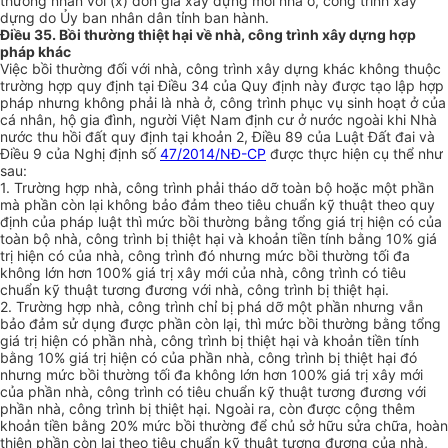
thường nhân với (x) đơn giá xây dựng mới nhà ở, công trình xây
dựng do Ủy ban nhân dân tỉnh ban hành.
Điều 35. Bồi thường thiệt hại về nhà, công trình xây dựng hợp
pháp khác
Việc bồi thường đối với nhà, công trình xây dựng khác không thuộc
trường hợp quy định tại Điều 34 của Quy định này được tạo lập h
ợ
p
pháp nhưng không phải là nhà ở, công trình phục vụ sinh hoạt ở của
cá nhân, hộ gia đình, người Việt Nam định cư ở nước ngoài khi Nhà
nước thu hồi đất quy định tại khoản 2, Điều 89 của Luật Đất đai và
Điều 9 của Nghị định số
47/2014/NĐ-CP
được thực hiện cụ thể như
sau:
1.
Trường hợp nhà, công trình phải tháo dỡ toàn bộ hoặc một phần
mà phần còn lại không bảo đảm theo tiêu chuẩn kỹ thuật theo quy
định của pháp luật thì mức bồi thường bằng tổng giá trị hiện có của
toàn bộ nhà, công trình bị thiệt hại và khoản tiền tính bằng 10% giá
trị hiện có của nhà, công trình đó nhưng mức bồi thường tối đa
không lớn hơn 100% giá trị xây mới của nhà, công trình có tiêu
chuẩn kỹ thuật tương đương với nhà, công trình bị thiệt hại.
2.
Trường hợp nhà, công trình chỉ bị phá dỡ một phần nhưng vẫn
bảo đảm sử dụng được phần còn lại, thì mức bồi thường bằng tổng
giá trị hiện có phần nhà, công trình bị thiệt hại và khoản tiền tính
bằng 10% giá trị hiện có của phần nhà, công trình bị thiệt hại đó
nhưng mức bồi thường tối đa không lớn hơn 100% giá trị xây mới
của phần nhà, công trình có tiêu chuẩn kỹ thuật tương đương với
phần nhà, công trình bị thiệt hại. Ngoài ra, còn được cộng thêm
khoản tiền bằng 20% mức bồi thường để chủ sở hữu sửa chữa, hoàn
thiện phần còn lại theo tiêu chu
ẩ
n kỹ thuật tương đương của nhà,