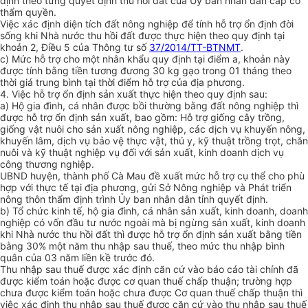
định theo từng quyết định thu hồi đất của Ủy ban nhân dân cấp có
thẩm quyền.
Việc xác định diện tích đất nông nghiệp để tính hỗ trợ ổn định đời
sống khi Nhà nước thu hồi đất được thực hiện theo quy định tại
khoản 2, Điều 5 của Thông tư số
37/2014/TT-BTNMT
.
c)
Mức hỗ trợ cho một nhân khẩu quy định tại điểm a, khoản này
được tính bằng tiền tương đương 30 kg gạo trong 01 tháng theo
thời giá
tr
ung bình tại thời điểm hỗ trợ của địa phương.
4.
Việc hỗ trợ ổn định sản xuất thực hiện theo quy định sau:
a)
Hộ gia đình, cá nhân được bồi thường bằng đất nông nghiệp thì
được hỗ trợ ổn định sản xuất, bao gồm: Hỗ trợ giống cây trồng,
giống vật nuôi cho sản xuất nông nghiệp, các dịch vụ khuyến nông,
khuyến lâm, dịch vụ bảo vệ thực vật, thú y, kỹ thuật
tr
ồng trọt, chăn
nuôi và kỹ thuật nghiệp vụ đối với sản xuất, kinh doanh dịch vụ
công thương nghiệp.
UBND huyện, thành phố Cà Mau đề xuất mức hỗ trợ cụ thể cho phù
h
ợ
p với thực tế tại địa phương, gửi Sở Nông nghiệp và Phát triển
nông thôn th
ẩ
m định trình Ủy ban nhân dân tỉnh quyết định.
b)
Tổ chức kinh tế, hộ gia đình, cá nhân sản xuất, kinh doanh, doanh
nghiệp có vốn đầu tư nước ngoài mà bị ngừng sản xuất, kinh doanh
khi Nhà nước thu hồi đất thì được hỗ trợ ổn định sản xuất bằng tiền
bằng 30% một năm thu nhập sau thuế, theo mức thu nhập bình
quân của 03 năm liền kề
tr
ước đó.
Thu nhập sau thuế được xác định căn cứ vào báo cáo tài chính đã
được kiểm toán hoặc được cơ quan thuế chấp thuận; trường hợp
chưa được ki
ể
m toán hoặc chưa được C
ơ
quan thuế chấp thuận thì
việc xác định thu nhập sau thuế được căn cứ vào thu nhập sau thuế