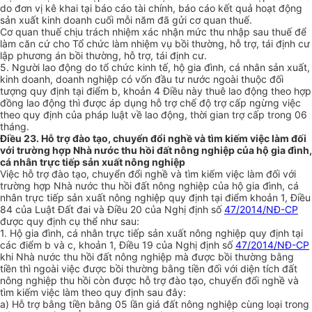
do đơn vị kê khai tại báo cáo tài chính, báo cáo kết quả hoạt động
sản xuất kinh doanh cuối mỗi năm đã gửi cơ quan thuế.
Cơ quan thuế chịu trách nhiệm xác nhận mức thu nhập sau thuế để
làm căn cứ cho Tổ chức làm nhiệm vụ bồi thường, hỗ trợ, tái định cư
lập phương án bồi thường, hỗ trợ, tái định cư.
5.
Người lao động do tổ chức kinh tế, hộ gia đình, cá nhân sản xuất,
kinh doanh, doanh nghiệp có vốn đầu tư nước ngoài thuộc đối
tượng quy định tại điểm b, khoản 4 Điều này thuê lao động theo hợp
đồng lao động thì được áp dụng hỗ trợ ch
ế
độ trợ cấp ngừng việc
theo quy định của pháp luật về lao động, thời gian trợ cấp
tr
ong 06
tháng.
Điều 23. Hỗ trợ đào tạo, chuyển đổi nghề và tìm kiếm việc làm đối
với trường hợp Nhà nước thu hồi đất nông nghiệp của hộ gia đình,
cá nhân trực tiếp sản xuất nông nghiệp
Việc hỗ trợ đào tạo, chuyển đổi nghề và tìm kiếm việc làm đối với
trường hợp Nhà nước th
u
hồi đất nông nghiệp của hộ gia đình, cá
nhân trực tiếp sản xuất nông nghiệp quy định tại điểm khoản 1, Điều
84 của Luật Đất đai và Điều 20 của Nghị định số
47/2014/NĐ-CP
được quy định cụ thể như sau:
1.
Hộ gia đình, cá nhân trực tiếp sản xuất nông nghiệp quy định tại
các điểm b và c, khoản 1, Điều 19 của Nghị định số
47/2014/NĐ-CP
khi Nhà nước thu hồi đất nông nghiệp mà được bồi thường bằng
tiền thì ngoài việc được bồi thường bằng tiền đối với diện tích đất
nông nghiệp thu hồi còn được hỗ trợ đào tạo, chuyển đổi nghề và
tìm kiếm việc làm theo quy định sau đây:
a)
Hỗ trợ bằng tiền bằng 05 lần giá đất nông nghiệp cùng loại trong