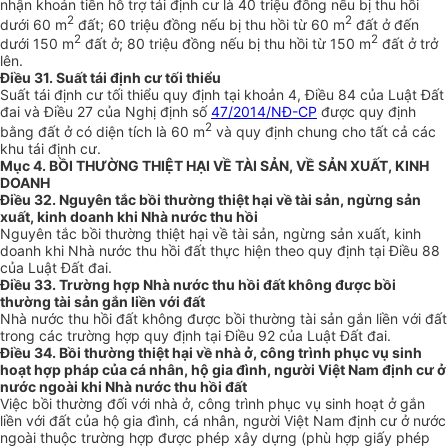
nhận khoản tiền hỗ trợ tái định cư là 40 triệu đồng nếu bị thu hồi
2
2
dưới 60 m
đất; 60 triệu đồng nếu bị thu hồi từ 60 m
đất ở đến
2
2
dưới 150 m
đất ở; 80 triệu đồng nếu bị thu hồi từ 150 m
đất ở trở
lên.
Điều 31. Suất tái định cư tối thiểu
Suất tái định cư tối thiểu quy định tại khoản 4, Điều 84 của Luật Đất
đai và Điều 27 của Nghị định số
47/2014/NĐ-CP
được quy định
2
bằng đất ở có diện tích là 60 m
và quy định chung cho tất cả các
khu tái định cư.
Mục 4. BỒI THƯỜNG THIỆT HẠI VỀ TÀI SẢN, VỀ SẢN XUẤT, KINH
DOANH
Điều 32. Nguyên tắc bồi thường thiệt hại về tài sản, ngừng sản
xuất, kinh doanh khi Nhà nước thu hồi
Nguyên tắc bồi thường thiệt hại về tài sản, ngừng sản xuất, kinh
doanh khi Nhà nước thu hồi đất thực hiện theo quy định tại Điều 88
của Luật Đất đai.
Điều 33. Trường hợp Nhà nước thu hồi đất không được bồi
thường tài sản gắn liền với đất
Nhà nước thu hồi đất không được bồi thường tài sản gắn liền với đất
trong các trường hợp quy định tại Điều 92 của Luật Đất đai.
Điều 34. Bồi thường thiệt hại về nhà ở, công trình phục vụ sinh
hoạt hợp pháp của cá nhân, hộ gia đình, người Việt Nam định cư ở
nước ngoài khi Nhà nước thu hồi đất
Việc bồi thường đối với nhà ở, công trình phục vụ sinh hoạt ở gắn
liền với đất của hộ gia đình, cá nhân, người Việt Nam định cư ở nước
ngoài thuộc trường hợp được phép xây dựng (phù hợp giấy phép