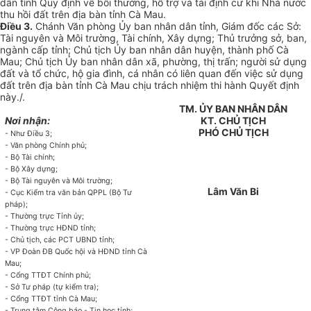
dân tỉnh Quy định về bồi thường, hỗ trợ và tái định cư khi Nhà nước
thu hồi đất trên địa bàn tỉnh Cà Mau.
Điều 3.
Chánh Văn phòng Ủy ban nhân dân tỉnh, Giám đốc các Sở:
Tài nguyên và Môi trường, Tài chính, Xây dựng; Thủ trưởng sở, ban,
ngành cấp tỉnh; Chủ tịch Ủy ban nhân dân huyện, thành phố Cà
Mau; Chủ tịch Ủy ban nhân dân xã, phường, thị trấn; người sử dụng
đất và tổ chức, hộ gia đình, cá nhân có liên quan đến việc sử dụng
đất trên địa bàn tỉnh Cà Mau chịu trách nhiệm thi hành Quyết định
này./.
TM. ỦY BAN NHÂN DÂN
Nơi nhận:
KT.
CHỦ TỊCH
PHÓ CHỦ TỊCH
- Như Điều 3;
-
Văn phòng Chính phủ;
-
Bộ Tài chính;
-
Bộ Xây dựng;
-
Bộ Tài nguyên và Môi trường;
Lâm Văn Bi
-
Cục Kiểm tra văn bản QPPL (Bộ Tư
pháp);
-
Thường trực Tỉnh ủy;
-
Thường trực HĐND tỉnh;
-
Chủ tịch, các PCT UBND tỉnh;
-
VP Đoàn ĐB Quốc hội và HĐND tỉnh Cà
Mau;
-
Cổng TTĐT Chính phủ
;
-
Sở Tư pháp (tự kiểm tra);
-
Cổng TTĐT tỉnh Cà Mau;
-
Trung tâm Công báo - Tin học tỉnh;