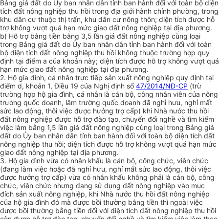
Bảng giá đất do Ủy ban nhân dân tỉnh ban hành đối với toàn bộ diện
tích đất nông nghiệp thu hồi trong địa giới hành chính phường, trong
khu dân cư thuộc thị trấn, khu dân cư nông thôn; diện tích được hỗ
trợ không vượt quá hạn mức giao đất nông nghiệp tại địa phương.
b)
Hỗ trợ bằng tiền bằng 3,5 lần giá đất nông nghiệp cùng loại
trong Bảng giá đất do Ủy ban nhân dân tỉnh ban hành đối với toàn
bộ diện tích đất nông nghiệp thu hồi không thuộc trường hợp quy
định tại điểm a của khoản này; diện tích được hỗ trợ không vượt quá
hạn mức giao đất nông nghiệp tại địa phương.
2.
Hộ gia đình, cá nhân trực tiếp sản xuất nông nghiệp quy định tại
điểm d, khoản 1, Điều 19 của Nghị định số
47/2014/NĐ-CP
(trừ
trường hợp hộ gia đình, cá nhân là cán bộ, công nhân viên của nông
trường quốc doanh, lâm trường quốc doanh đã nghỉ hưu, nghỉ mất
sức lao động, thôi việc được hưởng trợ cấp) khi Nhà nước thu hồi
đ
ấ
t nông nghiệp được hỗ trợ đào tạo, chuy
ể
n đ
ổ
i nghề và tìm kiếm
việc làm bằng 1,5 lần giá đất nông nghiệp cùng loại
tr
ong Bảng giá
đất do Ủy ban nhân dân tỉnh ban hành đối với toàn bộ diện tích đất
nông nghiệp thu hồi; diện tích được hỗ trợ không vượt quá hạn mức
giao đất nông nghiệp tại địa phương.
3.
Hộ gia đình vừa có nhân khẩu là cán bộ, công chức, viên chức
(đang làm việc hoặc đã nghỉ hưu, nghỉ mất sức lao động, thôi việc
được hưởng
tr
ợ cấp) vừa có nhân khẩu không phải là cán bộ, công
chức, viên chức nhưng đang sử dụng đất nông nghiệp vào mục
đích sản xuất nông nghiệp, khi Nhà nước thu hồi đất nông nghiệp
của hộ gia đình đó mà được bồi thường bằng tiền thì ngoài việc
được bồi thường bằng tiền đ
ố
i với diện tích đất nông nghiệp thu hồi
còn được hỗ trợ đào tạo, chuy
ể
n đ
ổ
i nghề và tìm kiếm việc làm theo