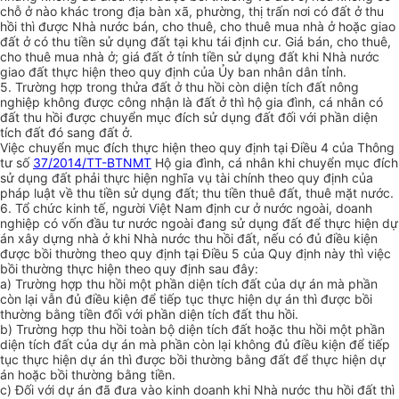
chỗ ở nào khác trong địa bàn xã, phường, thị
tr
ấn nơi có đất ở thu
hồi thì được Nhà nước bán, cho thuê, cho thuê mua nhà ở hoặc giao
đất ở có thu tiền sử dụng đất tại khu tái định cư. Giá bán, cho thuê,
cho thuê mua nhà ở; giá đất ở tính tiền sử dụng đất khi Nhà nước
giao đất thực hiện theo quy định của Ủy ban nhân dân tỉnh.
5. Trường h
ợ
p trong thửa đất ở thu hồi còn diện tích đất nông
nghiệp không được công nhận là đất ở thì hộ gia đình, cá nhân có
đất thu hồi được chuyển mục đích sử dụng đất đối với phần diện
tích đất đó sang đất ở.
Việc chuyển mục đích thực hiện theo quy định tại Điều 4 của Thông
tư số
37/2014/TT-BTNMT
Hộ gia đình, cá nhân khi chuyển mục đích
sử dụng đất phải thực hiện nghĩa vụ tài chính theo quy định của
pháp luật về thu tiền sử dụng đất; thu tiền thuê đất, thuê mặt nước.
6. Tổ chức kinh tế, người Việt Nam định cư ở nước ngoài, doanh
nghiệp có vốn đầu tư nước ngoài đang sử dụng đất để thực hiện dự
án xây dựng nhà ở khi Nhà nước thu hồi đất, nếu có đủ điều kiện
được bồi thường theo quy định tại Điều 5 của Quy định này thì việc
bồi thường thực hiện theo quy định sau đây:
a) Trường h
ợ
p thu hồi một phần diện tích đất của dự án mà phần
còn lại vẫn đủ điều kiện để tiếp tục thực hiện dự án thì đư
ợ
c bồi
thường bằng tiền đối với phần diện tích đất thu hồi.
b) Trường hợp thu hồi toàn bộ diện tích đất hoặc thu hồi một phần
diện tích đất của dự án mà phần còn lại không đủ điều kiện để tiếp
tục thực hiện dự án thì được bồi thường bằng đất để thực hiện dự
án hoặc bồi thường bằng tiền.
c) Đối với dự án đã đưa vào kinh doanh khi Nhà nước thu hồi đất thì