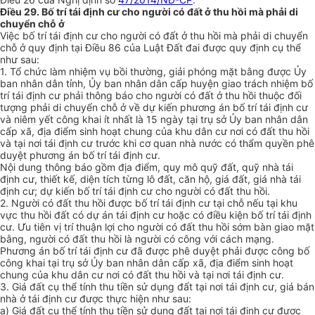
Điều 29. Bố trí tái định cư cho người có đất ở thu hồi mà phải di
chuyển chỗ ở
Việc bố trí tái định cư cho người có đất ở thu hồi mà phải di chuyển
chỗ ở quy định tại Điều 86 của Luật Đất đai được quy định cụ thể
như sau:
1.
Tổ chức làm nhiệm vụ bồi thường, giải phóng mặt bằng được Ủy
ban nhân dân tỉnh, Ủy ban nhân dân cấp huyện giao trách nhiệm bố
trí tái định cư phải thông báo cho người có đất ở thu hồi thuộc đối
tượng phải di chuyển chỗ ở về dự kiến phương án bố trí tái định cư
và niêm yết công khai ít nhất là 15 ngày tại trụ sở Ủy ban nhân dân
cấp xã, địa điểm sinh hoạt chung của khu dân cư nơi có đất thu hồi
và tại nơi tái định cư trước khi cơ quan nhà nước có thẩm quyền phê
duyệt phương án bố trí tái định cư.
Nội dung thông báo gồm địa điểm, quy mô quỹ đất, quỹ nhà tái
định cư, thiết kế, diện tích từng lô đất, căn hộ, giá đất, giá nhà tái
định cư; dự kiến bố trí tái định cư cho người có đất thu hồi.
2.
Người có đất thu hồi được bố trí tái định cư tại chỗ nếu tại khu
vực thu hồi đất có dự án tái định cư hoặc có điều kiện bố trí tái định
cư. Ưu tiên vị trí thuận lợi cho người có đất thu hồi sớm bàn giao mặt
bằng, người có đất thu hồi là người có công với cách mạng.
Phương án bố trí tái định cư đã được phê duyệt phải được công bố
công khai tại trụ sở Ủy ban nhân dân cấp xã, địa điểm sinh hoạt
chung của khu dân cư nơi có đất thu hồi và tại nơi tái định cư.
3.
Giá đất cụ thể tính thu tiền sử dụng đất tại nơi tái định cư, giá bán
nhà ở tái định cư được thực hiện như sau:
a)
Giá đất cụ thể tính thu tiền sử dụng đất tại nơi tái định cư được