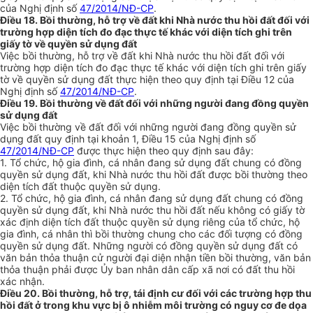
của Nghị định số
47/2014/NĐ-CP
.
Điều 18. Bồi thường, hỗ trợ về đất khi Nhà nước thu hồi đất đối với
trường hợp diện tích đo đạc thực tế khác với diện tích ghi trên
giấy tờ về quyền sử dụng đất
Việc bồi thường, hỗ trợ về đất khi Nhà nước thu hồi đất đối với
trường hợp
d
iện tích đo đạc
th
ực tế khác với diện tích ghi trên giấy
tờ về quyền sử dụng đất thực hiện theo quy định tại Điều 12 của
Nghị định số
47/2014/NĐ-CP
.
Điều 19. Bồi thường về đất đối với những người đang đồng quyền
sử dụng đất
Việc bồi thường về đất đối với những người đang đồng quyền sử
dụng đất quy định tại khoản 1, Điều 15 của Nghị định số
47/2014/NĐ-CP
được thực hiện theo quy định sau đây:
1.
Tổ chức, hộ gia đình, cá nhân đang sử dụng đất chung có đồng
quyền sử dụng đất, khi Nhà nước
th
u hồi đất được bồi thường theo
diện tích đất
th
uộc quyền sử dụng.
2.
Tổ chức, hộ gia đình, cá nhân đang sử dụng đất chung có đồng
quyền sử dụng đất, khi Nhà nước thu hồi đất nếu không có giấy tờ
xác định diện tích đất thuộc quyền sử dụng riêng của tổ chức, hộ
gia đình, cá nhân thì bồi thường chung cho các đ
ố
i tượng có đồng
quyền sử dụng đất. Những người có đồng quyền sử dụng đất có
văn bản thỏa
th
uận cử người đại diện nhận tiền bồi thường, văn bản
thỏa thuận phải được Ủy ban nhân dân cấp xã nơi có đất thu hồi
xác nhận.
Điều 20. Bồi thường, hỗ trợ, tái định cư đối với các trường hợp thu
hồi đất ở trong khu vực bị ô nhiễm môi trường có nguy cơ đe dọa