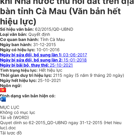
khi Nhà nước thu hồi đất trên địa
bàn tỉnh Cà Mau (Văn bản hết
hiệu lực)
Số hiệu văn bản:
62/2015/QĐ-UBND
Loại văn bản:
Quyết định
Cơ quan ban hành:
Tỉnh Cà Mau
Ngày ban hành:
31-12-2015
Ngày có hiệu lực:
10-01-2016
Ngày bị sửa đổi, bổ sung lần 1:
03-06-2017
Ngày bị sửa đổi, bổ sung lần 2:
15-01-2018
Ngày bị bãi bỏ, thay thế:
25-10-2021
Hết hiệu lực
Tình trạng hiệu lực:
Thời gian duy trì hiệu lực:
2115 ngày
(
5 năm
9 tháng
20 ngày
)
Ngày hết hiệu lực:
25-10-2021
Ngôn ngữ:
Định dạng văn bản hiện có:
MỤC LỤC
Không có mục lục
Tải về (WORD)
Quyet dinh so 62-2015_QD-UBND ngay 31-12-2015 (Het hieu
luc).doc
Tải lược đồ