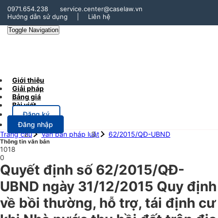
0971.654.238
service.center@caselaw.vn
Hướng dẫn sử dụng
|
Liên hệ
Toggle Navigation
Giới thiệu
Giải pháp
Bảng giá
Bài viết
Đăng ký
Đăng nhập
Trang chủ
Văn bản pháp luật
62/2015/QĐ-UBND
Thông tin văn bản
1018
0
Quyết định số 62/2015/QĐ-
UBND ngày 31/12/2015 Quy định
về bồi thường, hỗ trợ, tái định cư