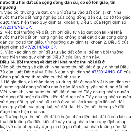
nước thu hồi đất của cộng đồng dân cư, cơ sở tôn giáo, tín
ngưỡng
1. Việc bồi thường về đất, chi phí đầu tư vào đất còn lại khi Nhà
nước thu hồi đất nông nghiệp của cộng đồng dân cư, cơ sở tôn giáo
được thực hiện theo quy định tại khoản 1, Điều 5 c
ủ
a Nghị định số
47/2014/NĐ-CP
.
2. Việc bồi thường về đất, chi phí đầu tư vào đất còn lại khi Nhà
nước thu hồi đất phi nông nghiệp không phải đất ở của cộng đồng
dân cư, cơ sở tôn giáo, tín ngưỡng quy định tại khoản 2, Điều 5 của
Nghị định số
47/2014/NĐ-CP
.
3. Việc xác định chi phí đầu tư vào đất còn lại để tính bồi thường
thực hiện theo quy định tại Điều 7 của Quy định này.
Điều 14. Bồi thường về đất khi Nhà nước thu hồi đất ở
Việc bồi thường về đất khi Nhà nước thu hồi đất ở quy định tại Điều
79 của Luật Đất đai và Điều 6 của Nghị định số
47/2014/NĐ-CP
của
Chính phủ được thực hiện cụ thể như sau:
1. Hộ gia đình, cá nhân đang sử dụng đất ở, người Việt Nam định cư
ở nước ngoài đang sở hữu nhà ở gắn liền với quyền sử dụng đất tại
Việt Nam khi Nhà nước thu hồi đất ở mà có Giấy chứng nhận quyền
sử dụng đ
ấ
t hoặc đủ điều kiện đ
ể
được cấp Giấy chứng nhận quyền
sử dụng đất, quyền sở hữu nhà ở và tài sản khác gắn liền với đất
theo quy định của pháp luật về đất đai thì việc bồi thường về đất
được thực hiện như sau:
a) Trường hợp thu hồi hết đất ở hoặc phần diện tích đất ở còn lại sau
thu hồi không đủ điều kiện để xây dựng
nh
à ở theo quy định pháp
luật về cấp phép xây dựng mà hộ gia đình, cá nhân không còn đất