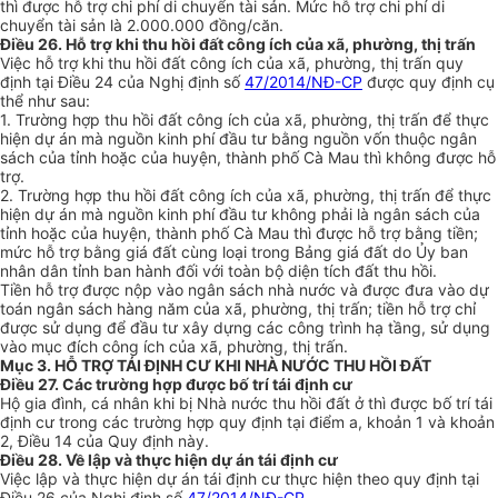
thì được hỗ trợ chi phí di chuy
ể
n tài sản. Mức hỗ trợ chi phí di
chuyển tài sản là 2.000.000 đồng/căn.
Điều 26. Hỗ trợ khi thu hồi đất công ích của xã, phường, thị trấn
Việc hỗ trợ khi thu hồi đất công ích của xã, phường, thị trấn quy
định tại Điều 24 của Nghị định số
47/2014/NĐ-CP
được quy định cụ
thể như sau:
1.
Trường hợp thu hồi đất công ích của xã, phường, thị trấn để thực
hiện dự án mà nguồn kinh phí đầu tư bằng nguồn vốn thuộc ngân
sách của tỉnh hoặc của huyện, thành phố Cà Mau thì không được hỗ
trợ.
2.
Trường hợp thu hồi đất công ích của xã, phường, thị trấn để thực
hiện dự án mà nguồn kinh phí đầu tư không phải là ngân sách của
tỉnh hoặc của huyện, thành phố Cà Mau thì được hỗ trợ bằng tiền;
mức hỗ trợ bằng giá đất cùng loại trong Bảng giá đất do Ủy ban
nhân dân tỉnh ban hành đối với toàn bộ diện tích đất thu hồi.
Tiền hỗ trợ được nộp vào ngân sách nhà nước và được đưa vào dự
toán ngân sách hàng năm của xã, phường, thị trấn; tiền hỗ trợ chỉ
được sử dụng để đầu tư xây dựng các công trình hạ tầng, sử dụng
vào mục đích công ích của xã, phường, thị trấn.
Mục 3. HỖ TRỢ TÁI ĐỊNH CƯ KHI NHÀ NƯỚC THU HỒI ĐẤT
Điều 27. Các trường hợp được bố trí tái định cư
Hộ gia đình, cá nhân khi bị Nhà nước thu hồi đất ở thì được bố trí tái
định cư trong các trường h
ợ
p quy định tại điểm a, khoản 1 và khoản
2, Điều 14 của Quy định này.
Điều 28. Về lập và thực hiện dự án tái định cư
Việc lập và thực hiện dự án tái định cư thực hiện theo quy định tại
Điều 26 của Nghị định số
47/2014/NĐ-CP
.