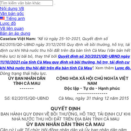
Nội dung VB
Văn bản gốc
Tiếng anh
Lược đồ
VB liên quan
Bản án áp dụng
Caselaw Việt Nam:
“Kể từ ngày 25-10-2021, Quyết định số
62/2015/QĐ-UBND ngày 31/12/2015 Quy định về bồi thường, hỗ trợ, tái
định cư khi Nhà nước thu hồi đất trên địa bàn tỉnh Cà Mau (Văn bản hết
hiệu lực) bị bãi bỏ, thay thế bởi
Quyết định số 30/2021/QĐ-UBND ngày
11/10/2021 của tỉnh Cà Mau quy định về bồi thường, hỗ trợ, tái định cư
khi Nhà nước thu hồi đất trên địa bàn tỉnh Cà Mau
”.
Xem thêm
Lược đồ.
Dòng trạng thái hiệu lực.
ỦY BAN NHÂN DÂN
CỘNG HÒA XÃ HỘI CHỦ NGHĨA VIỆT
TỈNH
CÀ MAU
NAM
-------
Độc lập - Tự do - Hạnh phúc
---------------
Số:
62
/
2015/
QĐ-UBND
Cà Mau
, ngày
31
tháng
12
năm 201
5
QUYẾT ĐỊNH
BAN HÀNH QUY ĐỊNH VỀ BỒI THƯỜNG, HỖ TRỢ, TÁI ĐỊNH CƯ KHI
NHÀ NƯỚC THU HỒI ĐẤT TRÊN ĐỊA BÀN TỈNH CÀ MAU
ỦY BAN NHÂN DÂN TỈNH CÀ MAU
Căn cứ Luật Tổ chức Hội đồng nhân dân và Ủy ban nhân dân năm