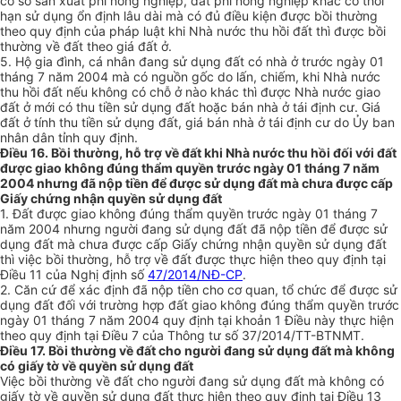
cơ sở sản xuất phi nông nghiệp, đất phi nông nghiệp khác có thời
hạn sử dụng ổn định lâu dài mà có đủ điều kiện được bồi thường
theo quy định của pháp luật khi Nhà nước thu hồi đất thì được bồi
thường về đất theo giá đất ở.
5. Hộ gia đình, cá nhân đang sử dụng đất có nhà ở trước ngày 01
tháng 7 năm 2004 mà có nguồn gốc do lấn, chiếm, khi Nhà nước
thu hồi đất nếu không có chỗ ở nào khác thì được Nhà nước giao
đất ở mới có thu tiền sử dụng đất hoặc bán nhà ở tái định cư. Giá
đất ở tính thu tiền sử dụng đất, giá bán nhà ở tái định cư do
Ủ
y ban
nhân dân tỉnh quy định.
Điều 16. Bồi thường, hỗ trợ về đất khi Nhà nước thu hồi đối với đất
được giao không đúng thẩm quyền trước ngày 01 tháng 7 năm
2004 nhưng đã nộp tiền để được sử dụng đất mà chưa được cấp
Giấy chứng nhận quyền sử dụng đất
1.
Đất được giao không đúng thẩm quyền trước ngày 01 tháng 7
năm 2004 nhưng người đang sử dụng đất đã nộp tiền đ
ể
được sử
dụng đất mà chưa được cấp Giấy chứng nhận quyền sử dụng đất
thì việc bồi thường, hỗ trợ về đất được thực hiện theo quy định tại
Điều 11 của Nghị định số
47/2014/NĐ-CP
.
2.
Căn cứ để xác định đã nộp tiền cho cơ quan, tổ chức để được sử
dụng đất đ
ố
i với trường hợp đất giao không đúng thẩm quyền trước
ngày 01 tháng 7 năm 2004 quy định tại khoản 1 Điều này thực hiện
theo quy định tại Điều 7 của Thông tư số 37/20
1
4/TT-BTNMT.
Điều 17. Bồi thường về đất cho người đang sử dụng đất mà không
có giấy tờ về quyền sử dụng đất
Việc bồi thường về đất cho người đang sử dụng đất mà không có
giấy tờ về quyền sử dụng đất thực hiện theo quy định tại Điều 13