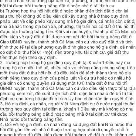
ở, nhà ở nào khác trong địa bàn xã, phường, thị trấn nơi có đất ở thu
hồi thì được bồi thường bằng đất ở hoặc nhà ở tái định cư.
b) Trường hợp thu hồi hết đất ở hoặc phần diện tích đất ở còn lại
sau thu hồi không đủ điều kiện để xây dựng nhà ở th
e
o quy định
pháp luật về cấp phép xây dựng mà hộ gia đình, cá nhân còn đất ở,
nhà ở khác trong địa bàn xã, phường, thị trấn nơi có đất ở thu hồi thì
được bồi thường bằng tiền. Đối với các huyện, thành phố Cà Mau có
điều kiện về quỹ đất ở thì được xem xét đ
ể
bồi thường bằng đất ở.
Giao UBND huyện, thành phố Cà Mau căn cứ vào quỹ đất ở và tình
hình thực tế tại địa phương quyết định giao cho hộ gia đình, cá nhân
có đất ở bị thu hồi 01 (một) nền
tr
ong khu tái định cư, giá đất thu
tiền thực hiện theo quy định.
2. Trường h
ợ
p trong hộ gia đình quy định tại Khoản 1 Điều này mà
trong hộ có nhiều thế hệ, nhiều cặp vợ chồng cùng chung sống
tr
ên
một thửa đất ở thu hồi nếu đủ điều kiện để tách thành từng hộ gia
đình riêng theo quy định của pháp
luật
về cư trú hoặc có nhiều hộ
gia đình có chung quyền sử dụng một (01) thửa đất ở thu hồi thì
UBND huyện, thành phố Cà Mau căn cứ vào điều kiện thực tế tại địa
phương xem xét, đề xuất diện tích đất, diện tích nhà ở để bố trí tái
định cư cho từng hộ gia đình trình Ủy ban nhân dân tỉnh quyết định.
3. Hộ gia đình, cá nhân, người Việt Nam định cư ở nước ngoài thuộc
trường hợp quy định tại điểm a, khoản 1 Điều này mà không có nhu
cầu bồi thường bằng đất ở hoặc bằng nhà ở tái định cư th
ì
được
Nhà nước bồi thường bằng tiền.
4. Đối với hộ gia đình, cá nhân đang sử dụng đất khi Nhà nước thu
hồi đất gắn
l
iền với nhà ở thuộc trường hợp phải di chuyển chỗ ở
nhưng không đủ điều kiện được bồi thường về đất ở, nếu không có