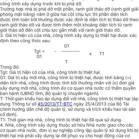
công trình xây dựng trước khi bị phá dỡ.
Trường hợp nhà bị phá dỡ một phần, r
a
nh giới tháo dỡ (ranh giới giải
phóng mặt bằng) nằm ở giữa hai cột chịu lực thì phần diện tích
được tính toán bồi thường được xác định là diện tích bị tháo dỡ theo
ranh giới tháo dỡ và được tính thêm một khoảng diện tích từ ranh
giới tháo dỡ đến cột chịu lực gần nhất với ranh giới tháo dỡ
.
3.
Giá trị hiện có của nhà, công trình xây dựng bị thiệt hại được xác
định theo công thức sau:
G1
Tgt =
- ----------
x T1
G1
T
Trong đó:
Tgt: Giá trị hiện có của nhà, công trình bị thiệt hại.
G
1
: Giá trị xây mới nhà, công trình bị thiệt hại, được tính bằng (=)
diện tích nhà, công trình được tính bồi thường nhân với (x) đơn giá
xây dựng mới nhà, công trình do cơ quan nhà nước có th
ẩ
m quyền
ban hành (UBND tỉnh, Bộ quản lý chuyên ngành).
T: Thời gian khấu hao áp dụng đối với nhà, công trình bị thiệt hại (áp
dụng Thông tư số
45/2013/TT-BTC
ngày 25/4/2013 của Bộ Tài
chính hướng dẫn chế độ quản lý, sử dụng và trích khấu hao tài sản
cố định).
T
1
: Thời gian mà nhà, công trình bị thiệt hại đã qua sử dụng.
4.
Nhà, công trình xây dựng thuộc sở hữu Nhà nước giao cho các
cơ quan nhà nước, đơn vị sự nghiệp công lập quản lý sử dụng khi bị
thiệt hại mà phải xây dựng lại để phục vụ cho hoạt động của cơ