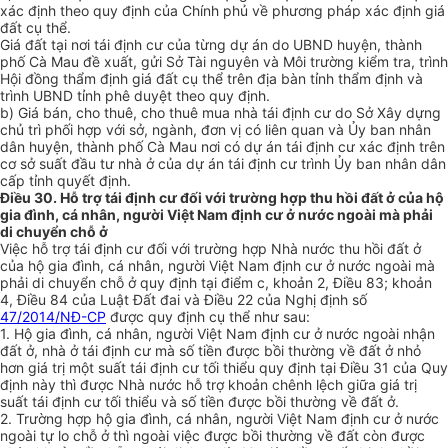
xác định theo quy định của Chính phủ về phương pháp xác định giá
đất cụ th
ể
.
Giá đất tại nơi tái định cư của từng dự án do UBND huyện, thành
phố Cà Mau đề xuất, gửi Sở Tài nguyên và Môi trường kiểm tra, trình
Hội đồng thẩm định giá đất cụ thể trên địa bàn tỉnh thẩm định và
trình UBND tỉnh phê duyệt theo quy định.
b)
Giá bán, cho thuê, cho thuê mua nhà tái định cư do Sở Xây dựng
chủ trì phối h
ợ
p với sở, ngành, đơn vị có liên quan và Ủy ban nhân
dân huyện, thành ph
ố
Cà Mau nơi có dự án tái định cư xác định trên
cơ sở suất đầu tư nhà ở của dự án tái định cư trình Ủy ban nhân dân
cấp tỉnh quyết định.
Điều 30. Hỗ trợ tái định cư đối với trường hợp thu hồi đất ở của hộ
gia đình, cá nhân, người Việt Nam định cư ở nước ngoài mà phải
di chuyển chỗ ở
Việc hỗ trợ tái định cư đối với trường h
ợ
p Nhà nước thu hồi đất ở
của hộ gia đình, cá nhân, người Việt Nam định cư ở nước ngoài mà
phải di chuyển chỗ ở quy định tại điểm c, khoản 2, Điều 83; khoản
4, Điều 84 của Luật Đất đai và Điều 22 của Nghị định số
47/2014/NĐ-CP
được quy định cụ thể như sau:
1.
Hộ gia đình, cá nhân, người Việt Nam định cư ở nước ngoài nhận
đất ở, nhà ở tái định cư mà số tiền được bồi thường về đất ở nhỏ
hơn giá trị một suất tái định cư tối thiểu quy định tại Điều 31 của Quy
định này thì được Nhà nước hỗ trợ khoản chênh lệch giữa giá trị
suất tái định cư tối thiểu và số tiền được bồi thường về đất ở.
2.
Trường h
ợ
p hộ gia đình, cá nhân, người Việt Nam định cư ở nước
ngoài tự lo chỗ ở thì ngoài việc được bồi thường về đất còn được