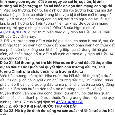
tính mạng con người; đất ở có nguy cơ sạt lở, sụt lún, bị ảnh
hưởng bởi hiện tượng thiên tai khác đe dọa tính mạng con người
1.
Việc bồi thường, hỗ
tr
ợ, tái định cư đối với trường h
ợ
p thu hồi đất
ở của hộ gia đình, cá nhân trong khu vực bị ô nhiễm môi trường có
nguy cơ đe dọa tính mạng con người; đất ở có nguy cơ sạt lở, sụt
lún, bị ảnh hưởng bởi hiện tượng thiên tai khác đe dọa tính mạng
con người quy định tại khoản 1, Điều 16 của Nghị định số
47/2014/NĐ-CP
được thực hiện theo quy định tại Điều 14 và Điều
29 của Quy định này.
2.
Đối với trường h
ợ
p đất ở của hộ gia đình, cá nhân bị sạt lở, sụt lún
bất ngờ toàn bộ diện tích thửa đất hoặc một phần diện tích thửa đất
mà phần còn lại không còn khả năng tiếp tục sử d
ụ
ng thì hộ gia
đình, cá nhân được bố trí đất ở tái định cư theo quy định tại Điều 14
của Quy định này.
Điều 21. Bồi thường, hỗ trợ khi Nhà nước thu hồi đất để thực hiện
dự án đầu tư do Quốc hội quyết định chủ trương đầu tư, Thủ
tướng Chính phủ chấp thuận chủ trương đầu tư
Việc bồi thường, hỗ trợ khi Nhà nước thu hồi đất để thực hiện dự án
đầu tư do Quốc hội quyết định chủ trương đầu tư, Thủ tướng Chính
phủ chấp thuận chủ trương đầu tư mà phải di chuyển cả cộng đồng
dân cư, làm ảnh hưởng đến toàn bộ đời sống, kinh tế - xã hội,
truyền thống văn hóa của cộng đồng; dự án thu hồi đất liên quan
đến nhiều tỉnh, thành ph
ố
trực thuộc Trung ương thực hiện theo quy
định tại Điều 17 của Nghị định số
47/2014/NĐ-CP
.
Mục 2. HỖ TRỢ KHI NHÀ NƯỚC THU HỒI ĐẤT
Điều 22. Hỗ trợ ổn định đời sống và sản xuất khi Nhà nước thu hồi
đất