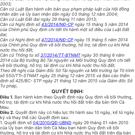
2003;
Căn cứ Luật Ban hành văn bản quy phạm pháp luật của Hội đồng
nhân dân và Ủy ban nhân dân ngày 03 tháng 12 năm 2004;
Căn cứ Luật Đất đai ngày 29 tháng 11 năm 2013;
Căn cứ Nghị định số
43/2014/NĐ-CP
ngày 15 tháng 5 năm 2014
của Chính phủ Quy định chi tiết thi hành một số điều của Luật Đất
đai;
Căn cứ Nghị định số
47/2014/NĐ-CP
ngày 15 tháng 5 năm 2014
của Chính phủ Quy định về bồi thường, hỗ trợ, tái định cư khi Nhà
nước thu hồi đất;
Căn cứ Thông tư số
37/2014/TT-BTNMT
ngày 30 tháng 6 năm
2014 của Bộ trưởng Bộ Tài nguyên và Môi trường Quy định chi tiết
về bồi thường, hỗ trợ, tái định cư khi Nhà nước thu hồi đất;
Theo đề nghị của Giám đốc Sở Tài nguyên và Môi trường tại Tờ trình
số 550/TTr-STNMT ngày 25 tháng 12 năm 2015 và Báo cáo thẩm
định số 425/BC- STP ngày 21 tháng 12 năm 2015 của Giám đốc Sở
Tư pháp,
QUY
Ế
T ĐỊNH:
Điều 1.
Ban hành kèm theo Quyết định này Quy định về bồi thường,
hỗ trợ, tái định cư khi Nhà nước thu hồi đất trên địa bàn tỉnh Cà
Mau.
Điều 2.
Quyết định này có hiệu lực thi hành sau 10 ngày, kể từ ngày
ký và thay thế các Quyết định sau:
1. Quyết định số
04/2010/QĐ-UBND
ngày 29 tháng 01 năm 2010
của Ủy ban nhân dân tỉnh Cà Mau ban hành Quy định về bồi
thường, hỗ trợ và tái định cư khi Nhà nước thu hồi đất trên địa bàn