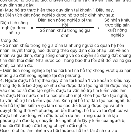
quy định sau đây:
a)
Mức hỗ trợ thực hiện theo quy định tại khoản 1 Điều này.
b)
Diện tích đất nông nghiệp được hỗ trợ xác định như sau:
Diện tích nông nghiệp bị thu
S
ố
nhân kh
ẩ
u
Di
ệ
n tích nông
hồi
trực ti
ế
p sản
nghiệp đư
ợ
c
=
x
xuất nông
Số nhân khẩu trong hộ gia
h
ỗ
trợ
nghiệp
đình
Trong đó:
- Số nhân khẩu trong hộ gia đình là những người có quan hệ hôn
nhân, huyết thống, nuôi dưỡng theo quy định của pháp luật về hôn
nhân và gia đình, đang sống chung và có quyền sử dụng đất chung
tính đến thời điểm Nhà nước có Thông báo thu hồi đất đối với hộ gia
đình, cá nhân đó.
- Diện tích nông nghiệp bị thu hồi khi tính hỗ trợ không vượt quá hạn
mức giao đất nông nghiệp tại địa phương.
4.
Người được hỗ trợ theo quy định tại khoản 1 và khoản 2 Điều này
trong độ tu
ổ
i lao động có nhu cầu được đào tạo nghề thì được nhận
vào các cơ sở đào tạo ngh
ề
, được tư vấn hỗ trợ tìm kiếm việc làm
và được Nhà nước chi trả học phí cho một khóa học đào tạo nghề,
tư vấn hỗ trợ tìm kiếm việc làm. Kinh phí hỗ trợ đào tạo học nghề, tư
vấn hỗ trợ tìm kiếm việc làm cho các đối tượng được lập và phê
duyệt đ
ồ
ng thời với phương án bồi thường, hỗ trợ và tái định cư và
được tính vào t
ổ
ng vốn đầu tư của dự án. Trong quá trình lập
phương án đào tạo, chuyển đổi nghề phải lấy ý kiến của ngư
ờ
i bị
thu hồi đất thuộc đối tượng chuyển đổi nghề.
Giao Tổ chức làm nhiệm vụ bồi thường, hỗ trợ, tái định cư lập