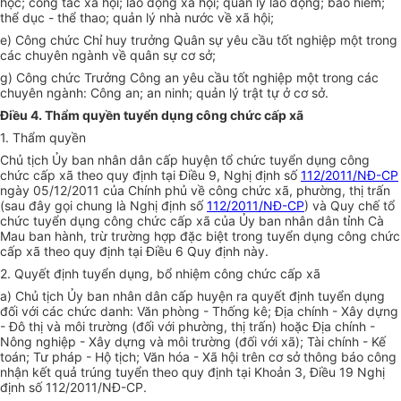
học; công tác xã hội; lao động xã hội; quản lý lao động; b
ả
o hiểm;
thể dục - thể thao; quản lý nhà nước về xã hội;
e) Công chức Chỉ huy trưởng Quân sự yêu cầu tốt nghiệp một
tr
ong
các chuyên ngành về quân sự cơ sở;
g) Công chức Trưởng Công an yêu cầu tốt nghiệp một trong các
chuyên ngành: Công an; an ninh; quản lý trật tự ở cơ sở.
Điều 4. Thẩm quyền tuyển dụng công chức cấp xã
1
. Th
ẩ
m quy
ề
n
Chủ tịch Ủy ban nhân dân cấp huyện tổ chức tuyển dụng công
chức cấp xã theo quy định tại Điều 9, Nghị định số
112/2011/NĐ-CP
ngày 05/12/2011 của Chính phủ về công chức xã, phường, thị trấn
(sau đây gọi chung là Nghị định số
112/2011/NĐ-CP
) và Quy chế tổ
chức tuyển dụng công chức cấp xã của Ủy ban nhân dân tỉnh Cà
Mau ban hành, trừ trường hợp đặc biệt
tr
ong tuyển dụng công chức
cấp xã theo quy định tại Điều 6 Quy định này.
2. Quyết định tuyển dụng, bổ nhiệm công chức cấp xã
a) Chủ tịch Ủy ban nhân dân cấp huyện ra quyết định tuyển dụng
đối với các chức danh: Văn phòng - Thống kê; Địa chính - Xây dựng
- Đô thị và môi trường (đối với phường, thị trấn) hoặc Địa chính -
Nông nghiệp - Xây dựng và môi trường (đối với xã); Tài chính - Kế
toán; Tư pháp - Hộ tịch; Văn hóa - Xã hội trên cơ sở thông báo công
nhận kết quả trúng tuyển theo quy định tại Khoản 3, Điều 19 Nghị
đ
ị
nh số 112/201
1
/NĐ-CP.