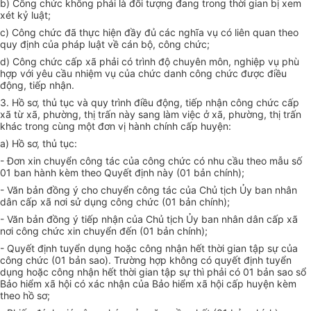
b) Công chức không phải là đối tượng đang trong thời gian bị xem
xét kỷ luật;
c) Công chức đã thực hiện đầy đủ các nghĩa vụ có liên quan theo
quy định của pháp luật về cán bộ, công chức;
d) Công chức cấp xã phải có trình độ chuyên môn, nghiệp vụ phù
hợp với yêu cầu nhiệm vụ của chức danh công chức được điều
động, tiếp nhận.
3. Hồ sơ, thủ tục và quy trình điều động, tiếp nhận công chức cấp
xã từ xã, phường, thị trấn này sang làm việc ở xã, phường, thị trấn
khác trong cùng một đơn vị hành chính cấp huyện:
a) Hồ sơ, thủ tục:
- Đơn xin chuyển công tác của công chức có nhu cầu theo mẫu số
01 ban hành kèm theo Quyết định này (01 bản chính);
- Văn bản đồng ý cho chuyển công tác của Chủ tịch Ủy ban nhân
dân cấp xã nơi sử dụng công chức (01 bản chính);
- Văn bản đồng ý tiếp nhận của Chủ tịch Ủy ban nhân dân cấp xã
nơi công chức xin chuyển đến (01 bản chính);
- Quyết định tuyển dụng hoặc công nhận hết thời gian tập sự của
công chức (01 bản sao). Trường hợp không có quyết định tuyển
dụng hoặc công nhận hết thời gian tập sự thì phải có 01 bản sao sổ
Bảo hiểm xã hội có xác nhận của Bảo hiểm xã hội cấp huyện kèm
theo hồ sơ;