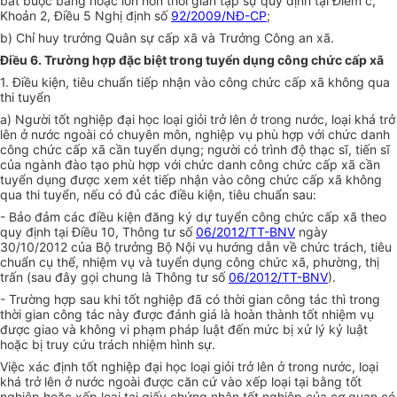
bắt buộc bằng hoặc lớn hơn thời gian tập sự quy định tại Điểm c,
Khoản 2, Điều 5 Nghị định số
92/2009/NĐ-CP
;
b) Chỉ huy trưởng Quân sự cấp xã và Trưởng Công an xã.
Điều 6. Trường hợp đặc biệt trong tuyển dụng công chức cấp xã
1. Điều kiện, tiêu chuẩn tiếp nhận vào công chức cấp xã không qua
thi tuyển
a) Người tốt nghiệp đại học loại giỏi trở lên ở trong nước, loại khá trở
lên ở nước ngoài có chuyên môn, nghiệp vụ phù hợp với chức danh
công chức cấp xã cần tuyển dụng; người có trình độ thạc sĩ, tiến sĩ
của ngành đào tạo phù hợp với chức danh công chức cấp xã cần
tuyển dụng được xem xét tiếp nhận vào công chức cấp xã không
qua thi tuyển, nếu có đủ các điều kiện, tiêu chuẩn sau:
- Bảo đảm các điều kiện đăng ký dự tuyển công chức cấp xã theo
quy định tại Điều 10, Thông tư số
06/2012/TT-BNV
ngày
30/10/2012 của Bộ trưởng Bộ Nội vụ hướng dẫn về chức trách, tiêu
chuẩn cụ thể, nhiệm vụ và tuyển dụng công chức xã, phường, thị
trấn (sau đây gọi chung là Thông tư số
06/2012/TT-BNV
).
- Trường hợp sau khi tốt nghiệp đã có thời gian công tác thì trong
thời gian công tác này được đánh giá là hoàn thành tốt nhiệm vụ
được giao và không vi phạm pháp luật đến mức bị xử lý kỷ luật
hoặc bị truy cứu trách nhiệm hình sự.
Việc xác định tốt nghiệp đại học loại giỏi trở lên ở trong nước, loại
khá trở lên ở nước ngoài được căn cứ vào xếp loại tại bằng tốt
nghiệp hoặc xếp loại tại giấy chứng nhận tốt nghiệp của cơ quan có