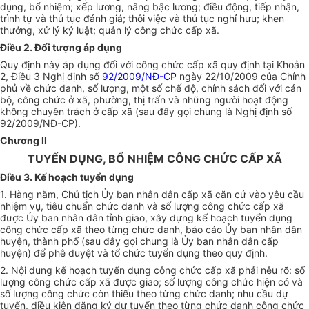
dụng, bổ nhiệm; xếp lương, nâng bậc lương; điều động, tiếp nhận,
trình tự và thủ tục đánh giá; thôi việc và thủ tục nghỉ hưu; khen
thưởng, xử lý kỷ luật; quản lý công chức c
ấ
p xã.
Điều 2. Đối tượng áp dụng
Quy định này áp dụng đối với công chức cấp xã quy định tại Khoản
2, Điều 3 Nghị định số
92/2009/NĐ-CP
ngày 22/10/2009 của Chính
phủ về chức danh, số lượng, một số chế độ, chính sách đối với cán
bộ, công chức ở xã, phường, thị trấn và những người hoạt động
không chuyên trách ở
c
ấp xã (sau đây gọi chung là Nghị định s
ố
92/20
0
9/NĐ-CP).
Chương II
TUYỂN DỤNG, BỔ NHIỆM CÔNG CHỨC CẤP XÃ
Điều 3. Kế hoạch tuyển dụng
1. Hàng năm, Chủ tịch Ủy ban nhân dân cấp xã căn cứ vào yêu cầu
nhiệm vụ, tiêu chuẩn chức danh và số lượng công chức cấp xã
được Ủy ban nhân dân tỉnh giao, xây dựng kế hoạch tuyển dụng
công chức cấp xã theo từng chức danh, báo cáo Ủy ban nhân dân
huyện, thành phố (sau đây gọi chung là Ủy ban nhân dân cấp
huyện) để phê duyệt và tổ chức tuyển dụng theo quy định.
2. Nội dung kế hoạch tuyển dụng công chức cấp xã phải nêu rõ: số
lượng công chức cấp xã được giao; số lượng công chức hiện có và
số lượng công chức còn thiếu theo từng chức danh; nhu cầu dự
tuyển, điều kiện đăng ký dự tuyển theo từng chức danh công chức