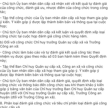
- Chủ tịch Ủy ban nhân dân cấp xã nhận xét về kết quả tự đánh giá
của công chức, đánh giá ưu, nhược điểm của công chức trong công
tác;
- Tập thể công chức của Ủy ban nhân dân cấp xã họp tham gia góp
ý kiến. Ý kiến góp ý được lập thành biên bản và thông qua tại cuộc
họp;
- Chủ tịch Ủy ban nhân dân cấp xã kết luận và quyết định xếp loại
công chức tại cuộc họp đánh giá công chức hàng năm.
b) Đối với công chức Chỉ huy trưởng Quân sự cấp xã và Trưởng
Công an xã:
- Công chức làm báo cáo và tự đánh giá k
ế
t quả công tác theo
nhiệm vụ được giao theo mẫu số 03 ban hành kèm theo Quyết định
này;
- Tập thể Ban Chỉ huy Quân sự cấp xã, Công an xã và công chức
của Ủy ban nhân dân cấp xã họp tham gia góp ý. Ý kiến góp ý
được lập thành biên bản và thông qua tại cuộc họp;
- Chủ tịch Ủy ban nhân dân cấp xã đánh giá, quyết định xếp loại
công chức và thông báo đến công chức sau khi tham khảo ý kiến
góp ý bằng văn bản của Chỉ huy trưởng Ban Chỉ huy Quân sự cấp
huyện (đối với Chỉ huy trưởng Quân sự cấp xã), Trưởng Công an
huyện (đối với Trưởng Công an x
ã
).
8. Phân loại đánh giá công chức và tiêu chí phân loại đánh giá công
chức cấp xã