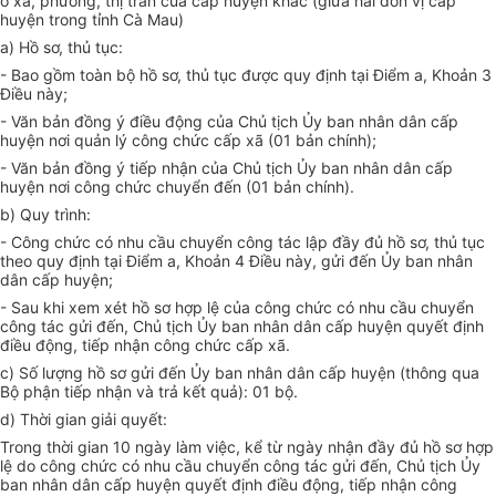
ở xã, phường, thị trấn của cấp huyện khác (giữa hai đơn vị cấp
huyện trong tỉnh Cà Mau)
a) Hồ sơ, thủ tục:
- Bao gồm toàn bộ hồ sơ, thủ tục được quy định tại Điểm a, Khoản 3
Điều này;
- Văn bản đồng ý điều động của Chủ tịch
Ủ
y ban nhân dân cấp
huyện nơi quản lý công chức cấp xã (01 bản chính);
- Văn bản đồng ý tiếp nhận của Chủ tịch
Ủ
y ban nhân dân cấp
huyện nơi công chức chuyển đến (01 bản chính).
b) Quy trình:
- Công chức có nhu cầu chuyển công tác lập đầy đủ hồ sơ, thủ tục
theo quy định tại Điểm a, Khoản 4 Điều này, gửi đến Ủy ban nhân
dân cấp huyện;
- Sau khi xem xét hồ sơ hợp lệ của công chức có nhu cầu chuyển
công tác gửi đến, Chủ tịch Ủy ban nhân dân cấp huyện quyết định
điều động, tiếp nhận công chức c
ấ
p xã.
c) Số lượng hồ sơ gửi đến Ủy ban nhân dân cấp huyện (thông qua
Bộ phận tiếp nhận và trả kết quả): 01 bộ.
d) Thời gian giải quyết:
Trong thời gian 10 ngày làm việc, kể từ ngày nhận đầy đủ hồ sơ hợp
lệ do công chức có nhu cầu chuyển công tác gửi đến, Chủ tịch Ủy
ban nhân dân cấp huyện quyết định điều động, tiếp nhận công