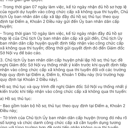
- Trong thời gian 07 ngày làm việc, kể từ ngày nhận đủ hồ sơ hợp lệ
của người dự tuyển vào công chức cấp xã không qua thi tuyển, Chủ
tịch Ủy ban nhân dân cấp xã lập đầy đủ hồ sơ, thủ tục theo quy
định tại Điểm a, Khoản 2 Điều này gửi đến Ủy ban nhân dân cấp
huyện;
- Trong thời gian 10 ngày làm việc, kể từ ngày nhận đầy đủ hồ sơ
hợp lệ của Chủ tịch Ủy ban nhân dân cấp xã gửi đến, Chủ tịch Ủy
ban nhân dân cấp huyện quyết định tiếp nhận vào công chức cấp
xã không qua thi tuyển; đồng thời gửi quyết định đó đến Giám đốc
Sở Nội vụ để báo cáo.
3. Chủ tịch Ủy ban nhân dân cấp huyện phải lập hồ sơ, thủ tục đề
nghị Giám đốc Sở Nội vụ thống nhất ý kiến trước khi quyết định tiếp
nhận vào công chức cấp xã không qua thi tuyển đối với các trường
h
ợ
p quy định tại Điểm a, Điểm b, Khoản 1 Điều này (trừ trường hợp
quy định tại Khoản 2 Điều này).
Hồ sơ, thủ tục và quy trình đề nghị Giám đốc Sở Nội vụ thống nhất ý
kiến trước khi tiếp nhận vào công chức cấp xã không qua thi tuyển:
a) Hồ sơ, thủ tục:
- Bao gồm toàn bộ hồ sơ, thủ tục theo quy định tại Điểm a, Khoản 2
Điều này;
- Tờ trình của Chủ tịch Ủy ban nhân dân cấp huyện (trong đó nêu rõ
số lượng và chức danh công chức cấp xã c
ầ
n tuyển dụng tương
ứng với từng trường hợp đề nghị tiếp nhận không qua thi tuyển