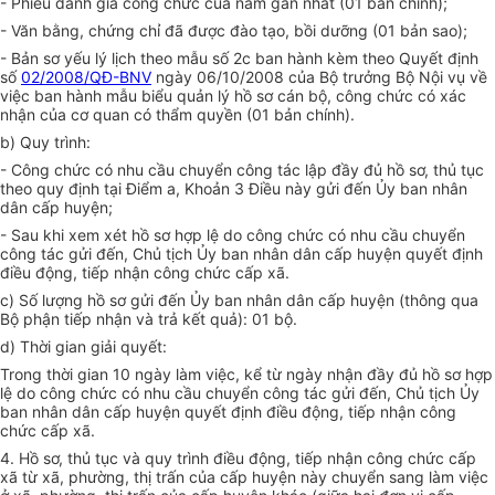
- Phiếu đánh giá công chức của năm gần nhất (01 bản chính);
- Văn bằng, chứng chỉ đã được đào tạo, bồi dưỡng (01 bản sao);
- Bản sơ yếu lý lịch theo mẫu số 2c ban hành kèm theo Quyết định
số
02/2008/QĐ-BNV
ngày 06/10/2008 của Bộ trưởng Bộ Nội vụ về
việc ban hành mẫu biểu quản lý hồ sơ cán bộ, công chức có xác
nhận của cơ quan có thẩm quyền (01 bản chính).
b) Quy trình:
- Công chức có nhu cầu chuyển công tác lập đầy đủ hồ sơ, thủ tục
theo quy định tại Điểm a, Khoản 3 Điều này gửi đến Ủy ban nhân
dân cấp huyện;
- Sau khi xem xét hồ sơ h
ợ
p lệ do công chức có nhu cầu chuyển
công tác gửi đến, Chủ tịch Ủy ban nhân dân cấp huyện quyết định
điều động, tiếp nhận công chức cấp xã.
c) Số lượng hồ sơ gửi đến Ủy ban nhân dân cấp huyện (thông qua
B
ộ phận tiếp nhận và trả kết quả): 01 bộ.
d) Thời gian giải quyết:
Trong thời gian 10 ngày làm việc, kể từ ngày nhận đầy đủ hồ sơ hợp
lệ do công chức có nhu cầu chuyển công tác g
ử
i đến, Chủ tịch Ủy
ban nhân dân cấp huyện quyết định điều động, tiếp nhận công
chức cấp xã.
4. Hồ sơ, thủ tục và quy
tr
ình điều động, tiếp nhận công chức cấp
xã từ xã, phường, thị trấn của cấp huyện này chuyển sang làm việc