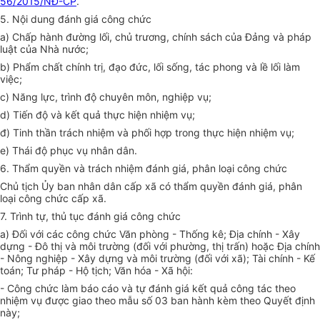
56/2015/NĐ-CP
.
5. Nội dung đánh giá công chức
a) Chấp hành đường lối, chủ trương, chính sách của Đảng và pháp
luật của Nhà nước;
b) Phẩm chất chính
tr
ị, đạo đức, lối sống, tác phong và lề lối làm
việc;
c) Năng lực, trình độ chuyên môn, nghiệp vụ;
d) Tiến độ và kết quả thực hiện nhiệm vụ;
đ) Tinh thần trách nhiệm và phối hợp trong thực hiện nhiệm vụ;
e) Thái độ phục vụ nhân dân.
6. Thẩm quyền và trách nhiệm đánh giá, phân loại công chức
Chủ tịch Ủy ban nhân dân cấp xã có thẩm quyền đánh giá, phân
loại công chức c
ấ
p xã.
7. Trình tự, thủ tục đánh giá công chức
a) Đối với các công chức Văn phòng - Thống kê; Địa chính - Xây
dựng - Đô thị và môi trường (đối với phường, thị trấn) hoặc Địa chính
- Nông nghiệp - Xây dựng và môi trường (đối với xã); Tài chính - Kế
toán; Tư pháp - Hộ tịch; Văn hóa - Xã hội:
- Công chức làm báo cáo và tự đánh giá kết quả công tác theo
nhiệm vụ được giao theo mẫu số 03 ban hành kèm theo Quyết định
này;