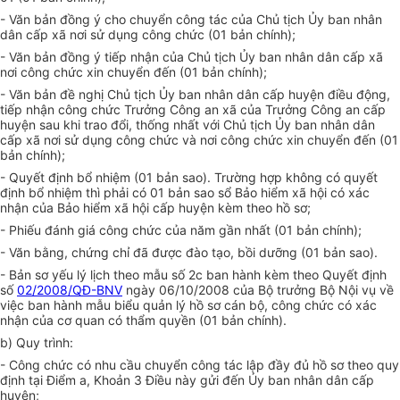
- Văn bản đồng ý cho chuyển công tác của Chủ tịch Ủy ban nhân
dân cấp xã nơi sử dụng công chức (01 bản chính);
- Văn bản đồng ý tiếp nhận của Chủ tịch Ủy ban nhân dân cấp xã
nơi công chức xin chuyển đến (01 bản chính);
- Văn bản đề nghị Chủ tịch Ủy ban nhân dân cấp huyện điều động,
tiếp nhận công chức Trưởng Công an xã của Trưởng Công an cấp
huyện sau khi trao đổi, thống nhất với Chủ tịch Ủy ban nhân dân
cấp xã nơi sử dụng công chức và nơi công chức xin chuyển đến (01
bản chính);
- Quyết định bổ nhiệm (01 bản sao). Trường hợp không có quyết
định bổ nhiệm th
ì
phải có 01 bản sao sổ Bảo hiểm xã hội có xác
nhận của Bảo hiểm xã hội cấp huyện kèm theo hồ sơ;
- Phiếu đánh giá công chức của năm gần nhất (01 bản chính);
- Văn bằng, chứng chỉ đã được đào tạo, bồi dưỡng (01 bản sao).
- Bản sơ yếu lý lịch theo mẫu số 2c ban hành kèm theo Quyết định
số
02/2008/QĐ-BNV
ngày 06/10/2008 của Bộ trưởng Bộ Nội vụ về
việc ban hành mẫu biểu quản lý hồ sơ cán bộ, công chức có xác
nhận của cơ quan có thẩm quyền (01 bản chính).
b) Quy trình:
- Công chức có nhu cầu chuyển công tác lập đầy đủ hồ sơ theo quy
định tại Điểm a, Khoản 3 Điều này gửi đến Ủy ban nhân dân cấp
huyện;