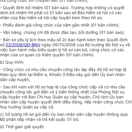
nơi công chức xin chuyển đến (01 bản chính);
- Quyết định bổ nhiệm (01 bản sao). Trường hợp không có quyết
định bổ nhiệm thì phải có 01 bản sao sổ Bảo hiểm xã hội có xác
nhận của Bảo hiểm xã hội cấp huyện kèm theo hồ sơ;
- Phiếu đánh giá công chức của n
ă
m g
ầ
n nhất (01 bản chính);
- Văn bằng, chứng chỉ đã được đào tạo, bồi dưỡng (01 bản sao);
- Bản sơ yếu lý lịch theo mẫu số 2c ban hành kèm theo Quyết định
số
02/2008/QĐ-BNV
ngày 06/10/2008 của Bộ trưởng Bộ Nội vụ về
việc ban hành mẫu bi
ể
u quản lý hồ sơ cán bộ, công chức có xác
nhận của cơ quan có thẩm quyền (01 bản chính).
b) Quy trình:
- Công chức có nhu cầu chuyển công tác lập đ
ầ
y đủ hồ sơ h
ợ
p lệ
theo quy định tại Đi
ể
m a, Khoản 3 Điều này gửi đến Ủy ban nhân
dân cấp huyện;
- Sau khi xem xét hồ sơ hợp lệ của công chức cấp xã có nhu c
ầ
u
chuyển công tác gửi đến và ý kiến thống nhất của Phòng Nội vụ
cấp huyện với Ban Chỉ huy Quân sự cấp huyện, Chủ tịch Ủy ban
nhân dân cấp huyện quyết định điều động, ti
ế
p nhận công chức Chỉ
huy trưởng Quân sự cấp xã.
c)
S
ố lượng hồ sơ gửi đến Ủy ban nhân dân cấp huyện (thông qua
Bộ phận tiếp nhận và trả kết quả): 01 bộ;
d) Thời gian giải quyết: