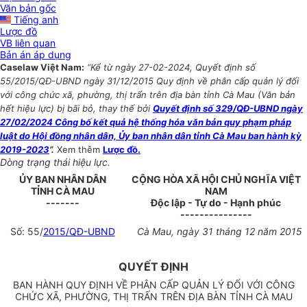
Văn bản gốc
Tiếng anh
Lược đồ
VB liên quan
Bản án áp dụng
Caselaw Việt Nam:
“Kể từ ngày 27-02-2024, Quyết định số
55/2015/QĐ-UBND ngày 31/12/2015 Quy định về phân cấp quản lý đối
với công chức xã, phường, thị trấn trên địa bàn tỉnh Cà Mau (Văn bản
hết hiệu lực) bị bãi bỏ, thay thế bởi
Quyết định số 329/QĐ-UBND ngày
27/02/2024 Công bố kết quả hệ thống hóa văn bản quy phạm pháp
luật do Hội đồng nhân dân, Ủy ban nhân dân tỉnh Cà Mau ban hành kỳ
2019-2023
”.
Xem thêm
Lược đồ.
Dòng trạng thái hiệu lực.
ỦY BAN NHÂN DÂN
CỘNG HÒA XÃ HỘI CHỦ NGHĨA VIỆT
TỈNH
CÀ MAU
NAM
-------
Độc lập - Tự do - Hạnh phúc
---------------
Số:
55
/
2015/QĐ-UBND
Cà Mau
, ngày
31
tháng 12 năm 2015
QUYẾT ĐỊNH
BAN HÀNH QUY ĐỊNH VỀ PHÂN CẤP QUẢN LÝ ĐỐI VỚI CÔNG
CHỨC XÃ, PHƯỜNG, THỊ TRẤN TRÊN ĐỊA BÀN TỈNH CÀ MAU