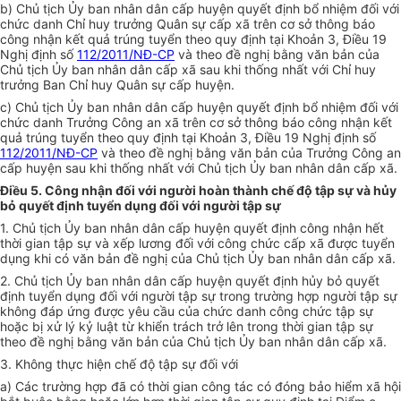
b) Chủ tịch Ủy ban nhân dân cấp huyện quyết định bổ nhiệm đối với
chức danh Chỉ huy trưởng Quân sự cấp xã trên cơ sở thông báo
công nhận kết quả trúng tuyển theo quy định tại Khoản 3, Điều 19
Nghị định số
112/2011/NĐ-CP
và theo đề nghị bằng văn bản của
Chủ tịch Ủy ban nhân dân cấp xã sau khi thống nhất với Chỉ huy
trưởng Ban Chỉ huy Quân sự cấp huyện.
c) Chủ tịch Ủy ban nhân dân cấp huyện quyết định bổ nhiệm đối v
ớ
i
chức danh Trưởng Công an xã trên cơ sở thông báo công nhận kết
quả trúng tuyển theo quy định tại Khoản 3, Điều 19 Nghị định số
112/2011/NĐ-CP
và theo đề nghị bằng văn bản của Trưởng Công an
cấp huyện sau khi thống nhất với Chủ tịch Ủy ban nhân dân cấp xã.
Điều 5. Công nhận đối với người hoàn thành chế độ tập sự và hủy
bỏ quyết định tuyển dụng đối với người tập sự
1. Chủ tịch Ủy ban nhân dân cấp huyện quyết định công nhận h
ế
t
thời gian tập sự và x
ế
p lương đối với công chức cấp xã được tuyển
dụng khi có văn bản đề nghị của Chủ tịch Ủy ban nhân dân cấp xã.
2. Chủ tịch Ủy ban nhân dân cấp huyện quyết định hủy bỏ quyết
định tuyển dụng đối với người tập sự trong trường h
ợ
p người tập sự
không đáp ứng được yêu cầu của chức danh công chức tập sự
hoặc bị xử lý kỷ luật từ khiển trách trở lên trong thời gian tập sự
theo đề nghị bằng văn bản của Chủ tịch Ủy ban nhân dân cấp xã.
3. Không thực hiện ch
ế
độ tập sự đối với
a) Các trường hợp đã có thời gian công tác có đóng bảo hiểm xã hội