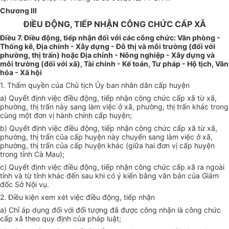
Chương III
ĐIỀU ĐỘNG, TIẾP NHẬN CÔNG CHỨC CẤP XÃ
Điều 7. Điều động, tiếp nhận đối với các công chức: Văn phòng -
Thống kê, Địa chính - Xây dựng - Đô thị và môi trường (đối với
phường, thị trấn) hoặc Địa chính - Nông nghiệp - Xây dựng và
môi trường (đối với xã), Tài chính - Kế toán, Tư pháp - Hộ tịch, Văn
hóa - Xã hội
1. Thẩm quyền của Chủ tịch Ủy ban nhân dân cấp huyện
a) Quyết định việc điều động, tiếp nhận công chức cấp xã từ xã,
phường, thị trấn này sang làm việc ở xã, phường, thị trấn khác trong
cùng một đơn vị hành chính cấp huyện;
b) Quyết định việc điều động, tiếp nhận công chức cấp xã từ xã,
phường, thị trấn của cấp huyện này chuyển sang làm việc ở xã,
phường, thị trấn của cấp huyện khác (giữa hai đơn vị cấp huyện
trong tỉnh Cà Mau);
c) Quyết định việc điều động, tiếp nhận công chức cấp xã ra ngoài
t
ỉ
nh và từ tỉnh khác đến s
a
u khi có ý kiến bằng văn bản của Giám
đốc Sở Nội vụ.
2. Điều kiện xem xét việc điều động, tiếp nhận
a) Chỉ áp dụng đối với đối tượng đã được công nhận là công chức
cấp xã theo q
u
y định của pháp luật;