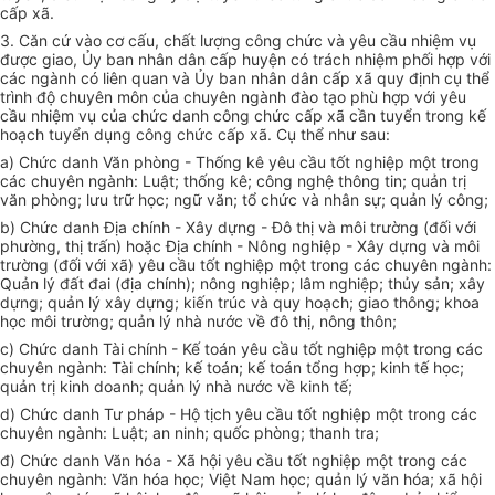
cấp xã.
3. Căn cứ vào cơ cấu, chất lượng công chức và yêu cầu nhiệm vụ
được giao, Ủy ban nhân dân cấp huyện có trách nhiệm phối h
ợ
p với
các ngành có liên quan và Ủy ban nhân dân cấp xã quy định cụ thể
trình độ chuyên môn của chuyên ngành đào tạo phù h
ợ
p với yêu
c
ầ
u nhiệm vụ của chức danh công chức cấp xã cần tuyển trong kế
hoạch tuyển dụng công chức c
ấ
p xã. Cụ th
ể
như sau:
a) Chức danh Văn phòng - Thống kê yêu cầu tốt nghiệp một trong
các chuyên ngành: Luật; thống kê; công nghệ thông tin; quản trị
văn phòng; lưu trữ học; ngữ văn; tổ chức và nhân sự; quản lý công;
b) Chức danh Địa chính - Xây dựng - Đô thị và môi trường (đối với
phường, thị trấn) hoặc Địa chính - Nông nghiệp - Xây dựng và môi
trường (đối với xã) yêu cầu tốt nghiệp một trong các chuyên ngành:
Quản lý đất đai (địa chính); nông nghiệp; lâm nghiệp; thủy sản; xây
dựng; quản lý xây dựng; kiến trúc và quy hoạch; giao thông; khoa
học môi trường; quản lý nhà nước về đô thị, nông thôn;
c) Chức danh Tài chính - Kế toán yêu cầu tốt nghiệp một trong các
chuyên ngành: Tài chính; kế toán; kế toán tổng hợp; kinh tế học;
quản trị kinh doanh; quản lý nhà nước về kinh tế;
d) Chức danh Tư pháp - Hộ tịch yêu cầu tốt nghiệp một
tr
ong các
chuyên ngành: Luật; an ninh; quốc phòng; thanh tra;
đ) Chức danh Văn hóa - Xã hội yêu cầu tốt nghiệp một trong các
chuyên ngành: Văn hóa học; Việt Nam học; quản lý văn hóa; xã hội