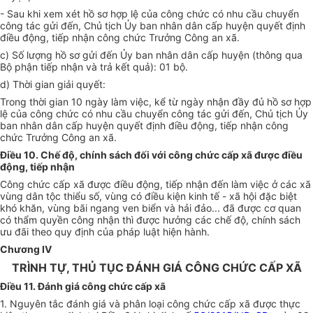
- Sau khi xem xét hồ sơ hợp lệ của công chức có nhu cầu chuyển
công tác gửi đến, Chủ tịch Ủy ban nhân dân cấp huyện quyết định
điều động, tiếp nhận công chức Trưởng Công an xã.
c) Số lượng hồ sơ gửi đến Ủy ban nhân dân cấp huyện (thông qua
Bộ phận ti
ế
p nhận và trả k
ế
t quả): 01 bộ.
d) Thời gian giải quyết:
Trong thời gian 10 ngày làm việc, kể từ ngày nhận đầy đủ hồ sơ hợp
lệ của công chức có nhu cầu chuyển công tác gửi đến, Chủ tịch Ủy
ban nhân dân cấp huyện quyết định điều động, tiếp nhận công
chức Trưởng Công an xã.
Điều 10. Chế độ, chính sách đối với công chức cấp xã được điều
động, tiếp nhận
Công chức cấp xã được điều động, tiếp nhận đến làm việc ở các xã
vùng dân tộc thiểu số, vùng có điều kiện kinh tế - xã hội đặc biệt
khó khăn, vùng bãi ngang ven biển và hải đảo... đã được cơ quan
có thẩm quyền công nhận thì được hưởng các chế độ, chính sách
ưu đãi theo quy định của pháp luật hiện hành.
Chương IV
TRÌNH TỰ, THỦ TỤC ĐÁNH GIÁ CÔNG CHỨC CẤP XÃ
Điều 11. Đánh giá công chức cấp xã
1. Nguyên tắc đánh giá và phân loại công chức cấp xã được thực