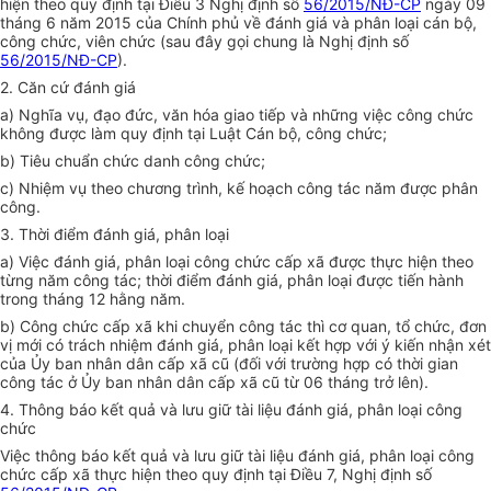
hiện theo quy định tại Điều 3 Nghị định số
56/2015/NĐ-CP
ngày 09
tháng 6 năm 2015 của Chính phủ về đánh giá và phân loại cán bộ,
công chức, viên chức (sau đây gọi chung là Nghị định số
56/2015/NĐ-CP
).
2. Căn cứ đánh giá
a) Nghĩa vụ, đạo đức, văn hóa giao tiếp và những việc công chức
không được làm quy định tại Luật Cán bộ, công chức;
b) Tiêu chuẩn chức danh công chức;
c) Nhiệm vụ theo chương trình, kế hoạch công tác năm được phân
công.
3. Thời điểm đánh giá, phân loại
a) Việc đánh giá, phân loại công chức cấp xã được thực hiện theo
từng năm công tác; thời điểm đánh giá, phân loạ
i
được tiến hành
trong tháng 12 hằng năm.
b) Công chức cấp xã khi chuyển công tác thì cơ quan, tổ chức, đơn
vị mới có trách nhiệm đánh giá, phân l
o
ại kết h
ợ
p với ý kiến nhận xét
của Ủy ban nhân dân cấp xã cũ (đối với trường hợp có thời gian
công tác ở Ủy ban nhân dân cấp xã cũ từ 06 tháng trở lên).
4. Thông báo kết quả và lưu giữ tài liệu đánh giá, phân loại công
chức
Việc thông báo kết quả và lưu giữ tài liệu đánh giá, phân loại công
chức cấp xã thực hiện theo quy định tại Điều 7, Nghị định số