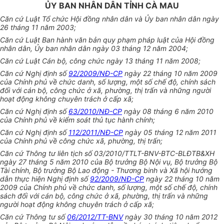
ỦY BAN NHÂN DÂN TỈNH CÀ MAU
Căn cứ Luật Tổ chức Hội đồng nhâ
n
dân và Ủy ban nhân dân ngày
26 tháng 11 năm 2003;
Căn cứ Luật Ban hành văn bản quy phạm pháp luật của Hội đồng
nhân dân, Ủy ban nhân dân ngày 03 tháng 12 năm 2004;
Căn cứ Luật Cán bộ, công chức ngày 13 tháng 11 năm 2008;
Căn cứ Nghị định số
92/2009/NĐ-CP
ngày 22 tháng 10 năm 2009
của Chính phủ về chức danh, số lượng, một số chế độ, chính sách
đối với cán bộ, công chức ở xã, phường, thị trấn và những người
hoạt động không chuyên trách ở cấp xã;
Căn cứ Nghị định số
63/2010/NĐ-CP
ngày 08 tháng 6 năm 2010
của Chính phủ về kiểm soát thủ tục hành chính;
Căn cứ Nghị định số
112/2011/NĐ-CP
ngày 05 tháng 12 năm 2011
của Chính phủ về công chức xã, phường, thị trấn;
Căn cứ Thông tư liên tịch số 03/2010/TTLT-BNV-BTC-BLĐTB&XH
ngày 27 tháng 5 năm 2010 của Bộ trưởng Bộ Nội vụ, Bộ trưởng Bộ
Tài chính, Bộ trưởng Bộ Lao động - Thương binh và X
ã
hội hướng
dẫn thực hiện Nghị định số
92/2009/NĐ-CP
ngày 22 tháng 10 năm
2009 của Chính phủ về chức danh, số lượng, một số chế độ, chính
sách đối với cán bộ, công chức ở xã, phường, thị trấn và những
người hoạt động không chuyên trách ở cấp xã;
Căn cứ Thông tư số
06/2012/TT-BNV
ngày 30 tháng 10 năm 2012