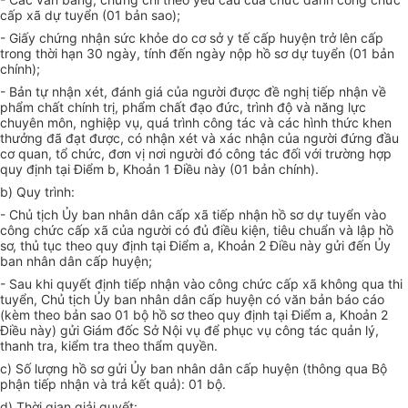
cấp xã dự tuyển (01 bản sao);
- Giấy chứng nhận sức khỏe do cơ sở y tế cấp huyện trở lên cấp
trong thời hạn 30 ngày, tính đến ngày nộp hồ sơ dự tuyển (01 bản
chính);
- Bản tự nhận xét, đánh giá của người được đề nghị tiếp nhận về
phẩm chất chính trị, phẩm chất đạo đức, trình độ và năng lực
chuyên môn, nghiệp vụ, quá trình công tác và các hình thức khen
thưởng đã đạt được, có nhận xét và xác nhận của người đứng đầu
cơ quan, tổ chức, đơn vị nơi người đó công tác đối với trường hợp
quy định tại Điểm b, Khoản 1 Điều này (01 bản chính).
b) Quy trình:
- Chủ tịch Ủy ban nhân dân cấp xã tiếp nhận hồ sơ dự tuyển vào
công chức cấp xã của người có đủ điều kiện, tiêu chuẩn và lập hồ
sơ, thủ tục theo quy định tại Điểm a, Khoản 2 Điều này gửi đến Ủy
ban nhân dân cấp huyện;
- Sau khi quyết định tiếp nhận vào công chức cấp xã không qua thi
tuyển, Chủ tịch Ủy ban nhân dân cấp huyện có văn bản báo cáo
(kèm theo bản sao 01 bộ hồ sơ theo quy định tại Điểm a, Khoản 2
Điều này) gửi Giám đốc Sở Nội vụ để phục vụ công tác quản lý,
thanh tra, kiểm tra theo thẩm quyền.
c) Số lượng hồ sơ gửi Ủy ban nhân dân cấp huyện (thông qua Bộ
phận tiếp nhận và trả kết quả): 01 bộ.
d) Thời gian giải quyết: