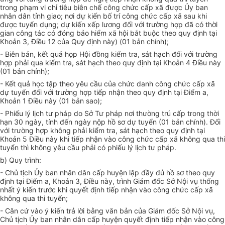
trong phạm vi chỉ tiêu biên chế công chức cấp xã được Ủy ban
nhân dân tỉnh giao; nơi dự kiến bố trí công chức cấp xã sau khi
được tuyển dụng; dự kiến xếp lương đối với trường hợp đã có thời
gian công tác có đóng bảo hiểm xã hội bắt buộc theo quy định tại
Khoản 3, Điều 12 của Quy định này) (01 bản chính);
- Biên bản, kết quả họp Hội đồng kiểm tra, sát hạch đối với trường
hợp phải qua kiểm tra, sát hạch theo quy định tại Khoản 4 Điều này
(01 bản chính);
- Kết quả học tập theo yêu cầu của chức danh công chức cấp xã
dự tuyển đối với trường hợp tiếp nhận theo quy định tại Điểm a,
Khoản 1 Điều này (01 bản sao);
- Phiếu lý lịch tư pháp do Sở Tư pháp nơi thường trú cấp trong thời
hạn 30 ngày, tính đến ngày nộp hồ sơ dự tuyển (01 bản chính). Đối
với trường hợp không phải kiểm tra, sát hạch theo quy định tại
Khoản 5 Điều này khi tiếp nhận vào công chức cấp xã không qua thi
tuyển thì không yêu cầu phải có phi
ế
u lý lịch tư pháp.
b) Quy trình:
- Chủ tịch Ủy ban nhân dân cấp huyện lập đầy đủ hồ sơ theo quy
định tại Điểm a, Khoản 3, Điều này, trình Giám đốc Sở Nội vụ thống
nhất ý kiến trước khi quyết định tiếp nhận vào công chức cấp xã
không qua thi tuyển;
- Căn cứ vào ý kiến trả lời bằng văn bản
c
ủa Giám đốc Sở Nội vụ,
Chủ tịch Ủy ban nhân dân cấp huyện quyết định tiếp nhận vào công