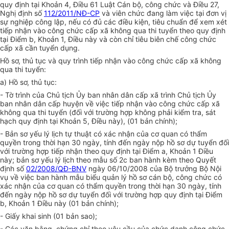
quy định tại Khoản 4, Điều 61 Luật Cán bộ, công chức và Điều 27,
Nghị định số
112/2011/NĐ-CP
và viên chức đang làm việc tại đ
ơn
vị
sự nghiệp công lập, nếu có đủ các điều kiện, tiêu chuẩn để xem xét
tiếp nhận vào công chức cấp xã không qua thi tuyển theo quy định
tại Điểm b, Khoản 1, Điều này và còn chỉ tiêu biên chế công chức
cấp x
ã
cần tuyển dụng.
Hồ sơ, th
ủ
tục và quy trình tiếp nhận vào công chức cấp xã không
qua thi tuyển:
a) Hồ sơ, thủ tục:
- Tờ trình của Chủ tịch Ủy ban nhân dân cấp xã trình Chủ tịch Ủy
ban nhân dân cấp huyện về việc tiếp nhận vào công chức cấp xã
không qua thi tuyển (đối với trường h
ợ
p không phải kiểm tra, sát
hạch quy định tại Khoản 5, Điều này), (01 bản chính);
- Bản sơ yếu lý lịch tự thuật có xác nhận của cơ quan có thẩm
quyền trong thời hạn 30 ngày, tính đến ngày nộp hồ sơ dự tuyển đối
với trường h
ợ
p tiếp nhận theo quy định tại Điểm a, Khoản 1 Điều
này; bản sơ yếu lý lịch theo mẫu số 2c ban hành kèm theo Quyết
định số
02/2008/QĐ-BNV
ngày 06/10/2008 của Bộ trưởng Bộ Nội
vụ về việc ban hành mẫu biểu quản lý hồ sơ cán bộ, công chức có
xác nhận của cơ quan có thẩm quyền trong thời hạn 30 ngày, tính
đến ngày nộp hồ sơ dự tuyển đối với trường h
ợ
p quy định tại Điểm
b, Khoản 1 Điều này (01 bản chính);
- Giấy khai sinh (01 bản sao);
- Các văn bằng, chứng chỉ theo yêu cầu của chức danh công chức