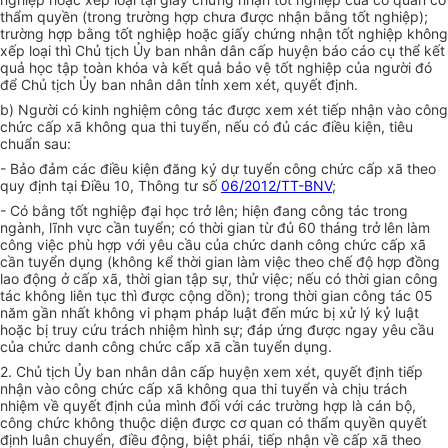
thẩm quyền (trong trường hợp chưa được nhận bằng tốt nghiệp);
trường hợp bằng tốt nghiệp hoặc giấy chứng nhận tốt nghiệp không
xếp loại thì Chủ tịch Ủy ban nhân dân cấp huyện báo cáo cụ thể kết
quả học tập toàn kh
óa
và kết quả bảo vệ tốt nghiệp của người đó
để Chủ tịch Ủy ban nhân dân tỉnh xem xét, quyết định.
b) Người có kinh nghiệm công tác được xem xét tiếp nhận vào công
chức cấp xã không qua thi tuyển, nếu có đủ các điều kiện, tiêu
chuẩn sau:
- Bảo đảm các điều kiện đăng ký dự tuyển công chức cấp xã theo
quy định tại Điều 10, Thông tư số
06/2012/TT-BNV
;
- Có bằng tốt nghiệp đại học trở lên; hiện đang công tác trong
ngành, lĩnh vực cần tuyển; có thời gian từ đủ 60 tháng trở lên làm
công việc phù hợp với yêu cầu của chức danh công chức cấp xã
cần tuyển dụng (không kể thời gian làm việc theo chế độ hợp đồng
lao động ở cấp xã, thời gian tập sự, thử việc; nếu có thời gian công
tác không liên tục thì được cộng dồn); trong thời gian công tác 05
năm gần nhất không vi phạm pháp luật đến mức bị xử lý kỷ luật
hoặc bị truy cứu
tr
ách nhiệm hình sự; đáp ứng được ngay yêu cầu
của chức danh công chức cấp xã cần tuyển dụng.
2. Chủ tịch Ủy ban nhân dân cấp huyện xem xét, quyết định tiếp
nhận vào công chức cấp x
ã
không qua thi tuyển và chịu trách
nhiệm về quyết định của mình đối với các trường hợp là cán bộ,
công chức không thuộc diện được cơ quan có thẩm quyền quyết
định luân chuyển, điều động, biệt phái, tiếp nhận về cấp xã theo