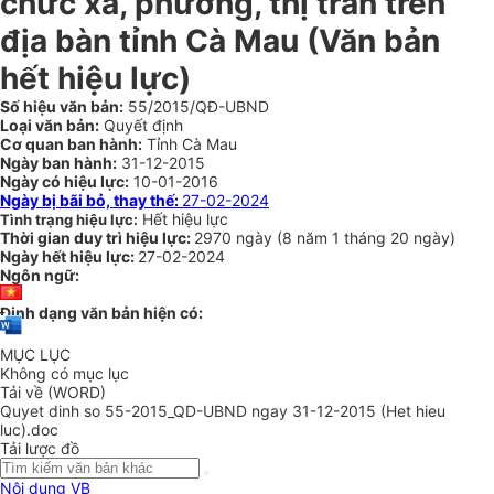
chức xã, phường, thị trấn trên
địa bàn tỉnh Cà Mau (Văn bản
hết hiệu lực)
Số hiệu văn bản:
55/2015/QĐ-UBND
Loại văn bản:
Quyết định
Cơ quan ban hành:
Tỉnh Cà Mau
Ngày ban hành:
31-12-2015
Ngày có hiệu lực:
10-01-2016
Ngày bị bãi bỏ, thay thế:
27-02-2024
Hết hiệu lực
Tình trạng hiệu lực:
Thời gian duy trì hiệu lực:
2970 ngày
(
8 năm
1 tháng
20 ngày
)
Ngày hết hiệu lực:
27-02-2024
Ngôn ngữ:
Định dạng văn bản hiện có:
MỤC LỤC
Không có mục lục
Tải về (WORD)
Quyet dinh so 55-2015_QD-UBND ngay 31-12-2015 (Het hieu
luc).doc
Tải lược đồ
Nội dung VB