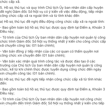
chức cấp xã.
5. Hồ sơ, thủ tục và quy trình Chủ tịch Ủy ban nhân dân cấp huyện
đề nghị Giám đốc Sở Nội vụ có ý kiến về việc điều động, tiếp nhận
công chức cấp xã ra ngoài tỉnh và từ tỉnh khác đến
a) Hồ sơ, thủ tục đề nghị điều động công chức cấp xã ra ngoài tỉnh:
- Bao gồm toàn bộ hồ sơ, thủ tục được quy định tại Điểm a, Khoản 3
Điều này;
- Tờ trình của Chủ tịch Ủy ban nhân dân cấp huyện nơi quản lý công
chức trình Giám đốc Sở Nội vụ thống nhất ý kiến cho công chức cấp
xã chuyển công tác (01 bản chính);
- Văn bản đồng ý tiếp nhận của các cơ quan có thẩm quyền n
ơ
i
công chức xin chuyển đến (01 bản chính);
- Văn bản xác nhận quá trình công tác và được đào tạo ở các
trường của Chủ tịch Ủy ban nhân dân cấp huyện nơi quản lý công
chức, kể từ khi chính thức được tuyển dụng công chức đến ngày
xin chuyển công tác (01 bản chính).
b) Hồ sơ, thủ tục đề nghị tiếp nhận công chức cấp xã từ tỉnh khác
đến:
- Bao gồm toàn bộ hồ sơ, thủ tục được quy định tại Điểm a, Khoản 3
Điều này;
- Tờ trình của Chủ tịch Ủy ban nhân dân cấp huyện nơi công chức
xin chuyển đến trình Giám đốc Sở Nội vụ thống nhất ý kiến cho tiếp