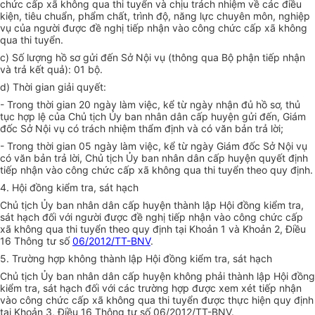
chức cấp xã không qua thi tuyển và chịu trách nhiệm về các điều
kiện, tiêu chuẩn, phẩm chất, trình độ, năng lực chuyên môn, nghiệp
vụ của người được đề nghị tiếp nhận vào công chức cấp xã không
qua thi tuyển.
c) Số lượng hồ sơ gửi đến Sở Nội vụ (thông qua Bộ phận tiếp nhận
và trả kết quả): 01 bộ.
d) Thời gian giải quyết:
- Trong thời gian 20 ngày làm việc, kể từ ngày nhận đủ hồ sơ, thủ
tục h
ợ
p lệ của Chủ tịch Ủy ban nhân dân cấp huyện gửi đến, Giám
đốc Sở Nội vụ có trách nhiệm thẩm định và có văn bản trả lời;
- Trong thời gian 05 ngày làm việc, kể từ ngày Giám đốc Sở Nội vụ
có văn bản trả lời, Chủ tịch Ủy ban nhân dân cấp huyện quyết định
tiếp nhận vào công chức cấp xã không qua thi tuyển theo quy định.
4. Hội đồng kiểm tra, sát hạch
Chủ tịch Ủy ban nhân dân cấp huyện thành lập Hội đồng kiểm tra,
sát hạch đối với người được đề nghị tiếp nhận vào công chức cấp
xã không qua thi tuyển theo quy định tại Khoản 1 và Khoản 2, Điều
16 Thông tư số
06/2012/TT-BNV
.
5. Trường hợp không thành lập Hội đồng kiểm tra, sát hạch
Chủ tịch Ủy ban nhân dân cấp huyện không phải thành lập Hội đồng
kiểm tra, sát hạch đối với các trường hợp được xem xét tiếp nhận
vào c
ô
ng chức cấp xã không qua thi tuyển đư
ợ
c th
ự
c hi
ệ
n quy đ
ị
nh
t
ạ
i Khoản 3, Điều 16 Thông tư s
ố 06
/2012/TT-BNV.