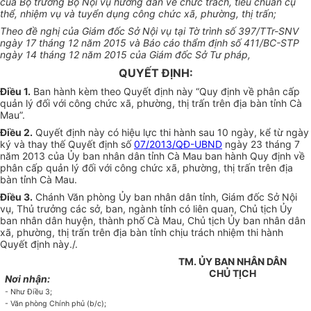
của Bộ trưởng Bộ Nội vụ hướng dẫn về chức trách, tiêu chuẩn cụ
thể, nhiệm vụ và tuyển dụng công chức xã, phường, thị trấn;
Theo đề nghị của Giám đốc Sở Nội vụ tại Tờ trình số 397/TTr-SNV
ngày 17 tháng 12 năm 2015 và Báo cáo thẩm định số 411/BC-STP
ngày 14 tháng 12 năm 2015 của Giám đốc Sở Tư pháp,
QUYẾT ĐỊNH:
Điều 1.
Ban hành kèm theo Quyết định này “Quy định về phân cấp
quản lý đối với công chức xã, phường, thị trấn trên địa bàn tỉnh Cà
Mau”.
Điều 2.
Quyết định này có hiệu lực thi hành sau 10 ngày, kể từ ngày
ký và thay thế Quyết định số
07/2013/QĐ-UBND
ngày 23 tháng 7
năm 2013 của Ủy ban nhân dân tỉnh Cà Mau ban hành Quy định về
phân cấp quản lý đối với công chức xã, phường, thị trấn trên địa
bàn tỉnh Cà Mau.
Điều 3.
Chánh Văn phòng Ủy ban nhân dân tỉnh, Giám đốc Sở Nội
vụ, Thủ trưởng các sở, ban, ngành tỉnh có liên quan, Chủ tịch Ủy
ban nhân dân huyện, thành phố Cà Mau, Chủ tịch Ủy ban nhân dân
xã, phường, thị trấn trên địa bàn tỉnh chịu trách nhiệm thi hành
Quyết định này./.
TM. ỦY BAN NHÂN DÂN
CHỦ TỊCH
Nơi nhận:
- Như Điều 3;
- Văn phòng Chính phủ (b/c);