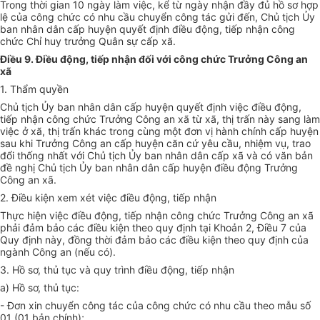
Trong thời gian 10 ngày làm việc, kể từ ngày nhận đầy đủ hồ sơ hợp
lệ của công chức có nhu cầu chuyển công tác gửi đến, Chủ tịch Ủy
ban nhân dân cấp huyện quyết định điều động, tiếp nhận công
c
hức Chỉ huy trưởng Quân sự cấp xã.
Điều 9. Điều động, tiếp nhận đối với công chức Trưởng Công an
xã
1. Thẩm quyền
Chủ tịch Ủy ban nhân dân cấp huyện quyết định việc điều động,
tiếp nhận công chức Trưởng Công an xã từ xã, thị trấn này sang làm
việc ở xã, thị trấn khác trong cùng một đơn vị hành chính cấp huyện
sau khi Trư
ở
ng Công an cấp huyện căn cứ yêu cầu, nhiệm vụ, trao
đổi thống nhất với Chủ tịch Ủy ban nhân dân cấp xã và có văn bản
đề nghị Chủ tịch
Ủ
y ban nhân dân cấp huyện điều động Trưởng
Công an xã.
2. Điều kiện xem xét việc điều động, tiếp nhận
Thực hiện việc điều động, tiếp nhận công chức Trưởng Công an xã
phải đảm bảo các điều kiện theo quy định tại Khoản 2, Điều 7 của
Quy định này, đồng thời đảm bảo các điều kiện theo quy định của
ngành Công an (nếu có).
3. Hồ sơ, thủ tục và quy trình điều động, tiếp nhận
a) Hồ sơ, thủ tục:
- Đơn xin chuyển công tác của công chức có nhu cầu theo mẫu số
01 (01 bản chính);