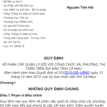
- Bộ Nội vụ (b/c);
- Vụ Pháp chế (Bộ Nội vụ);
Nguyễn Tiến Hải
- Cục Kiểm tra văn bản - Bộ Tư pháp;
- Cổng Thông tin điện tử Chính phủ;
- Thường trực Tỉnh ủy;
- Thường
tr
ực HĐND tỉnh;
- Ủy ban MTTQVN t
ỉ
nh;
- Sở Tư pháp (tự kiểm tra);
- Cổng Thông tin điện tử t
ỉ
nh;
- Trung tâm Công báo - Tin học tỉnh;
- NC (H) 30/12;
- Lưu: VT, M
i
30/12.
QUY ĐỊNH
VỀ PHÂN CẤP QUẢN LÝ ĐỐI VỚI CÔNG CHỨC XÃ, PHƯỜNG, THỊ
TRẤN TRÊN ĐỊA BÀN TỈNH CÀ MAU
(Ban hành kèm theo Quyết định s
ố 5
5/
2015/QĐ-UBND
ngày 31
tháng 12 năm 2015 của
Ủ
y ban nhân dân tỉnh Cà Mau)
Chương I
NHỮNG QUY ĐỊNH CHUNG
Điều 1. Phạm vi điều chỉnh
Quy định này quy định về phân cấp quản lý công chức xã, phường,
thị trấn (sau đây gọi chung là cấp xã) bao gồm: thẩm quyền tuyển