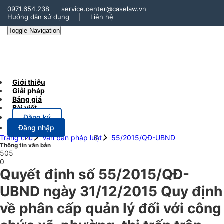
0971.654.238
service.center@caselaw.vn
Hướng dẫn sử dụng
|
Liên hệ
Toggle Navigation
Giới thiệu
Giải pháp
Bảng giá
Bài viết
Đăng ký
Đăng nhập
Trang chủ
Văn bản pháp luật
55/2015/QĐ-UBND
Thông tin văn bản
505
0
Quyết định số 55/2015/QĐ-
UBND ngày 31/12/2015 Quy định
về phân cấp quản lý đối với công