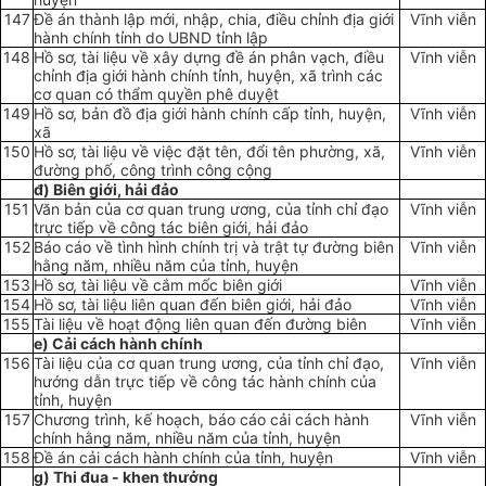
147
Đề án thành lập mới, nhập, chia, điều chỉnh địa giới
Vĩnh viễn
hành chính tỉnh do UBND tỉnh lập
148
Hồ sơ, tài liệu về xây dựng đề án phân vạch, điều
Vĩnh viễn
chỉnh địa giới hành chính tỉnh, huyện, xã trình các
cơ quan có thẩm quyền phê duyệt
149
Hồ sơ, bản đồ địa giới hành chính cấp tỉnh, huyện,
Vĩnh viễn
xã
150
Hồ sơ, tài liệu về việc đặt tên, đổi tên phường, xã,
Vĩnh viễn
đường phố, công trình công cộng
đ) Biên giới, hải đảo
151
Văn bản của cơ quan trung ương, của tỉnh chỉ đạo
Vĩnh viễn
trực tiếp về công tác biên giới, hải đảo
152
Báo cáo về tình hình chính trị và trật tự đường bi
ê
n
Vĩnh viễn
hằng năm, nhiều năm của tỉnh, huyện
153
Hồ sơ, tài liệu về cắm mốc biên giới
Vĩnh viễn
154
Hồ sơ, tài liệu liên quan đến biên giới, hải đảo
Vĩnh viễn
155
Tài liệu về hoạt động liên quan đến đường biên
Vĩnh viễn
e) Cải cách hành chính
156
Tài liệu của cơ quan trung ương, của tỉnh chỉ đạo,
Vĩnh viễn
hướng dẫn trực tiếp về công tác hành chính của
tỉnh, huyện
157
Chương trình, kế hoạch, báo cáo cải cách hành
Vĩnh viễn
chính hằng năm, nhiều năm của tỉnh, huyện
158
Đề án cải cách hành chính của tỉnh, huyện
Vĩnh viễn
g) Thi đua - khen thưởng