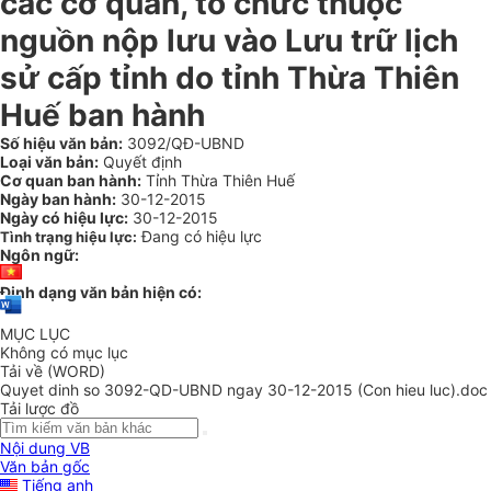
các cơ quan, tổ chức thuộc
nguồn nộp lưu vào Lưu trữ lịch
sử cấp tỉnh do tỉnh Thừa Thiên
Huế ban hành
Số hiệu văn bản:
3092/QĐ-UBND
Loại văn bản:
Quyết định
Cơ quan ban hành:
Tỉnh Thừa Thiên Huế
Ngày ban hành:
30-12-2015
Ngày có hiệu lực:
30-12-2015
Đang có hiệu lực
Tình trạng hiệu lực:
Ngôn ngữ:
Định dạng văn bản hiện có:
MỤC LỤC
Không có mục lục
Tải về (WORD)
Quyet dinh so 3092-QD-UBND ngay 30-12-2015 (Con hieu luc).doc
Tải lược đồ
Nội dung VB
Văn bản gốc
Tiếng anh