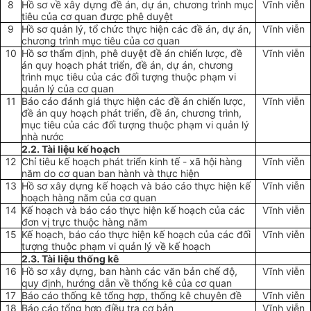
8
Hồ sơ về xây dựng đề án, dự án, chương trình mục
Vĩnh viễn
tiêu của cơ quan được phê duyệt
9
Hồ sơ quản lý, tổ chức thực hiện các đề án, dự án,
Vĩnh viễn
chương trình mục tiêu của cơ quan
10
H
ồ
sơ th
ẩ
m định, phê duyệt đề án chiến lược, đề
Vĩnh viễn
án quy hoạch phát tri
ể
n, đ
ề
án, dự án, chương
trình mục tiêu của các đối tượng thuộc phạm vi
quản lý của cơ quan
11
Báo cáo đánh giá thực hiện các đề án chiến lược,
Vĩnh viễn
đề án quy hoạch phát tri
ể
n, đề án, chương trình,
mục tiêu của các đối tượng thuộc phạm vi quản lý
nhà nước
2.2. Tài li
ệ
u kế ho
ạ
ch
12
Chỉ tiêu kế hoạch phát triển kinh tế - xã hội hàng
Vĩnh viễn
năm do cơ quan ban hành và thực hiện
13
Hồ sơ xây dựng kế hoạch và báo cáo thực hiện kế
Vĩnh viễn
hoạch hàng năm của cơ quan
14
K
ế
hoạch và báo cáo thực hiện kế hoạch của các
Vĩnh viễn
đơn vị trực thuộc hàng năm
15
K
ế
hoạch, báo cáo thực hiện kế hoạch của các đối
Vĩnh viễn
tượng thuộc phạm vi quản lý về kế hoạch
2.3. Tài liệu thống kê
16
Hồ sơ xây dựng, ban hành các văn bản chế độ,
Vĩnh viễn
quy định, hướng dẫn về thống kê của cơ quan
17
Báo cáo thống kê tổng hợp, thống kê chuyên đề
Vĩnh viễn
18
Báo cáo tổng hợp điều tra cơ bản
Vĩnh viễn