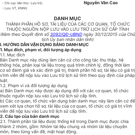
Nguyễn Văn Cao
-
Chi cục Văn thư- Lưu trữ;
-
Lưu: VT, KNNV.
DANH MỤC
THÀNH PHẦN HỒ SƠ, TÀI LIỆU CỦA CÁC CƠ QUAN, TỔ CHỨC
THUỘC NGUỒN NỘP LƯU VÀO LƯU TRỮ LỊCH SỬ CẤP TỈNH
(Kèm theo Quyết định số
3092/QĐ-UBND
ngày 30/12/2015 của Chủ
tịch Ủy ban nhân dân tỉnh)
I. HƯỚNG DẪN V
ẬN DỤNG
BẢNG DANH MỤC
1. Mục đích, phạm vi, đối tượng áp dụng
1.1. Mục đích
Bản Danh mục này dùng làm căn cứ cho công tác thu thập, hệ
thống hóa, phân loại tài liệu trong quá trình chỉnh lý, đồng thời làm
cơ sở đánh giá và xác định giá trị, thành phần hồ sơ, tài liệu có giá trị
vĩnh viễn để nộp lưu vào Lưu trữ lịch sử tỉnh theo quy định của pháp
luật.
1.2. Phạm vi và đối tượng áp dụng
a) Bản Danh mục này được áp dụng đối với các cơ quan, tổ chức
thuộc ngu
ồ
n nộp lưu vào Lưu trữ lịch sử cấp tỉnh.
b) Các cơ quan, tổ chức vận dụng bản danh mục này làm căn cứ để
xem xét lựa chọn hồ sơ, tài liệu của cơ quan, tổ chức có giá trị vĩnh
viễn để nộp lưu vào Lưu trữ lịch sử cấp tỉnh.
2. Cấu t
ạ
o của bản danh m
ụ
c
2.1. Thành phần tài liệu được thống kê trong Danh mục được chia
thành 2 nhóm, gồm: Nhóm tài liệu chung và nhóm tài liệu chuyên
môn, theo từng vấn đ
ề
, mặt hoạt động.