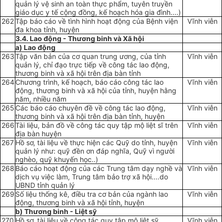
quản lý vệ sinh an toàn thực phẩm, tuyên truyền
giáo dục y tế cộng đồng, kế hoạch hóa gia đình....)
262
Tập báo cáo về tình hình hoạt động của Bệnh viện
Vĩnh viễn
đa khoa tỉnh, huyện
3.4. Lao động - Thương binh và Xã hội
a) Lao động
263
Tập văn bản của cơ quan trung ương, của tỉnh
Vĩnh viễn
quản lý, chỉ đạo trực tiếp về công tác lao động,
thương binh và xã hội trên địa bàn tỉnh
264
Chương trình, kế hoạch, báo cáo công tác lao
Vĩnh viễn
động, thương binh và xã hội của tỉnh, huyện hằng
năm, nhiều năm
265
Các báo cáo chuyên đề về công tác lao động,
Vĩnh viễn
thương binh và xã hội trên địa bàn tỉnh, huyện
266
Tài liệu, bản đồ về công tác quy tập mộ liệt sĩ trên
Vĩnh viễn
địa bàn huyện
267
Hồ sơ, tài liệu về thực hiện các Quỹ do tỉnh, huyện
Vĩnh viễn
quản lý như: quỹ đền ơn đáp nghĩa, Quỹ vì người
nghèo, quỹ khuyến học..)
268
Báo cáo hoạt động của các Trung tâm dạy nghề và
Vĩnh viễn
dịch vụ việc làm, Trung tâm bảo trợ xã hội....do
UBND tỉnh quản lý
269
Số liệu thống kê, điều tra cơ bản của ngành lao
Vĩnh viễn
động, thương binh và xã hội tỉnh, huyện
b) Thương binh - Liệt sỹ
270
Hồ sơ, tài liệu về công tác quy tập mộ liệt sỹ
Vĩnh viễn