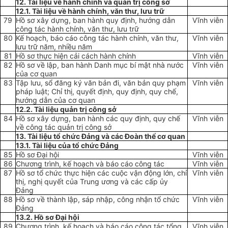
12. Tài liệu về hành chính và quản trị công sở
12.1. Tài
l
iệu về hành chính, văn thư, l
ưu
trữ
79
Hồ sơ xây dựng, ban hành quy định, hướng dẫn
Vĩnh viễn
công tác hành chính, văn thư, lưu trữ
80
Kế hoạch, báo cáo công tác hành chính, văn thư,
Vĩnh viễn
lưu trữ năm, nhiều năm
81
Hồ sơ thực hiện cải cách hành chính
Vĩnh viễn
82
Hồ sơ về lập, ban hành Danh mục bí mật nhà nước
Vĩnh viễn
của cơ quan
83
Tập lưu, sổ đăng ký văn bản đi, văn bản quy phạm
Vĩnh viễn
pháp luật; Chỉ thị, quyết định, quy định, quy chế,
hướng dẫn của cơ quan
12.2. Tài liệu quản trị công sở
84
Hồ sơ xây dựng, ban hành các quy định, quy chế
Vĩnh viễn
về công tác quản trị công sở
13. Tài liệu tổ chức Đảng và các Đoàn thể cơ quan
13.1. Tài liệu của tổ chức Đảng
85
Hồ sơ Đại hội
Vĩnh viễn
86
Chương trình, kế hoạch và báo cáo công tác
Vĩnh viễn
87
Hồ sơ tổ chức thực hiện các cuộc vận động lớn, chỉ
Vĩnh viễn
thị, nghị quyết của Trung ương và các cấp ủy
Đảng
88
Hồ sơ về thành lập, sáp nhập, công nhận tổ chức
Vĩnh viễn
Đảng
13.2. Hồ sơ Đ
ạ
i h
ội
89
Chương trình, kế hoạch và báo cáo công tác tổng
Vĩnh viễn