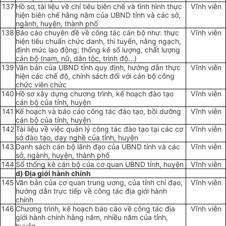
137
Hồ sơ, tài liệu về chỉ tiêu biên chế và tình hình thực
Vĩnh viễn
hiện biên chế hằng năm của UBND tỉnh và các sở,
ngành, huyện, thành phố
138
Báo cáo chuyên đề về công tác cán bộ như: thực
Vĩnh viễn
hiện tiêu chuẩn chức danh, thi tuyển, nâng ngạch,
định mức lao động; thống kê số lượng, chất lượng
cán bộ (nam, nữ, dân tộc, trình độ...)
139
Văn bản của UBND tỉnh quy định, hướng dẫn thực
Vĩnh viễn
hiện các chế độ, chính sách đối với cán bộ công
chức viên chức
140
Hồ sơ xây dựng chương trình, kế hoạch đào tạo
Vĩnh viễn
cán bộ của tỉnh, huyện
141
Kế hoạch và báo cáo công tác đào tạo, bồi dưỡng
Vĩnh viễn
cán bộ của tỉnh, huyện
142
Tài liệu về việc quản lý công tác đào tạo tại các cơ
Vĩnh viễn
sở đào tạo, dạy nghề của tỉnh, huyện
143
Danh sách cán bộ lãnh đạo của
U
BND tỉnh và các
Vĩnh viễn
sở, ngành, huyện, thành phố
144
Sổ thống kê cán bộ của cơ quan UBND tỉnh, huyện
Vĩnh viễn
d) Địa giới hành chính
145
Văn bản của cơ quan trung ương, của tỉnh chỉ đạo,
Vĩnh viễn
hướng dẫn trực tiếp về công tác địa giới hành
chính
146
Chương trình, kế hoạch báo cáo về công tác địa
Vĩnh viễn
giới hành chính hằng năm, nhiều năm của tỉnh,
huyện