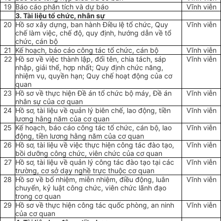
19
Báo cáo phân tích và dự báo
Vĩnh viễn
3. Tài li
ệ
u tổ chức, nhân s
ự
20
Hồ sơ xây dựng, ban hành Điều lệ tổ chức, Quy
Vĩnh viễn
chế làm việc, chế độ, quy định, hướng dẫn về tổ
chức, cán bộ
21
K
ế
hoạch, báo cáo công tác tổ chức, cán bộ
Vĩnh viễn
22
Hồ sơ về việc thành lập, đổi tên, chia tách, sáp
Vĩnh viễn
nhập, giải thể, hợp nh
ấ
t; Quy định chức năng,
nhiệm vụ, quy
ề
n hạn; Quy ch
ế
hoạt động của cơ
quan
23
Hồ sơ về thực hiện Đ
ề
án tổ chức bộ máy, Đ
ề
án
Vĩnh viễn
nhân sự của cơ quan
24
Hồ sơ, tài liệu về quản lý biên chế, lao động, tiền
Vĩnh viễn
lương hằng năm của cơ quan
25
K
ế
hoạch, báo cáo công tác tổ chức, cán bộ, lao
Vĩnh viễn
động, tiền lương hằng năm của cơ quan
26
Hồ sơ, tài liệu về việc thực hiện công tác đào tạo,
Vĩnh viễn
bồi dưỡng công chức, viên chức của cơ quan
27
Hồ sơ, tài liệu về quản lý công tác đào tạo tại các
Vĩnh viễn
trường, cơ sở dạy nghề trực thuộc cơ quan
28
Hồ sơ về bổ nhiệm, miễn nhiệm, điều động, luân
Vĩnh viễn
chuyển, kỷ luật công chức, viên chức lãnh đạo
trong cơ quan
29
Hồ sơ về thực hiện công tác quốc phòng, an ninh
Vĩnh viễn
của cơ quan