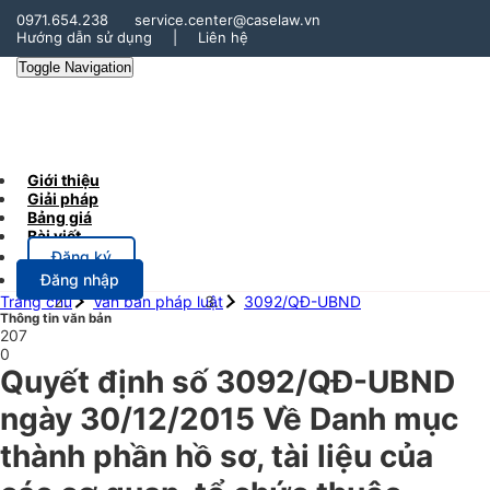
0971.654.238
service.center@caselaw.vn
Hướng dẫn sử dụng
|
Liên hệ
Toggle Navigation
Giới thiệu
Giải pháp
Bảng giá
Bài viết
Đăng ký
Đăng nhập
Trang chủ
Văn bản pháp luật
3092/QĐ-UBND
Thông tin văn bản
207
0
Quyết định số 3092/QĐ-UBND
ngày 30/12/2015 Về Danh mục
thành phần hồ sơ, tài liệu của