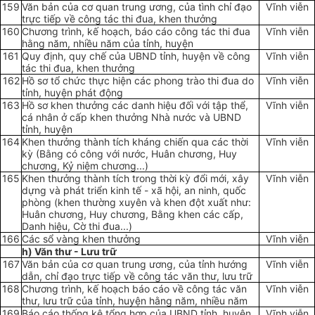
159
Văn bản của cơ quan trung ương, của tình chỉ đạo
Vĩnh viễn
trực tiếp về công tác thi đua, khen thưởng
160
Chương trình, kế hoạch, báo cáo công tác thi đua
Vĩnh viễn
hằng năm, nhiều năm của tỉnh, huyện
161
Quy định, quy chế của UBND tỉnh, huyện về công
Vĩnh viễn
tác thi đua, khen thưởng
162
Hồ sơ tổ chức thực hiện các phong trào thi đua do
Vĩnh viễn
tỉnh, huyện phát động
163
Hồ sơ khen thưởng các danh hiệu đối với tập thể,
Vĩnh viễn
cá nhân ở cấp khen thưởng Nhà nước và UBND
tỉnh, huyện
164
Khen thưởng thành tích kháng chiến qua các thời
Vĩnh viễn
kỳ (Bằng có công với nước, Huân chương, Huy
chương, Kỷ niệm chương...)
165
Khen thưởng thành tích trong thời kỳ đổi mới, xây
Vĩnh viễn
dựng và phát triển kinh tế - xã hội, an ninh, quốc
phòng (khen thường xuyên và khen đột xuất như:
Huân chương, Huy chương, Bằng khen các cấp,
Danh hiệu, Cờ thi đua...)
166
Các sổ vàng khen thưởng
Vĩnh viễn
h) Văn thư - Lưu trữ
167
Văn bản của cơ quan trung ương, của tỉnh hướng
Vĩnh viễn
dẫn, chỉ đạo trực tiếp về công tác văn thư, lưu trữ
168
Chương trình, kế hoạch báo cáo về công tác văn
Vĩnh viễn
thư, lưu trữ của tỉnh, huyện hằng năm, nhiều năm
169
Báo cáo thống kê tổng hợp của
U
BND tỉnh, huyện
Vĩnh viễn