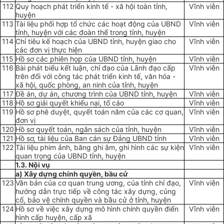
112
Quy hoạch phát triển kinh tế - xã hội toàn tỉnh,
Vĩnh viễn
huyện
113
Tài liệu phối hợp tổ chức các hoạt động của UBND
Vĩnh viễn
tỉnh, huyện với các đoàn thể trong tỉnh, huyện
114
Chỉ tiêu kế hoạch của
U
BND tỉnh, huyện giao cho
Vĩnh viễn
các đ
ơ
n vị thực hiện
115
Hồ sơ các phiên họp của UBND tỉnh, huyện
Vĩnh viễn
116
Bài phát biểu kết luận, chỉ đạo của Lãnh đạo cấp
Vĩnh viễn
trên đối với công tác phát triển kinh tế, văn hóa -
xã hội, quốc phòng, an ninh của tỉnh, huyện
117
Đề án, dự án, chương trình của UBND tỉnh, huyện
Vĩnh viễn
118
Hồ sơ giải quyết khiếu nại, tố cáo
Vĩnh viễn
119
Hồ sơ phê duyệt, quyết toán năm của các cơ quan,
Vĩnh viễn
đ
ơ
n vị
120
Hồ sơ quyết toán, ngân sách của tỉnh, huyện
Vĩnh viễn
121
Hồ sơ, tài liệu của Ban cán sự Đảng UBND tỉnh
Vĩnh viễn
122
Tài liệu phim ảnh, băng ghi âm, ghi hình các sự kiện
Vĩnh viễn
quan trọng của UBND tỉnh, huyện
1.3. N
ộ
i v
ụ
a) Xây dựng chính quyền, bầu cử
123
Văn bản của cơ quan trung ương, của tỉnh chỉ đạo,
Vĩnh viễn
hướng dẫn trực tiếp về công tác xây dựng, củng
cố, bảo vệ chính quyền và bầu cử ở tỉnh, huyện
124
Hồ sơ về việc xây dựng mô hình chính quyền điển
Vĩnh viễn
h
ì
nh cấp huyện, cấp xã