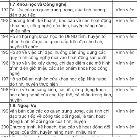
1.7. Khoa học và Công nghệ
192
Tài liệu của cơ quan trung ương, của tỉnh hướng
Vĩnh viễn
dẫn trực tiếp
193
Chương trình, kế hoạch, báo cáo về các hoạt động
Vĩnh viễn
khoa học, công nghệ của tỉnh, huyện hằng năm,
nhiều năm
194
Hồ sơ hội nghị khoa học do UBND tỉnh, huyện tổ
Vĩnh viễn
chức hoặc được cơ quan cấp trên địa cho tỉnh,
huyện tổ chức
195
Hồ sơ về việc chỉ đạo, hướng dẫn ứng dụng các
Vĩnh viễn
quy trình công nghệ mới vào hoạt động sản xuất
196
Hồ sơ về việc xây dựng, chỉ đạo điểm các mô hình
Vĩnh viễn
trình diễn giới thiệu các sản phẩm khoa học công
nghệ
197
Hồ sơ Đ
ề
án nghiên cứu khoa học cấp Nhà nước
Vĩnh viễn
do tỉnh, huyện thực hiện
198
Hồ sơ về các sáng kiến, cải tiến, ứng dụng khoa
Vĩnh viễn
học công nghệ của các tập thể, cá nhân trong tỉnh,
huyện
1.8. Ngoại Vụ
199
Văn bản của các cơ quan trung ương, của tỉnh chỉ
Vĩnh viễn
đạo trực tiếp về công tác đối ngoại, lễ tân, hoạt
động kinh tế đối ngoại của tỉnh, huyện
200
Chương trình, kế hoạch, báo cáo về hoạt động đối
Vĩnh viễn
ngoại của tỉnh, huyện hằng năm, nhiều năm