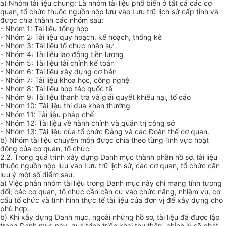
a) Nhóm tài liệu chung: Là nhóm tài liệu phổ biến ở tất cả các cơ
quan, tổ chức thuộc nguồn nộp lưu vào Lưu trữ lịch sử cấp tỉnh và
được chia thành các nhóm sau:
- Nhóm 1: Tài liệu tổng hợp
- Nhóm 2: Tài liệu quy hoạch, kế hoạch, thống kê
- Nhóm 3: Tài liệu tổ chức nhân sự
- Nhóm 4: Tài liệu lao động tiền lương
- Nhóm 5: Tài liệu tài chính kế toán
- Nhóm 6: Tài liệu xây dựng cơ bản
- Nhóm 7: Tài liệu khoa học, công nghệ
- Nhóm 8: Tài liệu hợp tác quốc tế
- Nhóm 9: Tài liệu thanh tra và giải quyết khiếu nại, tố cáo
- Nhóm 10: Tài liệu thi đua khen thưởng
- Nhóm 11: Tài liệu pháp chế
- Nhóm 12: Tài liệu về hành chính và quản trị công sở
- Nhóm 13: Tài liệu của tổ chức Đảng và các Đoàn thể cơ quan.
b) Nhóm tài liệu chuyên môn được chia theo từng lĩnh vực hoạt
động của cơ quan, t
ổ
chức
2.2. Trong quá trình xây dựng Danh mục thành phần hồ sơ, tài liệu
thuộc nguồn nộp lưu vào Lưu trữ lịch sử, các cơ quan, tổ chức cần
lưu ý một số điểm sau:
a) Việc phân nhóm tài liệu trong Danh mục này chỉ mang tính tương
đối; các cơ quan, tổ chức cần căn cứ vào chức năng, nhiệm vụ, cơ
cấu t
ổ
chức và tình hình thực tế tài liệu của đơn vị để xây dựng cho
phù hợp.
b) Khi xây dựng Danh mục, ngoài những hồ sơ, tài liệu đã được lập
trong Danh mục này, quá trình triển khai thu thập, chỉnh lý sẽ phát