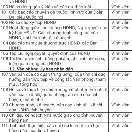
và HĐND
100
Hồ sơ đóng góp ý kiến về các dự thảo luật
Vĩnh viễn
101
Các báo cáo chuyên đề thuộc lĩnh vực của Đoàn
Vĩnh viễn
Đại biểu Quốc hội
102
Hồ sơ các kỳ họp HĐND
Vĩnh viễn
103
Hoạt động giữa các kỳ họp HĐND; Nghị quyết các
Vĩnh viễn
kỳ họp HĐND; Các chương trình công tác của
HĐND, chỉ tiêu kinh tế, kế hoạch
104
Báo cáo năm của thường trực HĐND, các Ban
Vĩnh viễn
HĐND
105
Tập lưu nghị quyết, quyết định của HĐND
Vĩnh viễn
106
Tài liệu, phim ảnh, băng ghi âm, ghi hình những sự
Vĩnh viễn
kiện quan trọng của HĐND
1.2. Văn phòng Ủy ban nhân dân
107
Văn bản của cơ quan trung ương, của tỉnh chỉ đạo,
Vĩnh viễn
hướng dẫn trực tiếp về công tác văn phòng, tham
mưu, tổng hợp
108
Hồ sơ về thực hiện chủ trương về phát triển kinh tế,
Vĩnh viễn
văn hóa - xã hội, quốc phòng, an ninh của tỉnh,
huyện, thành phố
109
Chương trình, kế hoạch, báo cáo kinh tế - xã hội
Vĩnh viễn
của
U
BND tỉnh, huyện
110
Chỉ tiêu kế hoạch Nhà nước giao cho tỉnh, huyện
Vĩnh viễn
hằng năm
111
Tình hình thực hiện các chỉ tiêu kinh tế - xã hội
Vĩnh viễn
hằng năm của tỉnh, huyện