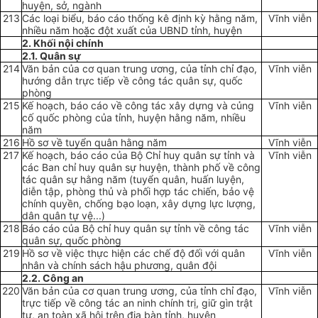
huyện, sở, ngành
213
Các loại biểu, báo cáo thống kê định kỳ hằng năm,
Vĩnh viễn
nhiều năm hoặc đột xuất của UBND tỉnh, huyện
2. Khối n
ộ
i chính
2.1. Quân sự
214
Văn bản của cơ quan trung ương, của tỉnh chỉ đạo,
Vĩnh viễn
hướng dẫn trực tiếp về công tác quân sự, quốc
phòng
215
Kế hoạch, báo cáo về công tác xây dựng và củng
Vĩnh viễn
cố quốc phòng của tỉnh, huyện hằng năm, nhiều
năm
216
Hồ sơ về tuyển quân hằng năm
Vĩnh viễn
217
Kế hoạch, báo cáo của Bộ Chỉ huy quân sự tỉnh và
Vĩnh viễn
các Ban chỉ huy quân sự huyện, thành phố về công
tác quân sự hằng năm (tuyển quân, huấn luyện,
diễn tập, phòng thủ và phối h
ợ
p tác chiến, bảo vệ
chính quyền, chống bạo loạn, xây dựng lực lượng,
dân quân tự vệ...)
218
Báo cáo của Bộ chỉ huy quân sự tỉnh về công tác
Vĩnh viễn
quân sự, quốc phòng
219
Hồ sơ về việc thực hiện các chế độ đối với quân
Vĩnh viễn
nhân và chính sách hậu phương, quân đội
2.2. Công an
220
Văn bản của cơ quan trung ương, của tỉnh chỉ đạo,
Vĩnh viễn
trực tiếp về công tác an ninh chính trị, giữ gìn trật
tự, an toàn xã hội trên địa bàn tỉnh, huyện