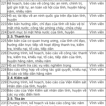
221
Kế hoạch, báo cáo về công tác an ninh, chính trị,
Vĩnh viễn
giữ gìn trật t
ự
, an toàn xã hội của tỉnh, huyện hằng
năm, nhiều năm
222
Hồ sơ, tài liệu về an ninh quốc gia trên địa bàn tỉnh,
Vĩnh viễn
huyện
223
Văn bản hướng dẫn, chỉ đạo của tỉnh về bảo vệ bí
Vĩnh viễn
mật nhà nước; công tác phòng cháy, chữa cháy
224
Danh mục bí mật Nhà nước của tỉnh, huyện
Vĩnh viễn
2.3. Thanh tra
2
2
5
Văn bản của cơ quan trung ương, của tỉnh chỉ đạo,
Vĩnh viễn
hướng dẫn trực tiếp về hoạt động thanh tra, kiểm
tra, khiếu nại, tố cáo, tiếp dân
226
Chương trình, kế hoạch, báo cáo về công tác thanh
Vĩnh viễn
tra, kiểm tra, khiếu nại, tố cáo, tiếp dân của tỉnh,
huyện hằng năm, nhiều năm
227
Hồ sơ thanh tra các vụ việc nghiêm trọng
Vĩnh viễn
228
Báo cáo tổng hợp về công tác giải quyết, khiếu nại,
Vĩnh viễn
tố cáo và tiếp dân hằng năm
2.4. Kiểm sát
229
Chương trình, kế hoạch, báo cáo của Viện Kiểm sát
Vĩnh viễn
nhân dân của tỉnh, huyện
230
Báo cáo của Viện Kiểm sát nhân dân tỉnh, huyện về
Vĩnh viễn
các vụ việc điển hình
2.5. Tòa án
231
Chương trình, kế hoạch và báo cáo công tác năm
Vĩnh viễn