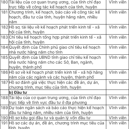
180
Tài liệu của cơ quan trung ương, của tỉnh chỉ đạo
Vĩnh viễn
trực tiếp về công tác kế hoạch của tỉnh, huyện
181
Chương trình, kế hoạch, báo cáo về công tác kế
Vĩnh viễn
hoạch, đầu tư của tỉnh, huyện hằng năm, nhiều
năm
182
Hồ sơ, tài liệu về kế hoạch phát triển kinh tế - xã
Vĩnh viễn
hội của tỉnh, huyện
183
Chỉ tiêu kế hoạch tổng hợp phát triển kinh tế - xã
Vĩnh viễn
hội của tỉnh, huyện
184
Quyết định của Chính phủ giao chỉ tiêu kế hoạch
Vĩnh viễn
nhà nước hằng năm cho tỉnh
185
Quyết định của UBND tỉnh giao chỉ tiêu kế hoạch
Vĩnh viễn
nhà nước hằng năm cho các Sở, Ban, ngành,
huyện, thành phố
186
Hồ sơ về kế hoạch phát triển kinh tế - xã hội hằng
Vĩnh viễn
năm của các ngành và các huyện, thành phố
187
Hồ sơ đánh giá vi
ệ
c thực hiện các đề án, dự án,
Vĩnh viễn
chương trình, mục tiêu của tỉnh, huyện
b) Đầu tư
188
Tài liệu của cơ quan trung ương, của tỉnh chỉ đạo
Vĩnh viễn
trực tiếp về lĩnh vực đầu tư ở địa phương
189
Dự toán ngân sách và báo cáo thực hiện kế hoạch
Vĩnh viễn
đầu tư hằng năm, nhiều năm của tỉnh, huyện
190
Hồ sơ kêu gọi đầu tư và quản lý vốn đầu tư
Vĩnh viễn
191
Hồ sơ các dự án, đề án, chương trình mục tiêu của
Vĩnh viễn
tỉnh, huyện