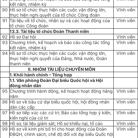
kết năm, nhiệm kỳ
90
Hồ sơ tổ chức thực hiện các cuộc vận động lớn,
Vĩnh viễn
thực hiện nghị quyết của tổ chức Công đoàn
91
Tài liệu về tổ chức, nhân sự và các hoạt động của
Vĩnh viễn
tổ chức Công đoàn
13.3. Tài li
ệ
u tổ chức Đoàn Thanh niên
92
Hồ sơ Đại hội
Vĩnh viễn
93
Chương trình, kế hoạch và báo cáo công tác tổng
Vĩnh viễn
kết năm, nhiệm kỳ
94
Hồ sơ tổ chức thực hiện các cuộc vận động lớn,
Vĩnh viễn
thực hiện nghị quyết của Đảng, Nhà nước, Đoàn
thanh niên
II. NHÓM TÀI LIỆU CHUY
Ê
N MÔN
1. Kh
ố
i hành chính – T
ổ
ng hợp
1.1. Văn phòng Đoàn Đại biểu Quốc hội và Hội
đồng nhân dân
95
Chương trình hành động, kế hoạch hoạt động hằng
Vĩnh viễn
năm
96
Hồ sơ về bầu cử đại biểu quốc hội, hội đồng nhân
Vĩnh viễn
dân các cấp
97
Hồ sơ tiếp xúc các cử tri; Báo cáo tổng hợp ý kiến,
Vĩnh viễn
kiến nghị của cử tri
98
Hồ sơ, tài liệu giám sát; Hồ sơ khiếu nại, tố cáo
Vĩnh viễn
99
Hồ sơ về kinh ph
í
bố trí cho hoạt động của Đoàn
Vĩnh viễn
ĐBQH, chính sách, chế độ đối với đại biểu Quốc hội