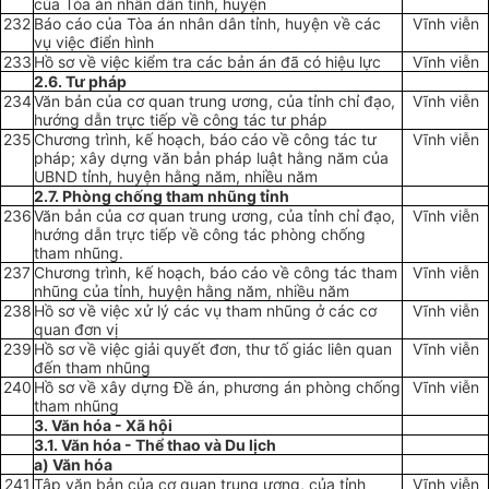
của Tòa án nhân dân tỉnh, huyện
232
Báo cáo của Tòa án nhân dân tỉnh, huyện về các
Vĩnh viễn
vụ việc điển hình
233
Hồ sơ về việc kiểm tra các bản án đã có hiệu lực
Vĩnh viễn
2.6. Tư pháp
234
Văn bản của cơ quan trung ương, của tỉnh chỉ đạo,
Vĩnh viễn
hướng dẫn trực tiếp về công tác tư pháp
235
Chương trình, kế hoạch, báo cáo về công tác tư
Vĩnh viễn
pháp; xây dựng văn bản pháp luật hằng năm của
UBND tỉnh, huyện hằng năm, nhiều năm
2.7. Phòng chống tham nhũng tỉnh
236
Văn bản của cơ quan trung ương, của tỉnh chỉ đạo,
Vĩnh viễn
hướng dẫn trực tiếp về công tác phòng chống
tham nhũng.
237
Chương trình, kế hoạch, báo cáo về công tác tham
Vĩnh viễn
nhũng của tỉnh, huyện hằng năm, nhiều năm
238
Hồ sơ về việc xử lý các vụ tham nhũng ở các cơ
Vĩnh viễn
quan đơn vị
239
Hồ sơ về việc giải quyết đơn, thư tố giác liên quan
Vĩnh viễn
đến tham nhũng
240
Hồ sơ về xây dựng Đề án, phương án phòng chống
Vĩnh viễn
tham nhũng
3. Văn hóa
-
Xã h
ộ
i
3.1. Văn hóa - Thể thao và Du l
ị
ch
a) Văn hóa
241
Tập văn bản của cơ quan trung ương, của tỉnh
Vĩnh viễn