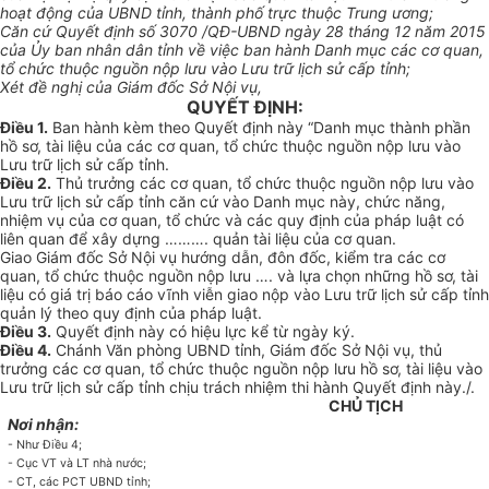
hoạt động của UBND tỉnh, thành phố trực thuộc Trung ương;
Căn cứ Quyết định số 3070 /QĐ-UBND ngày
28
tháng 12 năm 2015
của Ủy ban nhân dân tỉnh về việc ban hành Danh mục các cơ quan,
tổ chức thuộc nguồn nộp lưu vào Lưu trữ lịch sử cấp tỉnh;
Xét đề nghị của Giám đốc Sở Nội vụ,
QUYẾT ĐỊNH:
Điều 1.
Ban hành kèm theo Quyết định này “Danh mục thành phần
hồ sơ, tài liệu của các cơ quan, tổ chức thuộc nguồn nộp lưu vào
Lưu trữ lịch sử cấp tỉnh.
Điều 2.
Thủ trưởng các cơ quan, tổ chức thuộc nguồn nộp lưu vào
Lưu trữ lịch sử cấp tỉnh căn cứ vào Danh mục này, chức năng,
nhiệm vụ của cơ quan, tổ chức và các quy định của pháp luật có
liên quan để xây dựng ………. quản tài liệu của cơ quan.
Giao Giám đốc Sở Nội vụ hướng dẫn, đôn đốc, kiểm tra các cơ
quan, tổ chức thuộc nguồn nộp lưu …. và lựa chọn những hồ sơ, tài
liệu có giá trị báo cáo vĩnh viễn giao nộp vào Lưu trữ lịch sử cấp tỉnh
quản lý theo quy định của pháp luật.
Điều 3.
Quyết định này có hiệu lực kể từ ngày ký.
Điều 4.
Chánh Văn phòng UBND tỉnh, Giám đốc Sở Nội vụ, thủ
trưởng các cơ quan, tổ chức thuộc nguồn nộp lưu hồ sơ, tài liệu vào
Lưu trữ lịch sử cấp tỉnh chịu trách nhiệm thi hành Quyết định này./.
CHỦ TỊCH
Nơi nhận:
- Như Điều 4;
-
Cục VT và LT nhà nước;
-
CT, các PCT UBND t
ỉ
nh;