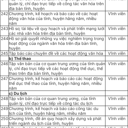
quản lý, chỉ đạo trực tiếp về công tác văn hóa trên
địa bàn tỉnh, huyện
242
Chương trình, kế hoạch và báo cáo về các hoạt
Vĩnh viễn
động văn hóa của tỉnh, huyện hằng năm, nhiều
năm
243
Hồ sơ, tài liệu về quy hoạch và phát triển mạng lưới
Vĩnh viễn
các nhà văn hóa trên địa bàn tỉnh, huyện
244
Hồ sơ giải quyết những vụ việc nghiêm trọng trong
Vĩnh viễn
hoạt động của ngành văn hóa trên địa bàn tỉnh,
huyện
245
Tập báo cáo chuyên đề về các hoạt động văn hóa
Vĩnh viễn
b) Thể thao
246
Tập văn bản của cơ quan trung ương của tỉnh quản
Vĩnh viễn
lý, chỉ đạo trực tiếp về các hoạt động thể dục, thể
thao
tr
ên địa bàn tỉnh, huyện
247
Chương trình, kế hoạch và báo cáo các hoạt động
Vĩnh viễn
thể dục thể thao của tỉnh, huyện hằng năm, nhiều
năm
c) Du lịch
248
Tập văn bản của cơ quan trung ương, của tỉnh
Vĩnh viễn
quản lý, chỉ đạo trực tiếp về công tác du lịch
249
Chương trình, kế hoạch và báo cáo công tác du
Vĩnh viễn
lịch của tỉnh, huyện hằng năm, nhiều năm
250
Chương trình, đề án quy hoạch xây dựng và phát
Vĩnh viễn
triển ngành du lịch của tỉnh, huyện