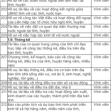
201
Hồ sơ về các đoàn nước ngoài đến làm việc tại
Vĩnh viễn
tỉnh, huyện
202
Hồ sơ, tài liệu về các hoạt động kết nghĩa giữa
Vĩnh viễn
U
BND tỉnh với các tỉnh, nước bạn
203
Hồ sơ về công tác Việt Kiều và hoạt động đối ngoại
Vĩnh viễn
của Liên hiệp các tổ chức hữu nghị tỉnh, huyện
204
Tài liệu về việc đặt cơ quan đại diện thương mại
Vĩnh viễn
nước ngoài tại tỉnh, huyện
205
Hồ sơ về việc hợp tác kinh tế với nước ngoài
Vĩnh viễn
1.9. Thống kê
206
Tài liệu của cơ quan trung ương của tỉnh chỉ đạo
Vĩnh viễn
trực tiếp về công tác thống kê, điều tra trên địa
bàn tỉnh, huyện
207
Chương trình, kế hoạch, báo cáo về công tác
Vĩnh viễn
thống kê, điều tra của tỉnh, huyện hằng năm, nhiều
năm
208
Hồ sơ, tài liệu thống kê, điều tra cơ bản trên địa
Vĩnh viễn
bàn tỉnh (đời sống dân cư, nơi ăn ở, sinh hoạt, ngh
ề
nghiệp, tôn giáo...)
209
Hồ sơ, tài liệu về tổng điều tra dân số và lao động
Vĩnh viễn
210
Hồ sơ, tài liệu về điều tra đất đai, nhà ở
Vĩnh viễn
211
Hồ sơ, tài liệu về điều tra các hoạt động sản xuất,
Vĩnh viễn
kinh doanh của các huyện, thành phố trên địa bàn
tỉnh
212
Báo cáo phân tích và dự báo tình h
ì
nh phát triển
Vĩnh viễn
kinh tế xã hội hằng năm, nhiều năm của tỉnh,