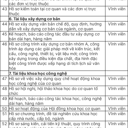
các đ
ơ
n vị trực thuộc
43
Hồ sơ kiểm toán tại cơ quan và các đ
ơ
n vị trực
Vĩnh viễn
thuộc
6. Tài liệu xây dựng cơ bản
44
Hồ sơ xây dựng văn bản chế độ, quy định, hướng
Vĩnh viễn
dẫn về xây dựng cơ bản của ngành
,
cơ quan
45
Kế hoạch, báo cáo công tác đầu tư xây dựng cơ
Vĩnh viễn
bản dài hạn, hàng năm
46
Hồ sơ công
tr
ình xây dựng cơ bản nhóm A, công
Vĩnh viễn
trình áp dụng các giải pháp mới về kiến trúc, kết
cấu, công nghệ, thiết bị, vật liệu mới; công trình
xây dựng trong điều kiện địa chất, địa hình đặc
biệt công trình được xếp hạng di tích lịch sử văn
hóa
7. Tài liệu khoa học công nghệ
47
Hồ sơ về việc xây dựng quy chế hoạt động khoa
Vĩnh viễn
học công nghệ của cơ quan
48
Hồ sơ hội nghị, hội thảo khoa học do cơ quan tổ
Vĩnh viễn
chức
49
K
ế
hoạch, báo cáo công tác khoa học, công nghệ
Vĩnh viễn
dài hạn, hàng năm
50
Hồ sơ hoạt động của Hội đồng khoa học cơ quan
Vĩnh viễn
51
Hồ sơ chương trình, đề tài nghiên cứu khoa học
Vĩnh viễn
cấp nhà nước, cấp bộ, ngành
52
Hồ sơ sáng kiến, cải tiến kỹ thuật, quy
tr
ình công
Vĩnh viễn