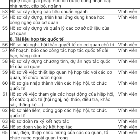
nghệ hoặc giải pháp hữu ích được công nhận cấp
nhà nước, cấp bộ, ngành
53
Hồ sơ xây dựng các tiêu chuẩn ngành
Vĩnh viễn
54
Hồ sơ xây dựng, triển khai ứng dụng khoa học
Vĩnh viễn
công nghệ của cơ quan
55
Hồ sơ xây dựng và quản lý các cơ sở dữ liệu của
cơ quan
8. Tài liệu hợp tác quốc tế
56
Hồ sơ hội nghị, hội thảo quyết tế do cơ quan chủ trì
Vĩnh viễn
57
K
ế
hoạch, báo cáo công tác hợp tác quốc tế dài
Vĩnh viễn
hạn, hàng năm
58
Hồ sơ xây dựng chương tình, dự án h
ợ
p tác quốc
Vĩnh viễn
tế của cơ quan
59
Hồ sơ về việc thiết lập quan hệ h
ợ
p tác với các cơ
Vĩnh viễn
quan, t
ổ
chức nước ngoài
60
Hồ sơ gia nhập thành viên các hiệp hội, tổ chức
Vĩnh viễn
quốc tế
61
Hồ sơ về việc tham gia các hoạt động của hiệp hội,
Vĩnh viễn
tổ chức quốc tế (hội nghị, hội thảo, điều tra, khảo
sát, thống kê....)
62
Hồ sơ niên liễm, đóng góp các hiệp hội, tổ chức
Vĩnh viễn
quốc tế
63
Hồ sơ đoàn ra ký kết hợp tác
Vĩnh viễn
64
Hồ sơ đoàn vào ký kết h
ợ
p tác
Vĩnh viễn
65
Thư, điện, thiệp chúc mừng của các cơ quan, tổ
Vĩnh viễn
chức nước ngoài quan trọng