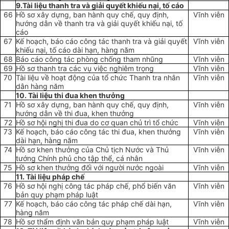
9.Tài liệu thanh tra và giải quyết khiếu nại, tố cáo
66
Hồ sơ xây dựng, ban hành quy chế, quy định,
Vĩnh viễn
hướng dẫn về thanh tra và giải quy
ế
t khi
ế
u nại, t
ố
cáo
67
Kế hoạch, báo cáo công tác thanh tra và giải quyết
Vĩnh viễn
khiếu nại, tố cáo dài hạn, hàng năm
68
Báo cáo công tác phòng chống tham nhũng
Vĩnh viễn
69
Hồ sơ thanh tra các vụ việc nghiêm trọng
Vĩnh viễn
70
Tài liệu về hoạt động của tổ chức Thanh tra nhân
Vĩnh viễn
dân hàng năm
10. Tài liệu thi đua khen thưởng
71
Hồ sơ xây dựng, ban hành quy chế, quy định,
Vĩnh viễn
hướng dẫn về thi đua, khen thưởng
72
Hồ sơ hội nghị thi đua do cơ quan chủ trì tổ chức
Vĩnh viễn
73
Kế hoạch, báo cáo công tác thi đua, khen thưởng
Vĩnh viễn
dài hạn, hàng năm
74
Hồ sơ khen thưởng của Chủ tịch Nước và Thủ
Vĩnh viễn
tướng Chính phủ cho tập thể, cá nhân
75
Hồ sơ khen thưởng đối với người nước ngoài
Vĩnh viễn
11. Tài liệu pháp chế
76
Hồ sơ hội nghị công tác pháp chế, phổ biến văn
Vĩnh viễn
bản quy phạm pháp luật
77
Kế hoạch, báo cáo công tác pháp chế dài hạn,
Vĩnh viễn
hàng năm
78
Hồ sơ thẩm định văn bản quy phạm pháp luật
Vĩnh viễn