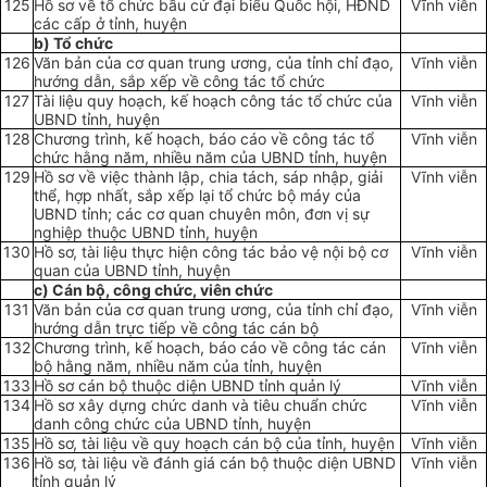
125
Hồ sơ về tổ chức bầu cử đại biểu Quốc hội, HĐND
Vĩnh viễn
các cấp ở tỉnh, huyện
b) Tổ chức
126
Văn bản của cơ quan trung ương, của tỉnh chỉ đạo,
Vĩnh viễn
hướng dẫn, sắp xếp về công tác tổ chức
127
Tài liệu quy hoạch, kế hoạch công tác tổ chức của
Vĩnh viễn
UBND tỉnh, huyện
128
Chương trình, kế hoạch, báo cáo về công tác tổ
Vĩnh viễn
chức hằng năm, nhiều năm của UBND tỉnh, huyện
129
Hồ sơ về việc thành lập, chia tách, sáp nhập, giải
Vĩnh viễn
thể, h
ợ
p nhất, sắp xếp lại tổ chức bộ máy của
UBND tỉnh; các cơ quan chuyên môn, đơn vị sự
nghiệp thuộc UBND tỉnh, huyện
130
Hồ sơ, tài liệu thực hiện công tác bảo vệ nội bộ cơ
Vĩnh viễn
quan của UBND tỉnh, huyện
c) Cán bộ, công chức, viên chức
131
Văn bản của cơ quan trung ương, của tỉnh chỉ đạo,
Vĩnh viễn
hướng dẫn trực tiếp về công tác cán bộ
132
Chương trình, kế hoạch, báo cáo về công tác cán
Vĩnh viễn
bộ hằng năm, nhiều năm của t
ỉ
nh, huyện
133
Hồ sơ cán bộ thuộc diện UBND tỉnh quản lý
Vĩnh viễn
134
Hồ sơ xây dựng chức danh và tiêu chuẩn chức
Vĩnh viễn
danh công chức của UBND tỉnh, huyện
135
Hồ sơ, tài liệu về quy hoạch cán bộ của tỉnh, huyện
Vĩnh viễn
136
Hồ sơ, tài liệu về đánh giá cán bộ thuộc diện UBND
Vĩnh viễn
tỉnh quản lý