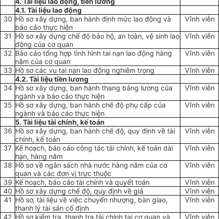
4. Tài liệu lao động, tiền lương
4.1. Tài liệu lao động
30
Hồ sơ xây dựng, ban hành định mức lao động và
Vĩnh viễn
báo cáo thực hiện
31
Hồ sơ xây dựng chế độ bảo hộ, an toàn, vệ sinh lao
Vĩnh viễn
động của cơ quan
32
Báo cáo tổng hợp tình hình tai nạn lao động hàng
Vĩnh viễn
năm của cơ quan
33
Hồ sơ các vụ tai nạn lao động nghiêm trọng
Vĩnh viễn
4.2. Tài liệu tiền lương
34
Hồ sơ xây dựng, ban hành thang bảng lương của
Vĩnh viễn
ngành và báo cáo thực hiện
35
Hồ sơ xây dựng, ban hành chế độ phụ cấp của
Vĩnh viễn
ngành và báo cáo thực hiện
5. Tài liệu tài chính, kế toán
36
Hồ sơ xây dựng, ban hành chế độ, quy định về tài
Vĩnh viễn
chính, kế toán
37
Kế hoạch, báo cáo công tác tài chính, kế toán dài
Vĩnh viễn
hạn, hàng năm
38
Hồ sơ về ngân sách nhà nước hàng năm của cơ
Vĩnh viễn
quan và các đ
ơ
n vị trực thuộc
39
Kế hoạch, báo cáo tài chính và quyết toán
Vĩnh viễn
40
Hồ sơ xây dựng chế độ, quy định về giá
Vĩnh viễn
41
Hồ sơ, tài liệu về việc chuyển nhượng, bàn giao,
Vĩnh viễn
thanh lý tài sản cố định
42
Hồ sơ kiểm tra, thanh tra tài chính tại cơ quan và
Vĩnh viễn