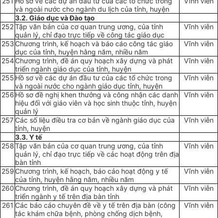
251
Hồ sơ về các dự án đầu tư của các tổ chức trong
Vĩnh viễn
và ngoài nước cho ngành du lịch của tỉnh, huyện
3.2. Giáo d
ụ
c và Đào t
ạ
o
252
Tập văn bản của cơ quan trung ương, của tỉnh
Vĩnh viễn
quản lý, chỉ đạo trực tiếp về công tác giáo dục
253
Chương trình, kế hoạch và báo cáo công tác giáo
Vĩnh viễn
dục của tỉnh, huyện hằng năm, nhiều năm
254
Chương trình, đề án quy hoạch xây dựng và phát
Vĩnh viễn
triển ngành giáo dục của tỉnh, huyện
255
Hồ sơ về các dự án đầu tư của các tổ chức trong
Vĩnh viễn
và ngoài nước cho ngành giáo dục tỉnh, huyện
256
Hồ sơ đề nghị khen thưởng và công nhận các danh
Vĩnh viễn
hiệu đối với giáo viên và học sinh thuộc tỉnh, huyện
quản lý
2
57
Các số liệu điều tra cơ bản về ngành giáo dục của
Vĩnh viễn
tỉnh, huyện
3.3. Y tế
258
Tập văn bản của cơ quan trung ương, của tỉnh
Vĩnh viễn
quản lý, chỉ đạo trực tiếp về các hoạt động trên địa
bàn tỉnh
259
Chương trình, kế hoạch, báo cáo hoạt động y tế
Vĩnh viễn
của tỉnh, huyện h
ằ
ng năm, nhi
ề
u năm
260
Chương trình, đề án quy hoạch xây dựng và phát
Vĩnh viễn
triển ngành y tế trên địa bàn tỉnh
261
Các báo cáo chuyên đề về y tế trên địa bàn (công
Vĩnh viễn
tác khám chữa bệnh, phòng chống dịch bệnh,