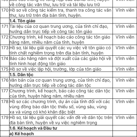
về công tác văn thư, lưu trữ và tài liệu lưu trữ
170
Hồ sơ về công tác kiểm tra, thanh tra công tác văn
Vĩnh viễn
thư, lưu trữ trên địa bàn tỉnh, huyện
.
1.4. Tôn giáo
171
Tài liệu của cơ quan trung ương, của tỉnh chỉ đạo,
Vĩnh viễn
hướng dẫn trực tiếp về công tác tôn giáo
172
Chương trình, kế hoạch báo cáo công tác tôn giáo
Vĩnh viễn
hằng năm, nhiều năm của tỉnh, huyện
173
Hồ sơ, tài liệu giải quyết các vụ việc về tôn giáo có
Vĩnh viễn
tính chất nghiêm trọng trên địa bàn tỉnh, huyện
174
Báo cáo hằng năm và đột xuất của các giáo hội về
Vĩnh viễn
tình hình hoạt động tôn giáo
175
Hồ sơ về việc lập hội, trường, l
ớ
p của tôn giáo
Vĩnh viễn
1.5. Dân t
ộ
c
176
Văn bản của cơ quan trung ương, của tỉnh chỉ đạo,
Vĩnh viễn
hướng dẫn trực tiếp về công tác dân tộc
177
Chương trình, kế hoạch, báo cáo công tác dân tộc
Vĩnh viễn
của tỉnh, huyện hằng năm, nhiều năm
178
Hồ sơ các chương trình, dự án của tỉnh đối với các
Vĩnh viễn
vùng đồng b
à
o dân tộc thiểu số, vùng sâu, vùng
xa và vùng có khó khăn đặc biệt
179
Hồ sơ, tài liệu giải quyết các vấn đề về dân tộc trên
Vĩnh viễn
địa bàn tỉnh, huyện về vụ việc nghiêm trọng
1.6. Kế ho
ạ
ch và Đầu tư
a) Kế hoạch