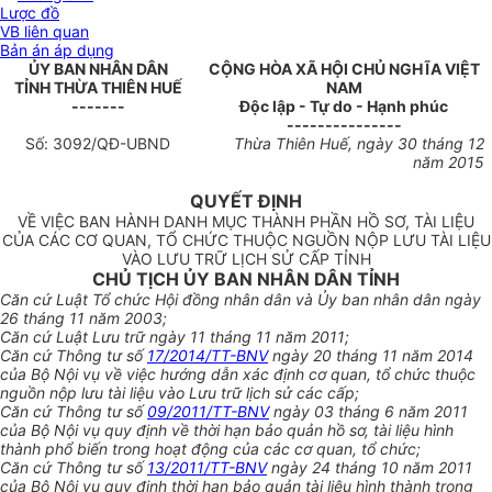
Lược đồ
VB liên quan
Bản án áp dụng
ỦY BAN NHÂN DÂN
CỘNG HÒA XÃ HỘI CHỦ NGHĨA VIỆT
TỈNH
THỪA THIÊN HUẾ
NAM
-------
Độc lập - Tự do - Hạnh phúc
---------------
Số:
3092
/QĐ-UBND
Thừa Thiên Huế
, ngày
30
tháng
12
năm 201
5
QUYẾT ĐỊNH
VỀ VIỆC BAN HÀNH DANH MỤC THÀNH PHẦN HỒ SƠ, TÀI LIỆU
CỦA CÁC CƠ QUAN, TỔ CHỨC THUỘC NGUỒN NỘP LƯU TÀI LIỆU
VÀO LƯU TRỮ LỊCH SỬ CẤP TỈNH
CHỦ TỊCH ỦY BAN NHÂN DÂN TỈNH
Căn cứ Luật Tổ chức Hội đồng nhân dân và Ủy ban nhân dân ngày
26 tháng 11 năm 2003;
Căn cứ Luật Lưu trữ ngày 11 tháng 11 năm 2011;
Căn cứ Thông tư số
17/2014/TT-BNV
ngày 20 tháng 11 năm 2014
của Bộ Nội vụ về việc hướng dẫn xác định cơ quan, tổ chức thuộc
nguồn nộp lưu tài liệu vào Lưu trữ lịch sử các cấp;
Căn cứ Thông tư số
09/2011/TT-BNV
ngày 03 tháng 6 năm 2011
của Bộ Nội vụ quy định về thời hạn bảo quản hồ sơ, tài liệu hình
thành phổ biến trong hoạt động của các cơ quan, tổ chức;
Căn cứ Thông tư số
13/2011/TT-BNV
ngày 24 tháng 10 năm 2011
của Bộ Nội vụ quy định thời hạn bảo quản tài liệu hình thành trong