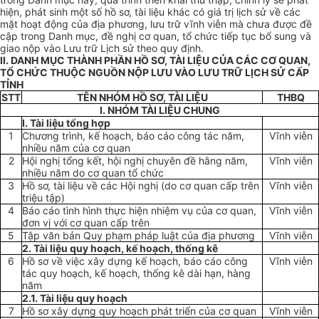
hiện, phát sinh một số hồ sơ, tài liệu khác có giá trị lịch sử về các
mặt hoạt động của địa phương, lưu trữ vĩnh viễn mà chưa được đề
cập trong Danh mục, đề nghị cơ quan, tổ chức tiếp tục bổ sung và
giao nộp vào Lưu trữ Lịch sử theo quy định.
II. DANH MỤC THÀNH PHẦN HỒ SƠ, TÀI LIỆU CỦA CÁC CƠ QUAN,
TỔ CHỨC THUỘC NGUỒN NỘP LƯU VÀO LƯU TRỮ LỊCH SỬ CẤP
TỈNH
STT
TÊN NHÓM HỒ SƠ, TÀI LIỆU
THBQ
I. NHÓM TÀI LIỆU CHUNG
I
. Tài liệu tổng hợp
1
Chương trình, kế hoạch, báo cáo công tác năm,
Vĩnh viễn
nhiều năm của cơ quan
2
Hội nghị tổng kết, hội nghị chuyên đề hằng năm,
Vĩnh viễn
nhiều năm do cơ quan tổ chức
3
Hồ sơ, tài liệu về các Hội nghị (do cơ quan cấp trên
Vĩnh viễn
triệu tập)
4
Báo cáo tình hình thực hiện nhiệm vụ của cơ quan,
Vĩnh viễn
đơn vị với cơ quan cấp trên
5
Tập văn bản Quy phạm pháp luật của địa phương
Vĩnh viễn
2. Tài liệu quy hoạch, kế hoạch, thống kê
6
Hồ sơ về việc xây dựng kế hoạch, báo cáo công
Vĩnh viễn
tác quy hoạch, kế hoạch, thống kê dài hạn, hàng
năm
2.1. Tài liệu quy hoạch
7
Hồ sơ xây dựng quy hoạch phát triển của cơ quan
Vĩnh viễn