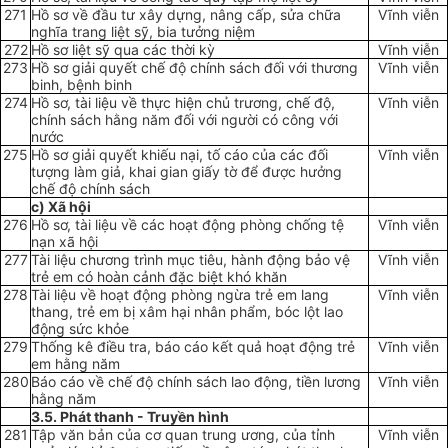
271
Hồ sơ về đầu tư xây dựng, nâng cấp, sửa chữa
Vĩnh viễn
nghĩa trang liệt sỹ, bia tưởng niệm
272
Hồ sơ liệt sỹ qua các thời kỳ
Vĩnh viễn
273
Hồ sơ giải quyết chế độ chính sách đối với thương
Vĩnh viễn
binh, bệnh binh
274
Hồ sơ, tài liệu về thực hiện chủ trương, chế độ,
Vĩnh viễn
chính sách hằng năm đối với người có công với
nước
275
Hồ sơ giải quyết khiếu nại, tố cáo của các đối
Vĩnh viễn
tượng làm giả, khai gian giấy tờ để đư
ợ
c hưởng
chế đ
ộ
chính sách
c) Xã hội
276
Hồ sơ, tài liệu về các hoạt động phòng chống tệ
Vĩnh viễn
nạn xã hội
277
Tài liệu chương trình mục tiêu, hành động bảo vệ
Vĩnh viễn
trẻ em có hoàn cảnh đặc biệt khó khăn
278
Tài liệu về hoạt động phòng ngừa trẻ em lang
Vĩnh viễn
thang, trẻ em bị xâm hại nhân phẩm, bóc lột lao
động sức khỏe
279
Thống kê điều tra, báo cáo kết quả hoạt động trẻ
Vĩnh viễn
em hằng năm
280
Báo cáo về chế độ chính sách lao động, tiền lương
Vĩnh viễn
hằng năm
3.5. Phát thanh - Truyền hình
281
Tập văn bản của cơ quan trung ương, của tỉnh
Vĩnh viễn