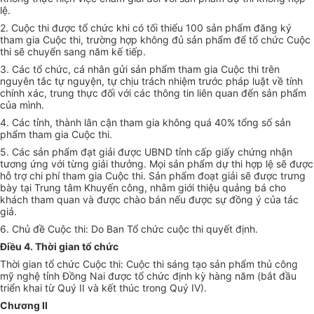
lệ.
2.
Cuộc thi được tổ chức khi có tối thiểu 100 sản phẩm đăng ký
tham
gia Cuộc thi, trường hợp không đủ sản phẩm để tổ chức Cuộc
thi sẽ chuyển sang năm kế tiếp.
3. Các tổ chức, cá nhân gửi sản phẩm tham gia Cuộc thi trên
nguyên tắc tự nguyện, tự chịu trách nhiệm trước pháp luật về tính
chính xác, trung thực đối với các thông tin liên quan đến sản phẩm
của mình.
4. Các tỉnh, thành lân cận tham gia không quá 40% tổng số sản
phẩm tham gia Cuộc thi.
5. Các sản phẩm đạt giải được UBND tỉnh cấp giấy chứng nhận
tương ứng với từng giải thưởng. Mọi sản phẩm dự thi hợp lệ sẽ được
hỗ trợ chi phí tham gia Cuộc thi. Sản phẩm đoạt giải sẽ được trưng
bày tại Trung tâm Khuyến công, nhằm giới thiệu quảng bá cho
khách tham quan và được chào bán nếu được sự đồng ý của tác
giả.
6. Chủ đề Cuộc thi
:
Do Ban Tổ chức cuộc thi quyết định.
Điều 4. Thời gian tổ chức
Thời gian tổ chức
C
uộc thi:
Cuộc thi sáng tạo sản phẩm thủ công
mỹ nghệ tỉnh Đồng Nai được tổ chức định kỳ hàng năm
(bắt đầu
triển khai
từ
Q
uý II và kết thúc trong
Q
uý IV).
Chương II