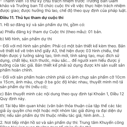
-
Thành viên Tổ
t
hư ký chịu trách nhiệm trước Trưởng
b
an Giám
khảo và Trưởng
b
an Tổ chức cuộc thi về việc thực hiện trách nhiệm
được giao; được hưởng thù lao, chế độ theo quy định của pháp luật.
Điều 11. Thủ tục tham dự cuộc thi
1.
Hồ sơ
đăng ký và sản phẩm dự thi,
gồm có:
a)
Phiếu đăng ký tham dự Cuộc thi (theo mẫu): 01 bản.
b)
Mô hình, sản phẩm dự thi
- Đ
ối với mô hình
sản
phẩm
:
P
hải có một bản thiết kế kèm theo. Bản
vẽ thiết kế vẽ trên khổ giấy A3, thể hiện được
0
3 hình chiếu, thể
hiện được ý tưởng sáng tạo, tính mới, tính sáng tạo, mục đích sử
dụng, chất liệu, kích thước, màu sắc… để người xem hiểu được ý
tưởng của tác giả. Bản thiết kế phải sử dụng được khi sản xuất sản
phẩm hoàn chỉnh
.
- Đối
với sản phẩm hoàn chỉnh phải có ảnh chụp sản phẩm cỡ 10cm
x 15cm, ảnh màu, chụp ở ba góc độ khác nhau, thuyết minh mô tả
sản phẩm dự thi (nếu có);
c)
Bản thuyết minh
các
nội dung
theo quy định
tại
Khoản 1,
Điều
12
Quy định này
.
d)
Tài liệu liên quan khác (văn bản thỏa thuận của tập thể các tác
giả ủy quyền cho một hoặc một nhóm tác giả đứng ra đại diện dự
thi; nếu sản phẩm dự thi thuộc nhiều tác giả; hình ảnh…).
2. Nơi tiếp nhận hồ sơ và sản phẩm dự thi: Trung tâm Khuyến công