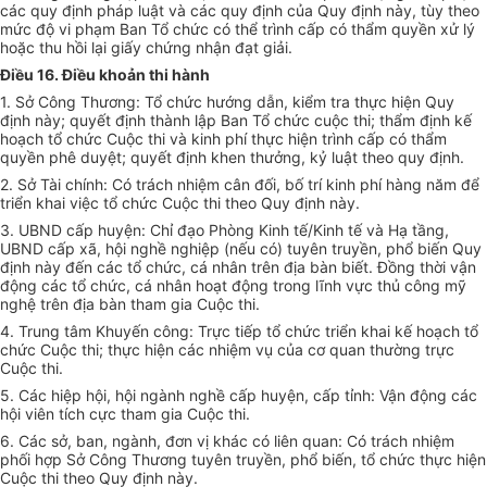
các quy định pháp luật và các quy định của Quy định này, tùy theo
mức độ vi phạm Ban Tổ chức có thể trình cấp có thẩm quyền xử lý
hoặc thu hồi lại giấy chứng nhận đạt giải.
Điều 16. Điều khoản thi hành
1. Sở Công Thương
:
Tổ chức hướng dẫn, kiểm tra thực hiện Quy
định này;
q
uyết định thành lập Ban Tổ chức cuộc thi;
t
hẩm định kế
hoạch tổ chức Cuộc thi và kinh phí thực hiện trình cấp có thẩm
quyền phê duyệt;
q
uyết định khen thưởng, kỷ luật theo quy định.
2. Sở Tài chính
:
Có trách nhiệm cân đối, bố trí kinh phí hàng năm để
triển khai việc tổ chức Cuộc thi theo Quy định này.
3. UBND cấp huyện
:
Chỉ đạo Phòng Kinh tế/Kinh tế và Hạ tầng,
UBND cấp xã, hội nghề nghiệp (nếu có) tuyên truyền, phổ biến Quy
định này đến các tổ chức, cá nhân trên địa bàn biết. Đồng thời vận
động các tổ chức, cá nhân hoạt động trong lĩnh vực thủ công mỹ
nghệ trên địa bàn tham gia Cuộc thi.
4. Trung tâm Khuyến công:
Trực tiếp tổ chức triển khai kế hoạch tổ
chức Cuộc thi; thực hiện các nhiệm vụ của cơ quan thường trực
Cuộc thi.
5. Các hiệp hội, hội ngành nghề cấp huyện, cấp tỉnh
:
Vận động các
hội viên tích cực tham gia Cuộc thi.
6. Các sở, ban, ngành, đơn vị
khác có liên quan:
Có trách nhiệm
phối hợp Sở Công Thương tuyên truyền, phổ biến
, tổ chức thực hiện
Cuộc thi theo
Quy định này.