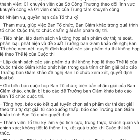
thành viên: 01 chuyên viên của Sở Công Thương theo dõi lĩnh vực
khuyến công và 01 viên chức của Trung tâm Khuyến công.
b) Nhiệm vụ, quyền hạn của Tổ thư ký
- Tham mưu, giúp việc Ban Tổ chức, Ban Giám khảo trong quá trình
tổ chức Cuộc thi, tổ chức chấm giải sản phẩm dự thi.
-
Tiếp nhận, lập danh sách và tổng hợp sản phẩm dự thi; rà soát,
phân loại, phát hiện và đề xuất Trưởng
b
an Giám khảo đề nghị Ban
Tổ chức xem xét, quyết định loại bỏ các sản phẩm dự thi không hợp
lệ theo Thể lệ của Cuộc thi.
-
Lập danh sách các sản phẩm dự thi không hợp lệ theo Thể lệ của
Cuộc thi do Giám khảo phát hiện trong quá trình chấm giải báo cáo
Trưởng
b
an Giám khảo đề nghị Ban Tổ chức xem xét, quyết định
loại bỏ.
-
Ghi biên bản cuộc họp Ban Tổ chức;
b
iên bản chấm giải của Ban
Giám khảo, chuẩn bị báo cáo để Trưởng
b
an Giám khảo báo cáo
Ban Tổ chức cuộc thi.
-
Tổng hợp, báo cáo kết quả tuyển chọn sản phẩm dự thi đạt giải
theo thứ tự đạt giải từ cao xuống thấp, báo cáo Trưởng
b
an Giám
khảo trình Ban Tổ chức quyết định.
-
Thành viên Tổ
t
hư ký làm việc tích cực, trung thực, khách quan và
chính xác; không tiết lộ thông tin, kết quả trước khi Cuộc thi kết
thúc.