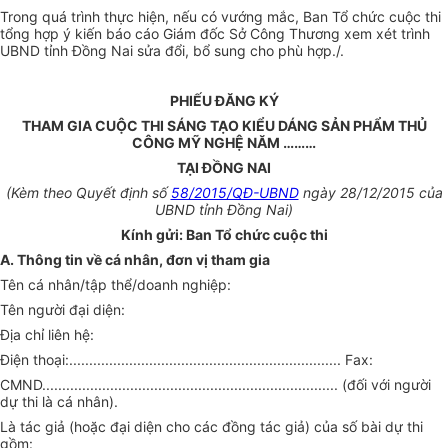
Trong quá trình thực hiện, nếu có vướng mắc, Ban Tổ chức cuộc thi
tổng hợp ý kiến báo cáo Giám đốc Sở Công Thương xem xét trình
UBND tỉnh Đồng Nai sửa đổi, bổ sung cho phù hợp./.
PHIẾU ĐĂNG KÝ
THAM GIA CUỘC THI SÁNG TẠO KIỂU DÁNG SẢN PHẨM THỦ
CÔNG MỸ NGHỆ NĂM ………
TẠI ĐỒNG NAI
(Kèm theo Quyết định số
58/2015/QĐ-UBND
ngày 28/12/2015 của
UBND tỉnh Đồng Nai)
Kính gửi: Ban Tổ chức cuộc thi
A. Thông tin về cá nhân, đơn vị tham gia
Tên cá nhân/tập thể/doanh nghiệp:
Tên người đại diện:
Địa chỉ liên hệ:
Điện thoại:.................................................................... Fax:
CMND.......................................................................... (đối với người
dự thi là cá nhân).
Là tác giả (hoặc đại diện cho các đồng tác giả) của số bài dự thi
gồm: