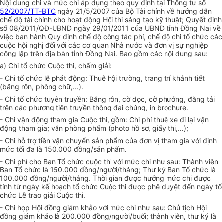
Nội dung chi và mức chi áp dụng theo quy định tại Thông tư số
52/2007/TT-BTC
ngày 21/5/2007 của Bộ Tài chính về hướng dẫn
chế độ tài chính cho hoạt động Hội thi sáng tạo kỹ thuật;
Quyết định
số 08/
2011/
QĐ-UBND ngày 29/01/2011 của UBND tỉnh Đồng Nai về
việc ban hành Quy định chế độ công tác phí, chế độ chi tổ chức các
cuộc hội nghị đối với các cơ quan Nhà nước và đơn vị sự nghiệp
công lập trên địa bàn tỉnh Đồng Nai.
Bao gồm các nội dung sau:
a) Chi t
ổ chức C
uộc
thi, chấm giải
:
- Chi tổ chức lễ phát động: Thuê hội trường, trang trí khánh tiết
(băng rôn, phông chữ,...).
- Chi t
ổ chức tuyên truyền:
B
ăng rôn, cờ dọc, cờ phướng, đăng tải
trên các phương tiện truyền thông đại chúng, in brochure.
- Chi v
ận động tham gia
C
uộc thi, gồm
: Chi phí
thuê xe
đi lại vận
động tham gia;
văn phòng phẩm (
photo hồ sơ, giấy thi
,...)
;
- Chi hỗ trợ tiền vận chuyển sản phẩm của đơn vị tham gia
với định
mức tối đa là 150.000 đồng/sản phẩm.
- Chi phí cho Ban Tổ chức cuộc thi với mức chi như sau: Thành viên
Ban Tổ chức là 150.000 đồng/người/tháng; Thư ký Ban Tổ chức là
100.000 đồng/người/tháng. Thời gian được hưởng mức chi được
tính từ ngày kế hoạch tổ chức Cuộc thi được phê duyệt đến ngày tổ
chức Lễ trao giải Cuộc thi.
- Chi họp Hội đồng giám khảo với mức chi như sau: Chủ tịch Hội
đồng giám khảo là 200.000 đồng/người/buổi; thành viên, thư ký là