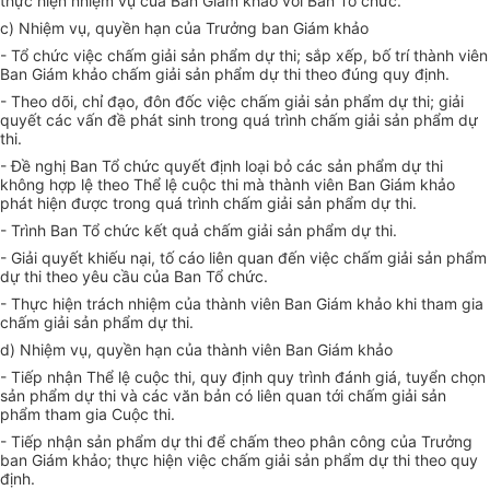
thực hiện nhiệm vụ của Ban Giám khảo với Ban Tổ chức.
c) Nhiệm vụ, quyền hạn của
Trưởng
b
an Giám khảo
-
Tổ chức việc chấm
giải
sản phẩm dự thi; sắp xếp, bố trí
thành viên
Ban
Giám khảo chấm
giải
sản phẩm dự thi theo đúng quy định.
-
Theo dõi, chỉ đạo, đôn đốc việc chấm giải sản phẩm dự thi; giải
quyết các vấn đề phát sinh trong quá trình chấm giải sản phẩm dự
thi.
-
Đề nghị Ban Tổ chức quyết định loại bỏ các sản phẩm dự thi
không hợp lệ theo Thể lệ cuộc thi mà thành viên Ban Giám khảo
phát hiện được trong quá trình chấm giải sản phẩm dự thi.
-
Trình Ban Tổ chức kết quả chấm giải sản phẩm dự thi.
-
Giải quyết khiếu nại, tố cáo liên quan đến việc chấm giải sản phẩm
dự thi theo yêu cầu của Ban Tổ chức.
-
Thực hiện trách nhiệm của thành viên Ban Giám khảo khi tham gia
chấm giải sản phẩm dự thi.
d) Nhiệm vụ, quyền hạn của thành viên Ban Giám khảo
-
Tiếp nhận Thể lệ cuộc thi,
q
uy định quy trình đánh giá, tuyển chọn
sản phẩm dự thi và các văn bản có liên quan tới chấm giải sản
phẩm tham gia Cuộc thi.
-
Tiếp nhận sản phẩm dự thi để chấm theo phân công của Trưởng
b
an Giám khảo; thực hiện việc chấm giải sản phẩm dự thi theo
q
uy
định.