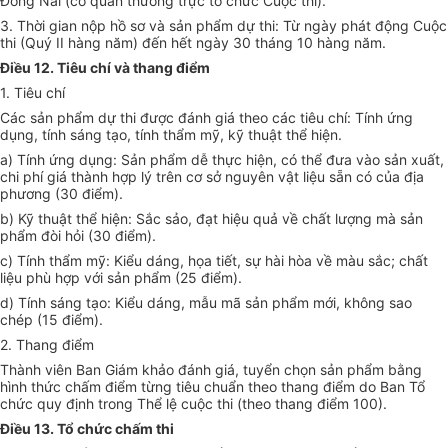
Đồng Nai (
cơ quan thường trực tổ chức Cuộc thi).
3. Thời gian nộp hồ sơ và sản phẩm dự thi: Từ ngày phát động Cuộc
thi (Quý II hàng năm)
đến
hết
ngày 30
tháng
10
hàng năm.
Điều 12. Tiêu chí và thang điểm
1. Tiêu chí
Các sản phẩm dự thi được đánh giá theo các tiêu chí: Tính ứng
dụng, tính sáng tạo, tính thẩm mỹ, kỹ thuật thể hiện
.
a) Tính ứng dụng: Sản phẩm dễ thực hiện, có thể đưa vào sản xuất,
chi phí giá thành hợp lý trên cơ sở nguyên vật liệu sẵn có của địa
phương (30 điểm).
b) Kỹ thuật thể hiện: Sắc sảo, đạt hiệu quả về chất lượng mà sản
phẩm đòi hỏi (30 điểm).
c) Tính thẩm mỹ: Kiểu dáng, họa tiết, sự hài hòa về màu sắc; chất
liệu phù hợp với sản phẩm (25 điểm).
d) Tính sáng tạo: Kiểu dáng, mẫu mã sản phẩm mới, không sao
chép (15 điểm).
2. Thang điểm
Thành viên Ban Giám khảo đánh giá, tuyển chọn sản phẩm bằng
hình thức chấm điểm từng tiêu chuẩn theo thang điểm do Ban Tổ
chức quy định trong Thể lệ cuộc thi (theo thang điểm 100).
Điều 13. Tổ chức chấm thi