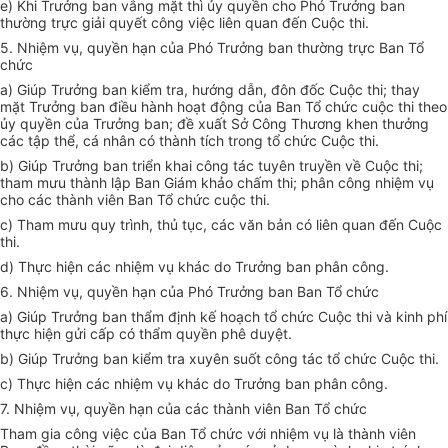
e) Khi Trưởng ban vắng mặt thì ủy quyền cho Phó Trưởng ban
thường trực giải quyết công việc liên quan đến Cuộc thi.
5. Nhiệm vụ, quyền hạn của Phó Trưởng ban thường trực Ban Tổ
chức
a) Giúp Trưởng ban kiểm tra, hướng dẫn, đôn đốc Cuộc thi; thay
mặt Trưởng ban điều hành hoạt động của Ban Tổ chức cuộc thi theo
ủy quyền của Trưởng ban; đề xuất Sở Công Thương khen thưởng
các tập thể, cá nhân có thành tích trong tổ chức Cuộc thi.
b) Giúp Trưởng ban triển khai công tác tuyên truyền về Cuộc thi;
tham mưu thành lập Ban Giám khảo chấm thi; phân công nhiệm vụ
cho các thành viên Ban Tổ chức cuộc thi.
c) Tham mưu quy trình, thủ tục, các văn bản có liên quan đến Cuộc
thi.
d) Thực hiện các nhiệm vụ khác do Trưởng ban phân công.
6. Nhiệm vụ, quyền hạn của Phó Trưởng ban Ban Tổ chức
a) Giúp Trưởng ban thẩm định kế hoạch tổ chức Cuộc thi và kinh phí
thực hiện gửi cấp có thẩm quyền phê duyệt.
b) Giúp Trưởng ban kiểm tra xuyên suốt công tác tổ chức Cuộc thi.
c) Thực hiện các nhiệm vụ khác do Trưởng ban phân công.
7. Nhiệm vụ, quyền hạn của các thành viên Ban Tổ chức
Tham gia công việc của Ban
Tổ chức
với nhiệm vụ là
thành viên