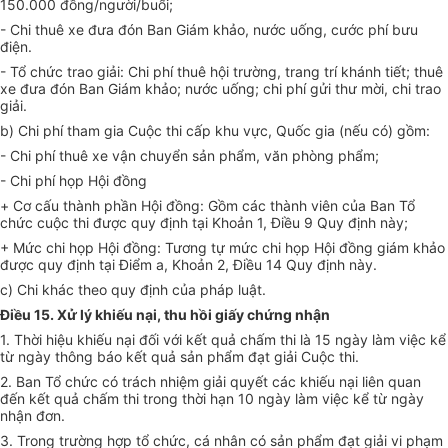
150.000 đồng/người/buổi;
- C
hi
thuê xe đưa đón Ban Giám khảo
, n
ước uống
,
cước phí bưu
điện.
- Tổ chức trao giải:
Chi
phí thuê hội trường, trang trí khánh tiết; thuê
xe đưa đón Ban Giám khảo; nước uống;
chi
phí gửi thư mời, c
hi
trao
giải.
b) Chi phí tham gia Cuộc thi cấp khu vực, Quốc gia
(nếu có)
gồm:
- Chi
phí thuê xe vận chuyển sản phẩm, văn phòng phẩm;
- Chi phí họp Hội đồng
+
Cơ
cấu thành phần Hội đồng: Gồm các thành viên của Ban Tổ
chức cuộc thi được quy định tại Khoản 1, Điều 9 Quy định này;
+ Mức chi họp Hội đồng: Tương tự mức chi họp Hội đồng giám khảo
được quy định tại Điểm a, Khoản 2, Điều 14 Quy định này.
c) Chi khác theo quy định của pháp luật.
Điều 15. Xử lý khiếu nại, thu hồi giấy chứng nhận
1. Thời hiệu khiếu nại đối với kết quả chấm thi là 15 ngày làm việc kể
từ ngày thông báo kết quả sản phẩm đạt giải Cuộc thi.
2. Ban Tổ chức có trách nhiệm giải quyết các khiếu nại liên quan
đến kết quả chấm thi trong thời hạn 10 ngày làm việc kể từ ngày
nhận đơn.
3. Trong trường hợp tổ chức, cá nhân có sản phẩm đạt giải vi phạm