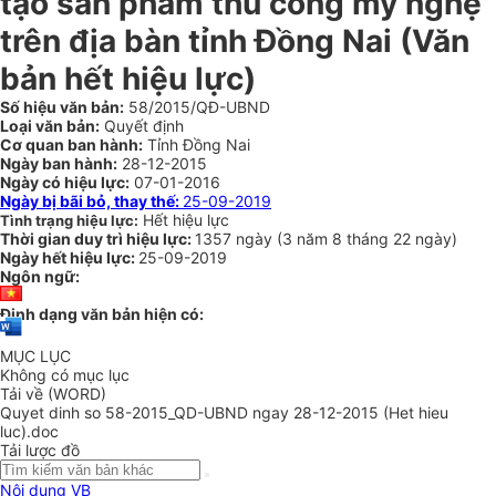
tạo sản phẩm thủ công mỹ nghệ
trên địa bàn tỉnh Đồng Nai
(Văn
bản hết hiệu lực)
Số hiệu văn bản:
58/2015/QĐ-UBND
Loại văn bản:
Quyết định
Cơ quan ban hành:
Tỉnh Đồng Nai
Ngày ban hành:
28-12-2015
Ngày có hiệu lực:
07-01-2016
Ngày bị bãi bỏ, thay thế:
25-09-2019
Hết hiệu lực
Tình trạng hiệu lực:
Thời gian duy trì hiệu lực:
1357 ngày
(
3 năm
8 tháng
22 ngày
)
Ngày hết hiệu lực:
25-09-2019
Ngôn ngữ:
Định dạng văn bản hiện có:
MỤC LỤC
Không có mục lục
Tải về (WORD)
Quyet dinh so 58-2015_QD-UBND ngay 28-12-2015 (Het hieu
luc).doc
Tải lược đồ
Nội dung VB