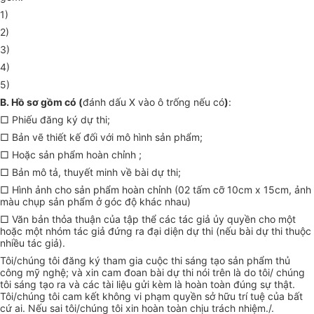
1)
2)
3)
4)
5)
B. Hồ sơ gồm có (
đánh dấu X vào ô trống nếu có
)
:
□ Phiếu đăng ký dự thi;
□ Bản vẽ thiết kế đối với mô hình sản phẩm;
□ Hoặc sản phẩm hoàn chỉnh ;
□ Bản mô tả, thuyết minh về bài dự thi;
□ Hình ảnh cho sản phẩm hoàn chỉnh (02 tấm cỡ 10cm x 15cm, ảnh
màu chụp sản phẩm ở góc độ khác nhau)
□ Văn bản thỏa thuận của tập thể các tác giả ủy quyền cho một
hoặc một nhóm tác giả đứng ra đại diện dự thi (nếu bài dự thi thuộc
nhiều tác giả).
Tôi/chúng tôi đăng ký tham gia cuộc thi sáng tạo sản phẩm thủ
công mỹ nghệ; và xin cam đoan bài dự thi nói trên là do tôi/ chúng
tôi sáng tạo ra và các tài liệu gửi kèm là hoàn toàn đúng sự thật.
Tôi/chúng tôi cam kết không vi phạm quyền sở hữu trí tuệ của bất
cứ ai. Nếu sai tôi/chúng tôi xin hoàn toàn chịu trách nhiệm./.