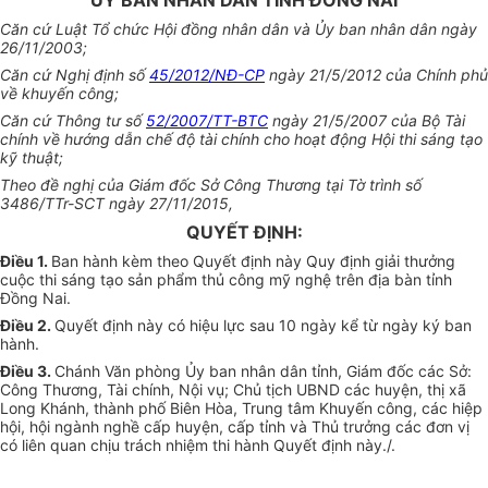
ỦY BAN NHÂN DÂN TỈNH ĐỒNG NAI
Căn cứ Luật Tổ chức Hội đồng nhân dân và Ủy ban nhân dân ngày
26/11/2003;
Căn cứ Nghị định số
45/2012/NĐ-CP
ngày 21/5/2012 của Chính phủ
về khuyến công;
Căn cứ Thông tư số
52/2007/TT-BTC
ngày 21/5/2007 của Bộ Tài
chính về hướng dẫn chế độ tài chính cho hoạt động Hội thi sáng tạo
kỹ thuật;
Theo đề nghị của Giám đốc Sở Công Thương tại Tờ trình số
3486/TTr-SCT ngày 27/11/2015,
QUYẾT ĐỊNH:
Điều 1
.
Ban hành kèm theo Quyết định này Quy định giải thưởng
cuộc thi sáng tạo sản phẩm thủ công mỹ nghệ trên địa bàn tỉnh
Đồng Nai.
Điều 2
.
Quyết định này có hiệu lực sau 10 ngày kể từ ngày ký ban
hành.
Điều 3
.
Chánh Văn phòng Ủy ban nhân dân tỉnh, Giám đốc các Sở:
Công Thương, Tài chính, Nội vụ; Chủ tịch UBND các huyện, thị xã
Long Khánh, thành phố Biên Hòa, Trung tâm Khuyến công, các hiệp
hội, hội ngành nghề cấp huyện, cấp tỉnh và Thủ trưởng các đơn vị
có liên quan chịu trách nhiệm thi hành Quyết định này./.