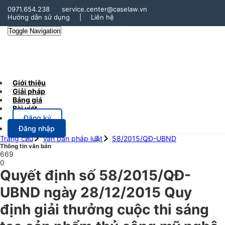
0971.654.238
service.center@caselaw.vn
Hướng dẫn sử dụng
|
Liên hệ
Toggle Navigation
Giới thiệu
Giải pháp
Bảng giá
Bài viết
Đăng ký
Đăng nhập
Trang chủ
Văn bản pháp luật
58/2015/QĐ-UBND
Thông tin văn bản
669
0
Quyết định số 58/2015/QĐ-
UBND ngày 28/12/2015 Quy
định giải thưởng cuộc thi sáng