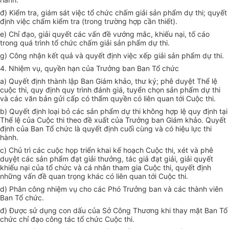
đ) Kiểm tra, giám sát việc tổ chức chấm giải sản phẩm dự thi; quyết
định việc chấm kiểm tra (trong trường hợp cần thiết).
e) Chỉ đạo, giải quyết các vấn đề vướng mắc, khiếu nại, tố cáo
trong quá trình tổ chức chấm giải sản phẩm dự thi.
g) Công nhận kết quả và quyết định việc xếp giải sản phẩm dự thi.
4. Nhiệm vụ, quyền
hạn của Trưởng ban Ban Tổ chức
a)
Q
uyết định thành lập Ban Giám khảo, thư ký; phê duyệt Thể lệ
cuộc thi, quy định quy trình đánh giá, tuyển chọn sản phẩm dự thi
và các văn bản gửi cấp có thẩm quyền có liên quan tới Cuộc thi.
b) Quyết định loại bỏ các sản phẩm dự thi không hợp lệ quy định tại
Thể lệ của Cuộc thi theo đề xuất của Trưởng ban Giám khảo
. Quyết
định của Ban Tổ chức là quyết định cuối cùng và có hiệu lực thi
hành.
c) Chủ trì các cuộc họp triển khai kế hoạch Cuộc thi, xét và phê
duyệt các sản phẩm đạt giải thưởng, tác giả đạt giải, giải quyết
khiếu nại của tổ chức và cá nhân tham gia Cuộc thi, quyết định
những vấn đề quan trọng khác có liên quan tới Cuộc thi.
d) Phân công nhiệm vụ cho các Phó Trưởng ban và các thành viên
Ban Tổ chức.
đ)
Được sử dụng con dấu của Sở Công Thương khi thay mặt Ban Tổ
chức chỉ đạo công tác tổ chức Cuộc thi.