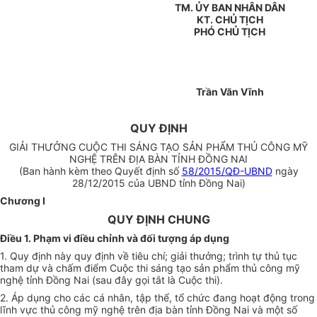
TM. ỦY BAN NHÂN DÂN
KT. CHỦ TỊCH
PHÓ CHỦ TỊCH
Trần Văn Vĩnh
QUY ĐỊNH
GIẢI THƯỞNG CUỘC THI SÁNG TẠO SẢN PHẨM THỦ CÔNG MỸ
NGHỆ TRÊN ĐỊA BÀN TỈNH ĐỒNG NAI
(Ban hành kèm theo Quyết định số
58/2015/QĐ-UBND
ngày
28/12/2015 của UBND tỉnh Đồng Nai)
Chương I
QUY ĐỊNH CHUNG
Điều 1. Phạm vi điều chỉnh và đối tượng áp dụng
1. Quy định này quy định về tiêu chí; giải thưởng; trình tự thủ tục
tham dự và chấm điểm Cuộc thi sáng tạo sản phẩm thủ công mỹ
nghệ tỉnh Đồng Nai (sau đây gọi tắt là Cuộc thi).
2. Áp dụng cho các cá nhân, tập thể, tổ chức đang hoạt động trong
lĩnh vực thủ công mỹ nghệ trên địa bàn tỉnh Đồng Nai và một số