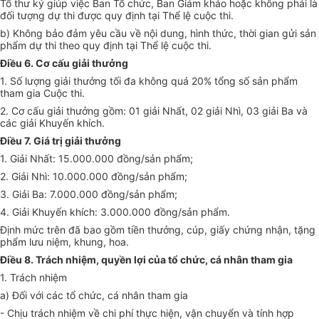
Tổ
t
hư ký giúp việc Ban Tổ chức
, Ban Giám khảo
hoặc không phải là
đối tượng dự thi được quy định tại
T
hể lệ cuộc thi
.
b)
Không bảo đảm yêu cầu về nội dung, hình thức, thời gian gửi sản
phẩm dự thi theo quy định tại Thể lệ cuộc thi
.
Điều 6. Cơ cấu giải thưởng
1. Số lượng giải thưởng tối đa không quá 20% tổng số sản phẩm
tham gia Cuộc thi.
2. Cơ cấu giải thưởng gồm: 01 giải Nhất, 02 giải Nhì, 03 giải Ba và
các giải Khuyến khích.
Điều 7. Giá trị giải thưởng
1.
Giải
N
hất: 15.000.000 đồng/sản phẩm;
2.
Giải
N
hì: 10.000.000 đồng/sản phẩm;
3.
Giải
B
a: 7.000.000 đồng/sản phẩm;
4.
Giải
K
huyến khích: 3.000.000 đồng/sản phẩm.
Định mức trên đã bao gồm tiền thưởng, cúp, giấy chứng nhận, tặng
phẩm lưu niệm, khung, hoa.
Điều 8. Trách nhiệm, quyền lợi của tổ chức, cá nhân tham gia
1. Trách nhiệm
a) Đối với các tổ chức, cá nhân tham gia
- Chịu trách nhiệm về chi phí thực hiện, vận chuyển và tính hợp