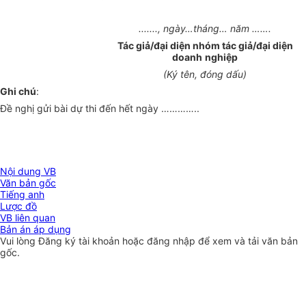
......., ngày…tháng… năm …….
Tác giả/đại diện nhóm tác giả/đại diện
doanh
nghiệp
(Ký tên, đóng dấu)
Ghi chú
:
Đề nghị gửi bài dự thi đến hết ngày …………..
Nội dung VB
Văn bản gốc
Tiếng anh
Lược đồ
VB liên quan
Bản án áp dụng
Vui lòng
Đăng ký
tài khoản hoặc
đăng nhập
để xem và tải văn bản
gốc.