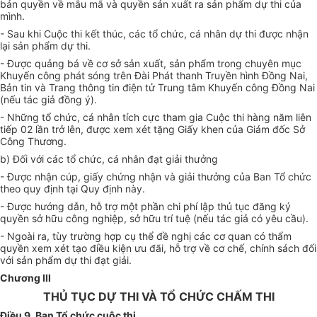
bản quyền về mẫu mã và quyền sản xuất ra sản phẩm dự thi của
mình.
- Sau khi Cuộc thi kết thúc, các tổ chức, cá nhân dự thi được nhận
lại sản phẩm dự thi.
- Được quảng bá về cơ sở sản xuất, sản phẩm trong chuyên mục
Khuyến công phát sóng trên Đài Phát thanh Truyền hình Đồng Nai,
Bản tin và Trang thông tin điện tử Trung tâm Khuyến công Đồng Nai
(nếu tác giả đồng ý).
- Những tổ chức, cá nhân tích cực tham gia Cuộc thi hàng năm liên
tiếp 02 lần trở lên, được xem xét tặng Giấy khen của Giám đốc Sở
Công Thương.
b) Đối với các tổ chức, cá nhân đạt giải thưởng
- Được nhận cúp, giấy chứng nhận và giải thưởng của Ban Tổ chức
theo quy định tại Quy định này.
- Được hướng dẫn, hỗ trợ một phần chi phí lập thủ tục đăng ký
quyền sở hữu công nghiệp, sở hữu trí tuệ (nếu tác giả có yêu cầu).
- Ngoài ra, tùy trường hợp cụ thể đề nghị các cơ quan có thẩm
quyền xem xét tạo điều kiện ưu đãi, hỗ trợ về cơ chế, chính sách đối
với sản phẩm dự thi đạt giải.
Chương III
THỦ TỤC DỰ THI VÀ TỔ CHỨC CHẤM THI
Điều 9. Ban Tổ chức cuộc thi