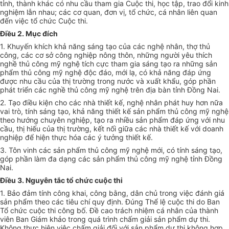
tỉnh, thành khác có nhu cầu tham gia Cuộc thi, học tập, trao đổi kinh
nghiệm lẫn nhau; các cơ quan, đơn vị, tổ chức, cá nhân liên quan
đến việc tổ chức Cuộc thi.
Điều 2. Mục đích
1. Khuyến khích khả năng sáng tạo của các nghệ nhân, thợ thủ
công, các cơ sở công nghiệp nông thôn, những người yêu thích
nghề thủ công mỹ nghệ tích cực tham gia sáng tạo ra những sản
phẩm thủ công mỹ nghệ độc đáo, mới lạ, có khả năng đáp ứng
được nhu cầu của thị trường trong nước và xuất khẩu, góp phần
phát triển các nghề thủ công mỹ nghệ trên địa bàn tỉnh Đồng Nai.
2.
Tạo điều kiện cho
các nhà thiết kế, nghệ nhân phát huy hơn nữa
vai trò, tính sáng tạo, khả năng thiết kế sản phẩm thủ công mỹ nghệ
theo hướng chuyên nghiệp, tạo ra nhiều sản phẩm đáp ứng với nhu
cầu, thị hiếu của thị trường, kết
nối
giữa các nhà thiết kế với doanh
nghiệp để hiện thực hóa các ý tưởng thiết kế.
3. Tôn vinh các sản phẩm thủ công mỹ nghệ mới, có tính sáng tạo,
góp phần làm đa dạng các sản phẩm thủ công mỹ nghệ tỉnh
Đồng
Nai
.
Điều 3. Nguyên tắc tổ chức cuộc thi
1. Bảo đảm tính công khai, công bằng, dân chủ trong việc đánh giá
sản phẩm theo các tiêu chí quy định. Đúng Thể lệ cuộc thi do Ban
Tổ chức cuộc thi công bố. Đề cao trách nhiệm cá nhân của thành
viên Ban Giám khảo trong quá trình chấm giải sản phẩm dự thi.
Không thực hiện việc chấm
giải
đối với sản phẩm dự thi không hợp