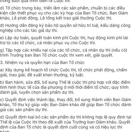
trong suốt quá trình diễn ra Cuộc thi.
d) Tổ chức trưng bày, triển lãm các sản phẩm, chuẩn bị các điều
kiện cần thiết phục vụ cho các kỳ họp của Ban Tổ chức, Ban Giám
khảo, Lễ phát động, Lễ tổng kết trao giải thưởng Cuộc thi.
đ) Hướng dẫn đăng ký bảo hộ quyền sở hữu trí tuệ, kiểu dáng công
nghiệp cho các tác giả dự thi.
e) Lập dự toán, quyết toán kinh phí Cuộc thi, huy động kinh phí tài
trợ từ các tổ chức, cá nhân phục vụ cho Cuộc thi.
g) Tập hợp các khiếu nại của các tổ chức, cá nhân dự thi (nếu có)
trình Trưởng ban Ban Tổ chức cuộc thi xem xét, giải quyết.
3.
Nhiệm vụ
và quyền hạn
của Ban
T
ổ chức
a) Xây dựng kế hoạch
tổ chức
Cuộc thi
, t
ổ chức phát động, chấm
giải, trao giải, đề xuất khen thưởng, kỷ luật.
b) Ban hành, sửa đổi, bổ sung Thể lệ cuộc thi phù hợp với đặc điểm
tình hình thực tế của địa phương ở mỗi thời điểm tổ chức; quy trình
đánh giá, tuyển chọn sản phẩm dự thi.
c) Quyết định việc thành lập, thay đổi, bổ sung thành viên Ban Giám
khảo, Tổ thư ký giúp việc Ban Giám khảo để giúp Ban Tổ chức đánh
giá các sản phẩm dự thi.
d) Quyết định loại bỏ các sản phẩm dự thi không hợp lệ quy định tại
Thể lệ của Cuộc thi theo đề xuất của Trưởng ban Giám khảo. Quyết
định của Ban Tổ chức là quyết định cuối cùng và có hiệu lực thi
hành.