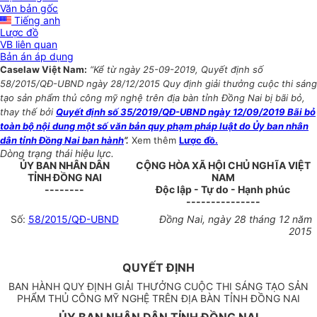
Văn bản gốc
Tiếng anh
Lược đồ
VB liên quan
Bản án áp dụng
Caselaw Việt Nam:
“Kể từ ngày 25-09-2019, Quyết định số
58/2015/QĐ-UBND ngày 28/12/2015 Quy định giải thưởng cuộc thi sáng
tạo sản phẩm thủ công mỹ nghệ trên địa bàn tỉnh Đồng Nai bị bãi bỏ,
thay thế bởi
Quyết định số 35/2019/QĐ-UBND ngày 12/09/2019 Bãi bỏ
toàn bộ nội dung một số văn bản quy phạm pháp luật do Ủy ban nhân
dân tỉnh Đồng Nai ban hành
”.
Xem thêm
Lược đồ.
Dòng trạng thái hiệu lực.
ỦY BAN NHÂN DÂN
CỘNG HÒA XÃ HỘI CHỦ NGHĨA VIỆT
TỈNH ĐỒNG NAI
NAM
--------
Độc lập - Tự do - Hạnh phúc
---------------
Số:
58/2015/QĐ-UBND
Đồng Nai, ngày 28 tháng 12 năm
2015
QUYẾT ĐỊNH
BAN HÀNH QUY ĐỊNH GIẢI THƯỞNG CUỘC THI SÁNG TẠO SẢN
PHẨM THỦ CÔNG MỸ NGHỆ TRÊN ĐỊA BÀN TỈNH ĐỒNG NAI