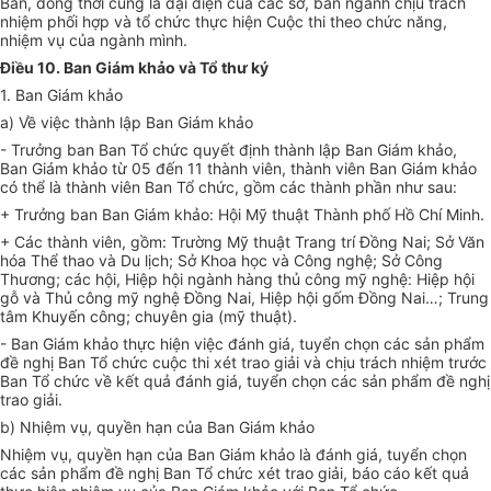
Ban
, đồng thời cũng là đại diện của các sở, ban ngành chịu trách
nhiệm phối hợp và tổ chức thực hiện
Cuộc thi
theo chức năng,
nhiệm vụ
của ngành mình
.
Điều 10. Ban Giám khảo và Tổ thư ký
1.
Ban Giám khảo
a) Về việc thành lập Ban Giám khảo
- Trưởng ban Ban Tổ chức quyết định thành lập Ban Giám khảo,
Ban Giám khảo từ 0
5
đến
11
thành viên
,
thành viên Ban Giám khảo
có thể là thành viên Ban Tổ chức
, gồm
các thành phần như sau:
+ Trưởng ban Ban Giám khảo: Hội Mỹ thuật Thành phố Hồ Chí Minh.
+ Các thành viên, gồm: Trường Mỹ thuật Trang trí Đồng Nai; Sở Văn
hóa Thể thao và Du lịch; Sở Khoa học và Công nghệ; Sở Công
Thương; các hội, Hiệp hội ngành hàng thủ công mỹ nghệ: Hiệp hội
gỗ và Thủ công mỹ nghệ Đồng Nai, Hiệp hội gốm Đồng Nai…; Trung
tâm Khuyến công; chuyên gia (mỹ thuật).
- Ban Giám khảo thực hiện việc đánh giá, tuyển chọn các sản phẩm
đề nghị Ban Tổ chức cuộc thi xét trao giải và chịu trách nhiệm trước
Ban Tổ chức về kết quả đánh giá, tuyển chọn các sản phẩm đề nghị
trao giải.
b) Nhiệm vụ, quyền hạn của Ban Giám khảo
Nhiệm vụ, quyền hạn của Ban Giám khảo là đánh giá, tuyển chọn
các sản phẩm đề nghị Ban Tổ chức xét trao giải, báo cáo kết quả