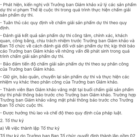
-
Phát hiện, kiến nghị với Trưởng
b
an Giám khảo xử lý các sản phẩm
dự thi vi phạm Thể lệ cuộc thi trong quá trình thực hiện chấm giải
sản phẩm dự thi.
-
Tuân thủ các quy định về chấm giải sản phẩm dự thi theo quy
định.
-
Đánh giá kết quả sản phẩm dự thi công tâm, chính xác, khách
quan, công bằng, chịu trách nhiệm trước Trưởng
b
an Giám khảo và
Ban Tổ chức về cách đánh giá đối với sản phẩm dự thi; kịp thời báo
cáo Trưởng
b
an Giám khảo về những vấn đề phát sinh trong quá
trình chấm giải sản phẩm dự thi.
-
Bảo đảm tiến độ chấm giải sản phẩm dự thi theo sự phân công
của Trưởng
b
an Giám khảo.
-
Giữ gìn, bảo quản, chuyển lại sản phẩm dự thi và thực hiện các
nhiệm vụ khác theo phân công của Trưởng
b
an Giám khảo.
-
Thành viên Ban Giám khảo vắng mặt tại buổi chấm giải sản phẩm
dự thi phải thông báo trước cho Trưởng
b
an Giám khảo. Trường hợp
Trưởng
b
an Giám khảo vắng mặt phải thông báo trước cho Trưởng
b
an Tổ chức cuộc thi.
- Được hưởng thù lao và chế độ theo quy định của pháp luật.
2. Tổ thư ký
a) Về việc thành lập Tổ thư ký
Tổ thư ký do Trưởng ban Ban Tổ chức quyết định thành lập gồm 02