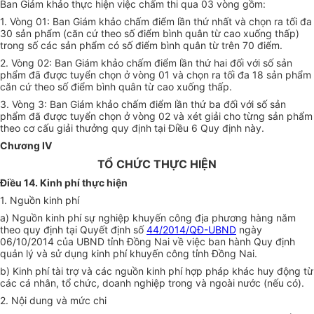
Ban Giám khảo thực hiện việc chấm thi qua 03 vòng gồm:
1. Vòng 01: Ban Giám khảo chấm điểm lần thứ nhất và chọn ra tối đa
30 sản phẩm (căn cứ theo số điểm bình quân từ cao xuống thấp)
trong số các sản phẩm có số điểm bình quân từ trên 70 điểm.
2. Vòng 02: Ban Giám khảo chấm điểm lần thứ hai đối với
số
sản
phẩm đã được tuyển chọn ở vòng 01 và chọn ra tối đa 18 sản phẩm
căn cứ theo số điểm bình quân từ cao xuống thấp.
3. Vòng 3: Ban Giám khảo chấm điểm lần thứ ba đối với
số
sản
phẩm đã được tuyển chọn ở vòng 02 và xét giải cho từng sản phẩm
theo cơ cấu giải thưởng quy định tại Điều 6 Quy định này.
Chương IV
TỔ CHỨC THỰC HIỆN
Điều 14. Kinh phí thực hiện
1. Nguồn kinh phí
a) Nguồn kinh phí sự nghiệp khuyến công địa phương hàng năm
theo quy định tại Quyết định số
44/2014/QĐ-UBND
ngày
06/10/2014 của UBND tỉnh Đồng Nai về việc ban hành Quy định
quản lý và sử dụng kinh phí khuyến công tỉnh Đồng Nai.
b) Kinh phí tài trợ và các nguồn kinh phí hợp pháp khác huy động từ
các cá nhân, tổ chức, doanh nghiệp trong và ngoài nước (nếu có).
2. Nội dung và mức chi