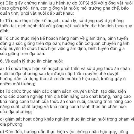
g) Cấp giấy chứng nhận lưu hành tự do (CFS) đối với giống vật nuôi
(bao gồm phôi, tinh, con giống vật nuôi); môi trường pha chế, bảo
quản tinh, phôi vật nuôi để xuất khẩu;
h) Tổ chức thực hiện kế hoạch, quản lý, sử dụng quỹ dự phòng
thiên tai, dịch bệnh đối với giống vật nuôi trên địa bàn tỉnh theo quy
định;
i) Tổ chức thực hiện kế hoạch hàng năm về giám định, bình tuyển
đàn gia súc giống trên địa bàn; hướng dẫn cơ quan chuyên ngành
cấp huyện tổ chức thực hiện việc giám định, bình tuyển đàn gia
súc giống trên địa bàn.
6. Về quản lý thức ăn chăn nuôi:
a) Tổ chức thực hiện kế hoạch phát triển và sử dụng thức ăn chăn
nuôi tại địa phương sau khi được cấp thẩm quyền phê duyệt;
hướng dẫn sử dụng thức ăn chăn nuôi có hiệu quả, không gây ô
nhiễm môi trường;
b) Tổ chức thực hiện các chính sách khuyến khích, tạo điều kiện
cho các doanh nghiệp trên địa bàn nâng cao chất lượng, nâng cao
khả năng cạnh tranh của thức ăn chăn nuôi, chương trình nâng cao
năng suất, chất lượng và khả năng cạnh tranh thức ăn chăn nuôi
của địa phương;
c) giám sát hoạt động khảo nghiệm thức ăn chăn nuôi trong phạm vi
địa phương;
d) Đôn đốc, hướng dẫn thực hiện việc chứng nhận hợp quy, công