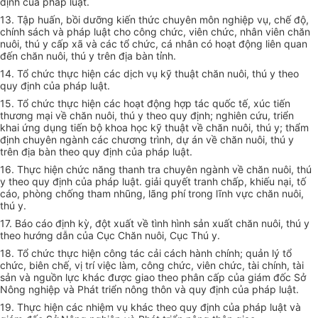
định của pháp luật.
13. Tập huấn, bồi dưỡng kiến thức chuyên môn nghiệp vụ, chế độ,
chính sách và pháp luật cho công chức, viên chức, nhân viên chăn
nuôi, thú y cấp xã và các tổ chức, cá nhân có hoạt động liên quan
đến chăn nuôi, thú y trên địa bàn tỉnh.
14. Tổ chức thực hiện các dịch vụ kỹ thuật chăn nuôi, thú y theo
quy định của pháp luật.
15. Tổ chức thực hiện các hoạt động hợp tác quốc tế, xúc tiến
thương mại về chăn nuôi, thú y theo quy định; nghiên cứu, triển
khai ứng dụng tiến bộ khoa học kỹ thuật về chăn nuôi, thú y; thẩm
định chuyên ngành các chương trình, dự án về chăn nuôi, thú y
trên địa bàn theo quy định của pháp luật.
16. Thực hiện chức năng thanh tra chuyên ngành về chăn nuôi, thú
y theo quy định của pháp luật. giải quyết tranh chấp, khiếu nại, tố
cáo, phòng chống tham nhũng, lãng phí trong lĩnh vực chăn nuôi,
thú y.
17. Báo cáo định kỳ, đột xuất về tình hình sản xuất chăn nuôi, thú y
theo hướng dẫn của Cục Chăn nuôi, Cục Thú y.
18. Tổ chức thực hiện công tác cải cách hành chính; quản lý tổ
chức, biên chế, vị trí việc làm, công chức, viên chức, tài chính, tài
sản và nguồn lực khác được giao theo phân cấp của giám đốc Sở
Nông nghiệp và Phát triển nông thôn và quy định của pháp luật.
19. Thực hiện các nhiệm vụ khác theo quy định của pháp luật và