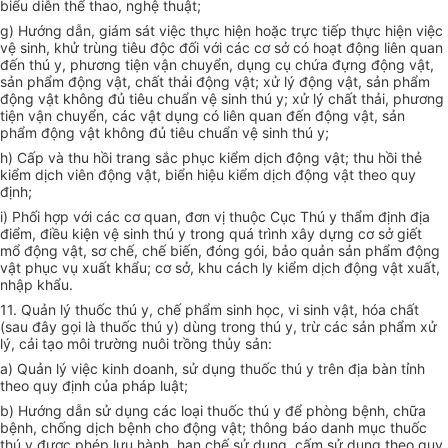
biểu diễn thể thao, nghệ thuật;
g) Hướng dẫn, giám sát việc thực hiện hoặc trực tiếp thực hiện việc
vệ sinh, khử trùng tiêu độc đối với các cơ sở có hoạt động liên quan
đến thú y, phương tiện vận chuyển, dụng cụ chứa đựng động vật,
sản phẩm động vật, chất thải động vật; xử lý động vật, sản phẩm
động vật không đủ tiêu chuẩn vệ sinh thú y; xử lý chất thải, phương
tiện vận chuyển, các vật dụng có liên quan đến động vật, sản
phẩm động vật không đủ tiêu chuẩn vệ sinh thú y;
h) Cấp và thu hồi trang sắc phục kiểm dịch động vật; thu hồi thẻ
kiểm dịch viên động vật, biển hiệu kiểm dịch động vật theo quy
định;
i) Phối hợp với các cơ quan, đơn vị thuộc Cục Thú y thẩm định địa
điểm, điều kiện vệ sinh thú y trong quá trình xây dựng cơ sở giết
mổ động vật, sơ chế, chế biến, đóng gói, bảo quản sản phẩm động
vật phục vụ xuất khẩu; cơ sở, khu cách ly kiểm dịch động vật xuất,
nhập khẩu.
11. Quản lý thuốc thú y, chế phẩm sinh học, vi sinh vật, hóa chất
(sau đây gọi là thuốc thú y) dùng trong thú y, trừ các sản phẩm xử
lý, cải tạo môi trường nuôi trồng thủy sản:
a) Quản lý việc kinh doanh, sử dụng thuốc thú y trên địa bàn tỉnh
theo quy định của pháp luật;
b) Hướng dẫn sử dụng các loại thuốc thú y để phòng bệnh, chữa
bệnh, chống dịch bệnh cho động vật; thông báo danh mục thuốc
thú y được phép lưu hành, hạn chế sử dụng, cấm sử dụng theo quy