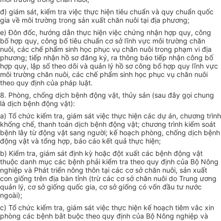
đ) giám sát, kiểm tra việc thực hiện tiêu chuẩn và quy chuẩn quốc
gia về môi trường trong sản xuất chăn nuôi tại địa phương;
e) Đôn đốc, hướng dẫn thực hiện việc chứng nhận hợp quy, công
bố hợp quy, công bố tiêu chuẩn cơ sở lĩnh vực môi trường chăn
nuôi, các chế phẩm sinh học phục vụ chăn nuôi trong phạm vi địa
phương; tiếp nhận hồ sơ đăng ký, ra thông báo tiếp nhận công bố
hợp quy, lập sổ theo dõi và quản lý hồ sơ công bố hợp quy lĩnh vực
môi trường chăn nuôi, các chế phẩm sinh học phục vụ chăn nuôi
theo quy định của pháp luật.
8. Phòng, chống dịch bệnh động vật, thủy sản (sau đây gọi chung
là dịch bệnh động vật):
a) Tổ chức kiểm tra, giám sát việc thực hiện các dự án, chương trình
khống chế, thanh toán dịch bệnh động vật; chương trình kiểm soát
bệnh lây từ động vật sang người; kế hoạch phòng, chống dịch bệnh
động vật và tổng hợp, báo cáo kết quả thực hiện;
b) Kiểm tra, giám sát định kỳ hoặc đột xuất các bệnh động vật
thuộc danh mục các bệnh phải kiểm tra theo quy định của Bộ Nông
nghiệp và Phát triển nông thôn tại các cơ sở chăn nuôi, sản xuất
con giống trên địa bàn tỉnh (trừ các cơ sở chăn nuôi do Trung ương
quản lý, cơ sở giống quốc gia, cơ sở giống có vốn đầu tư nước
ngoài);
c) Tổ chức kiểm tra, giám sát việc thực hiện kế hoạch tiêm vắc xin
phòng các bệnh bắt buộc theo quy định của Bộ Nông nghiệp và