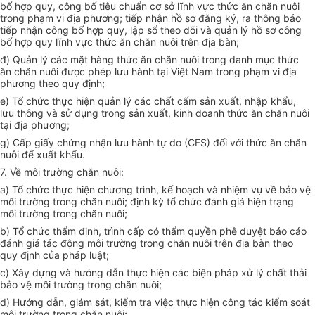
bố hợp quy, công bố tiêu chuẩn cơ sở lĩnh vực thức ăn chăn nuôi
trong phạm vi địa phương; tiếp nhận hồ sơ đăng ký, ra thông báo
tiếp nhận công bố hợp quy, lập sổ theo dõi và quản lý hồ sơ công
bố hợp quy lĩnh vực thức ăn chăn nuôi trên địa bàn;
đ) Quản lý các mặt hàng thức ăn chăn nuôi trong danh mục thức
ăn chăn nuôi được phép lưu hành tại Việt Nam trong phạm vi địa
phương theo quy định;
e) Tổ chức thực hiện quản lý các chất cấm sản xuất, nhập khẩu,
lưu thông và sử dụng trong sản xuất, kinh doanh thức ăn chăn nuôi
tại địa phương;
g) Cấp giấy chứng nhận lưu hành tự do (CFS) đối với thức ăn chăn
nuôi để xuất khẩu.
7. Về môi trường chăn nuôi:
a) Tổ chức thực hiện chương trình, kế hoạch và nhiệm vụ về bảo vệ
môi trường trong chăn nuôi; định kỳ tổ chức đánh giá hiện trạng
môi trường trong chăn nuôi;
b) Tổ chức thẩm định, trình cấp có thẩm quyền phê duyệt báo cáo
đánh giá tác động môi trường trong chăn nuôi trên địa bàn theo
quy định của pháp luật;
c) Xây dựng và hướng dẫn thực hiện các biện pháp xử lý chất thải
bảo vệ môi trường trong chăn nuôi;
d) Hướng dẫn, giám sát, kiểm tra việc thực hiện công tác kiểm soát
môi trường trong chăn nuôi;