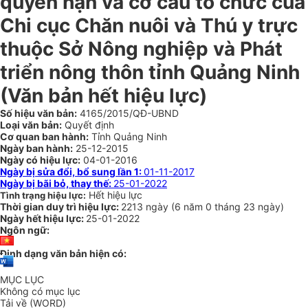
quyền hạn và cơ cấu tổ chức của
Chi cục Chăn nuôi và Thú y trực
thuộc Sở Nông nghiệp và Phát
triển nông thôn tỉnh Quảng Ninh
(Văn bản hết hiệu lực)
Số hiệu văn bản:
4165/2015/QĐ-UBND
Loại văn bản:
Quyết định
Cơ quan ban hành:
Tỉnh Quảng Ninh
Ngày ban hành:
25-12-2015
Ngày có hiệu lực:
04-01-2016
Ngày bị sửa đổi, bổ sung lần 1:
01-11-2017
Ngày bị bãi bỏ, thay thế:
25-01-2022
Hết hiệu lực
Tình trạng hiệu lực:
Thời gian duy trì hiệu lực:
2213 ngày
(
6 năm
0 tháng
23 ngày
)
Ngày hết hiệu lực:
25-01-2022
Ngôn ngữ:
Định dạng văn bản hiện có:
MỤC LỤC
Không có mục lục
Tải về (WORD)