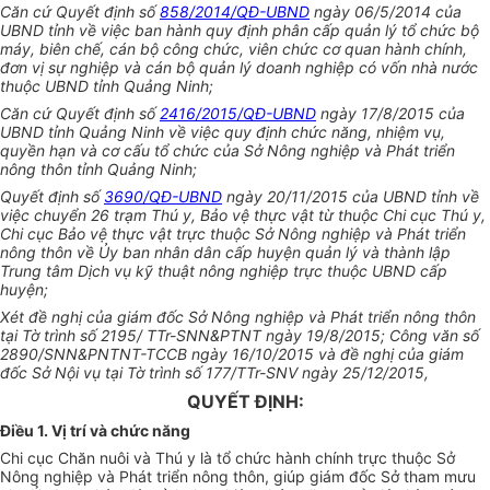
Căn cứ Quyết định số
858/2014/QĐ-UBND
ngày 06/5/2014 của
UBND tỉnh về việc ban hành quy định phân cấp quản lý tổ chức bộ
máy, biên chế, cán bộ công chức, viên chức cơ quan hành chính,
đơn vị sự nghiệp và cán bộ quản lý doanh nghiệp có vốn nhà nước
thuộc UBND tỉnh Quảng Ninh;
Căn cứ Quyết định số
2416/2015/QĐ-UBND
ngày 17/8/2015 của
UBND tỉnh Quảng Ninh về việc quy định chức năng, nhiệm vụ,
quyền hạn và cơ cấu tổ chức của Sở Nông nghiệp và Phát triển
nông thôn tỉnh Quảng Ninh;
Quyết định số
3690/QĐ-UBND
ngày 20/11/2015 của UBND tỉnh về
việc chuyển 26 trạm Thú y, Bảo vệ thực vật từ thuộc Chi cục Thú y,
Chi cục Bảo vệ thực vật trực thuộc Sở Nông nghiệp và Phát triển
nông thôn về Ủy ban nhân dân cấp huyện quản lý và thành lập
Trung tâm Dịch vụ kỹ thuật nông nghiệp trực thuộc UBND cấp
huyện;
Xét đề nghị của giám đốc Sở Nông nghiệp và Phát triển nông thôn
tại Tờ trình số 2195/ TTr-SNN&PTNT ngày 19/8/2015; Công văn số
2890/SNN&PNTNT-TCCB ngày 16/10/2015 và đề nghị của giám
đốc Sở Nội vụ tại Tờ trình số 177/TTr-SNV ngày 25/12/2015,
QUYẾT ĐỊNH:
Điều 1. Vị trí và chức năng
Chi cục Chăn nuôi và Thú y là tổ chức hành chính trực thuộc Sở
Nông nghiệp và Phát triển nông thôn, giúp giám đốc Sở tham mưu