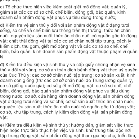
c) Tổ chức thực hiện việc kiểm soát giết mổ động vật; quản lý,
giám sát các cơ sở sơ chế, chế biến, đóng gói, bảo quản, kinh
doanh sản phẩm động vật phục vụ tiêu dùng trong nước;
d) Kiểm tra vệ sinh thú y đối với sản phẩm động vật ở dạng tươi
sống, sơ chế và chế biến lưu thông trên thị trường; thức ăn chăn
nuôi, nguyên liệu sản xuất thức ăn chăn nuôi có nguồn gốc từ động
vật; chất thải động vật tại các cơ sở chăn nuôi tập trung, cách ly
kiểm dịch, thu gom, giết mổ động vật và các cơ sở sơ chế, chế
biến, bảo quản, kinh doanh sản phẩm động vật thuộc phạm vi quản
lý;
đ) Kiểm tra điều kiện vệ sinh thú y và cấp giấy chứng nhận vệ sinh
thú y đối với vùng, cơ sở an toàn dịch bệnh động vật theo uỷ quyền
của Cục Thú y; các cơ sở chăn nuôi tập trung; cơ sở sản xuất, kinh
doanh con giống (trừ các cơ sở chăn nuôi do Trung ương quản lý,
cơ sở giống quốc gia); cơ sở giết mổ động vật; cơ sở sơ chế, chế
biến, đóng gói, bảo quản sản phẩm động vật phục vụ tiêu dùng
trong nước; cơ sở, cửa hàng kinh doanh động vật, sản phẩm động
vật ở dạng tươi sống và sơ chế; cơ sở sản xuất thức ăn chăn nuôi,
nguyên liệu sản xuất thức ăn chăn nuôi có nguồn gốc từ động vật;
cơ sở, khu tập trung, cách ly kiểm dịch động vật, sản phẩm động
vật;
e) Kiểm tra điều kiện vệ sinh thú y; hướng dẫn, giám sát việc thực
hiện hoặc trực tiếp thực hiện việc vệ sinh, khử trùng tiêu độc nơi
tập trung động vật, sản phẩm động vật tham gia hội chợ, triển lãm,