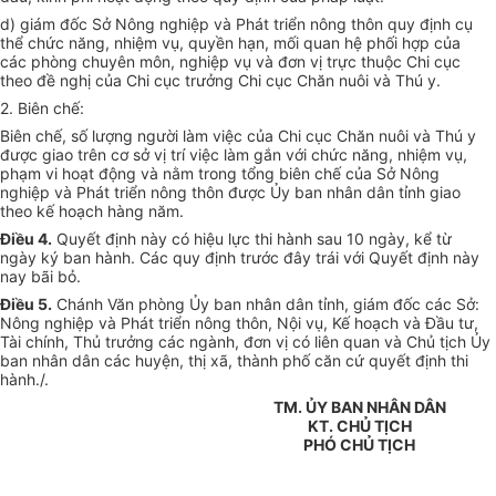
d) giám đốc Sở Nông nghiệp và Phát triển nông thôn quy định cụ
thể chức năng, nhiệm vụ, quyền hạn, mối quan hệ phối hợp của
các phòng chuyên môn, nghiệp vụ và đơn vị trực thuộc Chi cục
theo đề nghị của Chi cục trưởng Chi cục Chăn nuôi và Thú y.
2. Biên chế:
Biên chế, số lượng người làm việc của Chi cục Chăn nuôi và Thú y
được giao trên cơ sở vị trí việc làm gắn với chức năng, nhiệm vụ,
phạm vi hoạt động và nằm trong tổng biên chế của Sở Nông
nghiệp và Phát triển nông thôn được Ủy ban nhân dân tỉnh giao
theo kế hoạch hàng năm.
Điều 4.
Quyết định này có hiệu lực thi hành sau 10 ngày, kể từ
ngày ký ban hành. Các quy định trước đây trái với Quyết định này
nay bãi bỏ.
Điều 5.
Chánh Văn phòng Ủy ban nhân dân tỉnh, giám đốc các Sở:
Nông nghiệp và Phát triển nông thôn, Nội vụ, Kế hoạch và Đầu tư,
Tài chính, Thủ trưởng các ngành, đơn vị có liên quan và Chủ tịch Ủy
ban nhân dân các huyện, thị xã, thành phố căn cứ quyết định thi
hành./.
TM. ỦY BAN NHÂN DÂN
KT. CHỦ TỊCH
PHÓ CHỦ TỊCH