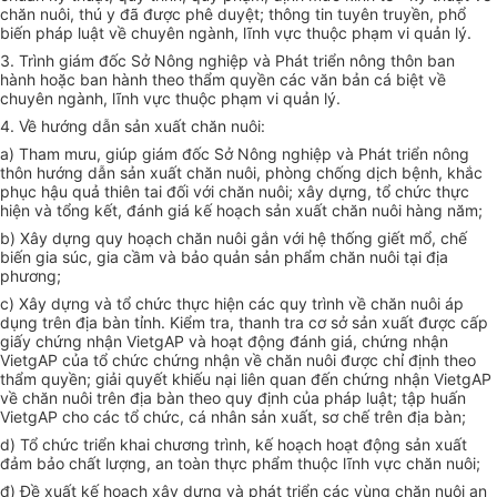
chăn nuôi, thú y đã được phê duyệt; thông tin tuyên truyền, phổ
biến pháp luật về chuyên ngành, lĩnh vực thuộc phạm vi quản lý.
3. Trình giám đốc Sở Nông nghiệp và Phát triển nông thôn ban
hành hoặc ban hành theo thẩm quyền các văn bản cá biệt về
chuyên ngành, lĩnh vực thuộc phạm vi quản lý.
4. Về hướng dẫn sản xuất chăn nuôi:
a) Tham mưu, giúp giám đốc Sở Nông nghiệp và Phát triển nông
thôn hướng dẫn sản xuất chăn nuôi, phòng chống dịch bệnh, khắc
phục hậu quả thiên tai đối với chăn nuôi; xây dựng, tổ chức thực
hiện và tổng kết, đánh giá kế hoạch sản xuất chăn nuôi hàng năm;
b) Xây dựng quy hoạch chăn nuôi gắn với hệ thống giết mổ, chế
biến gia súc, gia cầm và bảo quản sản phẩm chăn nuôi tại địa
phương;
c) Xây dựng và tổ chức thực hiện các quy trình về chăn nuôi áp
dụng trên địa bàn tỉnh. Kiểm tra, thanh tra cơ sở sản xuất được cấp
giấy chứng nhận VietgAP và hoạt động đánh giá, chứng nhận
VietgAP của tổ chức chứng nhận về chăn nuôi được chỉ định theo
thẩm quyền; giải quyết khiếu nại liên quan đến chứng nhận VietgAP
về chăn nuôi trên địa bàn theo quy định của pháp luật; tập huấn
VietgAP cho các tổ chức, cá nhân sản xuất, sơ chế trên địa bàn;
d) Tổ chức triển khai chương trình, kế hoạch hoạt động sản xuất
đảm bảo chất lượng, an toàn thực phẩm thuộc lĩnh vực chăn nuôi;
đ) Đề xuất kế hoạch xây dựng và phát triển các vùng chăn nuôi an