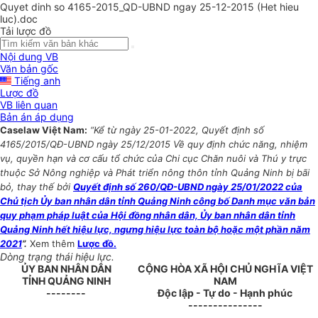
Quyet dinh so 4165-2015_QD-UBND ngay 25-12-2015 (Het hieu
luc).doc
Tải lược đồ
Nội dung VB
Văn bản gốc
Tiếng anh
Lược đồ
VB liên quan
Bản án áp dụng
Caselaw Việt Nam:
“Kể từ ngày 25-01-2022, Quyết định số
4165/2015/QĐ-UBND ngày 25/12/2015 Về quy định chức năng, nhiệm
vụ, quyền hạn và cơ cấu tổ chức của Chi cục Chăn nuôi và Thú y trực
thuộc Sở Nông nghiệp và Phát triển nông thôn tỉnh Quảng Ninh bị bãi
bỏ, thay thế bởi
Quyết định số 260/QĐ-UBND ngày 25/01/2022 của
Chủ tịch Ủy ban nhân dân tỉnh Quảng Ninh công bố Danh mục văn bản
quy phạm pháp luật của Hội đồng nhân dân, Ủy ban nhân dân tỉnh
Quảng Ninh hết hiệu lực, ngưng hiệu lực toàn bộ hoặc một phần năm
2021
”.
Xem thêm
Lược đồ.
Dòng trạng thái hiệu lực.
ỦY BAN NHÂN DÂN
CỘNG HÒA XÃ HỘI CHỦ NGHĨA VIỆT
TỈNH QUẢNG NINH
NAM
--------
Độc lập - Tự do - Hạnh phúc
---------------