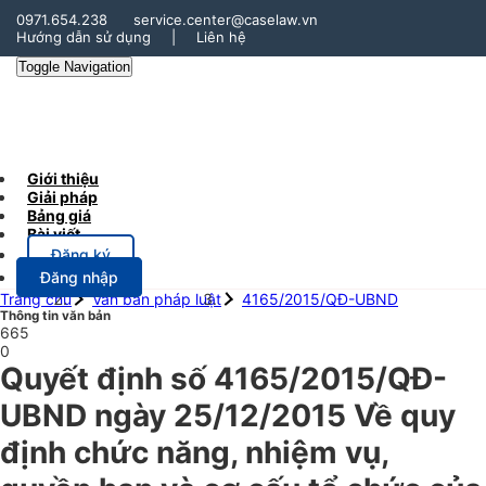
0971.654.238
service.center@caselaw.vn
Hướng dẫn sử dụng
|
Liên hệ
Toggle Navigation
Giới thiệu
Giải pháp
Bảng giá
Bài viết
Đăng ký
Đăng nhập
Trang chủ
Văn bản pháp luật
4165/2015/QĐ-UBND
Thông tin văn bản
665
0
Quyết định số 4165/2015/QĐ-
UBND ngày 25/12/2015 Về quy
định chức năng, nhiệm vụ,