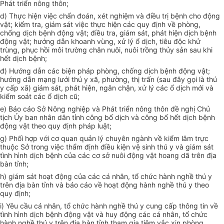
Phát triển nông thôn;
d) Thực hiện việc chẩn đoán, xét nghiệm và điều trị bệnh cho động
vật; kiểm tra, giám sát việc thực hiện các quy định về phòng,
chống dịch bệnh động vật; điều tra, giám sát, phát hiện dịch bệnh
động vật; hướng dẫn khoanh vùng, xử lý ổ dịch, tiêu độc khử
trùng, phục hồi môi trường chăn nuôi, nuôi trồng thủy sản sau khi
hết dịch bệnh;
đ) Hướng dẫn các biện pháp phòng, chống dịch bệnh động vật;
hướng dẫn mạng lưới thú y xã, phường, thị trấn (sau đây gọi là thú
y cấp xã) giám sát, phát hiện, ngăn chặn, xử lý các ổ dịch mới và
kiểm soát các ổ dịch cũ;
e) Báo cáo Sở Nông nghiệp và Phát triển nông thôn đề nghị Chủ
tịch Ủy ban nhân dân tỉnh công bố dịch và công bố hết dịch bệnh
động vật theo quy định pháp luật;
g) Phối hợp với cơ quan quản lý chuyên ngành về kiểm lâm trực
thuộc Sở trong việc thẩm định điều kiện vệ sinh thú y và giám sát
tình hình dịch bệnh của các cơ sở nuôi động vật hoang dã trên địa
bàn tỉnh;
h) giám sát hoạt động của các cá nhân, tổ chức hành nghề thú y
trên địa bàn tỉnh và báo cáo về hoạt động hành nghề thú y theo
quy định;
i) Yêu cầu cá nhân, tổ chức hành nghề thú y cung cấp thông tin về
tình hình dịch bệnh động vật và huy động các cá nhân, tổ chức
hành nghề thú y trên địa bàn tỉnh tham gia tiêm vắc xin phòng