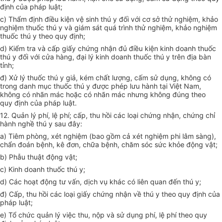
định của pháp luật;
c) Thẩm định điều kiện vệ sinh thú y đối với cơ sở thử nghiệm, khảo
nghiệm thuốc thú y và giám sát quá trình thử nghiệm, khảo nghiệm
thuốc thú y theo quy định;
d) Kiểm tra và cấp giấy chứng nhận đủ điều kiện kinh doanh thuốc
thú y đối với cửa hàng, đại lý kinh doanh thuốc thú y trên địa bàn
tỉnh;
đ) Xử lý thuốc thú y giả, kém chất lượng, cấm sử dụng, không có
trong danh mục thuốc thú y được phép lưu hành tại Việt Nam,
không có nhãn mác hoặc có nhãn mác nhưng không đúng theo
quy định của pháp luật.
12. Quản lý phí, lệ phí; cấp, thu hồi các loại chứng nhận, chứng chỉ
hành nghề thú y sau đây:
a) Tiêm phòng, xét nghiệm (bao gồm cả xét nghiệm phi lâm sàng),
chẩn đoán bệnh, kê đơn, chữa bệnh, chăm sóc sức khỏe động vật;
b) Phẫu thuật động vật;
c) Kinh doanh thuốc thú y;
d) Các hoạt động tư vấn, dịch vụ khác có liên quan đến thú y;
đ) Cấp, thu hồi các loại giấy chứng nhận về thú y theo quy định của
pháp luật;
e) Tổ chức quản lý việc thu, nộp và sử dụng phí, lệ phí theo quy