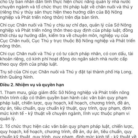
cho Ủy ban nhân dân tỉnh thực hiện chức năng quản lý nhà nước
chuyên ngành và tổ chức thực thi pháp luật về chăn nuôi và thú y
(riêng thú y thủy sản thực hiện theo hướng dẫn của Bộ Nông
nghiệp và Phát triển nông thôn) trên địa bàn tỉnh.
Chi cục Chăn nuôi và Thú y chịu sự chỉ đạo, quản lý của Sở Nông
nghiệp và Phát triển nông thôn theo quy định của pháp luật; đồng
thời chịu sự hướng dẫn, kiểm tra về chuyên môn, nghiệp vụ của
Cục Chăn nuôi, Cục Thú y trực thuộc Bộ Nông nghiệp và Phát triển
nông thôn.
Chi cục Chăn nuôi và Thú y có tư cách pháp nhân, có con dấu, tài
khoản riêng, có kinh phí hoạt động do ngân sách nhà nước cấp
theo quy định của pháp luật.
Trụ sở của Chi cục Chăn nuôi và Thú y đặt tại thành phố Hạ Long,
tỉnh Quảng Ninh.
Điều 2. Nhiệm vụ và quyền hạn
1. Tham mưu, giúp giám đốc Sở Nông nghiệp và Phát triển nông
thôn trình cấp có thẩm quyền ban hành các văn bản quy phạm
pháp luật, chiến lược, quy hoạch, kế hoạch, chương trình, đề án,
dự án, tiêu chuẩn, quy chuẩn kỹ thuật, quy trình, quy phạm, định
mức kinh tế - kỹ thuật về chuyên ngành, lĩnh vực thuộc phạm vi
quản lý.
2. Tổ chức thực hiện các văn bản quy phạm pháp luật, chiến lược,
quy hoạch, kế hoạch, chương trình, đề án, dự án, tiêu chuẩn, quy
chuẩn kỹ thuật, quy trình, quy phạm, định mức kinh tế - kỹ thuật về