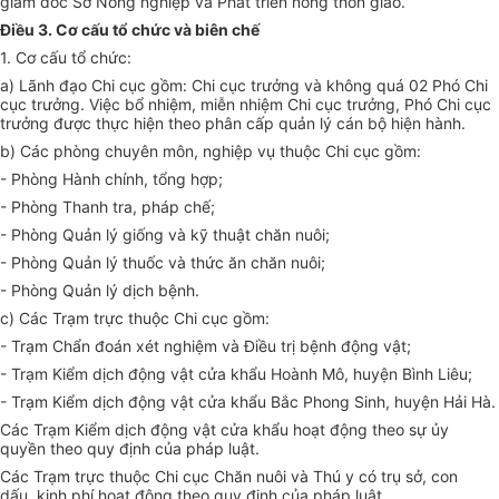
giám đốc Sở Nông nghiệp và Phát triển nông thôn giao.
Điều 3. Cơ cấu tổ chức và biên chế
1. Cơ cấu tổ chức:
a) Lãnh đạo Chi cục gồm: Chi cục trưởng và không quá 02 Phó Chi
cục trưởng. Việc bổ nhiệm, miễn nhiệm Chi cục trưởng, Phó Chi cục
trưởng được thực hiện theo phân cấp quản lý cán bộ hiện hành.
b) Các phòng chuyên môn, nghiệp vụ thuộc Chi cục gồm:
- Phòng Hành chính, tổng hợp;
- Phòng Thanh tra, pháp chế;
- Phòng Quản lý giống và kỹ thuật chăn nuôi;
- Phòng Quản lý thuốc và thức ăn chăn nuôi;
- Phòng Quản lý dịch bệnh.
c) Các Trạm trực thuộc Chi cục gồm:
- Trạm Chẩn đoán xét nghiệm và Điều trị bệnh động vật;
- Trạm Kiểm dịch động vật cửa khẩu Hoành Mô, huyện Bình Liêu;
- Trạm Kiểm dịch động vật cửa khẩu Bắc Phong Sinh, huyện Hải Hà.
Các Trạm Kiểm dịch động vật cửa khẩu hoạt động theo sự ủy
quyền theo quy định của pháp luật.
Các Trạm trực thuộc Chi cục Chăn nuôi và Thú y có trụ sở, con
dấu, kinh phí hoạt động theo quy định của pháp luật.