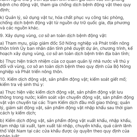
bệnh cho động vật, tham gia chống dịch bệnh động vật theo quy
định;
k) Quản lý, sử dụng vật tư, hóa chất phục vụ công tác phòng,
chống dịch bệnh động vật từ nguồn dự trữ quốc gia, địa phương
và các nguồn khác.
9. Xây dựng vùng, cơ sở an toàn dịch bệnh động vật:
a) Tham mưu, giúp giám đốc Sở Nông nghiệp và Phát triển nông
thôn trình Ủy ban nhân dân tỉnh phê duyệt dự án, chương trình, kế
hoạch xây dựng vùng, cơ sở an toàn dịch bệnh trên địa bàn tỉnh;
b) Thực hiện trách nhiệm của cơ quan quản lý nhà nước về thú y
đối với vùng, cơ sở an toàn dịch bệnh theo quy định của Bộ Nông
nghiệp và Phát triển nông thôn.
10. Kiểm dịch động vật, sản phẩm động vật; kiểm soát giết mổ;
kiểm tra vệ sinh thú y:
a) Thực hiện việc kiểm dịch động vật, sản phẩm động vật lưu
thông trong nước; kiểm soát vận chuyển động vật, sản phẩm động
vật vận chuyển tại các Trạm Kiểm dịch đầu mối giao thông; quản
lý, giám sát động vật, sản phẩm động vật nhập khẩu sau thời gian
cách ly kiểm dịch;
b) Kiểm dịch động vật, sản phẩm động vật xuất khẩu, nhập khẩu,
tạm nhập tái xuất, tạm xuất tái nhập, chuyển khẩu, quá cảnh lãnh
thổ Việt Nam tại các cửa khẩu được ủy quyền theo quy định của
pháp luật;