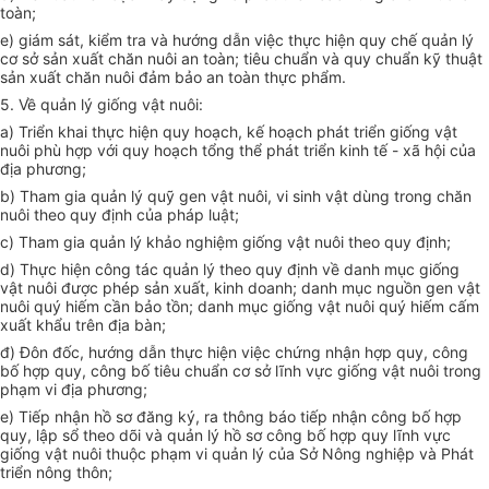
toàn;
e) giám sát, kiểm tra và hướng dẫn việc thực hiện quy chế quản lý
cơ sở sản xuất chăn nuôi an toàn; tiêu chuẩn và quy chuẩn kỹ thuật
sản xuất chăn nuôi đảm bảo an toàn thực phẩm.
5. Về quản lý giống vật nuôi:
a) Triển khai thực hiện quy hoạch, kế hoạch phát triển giống vật
nuôi phù hợp với quy hoạch tổng thể phát triển kinh tế - xã hội của
địa phương;
b) Tham gia quản lý quỹ gen vật nuôi, vi sinh vật dùng trong chăn
nuôi theo quy định của pháp luật;
c) Tham gia quản lý khảo nghiệm giống vật nuôi theo quy định;
d) Thực hiện công tác quản lý theo quy định về danh mục giống
vật nuôi được phép sản xuất, kinh doanh; danh mục nguồn gen vật
nuôi quý hiếm cần bảo tồn; danh mục giống vật nuôi quý hiếm cấm
xuất khẩu trên địa bàn;
đ) Đôn đốc, hướng dẫn thực hiện việc chứng nhận hợp quy, công
bố hợp quy, công bố tiêu chuẩn cơ sở lĩnh vực giống vật nuôi trong
phạm vi địa phương;
e) Tiếp nhận hồ sơ đăng ký, ra thông báo tiếp nhận công bố hợp
quy, lập sổ theo dõi và quản lý hồ sơ công bố hợp quy lĩnh vực
giống vật nuôi thuộc phạm vi quản lý của Sở Nông nghiệp và Phát
triển nông thôn;