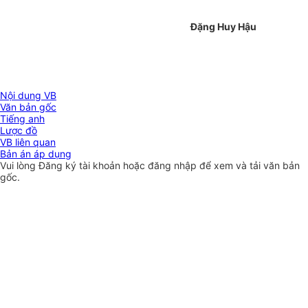
Đặng Huy Hậu
Nội dung VB
Văn bản gốc
Tiếng anh
Lược đồ
VB liên quan
Bản án áp dụng
Vui lòng
Đăng ký
tài khoản hoặc
đăng nhập
để xem và tải văn bản
gốc.