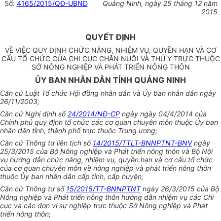
Số:
4165/2015/QĐ-UBND
Quảng Ninh, ngày 25 tháng 12 năm
2015
QUYẾT ĐỊNH
VỀ VIỆC QUY ĐỊNH CHỨC NĂNG, NHIỆM VỤ, QUYỀN HẠN VÀ CƠ
CẤU TỔ CHỨC CỦA CHI CỤC CHĂN NUÔI VÀ THÚ Y TRỰC THUỘC
SỞ NÔNG NGHIỆP VÀ PHÁT TRIỂN NÔNG THÔN
ỦY BAN NHÂN DÂN TỈNH QUẢNG NINH
Căn cứ Luật Tổ chức Hội đồng nhân dân và Ủy ban nhân dân ngày
26/11/2003;
Căn cứ Nghị định số
24/2014/NĐ-CP
ngày ngày 04/4/2014 của
Chính phủ quy định tổ chức các cơ quan chuyên môn thuộc Ủy ban
nhân dân tỉnh, thành phố trực thuộc Trung ương;
Căn cứ Thông tư liên tịch số
14/2015/TTLT-BNNPTNT-BNV
ngày
25/3/2015 của Bộ Nông nghiệp và Phát triển nông thôn và Bộ Nội
vụ hướng dẫn chức năng, nhiệm vụ, quyền hạn và cơ cấu tổ chức
của cơ quan chuyên môn về nông nghiệp và phát triển nông thôn
thuộc Ủy ban nhân dân cấp tỉnh, cấp huyện;
Căn cứ Thông tư số
15/2015/TT-BNNPTNT
ngày 26/3/2015 của Bộ
Nông nghiệp và Phát triển nông thôn hướng dẫn nhiệm vụ các Chi
cục và các đơn vị sự nghiệp trực thuộc Sở Nông nghiệp và Phát
triển nông thôn;