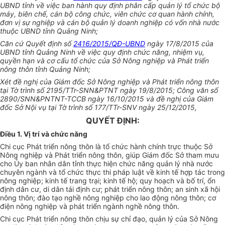
UBND tỉnh về việc ban hành quy định phân cấp quản lý tổ chức bộ
máy, biên chế, cán bộ công chức, viên chức cơ quan hành chính,
đơn vị sự nghiệp và cán bộ quản lý doanh nghiệp có vốn nhà nước
thuộc UBND tỉnh Quảng Ninh;
Căn cứ Quyết định số
2416/2015/QĐ-UBND
ngày 17/8/2015 của
UBND tỉnh Quảng Ninh về việc quy định chức năng, nhiệm vụ,
quyền hạn và cơ cấu tổ chức của Sở Nông nghiệp và Phát triển
nông thôn tỉnh Quảng Ninh;
Xét đề nghị của Giám đốc Sở Nông nghiệp và Phát triển nông thôn
tại Tờ trình số 2195/TTr-SNN&PTNT ngày 19/8/2015; Công văn số
2890/SNN&PNTNT-TCCB ngày 16/10/2015 và đề nghị của Giám
đốc Sở Nội vụ tại Tờ trình số 177/TTr-SNV ngày 25/12/2015,
QUYẾT ĐỊNH:
Điều 1. Vị trí và chức năng
Chi cục Phát triển nông thôn là tổ chức hành chính trực thuộc Sở
Nông nghiệp và Phát triển nông thôn, giúp Giám đốc Sở tham mưu
cho Ủy ban nhân dân tỉnh thực hiện chức năng quản lý nhà nước
chuyên ngành và tổ chức thực thi pháp luật về kinh tế hợp tác trong
nông nghiệp; kinh tế trang trại; kinh tế hộ; quy hoạch và bố trí, ổn
định dân cư, di dân tái định cư; phát triển nông thôn; an sinh xã hội
nông thôn; đào tạo nghề nông nghiệp cho lao động nông thôn; cơ
điện nông nghiệp và phát triển ngành nghề nông thôn.
Chi cục Phát triển nông thôn chịu sự chỉ đạo, quản lý của Sở Nông