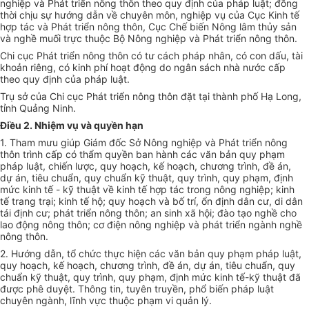
nghiệp và Phát triển nông thôn theo quy định của pháp luật; đồng
thời chịu sự hướng dẫn về chuyên môn, nghiệp vụ của Cục Kinh tế
hợp tác và Phát triển nông thôn, Cục Chế biến Nông lâm thủy sản
và nghề muối trực thuộc Bộ Nông nghiệp và Phát triển nông thôn.
Chi cục Phát triển nông thôn có tư cách pháp nhân, có con dấu, tài
khoản riêng, có kinh phí hoạt động do ngân sách nhà nước cấp
theo quy định của pháp luật.
Trụ sở của Chi cục Phát triển nông thôn đặt tại thành phố Hạ Long,
tỉnh Quảng Ninh.
Điều 2. Nhiệm vụ và quyền hạn
1. Tham mưu giúp Giám đốc Sở Nông nghiệp và Phát triển nông
thôn trình cấp có thẩm quyền ban hành các văn bản quy phạm
pháp luật, chiến lược, quy hoạch, kế hoạch, chương trình, đề án,
dự án, tiêu chuẩn, quy chuẩn kỹ thuật, quy trình, quy phạm, định
mức kinh tế - kỹ thuật về kinh tế hợp tác trong nông nghiệp; kinh
tế trang trại; kinh tế hộ; quy hoạch và bố trí, ổn định dân cư, di dân
tái định cư; phát triển nông thôn; an sinh xã hội; đào tạo nghề cho
lao động nông thôn; cơ điện nông nghiệp và phát triển ngành nghề
nông thôn.
2. Hướng dẫn, tổ chức thực hiện các văn bản quy phạm pháp luật,
quy hoạch, kế hoạch, chương trình, đề án, dự án, tiêu chuẩn, quy
chuẩn kỹ thuật, quy trình, quy phạm, định mức kinh tế-kỹ thuật đã
được phê duyệt. Thông tin, tuyên truyền, phổ biến pháp luật
chuyên ngành, lĩnh vực thuộc phạm vi quản lý.