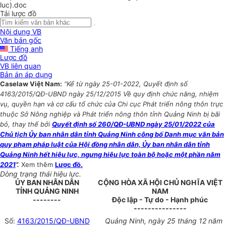
luc).doc
Tải lược đồ
Nội dung VB
Văn bản gốc
Tiếng anh
Lược đồ
VB liên quan
Bản án áp dụng
Caselaw Việt Nam:
“Kể từ ngày 25-01-2022, Quyết định số
4163/2015/QĐ-UBND ngày 25/12/2015 Về quy định chức năng, nhiệm
vụ, quyền hạn và cơ cấu tổ chức của Chi cục Phát triển nông thôn trực
thuộc Sở Nông nghiệp và Phát triển nông thôn tỉnh Quảng Ninh bị bãi
bỏ, thay thế bởi
Quyết định số 260/QĐ-UBND ngày 25/01/2022 của
Chủ tịch Ủy ban nhân dân tỉnh Quảng Ninh công bố Danh mục văn bản
quy phạm pháp luật của Hội đồng nhân dân, Ủy ban nhân dân tỉnh
Quảng Ninh hết hiệu lực, ngưng hiệu lực toàn bộ hoặc một phần năm
2021
”.
Xem thêm
Lược đồ.
Dòng trạng thái hiệu lực.
ỦY BAN NHÂN DÂN
CỘNG HÒA XÃ HỘI CHỦ NGHĨA VIỆT
TỈNH QUẢNG NINH
NAM
--------
Độc lập - Tự do - Hạnh phúc
---------------
Số:
4163/2015/QĐ-UBND
Quảng Ninh, ngày 25 tháng 12 năm