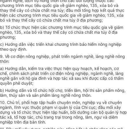
ngành nghề, dịch vụ nông thôn cho các đối tượng thuộc các
chương trình mục tiêu quốc gia về giảm nghèo, 135, xóa bỏ và
thay thế cây có chứa chất ma túy; đầu mối tổng hợp kết quả thực
hiện các chương trình mục tiêu quốc gia về giảm nghèo, 135, xóa
bỏ và thay thế cây có chứa chất ma túy ở địa phương;
b) Tổ chức thực hiện các chương trình mục tiêu quốc gia về giảm
nghèo, 135, xóa bỏ và thay thế cây có chứa chất ma túy ở địa
phương;
c) Hướng dẫn việc triển khai chương trình bảo hiểm nông nghiệp
theo quy định.
9. Về cơ điện nông nghiệp, phát triển ngành nghề, làng nghề nông
thôn:
a) Hướng dẫn, kiểm tra việc thực hiện quy hoạch, kế hoạch, cơ
chế, chính sách phát triển cơ điện nông nghiệp, ngành nghề, làng
nghề gắn với hộ gia đình và hợp tác xã sau khi được cấp có thẩm
quyền phê duyệt;
b) Hướng dẫn và tổ chức hội chợ, triển lãm, hội thi sản phẩm nông,
lâm, thủy sản và sản phẩm làng nghề nông thôn.
10. Chủ trì, phối hợp tập huấn chuyên môn, nghiệp vụ về chuyên
ngành, lĩnh vực thuộc phạm vi quản lý của Chi cục; đầu mối xây
dựng và tổ chức thực hiện tập huấn, bồi dưỡng cán bộ quản lý hợp
tác xã, tổ hợp tác, chủ trang trại trong nông, lâm, ngư và diêm
nghiệp trên địa bàn tỉnh.