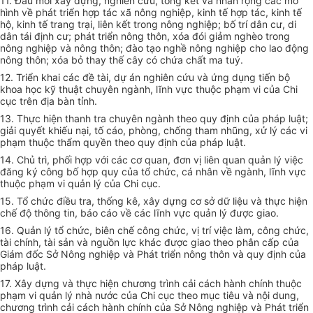
11. Đầu mối xây dựng, nghiên cứu, tổng kết và nhân rộng các mô
hình về phát triển hợp tác xã nông nghiệp, kinh tế hợp tác, kinh tế
hộ, kinh tế trang trại, liên kết trong nông nghiệp; bố trí dân cư, di
dân tái định cư; phát triển nông thôn, xóa đói giảm nghèo trong
nông nghiệp và nông thôn; đào tạo nghề nông nghiệp cho lao động
nông thôn; xóa bỏ thay thế cây có chứa chất ma tuý.
12. Triển khai các đề tài, dự án nghiên cứu và ứng dụng tiến bộ
khoa học kỹ thuật chuyên ngành, lĩnh vực thuộc phạm vi của Chi
cục trên địa bàn tỉnh.
13. Thực hiện thanh tra chuyên ngành theo quy định của pháp luật;
giải quyết khiếu nại, tố cáo, phòng, chống tham nhũng, xử lý các vi
phạm thuộc thẩm quyền theo quy định của pháp luật.
14. Chủ trì, phối hợp với các cơ quan, đơn vị liên quan quản lý việc
đăng ký công bố hợp quy của tổ chức, cá nhân về ngành, lĩnh vực
thuộc phạm vi quản lý của Chi cục.
15. Tổ chức điều tra, thống kê, xây dựng cơ sở dữ liệu và thực hiện
chế độ thông tin, báo cáo về các lĩnh vực quản lý được giao.
16. Quản lý tổ chức, biên chế công chức, vị trí việc làm, công chức,
tài chính, tài sản và nguồn lực khác được giao theo phân cấp của
Giám đốc Sở Nông nghiệp và Phát triển nông thôn và quy định của
pháp luật.
17. Xây dựng và thực hiện chương trình cải cách hành chính thuộc
phạm vi quản lý nhà nước của Chi cục theo mục tiêu và nội dung,
chương trình cải cách hành chính của Sở Nông nghiệp và Phát triển