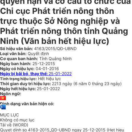
quyền hạn và cơ cấu tổ chức của
Chi cục Phát triển nông thôn
trực thuộc Sở Nông nghiệp và
Phát triển nông thôn tỉnh Quảng
Ninh
(Văn bản hết hiệu lực)
Số hiệu văn bản:
4163/2015/QĐ-UBND
Loại văn bản:
Quyết định
Cơ quan ban hành:
Tỉnh Quảng Ninh
Ngày ban hành:
25-12-2015
Ngày có hiệu lực:
04-01-2016
Ngày bị bãi bỏ, thay thế:
25-01-2022
Hết hiệu lực
Tình trạng hiệu lực:
Thời gian duy trì hiệu lực:
2213 ngày
(
6 năm
0 tháng
23 ngày
)
Ngày hết hiệu lực:
25-01-2022
Ngôn ngữ:
Định dạng văn bản hiện có:
MỤC LỤC
Không có mục lục
Tải về (WORD)
Quyet dinh so 4163-2015_QD-UBND ngay 25-12-2015 (Het hieu