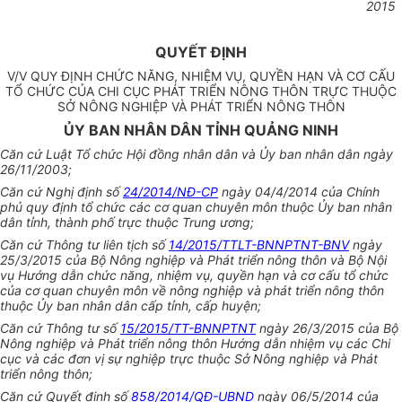
2015
QUYẾT ĐỊNH
V/V QUY ĐỊNH CHỨC NĂNG, NHIỆM VỤ, QUYỀN HẠN VÀ CƠ CẤU
TỔ CHỨC CỦA CHI CỤC PHÁT TRIỂN NÔNG THÔN TRỰC THUỘC
SỞ NÔNG NGHIỆP VÀ PHÁT TRIỂN NÔNG THÔN
ỦY BAN NHÂN DÂN TỈNH QUẢNG NINH
Căn cứ Luật Tổ chức Hội đồng nhân dân và Ủy ban nhân dân ngày
26/11/2003;
Căn cứ Nghị định số
24/2014/NĐ-CP
ngày 04/4/2014 của Chính
phủ quy định tổ chức các cơ quan chuyên môn thuộc Ủy ban nhân
dân tỉnh, thành phố trực thuộc Trung ương;
Căn cứ Thông tư liên tịch số
14/2015/TTLT-BNNPTNT-BNV
ngày
25/3/2015 của Bộ Nông nghiệp và Phát triển nông thôn và Bộ Nội
vụ Hướng dẫn chức năng, nhiệm vụ, quyền hạn và cơ cấu tổ chức
của cơ quan chuyên môn về nông nghiệp và phát triển nông thôn
thuộc Ủy ban nhân dân cấp tỉnh, cấp huyện;
Căn cứ Thông tư số
15/2015/TT-BNNPTNT
ngày 26/3/2015 của Bộ
Nông nghiệp và Phát triển nông thôn Hướng dẫn nhiệm vụ các Chi
cục và các đơn vị sự nghiệp trực thuộc Sở Nông nghiệp và Phát
triển nông thôn;
Căn cứ Quyết định số
858/2014/QĐ-UBND
ngày 06/5/2014 của