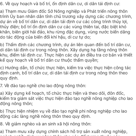
6. Về quy hoạch và bố trí, ổn định dân cư, di dân tái định cư:
a) Tham mưu Giám đốc Sở Nông nghiệp và Phát triển nông thôn
trình Ủy ban nhân dân tỉnh chủ trương xây dựng các chương trình,
dự án về bố trí dân cư, di dân tái định cư các công trình thủy lợi,
thủy điện; bố trí ổn định dân cư các vùng thiên tai, đặc biệt khó
khăn, biên giới hải đảo, khu rừng đặc dụng, vùng nước biển dâng
do tác động của biến đổi khí hậu, di cư tự do;
b) Thẩm định các chương trình, dự án liên quan đến bố trí dân cư,
di dân tái định cư trong nông thôn. Xây dựng hạ tầng nông thôn
khu, điểm tái định cư. Thực hiện các dự án điều tra cơ bản và thiết
kế quy hoạch về bố trí dân cư thuộc thẩm quyền;
c) Hướng dẫn, tổ chức thực hiện, kiểm tra việc thực hiện công tác
định canh, bố trí dân cư, di dân tái định cư trong nông thôn theo
quy định.
7. Về đào tạo nghề cho lao động nông thôn:
a) Xây dựng kế hoạch, tổ chức thực hiện và theo dõi, đôn đốc,
kiểm tra giám sát việc thực hiện đào tạo nghề nông nghiệp cho lao
động nông thôn;
b) Thực hiện nhiệm vụ về đào tạo nghề phi nông nghiệp cho lao
động các làng nghề nông thôn theo quy định.
8. Về giảm nghèo và an sinh xã hội nông thôn:
a) Tham mưu xây dựng chính sách hỗ trợ sản xuất nông nghiệp,