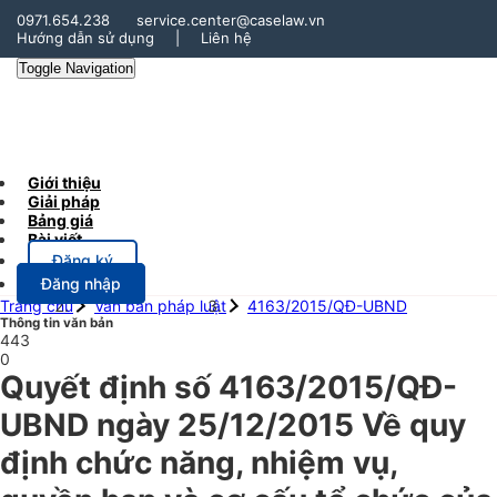
0971.654.238
service.center@caselaw.vn
Hướng dẫn sử dụng
|
Liên hệ
Toggle Navigation
Giới thiệu
Giải pháp
Bảng giá
Bài viết
Đăng ký
Đăng nhập
Trang chủ
Văn bản pháp luật
4163/2015/QĐ-UBND
Thông tin văn bản
443
0
Quyết định số 4163/2015/QĐ-
UBND ngày 25/12/2015 Về quy
định chức năng, nhiệm vụ,