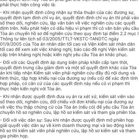
phải thực hiện công việc là:
- Khi nhận quyết định công nhận sự thỏa thuận của các đương sự,
quyết định tạm đình chỉ vụ án, quyết định đình chỉ vụ án thì phải vào
sổ theo dõi, nghiên cứu, lập văn bản về việc nghiên cứu các quyết
định trên. Nếu phát hiện có dấu hiệu vi phạm thì có văn bản yêu cầu
Tòa án chuyển hồ sơ để nghiên cứu theo quy định tại điểm 2.2 mục I
Thông tư liên tịch số 03/2005/TTLT-VKSTC-TANDTC ngày
01/9/2005 của Tòa án nhân dân tối cao và Viện kiểm sát nhân dân
tối cao để xem xét việc kháng nghị, báo cáo đề nghị Viện kiểm sát
cấp trên kháng nghị hoặc kiến nghị yêu cầu Tòa án khắc phục.
- Đối với các Quyết định áp dụng biện pháp khẩn cấp tạm thời,
quyết định trưng cầu giám định và một số quyết định khác của Tòa
án khi tiếp nhận Kiểm sát viên phải nghiên cứu đầy đủ nội dung và
hình thức, tập hợp khiếu nại của đương sự (nếu có) để xác định tính
hợp pháp, có căn cứ của các quyết định này nếu có vi phạm thì
thực hiện kiến nghị với Tòa án.
- Khi nhận được quyết định đưa vụ án ra xét xử, kiểm sát viên vào
sổ theo dõi, nghiên cứu, đối chiếu với đơn khiếu nại của đương sự
về việc thu thập chứng cứ của Tòa án (nếu có) để yêu cầu Tòa án
chuyển hồ sơ nghiên cứu, lập hồ sơ kiểm sát và tham gia phiên tòa.
- Đối với việc dân sự: Sau khi nhận được quyết định mở phiên họp
giải quyết việc dân sự về kinh doanh thương mại và lao động kèm
hồ sơ thì kiểm sát viên phải nghiên cứu, lập hồ sơ kiểm sát và tham
gia phiên họp.