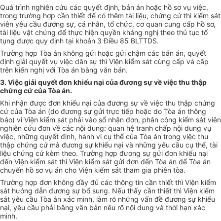
Quá trình nghiên cứu các quyết định, bản án hoặc hồ sơ vụ việc,
trong trường hợp cần thiết để có thêm tài liệu, chứng cứ thì kiểm sát
viên yêu cầu đương sự, cá nhân, tổ chức, cơ quan cung cấp hồ sơ,
tài liệu vật chứng để thực hiện quyền kháng nghị theo thủ tục tố
tụng được quy định tại khoản 3 Điều 85 BLTTDS.
Trường hợp Tòa án không gửi hoặc gửi chậm các bản án, quyết
định giải quyết vụ việc dân sự thì Viện kiểm sát cùng cấp và cấp
trên kiến nghị với Tòa án bằng văn bản.
3. Việc giải quyết đơn khiếu nại của đương sự về việc thu thập
chứng cứ của Tòa án.
Khi nhận được đơn khiếu nại của đương sự về việc thu thập chứng
cứ của Tòa án (do đương sự gửi trực tiếp hoặc do Tòa án thông
báo) vì Viện kiểm sát phải vào sổ nhận đơn, phân công kiểm sát viên
nghiên cứu đơn về các nội dung: quan hệ tranh chấp nội dung vụ
việc, những quyết định, hành vi cụ thể của Tòa án trong việc thu
thập chứng cứ mà đương sự khiếu nại và những yêu cầu cụ thể, tài
liệu chứng cứ kèm theo. Trường hợp đương sự gửi đơn khiếu nại
đến Viện kiểm sát thì Viện kiểm sát gửi đơn đến Tòa án để Tòa án
chuyển hồ sơ vụ án cho Viện kiểm sát tham gia phiên tòa.
Trường hợp đơn không đầy đủ các thông tin cần thiết thì Viện kiểm
sát hướng dẫn đương sự bổ sung. Nếu thấy cần thiết thì Viện kiểm
sát yêu cầu Tòa án xác minh, làm rõ những vấn đề đương sự khiếu
nại, yêu cầu phải bằng văn bản nêu rõ nội dung và thời hạn xác
minh.