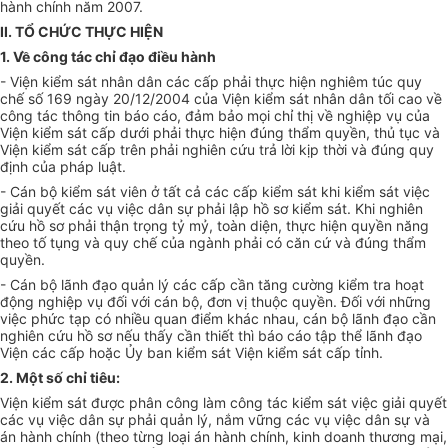
hành chính năm 2007.
II. TỔ CHỨC THỰC HIỆN
1. Về công tác chỉ đạo điều hành
- Viện kiểm sát nhân dân các cấp phải thực hiện nghiêm túc quy
chế số 169 ngày 20/12/2004 của Viện kiểm sát nhân dân tối cao về
công tác thông tin báo cáo, đảm bảo mọi chỉ thị về nghiệp vụ của
Viện kiểm sát cấp dưới phải thực hiện đúng thẩm quyền, thủ tục và
Viện kiểm sát cấp trên phải nghiên cứu trả lời kịp thời và đúng quy
định của pháp luật.
- Cán bộ kiểm sát viên ở tất cả các cấp kiểm sát khi kiểm sát việc
giải quyết các vụ việc dân sự phải lập hồ sơ kiểm sát. Khi nghiên
cứu hồ sơ phải thận trọng tỷ mỷ, toàn diện, thực hiện quyền năng
theo tố tụng và quy chế của ngành phải có căn cứ và đúng thẩm
quyền.
- Cán bộ lãnh đạo quản lý các cấp cần tăng cường kiểm tra hoạt
động nghiệp vụ đối với cán bộ, đơn vị thuộc quyền. Đối với những
việc phức tạp có nhiều quan điểm khác nhau, cán bộ lãnh đạo cần
nghiên cứu hồ sơ nếu thấy cần thiết thì báo cáo tập thể lãnh đạo
Viện các cấp hoặc Ủy ban kiểm sát Viện kiểm sát cấp tỉnh.
2. Một số chỉ tiêu:
Viện kiểm sát được phân công làm công tác kiểm sát việc giải quyết
các vụ việc dân sự phải quản lý, nắm vững các vụ việc dân sự và
án hành chính (theo từng loại án hành chính, kinh doanh thương mại,