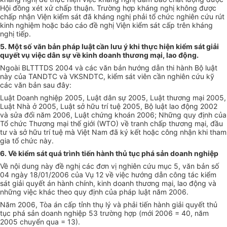
Hội đồng xét xử chấp thuận. Trường hợp kháng nghị không được
chấp nhận Viện kiểm sát đã kháng nghị phải tổ chức nghiên cứu rút
kinh nghiệm hoặc báo cáo đề nghị Viện kiểm sát cấp trên kháng
nghị tiếp.
5. Một số văn bản pháp luật cần lưu ý khi thực hiện kiểm sát giải
quyết vụ việc dân sự về kinh doanh thương mại, lao động.
Ngoài BLTTTDS 2004 và các văn bản hướng dẫn thi hành Bộ luật
này của TANDTC và VKSNDTC, kiểm sát viên cần nghiên cứu kỹ
các văn bản sau đây:
Luật Doanh nghiệp 2005, Luật dân sự 2005, Luật thương mại 2005,
Luật Nhà ở 2005, Luật sở hữu trí tuệ 2005, Bộ luật lao động 2002
và sửa đổi năm 2006, Luật chứng khoán 2006; Những quy định của
Tổ chức Thương mại thế giới (WTO) về tranh chấp thương mại, đầu
tư và sở hữu trí tuệ mà Việt Nam đã ký kết hoặc công nhận khi tham
gia tổ chức này.
6. Về kiểm sát quá trình tiến hành thủ tục phá sản doanh nghiệp
Về nội dung này đề nghị các đơn vị nghiên cứu mục 5, văn bản số
04 ngày 18/01/2006 của Vụ 12 về việc hướng dẫn công tác kiểm
sát giải quyết án hành chính, kinh doanh thương mại, lao động và
những việc khác theo quy định của pháp luật năm 2006.
Năm 2006, Tòa án cấp tỉnh thụ lý và phải tiến hành giải quyết thủ
tục phá sản doanh nghiệp 53 trường hợp (mới 2006 = 40, năm
2005 chuyển qua = 13).