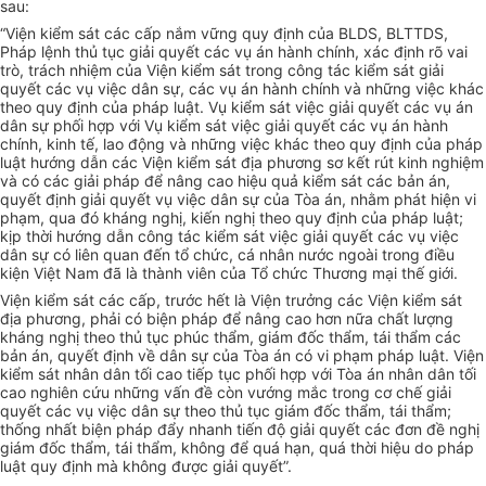
sau:
“Viện kiểm sát các cấp nắm vững quy định của BLDS, BLTTDS,
Pháp lệnh thủ tục giải quyết các vụ án hành chính, xác định rõ vai
trò, trách nhiệm của Viện kiểm sát trong công tác kiểm sát giải
quyết các vụ việc dân sự, các vụ án hành chính và những việc khác
theo quy định của pháp luật. Vụ kiểm sát việc giải quyết các vụ án
dân sự phối hợp với Vụ kiểm sát việc giải quyết các vụ án hành
chính, kinh tế, lao động và những việc khác theo quy định của pháp
luật hướng dẫn các Viện kiểm sát địa phương sơ kết rút kinh nghiệm
và có các giải pháp để nâng cao hiệu quả kiểm sát các bản án,
quyết định giải quyết vụ việc dân sự của Tòa án, nhằm phát hiện vi
phạm, qua đó kháng nghị, kiến nghị theo quy định của pháp luật;
kịp thời hướng dẫn công tác kiểm sát việc giải quyết các vụ việc
dân sự có liên quan đến tổ chức, cá nhân nước ngoài trong điều
kiện Việt Nam đã là thành viên của Tổ chức Thương mại thế giới.
Viện kiểm sát các cấp, trước hết là Viện trưởng các Viện kiểm sát
địa phương, phải có biện pháp để nâng cao hơn nữa chất lượng
kháng nghị theo thủ tục phúc thẩm, giám đốc thẩm, tái thẩm các
bản án, quyết định về dân sự của Tòa án có vi phạm pháp luật. Viện
kiểm sát nhân dân tối cao tiếp tục phối hợp với Tòa án nhân dân tối
cao nghiên cứu những vấn đề còn vướng mắc trong cơ chế giải
quyết các vụ việc dân sự theo thủ tục giám đốc thẩm, tái thẩm;
thống nhất biện pháp đẩy nhanh tiến độ giải quyết các đơn đề nghị
giám đốc thẩm, tái thẩm, không để quá hạn, quá thời hiệu do pháp
luật quy định mà không được giải quyết”.