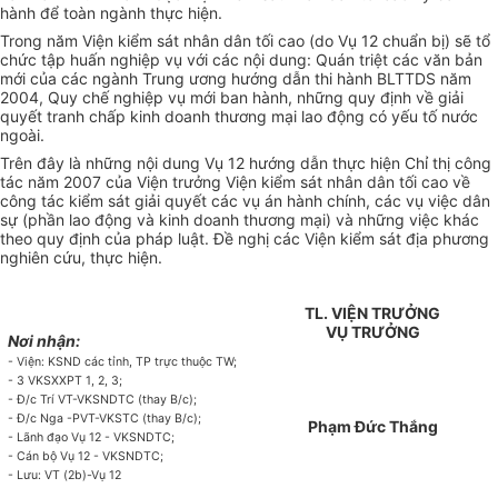
hành để toàn ngành thực hiện.
Trong năm Viện kiểm sát nhân dân tối cao (do Vụ 12 chuẩn bị) sẽ tổ
chức tập huấn nghiệp vụ với các nội dung: Quán triệt các văn bản
mới của các ngành Trung ương hướng dẫn thi hành BLTTDS năm
2004, Quy chế nghiệp vụ mới ban hành, những quy định về giải
quyết tranh chấp kinh doanh thương mại lao động có yếu tố nước
ngoài.
Trên đây là những nội dung Vụ 12 hướng dẫn thực hiện Chỉ thị công
tác năm 2007 của Viện trưởng Viện kiểm sát nhân dân tối cao về
công tác kiểm sát giải quyết các vụ án hành chính, các vụ việc dân
sự (phần lao động và kinh doanh thương mại) và những việc khác
theo quy định của pháp luật. Đề nghị các Viện kiểm sát địa phương
nghiên cứu, thực hiện.
TL. VIỆN TRƯỞNG
VỤ TRƯỞNG
Nơi nhận:
- Viện: KSND các tỉnh, TP trực thuộc TW;
- 3 VKSXXPT 1, 2, 3;
- Đ/c Trí VT-VKSNDTC (thay B/c);
- Đ/c Nga -PVT-VKSTC (thay B/c);
Phạm Đức Thắng
- Lãnh đạo Vụ 12 - VKSNDTC;
- Cán bộ Vụ 12 - VKSNDTC;
- Lưu: VT (2b)-Vụ 12