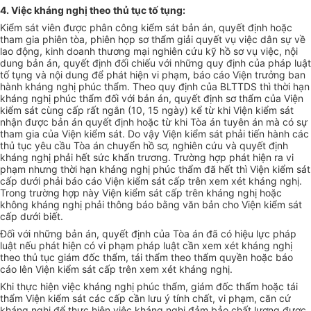
4. Việc kháng nghị theo thủ tục tố tụng:
Kiểm sát viên được phân công kiểm sát bản án, quyết định hoặc
tham gia phiên tòa, phiên họp sơ thẩm giải quyết vụ việc dân sự về
lao động, kinh doanh thương mại nghiên cứu kỹ hồ sơ vụ việc, nội
dung bản án, quyết định đối chiếu với những quy định của pháp luật
tố tụng và nội dung để phát hiện vi phạm, báo cáo Viện trưởng ban
hành kháng nghị phúc thẩm. Theo quy định của BLTTDS thì thời hạn
kháng nghị phúc thẩm đối với bản án, quyết định sơ thẩm của Viện
kiểm sát cùng cấp rất ngắn (10, 15 ngày) kể từ khi Viện kiểm sát
nhận được bản án quyết định hoặc từ khi Tòa án tuyên án mà có sự
tham gia của Viện kiểm sát. Do vậy Viện kiểm sát phải tiến hành các
thủ tục yêu cầu Tòa án chuyển hồ sơ, nghiên cứu và quyết định
kháng nghị phải hết sức khẩn trương. Trường hợp phát hiện ra vi
phạm nhưng thời hạn kháng nghị phúc thẩm đã hết thì Viện kiểm sát
cấp dưới phải báo cáo Viện kiểm sát cấp trên xem xét kháng nghị.
Trong trường hợp này Viện kiểm sát cấp trên kháng nghị hoặc
không kháng nghị phải thông báo bằng văn bản cho Viện kiểm sát
cấp dưới biết.
Đối với những bản án, quyết định của Tòa án đã có hiệu lực pháp
luật nếu phát hiện có vi phạm pháp luật cần xem xét kháng nghị
theo thủ tục giám đốc thẩm, tái thẩm theo thẩm quyền hoặc báo
cáo lên Viện kiểm sát cấp trên xem xét kháng nghị.
Khi thực hiện việc kháng nghị phúc thẩm, giám đốc thẩm hoặc tái
thẩm Viện kiểm sát các cấp cần lưu ý tính chất, vi phạm, căn cứ
kháng nghị để thực hiện việc kháng nghị đảm bảo chất lượng được