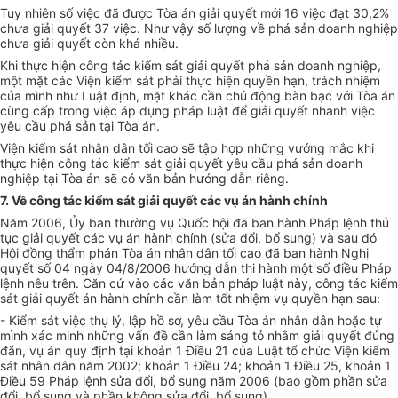
Tuy nhiên số việc đã được Tòa án giải quyết mới 16 việc đạt 30,2%
chưa giải quyết 37 việc. Như vậy số lượng về phá sản doanh nghiệp
chưa giải quyết còn khá nhiều.
Khi thực hiện công tác kiểm sát giải quyết phá sản doanh nghiệp,
một mặt các Viện kiểm sát phải thực hiện quyền hạn, trách nhiệm
của mình như Luật định, mặt khác cần chủ động bàn bạc với Tòa án
cùng cấp trong việc áp dụng pháp luật để giải quyết nhanh việc
yêu cầu phá sản tại Tòa án.
Viện kiểm sát nhân dân tối cao sẽ tập hợp những vướng mắc khi
thực hiện công tác kiểm sát giải quyết yêu cầu phá sản doanh
nghiệp tại Tòa án sẽ có văn bản hướng dẫn riêng.
7. Về công tác kiểm sát giải quyết các vụ án hành chính
Năm 2006, Ủy ban thường vụ Quốc hội đã ban hành Pháp lệnh thủ
tục giải quyết các vụ án hành chính (sửa đổi, bổ sung) và sau đó
Hội đồng thẩm phán Tòa án nhân dân tối cao đã ban hành Nghị
quyết số 04 ngày 04/8/2006 hướng dẫn thi hành một số điều Pháp
lệnh nêu trên. Căn cứ vào các văn bản pháp luật này, công tác kiểm
sát giải quyết án hành chính cần làm tốt nhiệm vụ quyền hạn sau:
- Kiểm sát việc thụ lý, lập hồ sơ, yêu cầu Tòa án nhân dân hoặc tự
mình xác minh những vấn đề cần làm sáng tỏ nhằm giải quyết đúng
đắn, vụ án quy định tại khoản 1 Điều 21 của Luật tổ chức Viện kiểm
sát nhân dân năm 2002; khoản 1 Điều 24; khoản 1 Điều 25, khoản 1
Điều 59 Pháp lệnh sửa đổi, bổ sung năm 2006 (bao gồm phần sửa
đổi, bổ sung và phần không sửa đổi, bổ sung).