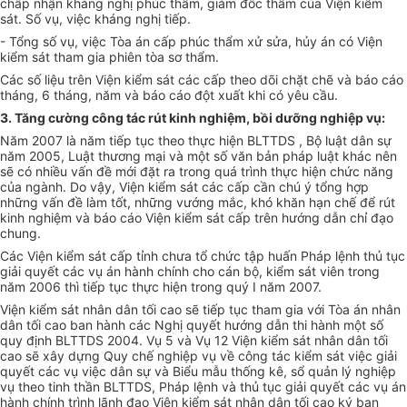
chấp nhận kháng nghị phúc thẩm, giám đốc thẩm của Viện kiểm
sát. Số vụ, việc kháng nghị tiếp.
- Tổng số vụ, việc Tòa án cấp phúc thẩm xử sửa, hủy án có Viện
kiểm sát tham gia phiên tòa sơ thẩm.
Các số liệu trên Viện kiểm sát các cấp theo dõi chặt chẽ và báo cáo
tháng, 6 tháng, năm và báo cáo đột xuất khi có yêu cầu.
3. Tăng cường công tác rút kinh nghiệm, bồi dưỡng nghiệp vụ:
Năm 2007 là năm tiếp tục theo thực hiện BLTTDS , Bộ luật dân sự
năm 2005, Luật thương mại và một số văn bản pháp luật khác nên
sẽ có nhiều vấn đề mới đặt ra trong quá trình thực hiện chức năng
của ngành. Do vậy, Viện kiểm sát các cấp cần chú ý tổng hợp
những vấn đề làm tốt, những vướng mắc, khó khăn hạn chế để rút
kinh nghiệm và báo cáo Viện kiểm sát cấp trên hướng dẫn chỉ đạo
chung.
Các Viện kiểm sát cấp tỉnh chưa tổ chức tập huấn Pháp lệnh thủ tục
giải quyết các vụ án hành chính cho cán bộ, kiểm sát viên trong
năm 2006 thì tiếp tục thực hiện trong quý I năm 2007.
Viện kiểm sát nhân dân tối cao sẽ tiếp tục tham gia với Tòa án nhân
dân tối cao ban hành các Nghị quyết hướng dẫn thi hành một số
quy định BLTTDS 2004. Vụ 5 và Vụ 12 Viện kiểm sát nhân dân tối
cao sẽ xây dựng Quy chế nghiệp vụ về công tác kiểm sát việc giải
quyết các vụ việc dân sự và Biểu mẫu thống kê, sổ quản lý nghiệp
vụ theo tinh thần BLTTDS, Pháp lệnh và thủ tục giải quyết các vụ án
hành chính trình lãnh đạo Viện kiểm sát nhân dân tối cao ký ban