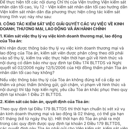
Để thực hiện tốt các nội dung Chỉ thị của Viện trưởng Viện kiểm sát
nhân dân tối cao, Vụ 12 - Viện kiểm sát nhân dân tối cao hướng dẫn
Viện kiểm sát nhân dân địa phương thực hiện công tác kiểm sát
trong lĩnh vực này như sau:
I. CÔNG TÁC KIỂM SÁT VIỆC GIẢI QUYẾT CÁC VỤ VIỆC VỀ KINH
DOANH, THƯƠNG MẠI, LAO ĐỘNG VÀ ÁN HÀNH CHÍNH
1. Kiểm sát việc thụ lý vụ việc kinh doanh thương mại, lao động
của Tòa án:
Khi nhận được thông báo thụ lý vụ việc kinh doanh thương mại và
lao động của Tòa án, kiểm sát viên được phân công theo dõi phải
vào sổ thụ lý, kiểm tra việc thực hiện thời hạn gửi về hình thức và
nội dung có đảm bảo như quy định tại Điều 174 BLTTDS và Nghị
quyết số 02/2006 ngày 12/5/2006 của Hội đồng thẩm phán Tòa án
nhân dân tối cao hay không?
Nếu việc thông báo thụ lý của Tòa án không đúng kể cả cấp sơ
thẩm và phúc thẩm (không gửi, gửi chậm, vi phạm về hình thức và
nội dung) thì tập hợp kiến nghị, yêu cầu Tòa án khắc phục theo quy
định tại khoản 1 Điều 21 BLTTDS.
2. Kiểm sát các bản án, quyết định của Tòa án:
Theo quy định tại Điều 179 BLTTDS thì thời hạn chuẩn bị xét xử vụ
án kinh doanh thương mại và lao động là 02 tháng, có thể gia hạn
01 tháng (kể từ ngày thụ lý). Hết thời hạn đó Tòa án phải ra một
trong các quy định được quy định tại khoản 2 Điều 179 BLTTDS,
các quyết định này Tòa án phải gửi cho Viện kiểm sát, kiểm sát viên