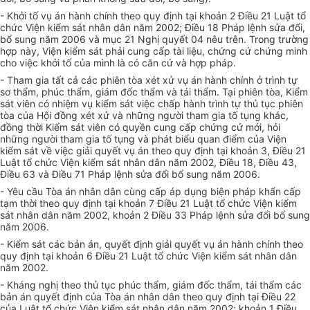
- Khởi tố vụ án hành chính theo quy định tại khoản 2 Điều 21 Luật tổ
chức Viện kiểm sát nhân dân năm 2002; Điều 18 Pháp lệnh sửa đổi,
bổ sung năm 2006 và mục 21 Nghị quyết 04 nêu trên. Trong trường
hợp này, Viện kiểm sát phải cung cấp tài liệu, chứng cứ chứng minh
cho việc khởi tố của mình là có căn cứ và hợp pháp.
- Tham gia tất cả các phiên tòa xét xử vụ án hành chính ở trình tự
sơ thẩm, phúc thẩm, giám đốc thẩm và tái thẩm. Tại phiên tòa, Kiểm
sát viên có nhiệm vụ kiểm sát việc chấp hành trình tự thủ tục phiên
tòa của Hội đồng xét xử và những người tham gia tố tụng khác,
đồng thời Kiểm sát viên có quyền cung cấp chứng cứ mới, hỏi
những người tham gia tố tụng và phát biểu quan điểm của Viện
kiểm sát về việc giải quyết vụ án theo quy định tại khoản 3, Điều 21
Luật tổ chức Viện kiểm sát nhân dân năm 2002, Điều 18, Điều 43,
Điều 63 và Điều 71 Pháp lệnh sửa đổi bổ sung năm 2006.
- Yêu cầu Tòa án nhân dân cùng cấp áp dụng biện pháp khẩn cấp
tạm thời theo quy định tại khoản 7 Điều 21 Luật tổ chức Viện kiểm
sát nhân dân năm 2002, khoản 2 Điều 33 Pháp lệnh sửa đổi bổ sung
năm 2006.
- Kiểm sát các bản án, quyết định giải quyết vụ án hành chính theo
quy định tại khoản 6 Điều 21 Luật tổ chức Viện kiểm sát nhân dân
năm 2002.
- Kháng nghị theo thủ tục phúc thẩm, giám đốc thẩm, tái thẩm các
bản án quyết định của Tòa án nhân dân theo quy định tại Điều 22
của Luật tổ chức Viện kiểm sát nhân dân năm 2002; khoản 1 Điều