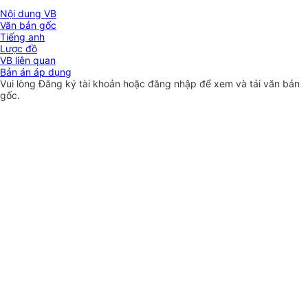
Nội dung VB
Văn bản gốc
Tiếng anh
Lược đồ
VB liên quan
Bản án áp dụng
Vui lòng
Đăng ký
tài khoản hoặc
đăng nhập
để xem và tải văn bản
gốc.