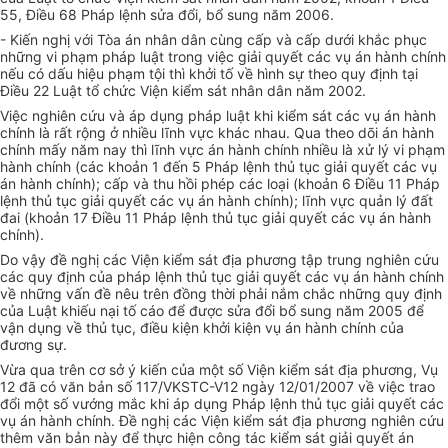
55, Điều 68 Pháp lệnh sửa đổi, bổ sung năm 2006.
- Kiến nghị với Tòa án nhân dân cùng cấp và cấp dưới khắc phục
những vi phạm pháp luật trong việc giải quyết các vụ án hành chính
nếu có dấu hiệu phạm tội thì khởi tố về hình sự theo quy định tại
Điều 22 Luật tổ chức Viện kiểm sát nhân dân năm 2002.
Việc nghiên cứu và áp dụng pháp luật khi kiểm sát các vụ án hành
chính là rất rộng ở nhiều lĩnh vực khác nhau. Qua theo dõi án hành
chính mấy năm nay thì lĩnh vực án hành chính nhiều là xử lý vi phạm
hành chính (các khoản 1 đến 5 Pháp lệnh thủ tục giải quyết các vụ
án hành chính); cấp và thu hồi phép các loại (khoản 6 Điều 11 Pháp
lệnh thủ tục giải quyết các vụ án hành chính); lĩnh vực quản lý đất
đai (khoản 17 Điều 11 Pháp lệnh thủ tục giải quyết các vụ án hành
chính).
Do vậy đề nghị các Viện kiểm sát địa phương tập trung nghiên cứu
các quy định của pháp lệnh thủ tục giải quyết các vụ án hành chính
về những vấn đề nêu trên đồng thời phải nắm chắc những quy định
của Luật khiếu nại tố cáo để được sửa đổi bổ sung năm 2005 để
vận dụng về thủ tục, điều kiện khởi kiện vụ án hành chính của
đương sự.
Vừa qua trên cơ sở ý kiến của một số Viện kiểm sát địa phương, Vụ
12 đã có văn bản số 117/VKSTC-V12 ngày 12/01/2007 về việc trao
đổi một số vướng mắc khi áp dụng Pháp lệnh thủ tục giải quyết các
vụ án hành chính. Đề nghị các Viện kiểm sát địa phương nghiên cứu
thêm văn bản này để thực hiện công tác kiểm sát giải quyết án