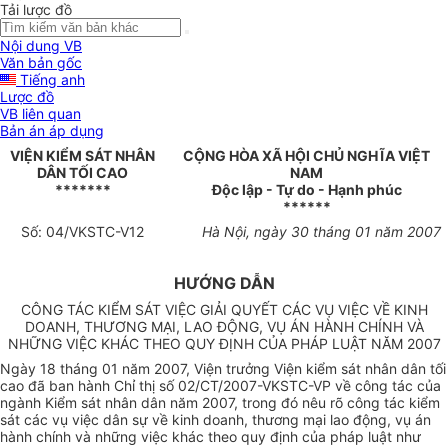
Tải lược đồ
Nội dung VB
Văn bản gốc
Tiếng anh
Lược đồ
VB liên quan
Bản án áp dụng
VIỆN KIỂM SÁT NHÂN
CỘNG HÒA XÃ HỘI CHỦ NGHĨA VIỆT
DÂN TỐI CAO
NAM
*******
Độc lập - Tự do - Hạnh phúc
******
Số: 04/VKSTC-V12
Hà Nội, ngày 30 tháng 01 năm 2007
HƯỚNG DẪN
CÔNG TÁC KIỂM SÁT VIỆC GIẢI QUYẾT CÁC VỤ VIỆC VỀ KINH
DOANH, THƯƠNG MẠI, LAO ĐỘNG, VỤ ÁN HÀNH CHÍNH VÀ
NHỮNG VIỆC KHÁC THEO QUY ĐỊNH CỦA PHÁP LUẬT NĂM 2007
Ngày 18 tháng 01 năm 2007, Viện trưởng Viện kiểm sát nhân dân tối
cao đã ban hành Chỉ thị số 02/CT/2007-VKSTC-VP về công tác của
ngành Kiểm sát nhân dân năm 2007, trong đó nêu rõ công tác kiểm
sát các vụ việc dân sự về kinh doanh, thương mại lao động, vụ án
hành chính và những việc khác theo quy định của pháp luật như