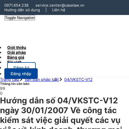
0971.654.238
service.center@caselaw.vn
Hướng dẫn sử dụng
|
Liên hệ
Toggle Navigation
Giới thiệu
Giải pháp
Bảng giá
Bài viết
Đăng ký
Đăng nhập
Trang chủ
Văn bản pháp luật
04/VKSTC-V12
Thông tin văn bản
99
0
Hướng dẫn số 04/VKSTC-V12
ngày 30/01/2007 Về công tác
kiểm sát việc giải quyết các vụ