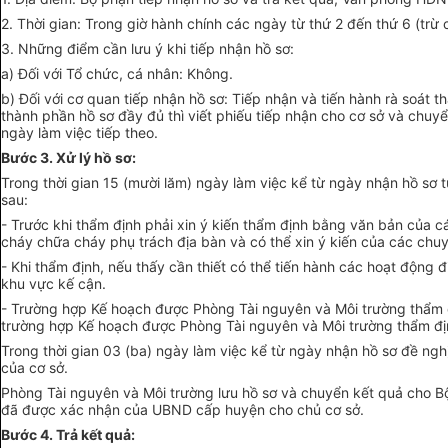
2. Thời gian: Trong giờ hành chính các ngày từ thứ 2 đến thứ 6 (trừ 
3. Những điểm cần lưu ý khi tiếp nhận hồ sơ:
a) Đối với
Tổ chức
, cá nhân: Không.
b) Đối với cơ quan tiếp nhận hồ sơ: Tiếp nhận và tiến hành rà soát
thành phần hồ sơ đầy đủ thì viết phiếu tiếp nhận cho cơ sở và chuy
ngày làm việc tiếp theo.
B
ướ
c 3. Xử lý hồ sơ:
Trong thời gian 15 (mười l
ă
m) ngày làm việc kể từ ngày nhận hồ sơ t
sau:
- Trước khi thẩm định phải xin ý kiến thẩm định bằng
văn
bản của c
cháy chữa cháy phụ trách địa b
à
n
và
có
thể xin ý kiến
của
các chuyê
- Khi thẩm định, nếu thấy cần thiết có thể tiến hành các hoạt động đ
khu vực kế cận.
- Trường hợp Kế hoạch được Phòng Tài nguyên và Môi trường thẩm 
trường hợp
Kế hoạch được Phòng Tài nguyên và Môi trường thẩm địn
Trong thời gian 03 (ba) ngày làm việc kể từ ngày nhận hồ sơ đề ngh
của
cơ sở.
Phòng Tài nguyên và Môi trường lưu hồ sơ và chuyển kết quả cho B
đã được xác nhận của
UBND
cấp huyện cho chủ cơ sở.
B
ướ
c 4. Trả kết quả: