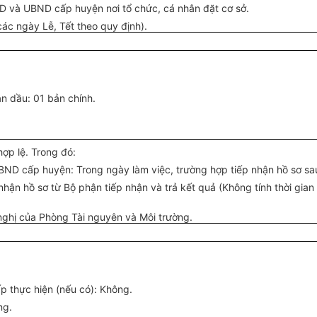
ND và
UBND
cấp huyện nơi tổ chức, cá nhân đặt cơ sở.
các ngày Lễ, Tết theo quy định).
àn dầu: 01 bản chính.
hợp lệ. Trong đó:
BND
cấp huyện: Trong ngày làm việc,
trường
hợp tiếp nhận hồ sơ sa
nhận hồ sơ từ Bộ phận tiếp nhận và trả
kết
quả (Không tính thời gian
nghị của Phòng T
à
i nguyên và
Môi trường
.
 thực hiện (nếu có): Không.
ng.