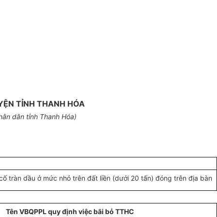
YỆN TỈNH THANH HÓA
hân dân tỉnh Thanh Hóa)
ố tràn dầu ở mức nhỏ trên đất liền (dưới 20 tấn) đóng
trên
địa bàn
Tên VBQPPL quy định việc b
ã
i bỏ TTHC