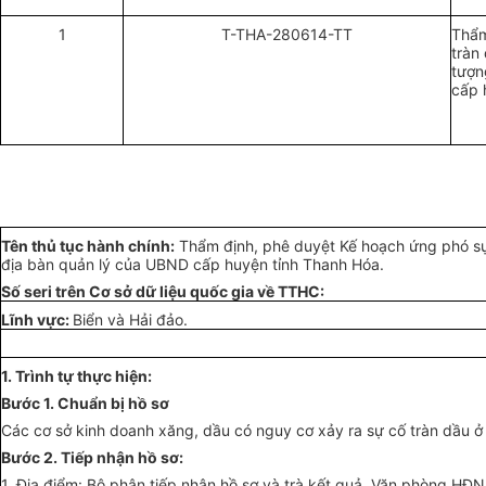
1
T-THA-280614-TT
Thẩm
tràn
tượn
cấp 
Tên thủ tục hành chính:
Thẩm định, phê duyệt Kế hoạch ứng phó sự 
địa bàn quản lý của UBND cấp huyện tỉnh Thanh
Hóa
.
Số seri trên
Cơ sở
dữ liệu quốc gia về TTHC:
Lĩnh vực:
Biển và Hải đảo.
1. Trình tự thực hiện:
B
ướ
c 1. Chuẩn bị
hồ sơ
Các cơ sở kinh doanh xăng, dầu có nguy cơ xảy ra sự cố tràn dầu ở 
B
ướ
c 2. Tiếp nhận hồ sơ:
1. Địa điểm: Bộ phận tiếp nhận hồ sơ và trà kết quả, Văn phòng HĐ