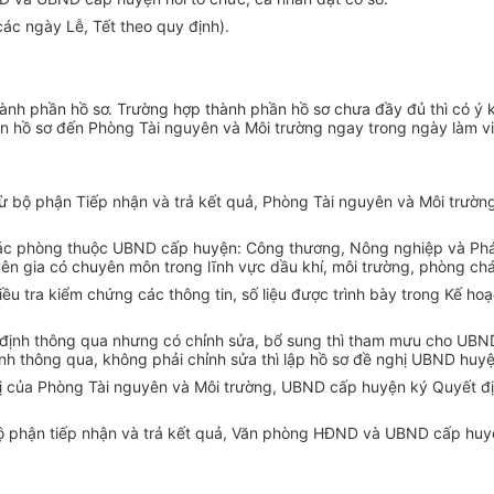
các ngày Lễ, Tết theo quy định).
 thành phần hồ sơ. Trường hợp thành phần hồ sơ chưa đầy đủ thì có ý
ển hồ sơ đến Phòng Tài nguyên và Môi trường ngay trong ngày làm vi
ừ bộ phận Tiếp nhận và trả kết quả, Phòng Tài nguyên và Môi trường 
ác phòng thuộc UBND cấp huyện: Công thương, Nông nghiệp và Ph
n gia có chuyên môn trong lĩnh vực dầu khí, môi trường, phòng ch
iều tra kiểm chứng các thông tin, số liệu được trình bày trong
Kế hoạ
định thông qua nhưng có chỉnh s
ử
a,
bổ sung
thì tham mưu cho
UBN
h thông qua, không phải chỉnh sửa thì lập hồ sơ đề nghị
UBND
huyệ
ị
của
Phòng Tài nguyên và Môi trường,
UBND
cấp huyện ký Quyết đị
ộ phận tiếp nhận và trả kết quả, Văn phòng HĐND và
UBND
cấp huyệ