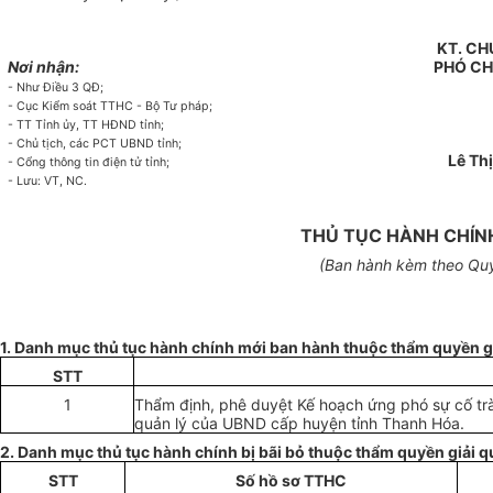
KT. CH
Nơi nhận:
PHÓ CH
- Như Điều 3 QĐ;
- Cục Kiểm soát TTHC - Bộ Tư pháp;
- TT Tỉnh
ủy
, TT HĐND tỉnh;
-
Chủ
tịch, các PCT UBND tỉnh;
Lê Thị
-
C
ổ
ng
thông tin điện t
ử
tỉnh;
- Lưu: VT, NC.
THỦ TỤC HÀNH CHÍN
(Ban hành kèm theo Qu
1. Danh mục thủ tục hành chính
mới
ban hành thuộc thẩm quyền
g
STT
1
Thẩm định, phê duyệt Kế hoạch ứng phó sự cố tràn
quản lý của UBND cấp huyện tỉnh Thanh
Hóa
.
2. Danh mục thủ tục hành chính bị bãi bỏ thuộc thẩm quyền giải 
STT
Số
hồ sơ
TTHC