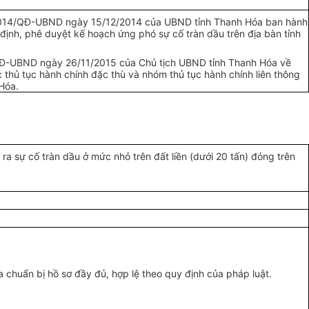
014/QĐ-
UBND
ngày 15/12/2014 của
UBND
tỉnh Thanh Hóa ban hành
 định, phê duyệt kế hoạch ứng phó sự cố tr
à
n dầu trên địa bàn tỉnh
Đ-
UBND
ngày 26/11/2015 của Chủ tịch
UBND
tỉnh Thanh Hóa về
thủ tục hành chính đặc thù và nhóm thủ tục hành chính liên thông
Hóa
.
 ra sự cố tràn dầu ở mức nhỏ trên đất liền (dưới 20 tấn) đóng trên
 chuẩn bị hồ sơ đầy đủ, hợp lệ theo quy định của pháp luật.