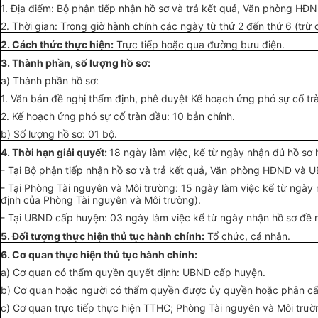
1. Địa điểm: Bộ phận tiếp nhận hồ sơ và trả kết quả, Văn phòng HĐ
2. Thời gian: Trong giờ hành chính các ngày từ thứ 2 đến thứ 6 (trừ 
2. Cách thức thực hiện:
Trực tiếp hoặc qua đường bưu điện.
3. Thành phần, s
ố
lượng hồ sơ:
a) Thành phần hồ sơ:
1.
Văn
bản đề nghị thẩm định, phê duyệt Kế hoạch ứng phó sự cố
tr
2. Kế hoạch ứng phó sự c
ố
tràn dầu: 10 bản chính.
b) Số lượng hồ sơ: 01 bộ.
4.
Thời
hạn giải quyết:
18 ngày làm việc, kể từ ngày nhận đủ hồ sơ 
- Tại Bộ phận tiếp nhận hồ sơ và tr
ả
kết quả, Văn phòng HĐND và
U
- Tại Phòng Tài nguyên và Môi trường: 15 ngày làm việc kể từ ngày 
định của Phòng Tài nguyên và Môi trường).
- Tại
UBND
cấp huyện: 03 ngày làm việc kể từ ngày nhận hồ sơ đề 
5. Đối tượng thực hiện thủ tục hành chính:
Tổ chức
, cá nhân.
6. Cơ quan thực hiện thủ tục hành chính:
a) Cơ quan có thẩm quyền quyết định:
UBND
cấp huyện.
b) Cơ quan hoặc người có thẩm quyền được
ủy
quyền hoặc phân cấp
c) Cơ quan trực tiếp thực hiện TTHC; Phòng Tài nguyên và Môi trườ