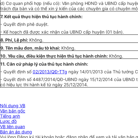
d) Cơ quan phối hợp (nếu có):
Văn
phòng HĐND và UBND cấp huyện
trách địa bàn và có thể xin
ý
kiến của các chuyên gia có chuyên môn
7. Kết quả thực hiện thủ tục hành chính:
-
Quyết định phê duyệt.
-
K
ế
hoạch đã
đ
ược xác nhận của UBND cấp huyện (01 bản).
8. Phí, Lệ phí:
Không.
9. Tên mẫu đơn, mẫu tờ khai:
Không
.
10. Yêu cầu,
điều kiện
thực hiện
thủ t
ụ
c hành chính:
Không.
11. C
ă
n cứ pháp lý của thủ tục hành chính:
- Quyết định số
02/2013/QĐ-TTg
ngày 14/01/2013
của
Thủ tướng Ch
- Quyết định số 4487/2014/QĐ-
UBND
ngày 15/12/2014 của UBND tỉn
có hiệu lực thi hành kể từ ngày 25/12/2014.
Nội dung VB
Văn bản gốc
Tiếng anh
Lược đồ
VB liên quan
Bản án áp dụng
Vui lòng
Đăng ký
tài khoản hoặc
đăng nhập
để xem và tải văn bản 