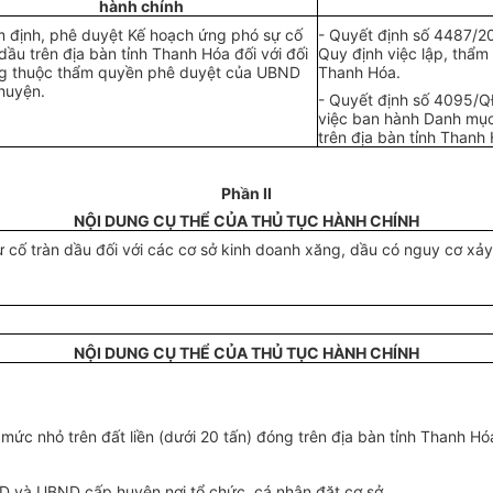
hành chính
 định, phê duyệt Kế hoạch ứng phó sự cố
-
Quyết định số 4487/2
 dầu trên địa bàn
tỉnh
Thanh Hóa đối với đối
Quy định việc lập, thẩm
g thuộc thẩm quyền phê duyệt
của
UBND
Thanh Hóa.
huyện.
- Quyết định số 4095/Q
việc ban hành Danh mục 
trên địa bàn tỉnh Thanh
Phần II
NỘI DUNG CỤ THỂ CỦA THỦ TỤC HÀNH CHÍNH
cố tràn dầu đối với các cơ sở kinh doanh xăng, dầu có nguy cơ x
ả
y
NỘI DUNG CỤ THỂ CỦA THỦ TỤC HÀNH CHÍNH
mức nhỏ trên đất liền (dưới 20 tấn) đóng trên địa bàn tỉnh Thanh Hóa
ND và
UBND
cấp huyện nơi
tổ chức
, cá nhân đặt cơ
sở
.