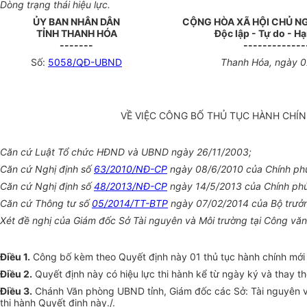
Dòng trạng thái hiệu lực.
ỦY BAN NHÂN DÂN
CỘNG HÒA XÃ HỘI CHỦ N
TỈNH THANH HÓA
Độc lập - Tự do - H
-------
-------------
Số:
5058/QĐ-UBND
Thanh Hóa
, ngày
0
VỀ VIỆC CÔNG BỐ THỦ TỤC HÀNH CHÍN
Căn cứ Luật T
ổ
chức HĐND và
UBND
ngày 26/11/2003;
Căn cứ Nghị định số
63/2010/NĐ-CP
ngày 08/6/2010
của
Chính ph
Căn cứ Nghị định số
48/2013/NĐ-CP
ngày 14/5/2013 của
Chính ph
Căn cứ Thông tư số
05/2014/TT-BTP
ngày 07/02/2014 của Bộ trưởn
Xét đề nghị của Giám đốc Sở Tài nguyên và Môi trường tại Công 
Điều 1.
Công bố kèm theo Quyết định
này
01 thủ tục hành chính mới
Điều 2.
Quyết định này có hiệu lực thi hành kể từ ngày ký và thay t
Điều 3.
Chánh Văn phòng UBND tỉnh, Giám đốc các Sở: Tài nguyên và
thi hành Quyết định này./.