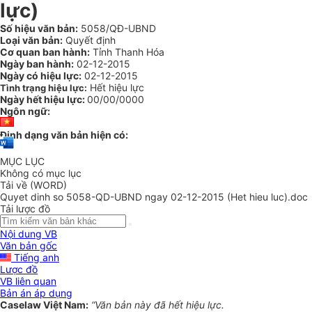
lực)
Số hiệu văn bản:
5058/QĐ-UBND
Loại văn bản:
Quyết định
Cơ quan ban hành:
Tỉnh Thanh Hóa
Ngày ban hành:
02-12-2015
Ngày có hiệu lực:
02-12-2015
Hết hiệu lực
Tình trạng hiệu lực:
Ngày hết hiệu lực:
00/00/0000
Ngôn ngữ:
Định dạng văn bản hiện có:
MỤC LỤC
Không có mục lục
Tải về (WORD)
Quyet dinh so 5058-QD-UBND ngay 02-12-2015 (Het hieu luc).doc
Tải lược đồ
Nội dung VB
Văn bản gốc
Tiếng anh
Lược đồ
VB liên quan
Bản án áp dụng
Caselaw Việt Nam:
“Văn bản này đã hết hiệu lực.