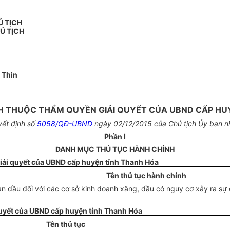
Ủ TỊCH
Ủ TỊCH
 Thìn
H THUỘC THẨM QUYỀN GIẢI QUYẾT CỦA UBND CẤP HU
yết định số
5058/QĐ-UBND
ngày 02/12/2015 của Chủ tịch Ủy ban n
Phần I
DANH MỤC THỦ TỤC HÀNH CHÍNH
i
ải quyết của
UBND
cấp huyện tỉnh Thanh Hóa
Tên thủ tục hành chính
 dầu đối với các cơ sở kinh doanh xăng, dầu có nguy cơ xảy ra sự c
quyết của UBND cấp huyện tỉnh Thanh Hóa
Tên thủ tục