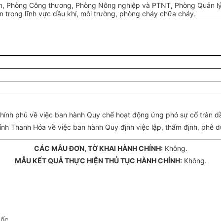
, Phòng Công thương, Phòng Nông nghiệp và PTNT, Phòng
Quản l
 trong lĩnh vực dầu khí, môi trường, phòng cháy chữa cháy.
ính phủ về việc ban hành Quy chế hoạt động ứng phó sự cố tràn dầu
h Thanh Hóa về việc ban hành Quy định việc lập, thẩm định, phê 
CÁC MẪU ĐƠN, TỜ KHAI HÀNH CHÍNH:
Không.
MẪU KẾT QUẢ THỰC HIỆN THỦ TỤC HÀNH CHÍNH:
Không.
gốc.