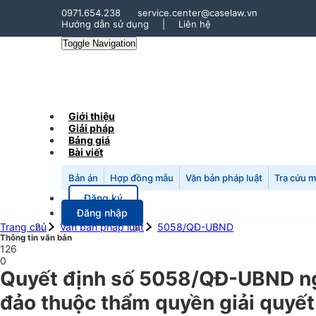
0971.654.238
service.center@caselaw.vn
Hướng dẫn sử dụng
|
Liên hệ
Toggle Navigation
Giới thiệu
Giải pháp
Bảng giá
Bài viết
Bản án
Hợp đồng mẫu
Văn bản pháp luật
Tra cứu 
Đăng ký
Đăng nhập
Trang chủ
Văn bản pháp luật
5058/QĐ-UBND
Thông tin văn bản
126
0
Quyết định số 5058/QĐ-UBND ngà
đảo thuộc thẩm quyền giải quyết