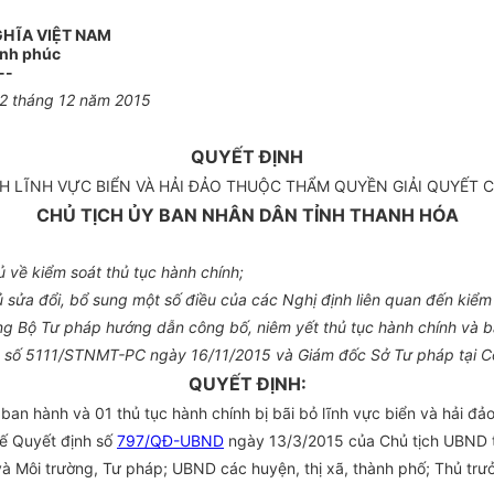
GHĨA VIỆT NAM
ạnh phúc
--
2
tháng
12
năm
2015
QUYẾT ĐỊNH
H LĨNH VỰC BIỂN VÀ HẢI ĐẢO THUỘC THẨM QUYỀN GIẢI QUYẾT
CHỦ TỊCH ỦY BAN NHÂN DÂN TỈNH THANH HÓA
ủ
về kiểm soát thủ tục hành chính;
ủ
sửa đổi, bổ s
u
ng một số điều của các Nghị đ
ị
nh liên quan đến kiểm
g Bộ Tư pháp hướng dẫn công bố, niêm yết thủ tục hành chính và b
văn số 5111/STNMT-PC ngày 16/11/2015 và Giám đốc Sở Tư pháp tạ
QUYẾT ĐỊNH:
 ban hành và 01 thủ tục hành chính bị bãi bỏ lĩnh vực biển và hải đ
hế Quyết định số
797/QĐ-UBND
ngày 13/3/2015 của Chủ tịch
UBND
 Môi trường, Tư pháp; UBND các huyện, thị xã, thành phố; Th
ủ
trư