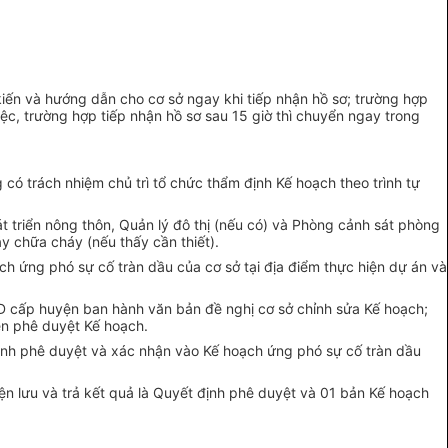
 kiến và hướng dẫn cho cơ sở ngay khi tiếp nhận hồ sơ; trường hợp
ệc, trường hợp tiếp nhận hồ sơ sau 15 giờ thì chuyển ngay trong
có trách nhiệm chủ trì tổ chức thẩm định Kế hoạch theo trình tự
át
tr
iển nông thôn, Quản lý đô thị (nếu có) và Phòng cảnh sát phòng
áy chữa cháy (n
ế
u th
ấ
y c
ầ
n thi
ế
t).
ch
ứng phó sự cố tràn dầu của cơ sở tại địa điểm thực hiện dự án và
D
cấp huyện ban hành văn bản đề nghị cơ sở chỉnh sửa Kế hoạch;
n phê duyệt Kế hoạch.
nh phê duyệt và xác nhận vào Kế hoạch ứng phó sự cố tràn dầu
n lưu và trả kết quả là Quyết định phê duyệt và 01 bản Kế hoạch