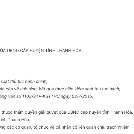
 CỦA UBND CẤP HUYỆN TỈNH THANH HÓA
 soát thủ tục hành chính;
áo cáo về t
ì
nh hình, kết quả thực hiện kiểm soát thủ tục hành;
i Công văn số 1103/STP-KSTTHC
ngày
02/7/2015,
ảo thuộc thẩm quyền giải quyết của
UBND
cấp huyện tỉnh Thanh Hóa.
tỉnh Thanh Hóa.
ởng các cơ quan, tổ chức và cá nhân có liên quan chịu
trách
nhiệm