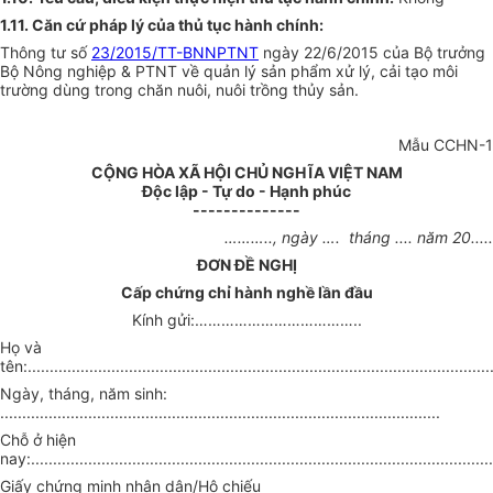
1.11.
Căn cứ pháp lý của thủ tục hành chính:
Thông tư số
23/2015/TT-BNNPTNT
ngày 22/6/2015 của Bộ trưởng
Bộ Nông nghiệp & PTNT về quản lý sản phẩm xử lý, cải tạo môi
trường dùng trong chăn nuôi, nuôi trồng thủy sản.
Mẫu CCHN-1
CỘNG HÒA XÃ HỘI CHỦ NGHĨA VIỆT NAM
Độc lập - Tự do - Hạnh phúc
--------------
………..,
ngày
….
tháng .... năm 20...
..
ĐƠN ĐỀ NGHỊ
Cấp chứng chỉ hành nghề lần đầu
Kính gửi:
………………………………..
Họ và
tên:
.........................................................................................................
Ngày, tháng, năm sinh:
....................................................................................................
Chỗ ở hiện
nay:.........................................................................................................
Giấy chứng minh nhân dân/Hộ chiếu