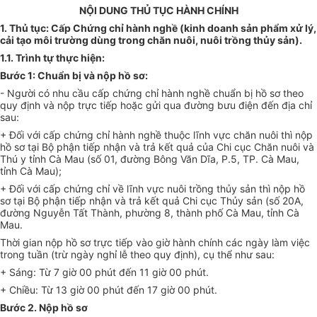
NỘI DUNG THỦ TỤC HÀNH CHÍNH
1. Thủ tục: Cấp Chứng chỉ hành nghề (kinh doanh sản phẩm xử lý,
cải tạo môi trường dùng trong chăn nuôi, nuôi trồng thủy sản).
1.1. Trình t
ự
th
ự
c hi
ệ
n:
Bước 1: Chuẩn bị và nộp hồ sơ:
- Người có nhu cầu cấp chứng chỉ hành nghề chuẩn bị hồ sơ theo
quy định và nộp trực tiếp hoặc gửi qua đường bưu điện đến địa chỉ
sau:
+ Đối với cấp chứng chỉ hành nghề thuộc lĩnh vực chăn nuôi thì nộp
hồ sơ tại Bộ phận tiếp nhận và trả kết quả của Chi cục Chăn nuôi và
Thú y tỉnh Cà Mau (s
ố
01, đường Bông Văn Dĩa, P.5, TP. Cà Mau,
tỉnh Cà Mau);
+ Đối với cấp chứng chỉ về lĩnh vực nuôi trồng thủy sản thì nộp hồ
sơ tại Bộ phận tiếp nhận và trả kết quả Chi cục Thủy sản (số 20A,
đường Nguyễn Tất Thành, ph
ườ
ng 8, thành phố Cà Mau, tỉnh Cà
Mau.
Thời gian nộp hồ sơ trực tiếp vào giờ hành chính các ngày làm việc
trong tuần (trừ ngày nghỉ lễ theo quy định), cụ thể như sau:
+ Sáng: Từ 7 giờ 00 phút đến 11 giờ 00 phút.
+ Chiều: Từ 13 giờ 00 phút đến 17 giờ 00 phút.
Bước 2. Nộp hồ sơ