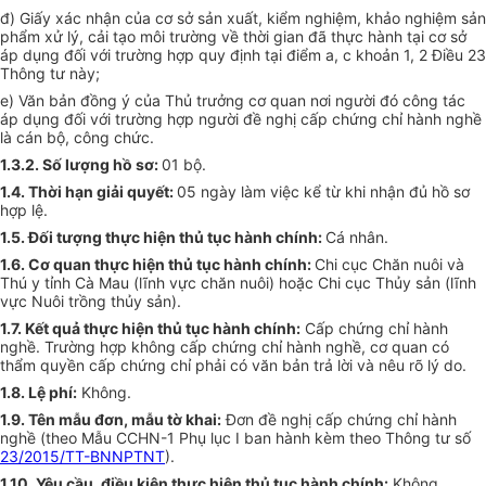
đ) Giấy xác nhận của cơ sở sản xuất, kiểm nghiệm, khảo nghiệm sản
phẩm xử lý, cải tạo môi trường về thời gian đã thực hành tại cơ sở
áp dụng đối với trường hợp quy định tại điểm a, c khoản 1, 2 Điều 23
Thông tư này;
e) Văn bản đồng ý của Thủ trưởng cơ quan nơi người đó công tác
áp dụng đối với trường hợp người đề nghị cấp chứng chỉ hành nghề
là cán bộ, công chức.
1.3.2. Số lượng hồ
sơ
:
01 bộ.
1.4. Th
ờ
i hạn giải quyết:
05 ngày làm việc kể từ khi nhận đủ hồ
sơ
h
ợ
p lệ.
1.5.
Đối tượng thực hiện thủ tục hành chính:
Cá nhân.
1.6. Cơ quan thực hiện thủ tục hành chính:
Chi cục Chăn nuôi và
Thú y tỉnh Cà Mau (lĩnh vực chăn nuôi) hoặc Chi cục Thủy sản (lĩnh
vực Nuôi trồng thủy sản).
1.7. Kết quả thực hiện thủ tục hành chính:
C
ấp chứng chỉ hành
nghề. Trường hợp không cấp chứng chỉ hành nghề, cơ quan có
thẩm quyền cấp chứng chỉ phải có văn bản trả lời và nêu rõ lý do.
1.8.
Lệ phí:
Không.
1.9. Tên mẫu đơn, mẫu tờ khai:
Đơn đề nghị cấp chứng chỉ hành
nghề (theo Mẫu CCHN-1 Phụ lục I ban hành kèm theo Thông tư số
23/2015/TT-BNNPTNT
).
1.10.
Yêu cầu, điều kiện thực hiện thủ tục hành chính:
Không