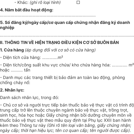
- Khác:
(ghi rõ loại hình)
□
4. Năm bắt đầu hoạt động:
………………………………………………………………........
5. Số đăng ký/ngày cấp/cơ quan cấp chứng nhận đăng ký doanh
nghiệp
………………………………………………………………………………………...............
II. THÔNG TIN VỀ HIỆN TRẠNG ĐIỀU KIỆN CƠ SỞ BUÔN BÁN
1. Cửa hàng
(áp dụng đối với cơ sở có cửa hàng)
- Diện tích cửa hàng: ………….m
²
- Diện tích/công suất khu vực chứa/ kho chứa hàng hóa: …………. m²
hoặc .......... tấn
- Danh mục các trang thiết bị bảo đảm an toàn lao động, phòng
chống cháy nổ:
2. Nhân lực:
Danh sách nhân lực, trong đó:
- Chủ cơ sở và người trực tiếp bán thuốc bảo vệ thực vật có trình độ
trung cấp trở lên thuộc chuyên ngành bảo vệ thực vật, trồng trọt,
sinh học, hóa học hoặc Giấy chứng nhận bồi dưỡng chuyên môn về
thuốc bảo vệ thực vật theo mẫu quy định tại Phụ lục XXII ban hành
kèm theo Thông tư này
(Ghi rõ tên loại văn bằng, giấy chứng nhận;
ngày cấp; thời hạn hiệu lực; tên cơ quan cấp; tên người được cấp).