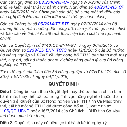
Căn cứ Nghị định số
63/2010/NĐ-CP
ngày 08/6/2010 của Chính
phủ về kiểm soát thủ tục hành chính; Nghị định số
48/2013/NĐ-CP
ngày 14/5/2013 của Chính phủ sửa đổi, bổ sung một số điều của
các nghị định liên quan đến kiểm soát thủ tục hành chính;
Căn cứ Thông tư số
05/2014/TT-BTP
ngày 07/02/2014 của Bộ
trưởng Bộ Tư pháp hướng dẫn công bố, niêm yết thủ tục hành chính
và báo cáo về tình hình, kết quả thực hiện kiểm soát thủ tục hành
chính;
Căn cứ Quyết định số 3140/QĐ-BNN-BVTV ngày 06/8/2015 và
Quyết định số
3239/QĐ-BNN-TCTS
ngày 12/8/2015 của Bộ trưởng
Bộ Nông nghiệp và PTNT về việc công bố TTHC ban hành mới, thay
thế, hủy bỏ, bãi bỏ thuộc phạm vi chức năng quản lý của Bộ Nông
nghiệp và PTNT;
Theo đề nghị của Giám đốc Sở Nông nghiệp và PTNT tại Tờ trình số
397/Tr-SNN-KSTT ngày 04/11/2015,
QUYẾT ĐỊNH:
Điều 1.
Công bố kèm theo Quyết định này thủ tục hành chính ban
hành mới, thay thế, bãi bỏ trong lĩnh vực nông nghiệp thuộc thẩm
quyền giải quyết của Sở Nông nghiệp và PTNT tỉnh Cà Mau; thay
th
ế
, bãi bỏ một số TTHC đã được công bố tại Quyết định số
1106/QĐ-UBND
ngày 16/7/2014 của Chủ tịch UBND tỉnh Cà Mau
(có danh mục kèm theo).
Điều 2.
Quyết định này có hiệu lực thi hành kể từ ngày ký.