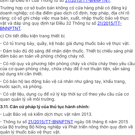
định tại Điều 61 của Thông tư số
21/2015/TT-BNNPTNT
.
Trường hợp cơ sở buôn bán không có cửa hàng phải có đăng ký
doanh nghiệp; có địa điểm giao dịch cố định, hợp pháp, địa chỉ rõ
ràng; có sổ ghi chép việc mua bán, xuất, nhập thuốc bảo vệ thực
vật và đáp ứng quy định tại Điều 32 Thông tư số
21/2015/TT-
BNNPTNT
.
c) Chi tiết điều kiện trang thiết bị
- Có tủ trưng bày, quầy, kệ hoặc giá đựng thuốc bảo vệ thực vật.
- Đảm bảo đủ độ sáng để nhận diện thuốc. Thiết bị chiếu sáng phải
đảm bảo an toàn về phòng ch
ố
ng cháy nổ.
- Có nội quy và phương tiện phòng cháy và chữa cháy theo yêu cầu
của cơ quan phòng cháy, chữa cháy để ở nơi thuận tiện, sẵn sàng
sử dụng khi cần thiết.
- Có bảo hộ lao động bảo vệ cá nhân như găng tay, khẩu trang,
nước sạch, xà phòng.
- Có vật liệu, dụng cụ để xử lý kịp thời sự cố theo yêu cầu của cơ
quan quản lý về môi trường.
3.11.
Căn cứ pháp lý của thủ tục hành chính:
- Luật Bảo vệ và kiểm dịch thực vật năm 2013.
-
Thông tư số
21/2015/TT-BNNPTNT
ngày 08 tháng 6 năm 2015
của Bộ trưởng Bộ Nông nghiệp và Phát triển nông thôn quy định về
quản lý thuốc bảo vệ thực vật.