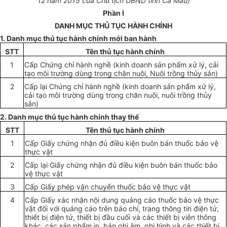
12 năm 2015 của Chủ tịch UBND tỉnh Cà Mau)
Phần I
D
ANH MỤC THỦ TỤC HÀNH CHÍNH
1. Danh mục thủ tục hành chính m
ớ
i ban hành
STT
Tên thủ tục hành chính
1
Cấp Chứng chỉ hành nghề (kinh doanh sản phẩm xử lý, cải
tạo môi trường dùng trong chăn nuôi, Nuôi
trồ
ng thủy sản)
2
Cấp lại Chứng chỉ hành nghề (kinh doanh sản phẩm xử lý,
cải tạo môi trường dùng trong chăn nuôi, nuôi trồng thủy
sản)
2. Danh mục thủ tục hành chính thay thế
STT
Tên thủ tục hành chính
1
Cấp Giấy chứng nhận đủ điều kiện buôn bán thuốc bảo vệ
thực vật
2
Cấp lại Giấy chứng nhận đủ điều kiện buôn bán thuốc bảo
vệ thực vật
3
Cấp Giấy phép vận chuyển thuốc bảo vệ thực vật
4
Cấp Giấy xác nhận nội dung quảng cáo thuốc bảo vệ thực
vật đối với quảng cáo
tr
ên báo chí, trang thông tin điện tử,
thiết bị điện tử, thiết bị đầu cuối và các thiết bị viễn thông
khác, các sản phẩm in, bản ghi âm, ghi hình và các thiết bị