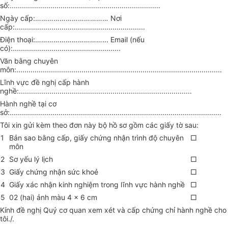
số:..........................................................................
Ngày cấp:
………………………………
Nơi
cấp:................................................................
Điện thoại:
……………………………...
Email (nếu
có):.....................................................
Văn bằng chuyên
môn:.....................................................................................................
Lĩnh vực đề nghị cấp hành
nghề:.....................................................................................
Hành nghề tại cơ
sở:........................................................................................................
Tôi xin gửi kèm theo đơn này bộ hồ sơ gồm các giấy tờ sau:
1
Bản sao bằng cấp, giấy chứng nhận trình độ chuyên
□
môn
2
Sơ yếu lý lịch
□
3
Giấy chứng nhận sức khoẻ
□
4
Giấy xác nhận kinh nghiệm trong lĩnh vực hành nghề
□
5
02 (hai) ảnh màu 4
x
6 cm
□
Kính đề nghị Quý cơ quan xem xét và cấp chứng chỉ hành nghề cho
tôi./.