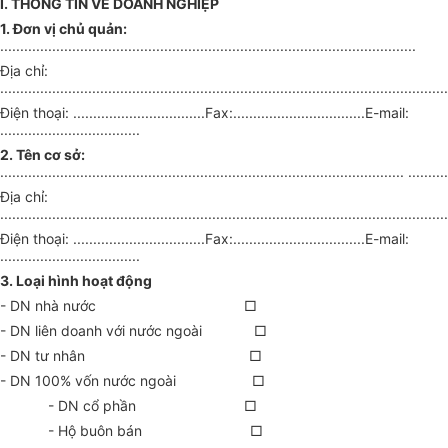
I. THÔNG TIN VỀ DOANH NGHIỆP
1. Đơn vị chủ quản:
........................................................................................................
Địa chỉ:
................................................................................................................
Điện thoại: .................................Fax:.................................E-mail:
...................................
2. Tên cơ sở:
..................................................................................................... ..........
Địa chỉ:
................................................................................................................
Điện thoại: .................................Fax:.................................E-mail:
...................................
3. Loại hình hoạt động
- DN nhà nước □
- DN liên doanh với nước ngoài
□
- DN tư nhân □
- DN 100% vốn nước ngoài □
- DN cổ phần □
- Hộ buôn bán □