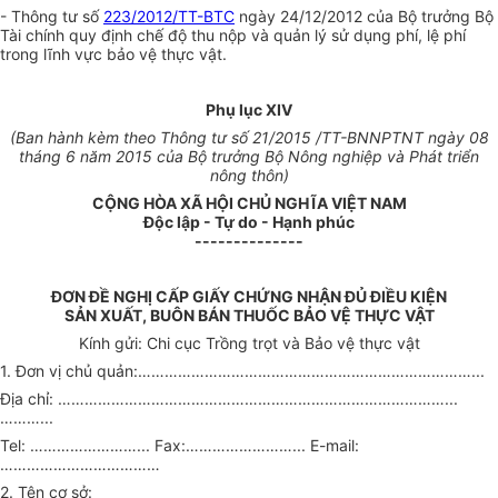
- Thông tư số
223/2012/TT-BTC
ngày 24/12/2012 của Bộ trưởng Bộ
Tài chính quy định chế độ thu nộp và quản lý sử dụng phí, lệ phí
trong lĩnh vực bảo vệ thực vật.
Phụ lục XIV
(Ban hành kèm theo Thông tư số 21/2015 /TT-BNNPTNT ngày 08
tháng 6 năm 2015 của Bộ trưởng Bộ Nông nghiệp và Phát triển
nông thôn)
CỘNG HÒ
A
XÃ HỘI CHỦ NGHĨA VIỆT NAM
Độc lập - Tự do - Hạnh phúc
--------------
ĐƠN ĐỀ NGHỊ CẤP GIẤY CHỨNG NHẬN ĐỦ ĐIỀU KIỆN
SẢN XUẤT, BUÔN BÁN THUỐC BẢO VỆ THỰC VẬT
Kính gửi: Chi cục Trồng trọt và Bảo vệ thực vật
1. Đơn vị chủ quản:…………………………………………………………………...
Địa chỉ: ……………………………………………………………………………...
………...
Tel: ……………………... Fax:……………………... E-mail:
………………………………
2. Tên cơ sở: