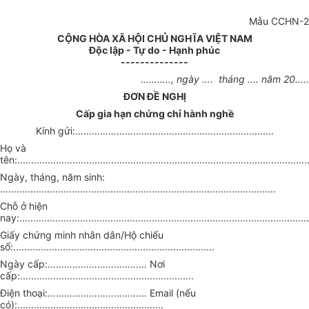
Mẫu CCHN-
2
CỘNG HÒA XÃ HỘI CHỦ NGHĨA VIỆT NAM
Độc lập - Tự do - Hạnh phúc
--------------
………..,
ngày
….
tháng .... năm 20...
..
ĐƠN ĐỀ NGHỊ
Cấp gia hạn chứng chỉ hành nghề
Kính gửi:
………………………………....................................
Họ và
tên:
.........................................................................................................
Ngày, tháng, năm sinh:
....................................................................................................
Chỗ ở hiện
nay:.........................................................................................................
Giấy chứng minh nhân dân/Hộ chiếu
số:.........................................................................
Ngày cấp:
………………………………
Nơi
cấp:...............................................................
Điện thoại:
……………………………...
Email (nếu
có):.....................................................