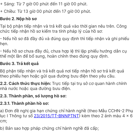
+ Sáng: Từ 7 giờ 00 phút đến 11 giờ 00 phút.
+ Chiều: Từ 13 giờ 00 phút đến 17 giờ 00 phút.
Bước 2. Nộp hồ sơ
Tại bộ phận tiếp nhận và trả kết quả vào thời gian nêu trên. Công
chức tiếp nhận hồ sơ kiểm tra tính pháp lý của hồ sơ:
- N
ế
u hồ sơ đã đầy đủ và đúng quy định thì tiếp nhận và ghi phiếu
hẹn.
- Nếu hồ sơ chưa đầy đủ, chưa hợp lệ thì lập phiếu hướng dẫn cụ
thể một lần để bổ sung, hoàn chỉnh theo đúng quy định.
Bước 3. Trả kết quả
Bộ phận tiếp nhận và trả kết quả nơi tiếp nhận hồ sơ trả kết quả
theo phiếu hẹn hoặc gửi qua đường bưu điện theo yêu cầu.
2.2. Cách thức thực hiện:
Trực tiếp tại trụ sở cơ quan hành chính
nhà nước hoặc qua đường bưu điện.
2.3. Thành phần, số lượng hồ sơ:
2.3.1. Thành phần hồ
sơ
:
a) Đơn đề nghị gia hạn chứng chỉ hành nghề (theo Mẫu CCHN-2 Phụ
lục I Thông tư số
23/2015/TT-BNNPTNT
) kèm theo 2 ảnh màu 4 x 6
cm;
b) Bản sao hợp pháp chứng chỉ hành nghề đã cấp;