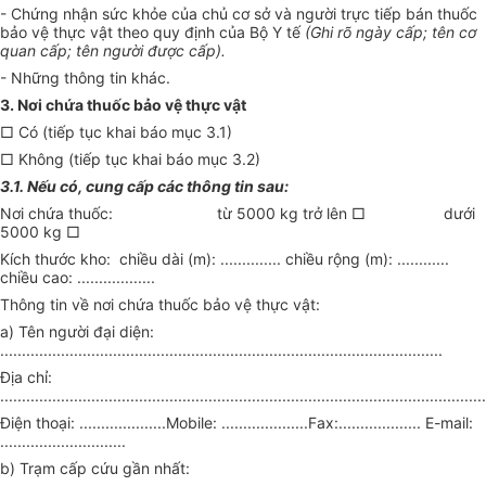
- Chứng nhận sức khỏe của chủ cơ sở và người trực tiếp bán thuốc
bảo vệ thực vật theo quy định của Bộ Y tế
(Ghi rõ ngày cấp; tên cơ
quan cấp; tên người được cấp).
- Những thông tin khác.
3. Nơi chứa thuốc bảo vệ thực vật
□ Có (tiếp tục khai báo mục 3.1)
□ Không (tiếp tục khai báo mục 3.2)
3.1. Nếu có, cung cấp các thông tin sau:
Nơi chứa thuốc:
từ 5000 kg trở lên □ dưới
5000 kg □
Kích thước kho: chiều dài (m): .............. chiều rộng (m): ............
chiều cao: ..................
Thông tin về nơi chứa thuốc bảo vệ thực vật:
a) Tên người đại diện:
......................................................................................................
Địa chỉ:
................................................................................................................
Điện thoại: ....................Mobile: ....................Fax:................... E-mail:
.............................
b) Trạm cấp cứu gần nhất: