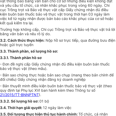
vật thông báo bằng văn bản cho cơ sở những điều kiện không đạt
và yêu cầu tổ chức, cá nhân khắc phục trong vòng 60 ngày. Chi
cục Trồng trọt và Bảo vệ thực vật cấp Giấy chứng nhận đủ điều
kiện buôn bán thuốc bảo vệ thực vật trong thời hạn 03 ngày làm
việc kể từ ngày nhận được bản báo cáo khắc phục của
cơ sở
hoặc
k
ế
t quả kiểm tra lại.
Trường h
ợ
p không cấp, Chi cục Trồng trọt và Bảo vệ thực vật trả lời
bằng văn bản và nêu rõ lý do.
3.2. Cách thức thực hiện:
Nộp hồ sơ trực tiếp, qua đường bưu điện
hoặc gửi trực tuyến
3.3. Thành phần, số lượng hồ sơ:
3.3.1. Thành phần hồ sơ
- Đơn đề nghị cấp Giấy chứng nhận đủ điều kiện buôn bán thuốc
bảo vệ thực vật (theo mẫu).
- Bản sao chứng thực hoặc bản sao chụp (mang theo bản chính để
đối chiếu) Giấy chứng nhận đăng ký doanh nghiệp
- Bản thuyết minh điều kiện buôn bán thuốc bảo vệ thực vật (theo
quy định tại Phụ lục XVI ban hành kèm theo Thông tư số
21/2015/TT-BNNPTNT
).
3.3.2. S
ố lượ
ng hồ sơ:
01 bộ
3.4. Thời hạn giải quyết:
12 ngày làm việc
3.5. Đối
tượng
thực hiện thủ tục hành chính:
Tổ chức, cá nhân