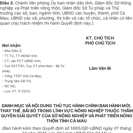
Điều 3.
Chánh Văn phòng Ủy ban nhân dân tỉnh, Giám đốc Sở Nông
nghiệp và Phát triển nông thôn, Giám đốc Sở Tư pháp và Thủ
trưởng các sở, ban, ngành tỉnh; UBND các huyện, thành, phố Cà
Mau; UBND các xã, phường, thị
tr
ấn và các tổ chức, cá nhân có liên
quan chịu
tr
ách nhiệm thi hành Quyết định này./.
KT.
CHỦ TỊCH
PHÓ
CHỦ TỊCH
Nơi nhận:
-
Như Điều
3
;
- TT.TU, TT.HĐND tỉnh;
- CT, các PCT UBND tỉnh;
- Cục KSTTHC, Cục CT phía Nam - Bộ Tư
Lâm Văn Bi
pháp;
- Cổng TTĐT tỉnh Cà Mau;
- Trung tâm CB-TH;
- NC (N);
- Lưu: VT. Tr 02/12.
DANH MỤC VÀ NỘI DUNG THỦ TỤC HÀNH CHÍNH BAN HÀNH MỚI,
THAY THẾ, BÃI BỎ TRONG LĨNH VỰC NÔNG NGHIỆP THUỘC THẨM
QUYỀN GIẢI QUYẾT CỦA SỞ NÔNG NGHIỆP VÀ PHÁT TRIỂN NÔNG
THÔN TỈNH CÀ MAU
(Ban hành kèm theo
Quyết định số
1865/
QĐ-UBND
ngày 01
tháng