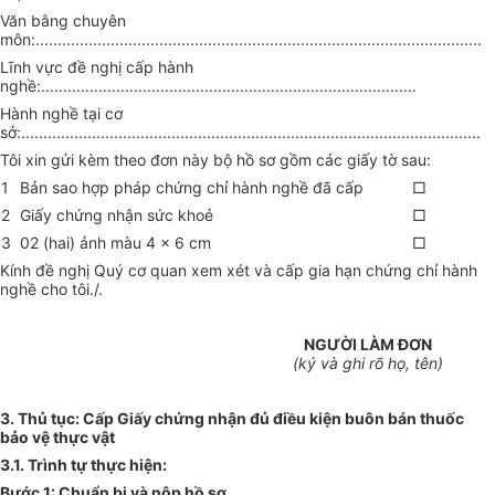
Văn bằng chuyên
môn:.....................................................................................................
Lĩnh vực đề nghị cấp hành
nghề:.....................................................................................
Hành nghề tại cơ
sở:........................................................................................................
Tôi xin gửi kèm theo đơn này bộ hồ sơ gồm các giấy tờ sau:
1
Bản sao
hợp pháp chứng chỉ hành nghề đã cấp
□
2
Giấy chứng nhận sức khoẻ
□
3
02 (hai) ảnh màu 4
x
6 cm
□
Kính đề nghị Quý cơ quan xem xét và cấp
gia hạn
chứng chỉ hành
nghề cho tôi./.
NGƯỜI LÀM ĐƠN
(k
ý
và ghi rõ họ, tên)
3. Thủ tục:
C
ấp Giấy chứng nhận đủ điều kiện buôn bán thuốc
bảo vệ thực vật
3
.
1. Trình tự thực hiện:
Bước 1: Chuẩn bị và nộp hồ sơ