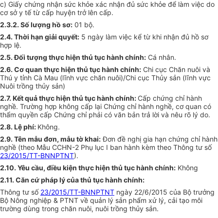
c) Giấy chứng nhận sức khỏe xác nhận đủ sức khỏe để làm việc do
cơ sở y tế từ cấp huyện trở lên cấp.
2.3.2. Số lượng hồ sơ:
01 bộ.
2.4. Thời hạn giải quyết:
5 ngày làm việc kể từ khi nhận đủ hồ sơ
hợp lệ.
2.5. Đối tượng thực hiện thủ tục hành chính:
Cá nhân.
2.6. Cơ quan thực hiện thủ tục hành chính:
Chi cục Chăn nuôi và
Thú y tỉnh Cà Mau (lĩnh vực chăn nuôi)/Chi cục Thủy sản (lĩnh vực
Nuôi trồng thủy sản)
2.7. Kết quả thực hiện thủ tục hành chính:
C
ấp chứng chỉ hành
nghề. Trường hợp không cấp lại Chứng chỉ hành nghề, c
ơ
quan có
thẩm quyền cấp Chứng chỉ phải có văn bản trả lời và nêu rõ lý do.
2.8. Lệ phí:
Không.
2.9. Tên mẫu đơn, mẫu tờ khai:
Đơn đề nghị gia hạn chứng chỉ hành
nghề (theo Mẫu CCHN-2 Phụ lục I ban hành kèm theo Thông tư số
23/2015/TT-BNNPTNT
).
2.10. Yêu cầu, điều kiện thực hiện thủ tục hành chính:
Không
2.11. Căn cứ pháp lý của thủ tục hành chính:
Thông tư số
23/2015/TT-BNNPTNT
ngày 22/6/2015 của Bộ trưởng
Bộ Nông nghiệp & PTNT về quản lý sản phẩm xử lý, cải tạo môi
trường dùng trong chăn nuôi, nuôi trồng thủy sản.