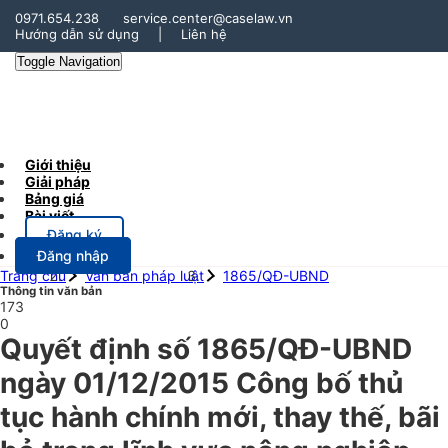
0971.654.238
service.center@caselaw.vn
Hướng dẫn sử dụng
|
Liên hệ
Toggle Navigation
Giới thiệu
Giải pháp
Bảng giá
Bài viết
Đăng ký
Đăng nhập
Trang chủ
Văn bản pháp luật
1865/QĐ-UBND
Thông tin văn bản
173
0
Quyết định số 1865/QĐ-UBND
ngày 01/12/2015 Công bố thủ
tục hành chính mới, thay thế, bãi