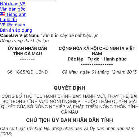
Nội dung VB
Văn bản gốc
Tiếng anh
Lược đồ
VB liên quan
Bản án áp dụng
Caselaw Việt Nam:
“Văn bản này đã hết hiệu lực.
Dòng trạng thái hiệu lực.
ỦY BAN NHÂN
DÂN
CỘNG HÒA XÃ HỘI CHỦ NGHĨA VIỆT
TỈNH
CÀ MAU
NAM
-------
Độc lập - Tự do - Hạnh phúc
---------------
Số:
1865
/QĐ-UBND
Cà Mau
, ngày
01
tháng
12
năm
2015
QUYẾT ĐỊNH
CÔNG BỐ THỦ TỤC HÀNH CHÍNH BAN HÀNH MỚI, THAY THẾ, BÃI
BỎ TRONG LĨNH VỰC NÔNG NGHIỆP THUỘC THẨM QUYỀN GIẢI
QUYẾT CỦA SỞ NÔNG NGHIỆP VÀ PHÁT TRIỂN NÔNG THÔN TỈNH
CÀ MAU
CHỦ TỊCH ỦY BAN NHÂN DÂN TỈNH
Căn c
ứ
Luật Tổ chức Hội đồng nhân dân và Ủy ban nhân dân năm
2003;