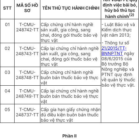
định việc bãi bỏ,
MÃ SỐ HỒ
STT
TÊN THỦ TỤC HÀNH CHÍNH
hủy bỏ thủ tục
SƠ
(2)
hành chính
01
T-CMU-
Cấp chứng chỉ hành nghề
- Luật Bảo vệ và
248742-TT
sản xuất, gia công, sang
Kiểm dịch thực
chai, đóng gói thuốc bảo vệ
vật năm 2013;
thực vật
- Thông tư số
21/2015/TT-
02
T-CMU-
Cấp lại chứng chỉ hành nghề
BNNPTNT
ngày
248743-TT
sản xuất, gia công, sang
08/6/2015 của
chai, đóng gói thuốc bảo vệ
B
ộ
trưởng Bộ
thực vật
Nông nghiệp và
03
T-CMU-
Cấp chứng chỉ hành nghề
PTNT quy định
248748-TT
buôn bán thuốc bảo vệ thực
về quản lý thuốc
vật
bảo vệ thực vật.
04
T-CM
U
-
Cấp lại chứng chỉ hành nghề
248749-TT
buôn bán thuốc bảo vệ thực
vật
05
T-CM
U
-
Cấp gia hạn giấy chứng nhận
248737-TT
đủ điều kiện buôn bán thuốc
bảo vệ thực vật
Phần II