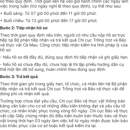
sơ theo quy định. Thời gian liên hệ vào giờ hành chính các ngày làm
việc trong tuần (trừ ngày nghỉ lễ theo quy định), cụ thể như sau:
+ Buổi sáng: Từ 07 giờ 00 phút đến 11 giờ 00 phút.
+ Buổi chiều: Từ 13 giờ 00 phút đến 17 giờ 00 phút.
Bước 2: Tiếp nhận hồ sơ
Theo thời gian quy định nêu trên, người có nhu cầu nộp hồ sơ trực
tiếp tại Bộ phận tiếp nhận và trả kết quả Chi cục Trồng trọt và Bảo
vệ thực vật Cà Mau. Công chức tiếp nhận kiểm tra tính pháp lý của
hồ sơ:
- N
ế
u hồ sơ đã đầy đủ, đúng quy định thì tiếp nhận và ghi giấy hẹn.
- N
ế
u hồ sơ chưa đầy đủ, chưa hợp lệ thì lập phiếu hướng dẫn cụ
thể một lần để bổ sung, hoàn chỉnh theo đúng quy định.
Bước 3: Trả kết quả
Theo thời gian ghi trong giấy hẹn, tổ chức, cá nhân liên hệ Bộ phận
tiếp nhận và trả kết quả Chi cục Trồng trọt và Bảo vệ thực vật để
đóng phí và nhận kết quả.
Trường hợp chưa đạt yêu cầu, Chi cục Bảo vệ thực vật thông báo
bằng văn bản cho cơ sở những điều kiện không đạt và yêu cầu tổ
chức, cá nhân kh
ắ
c phục trong vòng 60 ngày. Chi cục Bảo vệ thực
vật cấp Giấy chứng nhận đủ điều kiện buôn bán thuốc bảo vệ thực
vật trong thời hạn 03 ngày làm việc kể từ ngày nhận được bản báo
cáo khắc phục của cơ sở hoặc kết quả kiểm tra lại.