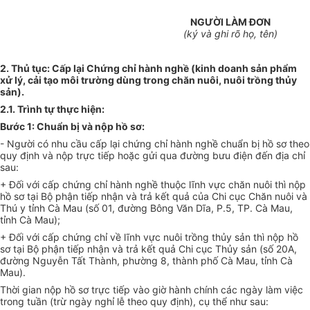
NGƯỜI LÀM ĐƠN
(k
ý
và ghi rõ họ, tên)
2. Thủ tục: Cấp lại Chứng chỉ hành nghề (kinh doanh sản phẩm
xử lý, cải tạo môi trường dùng trong chăn nuôi, nuôi trồng thủy
sản).
2.1. Trình tự thực hiện:
Bước 1: Chuẩn bị và nộp hồ sơ:
- Người có nhu cầu cấp lại chứng chỉ hành nghề chuẩn bị hồ sơ theo
quy định và nộp trực tiếp hoặc gửi qua đường bưu điện đến địa chỉ
sau:
+ Đối với cấp chứng chỉ hành nghề thuộc lĩnh vực chăn nuôi thì nộp
hồ
sơ
tại Bộ phận tiếp nhận và trả kết quả của Chi cục Chăn nuôi và
Thú y tỉnh Cà Mau (số 01, đường Bông Văn Dĩa, P.5, TP. Cà Mau,
tỉnh Cà Mau);
+ Đối với cấp chứng chỉ về lĩnh vực nuôi trồng thủy sản thì nộp hồ
sơ tại Bộ phận tiếp nhận và trả kết quả Chi cục Thủy sản (số 20A,
đường Nguyễn Tất Thành, phường 8, thành phố Cà Mau, tỉnh Cà
Mau
)
.
Thời gian nộp hồ sơ trực tiếp vào giờ hành chính các ngày
l
àm việc
trong tuần (trừ ngày nghỉ lễ theo quy định), cụ thể như sau: