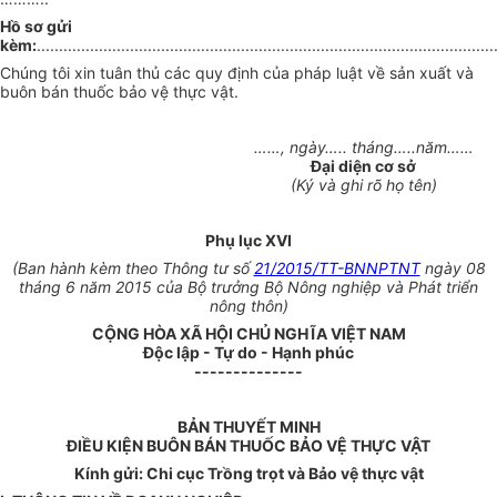
Hồ sơ gửi
kèm:
.......................................................................................................
Chúng tôi xin tuân thủ các quy định của pháp luật về sản xuất và
buôn bán thuốc bảo vệ thực vật.
……, ngày….. tháng…..năm……
Đại diện cơ sở
(Ký và ghi rõ họ tên)
Phụ lục XVI
(Ban hành kèm theo Thông tư số
21/2015/TT-BNNPTNT
ngày 08
tháng 6 năm 2015 của Bộ trưởng Bộ Nông nghiệp và Phát triển
nông thôn)
CỘNG HÒ
A
XÃ HỘI CHỦ NGHĨA VIỆT NAM
Độc
l
ập - Tự do - Hạnh phúc
--------------
BẢN THUYẾT MINH
ĐIỀU KIỆN BUÔN BÁN THUỐC BẢO VỆ THỰC VẬT
Kính gửi: Chi cục Trồng trọt và Bảo vệ thực vật