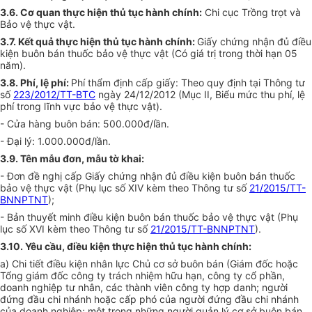
3.6. Cơ quan thực hiện thủ tục hành chính:
Chi cục Trồng trọt và
Bảo vệ thực vật.
3.7. Kết quả thực hiện thủ tục hành chính:
Giấy chứng nhận đủ điều
kiện buôn bán thuốc bảo vệ thực vật (Có giá trị trong
thời
hạn 05
năm).
3.8. Phí, lệ phí:
Phí thẩm định cấp giấy: Theo quy định tại Thông tư
số
223/2012/TT-BTC
ngày 24/12/2012 (Mục II, Biểu mức thu phí, lệ
phí trong lĩnh vực bảo vệ thực vật).
- Cửa hàng buôn bán: 500.000đ/lần
.
- Đại lý
: 1.000.000
đ/lần.
3.9. Tên mẫu đơn, mẫu tờ khai:
- Đơn đề nghị cấp Giấy chứng nhận đủ điều kiện buôn bán thuốc
bảo vệ thực vật (Phụ lục số XIV kèm theo Thông tư số
21/2015/TT-
BNNPTNT
);
- Bản thuyết minh điều kiện buôn bán thuốc bảo vệ thực vật (Phụ
lục số XVI kèm theo Thông tư số
21/2015/TT-BNNPTNT
)
.
3.10.
Yêu cầu, điều kiện thực hiện thủ tục hành chính:
a) Chi tiết điều kiện nhân lực Chủ cơ sở buôn bán (Giám đốc hoặc
Tổng giám đốc công ty trách nhiệm hữu hạn, công ty cổ phần,
doanh nghiệp tư nhân, các thành viên công ty hợp danh; người
đứng đầu chi nhánh hoặc c
ấ
p phó của người đứng đầu chi nhánh
của doanh nghiệp; một trong những người quản lý cơ sở buôn bán