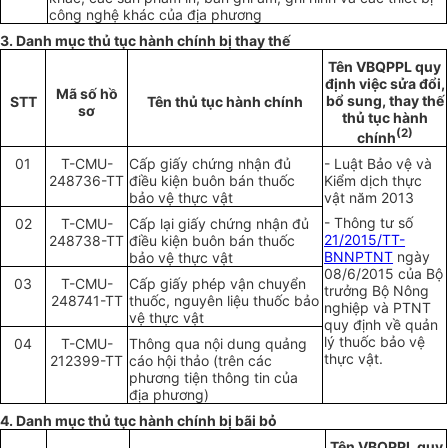
công nghệ khác của địa phương
3. Danh mục thủ tục hành chính bị thay th
ế
Tên VBQPPL quy
định việc sửa đ
ổ
i,
Mã số hồ
b
ổ
sung, thay thế
STT
Tên thủ tục hành chính
sơ
thủ tục hành
(2)
chính
01
T-CMU-
Cấp giấy chứng nhận đủ
- Lu
ậ
t Bảo v
ệ
và
248736-TT
điều kiện buôn bán thuốc
Kiểm dịch thực
bảo vệ thực vật
vật năm 2013
- Thông tư số
02
T-CMU-
Cấp lại giấy chứng nhận đủ
21/2015/TT-
248738-TT
điều kiện buôn bán thuốc
BNNPTNT
ngày
bảo vệ thực vật
08/6/2015 của Bộ
03
T-CMU-
Cấp giấy phép vận chuyển
trưởng Bộ Nông
248741-TT
thuốc, nguyên liệu thuốc bảo
nghiệp và PTNT
vệ thực vật
quy định về quản
lý thuốc bảo vệ
04
T-CMU-
Thông qua nội dung quảng
thực vật.
212399-TT
cáo hội thảo (trên các
phương tiện thông tin của
địa phương)
4. Danh mục thủ tục hành chính bị bãi bỏ
Tên VBQPPL quy