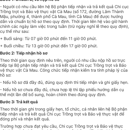
- Người có nhu cầu liên hệ Bộ phận tiếp nhận và trả kết quả Chi cục
Trồng trọt và Bảo vệ thực vật Cà Mau (số 172, đường Lâm Thành
Mậu, phường 4, thành phố Cà Mau, tỉnh Cà Mau) để được hướng
dẫn và chuẩn bị hồ sơ theo quy định. Thời gian liên hệ vào giờ hành
chính các ngày làm việc trong tuần (trừ ngày nghỉ lễ theo quy định),
cụ thể như sau:
+ Buổi sáng: Từ 07 giờ 00 phút đến 11 giờ 00 phút.
+ Buổi chiều: Từ 13 giờ 00 phút đến 17 giờ 00 phút.
Bước 2: Tiếp nhận hồ sơ
Theo thời gian quy định nêu trên, người có nhu cầu nộp hồ sơ trực
tiếp tại Bộ phận tiếp nhận và trả kết quả Chi cục Trồng trọt và Bảo
vệ thực vật Cà Mau. Công chức tiếp nhận kiểm tra tính pháp lý của
hồ sơ:
- Nếu hồ sơ đã đầy đủ, đúng quy định thì tiếp nhận và ghi giấy hẹn.
- N
ế
u hồ sơ chưa đầy đủ, chưa hợp lệ thì lập phiếu hướng dẫn cụ
thể một lần để bổ sung, hoàn chỉnh theo đúng quy định.
Bước 3: Trả kết quả
Theo thời gian ghi trong giấy hẹn, tổ chức, cá nhân liên hệ Bộ phận
tiếp nhận và trả kết quả Chi cục Trồng trọt và Bảo vệ thực vật đ
ể
đóng phí và nhận kết quả.
Trường hợp chưa đạt yêu cầu, Chi cục Tr
ồ
ng trọt và Bảo vệ thực