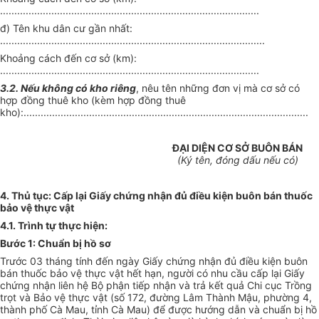
...........................................................................................
đ) Tên khu dân cư gần nhất:
.............................................................................................
Khoảng cách đến cơ sở (km):
...........................................................................................
3.2. Nếu không có kho riêng
, nêu tên những đơn vị mà cơ sở có
hợp đồng thuê kho (kèm hợp đồng thuê
kho):....................................................................................................
ĐẠI DIỆN CƠ SỞ BUÔN BÁN
(Ký tên, đóng dấu nếu có)
4. Thủ tục:
C
ấp lại Giấy chứng nhận đủ điều kiện buôn bán thuốc
bảo vệ thực vật
4.1. Trình tự thực hiện:
Bước 1: Chuẩn bị hồ s
ơ
Trước 03 tháng tính đến ngày Giấy chứng nhận đủ điều kiện buôn
bán thuốc bảo vệ thực vật hết hạn, người có nhu cầu cấp lại Giấy
chứng nhận liên hệ Bộ phận tiếp nhận và trả kết quả Chi cục Trồng
trọt và Bảo vệ thực vật (số 172, đường Lâm Thành Mậu, phường 4,
thành phố Cà Mau, tỉnh Cà Mau) để được hướng dẫn và chuẩn bị hồ