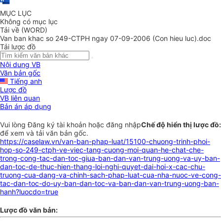
MỤC LỤC
Không có mục lục
Tải về (WORD)
Van ban khac so 249-CTPH ngay 07-09-2006 (Con hieu luc).doc
Tải lược đồ
Nội dung VB
Văn bản gốc
Tiếng anh
Lược đồ
VB liên quan
Bản án áp dụng
Vui lòng
Đăng ký
tài khoản hoặc
đăng nhập
Chế độ hiển thị lược đồ:
để xem và tải văn bản gốc.
https://caselaw.vn/van-ban-phap-luat/15100-chuong-trinh-phoi-
hop-so-249-ctph-ve-viec-tang-cuong-moi-quan-he-chat-che-
trong-cong-tac-dan-toc-giua-ban-dan-van-trung-uong-va-uy-ban-
dan-toc-de-thuc-hien-thang-loi-nghi-quyet-dai-hoi-x-cac-chu-
truong-cua-dang-va-chinh-sach-phap-luat-cua-nha-nuoc-ve-cong-
tac-dan-toc-do-uy-ban-dan-toc-va-ban-dan-van-trung-uong-ban-
hanh?luocdo=true
Lược đồ văn bản: