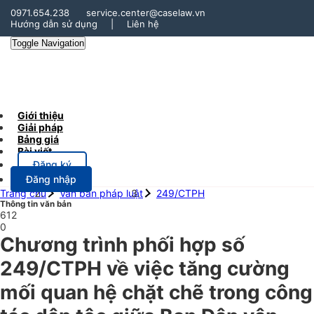
0971.654.238
service.center@caselaw.vn
Hướng dẫn sử dụng
|
Liên hệ
Toggle Navigation
Giới thiệu
Giải pháp
Bảng giá
Bài viết
Đăng ký
Đăng nhập
Trang chủ
Văn bản pháp luật
249/CTPH
Thông tin văn bản
612
0
Chương trình phối hợp số
249/CTPH về việc tăng cường
mối quan hệ chặt chẽ trong công