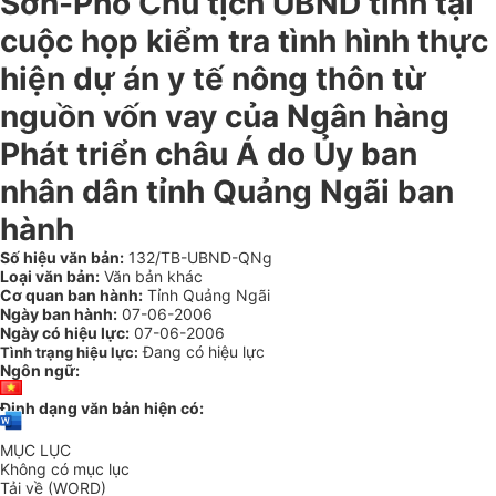
Sơn-Phó Chủ tịch UBND tỉnh tại
cuộc họp kiểm tra tình hình thực
hiện dự án y tế nông thôn từ
nguồn vốn vay của Ngân hàng
Phát triển châu Á do Ủy ban
nhân dân tỉnh Quảng Ngãi ban
hành
Số hiệu văn bản:
132/TB-UBND-QNg
Loại văn bản:
Văn bản khác
Cơ quan ban hành:
Tỉnh Quảng Ngãi
Ngày ban hành:
07-06-2006
Ngày có hiệu lực:
07-06-2006
Đang có hiệu lực
Tình trạng hiệu lực:
Ngôn ngữ:
Định dạng văn bản hiện có:
MỤC LỤC
Không có mục lục
Tải về (WORD)