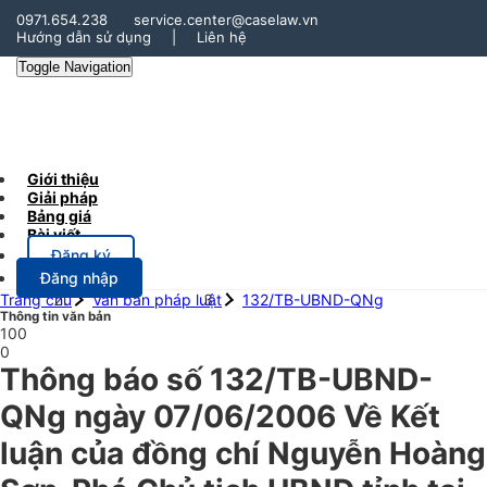
0971.654.238
service.center@caselaw.vn
Hướng dẫn sử dụng
|
Liên hệ
Toggle Navigation
Giới thiệu
Giải pháp
Bảng giá
Bài viết
Đăng ký
Đăng nhập
Trang chủ
Văn bản pháp luật
132/TB-UBND-QNg
Thông tin văn bản
100
0
Thông báo số 132/TB-UBND-
QNg ngày 07/06/2006 Về Kết
luận của đồng chí Nguyễn Hoàng