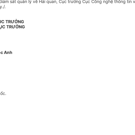
Giám sát quản lý về Hải quan, Cục trưởng Cục Công nghệ thông tin
./.
CỤC TRƯỞNG
CỤC TRƯỞNG
ọc Anh
gốc.