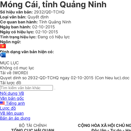
Móng Cái, tỉnh Quảng Ninh
Số hiệu văn bản:
2932/QĐ-TCHQ
Loại văn bản:
Quyết định
Cơ quan ban hành:
Tỉnh Quảng Ninh
Ngày ban hành:
02-10-2015
Ngày có hiệu lực:
02-10-2015
Đang có hiệu lực
Tình trạng hiệu lực:
Ngôn ngữ:
Định dạng văn bản hiện có:
MỤC LỤC
Không có mục lục
Tải về (WORD)
Quyet dinh so 2932-QD-TCHQ ngay 02-10-2015 (Con hieu luc).doc
Tải lược đồ
Nội dung VB
Văn bản gốc
Tiếng anh
Lược đồ
VB liên quan
Bản án áp dụng
BỘ TÀI CHÍNH
CỘNG HÒA XÃ HỘI CHỦ N
TỔNG CỤC HẢI QUAN
Độc lập - Tự do - H