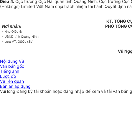
Điều
4.
Cục trưởng Cục Hải quan tỉnh Quảng Ninh, Cục trưởng Cục 
(Holdings) Limited Việt Nam chịu trách nhiệm thi hành Quyết định này
KT. TỔNG 
Nơi nhận
PHÓ TỔNG 
:
-
Như Điều 4;
-
UBND tỉnh Quảng Ninh;
-
Lưu: VT, GSQL (3b).
Vũ Ng
Nội dung VB
Văn bản gốc
Tiếng anh
Lược đồ
VB liên quan
Bản án áp dụng
Vui lòng
Đăng ký
tài khoản hoặc
đăng nhập
để xem và tải văn bản 