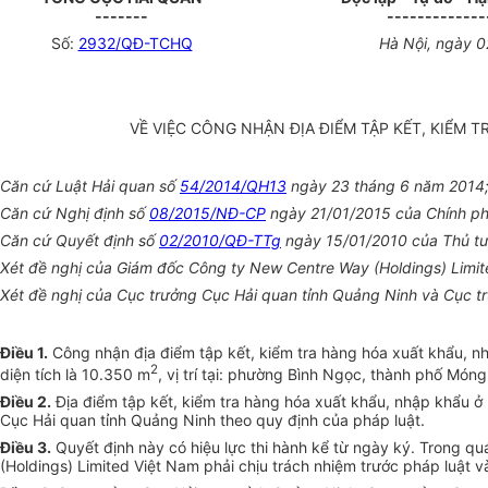
-------
-------------
Số:
2932/QĐ-TCHQ
Hà Nội
, ngày
0
VỀ VIỆC CÔNG NHẬN ĐỊA ĐIỂM TẬP KẾT, KIỂM 
Căn cứ Luật Hải quan số
54/2014/QH13
ngày 23 tháng 6 năm 2014
Căn cứ Nghị định số
08/2015/NĐ-CP
ngày 21/01/2015 của Chính ph
Căn cứ Quyết định số
02/2010/QĐ-TTg
ngày 15/01/2010 của Thủ tướ
Xét đề nghị của Giám đốc Công ty New Centre Way (Holdings) Limit
Xét đề nghị của Cục trưởng Cục Hải quan tỉnh Quảng Ninh và Cục t
Điều 1.
Công nhận địa điểm tập kết, kiểm tra hàng hóa xuất khẩu, nh
2
diện tích là 10.350 m
, vị trí tại: phường Bình Ngọc, thành phố Móng
Điều 2.
Địa điểm tập kết, kiểm tra hàng hóa xuất khẩu, nhập khẩu ở b
Cục Hải quan tỉnh Quảng Ninh theo quy định của pháp luật.
Điều 3.
Quyết định này có hiệu lực thi hành kể từ ngày ký. Trong q
(Holdings) Limited Việt Nam phải chịu trách nhiệm trước pháp luật 