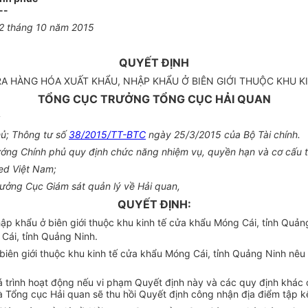
--
2
tháng
10
năm
2015
QUYẾT ĐỊNH
TRA HÀNG HÓA XUẤT KHẨU, NHẬP KHẨU Ở BIÊN GIỚI THUỘC KHU 
TỔNG CỤC TRƯỞNG TỔNG CỤC HẢI QUAN
;
ủ; Thông tư số
38/2015/TT-BTC
ngày 25/3/2015 của Bộ Tài chính.
ng Chính phủ quy định chức năng nhiệm vụ, quyền hạn và cơ cấu tổ
ed Việt Nam;
rưởng Cục Giám sát quản lý về Hải quan,
QUYẾT ĐỊNH:
ập khẩu ở biên giới thuộc khu kinh tế cửa khẩu Móng Cái, tỉnh Quả
 Cái, tỉnh Quảng Ninh.
iên giới thuộc khu kinh tế cửa khẩu Móng Cái, tỉnh Quảng Ninh nêu t
uá trình hoạt động nếu vi phạm Quyết định này và các quy định khác
và Tổng cục Hải quan sẽ thu hồi Quyết định công nhận địa điểm tập k