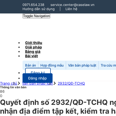
0971.654.238
service.center@caselaw.vn
Hướng dẫn sử dụng
|
Liên hệ
Toggle Navigation
Giới thiệu
Giải pháp
Bảng giá
Bài viết
Bản án
Hợp đồng mẫu
Văn bản pháp luật
Tra cứu 
Đăng ký
Đăng nhập
Trang chủ
Văn bản pháp luật
2932/QĐ-TCHQ
Thông tin văn bản
86
0
Quyết định số 2932/QĐ-TCHQ ng
nhận địa điểm tập kết, kiểm tra 