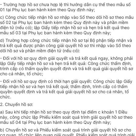
- Trường hợp hồ sơ chưa hợp lệ thì hướng dẫn cụ thể theo mẫu số
01 tại Phụ lục ban hành kèm theo Quy định này;
c) Công chức tiếp nhận hồ sơ nhập vào Sổ theo dõi hồ sơ theo mẫu
số 02 tại Phụ lục ban hành kèm theo Quy định này và phần mềm
điện tử (nếu có); lập Giấy tiếp nhận hồ sơ và hẹn trả kết quả theo
mẫu số 03 tại Phụ lục ban hành kèm theo Quy định này;
d) Trường hợp công chức tiếp nhận hồ sơ tại Bộ phận tiếp nhận và
trả kết quả được phân công giải quyết hồ sơ thì nhập vào Sổ theo
dõi hồ sơ và phần mềm điện tử (nếu có):
- Đối với hồ sơ quy định giải quyết và trả kết quả ngay, không phải
lập Giấy tiếp nhận hồ sơ và hẹn trả kết quả: Công chức thẩm định,
trình cấp có thẩm quyền quyết định và trả kết quả giải quyết hồ sơ
cho cá nhân, tổ chức;
- Đối với hồ sơ quy định có thời hạn giải quyết: Công chức lập Giấy
tiếp nhận hồ sơ và hẹn trả kết quả; thẩm định, trình cấp có thẩm
quyền quyết định và trả kết quả giải quyết hồ sơ cho cá nhân, tổ
chức.
2. Chuyển hồ sơ:
a) Sau khi tiếp nhận hồ sơ theo quy định tại điểm c khoản 1 Điều
này, công chức lập Phiếu kiểm soát quá trình giải quyết hồ sơ theo
mẫu số 04 tại Phụ lục ban hành kèm theo Quy định này;
b) Chuyển hồ sơ và Phiếu kiểm soát quá trình giải quyết hồ sơ cho
cơ quan, tổ chức liên quan giải quyết. Phiếu kiểm soát quá trình giải