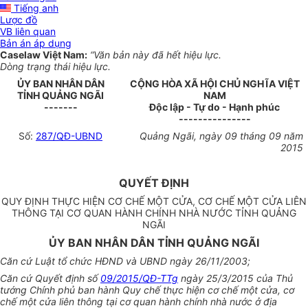
Tiếng anh
Lược đồ
VB liên quan
Bản án áp dụng
Caselaw Việt Nam:
“Văn bản này đã hết hiệu lực.
Dòng trạng thái hiệu lực.
ỦY BAN NHÂN DÂN
CỘNG HÒA XÃ HỘI CHỦ NGHĨA VIỆT
TỈNH QUẢNG NGÃI
NAM
-------
Độc lập - Tự do - Hạnh phúc
---------------
Số:
287/QĐ-UBND
Quảng Ngãi, ngày 09 tháng 09 năm
2015
QUYẾT ĐỊNH
QUY ĐỊNH THỰC HIỆN CƠ CHẾ MỘT CỬA, CƠ CHẾ MỘT CỬA LIÊN
THÔNG TẠI CƠ QUAN HÀNH CHÍNH NHÀ NƯỚC TỈNH QUẢNG
NGÃI
ỦY BAN NHÂN DÂN TỈNH QUẢNG NGÃI
Căn cứ Luật tổ chức HĐND và UBND ngày 26/11/2003;
Căn cứ Quyết định số
09/2015/QĐ-TTg
ngày 25/3/2015 của Thủ
tướng Chính phủ ban hành Quy chế thực hiện cơ chế một cửa, cơ
chế một cửa liên thông tại cơ quan hành chính nhà nước ở địa