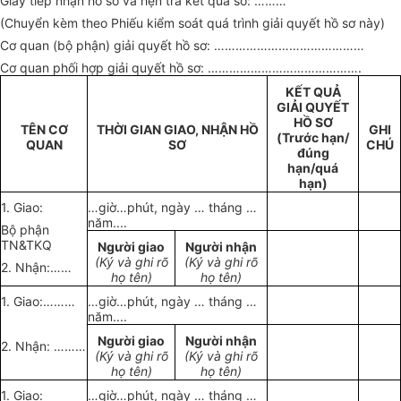
Giấy tiếp nhận hồ sơ và hẹn trả kết quả số: ………
(Chuyển kèm theo Phiếu kiểm soát quá trình giải quyết hồ sơ này)
Cơ quan (bộ phận) giải quyết hồ sơ: ……………………………………
Cơ quan phối hợp giải quyết hồ sơ: …………………………………….
KẾT QUẢ
GIẢI QUYẾT
HỒ SƠ
TÊN CƠ
THỜI GIAN GIAO, NHẬN HỒ
GHI
(Trước hạn/
QUAN
SƠ
CHÚ
đúng
hạn/quá
hạn)
1. Giao:
…giờ…phút, ngày … tháng …
năm....
Bộ phận
TN&TKQ
Người giao
Người nhận
(Ký và ghi rõ
(Ký và ghi rõ
2. Nhận:……
họ tên)
họ tên)
1. Giao:………
…giờ…phút, ngày … tháng …
năm....
Người giao
Người nhận
2. Nhận: ………
(Ký và ghi rõ
(Ký và ghi rõ
họ tên)
họ tên)
1. Giao:
…giờ…phút, ngày … tháng …