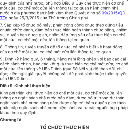
quy định của nhà nước, phù hợp Điều 9 Quy chế thực hiện cơ chế
một cửa, cơ chế một cửa liên thông tại cơ quan hành chính nhà
nước ở địa phương ban hành kèm theo Quyết định số
09/2015/QĐ-
TTg
ngày 25/3/2015 của Thủ tướng Chính phủ.
7. Sắp xếp tổ chức bộ máy, phân công công chức theo đúng tiêu
chuẩn chức danh, đảm bảo thực hiện hoàn thành chức năng, nhiệm
vụ, quyền hạn được giao, nhằm đáp ứng yêu cầu thực hiện cơ chế
một cửa, cơ chế một cửa liên thông tại cơ quan.
8. Thông tin, tuyên truyền để tổ chức, cá nhân biết về hoạt động
của cơ chế một cửa, cơ chế một cửa liên thông tại cơ quan.
9. Định kỳ hàng quý, 6 tháng, hàng năm lồng ghép với báo cáo cải
cách hành chính, báo cáo kết quả thực hiện cơ chế một cửa, cơ chế
một cửa liên thông về UBND tỉnh (qua Sở Nội vụ) để theo dõi, chỉ
đạo; kiến nghị giải quyết những vấn đề phát sinh thuộc thẩm quyền
của UBND tỉnh.
Điều 9. Kinh phí thực hiện
Kinh phí triển khai thực hiện cơ chế một cửa, cơ chế một cửa liên
thông do ngân sách nhà nước bảo đảm, được bố trí trong dự toán
ngân sách nhà nước hàng năm được cấp có thẩm quyền giao theo
phân cấp ngân sách nhà nước hiện hành và từ các nguồn hợp pháp
khác theo quy định .
Chương IV
TỔ CHỨC THỰC HIỆN