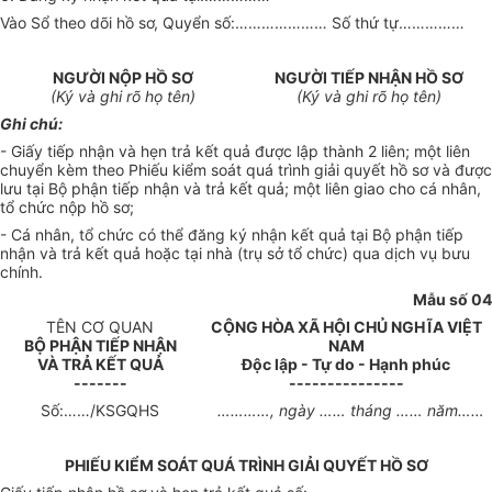
Vào Sổ theo dõi hồ sơ, Quyển số:………………… Số thứ tự……………
NGƯỜI NỘP HỒ SƠ
NGƯỜI TIẾP NHẬN HỒ SƠ
(Ký và ghi rõ họ tên)
(Ký và ghi rõ họ tên)
Ghi chú:
- Giấy tiếp nhận và hẹn trả kết quả được lập thành 2 liên; một liên
chuyển kèm theo Phiếu kiểm soát quá trình giải quyết hồ sơ và được
lưu tại Bộ phận tiếp nhận và trả kết quả; một liên giao cho cá nhân,
tổ chức nộp hồ sơ;
- Cá nhân, tổ chức có thể đăng ký nhận kết quả tại Bộ phận tiếp
nhận và trả kết quả hoặc tại nhà (trụ sở tổ chức) qua dịch vụ bưu
chính.
Mẫu số 04
TÊN CƠ QUAN
CỘNG HÒA XÃ HỘI CHỦ NGHĨA VIỆT
BỘ PHẬN TIẾP NHẬN
NAM
VÀ TRẢ KẾT QUẢ
Độc lập - Tự do - Hạnh phúc
-------
---------------
Số:……/KSGQHS
…………, ngày …… tháng …… năm……
PHIẾU KIỂM SOÁT QUÁ TRÌNH GIẢI QUYẾT HỒ SƠ