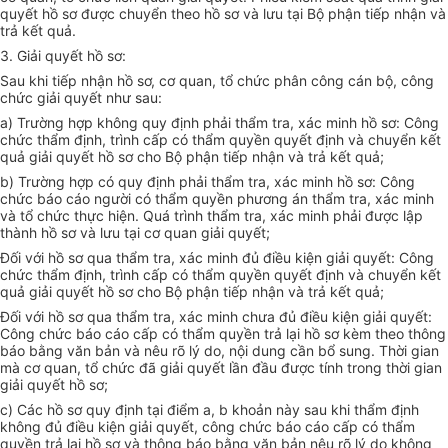
quyết hồ sơ được chuyển theo hồ sơ và lưu tại Bộ phận tiếp nhận và
trả kết quả.
3. Giải quyết hồ sơ:
Sau khi tiếp nhận hồ sơ, cơ quan, tổ chức phân công cán bộ, công
chức giải quyết như sau:
a) Trường hợp không quy định phải thẩm tra, xác minh hồ sơ: Công
chức thẩm định, trình cấp có thẩm quyền quyết định và chuyển kết
quả giải quyết hồ sơ cho Bộ phận tiếp nhận và trả kết quả;
b) Trường hợp có quy định phải thẩm tra, xác minh hồ sơ: Công
chức báo cáo người có thẩm quyền phương án thẩm tra, xác minh
và tổ chức thực hiện. Quá trình thẩm tra, xác minh phải được lập
thành hồ sơ và lưu tại cơ quan giải quyết;
Đối với hồ sơ qua thẩm tra, xác minh đủ điều kiện giải quyết: Công
chức thẩm định, trình cấp có thẩm quyền quyết định và chuyển kết
quả giải quyết hồ sơ cho Bộ phận tiếp nhận và trả kết quả;
Đối với hồ sơ qua thẩm tra, xác minh chưa đủ điều kiện giải quyết:
Công chức báo cáo cấp có thẩm quyền trả lại hồ sơ kèm theo thông
báo bằng văn bản và nêu rõ lý do, nội dung cần bổ sung. Thời gian
mà cơ quan, tổ chức đã giải quyết lần đầu được tính trong thời gian
giải quyết hồ sơ;
c) Các hồ sơ quy định tại điểm a, b khoản này sau khi thẩm định
không đủ điều kiện giải quyết, công chức báo cáo cấp có thẩm
quyền trả lại hồ sơ và thông báo bằng văn bản nêu rõ lý do không