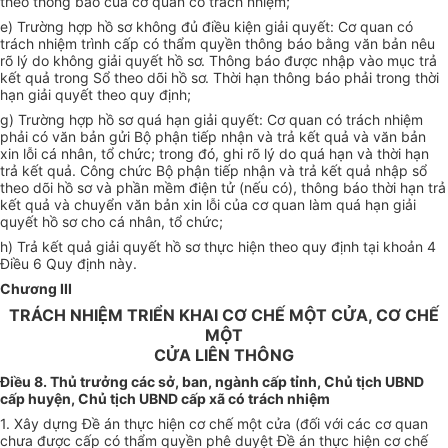
theo thông báo của cơ quan có trách nhiệm;
e) Trường hợp hồ sơ không đủ điều kiện giải quyết: Cơ quan có
trách nhiệm trình cấp có thẩm quyền thông báo bằng văn bản nêu
rõ lý do không giải quyết hồ sơ. Thông báo được nhập vào mục trả
kết quả trong Sổ theo dõi hồ sơ. Thời hạn thông báo phải trong thời
hạn giải quyết theo quy định;
g) Trường hợp hồ sơ quá hạn giải quyết: Cơ quan có trách nhiệm
phải có văn bản gửi Bộ phận tiếp nhận và trả kết quả và văn bản
xin lỗi cá nhân, tổ chức; trong đó, ghi rõ lý do quá hạn và thời hạn
trả kết quả. Công chức Bộ phận tiếp nhận và trả kết quả nhập sổ
theo dõi hồ sơ và phần mềm điện tử (nếu có), thông báo thời hạn trả
kết quả và chuyển văn bản xin lỗi của cơ quan làm quá hạn giải
quyết hồ sơ cho cá nhân, tổ chức;
h) Trả kết quả giải quyết hồ sơ thực hiện theo quy định tại khoản 4
Điều 6 Quy định này.
Chương III
TRÁCH NHIỆM TRIỂN KHAI CƠ CHẾ MỘT CỬA, CƠ CHẾ
MỘT
CỬA LIÊN THÔNG
Điều 8. Thủ trưởng các sở, ban, ngành cấp tỉnh, Chủ tịch UBND
cấp huyện, Chủ tịch UBND cấp xã có trách nhiệm
1. Xây dựng Đề án thực hiện cơ chế một cửa (đối với các cơ quan
chưa được cấp có thẩm quyền phê duyệt Đề án thực hiện cơ chế