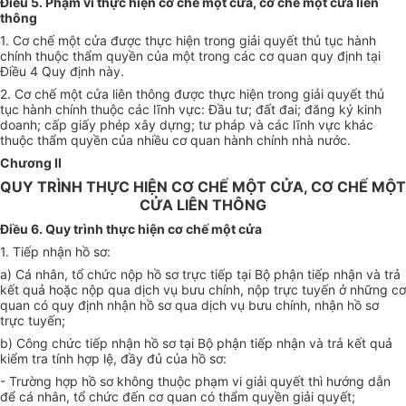
Điều 5. Phạm vi thực hiện cơ chế một cửa, cơ chế một cửa liên
thông
1. Cơ chế một cửa được thực hiện trong giải quyết thủ tục hành
chính thuộc thẩm quyền của một trong các cơ quan quy định tại
Điều 4 Quy định này.
2. Cơ chế một cửa liên thông được thực hiện trong giải quyết thủ
tục hành chính thuộc các lĩnh vực: Đầu tư; đất đai; đăng ký kinh
doanh; cấp giấy phép xây dựng; tư pháp và các lĩnh vực khác
thuộc thẩm quyền của nhiều cơ quan hành chính nhà nước.
Chương II
QUY TRÌNH THỰC HIỆN CƠ CHẾ MỘT CỬA, CƠ CHẾ MỘT
CỬA LIÊN THÔNG
Điều 6. Quy trình thực hiện cơ chế một cửa
1. Tiếp nhận hồ sơ:
a) Cá nhân, tổ chức nộp hồ sơ trực tiếp tại Bộ phận tiếp nhận và trả
kết quả hoặc nộp qua dịch vụ bưu chính, nộp trực tuyến ở những cơ
quan có quy định nhận hồ sơ qua dịch vụ bưu chính, nhận hồ sơ
trực tuyến;
b) Công chức tiếp nhận hồ sơ tại Bộ phận tiếp nhận và trả kết quả
kiểm tra tính hợp lệ, đầy đủ của hồ sơ:
- Trường hợp hồ sơ không thuộc phạm vi giải quyết thì hướng dẫn
để cá nhân, tổ chức đến cơ quan có thẩm quyền giải quyết;