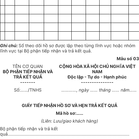
Ghi chú:
Sổ theo dõi hồ sơ được lập theo từng lĩnh vực hoặc nhóm
lĩnh vực tại Bộ phận tiếp nhận và trả kết quả.
Mẫu số 03
TÊN CƠ QUAN
CỘNG HÒA XÃ HỘI CHỦ NGHĨA VIỆT
BỘ PHẬN TIẾP NHẬN VÀ
NAM
TRẢ KẾT QUẢ
Độc lập - Tự do - Hạnh phúc
-------
---------------
Số:……/TNHS
…………, ngày …… tháng …… năm……
GIẤY TIẾP NHẬN HỒ SƠ VÀ HẸN TRẢ KẾT QUẢ
Mã hồ sơ:……
(Liên: Lưu/giao khách hàng)
Bộ phận tiếp nhận và trả kết
quả..................................................................................................