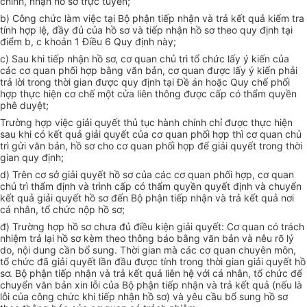
chính, nhận hồ sơ trực tuyến;
b) Công chức làm việc tại Bộ phận tiếp nhận và trả kết quả kiểm tra
tính hợp lệ, đầy đủ của hồ sơ và tiếp nhận hồ sơ theo quy định tại
điểm b, c khoản 1 Điều 6 Quy định này;
c) Sau khi tiếp nhận hồ sơ, cơ quan chủ trì tổ chức lấy ý kiến của
các cơ quan phối hợp bằng văn bản, cơ quan được lấy ý kiến phải
trả lời trong thời gian được quy định tại Đề án hoặc Quy chế phối
hợp thực hiện cơ chế một cửa liên thông được cấp có thẩm quyền
phê duyệt;
Trường hợp việc giải quyết thủ tục hành chính chỉ được thực hiện
sau khi có kết quả giải quyết của cơ quan phối hợp thì cơ quan chủ
trì gửi văn bản, hồ sơ cho cơ quan phối hợp để giải quyết trong thời
gian quy định;
d) Trên cơ sở giải quyết hồ sơ của các cơ quan phối hợp, cơ quan
chủ trì thẩm định và trình cấp có thẩm quyền quyết định và chuyển
kết quả giải quyết hồ sơ đến Bộ phận tiếp nhận và trả kết quả nơi
cá nhân, tổ chức nộp hồ sơ;
đ) Trường hợp hồ sơ chưa đủ điều kiện giải quyết: Cơ quan có trách
nhiệm trả lại hồ sơ kèm theo thông báo bằng văn bản và nêu rõ lý
do, nội dung cần bổ sung. Thời gian mà các cơ quan chuyên môn,
tổ chức đã giải quyết lần đầu được tính trong thời gian giải quyết hồ
sơ. Bộ phận tiếp nhận và trả kết quả liên hệ với cá nhân, tổ chức để
chuyển văn bản xin lỗi của Bộ phận tiếp nhận và trả kết quả (nếu là
lỗi của công chức khi tiếp nhận hồ sơ) và yêu cầu bổ sung hồ sơ