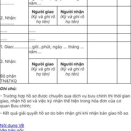
…………
năm....
Người giao
Người nhận
(Ký và ghi rõ
(Ký và ghi rõ
2. Nhận:
họ tên)
họ tên)
…………
……
……
……
……
1. Giao:…………
…giờ…phút, ngày … tháng …
năm....
2. Nhận:
Người giao
Người nhận
(Ký và ghi rõ
(Ký và ghi rõ
họ tên)
họ tên)
Bộ phận
TN&TKQ
Ghi chú:
- Trường hợp hồ sơ được chuyển qua dịch vụ bưu chính thì thời gian
giao, nhận hồ sơ và việc ký nhận thể hiện trong hóa đơn của cơ
quan Bưu chính;
- Kết quả giải quyết hồ sơ do bên nhận ghi khi nhận bàn giao hồ sơ.
Nội dung VB
Văn bản gốc