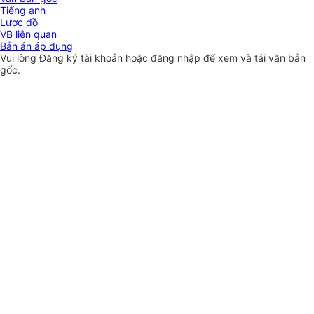
Tiếng anh
Lược đồ
VB liên quan
Bản án áp dụng
Vui lòng
Đăng ký
tài khoản hoặc
đăng nhập
để xem và tải văn bản
gốc.