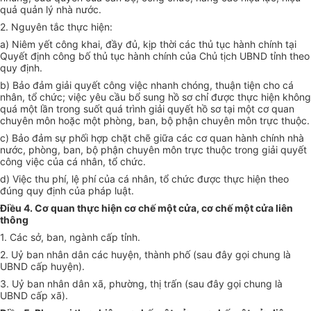
quả quản lý nhà nước.
2. Nguyên tắc thực hiện:
a) Niêm yết công khai, đầy đủ, kịp thời các thủ tục hành chính tại
Quyết định công bố thủ tục hành chính của Chủ tịch UBND tỉnh theo
quy định.
b) Bảo đảm giải quyết công việc nhanh chóng, thuận tiện cho cá
nhân, tổ chức; việc yêu cầu bổ sung hồ sơ chỉ được thực hiện không
quá một lần trong suốt quá trình giải quyết hồ sơ tại một cơ quan
chuyên môn hoặc một phòng, ban, bộ phận chuyên môn trực thuộc.
c) Bảo đảm sự phối hợp chặt chẽ giữa các cơ quan hành chính nhà
nước, phòng, ban, bộ phận chuyên môn trực thuộc trong giải quyết
công việc của cá nhân, tổ chức.
d) Việc thu phí, lệ phí của cá nhân, tổ chức được thực hiện theo
đúng quy định của pháp luật.
Điều 4. Cơ quan thực hiện cơ chế một cửa, cơ chế một cửa liên
thông
1. Các sở, ban, ngành cấp tỉnh.
2. Uỷ ban nhân dân các huyện, thành phố (sau đây gọi chung là
UBND cấp huyện).
3. Uỷ ban nhân dân xã, phường, thị trấn (sau đây gọi chung là
UBND cấp xã).