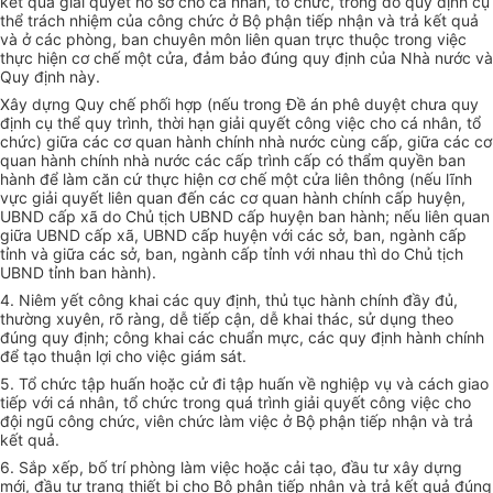
kết quả giải quyết hồ sơ cho cá nhân, tổ chức, trong đó quy định cụ
thể trách nhiệm của công chức ở Bộ phận tiếp nhận và trả kết quả
và ở các phòng, ban chuyên môn liên quan trực thuộc trong việc
thực hiện cơ chế một cửa, đảm bảo đúng quy định của Nhà nước và
Quy định này.
Xây dựng Quy chế phối hợp (nếu trong Đề án phê duyệt chưa quy
định cụ thể quy trình, thời hạn giải quyết công việc cho cá nhân, tổ
chức) giữa các cơ quan hành chính nhà nước cùng cấp, giữa các cơ
quan hành chính nhà nước các cấp trình cấp có thẩm quyền ban
hành để làm căn cứ thực hiện cơ chế một cửa liên thông (nếu lĩnh
vực giải quyết liên quan đến các cơ quan hành chính cấp huyện,
UBND cấp xã do Chủ tịch UBND cấp huyện ban hành; nếu liên quan
giữa UBND cấp xã, UBND cấp huyện với các sở, ban, ngành cấp
tỉnh và giữa các sở, ban, ngành cấp tỉnh với nhau thì do Chủ tịch
UBND tỉnh ban hành).
4. Niêm yết công khai các quy định, thủ tục hành chính đầy đủ,
thường xuyên, rõ ràng, dễ tiếp cận, dễ khai thác, sử dụng theo
đúng quy định; công khai các chuẩn mực, các quy định hành chính
để tạo thuận lợi cho việc giám sát.
5. Tổ chức tập huấn hoặc cử đi tập huấn về nghiệp vụ và cách giao
tiếp với cá nhân, tổ chức trong quá trình giải quyết công việc cho
đội ngũ công chức, viên chức làm việc ở Bộ phận tiếp nhận và trả
kết quả.
6. Sắp xếp, bố trí phòng làm việc hoặc cải tạo, đầu tư xây dựng
mới, đầu tư trang thiết bị cho Bộ phận tiếp nhận và trả kết quả đúng