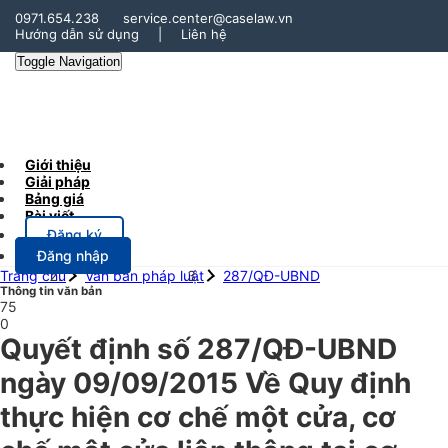
0971.654.238
service.center@caselaw.vn
Hướng dẫn sử dụng
|
Liên hệ
Toggle Navigation
Giới thiệu
Giải pháp
Bảng giá
Bài viết
Đăng ký
Đăng nhập
Trang chủ
Văn bản pháp luật
287/QĐ-UBND
Thông tin văn bản
75
0
Quyết định số 287/QĐ-UBND
ngày 09/09/2015 Về Quy định
thực hiện cơ chế một cửa, cơ