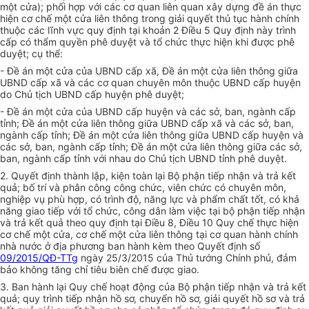
một cửa); phối hợp với các cơ quan liên quan xây dựng đề án thực
hiện cơ chế một cửa liên thông trong giải quyết thủ tục hành chính
thuộc các lĩnh vực quy định tại khoản 2 Điều 5 Quy định này trình
cấp có thẩm quyền phê duyệt và tổ chức thực hiện khi được phê
duyệt; cụ thể:
- Đề án một cửa của UBND cấp xã, Đề án một cửa liên thông giữa
UBND cấp xã và các cơ quan chuyên môn thuộc UBND cấp huyện
do Chủ tịch UBND cấp huyện phê duyệt;
- Đề án một cửa của UBND cấp huyện và các sở, ban, ngành cấp
tỉnh; Đề án một cửa liên thông giữa UBND cấp xã và các sở, ban,
ngành cấp tỉnh; Đề án một cửa liên thông giữa UBND cấp huyện và
các sở, ban, ngành cấp tỉnh; Đề án một cửa liên thông giữa các sở,
ban, ngành cấp tỉnh với nhau do Chủ tịch UBND tỉnh phê duyệt.
2. Quyết định thành lập, kiện toàn lại Bộ phận tiếp nhận và trả kết
quả; bố trí và phân công công chức, viên chức có chuyên môn,
nghiệp vụ phù hợp, có trình độ, năng lực và phẩm chất tốt, có khả
năng giao tiếp với tổ chức, công dân làm việc tại bộ phận tiếp nhận
và trả kết quả theo quy định tại Điều 8, Điều 10 Quy chế thực hiện
cơ chế một cửa, cơ chế một cửa liên thông tại cơ quan hành chính
nhà nước ở địa phương ban hành kèm theo Quyết định số
09/2015/QĐ-TTg
ngày 25/3/2015 của Thủ tướng Chính phủ, đảm
bảo không tăng chỉ tiêu biên chế được giao.
3. Ban hành lại Quy chế hoạt động của Bộ phận tiếp nhận và trả kết
quả; quy trình tiếp nhận hồ sơ, chuyển hồ sơ, giải quyết hồ sơ và trả