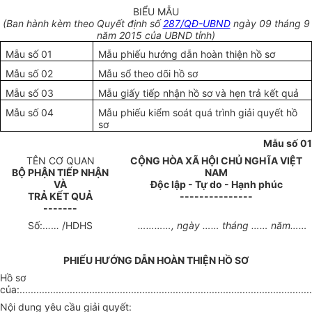
BIỂU MẪU
(Ban hành kèm theo Quyết định số
287/QĐ-UBND
ngày 09 tháng 9
năm 2015 của UBND tỉnh)
Mẫu số 01
Mẫu phiếu hướng dẫn hoàn thiện hồ sơ
Mẫu số 02
Mẫu sổ theo dõi hồ sơ
Mẫu số 03
Mẫu giấy tiếp nhận hồ sơ và hẹn trả kết quả
Mẫu số 04
Mẫu phiếu kiểm soát quá trình giải quyết hồ
sơ
Mẫu số 01
TÊN CƠ QUAN
CỘNG HÒA XÃ HỘI CHỦ NGHĨA VIỆT
BỘ PHẬN TIẾP NHẬN
NAM
VÀ
Độc lập - Tự do - Hạnh phúc
TRẢ KẾT QUẢ
---------------
-------
Số:…… /HDHS
…………, ngày …… tháng …… năm……
PHIẾU HƯỚNG DẪN HOÀN THIỆN HỒ SƠ
Hồ sơ
của:.........................................................................................................
Nội dung yêu cầu giải quyết: