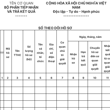
TÊN CƠ QUAN
CỘNG HÒA XÃ HỘI CHỦ NGHĨA VIỆT
BỘ PHẬN TIẾP NHẬN
NAM
VÀ TRẢ KẾT QUẢ
Độc lập - Tự do - Hạnh phúc
-------
---------------
SỔ THEO DÕI HỒ SƠ
Ngày, tháng, năm
Cơ
Tên
Địa
Nhậ
Số
quan
Chuyển
Mã
cá
chỉ,
kết
Tên
lượng
chủ
Hẹn
hồ sơ
TT
hồ
nhân,
số
Nhận
quả
TTHC
hồ sơ
trì
trả
đến cơ
sơ
tổ
điện
hồ
từ c
(bộ)
giải
kết
quan
chức
thoại
sơ
qua
quyết
quả
giải
giải
quyết
quyế
1
2
3
4
5
6
7
8
9
10
11