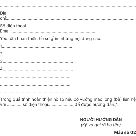
……………………...........................................................................................
Địa
chỉ:..........................................................................................................
Số điện thoại………………………………………
Email:......................................................................
Yêu cầu hoàn thiện hồ sơ gồm những nội dung sau:
1..........................................................
2..........................................................
3..........................................................
4..........................................................
...........................................................
...........................................................
...........................................................
Trong quá trình hoàn thiện hồ sơ nếu có vướng mắc, ông (bà) liên hệ
với ………… số điện thoại………………… để được hướng dẫn./.
NGƯỜI HƯỚNG DẪN
(Ký và ghi rõ họ tên)
Mẫu số 02