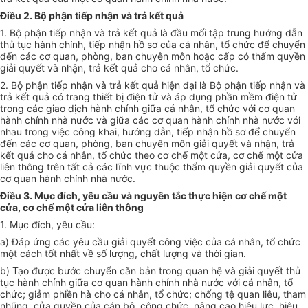
Điều 2. Bộ phận tiếp nhận và trả kết quả
1. Bộ phận tiếp nhận và trả kết quả là đầu mối tập trung hướng dẫn
thủ tục hành chính, tiếp nhận hồ sơ của cá nhân, tổ chức để chuyển
đến các cơ quan, phòng, ban chuyên môn hoặc cấp có thẩm quyền
giải quyết và nhận, trả kết quả cho cá nhân, tổ chức.
2. Bộ phận tiếp nhận và trả kết quả hiện đại là Bộ phận tiếp nhận và
trả kết quả có trang thiết bị điện tử và áp dụng phần mềm điện tử
trong các giao dịch hành chính giữa cá nhân, tổ chức với cơ quan
hành chính nhà nước và giữa các cơ quan hành chính nhà nước với
nhau trong việc công khai, hướng dẫn, tiếp nhận hồ sơ để chuyển
đến các cơ quan, phòng, ban chuyên môn giải quyết và nhận, trả
kết quả cho cá nhân, tổ chức theo cơ chế một cửa, cơ chế một cửa
liên thông trên tất cả các lĩnh vực thuộc thẩm quyền giải quyết của
cơ quan hành chính nhà nước.
Điều 3. Mục đích, yêu cầu và nguyên tắc thực hiện cơ chế một
cửa, cơ chế một cửa liên thông
1. Mục đích, yêu cầu:
a) Đáp ứng các yêu cầu giải quyết công việc của cá nhân, tổ chức
một cách tốt nhất về số lượng, chất lượng và thời gian.
b) Tạo được bước chuyển căn bản trong quan hệ và giải quyết thủ
tục hành chính giữa cơ quan hành chính nhà nước với cá nhân, tổ
chức; giảm phiền hà cho cá nhân, tổ chức; chống tệ quan liêu, tham
nhũng, cửa quyền của cán bộ, công chức, nâng cao hiệu lực, hiệu