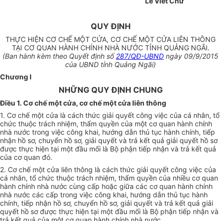
Lê Viết Chữ
QUY ĐỊNH
THỰC HIỆN CƠ CHẾ MỘT CỬA, CƠ CHẾ MỘT CỬA LIÊN THÔNG
TẠI CƠ QUAN HÀNH CHÍNH NHÀ NƯỚC TỈNH QUẢNG NGÃI.
(Ban hành kèm theo Quyết định số
287/QĐ-UBND
ngày 09/9/2015
của UBND tỉnh Quảng Ngãi)
Chương I
NHỮNG QUY ĐỊNH CHUNG
Điều 1. Cơ chế một cửa, cơ chế một cửa liên thông
1. Cơ chế một cửa là cách thức giải quyết công việc của cá nhân, tổ
chức thuộc trách nhiệm, thẩm quyền của một cơ quan hành chính
nhà nước trong việc công khai, hướng dẫn thủ tục hành chính, tiếp
nhận hồ sơ, chuyển hồ sơ, giải quyết và trả kết quả giải quyết hồ sơ
được thực hiện tại một đầu mối là Bộ phận tiếp nhận và trả kết quả
của cơ quan đó.
2. Cơ chế một cửa liên thông là cách thức giải quyết công việc của
cá nhân, tổ chức thuộc trách nhiệm, thẩm quyền của nhiều cơ quan
hành chính nhà nước cùng cấp hoặc giữa các cơ quan hành chính
nhà nước các cấp trong việc công khai, hướng dẫn thủ tục hành
chính, tiếp nhận hồ sơ, chuyển hồ sơ, giải quyết và trả kết quả giải
quyết hồ sơ được thực hiện tại một đầu mối là Bộ phận tiếp nhận và
trả kết quả của một cơ quan hành chính nhà nước.