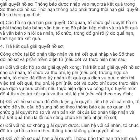
giải quyết hồ sơ. Thông báo được nhập vào mục trả kết quả trong
Sổ theo dõi hồ sơ. Thời hạn thông báo phải trong thời hạn giải quyết
hồ sơ theo quy định;
d) Các hồ sơ quá hạn giải quyết: Cơ quan, tổ chức giải quyết hồ sơ
phải thông báo bằng văn bản cho Bộ phận tiếp nhận và trả kết quả
và văn bản xin lỗi cá nhân, tổ chức, trong đó ghi rõ lý do quá hạn,
thời hạn trả kết quả.
4. Trả kết quả giải quyết hồ sơ:
Công chức tại Bộ phận tiếp nhận và trả kết quả nhập vào Sổ theo
dõi hồ sơ và phần mềm điện tử (nếu có) và thực hiện như sau:
a) Đối với các hồ sơ đã giải quyết xong: Trả kết quả giải quyết hồ sơ
cho cá nhân, tổ chức và thu phí, lệ phí (nếu có); trường hợp cá
nhân, tổ chức đã đăng ký nhận kết quả qua dịch vụ bưu chính thì
việc trả kết quả, thu phí, lệ phí (nếu có) và cước phí được thực hiện
qua dịch vụ bưu chính; nếu thực hiện dịch vụ công trực tuyến mức
độ 4 thì việc trả kết quả và thu phí, lệ phí (nếu có) theo quy định;
b) Đối với hồ sơ chưa đủ điều kiện giải quyết: Liên hệ với cá nhân, tổ
chức để yêu cầu bổ sung hồ sơ theo thông báo của cơ quan, tổ
chức giải quyết hồ sơ và văn bản xin lỗi của Bộ phận tiếp nhận và
trả kết quả (nếu là lỗi của công chức khi tiếp nhận hồ sơ);
c) Đối với hồ sơ không giải quyết được: Liên hệ với cá nhân, tổ chức
để trả lại hồ sơ kèm theo thông báo không giải quyết hồ sơ;
d) Đối với hồ sơ quá hạn giải quyết: Thông báo thời hạn trả kết quả