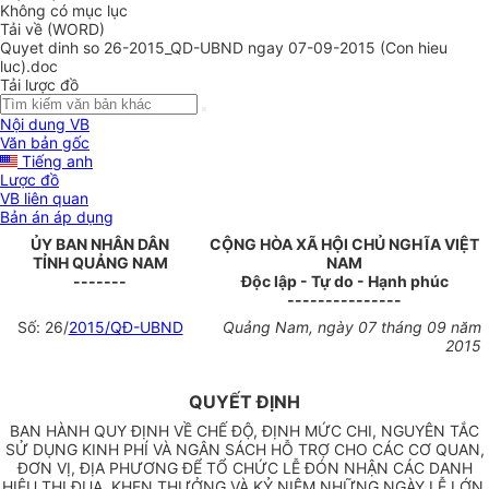
Không có mục lục
Tải về (WORD)
Quyet dinh so 26-2015_QD-UBND ngay 07-09-2015 (Con hieu
luc).doc
Tải lược đồ
Nội dung VB
Văn bản gốc
Tiếng anh
Lược đồ
VB liên quan
Bản án áp dụng
ỦY BAN NHÂN DÂN
CỘNG HÒA XÃ HỘI CHỦ NGHĨA VIỆT
TỈNH QUẢNG NAM
NAM
-------
Độc lập - Tự do - Hạnh phúc
---------------
Số: 26/
2015/QĐ-UBND
Quảng Nam, ngày 07 tháng 09 năm
2015
QUYẾT ĐỊNH
BAN HÀNH QUY ĐỊNH VỀ CHẾ ĐỘ, ĐỊNH MỨC CHI, NGUYÊN TẮC
SỬ DỤNG KINH PHÍ VÀ NGÂN SÁCH HỖ TRỢ CHO CÁC CƠ QUAN,
ĐƠN VỊ, ĐỊA PHƯƠNG ĐỂ TỔ CHỨC LỄ ĐÓN NHẬN CÁC DANH
HIỆU THI ĐUA, KHEN THƯỞNG VÀ KỶ NIỆM NHỮNG NGÀY LỄ LỚN,