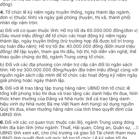
đồng)
.
4.
Tổ chức lễ kỷ niệm ngày truyền thống, ngày thành lập ngành,
đơn vị (thuộc tỉnh) và ngày giải phóng (huyện, thị xã, thành phố)
nhân dịp năm tròn:
a) Đối với cơ quan thuộc tỉnh: Hỗ trợ tối đa 60.000.000 đồng/đơn vị
(Sáu mươi triệu đồng)
để tổ chức các hoạt động kỷ niệm ngày
thành lập, ngày truyền thống
(trừ trường hợp đã được bố trí trong
dự toán đầu năm); Hỗ trợ tối đa: 40.000.000 đồng
(Bốn mươi triệu
đồng)
để tập luyện, tham gia thi đấu, hội thi, hội diễn văn nghệ, thể
thao quần chúng do Bộ, ngành Trung ương tổ chức.
b) Đối với các địa phương còn nhận trợ cấp cân đối từ ngân sách
tỉnh: Hỗ trợ 300.000.000 đồng/huyện
(Ba trăm triệu đồng)
cùng với
nguồn ngân sách cấp mình để tổ chức các hoạt động kỷ niệm ngày
giải phóng hoặc ngày thành lập.
5.
Đối với lễ trao tặng tập trung hằng năm: UBND tỉnh tổ chức lễ
tổng kết phong trào thi đua và trao tặng các danh hiệu thi đua, hình
thức khen thưởng của Đảng và Nhà nước (kể cả trao tặng danh
hiệu vinh dự Nhà nước Bà mẹ Việt Nam Anh hùng) sử dụng nguồn
Quỹ thi đua, khen thưởng hằng năm của tỉnh theo quyết định của
UBND tỉnh.
6.
Đối với các cơ quan trực thuộc các Bộ, ngành Trung ương đóng
trên địa bàn tỉnh (như ngành: Thuế, Hải quan, Công an, Quân sự, …):
UBND tỉnh xem xét, cho chủ trương và giao Sở Tài chính tham mưu
UBND tỉnh quyết định với mức hỗ trợ tổ chức Lễ kỷ niệm tối đa