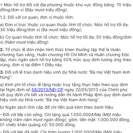
+ Mức hỗ trợ đối với địa phương thuộc khu vực đồng bằng: 70 triệu
đồng/đơn vị
(Bảy mươi triệu đồng)
.
1.2. Đối với cơ quan, đơn vị thuộc tỉnh:
a) Đơn vị trực thuộc cơ quan thuộc tỉnh tổ chức: Mức hỗ trợ tối đa:
30 triệu đồng/đơn vị
(Ba mươi triệu đồng);
b) Cơ quan thuộc tỉnh tổ chức: Mức hỗ trợ tối đa: 50 triệu đồng/đơn
vị
(Năm mươi triệu đồng).
2.
Tổ chức lễ đón nhận hình thức khen thưởng tập thể là Huân
chương Sao vàng, Huân chương Hồ Chí Minh và Huân chương Độc
lập, mức ngân sách hỗ trợ bằng 50% mức quy định tương ứng theo
vùng, đơn vị tại điểm 1 Điều này.
3.
Đối với lễ trao danh hiệu vinh dự Nhà nước “Bà mẹ Việt Nam Anh
hùng”:
a) Kinh phí tổ chức lễ tặng hoặc truy tặng thực hiện theo quy định
tại Nghị định số
56/2013/NĐ-CP
ngày 22/05/2013 của Chính phủ
về quy định chi tiết và hướng dẫn thi hành Pháp lệnh quy định danh
hiệu vinh dự Nhà nước “Bà mẹ Việt Nam Anh hùng”.
b) Ngân sách tỉnh cấp để chi tiền quà kèm theo danh hiệu:
- Đối với Mẹ còn sống: Chi tặng quà 1.050.000đ/Mẹ
(Một triệu
không trăm năm mươi ngàn đồng);
gồm: tiền mặt: 1.000.000 đồng,
01 chiếc khăn quàng cổ: 50.000 đồng.
- Đối với Mẹ đã mất: Chi thắp hương 1.000.000đ/Mẹ
(Một triệu