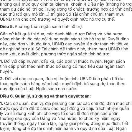
không quá mức quy định tại điểm a, khoản 4 Điều này (không hỗ trợ
tham dự các hội thi do Trung ương tổ chức); trường hợp có tính chất
đặc thù (có quy mô lớn…) thì giao Sở Tài chính chủ trì, tham mưu
UBND tỉnh cho chủ trương và quyết định mức hỗ trợ cụ thể.
Điều 5.
Phương thức ngân sách tỉnh hỗ trợ:
Căn cứ kết quả thi đua, các danh hiệu được Đảng và Nhà nước
công nhận thuộc các nội dung ngân sách tỉnh hỗ trợ tại Quyết định
này, các đơn vị thuộc tỉnh, UBND các huyện lập dự toán chi tiết và
đề nghị hỗ trợ gửi Sở Tài chính để thẩm định, tham mưu UBND tỉnh
xem xét, quyết định, phương thức ngân sách tỉnh hỗ trợ:
1.
Đối với cấp huyện, cấp xã, các đơn vị thuộc huyện: Ngân sách
tỉnh cấp phát theo hình thức bổ sung có mục tiêu qua ngân sách
huyện.
2.
Đối với các cơ quan, đơn vị thuộc tỉnh: UBND tỉnh phân bổ dự
toán ngân sách hằng năm hoặc quyết định bổ sung dự toán theo
quy định của Luật Ngân sách nhà nước.
Điều 6. Quản lý, sử dụng và thanh quyết toán:
1.
Các cơ quan, đơn vị, địa phương căn cứ các chế độ, định mức chi
được quy định để tổ chức các hoạt động và chịu trách nhiệm quản
lý và sử dụng kinh phí cho việc tổ chức lễ đón nhận các phần
thưởng cao quý của Đảng và Nhà nước, tổ chức kỷ niệm ngày
truyền thống, ngày thành lập, ngày giải phóng đúng mục đích, tiết
kiệm; đúng chế độ tài chính hiện hành và quy định của Luật Ngân