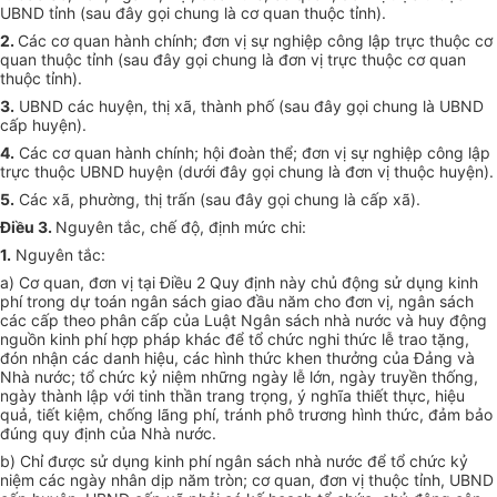
UBND tỉnh (sau đây gọi chung là cơ quan thuộc tỉnh).
2.
Các cơ quan hành chính; đơn vị sự nghiệp công lập trực thuộc cơ
quan thuộc tỉnh (sau đây gọi chung là đơn vị trực thuộc cơ quan
thuộc tỉnh).
3.
UBND các huyện, thị xã, thành phố (sau đây gọi chung là UBND
cấp huyện).
4.
Các cơ quan hành chính; hội đoàn thể; đơn vị sự nghiệp công lập
trực thuộc UBND huyện (dưới đây gọi chung là đơn vị thuộc huyện).
5.
Các xã, phường, thị trấn (sau đây gọi chung là cấp xã).
Điều 3.
Nguyên tắc, chế độ, định mức chi:
1.
Nguyên tắc:
a) Cơ quan, đơn vị tại Điều 2 Quy định này chủ động sử dụng kinh
phí trong dự toán ngân sách giao đầu năm cho đơn vị, ngân sách
các cấp theo phân cấp của Luật Ngân sách nhà nước và huy động
nguồn kinh phí hợp pháp khác để tổ chức nghi thức lễ trao tặng,
đón nhận các danh hiệu, các hình thức khen thưởng của Đảng và
Nhà nước; tổ chức kỷ niệm những ngày lễ lớn, ngày truyền thống,
ngày thành lập với tinh thần trang trọng, ý nghĩa thiết thực, hiệu
quả, tiết kiệm, chống lãng phí, tránh phô trương hình thức, đảm bảo
đúng quy định của Nhà nước.
b) Chỉ được sử dụng kinh phí ngân sách nhà nước để tổ chức kỷ
niệm các ngày nhân dịp năm tròn; cơ quan, đơn vị thuộc tỉnh, UBND