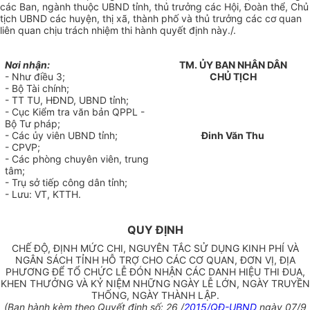
các Ban, ngành thuộc UBND tỉnh, thủ trưởng các Hội, Đoàn thể, Chủ
tịch UBND các huyện, thị xã, thành phố và thủ trưởng các cơ quan
liên quan chịu trách nhiệm thi hành quyết định này./.
Nơi nhận:
TM. ỦY BAN NHÂN DÂN
- Như điều 3;
CHỦ TỊCH
- Bộ Tài chính;
- TT TU, HĐND, UBND tỉnh;
- Cục Kiểm tra văn bản QPPL -
Bộ Tư pháp;
- Các ủy viên UBND tỉnh;
Đinh Văn Thu
- CPVP;
- Các phòng chuyên viên, trung
tâm;
- Trụ sở tiếp công dân tỉnh;
- Lưu: VT, KTTH.
QUY ĐỊNH
CHẾ ĐỘ, ĐỊNH MỨC CHI, NGUYÊN TẮC SỬ DỤNG KINH PHÍ VÀ
NGÂN SÁCH TỈNH HỖ TRỢ CHO CÁC CƠ QUAN, ĐƠN VỊ, ĐỊA
PHƯƠNG ĐỂ TỔ CHỨC LỄ ĐÓN NHẬN CÁC DANH HIỆU THI ĐUA,
KHEN THƯỞNG VÀ KỶ NIỆM NHỮNG NGÀY LỄ LỚN, NGÀY TRUYỀN
THỐNG, NGÀY THÀNH LẬP.
(Ban hành kèm theo Quyết định số: 26 /
2015/QĐ-UBND
ngày 07/9