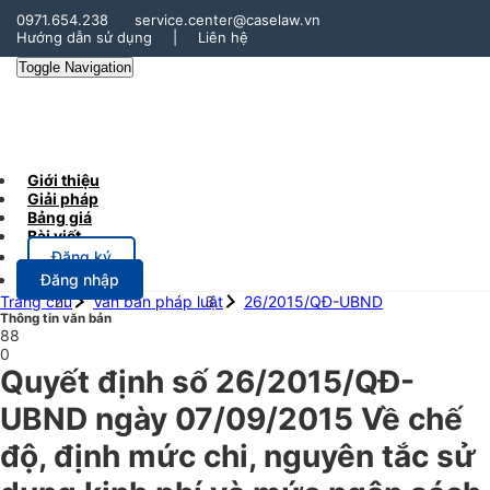
0971.654.238
service.center@caselaw.vn
Hướng dẫn sử dụng
|
Liên hệ
Toggle Navigation
Giới thiệu
Giải pháp
Bảng giá
Bài viết
Đăng ký
Đăng nhập
Trang chủ
Văn bản pháp luật
26/2015/QĐ-UBND
Thông tin văn bản
88
0
Quyết định số 26/2015/QĐ-
UBND ngày 07/09/2015 Về chế
độ, định mức chi, nguyên tắc sử