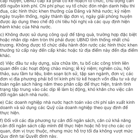
cấp huyện, UBND cấp xã phải có kế hoạch tổ chức, chủ động cân
đối nguồn kinh phí. Chi phí phục vụ tổ chức đón nhận danh hiệu thi
đua, các hình thức khen thưởng của Đảng và Nhà nước; kỷ niệm
ngày truyền thống, ngày thành lập đơn vị, ngày giải phóng huyện
được áp dụng theo chế độ chi tiêu hội nghị và các quy định hiện
hành khác của Nhà nước.
c) Không được sử dụng công quỹ để tặng quà, trường hợp đặc biệt
hoặc nhân dịp năm tròn thì phải được UBND tỉnh thống nhất chủ
trương. Không được tổ chức diễu hành đón rước các hình thức khen
thưởng từ cấp này đến cấp khác hoặc từ địa điểm này đến địa điểm
khác.
d) Việc đầu tư xây dựng, sửa chữa lớn, tu bổ các công trình liên
quan đến các hoạt động chào mừng; lễ kỷ niệm; nghiên cứu, hội
thảo, sưu tầm tư liệu, biên soạn lịch sử, tập san ngành, đơn vị; các
đơn vị địa phương phải bố trí kinh phí từ kế hoạch vốn đầu tư và dự
toán ngân sách hằng năm theo phân cấp để thực hiện, tránh tình
trạng tập trung vào các dịp lễ làm bị động, khó khăn cho việc cân
đối ngân sách nhà nước.
e) Các doanh nghiệp nhà nước hạch toán vào chi phí sản xuất kinh
doanh và sử dụng các Quỹ của doanh nghiệp theo quy định để
thực hiện.
f) Đối với các địa phương tự cân đối ngân sách, căn cứ khả năng
cân đối ngân sách cấp mình để thực hiện hoặc hỗ trợ cho các cơ
quan, đơn vị trực thuộc, nhưng mức hỗ trợ tối đa không vượt mức
Quy định tại Quyết định này.