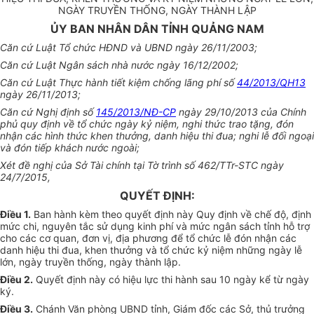
NGÀY TRUYỀN THỐNG, NGÀY THÀNH LẬP
ỦY BAN NHÂN DÂN TỈNH QUẢNG NAM
Căn cứ Luật Tổ chức HĐND và UBND ngày 26/11/2003;
Căn cứ Luật Ngân sách nhà nước ngày 16/12/2002;
Căn cứ Luật Thực hành tiết kiệm chống lãng phí số
44/2013/QH13
ngày 26/11/2013;
Căn cứ Nghị định số
145/2013/NĐ-CP
ngày 29/10/2013 của Chính
phủ quy định về tổ chức ngày kỷ niệm, nghi thức trao tặng, đón
nhận các hình thức khen thưởng, danh hiệu thi đua; nghi lễ đối ngoại
và đón tiếp khách nước ngoài;
Xét đề nghị của Sở Tài chính tại Tờ trình số 462/TTr-STC ngày
24/7/2015,
QUYẾT ĐỊNH:
Điều 1.
Ban hành kèm theo quyết định này Quy định về chế độ, định
mức chi, nguyên tắc sử dụng kinh phí và mức ngân sách tỉnh hỗ trợ
cho các cơ quan, đơn vị, địa phương để tổ chức lễ đón nhận các
danh hiệu thi đua, khen thưởng và tổ chức kỷ niệm những ngày lễ
lớn, ngày truyền thống, ngày thành lập.
Điều 2.
Quyết định này có hiệu lực thi hành sau 10 ngày kể từ ngày
ký.
Điều 3.
Chánh Văn phòng UBND tỉnh, Giám đốc các Sở, thủ trưởng