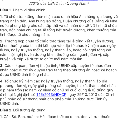
/2015 của UBND tỉnh Quảng Nam)
Điều 1
. Phạm vi điều chỉnh
1.
Tổ chức trao tặng, đón nhận các danh hiệu Anh hùng lực lượng vũ
trang nhân dân, Anh hùng lao động, Huân chương của Đảng và Nhà
nước phong tặng cho các tập thể và cá nhân do UBND tỉnh tổ chức
trao, đón nhận chung tại lễ tổng kết tuyên dương, khen thưởng của
tỉnh được tổ chức hằng năm.
2.
Trường hợp chưa tổ chức trao tặng tại lễ tổng kết tuyên dương,
khen thưởng của tỉnh thì kết hợp vào dịp tổ chức kỷ niệm các ngày
lễ lớn, ngày truyền thống, ngày thành lập, hoặc hội nghị tổng kết
năm, hội nghị tuyên dương khen thưởng của ngành, đơn vị, cấp
huyện và cấp xã được tổ chức mỗi năm một lần.
3.
Các cơ quan, đơn vị thuộc tỉnh, UBND cấp huyện tổ chức đón
nhận hoặc được
ủy
quyền trao tặng theo phương án hoặc kế hoạch
được UBND tỉnh thống nhất.
4.
Tổ chức kỷ niệm các ngày truyền thống, ngày thành lập địa
phương, đơn vị, ngày giải phóng các huyện, thị xã, thành phố nhân
dịp năm tròn (số năm kỷ niệm có chữ số cuối cùng là 0) đúng quy
định tại
Nghị định số
145/2013/NĐ-CP
ngày 29/10/2013
của Chính
phủ hoặc có sự thống nhất cho phép của Thường trực Tỉnh ủy,
UBND tỉnh.
Điều 2.
Đối tượng áp dụng
1.
Các Sở, Ban, ngành; Hội, đoàn thể; cơ quan, đơn vị trực thuộc