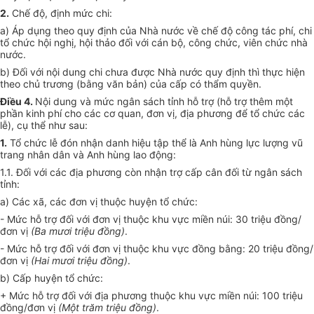
2.
Chế độ, định mức chi:
a) Áp dụng theo quy định của Nhà nước về chế độ công tác phí, chi
tổ chức hội nghị, hội thảo đối với cán bộ, công chức, viên chức nhà
nước.
b) Đối với nội dung chi chưa được Nhà nước quy định thì thực hiện
theo chủ trương (bằng văn bản) của cấp có thẩm quyền.
Điều 4.
Nội dung và mức ngân sách tỉnh hỗ trợ (hỗ trợ thêm một
phần kinh phí cho các cơ quan, đơn vị, địa phương để tổ chức các
lễ), cụ thể như sau:
1.
Tổ chức lễ đón nhận danh hiệu tập thể là Anh hùng lực lượng vũ
trang nhân dân và Anh hùng lao động:
1.1. Đối với các địa phương còn nhận trợ cấp cân đối từ ngân sách
tỉnh:
a) Các xã, các đơn vị thuộc huyện tổ chức:
- Mức hỗ trợ đối với đơn vị thuộc khu vực miền núi: 30 triệu đồng/
đơn vị
(Ba mươi triệu đồng)
.
- Mức hỗ trợ đối với đơn vị thuộc khu vực đồng bằng: 20 triệu đồng/
đơn vị
(Hai mươi triệu đồng)
.
b) Cấp huyện tổ chức:
+ Mức hỗ trợ đối với địa phương thuộc khu vực miền núi: 100 triệu
đồng/đơn vị
(Một trăm triệu đồng)
.