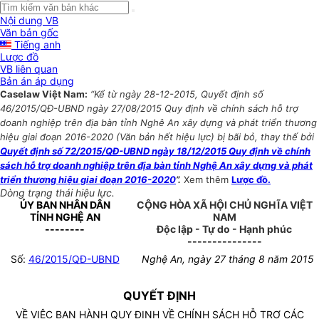
Nội dung VB
Văn bản gốc
Tiếng anh
Lược đồ
VB liên quan
Bản án áp dụng
Caselaw Việt Nam:
“Kể từ ngày 28-12-2015, Quyết định số
46/2015/QĐ-UBND ngày 27/08/2015 Quy định về chính sách hỗ trợ
doanh nghiệp trên địa bàn tỉnh Nghê An xây dựng và phát triển thương
hiệu giai đoạn 2016-2020 (Văn bản hết hiệu lực) bị bãi bỏ, thay thế bởi
Quyết định số 72/2015/QĐ-UBND ngày 18/12/2015 Quy định về chính
sách hỗ trợ doanh nghiệp trên địa bàn tỉnh Nghệ An xây dựng và phát
triển thương hiệu giai đoạn 2016-2020
”.
Xem thêm
Lược đồ.
Dòng trạng thái hiệu lực.
ỦY BAN NHÂN DÂN
CỘNG HÒA XÃ HỘI CHỦ NGHĨA VIỆT
TỈNH NGHỆ AN
NAM
--------
Độc lập - Tự do - Hạnh phúc
---------------
Số:
46/2015/QĐ-UBND
Nghệ An, ngày 27 tháng 8 năm 2015
QUYẾT ĐỊNH
VỀ VIỆC BAN HÀNH QUY ĐỊNH VỀ CHÍNH SÁCH HỖ TRỢ CÁC