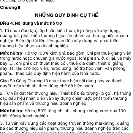
Chương II
NHỮNG QUY ĐỊNH CỤ THỂ
Điều 4. Nội dung
và mức hỗ trợ
1. Tổ chức đ
ào tạo, tập huấn kiến thức
, kỹ năng
về x
â
y dựng
,
quảng bá
, phát triển
thương hiệu
sản phẩm và thương hiệu doanh
nghiệp; Biên tập tài liệu liên quan đến xây dựng và phát triển
thương hiệu phục vụ doanh nghiệp.
Mức
hỗ trợ
: Hỗ trợ 100% kinh phí,
bao gồm: Chi phí thuê giảng viên
trong nước hoặc chuyên gia nước ngoài (chi phí ăn, ở, đi lại, vé máy
bay ...), chi phí dịch thuật (nếu có), thuê địa điểm, thiết bị giảng
dạy, tài liệu cho học viên, nước uống, hỗ trợ học viên, văn phòng
phẩm... theo các quy định hiện hành của Nhà nước.
Giao Sở Công Thương tổ chức thực hiện nội dung này và thanh,
quyết toán kinh phí theo đúng chế độ hiện hành.
2. Tư vấn đ
ặt tên thương hiệu; Thiết kế biểu tượng (lô gô)
,
hệ thống
các dấu hiệu nhận diện
và xây dựng
chiến lược phát triển thương
hiệu sản phẩm
và
thương hiệu doanh nghiệp
.
Mức hỗ trợ:
Hỗ trợ 50% tổng chi phí, nhưng không vượt quá 100
triệu đồng/doanh nghiệp.
3. Tư vấn xây dựng
các hoạt động truyền thông marketing, quảng
bá các thương hiệu sản phẩm, thương hiệu doanh nghiệp trên các