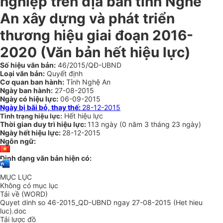
nghiệp trên địa bàn tỉnh Nghê
An xây dựng và phát triển
thương hiệu giai đoạn 2016-
2020 (Văn bản hết hiệu lực)
Số hiệu văn bản:
46/2015/QĐ-UBND
Loại văn bản:
Quyết định
Cơ quan ban hành:
Tỉnh Nghệ An
Ngày ban hành:
27-08-2015
Ngày có hiệu lực:
06-09-2015
Ngày bị bãi bỏ, thay thế:
28-12-2015
Hết hiệu lực
Tình trạng hiệu lực:
Thời gian duy trì hiệu lực:
113 ngày
(
0 năm
3 tháng
23 ngày
)
Ngày hết hiệu lực:
28-12-2015
Ngôn ngữ:
Định dạng văn bản hiện có:
MỤC LỤC
Không có mục lục
Tải về (WORD)
Quyet dinh so 46-2015_QD-UBND ngay 27-08-2015 (Het hieu
luc).doc
Tải lược đồ