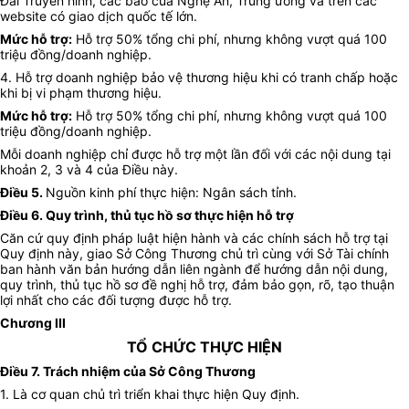
Đài Truyền hình, các báo của
Nghệ An
, Trung ương và trên các
website có giao dịch
quốc tế
lớn.
Mức hỗ trợ:
Hỗ trợ 50% tổng chi phí, nhưng không vượt quá 100
triệu đồng/doanh nghiệp.
4.
Hỗ trợ doanh nghiệp bảo vệ
thương hiệu khi có tranh chấp hoặc
khi bị vi phạm thương hiệu.
Mức hỗ trợ:
Hỗ trợ 50% tổng chi phí, nhưng không vượt quá 100
triệu đồng/doanh nghiệp.
Mỗi doanh nghiệp chỉ được hỗ trợ một lần đối với các nội dung tại
khoản 2, 3 và 4 của Điều này.
Điều 5.
Nguồn kinh phí
thực hiện: Ngân sách tỉnh.
Điều 6. Quy trình
, thủ tục hồ sơ
thực hiện hỗ trợ
Căn cứ quy định pháp luật hiện hành và các chính sách hỗ trợ tại
Quy định này, giao Sở Công Thương chủ trì cùng với Sở Tài chính
ban hành văn bản hướng dẫn liên ngành để hướng dẫn nội dung,
quy trình, thủ tục hồ sơ đề nghị hỗ trợ, đảm bảo gọn, rõ, tạo thuận
lợi nhất cho các đối tượng được hỗ trợ.
Chương III
TỔ CHỨC THỰC HIỆN
Điều 7. Trách nhiệm của Sở Công Thương
1. Là cơ quan chủ trì triển khai thực hiện Quy định.