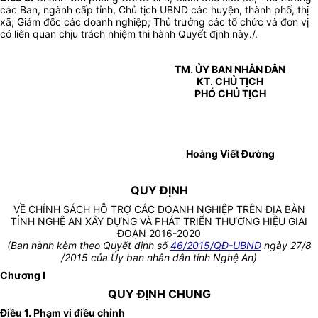
các Ban, ngành cấp tỉnh, Chủ tịch UBND các huyện, thành phố, thị
xã; Giám đốc các doanh nghiệp; Thủ trưởng các tổ chức và đơn vị
có liên quan chịu trách nhiệm thi hành Quyết định này./.
TM. ỦY BAN NHÂN DÂN
KT. CHỦ TỊCH
PHÓ CHỦ TỊCH
Hoàng Viết Đường
QUY ĐỊNH
VỀ CHÍNH SÁCH HỖ TRỢ CÁC DOANH NGHIỆP TRÊN ĐỊA BÀN
TỈNH NGHỆ AN XÂY DỰNG VÀ PHÁT TRIỂN THƯƠNG HIỆU GIAI
ĐOẠN 2016-2020
(Ban hành kèm theo Quyết định số
46/2015/QĐ-UBND
ngày 27/8
/2015 của Ủy ban nhân dân tỉnh Nghệ An)
Chương I
QUY ĐỊNH CHUNG
Điều 1. Phạm vi điều chỉnh