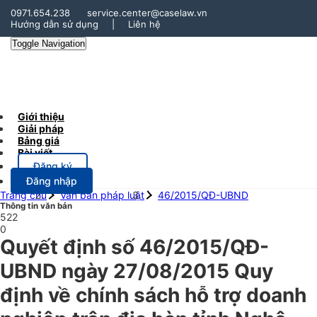
0971.654.238
service.center@caselaw.vn
Hướng dẫn sử dụng
|
Liên hệ
Toggle Navigation
Giới thiệu
Giải pháp
Bảng giá
Bài viết
Đăng ký
Đăng nhập
Trang chủ
Văn bản pháp luật
46/2015/QĐ-UBND
Thông tin văn bản
522
0
Quyết định số 46/2015/QĐ-
UBND ngày 27/08/2015 Quy
định về chính sách hỗ trợ doanh