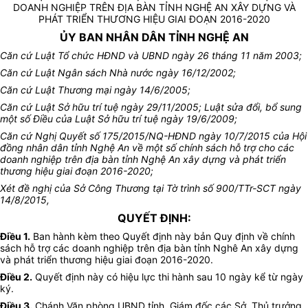
DOANH NGHIỆP TRÊN ĐỊA BÀN TỈNH NGHỆ AN XÂY DỰNG VÀ
PHÁT TRIỂN THƯƠNG HIỆU GIAI ĐOẠN 2016-2020
ỦY BAN NHÂN DÂN TỈNH NGHỆ AN
Căn cứ Luật Tổ chức HĐND và UBND ngày 26 tháng 11 năm 2003;
Căn cứ Luật Ngân sách Nhà nước ngày 16/12/2002;
Căn cứ Luật Thương mại ngày 14/6/2005;
Căn cứ Luật Sở hữu trí tuệ ngày 29/11/2005; Luật sửa đổi, bổ sung
một số Điều của Luật Sở hữu trí tuệ ngày 19/6/2009;
Căn cứ Nghị Quyết số 175/2015/NQ-HĐND ngày 10/7/2015 của Hội
đồng nhân dân tỉnh Nghệ An về một số chính sách hỗ trợ cho các
doanh nghiệp trên địa bàn tỉnh Nghệ An xây dựng và phát triển
thương hiệu giai đoạn 2016-2020;
Xét đề nghị của Sở Công Thương tại Tờ trình số 900/TTr-SCT ngày
14/8/2015,
QUYẾT ĐỊNH:
Điều 1.
Ban hành kèm theo Quyết định này bản Quy định về chính
sách hỗ trợ các doanh nghiệp trên địa bàn tỉnh Nghê An xây dựng
và phát triển thương hiệu giai đoạn 2016-2020.
Điều 2.
Quyết định này có hiệu lực thi hành sau 10 ngày kể từ ngày
ký.
Điều 3.
Chánh Văn phòng UBND tỉnh, Giám đốc các Sở, Thủ trưởng