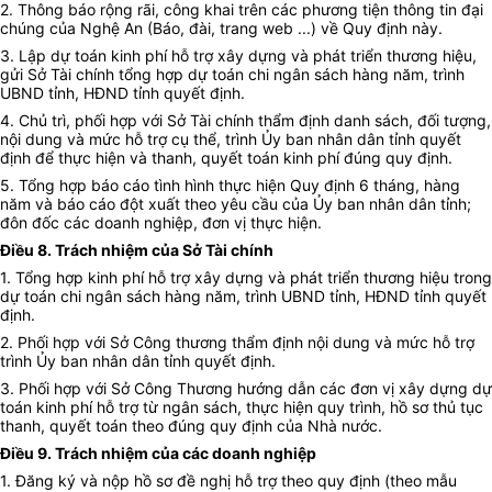
2. Thông báo rộng rãi, công khai trên các phương tiện thông tin đại
chúng của Nghệ An (Báo, đài, trang web ...) về Quy định này.
3. Lập dự toán kinh phí
hỗ trợ xây dựng và
phát triển thương hiệu,
gửi Sở Tài chính tổng hợp dự toán chi ngân sách hàng năm, trình
UBND tỉnh, HĐND tỉnh quyết định.
4. C
hủ trì
,
phối hợp với Sở Tài chính
thẩm định danh sách,
đối tượng,
nội dung
và mức hỗ trợ cụ thể,
trình Ủy ban nhân dân
tỉnh
quyết
định để
thực hiện
và
thanh,
quyết toán kinh phí
đúng quy định
.
5.
Tổng hợp
báo cáo
tình hình thực hiện Quy
định
6 tháng,
hàng
năm và
báo cáo
đột xuất theo yêu cầu của Ủy ban nhân dân
tỉnh
;
đôn đốc các
doanh nghiệp,
đơn vị thực hiện.
Điều 8. Trách nhiệm của Sở Tài chính
1. Tổng hợp kinh phí
hỗ trợ xây dựng và
phát triển thương hiệu trong
dự toán chi ngân sách hàng năm, trình UBND tỉnh, HĐND tỉnh quyết
định.
2. P
hối hợp với Sở Công thương thẩm định nội dung và mức hỗ trợ
trình Ủy ban nhân dân
tỉnh quyết định.
3. Phối hợp với Sở Công Thương h
ướng dẫn các đơn vị xây dựng
dự
toán
kinh phí
hỗ trợ từ
ngân sách, thực hiện quy trình
, hồ sơ
thủ tục
thanh
,
quyết toán theo đúng quy định của Nhà nước.
Điều 9. Trách nhiệm của các doanh nghiệp
1. Đăng ký và nộp hồ sơ đề nghị hỗ trợ theo quy định (theo mẫu