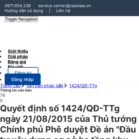
0971.654.238
service.center@caselaw.vn
Hướng dẫn sử dụng
|
Liên hệ
Toggle Navigation
Giới thiệu
Giải pháp
Bảng giá
Bài viết
Đăng ký
Đăng nhập
Trang chủ
Văn bản pháp luật
1424/QĐ-TTg
Thông tin văn bản
76
0
Quyết định số 1424/QĐ-TTg
ngày 21/08/2015 của Thủ tướng
Chính phủ Phê duyệt Đề án "Đầu