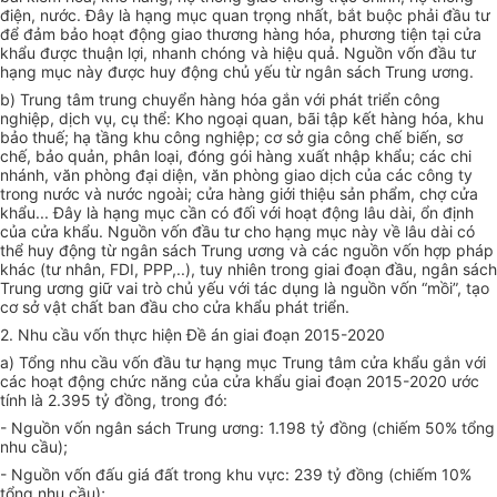
điện, nước. Đây là hạng mục quan trọng nhất, bắt buộc phải đầu tư
để đảm bảo hoạt động giao thương hàng hóa, phương tiện tại
cửa
khẩu
được thuận lợi, nhanh chóng và hiệu quả. Nguồn vốn
đầu tư
hạng mục này được huy động chủ yếu từ ngân sách Trung ương.
b) Trung tâm trung chuyển hàng hóa gắn với phát triển công
nghiệp, dịch vụ, cụ thể: Kho ngoại quan, bãi tập kết hàng hóa, khu
bảo thuế; hạ tầng khu công nghiệp; cơ
sở
gia công chế biến, sơ
chế, bảo quản, phân loại, đóng gói hàng xuất nhập khẩu; các chi
nhánh, văn phòng đại diện, văn phòng giao dịch của các công ty
trong nước và nước ngoài; cửa hàng giới thiệu sản phẩm, chợ cửa
khẩu... Đây là hạng mục cần có đối với hoạt động lâu dài, ổn định
của cửa khẩu. Nguồn vốn đầu tư cho hạng mục này về lâu dài có
thể huy động từ ngân sách Trung ương và các nguồn vốn hợp pháp
khác (tư nhân, FDI, PPP,..), tuy nhiên trong giai đoạn đầu, ngân sách
Trung ương giữ vai trò chủ yếu với tác dụng là nguồn vốn “mồi”, tạo
cơ sở vật chất ban đầu cho cửa khẩu phát triển.
2. Nhu cầu vốn thực hiện Đề án giai đoạn 2015-2020
a) Tổng nhu cầu vốn đầu tư hạng mục Trung tâm cửa khẩu gắn với
các hoạt động chức năng của cửa khẩu giai đoạn 2015-2020 ước
tính là 2.395 tỷ đồng, trong đó:
- Nguồn vốn ngân sách Trung ương: 1.198 tỷ đồng (chiếm 50% tổng
nhu cầu);
- Nguồn vốn đấu giá đất trong khu vực: 239 tỷ đồng (chiếm 10%
tổng nhu cầu);