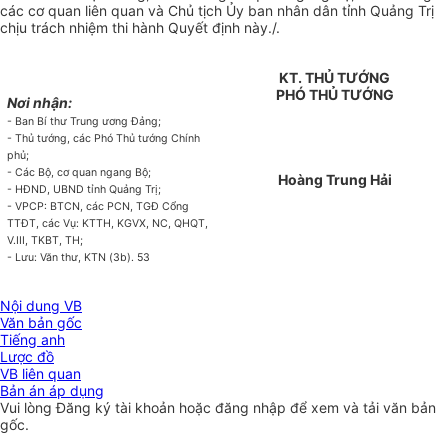
các cơ quan liên quan và Chủ tịch
Ủy ban
nhân dân tỉnh Quảng Trị
chịu trách nhiệm thi hành
Quyết
định này./
.
KT. THỦ TƯỚNG
PHÓ THỦ TƯỚNG
Nơi nhận:
- Ban Bí thư Trung ương Đảng;
- Thủ tướng, các Phó Thủ tướng Chính
phủ;
- Các Bộ, cơ quan ngang Bộ;
Hoàng Trung Hải
- HĐND,
UBND
tỉnh Quảng Trị;
- VPCP: BTCN, các PCN, TGĐ Cổng
TTĐT, các Vụ: KTTH, KGVX, NC, QHQT,
V.III, TKBT, TH;
- Lưu: Văn thư, KTN (3b). 53
Nội dung VB
Văn bản gốc
Tiếng anh
Lược đồ
VB liên quan
Bản án áp dụng
Vui lòng
Đăng ký
tài khoản hoặc
đăng nhập
để xem và tải văn bản
gốc.