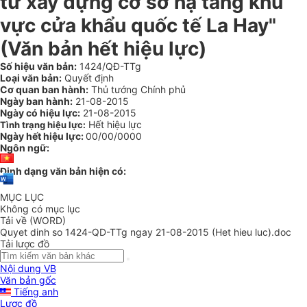
tư xây dựng cơ sở hạ tầng khu
vực cửa khẩu quốc tế La Hay"
(Văn bản hết hiệu lực)
Số hiệu văn bản:
1424/QĐ-TTg
Loại văn bản:
Quyết định
Cơ quan ban hành:
Thủ tướng Chính phủ
Ngày ban hành:
21-08-2015
Ngày có hiệu lực:
21-08-2015
Hết hiệu lực
Tình trạng hiệu lực:
Ngày hết hiệu lực:
00/00/0000
Ngôn ngữ:
Định dạng văn bản hiện có:
MỤC LỤC
Không có mục lục
Tải về (WORD)
Quyet dinh so 1424-QD-TTg ngay 21-08-2015 (Het hieu luc).doc
Tải lược đồ
Nội dung VB
Văn bản gốc
Tiếng anh
Lược đồ