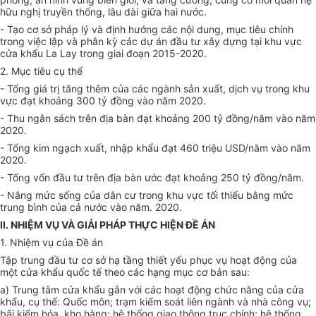
hữu nghị truyền thống, lâu dài giữa hai nước.
- Tạo cơ sở pháp lý và định hướng các nội dung, mục tiêu chính
trong việc lập và phân kỳ các dự án đầu tư xây dựng tại khu vực
cửa khẩu La Lay trong giai đoạn 2015-2020.
2. Mục tiêu cụ thể
- Tổng giá trị tăng thêm của các ngành sản xuất, dịch vụ trong khu
vực đạt khoảng 300 tỷ đồng vào năm 2020.
- Thu ngân sách trên địa bàn đạt khoảng 200 tỷ đồng/năm vào năm
2020.
- Tổng kim ngạch xuất, nhập khẩu đạt 460 triệu USD/năm vào năm
2020.
- Tổng vốn đầu tư trên địa bàn ước đạt khoảng 250 tỷ đồng/năm.
- Nâng mức sống của dân cư trong khu vực tối thiểu bằng mức
trung bình của cả nước vào năm. 2020.
II. NHIỆM VỤ VÀ GIẢI PHÁP THỰC HIỆN ĐỀ ÁN
1. Nhiệm vụ của
Đề án
Tập trung đầu tư cơ sở hạ tầng thiết yếu phục vụ hoạt động của
một cửa khẩu quốc tế theo các hạng mục cơ bản sau:
a) Trung tâm cửa khẩu gắn với các hoạt động chức năng của cửa
khẩu, cụ thể: Quốc môn; trạm kiểm soát liên ngành và nhà công vụ;
bãi kiểm hóa, kho hàng; hệ thống giao thông trục chính; hệ thống