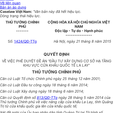
VB liên quan
Bản án áp dụng
Caselaw Việt Nam:
“Văn bản này đã hết hiệu lực.
Dòng trạng thái hiệu lực.
THỦ TƯỚNG CHÍNH
CỘNG HÒA XÃ HỘI CHỦ NGHĨA VIỆT
PHỦ
NAM
-------
Độc lập - Tự do - Hạnh phúc
---------------
Số:
1424/QĐ-TTg
Hà Nội, ngày 21 tháng 8 năm 2015
QUYẾT ĐỊNH
VỀ VIỆC PHÊ DUYỆT ĐỀ ÁN “ĐẦU TƯ XÂY DỰNG CƠ SỞ HẠ TẦNG
KHU VỰC CỬA KHẨU QUỐC TẾ LA LAY”
THỦ TƯỚNG CHÍNH PHỦ
Căn cứ Luật Tổ chức Chính phủ ngày 25 tháng 12 năm 2001;
Căn cứ Luật Đầu tư công ngày 18 tháng 6 năm 2014;
Căn cứ Luật Xây dựng ngày 18 tháng 6 năm 2014;
Căn cứ Quyết định số
813/QĐ-TTg
ngày 28 tháng 5 năm 2014 của
Thủ tướng Chính phủ về việc nâng cấp cửa khẩu La Lay, tỉnh Quảng
Trị từ cửa khẩu quốc gia lên cửa khẩu quốc tế;
Xét đề nghị của
Ủy ban
nhân dân tỉnh Quảng Trị tại Tờ trình số