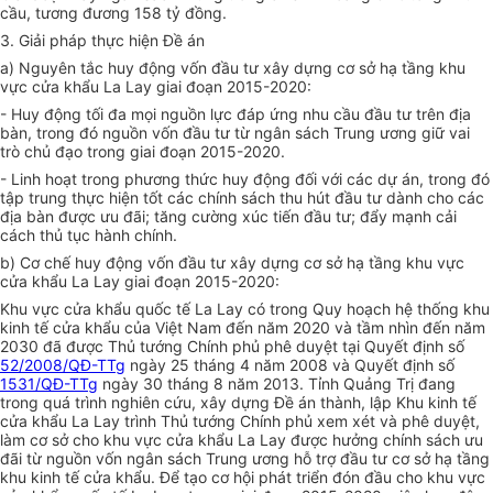
cầu, tương đương 158 tỷ đồng.
3. Giải pháp thực hiện Đề án
a) Nguyên tắc huy động vốn đầu tư xây dựng cơ sở hạ tầng khu
vực cửa khẩu La Lay giai đoạn 2015-2020:
- Huy động tối đa mọi nguồn lực đáp ứng nhu cầu đầu tư trên địa
bàn, trong đó nguồn vốn đầu tư từ ngân sách Trung ương giữ vai
trò chủ đạo trong giai đoạn 2015-2020.
- Linh hoạt trong phương thức huy động đối với các dự án, trong đó
tập trung thực hiện tốt các chính sách thu hút
đầu tư
dành cho các
địa bàn được ưu đãi; tăng cường xúc tiến đầu tư; đẩy mạnh cải
cách thủ tục hành chính.
b) Cơ chế huy động vốn đầu tư xây dựng cơ sở hạ tầng khu vực
cửa khẩu La Lay giai đoạn 2015-2020:
Khu vực cửa khẩu quốc tế La Lay có trong Quy hoạch hệ thống khu
kinh tế cửa khẩu của Việt Nam đến năm 2020 và tầm nhìn đến năm
2030 đã được Thủ tướng Chính phủ phê duyệt tại Quyết định số
52/2008/QĐ-TTg
ngày 25 tháng 4 năm 2008 và Quyết định số
1531/QĐ-TTg
ngày 30 tháng 8 năm 2013. Tỉnh Quảng Trị đang
trong quá trình nghiên cứu, xây dựng Đề án thành, lập Khu kinh tế
cửa khẩu La Lay trình Thủ tướng Chính phủ xem xét và phê duyệt,
làm cơ sở cho khu vực cửa khẩu La Lay được hưởng chính sách ưu
đãi từ nguồn vốn ngân sách Trung ương hỗ trợ đầu tư cơ sở hạ tầng
khu kinh tế cửa khẩu. Để tạo cơ hội phát triển đón đầu cho khu vực