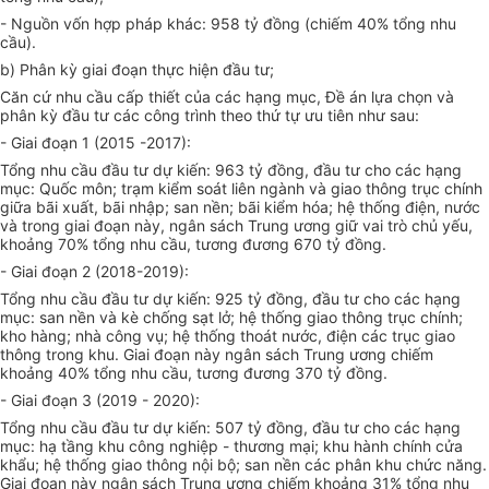
- Nguồn vốn hợp pháp khác: 958 tỷ đồng (chiếm 40% tổng nhu
cầu).
b) Phân kỳ giai đoạn thực hiện đầu tư;
Căn cứ nhu cầu cấp thiết của các hạng mục, Đề án lựa chọn và
phân kỳ đầu tư các công trình theo thứ tự ưu tiên như sau:
- Giai đoạn 1 (2015 -2017):
Tổng nhu cầu đầu tư dự kiến: 963 tỷ đồng, đầu tư cho các hạng
mục: Quốc môn; trạm kiểm soát liên ngành và giao thông trục chính
giữa bãi xuất, bãi nhập; san nền; bãi kiểm hóa; hệ thống điện, nước
và trong giai đoạn này, ngân sách Trung ương giữ vai trò chủ yếu,
khoảng 70% tổng nhu cầu, tương đương 670 tỷ đồng.
- Giai đoạn 2 (2018-2019):
Tổng nhu cầu
đầu tư
dự kiến: 925 tỷ đồng, đầu tư cho các hạng
mục: san nền và kè chống sạt lở; hệ thống giao thông trục chính;
kho hàng; nhà
công
vụ; hệ thống
thoát
nước, điện các trục giao
thông trong khu. Giai đoạn này ngân sách Trung ương chiếm
khoảng 40% tổng nhu cầu, tương đương 370 tỷ đồng.
- Giai đoạn 3 (2019 - 2020):
Tổng nhu cầu đầu tư dự kiến: 507 tỷ đồng, đầu tư cho các hạng
mục: hạ tầng khu công nghiệp - thương mại; khu hành chính cửa
khẩu; hệ thống giao thông nội bộ; san nền các phân khu chức năng.
Giai đoạn này ngân sách Trung ương chiếm khoảng 31% tổng nhu