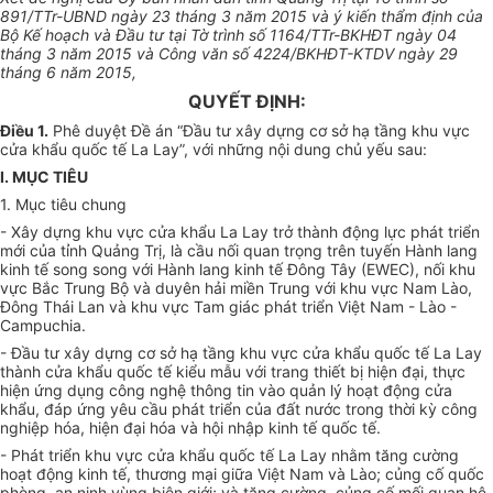
891/TTr-UBND ngày 23 tháng 3 năm 2015 và ý kiến thẩm định của
Bộ
Kế hoạch
và Đầu tư tại Tờ trình
số
1164/TTr-BKHĐT ngày 04
tháng 3 năm 2015 và Công văn
số
4224/BKHĐT-KTDV ngày 29
tháng 6 năm 2015,
QUYẾT ĐỊNH:
Điều 1.
Phê duyệt
Đề án
“Đầu tư xây dựng cơ sở hạ tầng khu vực
cửa khẩu
quốc tế
La Lay”, với những nội dung chủ yếu sau:
I. MỤC TIÊU
1. Mục tiêu chung
- Xây dựng khu vực cửa khẩu La Lay trở thành động lực phát triển
mới của tỉnh Quảng Trị, là cầu nối quan trọng trên tuyến Hành lang
kinh tế song song với Hành lang kinh tế Đông Tây (EWEC), nối khu
vực Bắc Trung Bộ và duyên hải miền Trung với khu vực Nam Lào,
Đông Thái Lan và khu vực Tam giác phát triển Việt Nam - Lào -
Campuchia.
- Đầu tư xây dựng cơ sở hạ tầng khu vực cửa khẩu quốc tế La Lay
thành cửa khẩu quốc tế kiểu mẫu với trang thiết bị hiện đại, thực
hiện ứng dụng công ng
hệ thông tin
vào quản lý hoạt động cửa
khẩu, đáp ứng yêu cầu phát triển của đất nước trong thời kỳ công
nghiệp hóa, hiện đại hóa và hội nhập kinh tế quốc tế.
- Phát triển khu vực cửa khẩu quốc tế La Lay nhằm tăng cường
hoạt động
kinh tế
, thương mại giữa Việt Nam và Lào; củng cố quốc
phòng, an ninh vùng biên giới; và tăng cường, củng cố mối quan hệ