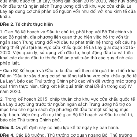
cửa khẩu
quốc tế La Lay, trong giai đoạn 2015-2020, việc huy động
vốn đầu tư từ ngân sách Trung ương đối với khu vực cửa khẩu La
Lay áp dụng cơ chế phân bổ nguồn vốn như đối với Khu kinh tế cửa
khẩu.
Điều 2. Tổ chức thực hiện
1. Giao Bộ Kế hoạch và Đầu tư chủ trì, phối hợp
với
Bộ Tài chính và
các Bộ ngành, địa phương liên quan thực hiện việc hỗ trợ vốn từ
ngân sách Trung ương
đối với
đầu tư phát triển hệ thống kết cấu hạ
tầng thiết yếu tại khu vực cửa khẩu quốc tế La Lay giai đoạn 2015-
2020, Việc quản lý, sử dụng vốn đầu tư, hoạt động đầu tư và triển
khai các dự án đầu tư thuộc Đề án phải tuân thủ các quy định của
pháp luật.
- Giao Bộ Kế hoạch và Đầu tư là đầu mối theo dõi quá trình triển khai
Đề án
“Đầu tư xây dựng cơ sở hạ tầng tại khu vực cửa khẩu quốc tế
La Lay”, báo cáo Thủ tướng Chính phủ các vấn đề v
ướ
ng mắc trong
quá trình thực hiện, tổng kết kết quả triển khai Đề án
trong
quý IV
năm 2020.
2. Trong kế hoạch 2015, chấp thuận cho khu vực cửa khẩu quốc tế
La Lay được ứng trước từ nguồn ngân sách Trung ương hỗ trợ có
mục tiêu cho ngân sách địa phương để đầu tư một số hạng mục
cấp bách. Việc ứng vốn cụ thể giao Bộ Kế hoạch và Đầu tư chủ trì,
báo cáo Thủ tướng Chính phủ.
Điều 3.
Quyết định này có hiệu lực kể từ ngày ký ban hành.
Điều 4.
Các Bộ trưởng, Thủ trưởng cơ quan ngang Bộ, Thủ trưởng