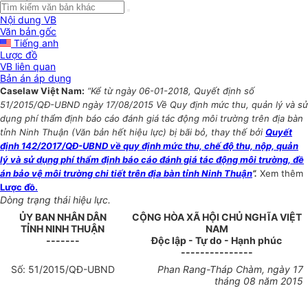
Nội dung VB
Văn bản gốc
Tiếng anh
Lược đồ
VB liên quan
Bản án áp dụng
Caselaw Việt Nam:
“Kể từ ngày 06-01-2018, Quyết định số
51/2015/QĐ-UBND ngày 17/08/2015 Về Quy định mức thu, quản lý và sử
dụng phí thẩm định báo cáo đánh giá tác động môi trường trên địa bàn
tỉnh Ninh Thuận (Văn bản hết hiệu lực) bị bãi bỏ, thay thế bởi
Quyết
định 142/2017/QĐ-UBND về quy định mức thu, chế độ thu, nộp, quản
lý và sử dụng phí thẩm định báo cáo đánh giá tác động môi trường, đề
án bảo vệ môi trường chi tiết trên địa bàn tỉnh Ninh Thuận
”.
Xem thêm
Lược đồ.
Dòng trạng thái hiệu lực.
ỦY BAN NHÂN DÂN
CỘNG HÒA XÃ HỘI CHỦ NGHĨA VIỆT
TỈNH NINH THUẬN
NAM
-------
Độc lập - Tự do - Hạnh phúc
---------------
Số: 5
1
/2015/QĐ-UBND
Phan Rang-Tháp Chàm
, ngày
17
tháng
08
năm
2015