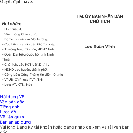
Quyết định này./.
TM. ỦY BAN NHÂN DÂN
CHỦ TỊCH
Nơi nhận:
-
Như Điều 4;
-
Văn phòng Chính phủ;
-
Bộ Tài nguyên và Môi trường;
-
Cục kiểm tra văn bản (Bộ Tư pháp);
Lư
u Xuân Vĩnh
-
Thường trực: Tỉ
nh
ủy, HĐND t
ỉ
nh;
-
Đoàn Đại biểu Qu
ố
c hội tỉnh Ninh
Thuận;
-
Chủ tịch, các PCT UBND t
ỉ
nh;
-
HĐND các huyện, th
à
nh phố;
-
Công báo;
C
ổng Thông tin điện t
ử
t
ỉ
nh;
-
VPUB: CVP, các
PVP,
TH;
-
Lưu: VT, KTN. Hào
Nội dung VB
Văn bản gốc
Tiếng anh
Lược đồ
VB liên quan
Bản án áp dụng
Vui lòng
Đăng ký
tài khoản hoặc
đăng nhập
để xem và tải văn bản
gốc.