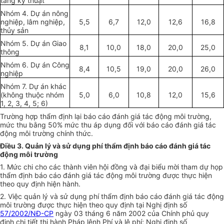
tầng kỹ thuật
Nhóm 4. Dự án nông
nghiệp, lâm nghiệp,
5,5
6,7
12,0
12,6
16,8
thủy sản
Nhóm 5. Dự án Giao
8,1
10,0
18,0
20,0
25,0
thông
Nhóm 6. Dự án Công
8,4
10,5
19,0
20,0
26,0
nghiệp
Nhóm 7. Dự án khác
(không thuộc nhóm
5,0
6,0
10,8
12,0
15,6
1, 2, 3, 4, 5; 6)
Trường hợp thẩm định lại báo cáo đánh giá tác động môi trường,
mức thu b
ằ
ng 50% mức thu áp
d
ụng đ
ố
i với báo cáo đánh giá tác
động môi trường chính thức.
Điều 3. Quản lý và sử dụng phí thẩm định báo cáo đánh giá tác
động môi trường
1.
Mức chi cho các thành viên hội đồng và đại biểu mời tham dự họp
th
ẩ
m định báo cáo đánh giá tác động môi trường được thực hiện
theo quy định hiện hành.
2.
Việc quản lý và sử dụng phí thẩm định báo cáo đánh giá tác động
môi trường được thực hiện theo quy định tại Nghị định số
57/2002/NĐ-CP
ngày 03 tháng 6 năm 2002 của Chính phủ quy
định chi tiết thi hành Pháp lệnh Phí và lệ phí; Nghị định số