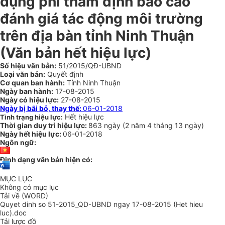
dụng phí thẩm định báo cáo
đánh giá tác động môi trường
trên địa bàn tỉnh Ninh Thuận
(Văn bản hết hiệu lực)
Số hiệu văn bản:
51/2015/QĐ-UBND
Loại văn bản:
Quyết định
Cơ quan ban hành:
Tỉnh Ninh Thuận
Ngày ban hành:
17-08-2015
Ngày có hiệu lực:
27-08-2015
Ngày bị bãi bỏ, thay thế:
06-01-2018
Hết hiệu lực
Tình trạng hiệu lực:
Thời gian duy trì hiệu lực:
863 ngày
(
2 năm
4 tháng
13 ngày
)
Ngày hết hiệu lực:
06-01-2018
Ngôn ngữ:
Định dạng văn bản hiện có:
MỤC LỤC
Không có mục lục
Tải về (WORD)
Quyet dinh so 51-2015_QD-UBND ngay 17-08-2015 (Het hieu
luc).doc
Tải lược đồ