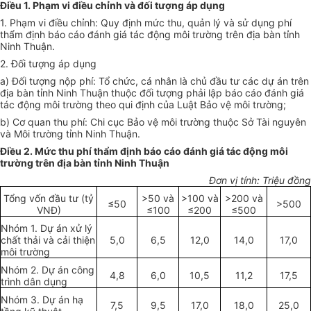
Điều 1. Phạm vi điều chỉnh và đối tượng áp dụng
1.
Phạm vi điều ch
ỉ
nh: Quy định mức thu, quản lý và sử dụng phí
thẩm định báo cáo đánh giá tác động môi trường trên địa bàn tỉnh
Ninh Thuận.
2.
Đối tượng áp dụng
a)
Đối tượng nộp phí: Tổ chức, cá nhân là chủ đầu tư các dự án trên
địa bàn t
ỉ
nh Ninh Thuận thuộc đối tượng phải lập báo cáo đánh giá
tác động môi trường theo qui định của Luật Bảo vệ môi trường;
b)
Cơ quan thu ph
í
: Chi cục Bảo vệ môi trường thuộc Sở Tài nguyên
và Môi trường tỉnh Ninh Thuận.
Điều 2. Mức thu phí thẩm định báo cáo đánh giá tác động môi
trường trên địa bàn tỉnh Ninh Thuận
Đơn vị tính: Triệu đồng
Tổng vốn đ
ầ
u tư (tỷ
>50 và
>100 và
>200 và
≤
50
>500
VNĐ)
≤
100
≤
200
≤
500
Nhóm 1. Dự án xử lý
chất thải và cải thiện
5,0
6,5
12,0
14,0
17,0
môi trường
Nh
ó
m 2. Dự án công
4,8
6,0
10,5
11,2
17,5
trình dân dụng
Nh
ó
m 3. Dự án hạ
7,5
9,5
17,0
18,0
25,0