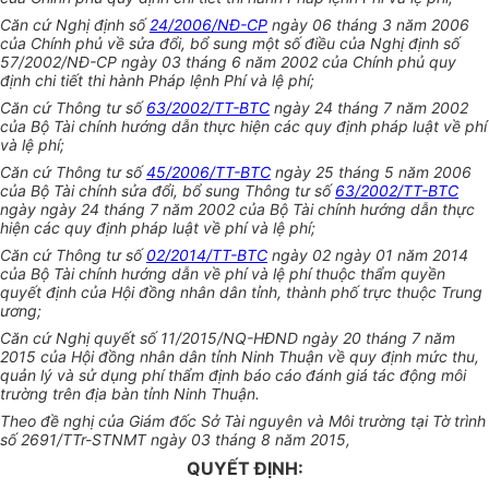
Căn cứ Nghị định số
24/2006/NĐ-CP
ngày 06 tháng 3 năm 2006
của Chính phủ về s
ử
a đổ
i
, bổ s
u
ng một số điều của Nghị định số
57/2
00
2/NĐ-CP ngày 03 tháng 6 năm 2002 của Chính phủ quy
định chi tiết thi hành Pháp lệnh Phí và lệ phí;
Căn c
ứ
Thông tư số
63/2002/TT-BTC
ngày 24 tháng 7 năm 2002
của Bộ Tài chính hướng dẫn thực hiện các quy định pháp luật về phí
và lệ phí;
Căn cứ Thông tư số
45/2006/TT-BTC
ngày 25 tháng 5 năm 2006
của Bộ Tài chính sửa đổi, bổ sung Thông tư số
63/2002/TT-BTC
ngày ngày 24 tháng 7 năm 2002 của Bộ Tài chính hướng dẫn thực
hiện các quy định pháp luật về phí và lệ phí;
Căn cứ Thông tư số
02/2014/TT-BTC
ngày 02 ngày 01 năm 2014
của B
ộ
Tài chính hướng d
ẫ
n về phí và lệ phí thuộc thẩm quyền
quyết định của Hội đ
ồ
ng nhân dân tỉnh, thành phố trực thuộc Trung
ương;
Căn cứ Nghị quyết số 1
1
/2015/NQ-HĐND ngày 20 tháng 7 năm
2015 của Hội đ
ồ
ng nhân dân tỉnh Ninh Thuận về quy định mức thu,
quản lý và sử dụng phí thẩm định báo cáo đánh giá tác động môi
trường trên địa bàn t
ỉ
nh Ninh Thuận.
Theo đề nghị của Giám đốc Sở Tài nguyên và Môi trường tại Tờ trình
số 2691/TTr-STNMT ngày 03 tháng 8 năm 2015,
QUYẾT ĐỊNH: