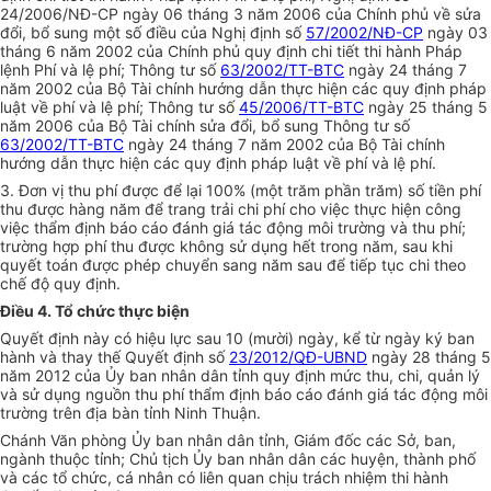
24/20
0
6/NĐ-CP ngày 06 tháng 3 năm 2006 của Chính phủ về sửa
đổi, bổ sung một số điều của Nghị định số
57/2002/NĐ-CP
ngày 03
tháng 6 năm 2002 của Chính phủ quy định chi ti
ế
t thi hành Pháp
lệnh Phí và lệ phí; Thông tư số
63/2002/TT-BTC
ngày 24 tháng 7
năm 2002 của Bộ Tài chính hướng
d
ẫn thực hiện các quy định pháp
luật về phí và lệ phí; Thông tư số
45/2006/TT-BTC
ngày 25 tháng 5
năm 2006 của Bộ Tài chính sửa đổi, bổ sung Thông tư số
63/2002/TT-BTC
ngày 24 tháng 7 năm 2002 của Bộ Tài chính
hướng dẫn thực hiện các quy định pháp luật về phí và lệ phí.
3.
Đơn vị thu phí được để lại 100% (một trăm phần trăm) s
ố
tiền phí
thu được hàng năm để trang trải chi phí cho việc thực hiện công
việc thẩm định báo cáo đánh giá tác động môi trườn
g
và thu phí;
trường hợp phí thu được không sử dụng hết trong năm, sau khi
quy
ế
t toán được phép chuyển sang năm sau để tiếp tục chi theo
chế độ quy định.
Điều 4. Tổ chức thực biện
Quyết định này có hiệu lực sau 10 (mười) ngày, kể từ ngày ký ban
hành và thay thế Quyết định số
23/2012/QĐ-UBND
ngày 28 tháng 5
năm 20
1
2 của Ủy ban nhân dân t
ỉ
nh quy định mức thu, chi, quản lý
và sử dụng nguồn thu phí thẩm định báo cáo đánh giá tác động môi
trường trên địa bàn tỉnh Ninh Thuận.
Chánh Văn phòng Ủy ban nhân dân tỉnh, Giám đốc các Sở, ban,
ngành thuộc tỉnh; Chủ tịch Ủy ban nhân dân các huyện, thành phố
và các tổ chức, cá nhân có liên quan chịu trách nhiệm thi hành