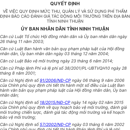
QUYẾT ĐỊNH
VỀ VIỆC QUY ĐỊNH MỨC THU, QUẢN LÝ VÀ SỬ DỤNG PHÍ THẨM
ĐỊNH BÁO CÁO ĐÁNH GIÁ TÁC ĐỘNG MÔI TRƯỜNG TRÊN ĐỊA BÀN
TỈNH NINH THUẬN
ỦY BAN NHÂN DÂN TỈNH NINH THUẬN
Căn cứ Luật Tổ chức Hội đồng nhân dân và Ủy ban nhân dân ngày
26 tháng 11 năm 2003;
Căn cứ Luật Ban hành văn bản quy phạm pháp luật của Hội đồng
nhân dân, Ủy ban nhân dân ngày 03 tháng 12 năm 2004;
Căn cứ Luật Bảo vệ môi t
rư
ờng ngày 23 tháng 6 năm 2014;
Căn cứ Pháp lệnh Phí và lệ phí số 38/2001/PL-UBTVQH10 ngày 28
tháng 8 năm 2001;
Căn cứ Nghị định số
91/2006/NĐ-CP
ngày 06 tháng 9 năm 2006
của Chính phủ quy định chi tiết thi hành một số điều của Luật Ban
hành văn bản quy phạm pháp luật của Hội đồng nhân dân, Ủy ban
nhân dân;
Căn cứ Nghị định số
18/2015/NĐ-CP
ngày 14 ngày 02 năm 2015
của Chính phủ quy định về quy hoạch bảo vệ môi trường, đánh giá
môi trường chiến lược, đánh giá tác động môi trường và kế hoạch
bảo vệ môi trường;
Căn cứ Nghị định số
57/2002/NĐ-CP
ngày 03 tháng 6 năm 2002
của Chính phủ quy định chi tiết thi hành Pháp lệnh Phí và lệ phí;