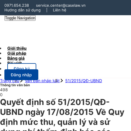
0971.654.238
service.center@caselaw.vn
Hướng dẫn sử dụng
|
Liên hệ
Toggle Navigation
Giới thiệu
Giải pháp
Bảng giá
Bài viết
Đăng ký
Đăng nhập
Trang chủ
Văn bản pháp luật
51/2015/QĐ-UBND
Thông tin văn bản
498
0
Quyết định số 51/2015/QĐ-
UBND ngày 17/08/2015 Về Quy
định mức thu, quản lý và sử