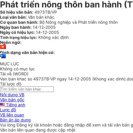
Phát triển nông thôn ban hành (T
Số hiệu văn bản:
4973TB/VP
Loại văn bản:
Văn bản khác
Cơ quan ban hành:
Bộ Nông nghiệp và Phát triển nông thôn
Ngày ban hành:
14-12-2005
Ngày có hiệu lực:
14-12-2005
Không xác định
Tình trạng hiệu lực:
Ngôn ngữ:
Định dạng văn bản hiện có:
MỤC LỤC
Không có mục lục
Tải về (WORD)
Van ban khac so 4973TB-VP ngay 14-12-2005 (Khong xac dinh).do
Tải lược đồ
Nội dung VB
Văn bản gốc
Tiếng anh
Lược đồ
VB liên quan
Bản án áp dụng
Vui lòng
Đăng ký
tài khoản hoặc
đăng nhập
để xem và tải văn bản 
Văn bản liên quan đang được cập nhật