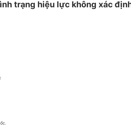
ình trạng hiệu lực không xác địn
c
gốc.