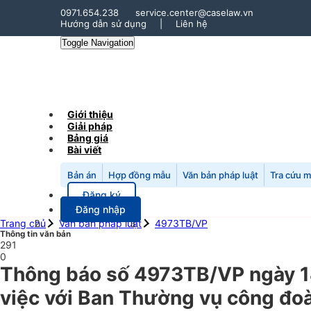
0971.654.238
service.center@caselaw.vn
Hướng dẫn sử dụng
|
Liên hệ
Toggle Navigation
Giới thiệu
Giải pháp
Bảng giá
Bài viết
Bản án
Hợp đồng mẫu
Văn bản pháp luật
Tra cứu 
Đăng ký
Đăng nhập
Trang chủ
Văn bản pháp luật
4973TB/VP
Thông tin văn bản
291
0
Thông báo số 4973TB/VP ngày 14
việc với Ban Thường vụ công đoà