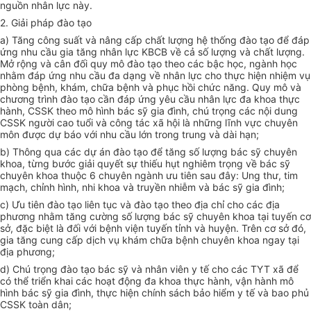
nguồn nhân lực này.
2. Giải pháp đào tạo
a) Tăng công suất và nâng cấp chất lượng hệ thống đào tạo để đáp
ứng nhu cầu gia tăng nhân lực KBCB về cả số lượng và chất lượng.
Mở rộng và cân đối quy mô đào tạo theo các bậc học, ngành học
nhằm đáp ứng nhu cầu đa dạng về nhân lực cho thực hiện nhiệm vụ
phòng bệnh, khám, chữa bệnh và phục hồi chức năng. Quy mô và
chương trình đào tạo cần đáp ứng yêu cầu nhân lực đa khoa thực
hành, CSSK theo mô hình bác sỹ gia đình, chú trọng các nội dung
CSSK người cao tuổi và công tác xã hội là những lĩnh vực chuyên
môn được dự báo với nhu cầu lớn trong trung và dài hạn;
b) Thông qua các dự án đào tạo để tăng số lượng bác sỹ chuyên
khoa, từng bước giải quyết sự thiếu hụt nghiêm trọng về bác sỹ
chuyên khoa thuộc 6 chuyên ngành ưu tiên sau đây: Ung thư, tim
mạch, chỉnh hình, nhi khoa và truyền nhiễm và bác sỹ gia đình;
c) Ưu tiên đào tạo liên tục và đào tạo theo địa chỉ cho các địa
phương nhằm tăng cường số lượng bác sỹ chuyên khoa tại tuyến cơ
sở, đặc biệt là đối với bệnh viện tuyến tỉnh và huyện. Trên cơ sở đó,
gia tăng cung cấp dịch vụ khám chữa bệnh chuyên khoa ngay tại
địa phương;
d) Chú trọng đào tạo bác sỹ và nhân viên y tế cho các TYT xã để
có thể triển khai các hoạt động đa khoa thực hành, vận hành mô
hình bác sỹ gia đình, thực hiện chính sách bảo hiểm y tế và bao phủ
CSSK toàn dân;