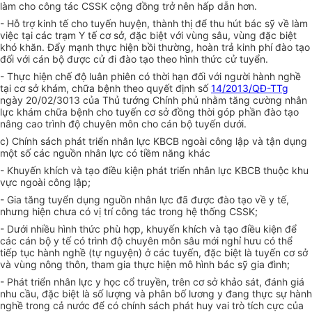
làm cho công tác CSSK cộng đồng trở nên hấp dẫn hơn.
- Hỗ trợ kinh tế cho tuyến huyện, thành thị để thu hút bác sỹ về làm
việc tại các trạm Y tế cơ sở, đặc biệt với vùng sâu, vùng đặc biệt
khó khăn. Đẩy mạnh thực hiện
bồi thường
, hoàn trả kinh phí đào tạo
đối với cán bộ được cử đi đào tạo theo hình thức cử tuyển.
- Thực hiện chế độ luân phiên có thời hạn đối với người hành nghề
tại cơ sở khám, chữa bệnh theo quyết định số
14/2013/QĐ-TTg
ngày 20/02/3013 của Thủ tướng Chính phủ nhằm tăng cường nhân
lực khám chữa bệnh cho tuyến cơ sở đồng thời góp phần đào tạo
nâng cao trình độ chuyên môn cho cán bộ tuyến dưới.
c) Chính sách phát triển nhân lực KBCB ngoài công lập và tận dụng
một số các nguồn nhân lực có tiềm năng khác
- Khuyến khích và tạo điều kiện phát triển nhân lực KBCB thuộc khu
vực ngoài công lập;
- Gia tăng tuyển dụng nguồn nhân lực đã được đào tạo về y tế,
nhưng hiện chưa có vị trí công tác trong hệ thống CSSK;
- Dưới nhiều hình thức phù hợp, khuyến khích và tạo điều kiện để
các cán bộ y tế có trình độ chuyên môn sâu mới nghỉ hưu có thể
tiếp tục hành nghề (tự nguyện) ở các tuyến, đặc biệt là tuyến cơ sở
và vùng nông thôn, tham gia thực hiện mô hình bác sỹ gia đình;
- Phát triển nhân lực y học cổ truyền, trên cơ sở khảo sát, đánh giá
nhu cầu, đặc biệt là số lượng và phân bố lương y đang thực sự hành
nghề trong cả nước để có chính sách phát huy vai trò tích cực của