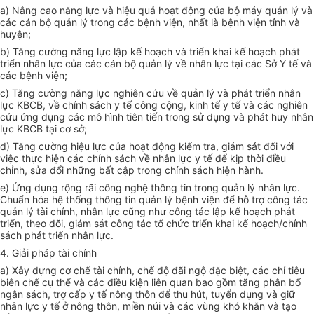
a) Nâng cao năng lực và hiệu quả hoạt động của bộ máy quản lý và
các cán bộ quản lý trong các bệnh viện, nhất là bệnh viện tỉnh và
huyện;
b) Tăng cường năng lực lập kế hoạch và triển khai kế hoạch phát
triển nhân lực của các cán bộ quản lý về nhân lực tại các Sở Y tế và
các bệnh viện;
c) Tăng cường năng lực nghiên cứu về quản lý và phát
triển
nhân
lực KBCB, về chính sách y tế công cộng, kinh tế y tế và các nghiên
cứu ứng dụng các mô hình tiên tiến trong sử dụng và phát huy nhân
lực KBCB tại cơ sở;
d) Tăng cường hiệu lực của hoạt động kiểm tra, giám sát đối với
việc thực hiện các chính sách về nhân lực y tế để kịp thời điều
chỉnh, sửa đổi những bất cập trong chính sách hiện hành.
e) Ứng dụng rộng rãi công ng
hệ thông tin
trong quản lý nhân lực.
Chuẩn
hóa hệ thống thông tin quản lý bệnh viện để hỗ trợ công tác
quản lý tài chính, nhân lực cũng như công tác lập kế hoạch phát
triển, theo dõi, giám sát công tác tổ chức triển khai kế hoạch/chính
sách phát
triển
nhân lực.
4. Giải pháp tài chính
a) Xây dựng cơ chế tài chính, chế độ đãi ngộ đặc biệt, các chỉ tiêu
biên chế
cụ thể
và các điều kiện liên quan bao gồm tăng phân bổ
ngân sách, trợ cấp y tế nông thôn để thu hút, tuyển dụng và giữ
nhân lực y tế ở nông thôn, miền núi và các vùng khó khăn và tạo