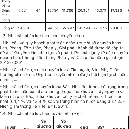
Đồng
bằng
Sông
7.084
4,1
18.794
11.708
26.354
43.679
17.325
Cửu
Long
Tổng số
44.104
99.351
55.247
141.494
225.345
83.851
1
1.3. Nhu cầu nhân lực theo các chuyên khoa
- Nhu cầu và quy hoạch phát triển nhân lực một số chuyên khoa
Lao, Phong, Tâm thần, Pháp y, Giải phẫu bệnh đã được đề cập tại
đề án “Khuyến khích đào tạo và phát
triển
nhân lực y tế các chuyên
ngành Lao, Phong, Tâm thần, Pháp y và Giải phẫu bệnh giai đoạn
2013-2020”
- Nhu cầu nhân lực các chuyên khoa Tim mạch, Sản, Nhi, Chấn
thương chỉnh hình, Ung thư, Truyền nhiễm được thể hiện tại chỉ tiêu
nhân lực.
- Nhu cầu nhân lực chuyên khoa Sản, Nhi cần được chú trọng trong
phát triển nhân các địa phương thuộc các khu vực Tây nguyên và
Miền núi phía Bắc, là hai khu vực có tỷ lệ chết trẻ em < 1 tuổi cao
nhất (64,4 ‰ và 43,8 ‰ so với trung bình cả nước bằng 36,7 ‰ -
Niên giám thống kê Y tế, BYT, 2011)
1.4. Nhu cầu nhân lực theo tuyến bệnh viện
Số
Số
giường
giường
Tuyến
Tổng
BS/