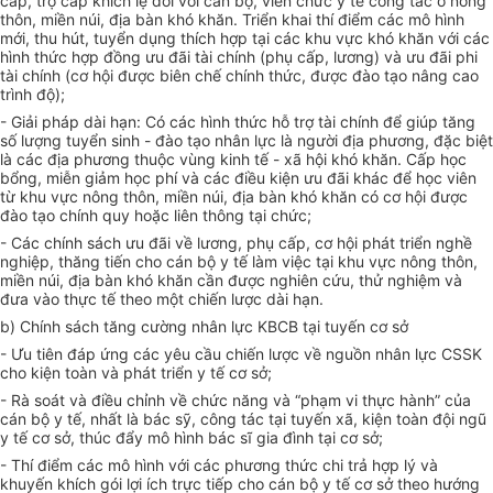
cấp, trợ cấp khích lệ đối với cán bộ, viên chức y tế công tác ở nông
thôn, miền núi, địa bàn khó khăn. Triển khai thí
điểm
các mô hình
mới, thu hút, tuyển dụng thích hợp tại các khu vực khó khăn với các
hình thức
hợp đồng
ưu đãi tài chính (phụ cấp, lương) và ưu đãi phi
tài chính (cơ hội được biên chế chính thức, được đào tạo nâng cao
trình độ);
- Giải pháp dài hạn: Có các hình thức hỗ trợ tài chính để giúp tăng
số lượng tuyển sinh - đào tạo nhân lực là người địa phương, đặc biệt
là các địa phương thuộc vùng kinh tế - xã hội khó khăn. Cấp học
bổng, miễn giảm học phí và các điều kiện ưu đãi khác để học viên
từ khu vực nông thôn, miền núi, địa bàn khó khăn có cơ hội được
đào tạo chính quy hoặc liên thông tại chức;
- Các chính sách ưu đãi về lương, phụ cấp, cơ hội phát triển nghề
nghiệp, thăng tiến cho cán bộ y tế làm việc tại khu vực nông thôn,
miền núi, địa bàn khó khăn cần được nghiên cứu, thử nghiệm và
đưa vào thực tế theo một chiến lược dài hạn.
b) Chính sách tăng cường nhân lực KBCB tại tuyến cơ sở
- Ưu tiên đáp ứng các yêu cầu chiến lược về nguồn nhân lực CSSK
cho kiện toàn và phát
triển
y tế cơ sở;
- Rà soát và điều chỉnh về chức năng và “phạm vi thực hành” của
cán bộ y tế, nhất là bác sỹ, công tác tại tuyến xã, kiện toàn đội ngũ
y tế cơ sở, thúc đẩy mô hình bác sĩ gia đình tại cơ sở;
- Thí
điểm
các mô hình với các phương thức chi trả
hợp lý
và
khuyến khích gói lợi ích trực tiếp cho cán bộ y tế cơ sở theo hướng