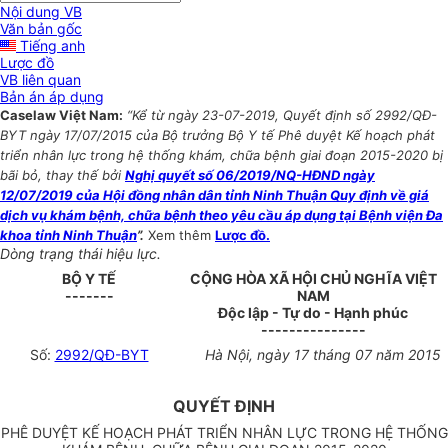
Nội dung VB
Văn bản gốc
Tiếng anh
Lược đồ
VB liên quan
Bản án áp dụng
Caselaw Việt Nam:
“Kể từ ngày 23-07-2019, Quyết định số 2992/QĐ-
BYT ngày 17/07/2015 của Bộ trưởng Bộ Y tế Phê duyệt Kế hoạch phát
triển nhân lực trong hệ thống khám, chữa bệnh giai đoạn 2015-2020 bị
bãi bỏ, thay thế bởi
Nghị quyết số 06/2019/NQ-HĐND ngày
12/07/2019 của Hội đồng nhân dân tỉnh Ninh Thuận Quy định về giá
dịch vụ khám bệnh, chữa bệnh theo yêu cầu áp dụng tại Bệnh viện Đa
khoa tỉnh Ninh Thuận
”.
Xem thêm
Lược đồ.
Dòng trạng thái hiệu lực.
BỘ Y TẾ
CỘNG HÒA XÃ HỘI CHỦ NGHĨA VIỆT
-------
NAM
Độc lập - Tự do - Hạnh phúc
---------------
Số:
2992/QĐ-BYT
Hà Nội, ngày 17 tháng 07 năm 2015
QUYẾT ĐỊNH
PHÊ DUYỆT KẾ HOẠCH PHÁT TRIỂN NHÂN LỰC TRONG HỆ THỐNG