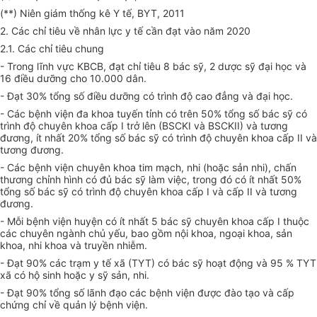
(**) Niên giám thống kê Y tế, BYT, 2011
2. Các chỉ tiêu về nhân lực y tế cần đạt vào năm 2020
2.1. Các chỉ tiêu chung
- Trong lĩnh vực KBCB, đạt chỉ tiêu 8 bác sỹ, 2 dược sỹ đại học và
16 điều dưỡng cho 10.000 dân.
- Đạt 30%
tổng
số điều dưỡng có trình độ cao đẳng và đại học.
- Các bệnh viện đa khoa tuyến tỉnh có trên 50% tổng số bác sỹ có
trình độ chuyên khoa cấp I trở lên (BSCKI và BSCKII) và tương
đương, ít nhất 20% tổng số bác sỹ có trình độ chuyên khoa cấp II và
tương đương.
- Các bệnh viện chuyên khoa tim mạch, nhi (hoặc sản nhi), chấn
thương chỉnh hình có đủ bác sỹ làm việc, trong đó có ít nhất 50%
tổng số bác sỹ có trình độ chuyên khoa cấp I và cấp II và tương
đương.
- Mỗi bệnh viện huyện có ít nhất 5 bác sỹ chuyên khoa cấp I thuộc
các chuyên ngành chủ yếu, bao gồm nội khoa, ngoại khoa, sản
khoa, nhi khoa và truyền nhiễm.
- Đạt 90% các trạm y tế xã (TYT) có bác sỹ hoạt động và 95 % TYT
xã có hộ sinh hoặc y sỹ sản, nhi.
- Đạt 90% tổng số lãnh đạo các bệnh viện được đào tạo và cấp
chứng chỉ về quản lý bệnh viện.