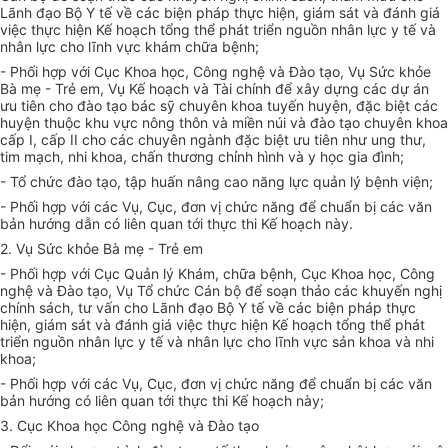
Lãnh đạo Bộ Y tế về các biện pháp thực hiện, giám sát và đánh giá
việc thực hiện
Kế hoạch
tổng thể phát triển nguồn nhân lực y tế và
nhân lực cho lĩnh vực khám chữa bệnh;
- Phối hợp
với Cục Khoa học, Công nghệ và Đào tạo, Vụ Sức khỏe
Bà mẹ - Trẻ em, Vụ Kế hoạch và Tài chính để xây dựng các dự án
ưu tiên cho đào tạo bác sỹ chuyên khoa tuyến huyện, đặc biệt các
huyện thuộc khu vực nông thôn và miền núi và đào tạo chuyên khoa
cấp I, cấp II cho các chuyên ngành đặc biệt ưu tiên như ung thư,
tim mạch, nhi khoa, chấn thương chỉnh hình và y học gia đình;
- Tổ chức đào tạo, tập huấn nâng cao năng lực quản lý bệnh viện;
- Phối hợp
với các Vụ, Cục, đơn vị chức năng để
chuẩn
bị các văn
bản hướng dẫn có liên quan tới thực thi
Kế hoạch
này.
2. Vụ Sức khỏe Bà mẹ - Trẻ em
- Phối hợp
với Cục Quản lý Khám, chữa bệnh, Cục Khoa học, Công
nghệ và Đào tạo, Vụ Tổ chức Cán bộ để soạn thảo các khuyến nghị
chính sách, tư vấn cho Lãnh đạo Bộ Y tế về các biện pháp thực
hiện, giám sát và đánh giá việc thực hiện Kế hoạch tổng thể phát
triển nguồn nhân lực y tế và nhân lực cho lĩnh vực sản khoa và nhi
khoa;
- Phối hợp
với các Vụ, Cục, đơn vị chức năng để chuẩn bị các văn
bản hướng có liên quan tới thực thi
Kế hoạch
này;
3. Cục Khoa học Công nghệ và Đào tạo