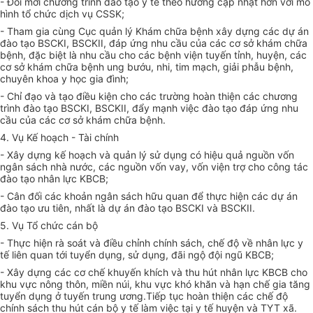
- Đổi mới chương trình đào tạo y tế theo hướng cập nhật hơn với mô
hình
tổ chức
dịch vụ CSSK;
- Tham gia cùng Cục quản lý Khám chữa bệnh xây dựng các dự án
đào tạo BSCKI, BSCKII, đáp ứng nhu cầu của các cơ sở khám chữa
bệnh, đặc biệt là nhu cầu cho các bệnh viện tuyến tỉnh, huyện, các
cơ sở khám chữa bệnh ung bướu, nhi, tim mạch, giải phẫu bệnh,
chuyên khoa y học gia đình;
- Chỉ đạo và tạo điều kiện cho các trường hoàn thiện các chương
trình đào tạo BSCKI, BSCKII, đẩy mạnh việc đào tạo đáp ứng nhu
cầu của các cơ sở khám chữa bệnh.
4. Vụ
Kế hoạch
- Tài chính
- Xây dựng kế hoạch và quản lý sử dụng có hiệu quả nguồn vốn
ngân sách nhà nước, các nguồn vốn vay, vốn viện trợ cho công tác
đào tạo nhân lực KBCB;
- Cân đối các khoản ngân sách hữu quan để thực hiện các dự án
đào tạo ưu tiên, nhất là dự án đào tạo BSCKI và BSCKII.
5. Vụ Tổ chức cán bộ
- Thực hiện rà soát và điều chỉnh chính sách, chế độ về nhân lực y
tế liên quan tới tuyển dụng, sử dụng, đãi ngộ đội ngũ KBCB;
- Xây dựng các cơ chế khuyến khích và thu hút nhân lực KBCB cho
khu vực nông thôn, miền núi, khu vực khó khăn và hạn chế gia tăng
tuyển dụng ở tuyến trung ương.Tiếp tục hoàn thiện các chế độ
chính sách thu hút cán bộ y tế làm việc tại y tế huyện và TYT xã.