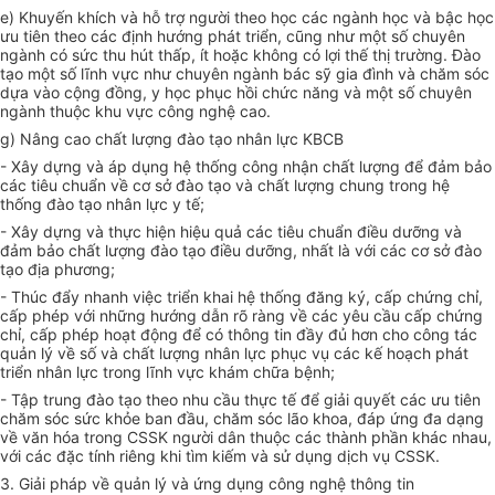
e) Khuyến khích và hỗ trợ ng
ườ
i theo học các ngành học và bậc học
ưu tiên theo các định hướng phát triển, cũng như một số chuyên
ngành có sức thu hút thấp, ít hoặc không có lợi thế thị trường. Đào
tạo một số lĩnh vực như chuyên ngành bác sỹ gia đình và chăm sóc
dựa vào cộng đồng, y học phục hồi chức năng và một số chuyên
ngành thuộc khu vực công nghệ cao.
g) Nâng cao chất lượng đào tạo nhân lực KBCB
- Xây dựng và áp dụng hệ thống công nhận chất lượng để đảm bảo
các tiêu
chuẩn
về cơ sở đào tạo và chất lượng chung trong hệ
thống đào tạo nhân lực y tế;
- Xây dựng và thực hiện hiệu quả các tiêu chuẩn điều dưỡng và
đảm bảo
chất
lượng đào tạo điều dưỡng, nhất là với các cơ sở đào
tạo địa phương;
- Thúc đẩy nhanh việc triển khai hệ thống đăng ký, cấp chứng chỉ,
cấp phép với những hướng dẫn rõ ràng về các yêu cầu cấp chứng
chỉ, cấp phép hoạt động để có thông tin đầy đủ hơn cho công tác
quản lý về số và chất lượng nhân lực phục vụ các kế hoạch phát
triển
nhân lực trong lĩnh vực khám chữa bệnh;
- Tập trung đào tạo theo nhu cầu thực tế để giải quyết các ưu tiên
chăm sóc sức khỏe ban đầu, chăm sóc lão khoa, đáp ứng đa dạng
về văn hóa trong CSSK người dân thuộc các thành phần khác nhau,
với các đặc tính riêng khi tìm kiếm và sử dụng dịch vụ CSSK.
3. Giải pháp về quản lý và ứng dụng công ng
hệ thông tin