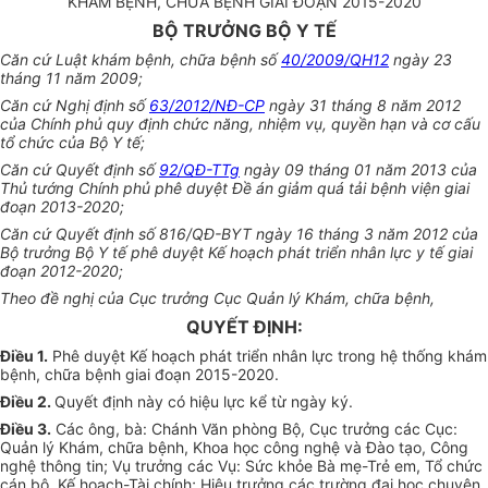
KHÁM BỆNH, CHỮA BỆNH GIAI ĐOẠN 2015-2020
BỘ TRƯỞNG BỘ Y TẾ
Căn cứ Luật khám bệnh, chữa bệnh số
40/2009/QH12
ngày 23
tháng 11 năm 2009;
Căn cứ Nghị định số
63/2012/NĐ-CP
ngày 31 tháng 8 năm 2012
của Chính phủ quy định chức năng, nhiệm vụ, quyền hạn và cơ cấu
tổ chức của Bộ Y tế;
Căn cứ Quyết định số
92/QĐ-TTg
ngày 09 tháng 01 năm 2013 của
Thủ tướng Chính phủ phê duyệt
Đề án
giảm quá tải bệnh viện giai
đoạn 2013-2020;
Căn cứ Quyết định số 816/QĐ-BYT ngày 16 tháng 3 năm 2012 của
Bộ trưởng Bộ Y tế phê duyệt
Kế hoạch
phát triển nhân lực y tế giai
đoạn 2012-2020;
Theo đề nghị của Cục trưởng Cục Quản lý Khám, chữa bệnh,
QUYẾT ĐỊNH:
Điều 1.
Phê duyệt Kế hoạch phát triển nhân lực trong hệ thống khám
bệnh, chữa bệnh giai đoạn 2015-2020.
Điều 2.
Quyết định này có hiệu lực kể từ ngày ký.
Điều 3.
Các ông, bà: Chánh Văn phòng Bộ, Cục trưởng các Cục:
Quản lý Khám, chữa bệnh, Khoa học công nghệ và Đào tạo, Công
ng
hệ thông tin
; Vụ trưởng các Vụ: Sức khỏe Bà mẹ-Trẻ em, Tổ chức
cán bộ,
Kế hoạch
-Tài chính; Hiệu trưởng các trường đại học chuyên