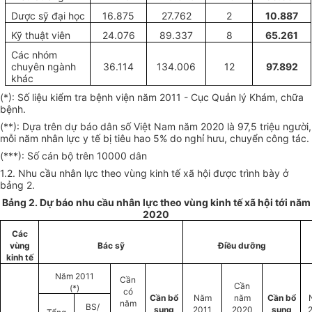
Dược sỹ đại học
16.875
27.762
2
10.887
Kỹ thuật viên
24.076
89.337
8
65.261
Các nhóm
chuyên ngành
36.114
134.006
12
97.892
khác
(*): Số liệu kiểm tra bệnh viện năm 2011 - Cục Quản lý Khám, chữa
bệnh.
(**): Dựa trên dự báo dân số Việt Nam năm 2020 là 97,5 triệu người,
mỗi năm nhân lực y tế bị tiêu hao 5% do nghỉ hưu, chuyển công tác.
(***): Số cán bộ trên 10000 dân
1.2. Nhu cầu nhân lực theo vùng kinh tế xã hội được trình bày ở
bảng 2.
Bảng 2. Dự báo nhu cầu nhân lực theo vùng kinh tế xã hội tới năm
2020
Các
vùng
Bác sỹ
Điều dưỡng
kinh tế
Năm 2011
Cần
Cần
(*)
có
Cần bổ
Năm
năm
Cần bổ
năm
BS/
sung
2011
2020
sung