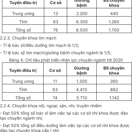
Gi
ườ
ng
BS chuyên
Tuyến điều trị
Cơ sở
bệnh
khoa
Trung ương
13
2.200
440
Tỉnh
63
6.300
1.260
Tổng số
76
8.500
1.700
2.2.3. Chuyên khoa tim mạch
-
Tỉ lệ bác sĩ/điều dưỡng tim mạch là 1/2;
-
Tỉ lệ bác sỹ tim mạch/giường bệnh chuyên ngành là 1/5;
Bảng 4. Chỉ tiêu phát triển nhân lực chuyên ngành tới 2020
Gi
ườ
ng
BS chuyên
Tuyến điều trị
Cơ sở
bệnh
khoa
Trung ương
11
1.300
260
Tỉnh
63
4.410
882
Tổng số
74
5.710
1.142
2.2.4. Chuyên khoa nội, ngoại, sản, nhi, truyền nhiễm
- Đạt 50% tổng số bác sĩ làm việc tại các cơ sở nhi khoa được đào
tạo chuyên ngành nhi;
- Đạt 50% tổng số điều dưỡng làm việc tại các cơ sở nhi khoa được
đào tạo chuyên khoa cấp I nhi;