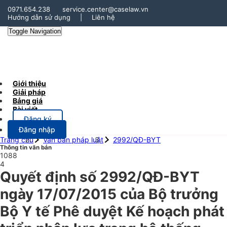
0971.654.238
service.center@caselaw.vn
Hướng dẫn sử dụng
|
Liên hệ
Toggle Navigation
Giới thiệu
Giải pháp
Bảng giá
Bài viết
Đăng ký
Đăng nhập
Trang chủ
Văn bản pháp luật
2992/QĐ-BYT
Thông tin văn bản
1088
4
Quyết định số 2992/QĐ-BYT
ngày 17/07/2015 của Bộ trưởng
Bộ Y tế Phê duyệt Kế hoạch phát