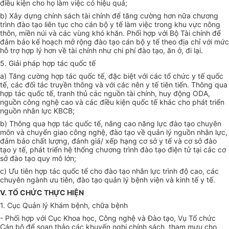
điều kiện cho họ làm việc có hiệu quả;
b) Xây dựng chính sách tài chính để tăng cường hơn nữa chương
trình đào tạo liên tục cho cán bộ y tế làm việc trong khu vực nông
thôn, miền núi và các vùng khó khăn.
Phối hợp
với Bộ Tài chính để
đảm bảo kế hoạch mở rộng đào tạo cán bộ y tế theo địa chỉ với mức
hỗ trợ hợp lý hơn về tài chính như chi phí đào tạo, ăn ở, đi lại.
5. Giải pháp
hợp tác
quốc tế
a) Tăng cường
hợp tác
quốc tế, đặc biệt với các tổ chức y tế quốc
tế, các đối tác truyền thông và với các nên y tế tiên tiến. Thông qua
hợp tác quốc tế, tranh thủ các nguồn tài chính, huy động ODA,
nguồn công nghệ cao và các
điều kiện
quốc tế khác cho phát triển
nguồn nhân lực KBCB;
b) Thông qua
hợp tác
quốc tế, nâng cao năng lực đào tạo chuyên
môn và chuyển giao công nghệ, đào tạo về quản lý nguồn nhân lực,
đảm bảo chất lượng, đánh giá/ xếp hạng cơ sở y tế và cơ sở đào
tạo y tế, phát triển hệ thống chương trình đào tạo điện tử tại các cơ
sở đào tạo quy mô lớn;
c) Ưu tiên
hợp tác
quốc tế cho đào tạo nhân lực trình độ cao, các
chuyên ngành ưu tiên, đào tạo quản lý bệnh viện và kinh tế y tế.
V. TỔ CHỨC THỰC HIỆN
1. Cục Quản lý Khám bệnh, chữa bệnh
- Phối hợp với Cục Khoa học, Công nghệ và Đào tạo, Vụ
Tổ chức
Cán bộ để soạn thảo các khuyến nghị chính sách, tham mưu cho