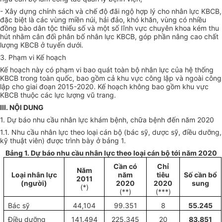
- Xây dựng chính sách và chế độ đãi ngộ
hợp lý
cho nhân lực KBCB,
đặc biệt là các vùng miền núi, hải đảo, khó khăn, vùng có nhiều
đồng bào dân tộc thiểu số và một số lĩnh vực chuyên khoa kém thu
hút nhằm cân đối phân bố nhân lực KBCB, góp phần nâng cao chất
lượng KBCB ở tuyến dưới.
3. Phạm vi
Kế hoạch
Kế hoạch
này có phạm vi bao quát toàn bộ nhân lực của hệ thống
KBCB trong toàn
quốc
, bao gồm cả khu vực công lập và ngoài công
lập cho giai đoạn 2015-2020.
Kế hoạch
không bao gồm khu vực
KBCB thuộc các lực lượng vũ trang.
III. NỘI DUNG
1. Dự báo nhu cầu nhân lực khám bệnh, chữa bệnh đến năm 2020
1.1. Nhu cầu nhân lực theo loại cán bộ (bác sỹ, dược sỹ, điều dưỡng,
kỹ thuật viên) được trình bày ở bảng 1.
Bảng 1. Dự báo nhu cầu nhân lực theo loại cán bộ tới năm 2020
Cần có
Chỉ
Năm
Loại nhân lực
năm
tiêu
Số cần bổ
2011
(người)
2020
2020
sung
(*)
(**)
(***)
Bác sỹ
44,104
99.351
8
55.245
Điều dưỡng
141.494
225.345
20
83.851