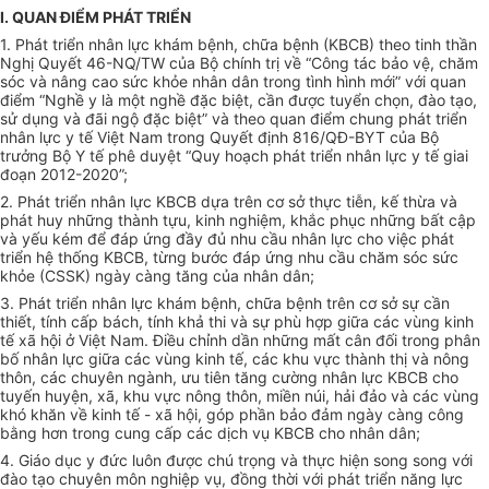
I. QUAN ĐIỂM PHÁT TRIỂN
1. Phát triển nhân lực khám bệnh, chữa bệnh (KBCB) theo tinh thần
Nghị
Quyết
46-NQ/TW của Bộ chính trị
về
“Công tác bảo vệ, chăm
sóc và nâng cao sức
khỏe
nhân dân trong tình hình mới” với quan
điểm “Nghề y là một nghề đặc biệt, cần được tuyển chọn, đào tạo,
sử dụng và đãi ngộ đặc biệt” và theo quan điểm chung phát triển
nhân lực y tế Việt Nam trong Quyết định 816/QĐ-BYT của Bộ
trưởng Bộ Y tế phê duyệt “Quy hoạch phát triển nhân lực y tế giai
đoạn 2012-2020”;
2. Phát triển nhân lực KBCB dựa trên cơ sở thực tiễn, kế thừa và
phát huy những thành tựu, kinh nghiệm, khắc phục những bất cập
và yếu kém để đáp ứng đầy đủ nhu cầu nhân lực cho việc phát
triển hệ thống KBCB, từng bước đáp ứng nhu cầu chăm sóc sức
khỏe (CSSK) ngày càng tăng của nhân dân;
3. Phát triển nhân lực khám bệnh, chữa bệnh trên cơ sở sự cần
thiết, tính cấp bách, tính khả thi và sự
phù hợp
giữa các vùng kinh
tế xã hội ở Việt Nam. Điều chỉnh dần những mất cân đối trong phân
bố nhân lực giữa các vùng
kinh tế
, các khu vực thành thị và nông
thôn, các chuyên ngành, ưu tiên tăng cường nhân lực KBCB cho
tuyến huyện, xã, khu vực nông thôn, miền núi, hải đảo và các vùng
khó khăn về kinh tế - xã hội, góp phần bảo đảm ngày càng công
bằng hơn trong cung cấp các dịch vụ KBCB cho nhân dân;
4. Giáo dục y đức luôn được chú trọng và thực hiện song song với
đào tạo chuyên môn nghiệp vụ, đồng thời với phát
triển
năng lực