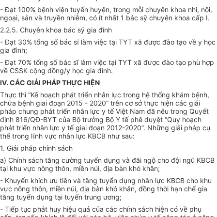
- Đạt 100% bệnh viện tuyến huyện, trong mỗi chuyên khoa nhi, nội,
ngoại, sản và truyền nhiễm, có ít nhất 1 bác sỹ chuyên khoa cấp I.
2.2.5. Chuyên khoa bác sỹ gia đình
- Đạt 30% tổng số bác sĩ làm việc tại TYT xã được đào tạo về y học
gia đình;
- Đạt 70%
tổng
số bác sĩ làm việc tại TYT xã được đào tạo
phù hợp
về CSSK cộng đồng/y học gia đình.
IV. CÁC GIẢI PHÁP THỰC HIỆN
Thực thi “
Kế hoạch
phát triển nhân lực trong hệ thống khám bệnh,
chữa bệnh giai đoạn 2015 - 2020” trên cơ sở thực hiện các giải
pháp chung phát triển nhân lực y tế Việt Nam đã nêu trong Quyết
định 816/QĐ-BYT của Bộ trưởng Bộ Y tế phê duyệt “Quy hoạch
phát triển nhân lực y tế giai đoạn 2012-2020”. Những giải pháp
cụ
thể
trong lĩnh vực nhân lực KBCB như sau:
1. Giải pháp chính sách
a) Chính sách tăng cường tuyển dụng và đãi ngộ cho đội ngũ KBCB
tại khu vực nông thôn, miền núi, địa bàn khó khăn;
- Khuyến khích ưu tiên và tăng tuyển dụng nhân lực KBCB cho khu
vực nông thôn, miền núi, địa bàn khó khăn, đồng thời hạn chế gia
tăng tuyển dụng tại tuyến trung ương;
- Tiếp tục phát huy hiệu quả của các chính sách hiện có về phụ