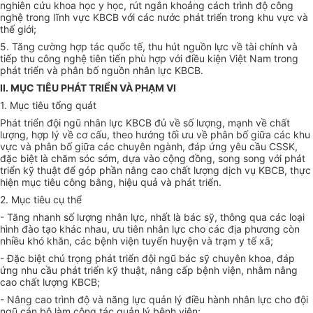
nghiên cứu khoa học y học, rút ngắn khoảng cách trình độ công
nghệ trong lĩnh vực KBCB với các nước phát triển trong khu vực và
thế giới;
5. Tăng cường
hợp tác
quốc tế, thu hút nguồn lực về tài chính và
tiếp thu công nghệ tiên tiến
phù hợp
với điều kiện Việt Nam trong
phát triển và phân bố nguồn nhân lực KBCB.
II. MỤC TIÊU PHÁT TRIỂN VÀ PHẠM VI
1. Mục tiêu
tổng
quát
Phát triển đội ngũ nhân lực KBCB đủ về số lượng, mạnh về chất
lượng, hợp lý về cơ cấu, theo hướng tối ưu về phân bố giữa các khu
vực và phân bố giữa các chuyên ngành, đáp ứng yêu cầu CSSK,
đặc biệt là chăm sóc sớm, dựa vào cộng đồng, song song với phát
triển kỹ thuật để góp phần nâng cao chất lượng dịch vụ KBCB, thực
hiện mục tiêu công bằng, hiệu quả và phát triển.
2. Mục tiêu cụ thể
- Tăng nhanh số lượng nhân lực, nhất là bác sỹ, thông qua các loại
hình đào tạo khác nhau, ưu tiên nhân lực cho các địa phương còn
nhiều khó khăn, các bệnh viện tuyến huyện và trạm y tế xã;
- Đặc biệt chú trọng phát triển đội ngũ bác sỹ chuyên khoa, đáp
ứng nhu cầu
phát triển
kỹ thuật, nâng
cấp
bệnh viện, nhằm nâng
cao chất lượng KBCB;
- Nâng cao trình độ và năng lực quản lý điều hành nhân lực cho đội
ngũ cán bộ làm công tác quản lý bệnh viện;