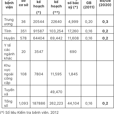
Số
BS/GB
kế
kế
bệnh
số bác
GB
cơ sở
(2020)
hoạch
hoạch
viện
sỹ (*)
(2011)
(*)
(**)
Trung
36
20544
22640
4,999
0,20
0,3
ương
Tỉnh
351
91587
103,254
17,260
0,16
0,2
Huyện
578
64404
69,442
11,608
0,16
0,2
Y t
ế
các
20
3547
690
ngành
khác
Khu
vực
ngoài
108
7804
11,595
1,845
công
cập
Tuyến
49,470
xã
Tổng
1,093
187886
262,223
44,104
0,16
0,2
số
(*) Số liệu Kiểm tra bệnh viện, 2012