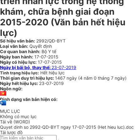
triển nhân lực trong hệ thống
khám, chữa bệnh giai đoạn
2015-2020
(Văn bản hết hiệu
lực)
Số hiệu văn bản:
2992/QĐ-BYT
Loại văn bản:
Quyết định
Cơ quan ban hành:
Bộ Y tế
Ngày ban hành:
17-07-2015
Ngày có hiệu lực:
17-07-2015
Ngày bị bãi bỏ, thay thế:
23-07-2019
Hết hiệu lực
Tình trạng hiệu lực:
Thời gian duy trì hiệu lực:
1467 ngày
(
4 năm
0 tháng
7 ngày
)
Ngày hết hiệu lực:
23-07-2019
Ngôn ngữ:
Định dạng văn bản hiện có:
MỤC LỤC
Không có mục lục
Tải về (WORD)
Quyet dinh so 2992-QD-BYT ngay 17-07-2015 (Het hieu luc).doc
Tải lược đồ