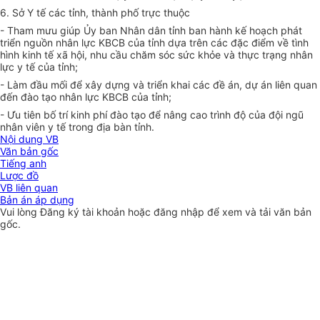
6. Sở Y tế các tỉnh, thành phố trực thuộc
- Tham mưu giúp
Ủy ban
Nhân dân tỉnh ban hành kế hoạch phát
triển nguồn nhân lực KBCB của tỉnh dựa trên các đặc điểm về tình
hình kinh tế xã hội, nhu cầu chăm sóc sức khỏe và thực trạng nhân
lực y tế của tỉnh;
- Làm đầu mối để xây dựng và triển khai các đề án, dự án liên quan
đến đào tạo nhân lực KBCB của tỉnh;
- Ưu tiên bố trí kinh phí đào tạo để nâng cao trình độ của đội ngũ
nhân viên y tế trong địa bàn tỉnh.
Nội dung VB
Văn bản gốc
Tiếng anh
Lược đồ
VB liên quan
Bản án áp dụng
Vui lòng
Đăng ký
tài khoản hoặc
đăng nhập
để xem và tải văn bản
gốc.