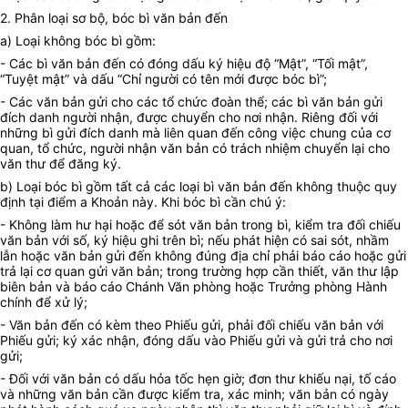
2. Phân loại sơ bộ, bóc bì văn bản đến
a) Loại không bóc bì gồm:
- Các bì văn bản đến có đóng dấu ký hiệu độ “Mật”, “Tối mật”,
“Tuyệt mật” và dấu “Chỉ người có tên mới được bóc bì”;
- Các văn bản gửi cho các tổ chức đoàn thể; các bì văn bản gửi
đích danh người nhận, được chuyển cho nơi nhận. Riêng đối với
những bì gửi đích danh mà liên quan đến công việc chung của cơ
quan, tổ chức, người nhận văn bản có trách nhiệm chuyển lại cho
văn thư để đăng ký.
b) Loại bóc bì gồm tất cả các loại bì văn bản đến không thuộc quy
định tại điểm a Khoản này. Khi bóc bì cần chú ý:
- Không làm hư hại hoặc để sót văn bản trong bì, kiểm tra đối chiếu
văn bản với số, ký hiệu ghi trên bì; nếu phát hiện có sai sót, nhầm
lẫn hoặc văn bản gửi đến không đúng địa chỉ phải báo cáo hoặc gửi
trả lại cơ quan gửi văn bản; trong trường hợp cần thiết, văn thư lập
biên bản và báo cáo Chánh Văn phòng hoặc Trưởng phòng Hành
chính để xử lý;
- Văn bản đến có kèm theo Phiếu gửi, phải đối chiếu văn bản với
Phiếu gửi; ký xác nhận, đóng dấu vào Phiếu gửi và gửi trả cho nơi
gửi;
- Đối với văn bản có dấu hỏa tốc hẹn giờ; đơn thư khiếu nại, tố cáo
và những văn bản cần được kiểm tra, xác minh; văn bản có ngày