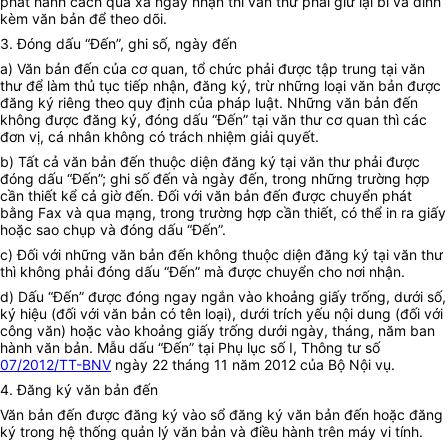
phát hành cách quá xa ngày nhận thì văn thư phải giữ lại bì và đính
kèm văn bản để theo dõi.
3. Đóng dấu “Đến”, ghi số, ngày đến
a) Văn bản đến của cơ quan, tổ chức phải được tập trung tại văn
thư để làm thủ tục tiếp nhận, đăng ký, trừ những loại văn bản được
đăng ký riêng theo quy định của pháp luật. Những văn bản đến
không được đăng ký, đóng dấu “Đến” tại văn thư cơ quan thì các
đơn vị, cá nhân không có trách nhiệm giải quyết.
b) Tất cả văn bản đến thuộc diện đăng ký tại văn thư phải được
đóng dấu “Đến”; ghi số đến và ngày đến, trong những trường hợp
cần thiết kể cả giờ đến. Đối với văn bản đến được chuyển phát
bằng Fax và qua mạng, trong trường hợp cần thiết, có thể in ra giấy
hoặc sao chụp và đóng dấu “Đến”.
c) Đối với những văn bản đến không thuộc diện đăng ký tại văn thư
thì không phải đóng dấu “Đến” mà được chuyển cho nơi nhận.
d) Dấu “Đến” được đóng ngay ngắn vào khoảng giấy trống, dưới số,
ký hiệu (đối với văn bản có tên loại), dưới trích yếu nội dung (đối với
công văn) hoặc vào khoảng giấy trống dưới ngày, tháng, năm ban
hành văn bản. Mẫu dấu “Đến” tại Phụ lục số I, Thông tư số
07/2012/TT-BNV
ngày 22 tháng 11 năm 2012 của Bộ Nội vụ.
4. Đăng ký văn bản đến
Văn bản đến được đăng ký vào sổ đăng ký văn bản đến hoặc đăng
ký trong hệ thống quản lý văn bản và điều hành trên máy vi tính.