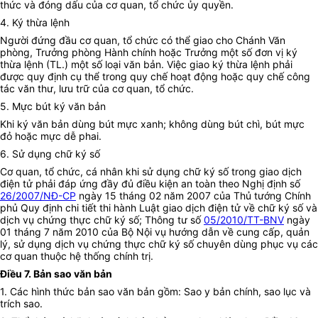
thức và đóng dấu của cơ quan, tổ chức ủy quyền.
4. Ký thừa lệnh
Người đứng đầu cơ quan, tổ chức có thể giao cho Chánh Văn
phòng, Trưởng phòng Hành chính hoặc Trưởng một số đơn vị ký
thừa lệnh (TL.) một số loại văn bản. Việc giao ký thừa lệnh phải
được quy định cụ thể trong quy chế hoạt động hoặc quy chế công
tác văn thư, lưu trữ của cơ quan, tổ chức.
5. Mực bút ký văn bản
Khi ký văn bản dùng bút mực xanh; không dùng bút chì, bút mực
đỏ hoặc mực dễ phai.
6. Sử dụng chữ ký số
Cơ quan, tổ chức, cá nhân khi sử dụng chữ ký số trong giao dịch
điện tử phải đáp ứng đầy đủ điều kiện an toàn theo Nghị định số
26/2007/NĐ-CP
ngày 15 tháng 02 năm 2007 của Thủ tướng Chính
phủ Quy định chi tiết thi hành Luật giao dịch điện tử về chữ ký số và
dịch vụ chứng thực chữ ký số; Thông tư số
05/2010/TT-BNV
ngày
01 tháng 7 năm 2010 của Bộ Nội vụ hướng dẫn về cung cấp, quản
lý, sử dụng dịch vụ chứng thực chữ ký số chuyên dùng phục vụ các
cơ quan thuộc hệ thống chính trị.
Điều 7. Bản sao văn bản
1. Các hình thức bản sao văn bản gồm: S
ao y bản chính, sao lục và
trích sao.