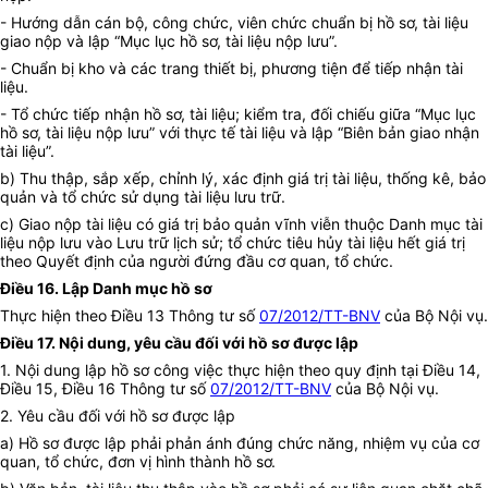
- Hướng dẫn cán bộ, công chức, viên chức chuẩn bị hồ sơ, tài liệu
giao nộp và lập “Mục lục hồ sơ, tài liệu nộp lưu”.
- Chuẩn bị kho và các trang thiết bị, phương tiện để tiếp nhận tài
liệu.
- Tổ chức tiếp nhận hồ sơ, tài liệu; kiểm tra, đối chiếu giữa “Mục lục
hồ sơ, tài liệu nộp lưu” với thực tế tài liệu và lập “Biên bản giao nhận
tài liệu”.
b) Thu thập, sắp xếp, chỉnh lý, xác định giá trị tài liệu, thống kê, bảo
quản và tổ chức sử dụng tài liệu lưu trữ.
c) Giao nộp tài liệu có giá trị bảo quản vĩnh viễn thuộc Danh mục tài
liệu nộp lưu vào Lưu trữ lịch sử; tổ chức tiêu hủy tài liệu hết giá trị
theo Quyết định của người đứng đầu cơ quan, tổ chức.
Điều 16. Lập Danh mục hồ sơ
Thực hiện theo Điều 13 Thông tư số
07/2012/TT-BNV
của Bộ Nội vụ.
Điều 17. Nội dung, yêu cầu đối với hồ sơ được lập
1. Nội dung lập hồ sơ công việc thực hiện theo quy định tại Điều 14,
Điều 15, Điều 16 Thông tư số
07/2012/TT-BNV
của Bộ Nội vụ.
2. Yêu cầu đối với hồ sơ được lập
a) Hồ sơ được lập phải phản ánh đúng chức năng, nhiệm vụ của cơ
quan, tổ chức, đơn vị hình thành hồ sơ.