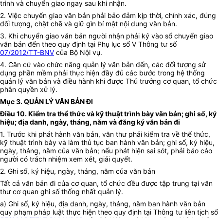
trình và chuyển giao ngay sau khi nhận.
2. Việc chuyển giao văn bản phải bảo đảm kịp thời, chính xác, đúng
đối tượng, chặt chẽ và giữ gìn bí mật nội dung văn bản.
3. Khi chuyển giao văn bản người nhận phải ký vào sổ chuyển giao
văn bản đến theo quy định tại Phụ lục số V Thông tư số
07/2012/TT-BNV
của Bộ Nội vụ.
4. Căn cứ vào chức năng quản lý văn bản đến, các đối tượng sử
dụng phần mềm phải thực hiện đầy đủ các bước trong hệ thống
quản lý văn bản và điều hành khi được Thủ trưởng cơ quan, tổ chức
phân quyền xử lý.
Mục 3. QUẢN LÝ VĂN BẢN ĐI
Điều 10. Kiểm tra thể thức và kỹ thuật trình bày văn bản; ghi số, ký
hiệu; địa danh, ngày, tháng, năm và đăng ký văn bản đi
1. Trước khi phát hành văn bản, văn thư phải kiểm tra về thể thức,
kỹ thuật trình bày và làm thủ tục ban hành văn bản; ghi số, ký hiệu,
ngày, tháng, năm của văn bản; nếu phát hiện sai sót, phải báo cáo
người có trách nhiệm xem xét, giải quyết.
2. Ghi số, ký hiệu, ngày, tháng, năm của văn bản
Tất cả văn bản đi của cơ quan, tổ chức đều được tập trung tại văn
thư cơ quan ghi số thống nhất quản lý.
a) Ghi số, ký hiệu, địa danh, ngày, tháng, năm ban hành văn bản
quy phạm pháp luật thực hiện theo quy định tại Thông tư liên tịch số