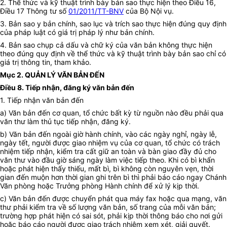
2. Thể thức và kỹ thuật trình bày bản sao thực hiện theo Điều 16,
Điều 17 Thông tư số
01/2011/TT-BNV
của Bộ Nội vụ.
3. Bản sao y bản chính, sao lục và trích sao thực hiện đúng quy định
của pháp luật có giá trị pháp lý như bản chính.
4. Bản sao chụp cả dấu và chữ ký của văn bản không thực hiện
theo đúng quy định về thể thức và kỹ thuật trình bày bản sao chỉ có
giá trị thông tin, tham khảo.
Mục 2. QUẢN LÝ VĂN BẢN ĐẾN
Điều 8. Tiếp nhận, đăng ký văn bản đến
1. Tiếp nhận văn bản đến
a) Văn bản đến cơ quan, tổ chức bất kỳ từ nguồn nào đều phải qua
văn thư làm thủ tục tiếp nhận, đăng ký.
b) Văn bản đến ngoài giờ hành chính, vào các ngày nghỉ, ngày lễ,
ngày tết, người được giao nhiệm vụ của cơ quan, tổ chức có trách
nhiệm tiếp nhận, kiểm tra cất giữ an toàn và bàn giao đầy đủ cho
văn thư vào đầu giờ sáng ngày làm việc tiếp theo. Khi có bì khẩn
hoặc phát hiện thấy thiếu, mất bì, bì không còn nguyên vẹn, thời
gian đến muộn hơn thời gian ghi trên bì thì phải báo cáo ngay Chánh
Văn phòng hoặc Trưởng phòng Hành chính để xử lý kịp thời.
c) Văn bản đến được chuyển phát qua máy fax hoặc qua mạng, văn
thư phải kiểm tra về số lượng văn bản, số trang của mỗi văn bản;
trường hợp phát hiện có sai sót, phải kịp thời thông báo cho nơi gửi
hoặc báo cáo người được giao trách nhiệm xem xét, giải quyết.