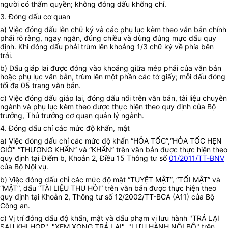
người có thẩm quyền; không đóng dấu khống chỉ.
3. Đóng dấu cơ quan
a) Việc đóng dấu lên chữ ký và các phụ lục kèm theo văn bản chính
phải rõ ràng, ngay ngắn, đúng chiều và dùng đúng mực dấu quy
định. Khi đóng dấu phải trùm lên khoảng 1/3 chữ ký về phía bên
trái.
b) Dấu giáp lai được đóng vào khoảng giữa mép phải của văn bản
hoặc phụ lục văn bản, trùm lên một phần các tờ giấy; mỗi dấu đóng
tối đa 05 trang văn bản.
c) Việc đóng dấu giáp lai, đóng dấu nổi trên văn bản, tài liệu chuyên
ngành và phụ lục kèm theo được thực hiện theo quy định của Bộ
trưởng, Thủ trưởng cơ quan quản lý ngành.
4. Đóng dấu chỉ các mức độ khẩn, mật
a) Việc đóng dấu chỉ các mức độ khẩn “HỎA TỐC”,“HỎA TỐC HẸN
GIỜ" “THƯỢNG KHẨN” và “KHẨN” trên văn bản được thực hiện theo
quy định tại Điểm b, Khoản 2, Điều 15 Thông tư số
01/2011/TT-BNV
của Bộ Nội vụ.
b) Việc đóng dấu chỉ các mức độ mật “TUYỆT MẬT”, “TỐI MẬT” và
“MẬT”, dấu “TÀI LIỆU THU HỒI” trên văn bản được thực hiện theo
quy định tại Khoản 2, Thông tư số 12/2002/TT-BCA (A11) của Bộ
Công an.
c) Vị trí đóng dấu độ khẩn, mật và dấu phạm vi lưu hành "TRẢ LẠI
SAU KHI HỌP", "XEM XONG TRẢ LẠI", "LƯU HÀNH NỘI BỘ" trên