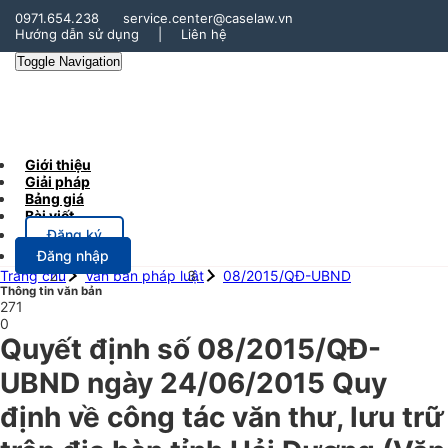
0971.654.238
service.center@caselaw.vn
Hướng dẫn sử dụng
|
Liên hệ
Toggle Navigation
Giới thiệu
Giải pháp
Bảng giá
Bài viết
Đăng ký
Đăng nhập
Trang chủ
Văn bản pháp luật
08/2015/QĐ-UBND
Thông tin văn bản
271
0
Quyết định số 08/2015/QĐ-
UBND ngày 24/06/2015 Quy
định về công tác văn thư, lưu trữ