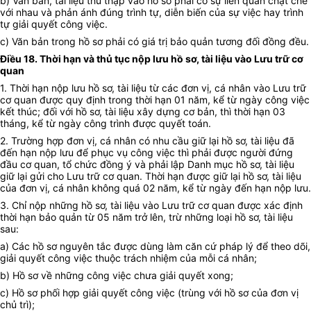
b) Văn bản, tài liệu thu thập vào hồ sơ phải có sự liên quan chặt chẽ
với nhau và phản ánh đúng trình tự, diễn biến của sự việc hay trình
tự giải quyết công việc.
c) Văn bản trong hồ sơ phải có giá trị bảo quản tương đối đồng đều.
Điều 18. Thời hạn và thủ tục nộp lưu hồ sơ, tài liệu vào Lưu trữ cơ
quan
1. Thời hạn nộp lưu hồ sơ, tài liệu từ các đơn vị, cá nhân vào Lưu trữ
cơ quan được quy định trong thời hạn 01 năm, kể từ ngày công việc
kết thúc; đối với hồ sơ, tài liệu xây dựng cơ bản, thì thời hạn 03
tháng, kể từ ngày công trình được quyết toán.
2. Trường hợp đơn vị, cá nhân có nhu cầu giữ lại hồ sơ, tài liệu đã
đến hạn nộp lưu để phục vụ công việc thì phải được người đứng
đầu cơ quan, tổ chức đồng ý và phải lập Danh mục hồ sơ, tài liệu
giữ lại gửi cho Lưu trữ cơ quan. Thời hạn được giữ lại hồ sơ, tài liệu
của đơn vị, cá nhân không quá 02 năm, kể từ ngày đến hạn nộp lưu.
3. Chỉ nộp những hồ sơ, tài liệu vào Lưu trữ cơ quan được xác định
thời hạn bảo quản từ 05 năm trở lên, trừ những loại hồ sơ, tài liệu
sau:
a) Các hồ sơ nguyên tắc được dùng làm căn cứ pháp lý để theo dõi,
giải quyết công việc thuộc trách nhiệm của mỗi cá nhân;
b) Hồ sơ về những công việc chưa giải quyết xong;
c) Hồ sơ phối hợp giải quyết công việc (trùng với hồ sơ của đơn vị
chủ trì);