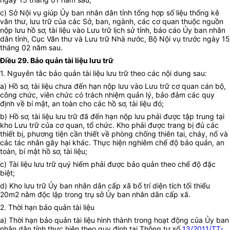
c) Sở Nội vụ giúp Ủy ban nhân dân tỉnh tổng hợp số liệu thống kê
văn thư, lưu trữ của các Sở, ban, ngành, các cơ quan thuộc nguồn
nộp lưu hồ sơ, tài liệu vào Lưu trữ lịch sử tỉnh, báo cáo Ủy ban nhân
dân tỉnh, Cục Văn thư và Lưu trữ Nhà nước, Bộ Nội vụ trước ngày 15
tháng 02 năm sau.
Điều 29. Bảo quản tài liệu lưu trữ
1. Nguyên tắc bảo quản tài liệu lưu trữ theo các nội dung sau:
a) Hồ sơ, tài liệu chưa đến hạn nộp lưu vào Lưu trữ cơ quan cán bộ,
công chức, viên chức có trách nhiệm quản lý, bảo đảm các quy
định về bí mật, an toàn cho các hồ sơ, tài liệu đó;
b) Hồ sơ, tài liệu lưu trữ đã đến hạn nộp lưu phải được tập trung tại
kho Lưu trữ của cơ quan, tổ chức. Kho phải được trang bị đủ các
thiết bị, phương tiện cần thiết về phòng chống thiên tai, cháy, nổ và
các tác nhân gây hại khác. Thực hiện nghiêm chế độ bảo quản, an
toàn, bí mật hồ sơ, tài liệu;
c) Tài liệu lưu trữ quý hiếm phải được bảo quản theo chế độ đặc
biệt;
d) Kho lưu trữ Ủy ban nhân dân cấp xã bố trí diện tích tối thiểu
20m2 nằm độc lập trong trụ sở Ủy ban nhân dân cấp xã.
2. Thời hạn bảo quản tài liệu
a) Thời hạn bảo quản tài liệu hình thành trong hoạt động của Ủy ban
nhân dân tỉnh thực hiện theo quy định tại Thông tư số
13/2011/TT-