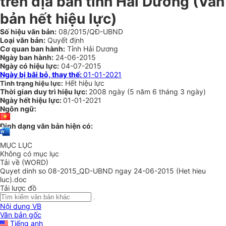
trên địa bàn tỉnh Hải Dương
(Văn
bản hết hiệu lực)
Số hiệu văn bản:
08/2015/QĐ-UBND
Loại văn bản:
Quyết định
Cơ quan ban hành:
Tỉnh Hải Dương
Ngày ban hành:
24-06-2015
Ngày có hiệu lực:
04-07-2015
Ngày bị bãi bỏ, thay thế:
01-01-2021
Hết hiệu lực
Tình trạng hiệu lực:
Thời gian duy trì hiệu lực:
2008 ngày
(
5 năm
6 tháng
3 ngày
)
Ngày hết hiệu lực:
01-01-2021
Ngôn ngữ:
Định dạng văn bản hiện có:
MỤC LỤC
Không có mục lục
Tải về (WORD)
Quyet dinh so 08-2015_QD-UBND ngay 24-06-2015 (Het hieu
luc).doc
Tải lược đồ
Nội dung VB
Văn bản gốc
Tiếng anh