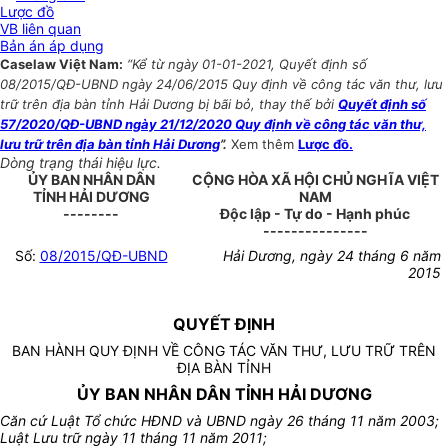
Lược đồ
VB liên quan
Bản án áp dụng
Caselaw Việt Nam:
“Kể từ ngày 01-01-2021, Quyết định số
08/2015/QĐ-UBND ngày 24/06/2015 Quy định về công tác văn thư, lưu
trữ trên địa bàn tỉnh Hải Dương bị bãi bỏ, thay thế bởi
Quyết định số
57/2020/QĐ-UBND ngày 21/12/2020 Quy định về công tác văn thư,
lưu trữ trên địa bàn tỉnh Hải Dương
”.
Xem thêm
Lược đồ.
Dòng trạng thái hiệu lực.
ỦY BAN NHÂN DÂN
CỘNG HÒA XÃ HỘI CHỦ NGHĨA VIỆT
TỈNH HẢI DƯƠNG
NAM
--------
Độc lập - Tự do - Hạnh phúc
---------------
Số:
08/
2015/QĐ-UBND
Hải D­ương, ngày 24 tháng 6 năm
2015
QUYẾT ĐỊNH
BAN HÀNH QUY ĐỊNH VỀ CÔNG TÁC VĂN THƯ, LƯU TRỮ TRÊN
ĐỊA BÀN TỈNH
ỦY BAN NHÂN DÂN TỈNH HẢI DƯƠNG
Căn cứ Luật Tổ chức HĐND và UBND ngày 26 tháng 11 năm 2003;
Luật Lưu trữ ngày 11 tháng 11 năm 2011;