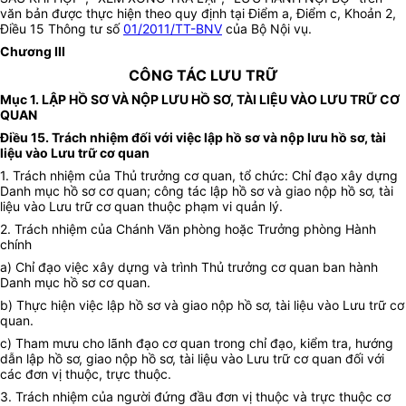
văn bản được thực hiện theo quy định tại Điểm a, Điểm c, Khoản 2,
Điều 15 Thông tư số
01/2011/TT-BNV
của Bộ Nội vụ.
Chương III
CÔNG TÁC LƯU TRỮ
Mục 1. LẬP HỒ SƠ VÀ NỘP LƯU HỒ SƠ, TÀI LIỆU VÀO LƯU TRỮ CƠ
QUAN
Điều 15. Trách nhiệm đối với việc lập hồ sơ và nộp lưu hồ sơ, tài
liệu vào Lưu trữ cơ quan
1. Trách nhiệm của Thủ trưởng cơ quan, tổ chức: Chỉ đạo xây dựng
Danh mục hồ sơ cơ quan; công tác lập hồ sơ và giao nộp hồ sơ, tài
liệu vào Lưu trữ cơ quan thuộc phạm vi quản lý.
2. Trách nhiệm của Chánh Văn phòng hoặc Trưởng phòng Hành
chính
a) Chỉ đạo việc xây dựng và trình Thủ trưởng cơ quan ban hành
Danh mục hồ sơ cơ quan.
b) Thực hiện việc lập hồ sơ và giao nộp hồ sơ, tài liệu vào Lưu trữ cơ
quan.
c) Tham mưu cho lãnh đạo cơ quan trong chỉ đạo, kiểm tra, hướng
dẫn lập hồ sơ, giao nộp hồ sơ, tài liệu vào Lưu trữ cơ quan đối với
các đơn vị thuộc, trực thuộc.
3. Trách nhiệm của người đứng đầu đơn vị thuộc và trực thuộc cơ