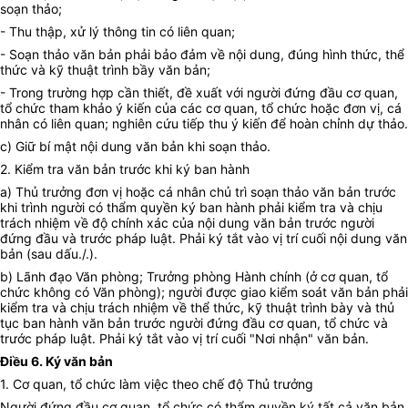
soạn thảo;
- Thu thập, xử lý thông tin có liên quan;
- Soạn thảo văn bản phải bảo đảm về nội dung, đúng hình thức, thể
thức và kỹ thuật trình bầy văn bản;
- Trong trường hợp cần thiết, đề xuất với người đứng đầu cơ quan,
tổ chức tham khảo ý kiến của các cơ quan, tổ chức hoặc đơn vị, cá
nhân có liên quan; nghiên cứu tiếp thu ý kiến để hoàn chỉnh dự thảo.
c) Giữ bí mật nội dung văn bản khi soạn thảo.
2. Kiểm tra văn bản trước khi ký ban hành
a) Thủ trưởng đơn vị hoặc cá nhân chủ trì soạn thảo văn bản trước
khi trình người có thẩm quyền ký ban hành phải kiểm tra và chịu
trách nhiệm về độ chính xác của nội dung văn bản trước người
đứng đầu và trước pháp luật. Phải ký tắt vào vị trí cuối nội dung văn
bản (sau dấu./.).
b) Lãnh đạo Văn phòng; Trưởng phòng Hành chính (ở cơ quan, tổ
chức không có Văn phòng); người được giao kiểm soát văn bản phải
kiểm tra và chịu trách nhiệm về thể thức, kỹ thuật trình bày và thủ
tục ban hành văn bản trước người đứng đầu cơ quan, tổ chức và
trước pháp luật. Phải ký tắt vào vị trí cuối "Nơi nhận" văn bản.
Điều 6. Ký văn bản
1. Cơ quan, tổ chức làm việc theo chế độ Thủ trưởng
Người đứng đầu cơ quan, tổ chức có thẩm quyền ký tất cả văn bản