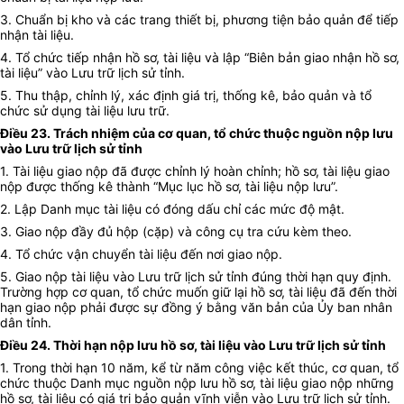
3. Chuẩn bị kho và các trang thiết bị, phương tiện bảo quản để tiếp
nhận tài liệu.
4. Tổ chức tiếp nhận hồ sơ, tài liệu và lập “Biên bản giao nhận hồ sơ,
tài liệu” vào Lưu trữ lịch sử tỉnh.
5. Thu thập, chỉnh lý, xác định giá trị, thống kê, bảo quản và tổ
chức sử dụng tài liệu lưu trữ.
Điều 23. Trách nhiệm của cơ quan, tổ chức thuộc nguồn nộp lưu
vào Lưu trữ lịch sử tỉnh
1. Tài liệu giao nộp đã được chỉnh lý hoàn chỉnh; hồ sơ, tài liệu giao
nộp được thống kê thành “Mục lục hồ sơ, tài liệu nộp lưu”.
2. Lập Danh mục tài liệu có đóng dấu chỉ các mức độ mật.
3. Giao nộp đầy đủ hộp (cặp) và công cụ tra cứu kèm theo.
4. Tổ chức vận chuyển tài liệu đến nơi giao nộp.
5. Giao nộp tài liệu vào Lưu trữ lịch sử tỉnh đúng thời hạn quy định.
Trường hợp cơ quan, tổ chức muốn giữ lại hồ sơ, tài liệu đã đến thời
hạn giao nộp phải được sự đồng ý bằng văn bản của Ủy ban nhân
dân tỉnh.
Điều 24. Thời hạn nộp lưu hồ sơ, tài liệu vào Lưu trữ lịch sử tỉnh
1. Trong thời hạn 10 năm, kể từ năm công việc kết thúc, cơ quan, tổ
chức thuộc Danh mục nguồn nộp lưu hồ sơ, tài liệu giao nộp những
hồ sơ, tài liệu có giá trị bảo quản vĩnh viễn vào Lưu trữ lịch sử tỉnh.