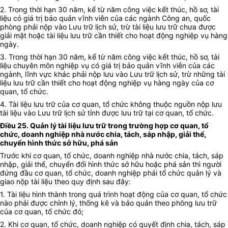
2. Trong thời hạn 30 năm, kể từ năm công việc kết thúc, hồ sơ, tài
liệu có giá trị bảo quản vĩnh viễn của các ngành Công an, quốc
phòng phải nộp vào Lưu trữ lịch sử, trừ tài liệu lưu trữ chưa được
giải mật hoặc tài liệu lưu trữ cần thiết cho hoạt động nghiệp vụ hàng
ngày.
3. Trong thời hạn 30 năm, kể từ năm công việc kết thúc, hồ sơ, tài
liệu chuyên môn nghiệp vụ có giá trị bảo quản vĩnh viễn của các
ngành, lĩnh vực khác phải nộp lưu vào Lưu trữ lịch sử, trừ những tài
liệu lưu trữ cần thiết cho hoạt động nghiệp vụ hàng ngày của cơ
quan, tổ chức.
4. Tài liệu lưu trữ của cơ quan, tổ chức không thuộc nguồn nộp lưu
tài liệu vào Lưu trữ lịch sử tỉnh được lưu trữ tại cơ quan, tổ chức.
Điều 25. Quản lý tài liệu lưu trữ trong trường hợp cơ quan, tổ
chức, doanh nghiệp nhà nước chia, tách, sáp nhập, giải thể,
chuyển hình thức sở hữu, phá sản
Trước khi cơ quan, tổ chức, doanh nghiệp nhà nước chia, tách, sáp
nhập, giải thể, chuyển đổi hình thức sở hữu hoặc phá sản thì người
đứng đầu cơ quan, tổ chức, doanh nghiệp phải tổ chức quản lý và
giao nộp tài liệu theo quy định sau đây:
1. Tài liệu hình thành trong quá trình hoạt động của cơ quan, tổ chức
nào phải được chỉnh lý, thống kê và bảo quản theo phông lưu trữ
của cơ quan, tổ chức đó;
2. Khi cơ quan, tổ chức, doanh nghiệp có quyết định chia, tách, sáp