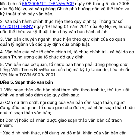
liên tịch số
55/2005/TTLT-BNV-VPCP
ngày 06 tháng 5 năm 2005
của Bộ Nội vụ và Văn phòng Chính phủ hướng dẫn về thể thức và
kỹ thuật trình bày văn bản.
2. Văn bản hành chính thực hiện theo quy định tại Thông tư số
01/2011/TT-BNV
ngày 19 tháng 01 năm 2011 của Bộ Nội vụ hướng
dẫn thể thức và kỹ thuật trình bày văn bản hành chính.
3. Văn bản chuyên ngành, thực hiện theo quy định của cơ quan
quản lý ngành và các quy định của pháp luật.
4. Văn bản của các tổ chức chính trị, tổ chức chính trị - xã hội do cơ
quan Trung ương của tổ chức đó quy định.
5. Văn bản của cơ quan, tổ chức ban hành phải dùng phông chữ
tiếng Việt: Times NewRoman của bộ mã ký tự Unicode, tiêu chuẩn
Việt Nam TCVN 6909: 2001.
Điều 5. Soạn thảo văn bản
1. Việc soạn thảo văn bản phải thực hiện theo trình tự, thủ tục luật
định và phải bảo đảm các quy định sau:
a) Căn cứ tính chất, nội dung của văn bản cần soạn thảo, người
đứng đầu cơ quan, tổ chức giao cho đơn vị, cá nhân soạn thảo hoặc
chủ trì soạn thảo văn bản;
b) Đơn vị hoặc cá nhân được giao soạn thảo văn bản có trách
nhiệm:
- Xác định hình thức, nội dung và độ mật, khẩn của văn bản cần