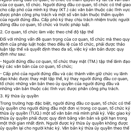
của cơ quan, tổ chức. Người đứng đầu cơ quan, tổ chức có thể giao
cho cấp phó của mình ký thay (KT.) các văn bản thuộc các lĩnh vực
được phân công phụ trách và một số văn bản thuộc thẩm quyền
của người đứng đầu. Cấp phó ký thay chịu trách nhiệm trước người
đứng đầu cơ quan, tổ chức và trước pháp luật.
2. Cơ quan, tổ chức làm việc theo chế độ tập thể
Đối với những vấn đề quan trọng của cơ quan, tổ chức mà theo quy
định của pháp luật hoặc theo điều lệ của tổ chức, phải được thảo
luận tập thể và quyết định theo đa số, việc ký văn bản được quy
định như sau:
- Người đứng đầu cơ quan, tổ chức thay mặt (TM.) tập thể lãnh đạo
ký các văn bản của cơ quan, tổ chức;
- Cấp phó của người đứng đầu và các thành viên giữ chức vụ lãnh
đạo khác được thay mặt tập thể, ký thay người đứng đầu cơ quan,
tổ chức những văn bản theo ủy quyền của người đứng đầu và
những văn bản thuộc các lĩnh vực được phân công phụ trách.
3. Ký thừa ủy quyền
Trong trường hợp đặc biệt, người đứng đầu cơ quan, tổ chức có thể
ủy quyền cho người đứng đầu một đơn vị trong cơ quan, tổ chức ký
thừa ủy quyền (TUQ.) một số văn bản mà mình phải ký. Việc giao ký
thừa ủy quyền phải được quy định bằng văn bản và giới hạn trong
một thời gian nhất định. Người được ký thừa ủy quyền không được
ủy quyền lại cho người khác ký. Văn bản ký thừa ủy quyền theo thể