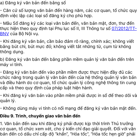
a) Đăng ký văn bản đến bằng sổ
- Căn cứ số lượng văn bản đến hàng năm, các cơ quan, tổ chức quy
định việc lập các loại sổ đăng ký cho phù hợp.
- Mẫu Sổ đăng ký các loại văn bản đến, văn bản mật, đơn, thư đến
thực hiện theo quy định tại Phụ lục số II, III Thông tư số
07/2012/TT-
BNV
của Bộ Nội vụ.
- Khi đăng ký văn bản, cần bảo đảm rõ ràng, chính xác; không viết
bằng bút chì, bút mực đỏ; không viết tắt những từ, cụm từ không
thông dụng.
b) Đăng ký văn bản đến bằng phần mềm quản lý văn bản đến trên
máy vi tính.
- Đăng ký văn bản đến vào phần mềm được thực hiện đầy đủ các
chức năng trong quản lý văn bản đến của hệ thống quản lý văn bản
và điều hành do cơ quan, tổ chức quản lý công nghệ thông tin cung
cấp và theo quy định của pháp luật hiện hành.
- Khi đăng ký văn bản vào phần mềm phải được in sổ để theo dõi và
quản lý.
- Không dùng máy vi tính có nối mạng để đăng ký văn bản mật đến.
Điều 9. Trình, chuyển giao văn bản đến
1. Văn bản đến sau khi đăng ký phải được kịp thời trình Thủ trưởng
cơ quan, tổ chức xem xét, cho ý kiến chỉ đạo giải quyết. Đối với văn
bản đến có dấu chỉ cấp độ “khẩn”, “Hỏa tốc”, “Hỏa tốc hẹn giờ” phải