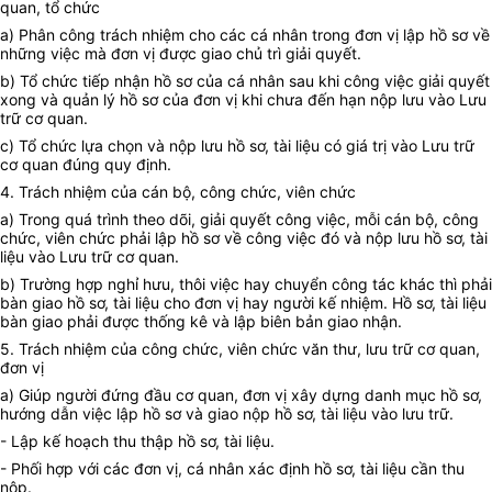
quan, tổ chức
a) Phân công trách nhiệm cho các cá nhân trong đơn vị lập hồ sơ về
những việc mà đơn vị được giao chủ trì giải quyết.
b) Tổ chức tiếp nhận hồ sơ của cá nhân sau khi công việc giải quyết
xong và quản lý hồ sơ của đơn vị khi chưa đến hạn nộp lưu vào Lưu
trữ cơ quan.
c) Tổ chức lựa chọn và nộp lưu hồ sơ, tài liệu có giá trị vào Lưu trữ
cơ quan đúng quy định.
4. Trách nhiệm của cán bộ, công chức, viên chức
a) Trong quá trình theo dõi, giải quyết công việc, mỗi cán bộ, công
chức, viên chức phải lập hồ sơ về công việc đó và nộp lưu hồ sơ, tài
liệu vào Lưu trữ cơ quan.
b) Trường hợp nghỉ hưu, thôi việc hay chuyển công tác khác thì phải
bàn giao hồ sơ, tài liệu cho đơn vị hay người kế nhiệm. Hồ sơ, tài liệu
bàn giao phải được thống kê và lập biên bản giao nhận.
5. Trách nhiệm của công chức, viên chức văn thư, lưu trữ cơ quan,
đơn vị
a) Giúp người đứng đầu cơ quan, đơn vị xây dựng danh mục hồ sơ,
hướng dẫn việc lập hồ sơ và giao nộp hồ sơ, tài liệu vào lưu trữ.
- Lập kế hoạch thu thập hồ sơ, tài liệu.
- Phối hợp với các đơn vị, cá nhân xác định hồ sơ, tài liệu cần thu
nộp.