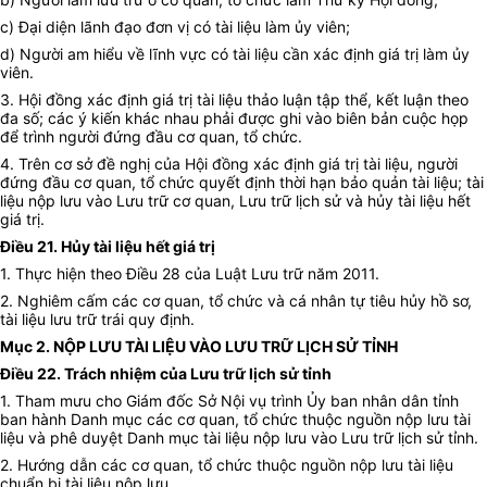
c) Đại diện lãnh đạo đơn vị có tài liệu làm ủy viên;
d) Người am hiểu về lĩnh vực có tài liệu cần xác định giá trị làm ủy
viên.
3. Hội đồng xác định giá trị tài liệu thảo luận tập thể, kết luận theo
đa số; các ý kiến khác nhau phải được ghi vào biên bản cuộc họp
để trình người đứng đầu cơ quan, tổ chức.
4. Trên cơ sở đề nghị của Hội đồng xác định giá trị tài liệu, người
đứng đầu cơ quan, tổ chức quyết định thời hạn bảo quản tài liệu; tài
liệu nộp lưu vào Lưu trữ cơ quan, Lưu trữ lịch sử và hủy tài liệu hết
giá trị.
Điều 21. Hủy tài liệu hết giá trị
1. Thực hiện theo Điều 28 của Luật Lưu trữ năm 2011.
2. Nghiêm cấm các cơ quan, tổ chức và cá nhân tự tiêu hủy hồ sơ,
tài liệu lưu trữ trái quy định.
Mục 2. NỘP LƯU TÀI LIỆU VÀO LƯU TRỮ LỊCH SỬ TỈNH
Điều 22. Trách nhiệm của Lưu trữ lịch sử tỉnh
1. Tham mưu cho Giám đốc Sở Nội vụ trình Ủy ban nhân dân tỉnh
ban hành Danh mục các cơ quan, tổ chức thuộc nguồn nộp lưu tài
liệu và phê duyệt Danh mục tài liệu nộp lưu vào Lưu trữ lịch sử tỉnh.
2. Hướng dẫn các cơ quan, tổ chức thuộc nguồn nộp lưu tài liệu
chuẩn bị tài liệu nộp lưu.