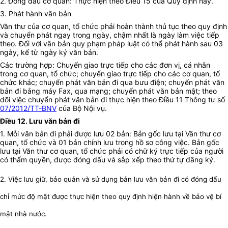
2. Đóng dấu cơ quan: Thực hiện theo Điều 15 của Quy định này.
3. Phát hành văn bản
Văn thư của cơ quan, tổ chức phải hoàn thành thủ tục theo quy định
và chuyển phát ngay trong ngày, chậm nhất là ngày làm việc tiếp
theo. Đối với văn bản quy phạm pháp luật có thể phát hành sau 03
ngày, kể từ ngày ký văn bản.
Các trường hợp: Chuyển giao trực tiếp cho các đơn vị, cá nhân
trong cơ quan, tổ chức; chuyển giao trực tiếp cho các cơ quan, tổ
chức khác; chuyển phát văn bản đi qua bưu điện; chuyển phát văn
bản đi bằng máy Fax, qua mạng; chuyển phát văn bản mật; theo
dõi việc chuyển phát văn bản đi thực hiện theo Điều 11 Thông tư số
07/2012/TT-BNV
của Bộ Nội vụ.
Điều 12. Lưu văn bản đi
1. Mỗi văn bản đi phải được lưu 02 bản: Bản gốc lưu tại Văn thư cơ
quan, tổ chức và 01 bản chính lưu trong hồ sơ công việc. Bản gốc
lưu tại Văn thư cơ quan, tổ chức phải có chữ ký trực tiếp của người
có thẩm quyền, được đóng dấu và sắp xếp theo thứ tự đăng ký.
2. Việc lưu giữ, bảo quản và sử dụng bản lưu văn bản đi có đóng dấu
chỉ mức độ mật được thực hiện theo quy định hiện hành về bảo vệ bí
mật nhà nước.