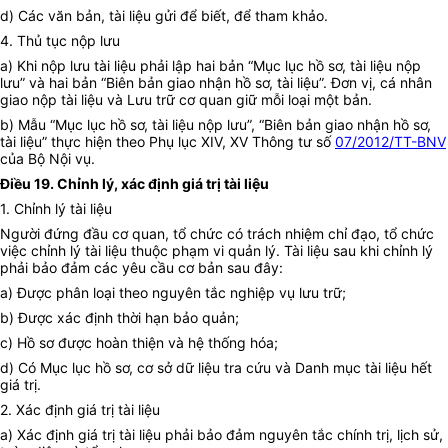
d) Các văn bản, tài liệu gửi để biết, để tham khảo.
4. Thủ tục nộp lưu
a) Khi nộp lưu tài liệu phải lập hai bản “Mục lục hồ sơ, tài liệu nộp
lưu” và hai bản “Biên bản giao nhận hồ sơ, tài liệu”. Đơn vị, cá nhân
giao nộp tài liệu và Lưu trữ cơ quan giữ mỗi loại một bản.
b) Mẫu “Mục lục hồ sơ, tài liệu nộp lưu”, “Biên bản giao nhận hồ sơ,
tài liệu” thực hiện theo Phụ lục XIV, XV Thông tư số
07/2012/TT-BNV
của Bộ Nội vụ.
Điều 19. Chỉnh lý, xác định giá trị tài liệu
1. Chỉnh lý tài liệu
Người đứng đầu cơ quan, tổ chức có trách nhiệm chỉ đạo, tổ chức
việc chỉnh lý tài liệu thuộc phạm vi quản lý. Tài liệu sau khi chỉnh lý
phải bảo đảm các yêu cầu cơ bản sau đây:
a) Được phân loại theo nguyên tắc nghiệp vụ lưu trữ;
b) Được xác định thời hạn bảo quản;
c) Hồ sơ được hoàn thiện và hệ thống hóa;
d) Có Mục lục hồ sơ, cơ sở dữ liệu tra cứu và Danh mục tài liệu hết
giá trị.
2. Xác định giá trị tài liệu
a) Xác định giá trị tài liệu phải bảo đảm nguyên tắc chính trị, lịch sử,