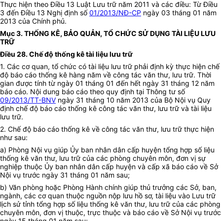
Thực hiện theo Điều 13 Luật Lưu trữ năm 2011 và các điều: Từ Điều
3 đến Điều 13 Nghị định số
01/2013/NĐ-CP
ngày 03 tháng 01 năm
2013 của Chính phủ.
Mục 3. THỐNG KÊ, BẢO QUẢN, TỔ CHỨC SỬ DỤNG TÀI LIỆU LƯU
TRỮ
Điều 28. Chế độ thống kê tài liệu lưu trữ
1. Các cơ quan, tổ chức có tài liệu lưu trữ phải định kỳ thực hiện chế
độ báo cáo thống kê hàng năm về công tác văn thư, lưu trữ. Thời
gian được tính từ ngày 01 tháng 01 đến hết ngày 31 tháng 12 năm
báo cáo. Nội dung báo cáo theo quy định tại Thông tư số
09/2013/TT-BNV
ngày 31 tháng 10 năm 2013 của Bộ Nội vụ Quy
định chế độ báo cáo thống kê công tác văn thư, lưu trữ và tài liệu
lưu trữ.
2. Chế độ báo cáo thống kê về công tác văn thư, lưu trữ thực hiện
như sau:
a) Phòng Nội vụ giúp Ủy ban nhân dân cấp huyện tổng hợp số liệu
thống kê văn thư, lưu trữ của các phòng chuyên môn, đơn vị sự
nghiệp thuộc Ủy ban nhân dân cấp huyện và cấp xã báo cáo về Sở
Nội vụ trước ngày 31 tháng 01 năm sau;
b) Văn phòng hoặc Phòng Hành chính giúp thủ trưởng các Sở, ban,
ngành, các cơ quan thuộc nguồn nộp lưu hồ sơ, tài liệu vào Lưu trữ
lịch sử tỉnh tổng hợp số liệu thống kê văn thư, lưu trữ của các phòng
chuyên môn, đơn vị thuộc, trực thuộc và báo cáo về Sở Nội vụ trước
ngày 15 tháng 01 năm sau;