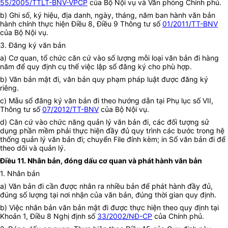
55/2005/TTLT-BNV-VPCP
của Bộ Nội vụ và Văn phòng Chính phủ.
b) Ghi số, ký hiệu, địa danh, ngày, tháng, năm ban hành văn bản
hành chính thực hiện Điều 8, Điều 9 Thông tư số
01/2011/TT-BNV
của Bộ Nội vụ.
3. Đăng ký văn bản
a) Cơ quan, tổ chức căn cứ vào số lượng mỗi loại văn bản đi hàng
năm để quy định cụ thể việc lập sổ đăng ký cho phù hợp.
b) Văn bản mật đi, văn bản quy phạm pháp luật được đăng ký
riêng.
c) Mẫu sổ đăng ký văn bản đi theo hướng dẫn tại Phụ lục số VII,
Thông tư số
07/2012/TT-BNV
của Bộ Nội vụ.
d) Căn cứ vào chức năng quản lý văn bản đi, các đối tượng sử
dụng phần mềm phải thực hiện đầy đủ quy trình các bước trong hệ
thống quản lý văn bản đi; chuyển File đính kèm; in Sổ văn bản đi để
theo dõi và quản lý.
Điều 11. Nhân bản, đóng dấu cơ quan và phát hành văn bản
1. Nhân bản
a) Văn bản đi cần được nhân ra nhiều bản để phát hành đầy đủ,
đúng số lượng tại nơi nhận của văn bản, đúng thời gian quy định.
b) Việc nhân bản văn bản mật đi được thực hiện theo quy định tại
Khoản 1, Điều 8 Nghị định số
33/2002/NĐ-CP
của Chính phủ.