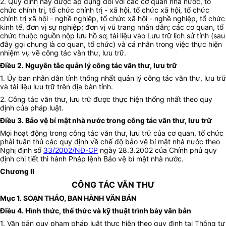
2. Quy định này được áp dụng đối với các cơ quan nhà nước, tổ
chức chính trị, tổ chức chính trị - xã hội, tổ chức xã hội, tổ chức
chính trị xã hội - nghề nghiệp, tổ chức xã hội - nghề nghiệp, tổ chức
kinh tế, đơn vị sự nghiệp; đơn vị vũ trang nhân dân; các cơ quan, tổ
chức thuộc nguồn nộp lưu hồ sơ, tài liệu vào Lưu trữ lịch sử tỉnh (sau
đây gọi chung là cơ quan, tổ chức) và cá nhân trong việc thực hiện
nhiệm vụ về công tác văn thư, lưu trữ.
Điều 2. Nguyên tắc quản lý công tác văn thư, lưu trữ
1. Ủy ban nhân dân tỉnh thống nhất quản lý công tác văn thư, lưu trữ
và tài liệu lưu trữ trên địa bàn tỉnh.
2. Công tác văn thư, lưu trữ được thực hiện thống nhất theo quy
định của pháp luật.
Điều 3. Bảo vệ bí mật nhà nước trong công tác văn thư, lưu trữ
Mọi hoạt động trong công tác văn thư, lưu trữ của cơ quan, tổ chức
phải tuân thủ các quy định về chế độ bảo vệ bí mật nhà nước theo
Nghị định số
33/2002/NĐ-CP
ngày 28.3.2002 của Chính phủ quy
định chi tiết thi hành Pháp lệnh Bảo vệ bí mật nhà nước.
Chương II
CÔNG TÁC VĂN THƯ
Mục 1. SOẠN THẢO, BAN HÀNH VĂN BẢN
Điều 4. Hình thức, thể thức và kỹ thuật trình bày văn bản
1. Văn bản quy phạm pháp luật thực hiện theo quy định tại Thông tư