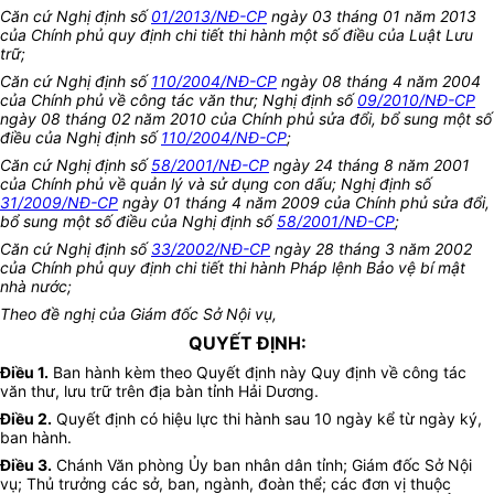
Căn cứ Nghị định số
01/2013/NĐ-CP
ngày 03 tháng 01 năm 2013
của Chính phủ quy định chi tiết thi hành một số điều của Luật Lưu
trữ;
Căn cứ Nghị định số
110/2004/NĐ-CP
ngày 08 tháng 4 năm 2004
của Chính phủ về công tác văn thư; Nghị định số
09/2010/NĐ-CP
ngày 08 tháng 02 năm 2010 của Chính phủ sửa đổi, bổ sung một số
điều của Nghị định số
110/2004/NĐ-CP
;
Căn cứ Nghị định số
58/2001/NĐ-CP
ngày 24 tháng 8 năm 2001
của Chính phủ về quản lý và sử dụng con dấu; Nghị định số
31/2009/NĐ-CP
ngày 01 tháng 4 năm 2009 của Chính phủ sửa đổi,
bổ sung một số điều của Nghị định số
58/2001/NĐ-CP
;
Căn cứ Nghị định số
33/2002/NĐ-CP
ngày 28 tháng 3 năm 2002
của Chính phủ quy định chi tiết thi hành Pháp lệnh Bảo vệ bí mật
nhà nước;
Theo đề nghị của Giám đốc Sở Nội vụ,
QUYẾT ĐỊNH:
Điều 1.
Ban hành kèm theo Quyết định này Quy định về công tác
văn thư, lưu trữ trên địa bàn tỉnh Hải Dương.
Điều 2.
Quyết định có hiệu lực thi hành sau 10 ngày kể từ ngày ký,
ban hành.
Điều 3.
Chánh Văn phòng Ủy ban nhân dân tỉnh; Giám đốc Sở Nội
vụ; Thủ trưởng các sở, ban, ngành, đoàn thể; các đơn vị thuộc