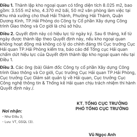
Điều 1.
Thành lập kho ngoại quan có tổng diện tích 8.025 m2, bao
gồm: 3.555 m2 kho, 4.370 m2 bãi, 50 m2 văn phòng làm việc tại
Khu nhà xưởng cho thuê Hải Thành, Phường Hải Thành, Quận
Dương Kinh, TP.Hải Phòng do Công ty Cổ phần Xây dựng Công
trình Giao thông và Cơ giới là chủ sở hữu.
Điều 2.
Quyết định này có hiệu lực từ ngày ký. Sau 6 tháng, kể từ
ngày được thành lập theo Quyết định này, nếu kho ngoại quan
không hoạt động mà không có lý do chính đáng thì Cục trưởng Cục
Hải quan TP.Hải Phòng kiểm tra, báo cáo để Tổng cục Hải quan
chấm dứt hiệu lực của Quyết định thành lập kho ngoại quan nêu tại
Điều 1.
Điều 3.
Các ông (bà) Giám đốc Công ty cổ phần Xây dựng Công
trình Giao thông và Cơ giới, Cục trưởng Cục Hải quan TP.Hải Phòng,
Cục trưởng Cục Giám sát quản lý về Hải quan, Cục trưởng Cục
Công nghệ thông tin & Thống kê Hải quan chịu trách nhiệm thi hành
Quyết định này./.
KT. TỔNG CỤC TRƯỞNG
PHÓ TỔNG CỤC TRƯỞNG
Nơi nhận:
- Như Điều 3;
- Lưu: VT, GSQL (3).
Vũ Ngọc Anh