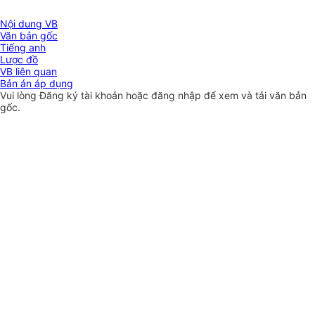
Nội dung VB
Văn bản gốc
Tiếng anh
Lược đồ
VB liên quan
Bản án áp dụng
Vui lòng
Đăng ký
tài khoản hoặc
đăng nhập
để xem và tải văn bản
gốc.