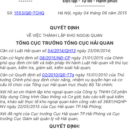
-------
Độc lập - Tự do - Hạnh phúc
---------------
Số:
1553/QĐ-TCHQ
Hà Nội, ngày 04 tháng 06 năm 2015
QUYẾT ĐỊNH
VỀ VIỆC THÀNH LẬP KHO NGOẠI QUAN
TỔNG CỤC TRƯỞNG TỔNG CỤC HẢI QUAN
Căn cứ Luật Hải quan số
54/2014/QH13
ngày 23/06/2014;
Căn cứ Nghị định số
08/2015/NĐ-CP
ngày 21/01/2015 của Chính
phủ quy định chi tiết và biện pháp thi hành Luật Hải quan về thủ tục
hải quan, kiểm tra, giám sát, kiểm soát hải quan;
Căn cứ Quyết định số
02/2010/QĐ-TTg
ngày 15/01/2010 của Thủ
tướng Chính phủ quy định chức năng, nhiệm vụ quyền hạn và cơ
cấu tổ chức của Tổng cục Hải quan trực thuộc Bộ Tài chính;
Xét hồ sơ xin thành lập kho ngoại quan của Công ty TNHH Cổ phần
Xây dựng Công trình Giao thông và Cơ giới; báo cáo kết quả kiểm
tra, khảo sát thực tế kho ngoại quan kèm công văn số 3681/HQHP-
NV ngày 22/05/2015 của Cục Hải quan TP.Hải Phòng;
Xét đề nghị của Cục trưởng Cục Hải quan TP.Hải Phòng và Cục
trưởng Cục Giám sát quản lý về Hải quan,
QUYẾT ĐỊNH: