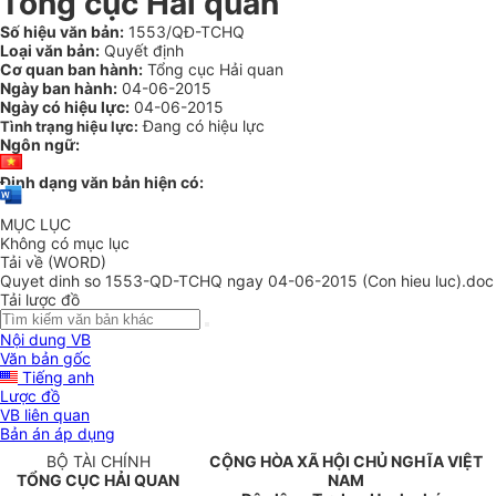
Tổng cục Hải quan
Số hiệu văn bản:
1553/QĐ-TCHQ
Loại văn bản:
Quyết định
Cơ quan ban hành:
Tổng cục Hải quan
Ngày ban hành:
04-06-2015
Ngày có hiệu lực:
04-06-2015
Đang có hiệu lực
Tình trạng hiệu lực:
Ngôn ngữ:
Định dạng văn bản hiện có:
MỤC LỤC
Không có mục lục
Tải về (WORD)
Quyet dinh so 1553-QD-TCHQ ngay 04-06-2015 (Con hieu luc).doc
Tải lược đồ
Nội dung VB
Văn bản gốc
Tiếng anh
Lược đồ
VB liên quan
Bản án áp dụng
B
Ộ
TÀI CHÍNH
CỘNG HÒA XÃ HỘI CHỦ NGHĨA VIỆT
TỔNG CỤC HẢI QUAN
NAM