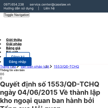
0971.654.238
service.center@caselaw.vn
Hướng dẫn sử dụng
|
Liên hệ
Toggle Navigation
Giới thiệu
Giải pháp
Bảng giá
Bài viết
Đăng ký
Đăng nhập
Trang chủ
Văn bản pháp luật
1553/QĐ-TCHQ
Thông tin văn bản
86
0
Quyết định số 1553/QĐ-TCHQ
ngày 04/06/2015 Về thành lập
kho ngoại quan ban hành bởi