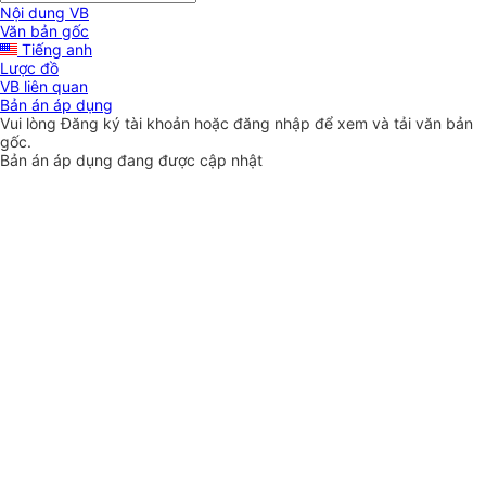
Nội dung VB
Văn bản gốc
Tiếng anh
Lược đồ
VB liên quan
Bản án áp dụng
Vui lòng
Đăng ký
tài khoản hoặc
đăng nhập
để xem và tải văn bản
gốc.
Bản án áp dụng đang được cập nhật