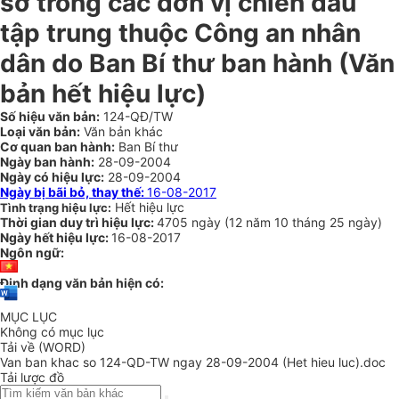
sở trong các đơn vị chiến đấu
tập trung thuộc Công an nhân
dân do Ban Bí thư ban hành (Văn
bản hết hiệu lực)
Số hiệu văn bản:
124-QĐ/TW
Loại văn bản:
Văn bản khác
Cơ quan ban hành:
Ban Bí thư
Ngày ban hành:
28-09-2004
Ngày có hiệu lực:
28-09-2004
Ngày bị bãi bỏ, thay thế:
16-08-2017
Hết hiệu lực
Tình trạng hiệu lực:
Thời gian duy trì hiệu lực:
4705 ngày
(
12 năm
10 tháng
25 ngày
)
Ngày hết hiệu lực:
16-08-2017
Ngôn ngữ:
Định dạng văn bản hiện có:
MỤC LỤC
Không có mục lục
Tải về (WORD)
Van ban khac so 124-QD-TW ngay 28-09-2004 (Het hieu luc).doc
Tải lược đồ