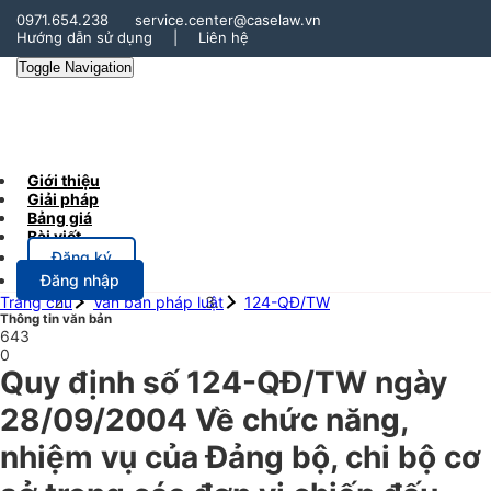
0971.654.238
service.center@caselaw.vn
Hướng dẫn sử dụng
|
Liên hệ
Toggle Navigation
Giới thiệu
Giải pháp
Bảng giá
Bài viết
Đăng ký
Đăng nhập
Trang chủ
Văn bản pháp luật
124-QĐ/TW
Thông tin văn bản
643
0
Quy định số 124-QĐ/TW ngày
28/09/2004 Về chức năng,
nhiệm vụ của Đảng bộ, chi bộ cơ