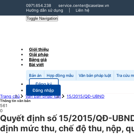
0971.654.238
service.center@caselaw.vn
Hướng dẫn sử dụng
|
Liên hệ
Toggle Navigation
Giới thiệu
Giải pháp
Bảng giá
Bài viết
Bản án
Hợp đồng mẫu
Văn bản pháp luật
Tra cứu 
Đăng ký
Đăng nhập
Trang chủ
Văn bản pháp luật
15/2015/QĐ-UBND
Thông tin văn bản
561
0
Quyết định số 15/2015/QĐ-UBND
định mức thu, chế độ thu, nộp, qu