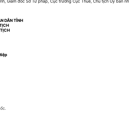
nh, Giám đốc Sở Tư pháp, Cục trưởng Cục Thuế, Chủ tịch Ủy ban nhâ
N DÂN TỈNH
TỊCH
 TỊCH
Hiệp
gốc.