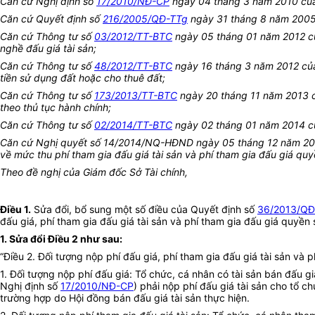
Căn cứ Nghị định số
17/2010/NĐ-CP
ngày 04 tháng 3 năm 2010 của 
Căn cứ Quyết định số
216/2005/QĐ-TTg
ngày 31 tháng 8 năm 2005 c
Căn cứ Thông tư số
03/2012/TT-BTC
ngày 05 tháng 01 năm 2012 của
nghề đấu giá tài sản;
Căn cứ Thông tư số
48/2012/TT-BTC
ngày 16 tháng 3 năm 2012 của 
tiền sử dụng đất hoặc cho thuê đất;
Căn cứ Thông tư số
173/2013/TT-BTC
ngày 20 tháng 11 năm 2013 của
theo thủ tục hành chính;
Căn cứ Thông tư số
02/2014/TT-BTC
ngày 02 tháng 01 năm 2014 của
Căn cứ Nghị quyết số 14/2014/NQ-HĐND ngày 05 tháng 12 năm 2014
về mức thu phí tham gia đấu giá tài sản và phí tham gia đấu giá quy
Theo đề nghị của Giám đốc Sở Tài chính,
Điều 1.
Sửa đổi, bổ sung một số điều của Quyết định số
36/2013/Q
đấu giá, phí tham gia đấu giá tài sản và phí tham gia đấu giá quyền 
1. Sửa đổi Điều 2 như sau:
“Điều 2. Đối tượng nộp phí đấu giá, phí tham gia đấu giá tài sản và 
1. Đối tượng nộp phí đấu giá: Tổ chức, cá nhân có tài sản bán đấu gi
Nghị định số
17/2010/NĐ-CP
) phải nộp phí đấu giá tài sản cho tổ 
trường hợp do Hội đồng bán đấu giá tài sản thực hiện.