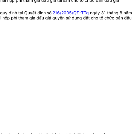
hải nộp phí tham gia đấu giá tài sản cho tổ chức bán đấu giá
quy định tại Quyết định số
216/2005/QĐ-TTg
ngày 31 tháng 8 năm
i nộp phí tham gia đấu giá quyền sử dụng đất cho tổ chức bán đấu