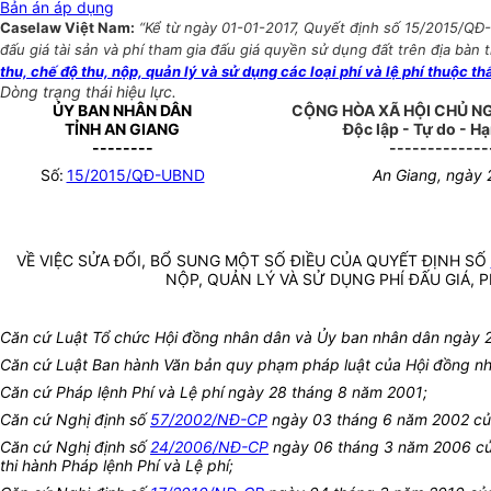
Bản án áp dụng
Caselaw Việt Nam:
“Kể từ ngày 01-01-2017, Quyết định số 15/2015/QĐ
đấu giá tài sản và phí tham gia đấu giá quyền sử dụng đất trên địa bàn t
thu, chế độ thu, nộp, quản lý và sử dụng các loại phí và lệ phí thuộc
Dòng trạng thái hiệu lực.
ỦY BAN NHÂN DÂN
CỘNG HÒA XÃ HỘI CHỦ N
TỈNH AN GIANG
Độc lập - Tự do - H
--------
-------------
Số:
15/2015/QĐ-UBND
An Giang, ngày 
VỀ VIỆC SỬA ĐỔI, BỔ SUNG MỘT SỐ ĐIỀU CỦA QUYẾT ĐỊNH SỐ
NỘP, QUẢN LÝ VÀ SỬ DỤNG PHÍ ĐẤU GIÁ, P
Căn cứ Luật Tổ chức Hội đồng nhân dân và Ủy ban nhân dân ngày 
Căn cứ Luật Ban hành Văn bản quy phạm pháp luật của Hội đồng n
Căn cứ Pháp lệnh Phí và Lệ phí ngày 28 tháng 8 năm 2001;
Căn cứ Nghị định số
57/2002/NĐ-CP
ngày 03 tháng 6 năm 2002 của C
Căn cứ Nghị định số
24/2006/NĐ-CP
ngày 06 tháng 3 năm 2006 của
thi hành Pháp lệnh Phí và Lệ phí;