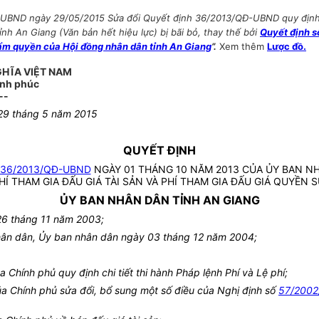
-UBND ngày 29/05/2015 Sửa đổi Quyết định 36/2013/QĐ-UBND quy định mứ
ỉnh An Giang (Văn bản hết hiệu lực) bị bãi bỏ, thay thế bởi
Quyết định 
 thẩm quyền của Hội đồng nhân dân tỉnh An Giang
”.
Xem thêm
Lược đồ.
GHĨA VIỆT NAM
ạnh phúc
--
29 tháng 5 năm 2015
QUYẾT ĐỊNH
36/2013/QĐ-UBND
NGÀY 01 THÁNG 10 NĂM 2013 CỦA ỦY BAN NH
HÍ THAM GIA ĐẤU GIÁ TÀI SẢN VÀ PHÍ THAM GIA ĐẤU GIÁ QUYỀN
ỦY BAN NHÂN DÂN TỈNH AN GIANG
26 tháng 11 năm 2003;
hân dân, Ủy ban nhân dân ngày 03 tháng 12 năm 2004;
hính phủ quy định chi tiết thi hành Pháp lệnh Phí và Lệ phí;
 Chính phủ sửa đổi, bổ sung một số điều của Nghị định số
57/200