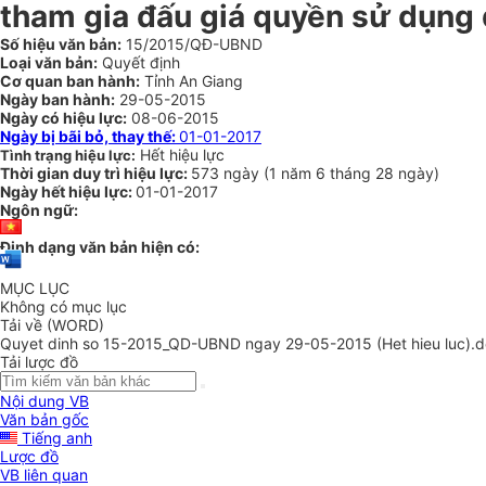
tham gia đấu giá quyền sử dụng đ
Số hiệu văn bản:
15/2015/QĐ-UBND
Loại văn bản:
Quyết định
Cơ quan ban hành:
Tỉnh An Giang
Ngày ban hành:
29-05-2015
Ngày có hiệu lực:
08-06-2015
Ngày bị bãi bỏ, thay thế:
01-01-2017
Hết hiệu lực
Tình trạng hiệu lực:
Thời gian duy trì hiệu lực:
573 ngày
(
1 năm
6 tháng
28 ngày
)
Ngày hết hiệu lực:
01-01-2017
Ngôn ngữ:
Định dạng văn bản hiện có:
MỤC LỤC
Không có mục lục
Tải về (WORD)
Quyet dinh so 15-2015_QD-UBND ngay 29-05-2015 (Het hieu luc).
Tải lược đồ
Nội dung VB
Văn bản gốc
Tiếng anh
Lược đồ
VB liên quan