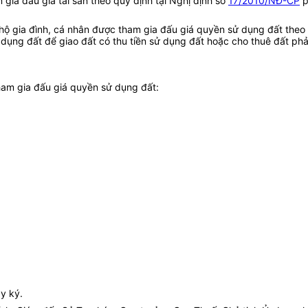
 gia đấu giá tài sản theo quy định tại Nghị định số
17/2010/NĐ-CP
p
hộ gia đình, cá nhân được tham gia đấu giá quyền sử dụng đất theo 
ụng đất để giao đất có thu tiền sử dụng đất hoặc cho thuê đất phả
tham gia đấu giá quyền sử dụng đất:
y ký.