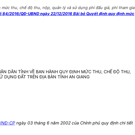
c thu, chế độ thu, nộp, quản lý và sử dụng phí đấu giá, phí tham gia
số 84/2016/QĐ-UBND ngày 22/12/2016 Bãi bỏ Quyết định quy định mức
ÂN DÂN TỈNH VỀ BAN HÀNH QUY ĐỊNH MỨC THU, CHẾ ĐỘ THU,
 SỬ DỤNG ĐẤT TRÊN ĐỊA BÀN TỈNH AN GIANG
2/NĐ-CP
ngày 03 tháng 6 năm 2002 của Chính phủ quy định chi tiết