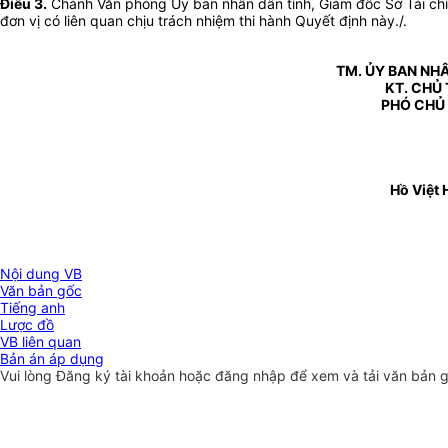
Điều 3.
Chánh Văn phòng Ủy ban nhân dân tỉnh, Giám đốc Sở Tài chí
đơn vị có liên quan chịu trách nhiệm thi hành Quyết định này./.
TM. ỦY BAN NHÂ
KT. CHỦ 
PHÓ CHỦ
Hồ Việt 
Nội dung VB
Văn bản gốc
Tiếng anh
Lược đồ
VB liên quan
Bản án áp dụng
Vui lòng
Đăng ký
tài khoản hoặc
đăng nhập
để xem và tải văn bản 