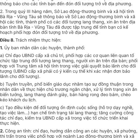
thông báo cho các tỉnh bạn đến đón đối tượng trở về địa phương.
2. Trong quý III hàng năm, Sở Lao động-thương binh và xã hội tỉnh
Bà Rịa - Vũng Tàu sẽ thông báo về Sở Lao động-thương binh và xã
hội các tỉnh, thành phố có các đối tượng lang thang, xin ăn trên địa
bàn tỉnh Bà Rịa - Vũng Tàu đã được tập trung để tỉnh bạn có kế
hoạch phối hợp đón đối tượng trở về địa phương.
Điều 8.
Trách nhiệm thực hiện:
1.
Ủy ban
nhân dân các huyện, thành phố:
a) Chỉ đạo UBND cấp xã chủ trì, phối hợp các cơ quan liên quan tổ
chức tập trung đối tượng lang thang, người xin ăn trên địa bàn; phối
hợp với Trung tâm xã hội tỉnh trong việc giải quyết bảo lãnh cho đối
tượng (UBND cấp xã phải có ý kiến cụ thể khi xác nhận đơn bảo
lãnh cho đối tượng).
b) Tuyên truyền, phổ biến giáo dục nhằm tạo sự đồng thuận trong
nhân dân về thực hiện chủ trương ngăn chặn, xử lý tình trạng xin ăn
biến tướng, lang thang đánh giày, bán hàng rong đeo bám, chèo
kéo khách du lịch.
c) Tạo điều kiện để đối tượng ổn định cuộc sống (hỗ trợ dạy nghề,
tạo việc làm...) hạn chế tình trạng tái lang thang; tăng cường công
tác chỉ đạo, kiểm tra UBND cấp xã trong việc tổ chức triển khai
thực hiện.
2.
Công an tỉnh: chỉ đạo, hướng dẫn công an các huyện, xã phường,
thị trấn trong việc phối hợp với ngành Lao động-thương binh và xã