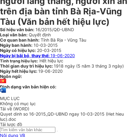
người lang thang, người xin ăn
trên địa bàn tỉnh Bà Rịa-Vũng
Tàu
(Văn bản hết hiệu lực)
Số hiệu văn bản:
16/2015/QĐ-UBND
Loại văn bản:
Quyết định
Cơ quan ban hành:
Tỉnh Bà Rịa - Vũng Tàu
Ngày ban hành:
10-03-2015
Ngày có hiệu lực:
20-03-2015
Ngày bị bãi bỏ, thay thế:
19-06-2020
Hết hiệu lực
Tình trạng hiệu lực:
Thời gian duy trì hiệu lực:
1918 ngày
(
5 năm
3 tháng
3 ngày
)
Ngày hết hiệu lực:
19-06-2020
Ngôn ngữ:
Định dạng văn bản hiện có:
MỤC LỤC
Không có mục lục
Tải về (WORD)
Quyet dinh so 16-2015_QD-UBND ngay 10-03-2015 (Het hieu
luc).doc
Tải lược đồ
Nội dung VB