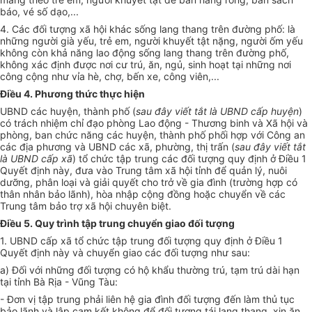
báo, vé số dạo,...
4. Các đối tượng xã hội khác sống lang thang trên đường phố: là
những người già yếu, trẻ em, người khuyết tật nặng, người ốm yếu
không còn khả năng lao động sống lang thang trên đường phố,
không xác định được nơi cư trú, ăn, ngủ, sinh hoạt tại những nơi
công cộng như vỉa hè, chợ, bến xe, công viên,...
Điều 4. Phương thức thực hiện
UBND các huyện, thành phố (
sau đây viết tắt là UBND cấp huyện
)
có trách nhiệm chỉ đạo phòng Lao động - Thương binh và Xã hội và
phòng, ban chức năng các huyện, thành phố phối hợp với Công an
các địa phương và UBND các xã, phường, thị trấn (
sau đây viết tắt
là UBND cấp xã
) tổ chức tập trung các đối tượng quy định ở Điều 1
Quyết định này, đưa vào Trung tâm xã hội tỉnh để quản lý, nuôi
dưỡng, phân loại và giải quyết cho trở về gia đình (trường hợp có
thân nhân bảo lãnh), hòa nhập cộng đồng hoặc chuyển về các
Trung tâm bảo trợ xã hội chuyên biệt.
Điều 5. Quy trình tập trung chuyển giao đối tượng
1. UBND cấp xã tổ chức tập trung đối tượng quy định ở Điều 1
Quyết định này và chuyển giao các đối tượng như sau:
a) Đối với những đối tượng có hộ khẩu thường trú, tạm trú dài hạn
tại tỉnh Bà Rịa - Vũng Tàu:
- Đơn vị tập trung phải liên hệ gia đình đối tượng đến làm thủ tục
bảo lãnh và lập cam kết không để đối tượng tái lang thang, xin ăn.