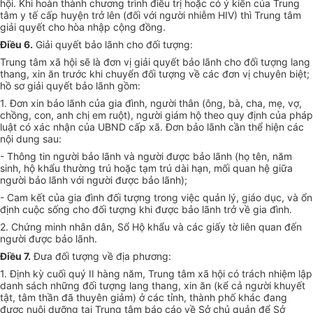
hội. Khi hoàn thành chương trình điều trị hoặc có ý kiến của Trung
tâm y tế cấp huyện trở lên (đối với người nhiễm HIV) thì Trung tâm
giải quyết cho hòa nhập cộng đồng.
Điều 6.
Giải quyết bảo lãnh cho đối tượng:
Trung tâm xã hội sẽ là đơn vị giải quyết bảo lãnh cho đối tượng lang
thang, xin ăn trước khi chuyển đối tượng về các đơn vị chuyên biệt;
hồ sơ giải quyết bảo lãnh gồm:
1. Đơn xin bảo lãnh của gia đình, người thân (ông, bà, cha, mẹ, vợ,
chồng, con, anh chị em ruột), người giám hộ theo quy định của pháp
luật có xác nhận của UBND cấp xã. Đơn bảo lãnh cần thể hiện các
nội dung sau:
- Thông tin người bảo lãnh và người được bảo lãnh (họ tên, năm
sinh, hộ khẩu thường trú hoặc tạm trú dài hạn, mối quan hệ giữa
người bảo lãnh với người được bảo lãnh);
- Cam kết của gia đình đối tượng trong việc quản lý, giáo dục, và ổn
định cuộc sống cho đối tượng khi được bảo lãnh trở về gia đình.
2. Chứng minh nhân dân, Sổ Hộ khẩu và các giấy tờ liên quan đến
người được bảo lãnh.
Điều 7.
Đưa đối tượng về địa phương:
1. Định kỳ cuối quý II hàng năm, Trung tâm xã hội có trách nhiệm lập
danh sách những đối tượng lang thang, xin ăn (kể cả người khuyết
tật, tâm thần đã thuyên giảm) ở các tỉnh, thành phố khác đang
được nuôi dưỡng tại Trung tâm báo cáo về Sở chủ quản để Sở