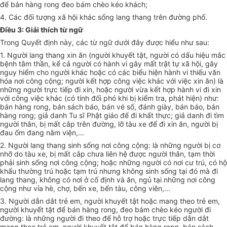
để bán hàng rong đeo bám chèo kéo khách;
4. Các đối tượng xã hội khác sống lang thang trên đường phố.
Điều 3: Giải thích từ ngữ
Trong Quyết định này, các từ ngữ dưới đây được hiểu như sau:
1. Người lang thang xin ăn (người khuyết tật, người có dấu hiệu mắc
bệnh tâm thần, kể cả người có hành vi gây mất trật tự xã hội, gây
nguy hiểm cho người khác hoặc có các biểu hiện hành vi thiếu văn
hóa nơi công cộng; người kết hợp công việc khác với việc xin ăn) là
những người trực tiếp đi xin, hoặc người vừa kết hợp hành vi đi xin
với công việc khác (có tính đối phó khi bị kiểm tra, phát hiện) như:
bán hàng rong, bán sách báo, bán vé số, đánh giày, bán báo, bán
hàng rong; giả danh Tu sĩ Phật giáo để đi khất thực; giả danh đi tìm
người thân, bị mất cắp trên đường, lỡ tàu xe để đi xin ăn, người bị
đau ốm đang nằm viện,...
2. Người lang thang sinh sống nơi công cộng: là những người bị cơ
nhỡ do tàu xe, bị mất cắp chưa liên hệ được người thân, tạm thời
phải sinh sống nơi công cộng; hoặc những người có nơi cư trú, có hộ
khẩu thường trú hoặc tạm trú nhưng không sinh sống tại đó mà đi
lang thang, không có nơi ở cố định và ăn, ngủ tại những nơi công
cộng như vỉa hè, chợ, bến xe, bến tàu, công viên,...
3. Người dẫn dắt trẻ em, người khuyết tật hoặc mang theo trẻ em,
người khuyết tật để bán hàng rong, đeo bám chèo kéo người đi
đường: là những người đi theo để hỗ trợ hoặc trực tiếp dẫn dắt
mang theo trẻ em, người khuyết tật để bán hàng rong, bán sách