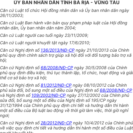
ỦY BAN NHÂN DÂN TỈNH BÀ RỊA - VŨNG TÀU
Căn cứ Luật tổ chức Hội đồng nhân dân và
Ủy ban
nhân dân ngày
26/11/2003;
Căn cứ Luật Ban hành văn bản quy phạm pháp luật của Hội đồng
nhân dân,
Ủy ban
nhân dân năm 2004;
Căn cứ Luật người cao tuổi ngày 23/11/2009;
Căn cứ Luật người khuyết tật ngày 17/6/2010;
Căn cứ Nghị định số
136/2013/NĐ-CP
ngày 21/10/2013 của Chính
phủ quy định chính sách trợ giúp xã hội đối với đối tượng bảo trợ xã
hội;
Căn cứ Nghị định số
68/2008/NĐ-CP
ngày 30/5/2008 của Chính
phủ quy định điều kiện, thủ tục thành lập, tổ chức, hoạt động và giải
thể cơ sở bảo trợ xã hội;
Căn cứ Nghị định số
81/2012/NĐ-CP
ngày 08/10/2012 của Chính
phủ sửa đổi, bổ sung một số điều của Nghị định số
68/2008/NĐ-CP
và Nghị định số
109/2002/NĐ-CP
ngày 27/12/2002 của Chính phủ
sửa đổi, bổ sung một số điều của Nghị định số 195/CP ngày
31/12/1994 của Chính phủ quy định chi tiết và hướng dẫn thi hành
một số điều của Bộ luật lao động về thời giờ làm việc, thời giờ nghỉ
ngơi;
Căn cứ Nghị định số
28/2012/NĐ-CP
ngày 10/4/2012 của Chính phủ
về việc quy định chi tiết và hướng dẫn thi hành một số điều của Luật
người khuyết tật;