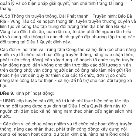
quản lý và có biện pháp giải quyết, hạn chế tình trạng tái lang
thang.
4.
Sở Thông tin truyền thông, Đài Phát thanh - Truyền hình; Báo Bà
Rịa - Vũng Tàu có kế hoạch thông tin, tuyên truyền thường xuyên và
liên tục về công tác tập trung đối tượng trên địa bàn tỉnh Bà Rịa -
Vũng Tàu đến thôn ấp, cụm dân cư, tổ dân phố để người dân hiểu
rõ và cung cấp thông tin cho chính quyền địa phương tập trung các
đối tượng tại Điều 1 Quyết định này.
Các đơn vị nói trên và Trung tâm Công tác xã hội tỉnh (có chức năng
nhiệm vụ tổ chức các hoạt động truyền thông, nâng cao nhận thức,
phát triển cộng đồng) cần xây dựng kế hoạch tổ chức tuyên truyền,
vận động người dân không cho tiền trực tiếp các đối tượng xin ăn
trên đường phố; vận động người dân có lòng hảo tâm nên gửi tiền
hoặc hiện vật đến quỹ từ thiện của các tổ chức, đơn vị có chức
năng làm công tác từ thiện - xã hội để hỗ trợ cho các đối tượng xã
hội.
Điều 9.
Kinh phí hoạt động:
- UBND cấp huyện cân đối, bố trí kinh phí thực hiện công tác tập
trung đối tượng được quy định tại Điều 1 của Quyết định này từ
nguồn chi đảm bảo xã hội hàng năm theo phân cấp ngân sách nhà
nước.
- Các đơn vị có chức năng nhiệm vụ tổ chức các hoạt động truyền
thông, nâng cao nhận thức, phát triển cộng đồng: xây dựng nội
dung kế hoạch hoạt động, dự toán kinh phí, hàng năm lồng ghép