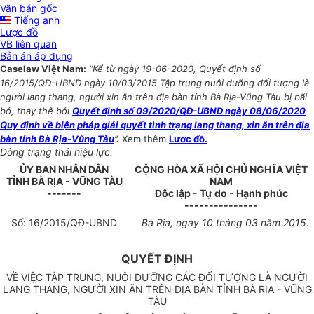
Văn bản gốc
Tiếng anh
Lược đồ
VB liên quan
Bản án áp dụng
Caselaw Việt Nam:
“Kể từ ngày 19-06-2020, Quyết định số
16/2015/QĐ-UBND ngày 10/03/2015 Tập trung nuôi dưỡng đối tượng là
người lang thang, người xin ăn trên địa bàn tỉnh Bà Rịa-Vũng Tàu bị bãi
bỏ, thay thế bởi
Quyết định số 09/2020/QĐ-UBND ngày 08/06/2020
Quy định về biện pháp giải quyết tình trạng lang thang, xin ăn trên địa
bàn tỉnh Bà Rịa-Vũng Tàu
”.
Xem thêm
Lược đồ.
Dòng trạng thái hiệu lực.
ỦY BAN NHÂN DÂN
CỘNG HÒA XÃ HỘI CHỦ NGHĨA VIỆT
TỈNH BÀ RỊA - VŨNG TÀU
NAM
-------
Độc lập - Tự do - Hạnh phúc
---------------
Số:
1
6/2015/QĐ-UBND
Bà Rịa, ngày 10 tháng 03 năm 2015.
QUYẾT ĐỊNH
VỀ VIỆC TẬP TRUNG, NUÔI DƯỠNG CÁC ĐỐI TƯỢNG LÀ NGƯỜI
LANG THANG, NGƯỜI XIN ĂN TRÊN ĐỊA BÀN TỈNH BÀ RỊA - VŨNG
TÀU