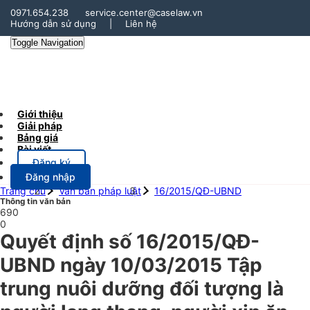
0971.654.238
service.center@caselaw.vn
Hướng dẫn sử dụng
|
Liên hệ
Toggle Navigation
Giới thiệu
Giải pháp
Bảng giá
Bài viết
Đăng ký
Đăng nhập
Trang chủ
Văn bản pháp luật
16/2015/QĐ-UBND
Thông tin văn bản
690
0
Quyết định số 16/2015/QĐ-
UBND ngày 10/03/2015 Tập
trung nuôi dưỡng đối tượng là