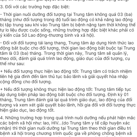
3. Đối với các trường hợp đặc biệt:
- Thời gian nuôi dưỡng đối tượng tại Trung tâm không quá 03 (ba)
tháng (như đối tượng trong độ tuổi lao động có khả năng lao động
bị tập trung sau khi vào Trung tâm bị bệnh nặng tạm thời không thể
tự lo liệu được cuộc sống, những trường hợp đặc biệt khác phải có
ý kiến của Sở Lao động-thương binh và xã hội).
- Đối với đối tượng tái lang thang, Trung tâm áp dụng hình thức lao
động bắt buộc cho đối tượng, thời gian lao động bắt buộc tại Trung
tâm là 03 (ba) tháng. Trong thời gian này, Trung tâm sẽ quản lý,
theo dõi, đánh giá quá trình lao động, giáo dục của đối tượng, cụ
thể như sau:
+ Nếu đối tượng thực hiện lao động tốt: Trung tâm có trách nhiệm
liên hệ gia đình đến làm thủ tục bảo lãnh và giải quyết hòa nhập
cộng đồng cho đối tượng.
+ Nếu đối tượng không thực hiện lao động tốt: Trung tâm tiếp tục
áp dụng biện pháp lao động bắt buộc cho đối tượng. Định kỳ 01
tháng, Trung tâm đánh giá lại quá trình giáo dục, lao động của đối
tượng và xem xét giải quyết bảo lãnh, hồi gia đối với đối tượng thực
hiện giáo dục, lao động tốt.
4. Những trường hợp trong quá trình nuôi dưỡng nếu phát hiện mắc
các bệnh xã hội như: lao, HIV...(do Trung tâm y tế cấp huyện xác
nhận) thì thời gian nuôi dưỡng tại Trung tâm theo thời gian điều trị
bệnh xã hội trong chương trình quốc gia về phòng chống bệnh xã