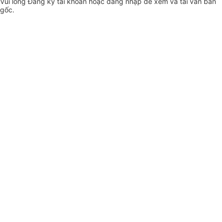
Vui lòng
Đăng ký
tài khoản hoặc
đăng nhập
để xem và tải văn bản
gốc.