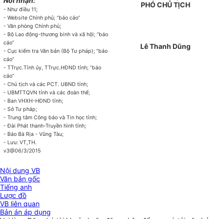
Nơi nhận:
PHÓ CHỦ TỊCH
- Như điều 11;
- Website Chính phủ; “báo cáo”
- Văn phòng Chính phủ;
- Bộ Lao động-thương binh và xã hội; “báo
cáo”
Lê Thanh Dũng
- Cục kiểm tra Văn bản (Bộ Tư pháp); “báo
cáo”
- TTrực.Tỉnh ủy, TTrực.HĐND tỉnh; “báo
cáo”
- Chủ tịch và các PCT. UBND tỉnh;
- UBMTTQVN tỉnh và các đoàn thể;
- Ban VHXH-HĐND tỉnh;
- Sở Tư pháp;
- Trung tâm Công báo và Tin học tỉnh;
- Đài Phát thanh-Truyền hình tỉnh;
- Báo Bà Rịa - Vũng Tàu;
- Lưu: VT,TH.
v3@06/3/2015
Nội dung VB
Văn bản gốc
Tiếng anh
Lược đồ
VB liên quan
Bản án áp dụng