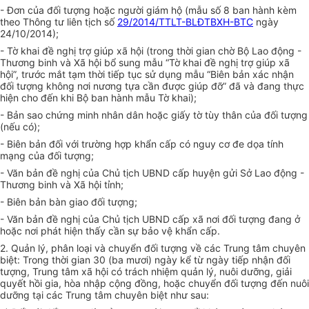
- Đơn của đối tượng hoặc người giám hộ (mẫu số 8 ban hành kèm
theo Thông tư liên tịch số
29/2014/TTLT-BLĐTBXH-BTC
ngày
24/10/2014);
- Tờ khai đề nghị trợ giúp xã hội (trong thời gian chờ Bộ Lao động -
Thương binh và Xã hội bổ sung mẫu “Tờ khai đề nghị trợ giúp xã
hội”, trước mắt tạm thời tiếp tục sử dụng mẫu “Biên bản xác nhận
đối tượng không nơi nương tựa cần được giúp đỡ” đã và đang thực
hiện cho đến khi Bộ ban hành mẫu Tờ khai);
- Bản sao chứng minh nhân dân hoặc giấy tờ tùy thân của đối tượng
(nếu có);
- Biên bản đối với trường hợp khẩn cấp có nguy cơ đe dọa tính
mạng của đối tượng;
- Văn bản đề nghị của Chủ tịch UBND cấp huyện gửi Sở Lao động -
Thương binh và Xã hội tỉnh;
- Biên bản bàn giao đối tượng;
- Văn bản đề nghị của Chủ tịch UBND cấp xã nơi đối tượng đang ở
hoặc nơi phát hiện thấy cần sự bảo vệ khẩn cấp.
2. Quản lý, phân loại và chuyển đối tượng về các Trung tâm chuyên
biệt: Trong thời gian 30 (ba mươi) ngày kể từ ngày tiếp nhận đối
tượng, Trung tâm xã hội có trách nhiệm quản lý, nuôi dưỡng, giải
quyết hồi gia, hòa nhập cộng đồng, hoặc chuyển đối tượng đến nuôi
dưỡng tại các Trung tâm chuyên biệt như sau: