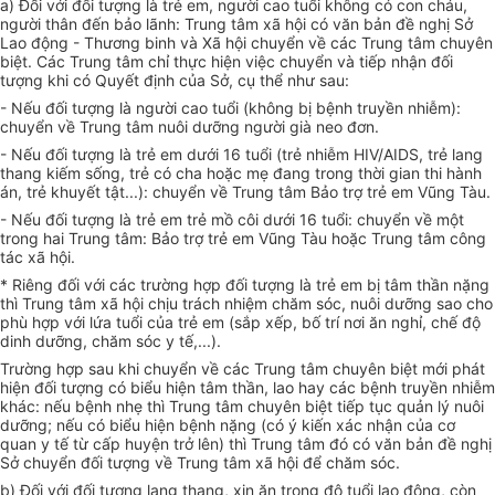
a) Đối với đối tượng là trẻ em, người cao tuổi không có con cháu,
người thân đến bảo lãnh: Trung tâm xã hội có văn bản đề nghị Sở
Lao động - Thương binh và Xã hội chuyển về các Trung tâm chuyên
biệt. Các Trung tâm chỉ thực hiện việc chuyển và tiếp nhận đối
tượng khi có Quyết định của Sở, cụ thể như sau:
- Nếu đối tượng là người cao tuổi (không bị bệnh truyền nhiễm):
chuyển về Trung tâm nuôi dưỡng người già neo đơn.
- Nếu đối tượng là trẻ em dưới 16 tuổi (trẻ nhiễm HIV/AIDS, trẻ lang
thang kiếm sống, trẻ có cha hoặc mẹ đang trong thời gian thi hành
án, trẻ khuyết tật...): chuyển về Trung tâm Bảo trợ trẻ em Vũng Tàu.
- Nếu đối tượng là trẻ em trẻ mồ côi dưới 16 tuổi: chuyển về một
trong hai Trung tâm: Bảo trợ trẻ em Vũng Tàu hoặc Trung tâm công
tác xã hội.
* Riêng đối với các trường hợp đối tượng là trẻ em bị tâm thần nặng
thì Trung tâm xã hội chịu trách nhiệm chăm sóc, nuôi dưỡng sao cho
phù hợp với lứa tuổi của trẻ em (sắp xếp, bố trí nơi ăn nghỉ, chế độ
dinh dưỡng, chăm sóc y tế,...).
Trường hợp
sau khi chuyển về các Trung tâm chuyên biệt mới phát
hiện đối tượng có biểu hiện tâm thần, lao hay các bệnh truyền nhiễm
khác: nếu bệnh nhẹ thì Trung tâm chuyên biệt tiếp tục quản lý nuôi
dưỡng; nếu có biểu hiện bệnh nặng (có ý kiến xác nhận của cơ
quan y tế từ cấp huyện trở lên) thì Trung tâm đó có văn bản đề nghị
Sở chuyển đối tượng về Trung tâm xã hội để chăm sóc.
b) Đối với đối tượng lang thang, xin ăn trong độ tuổi lao động, còn