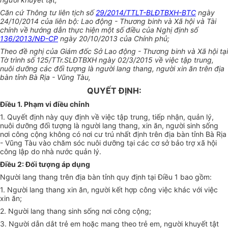
Căn cứ Thông tư liên tịch số
29/2014/TTLT-BLĐTBXH-BTC
ngày
24/10/2014 của liên bộ: Lao động - Thương binh và Xã hội và Tài
chính về hướng dẫn thực hiện một số điều của Nghị định số
136/2013/NĐ-CP
ngày 20/10/2013 của Chính phủ;
Theo đề nghị của Giám đốc Sở Lao động - Thương binh và Xã hội tại
Tờ trình số 125/TTr.SLĐTBXH ngày 02/3/2015 về việc tập trung,
nuôi dưỡng các đối tượng là người lang thang, người xin ăn trên địa
bàn tỉnh Bà Rịa - Vũng Tàu,
QUYẾT ĐỊNH:
Điều 1. Phạm vi điều chỉnh
1. Quyết định này quy định về việc tập trung, tiếp nhận, quản lý,
nuôi dưỡng đối tượng là người lang thang, xin ăn, người sinh sống
nơi công cộng không có nơi cư trú nhất định trên địa bàn tỉnh Bà Rịa
- Vũng Tàu vào chăm sóc nuôi dưỡng tại các cơ sở bảo trợ xã hội
công lập do nhà nước quản lý.
Điều 2: Đối tượng áp dụng
Người lang thang trên địa bàn tỉnh quy định tại Điều 1 bao gồm:
1. Người lang thang xin ăn, người kết hợp công việc khác với việc
xin ăn;
2. Người lang thang sinh sống nơi công cộng;
3. Người dẫn dắt trẻ em hoặc mang theo trẻ em, người khuyết tật