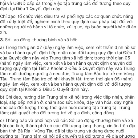
hội và UBND cấp xã trong việc tập trung các đối tượng theo quy
định tại Điều 1 Quyết định này.
Chỉ đạo, tổ chức việc điều tra và phối hợp các cơ quan chức năng
để xử lý triệt để, nghiêm minh theo quy định của pháp luật đối với
những người có hành vi tổ chức, xúi giục, ép buộc người khác đi ăn
xin.
3.
Sở Lao động-thương binh và xã hội:
a) Trong thời gian 07 (bảy) ngày làm việc, xem xét thẩm định hồ sơ
và ban hành quyết định tiếp nhận các đối tượng quy định tại Điều 1
của Quyết định này vào Trung tâm xã hội tỉnh; trong thời gian 05
(năm) ngày làm việc, xem xét và ban hành quyết định chuyển đối
tượng quy định tại Tiết a Khoản 2 Điều 5 Quyết định này vào Trung
tâm nuôi dưỡng người già neo đơn, Trung tâm Bảo trợ trẻ em Vũng
Tàu, Trung tâm Bảo trợ cô nhi khuyết tật; trong thời gian 05 (năm)
ngày làm việc, xem xét và ban hành quyết định đối với đối tượng
quy định tại Khoản 3 Điều 5 Quyết định này.
b) Chỉ đạo, hướng dẫn Trung tâm xã hội trong việc tiếp nhận, phân
loại, sắp xếp nơi ăn ở, chăm sóc sức khỏe, dạy văn hóa, dạy nghề
cho các đối tượng trong thời gian nuôi dưỡng tập trung tại Trung
tâm; giải quyết cho đối tượng trở về gia đình, cộng đồng.
c) Thông báo và
phối hợp
với các Sở Lao động-thương binh và xã
hội các tỉnh, thành phố có các đối tượng lang thang, xin ăn trên địa
bàn tỉnh Bà Rịa - Vũng Tàu đã bị tập trung và đang được nuôi
dưỡng tại Trung tâm xã hội để chuyển trả đối tượng về địa phương