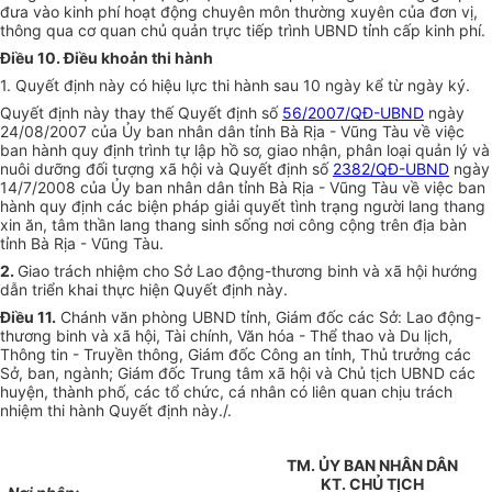
đưa vào kinh phí hoạt động chuyên môn thường xuyên của đơn vị,
thông qua cơ quan chủ quản trực tiếp trình UBND tỉnh cấp kinh phí.
Điều 10. Điều khoản thi hành
1. Quyết định này có hiệu lực thi hành sau 10 ngày kể từ ngày ký.
Quyết định này thay thế Quyết định số
56/2007/QĐ-UBND
ngày
24/08/2007 của
Ủy ban
nhân dân tỉnh Bà Rịa - Vũng Tàu về việc
ban hành quy định trình tự lập hồ sơ, giao nhận, phân loại quản lý và
nuôi dưỡng đối tượng xã hội và Quyết định số
2382/QĐ-UBND
ngày
14/7/2008 của
Ủy ban
nhân dân tỉnh Bà Rịa - Vũng Tàu về việc ban
hành quy định các biện pháp giải quyết tình trạng người lang thang
xin ăn, tâm thần lang thang sinh sống nơi công cộng trên địa bàn
tỉnh Bà Rịa - Vũng Tàu.
2.
Giao trách nhiệm cho Sở Lao động-thương binh và xã hội hướng
dẫn triển khai thực hiện Quyết định này.
Điều 11.
Chánh văn phòng UBND tỉnh, Giám đốc các Sở: Lao động-
thương binh và xã hội, Tài chính, Văn hóa - Thể thao và Du lịch,
Thông tin - Truyền thông, Giám đốc Công an tỉnh, Thủ trưởng các
Sở, ban, ngành; Giám đốc Trung tâm xã hội và Chủ tịch
UBND
các
huyện, thành phố, các tổ chức, cá nhân có liên quan chịu trách
nhiệm thi hành Quyết định này./.
TM. ỦY BAN NHÂN DÂN
KT. CHỦ TỊCH