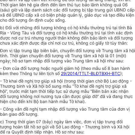
Thời gian liên hệ gia đình đến làm thủ tục bảo lãnh không quá 06
(sáu) giờ và lập danh sách các đối tượng bị tập trung gửi UBND cấp
xã để UBND cấp xã có biện pháp quản lý, giáo dục và tạo điều kiện
cho đối tượng ổn định cuộc sống.
b) Đối với những đối tượng không có hộ khẩu thường trú tại tỉnh Bà
Rịa - Vũng Tàu và đối tượng có hộ khẩu thường trú tại tỉnh xác định
được nơi cư trú nhưng người thân không đến bảo lãnh và đối tượng
chưa xác định được địa chỉ nơi cư trú, không có giấy tờ tùy thân:
Đơn vị tập trung lập biên bản, chuyển đối tượng về Trung tâm xã hội
tỉnh. Thời gian chuyển đối tượng về Trung tâm xã hội là 01 (một)
ngày; hồ sơ tạm nhập đối tượng vào Trung tâm xã hội như sau:
- Đơn của đối tượng hoặc người giám hộ (theo mẫu số 8 ban hành
kèm theo Thông tư liên tịch số
29/2014/TTLT-BLĐTBXH-BTC
);
- Tờ khai đề nghị trợ giúp xã hội (trong thời gian chờ Bộ Lao động -
Thương binh và Xã hội bổ sung mẫu “Tờ khai đề nghị trợ giúp xã
hội”, trước mắt tạm thời tiếp tục sử dụng mẫu “Biên bản xác nhận
đối tượng không nơi nương tựa cần được giúp đỡ” đã và đang thực
hiện cho đến khi Bộ ban hành mẫu Tờ khai).
- Công văn đề nghị tạm nhập đối tượng vào Trung tâm của đơn vị
bàn giao đối tượng.
c) Trong thời gian 07 (bảy) ngày làm việc, đơn vị tập trung đối
tượng hoàn tất hồ sơ gửi về Sở Lao động - Thương binh và Xã hội
để ra Quyết định tiếp nhận. Hồ sơ như sau: