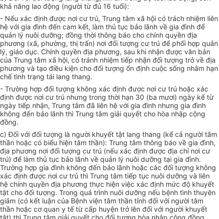
khả năng lao động (người từ đủ 16 tuổi):
- Nếu xác định được nơi cư trú, Trung tâm xã hội có trách nhiệm liên
hệ với gia đình đến cam kết, làm thủ tục bảo lãnh về gia đình để
quản lý nuôi dưỡng; đồng thời thông báo cho chính quyền địa
phương (xã, phường, thị trấn) nơi đối tượng cư trú để phối hợp quản
lý, giáo dục. Chính quyền địa phương, sau khi nhận được văn bản
của Trung tâm xã hội, có tránh nhiệm tiếp nhận đối tượng trở về địa
phương và tạo điều kiện cho đối tượng ổn định cuộc sống nhằm hạn
chế tình trạng tái lang thang.
- Trường hợp đối tượng không xác định được nơi cư trú hoặc xác
định được nơi cư trú nhưng trong thời hạn 30 (ba mươi) ngày kể từ
ngày tiếp nhận, Trung tâm đã liên hệ với gia đình nhưng gia đình
không đến bảo lãnh thì Trung tâm giải quyết cho hòa nhập cộng
đồng.
c) Đối với đối tượng là người khuyết tật lang thang (kể cả người tâm
thần hoặc có biểu hiện tâm thần): Trung tâm thông báo về gia đình,
địa phương nơi đối tượng cư trú (nếu xác định được địa chỉ nơi cư
trú) để làm thủ tục bảo lãnh về quản lý nuôi dưỡng tại gia đình.
Trường hợp gia đình không đến bảo lãnh hoặc các đối tượng không
xác định được nơi cư trú thì Trung tâm tiếp tục nuôi dưỡng và liên
hệ chính quyền địa phương thực hiện việc xác định mức độ khuyết
tật cho đối tượng. Trong quá trình nuôi dưỡng nếu bệnh tình thuyên
giảm (có kết luận của Bệnh viện tâm thần tỉnh đối với người tâm
thần hoặc cơ quan y tế từ cấp huyện trở lên đối với người khuyết
tật) thì Trung tâm giải quyết cho đối tượng hòa nhập cộng đồng.