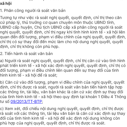
xã hội
1. Phân công người rà soát văn bản
Tương tự như việc rà soát nghị quyết, quyết định, chỉ thị theo căn
cứ pháp lý, thủ trưởng cơ quan chuyên môn thuộc UBND tỉnh,
UBND cấp huyện, Chủ tịch UBND cấp xã phân công người rà soát
nghị quyết, quyết định, chỉ thị ngay khi tình hình kinh tế - xã hội liên
quan đến đối tượng, phạm vi điều chỉnh của nghị quyết, quyết định,
chỉ thị có sự thay đổi đến mức làm cho nội dung nghị quyết, quyết
định, chỉ thị không còn phù hợp.
2. Tiến hành rà soát văn bản
a) Người rà soát nghị quyết, quyết định, chỉ thị căn cứ vào tình hình
phát triển kinh tế - xã hội xác định nghị quyết, quyết định, chỉ thị có
đối tượng, phạm vi điều chỉnh liên quan đến sự thay đổi của tình
hình kinh tế - xã hội để rà soát;
b) Căn cứ vào đối tượng, phạm vi điều chỉnh của nghị quyết, quyết
định, chỉ thị được rà soát, người rà soát văn bản tiến hành tập hợp
các thông tin, tài liệu, văn bản khác là căn cứ xác định sự thay đổi
của tình hình kinh tế - xã hội theo quy định tại khoản 1 Điều 4 Thông
tư số
09/2013/TT-BTP
;
c) Xem xét, đối chiếu nội dung nghị quyết, quyết định, chỉ thị được
rà soát với các thông tin, tài liệu văn bản là căn cứ xác định sự thay
đổi của tình hình kinh tế - xã hội để xác định nội dung không còn
phù hợp của nghị quyết, quyết định, chỉ thị được rà soát.