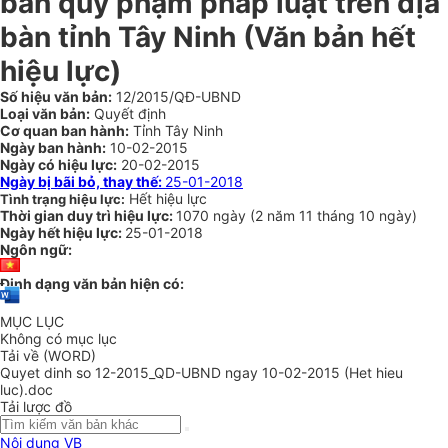
bản quy phạm pháp luật trên địa
bàn tỉnh Tây Ninh (Văn bản hết
hiệu lực)
Số hiệu văn bản:
12/2015/QĐ-UBND
Loại văn bản:
Quyết định
Cơ quan ban hành:
Tỉnh Tây Ninh
Ngày ban hành:
10-02-2015
Ngày có hiệu lực:
20-02-2015
Ngày bị bãi bỏ, thay thế:
25-01-2018
Hết hiệu lực
Tình trạng hiệu lực:
Thời gian duy trì hiệu lực:
1070 ngày
(
2 năm
11 tháng
10 ngày
)
Ngày hết hiệu lực:
25-01-2018
Ngôn ngữ:
Định dạng văn bản hiện có:
MỤC LỤC
Không có mục lục
Tải về (WORD)
Quyet dinh so 12-2015_QD-UBND ngay 10-02-2015 (Het hieu
luc).doc
Tải lược đồ
Nội dung VB