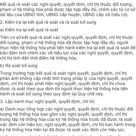
Kết quả rà soát các nghị quyết, quyết định, chỉ thị thuộc đối tượng,
phạm vi hệ thống hóa phải được tập hợp đầy đủ, chính xác từ cơ sở
dữ liệu của UBND tỉnh, UBND cấp huyện, UBND cấp xã (nếu có).
2. Kiểm tra lại kết quả rà soát và rà soát bổ sung
a) Kiểm tra lại kết quả rà soát
Trên cơ sở kết quả rà soát các nghị quyết, quyết định, chỉ thị thuộc
đối tượng, phạm vi hệ thống hóa đã được tập hợp đầy đủ, người
thực hiện hệ thống hóa phải tiến hành kiểm tra lại kết quả rà soát để
bảo đảm tính chính xác về hiệu lực của các nghị quyết, quyết định,
chỉ thị tính đến thời điểm hệ thống hóa;
b) Rà soát bổ sung
Trong trường hợp kết quả rà soát nghị quyết, quyết định, chỉ thị
phản ánh không cập nhật tình trạng pháp lý của nghị quyết, quyết
định, chỉ thị hoặc phát hiện nghị quyết, quyết định, chỉ thị chưa
được rà soát theo quy định thì người thực hiện hệ thống hóa tiến
hành rà soát bổ sung theo quy định tại Quy chế này.
3. Lập danh mục nghị quyết, quyết định, chỉ thị
a) Danh mục tổng hợp các nghị quyết, quyết định, chỉ thị thuộc đối
tượng hệ thống hóa bao gồm các nghị quyết, quyết định, chỉ thị
trong tập hệ thống hóa của kỳ hệ thống hóa trước đã được rà soát
xác định còn hiệu lực; nghị quyết, quyết định, chỉ thị ban hành trong
kỳ hệ thống hóa hiện tại đã được rà soát xác định còn hiệu lực;