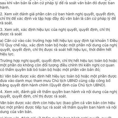
sau khi văn bản là căn cứ pháp lý để rà soát văn bản đó được ban
hành.
2. Xem xét đánh giá phần căn cứ ban hành nghị quyết, quyết định,
chỉ thị để xác định và tập hợp đầy đủ văn bản là căn cứ pháp lý để
rà soát.
3. Xem xét, xác định hiệu lực của nghị quyết, quyết định, chỉ thị
được rà soát
a) Căn cứ vào các trường hợp hết hiệu lực quy định tại khoản 1 Điều
10 Quy chế này, xác định toàn bộ hoặc một phần nội dung của nghị
quyết, quyết định, chỉ thị được rà soát hết hiệu lực, thời điểm hết
hiệu lực.
Trường hợp nghị quyết, quyết định, chỉ thị hết hiệu lực toàn bộ hoặc
một phần do không còn đối tượng điều chỉnh thì kiến nghị cơ quan
có thẩm quyền bãi bỏ toàn bộ hoặc một phần văn bản đó;
b) Văn bản được xác định hết hiệu lực toàn bộ hoặc một phần được
đưa vào danh mục tham mưu Chủ tịch UBND cùng cấp công bố
bằng quyết định hành chính (Quyết định của Chủ tịch UBND).
4. Xem xét, đánh giá về thẩm quyền ban hành và nội dung của nghị
quyết, quyết định, chỉ thị được rà soát.
Văn bản được xác định còn hiệu lực (bao gồm cả văn bản còn hiệu
lực một phần) được tiếp tục rà soát về thẩm quyền ban hành và nội
dung của văn bản.