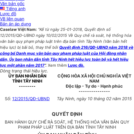
Văn bản gốc
Tiếng anh
Lược đồ
VB liên quan
Bản án áp dụng
Caselaw Việt Nam:
“Kể từ ngày 25-01-2018, Quyết định số
12/2015/QĐ-UBND ngày 10/02/2015 Về Quy chế rà soát, hệ thống hóa
văn bản quy phạm pháp luật trên địa bàn tỉnh Tây Ninh (Văn bản hết
hiệu lực) bị bãi bỏ, thay thế bởi
Quyết định 216/QĐ-UBND năm 2018 về
công bố Danh mục văn bản quy phạm pháp luật của Hội đồng nhân
dân, Ủy ban nhân dân tỉnh Tây Ninh hết hiệu lực toàn bộ và hết hiệu
lực một phần năm 2017
”.
Xem thêm
Lược đồ.
Dòng trạng thái hiệu lực.
ỦY BAN NHÂN DÂN
CỘNG HÒA XÃ HỘI CHỦ NGHĨA VIỆT
TỈNH TÂY NINH
NAM
--------
Độc lập - Tự do - Hạnh phúc
---------------
Số:
12/2015/QĐ-UBND
Tây Ninh, ngày 10 tháng 02 năm 2015
QUYẾT ĐỊNH
BAN HÀNH QUY CHẾ RÀ SOÁT, HỆ THỐNG HÓA VĂN BẢN QUY
PHẠM PHÁP LUẬT TRÊN ĐỊA BÀN TỈNH TÂY NINH