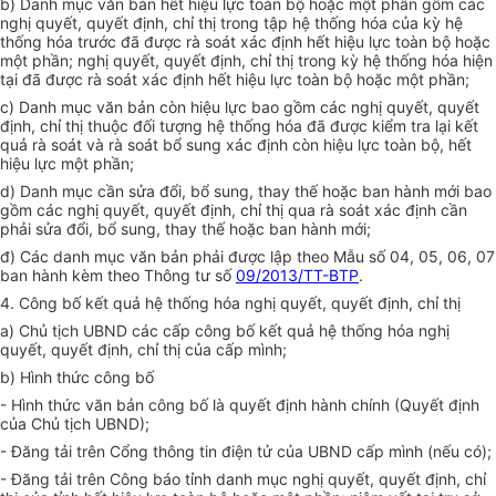
b) Danh mục văn bản hết hiệu lực toàn bộ hoặc một phần gồm các
nghị quyết, quyết định, chỉ thị trong tập hệ thống hóa của kỳ hệ
thống hóa trước đã được rà soát xác định hết hiệu lực toàn bộ hoặc
một phần; nghị quyết, quyết định, chỉ thị trong kỳ hệ thống hóa hiện
tại đã được rà soát xác định hết hiệu lực toàn bộ hoặc một phần;
c) Danh mục văn bản còn hiệu lực bao gồm các nghị quyết, quyết
định, chỉ thị thuộc đối tượng hệ thống hóa đã được kiểm tra lại kết
quả rà soát và rà soát bổ sung xác định còn hiệu lực toàn bộ, hết
hiệu lực một phần;
d) Danh mục cần sửa đổi, bổ sung, thay thế hoặc ban hành mới bao
gồm các nghị quyết, quyết định, chỉ thị qua rà soát xác định cần
phải sửa đổi, bổ sung, thay thế hoặc ban hành mới;
đ) Các danh mục văn bản phải được lập theo Mẫu số 04, 05, 06, 07
ban hành kèm theo Thông tư số
09/2013/TT-BTP
.
4. Công bố kết quả hệ thống hóa nghị quyết, quyết định, chỉ thị
a) Chủ tịch UBND các cấp công bố kết quả hệ thống hóa nghị
quyết, quyết định, chỉ thị của cấp mình;
b) Hình thức công bố
- Hình thức văn bản công bố là quyết định hành chính (Quyết định
của Chủ tịch UBND);
- Đăng tải trên Cổng thông tin điện tử của UBND cấp mình (nếu có);
- Đăng tải trên Công báo tỉnh danh mục nghị quyết, quyết định, chỉ