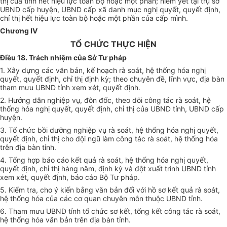
thị của tỉnh hết hiệu lực toàn bộ hoặc một phần; niêm yết tại trụ sở
UBND cấp huyện, UBND cấp xã danh mục nghị quyết, quyết định,
chỉ thị hết hiệu lực toàn bộ hoặc một phần của cấp mình.
Chương IV
TỔ CHỨC THỰC HIỆN
Điều 18. Trách nhiệm của Sở Tư pháp
1. Xây dựng các văn bản, kế hoạch rà soát, hệ thống hóa nghị
quyết, quyết định, chỉ thị định kỳ; theo chuyên đề, lĩnh vực, địa bàn
tham mưu UBND tỉnh xem xét, quyết định.
2. Hướng dẫn nghiệp vụ, đôn đốc, theo dõi công tác rà soát, hệ
thống hóa nghị quyết, quyết định, chỉ thị của UBND tỉnh, UBND cấp
huyện.
3. Tổ chức bồi dưỡng nghiệp vụ rà soát, hệ thống hóa nghị quyết,
quyết định, chỉ thị cho đội ngũ làm công tác rà soát, hệ thống hóa
trên địa bàn tỉnh.
4. Tổng hợp báo cáo kết quả rà soát, hệ thống hóa nghị quyết,
quyết định, chỉ thị hàng năm, định kỳ và đột xuất trình UBND tỉnh
xem xét, quyết định, báo cáo Bộ Tư pháp.
5. Kiểm tra, cho ý kiến bằng văn bản đối với hồ sơ kết quả rà soát,
hệ thống hóa của các cơ quan chuyên môn thuộc UBND tỉnh.
6. Tham mưu UBND tỉnh tổ chức sơ kết, tổng kết công tác rà soát,
hệ thống hóa văn bản trên địa bàn tỉnh.