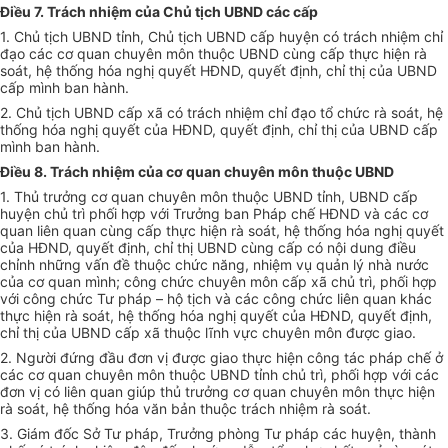
Điều 7. Trách nhiệm của Chủ tịch UBND các cấp
1. Chủ tịch UBND tỉnh, Chủ tịch UBND cấp huyện có trách nhiệm chỉ
đạo các cơ quan chuyên môn thuộc UBND cùng cấp thực hiện rà
soát, hệ thống hóa nghị quyết HĐND, quyết định, chỉ thị của UBND
cấp mình ban hành.
2. Chủ tịch UBND cấp xã có trách nhiệm chỉ đạo tổ chức rà soát, hệ
thống hóa nghị quyết của HĐND, quyết định, chỉ thị của UBND cấp
mình ban hành.
Điều 8. Trách nhiệm của cơ quan chuyên môn thuộc UBND
1. Thủ trưởng cơ quan chuyên môn thuộc UBND tỉnh, UBND cấp
huyện chủ trì phối hợp với Trưởng ban Pháp chế HĐND và các cơ
quan liên quan cùng cấp thực hiện rà soát, hệ thống hóa nghị quyết
của HĐND, quyết định, chỉ thị UBND cùng cấp có nội dung điều
chỉnh những vấn đề thuộc chức năng, nhiệm vụ quản lý nhà nước
của cơ quan mình; công chức chuyên môn cấp xã chủ trì, phối hợp
với công chức Tư pháp – hộ tịch và các công chức liên quan khác
thực hiện rà soát, hệ thống hóa nghị quyết của HĐND, quyết định,
chỉ thị của UBND cấp xã thuộc lĩnh vực chuyên môn được giao.
2. Người đứng đầu đơn vị được giao thực hiện công tác pháp chế ở
các cơ quan chuyên môn thuộc UBND tỉnh chủ trì, phối hợp với các
đơn vị có liên quan giúp thủ trưởng cơ quan chuyên môn thực hiện
rà soát, hệ thống hóa văn bản thuộc trách nhiệm rà soát.
3. Giám đốc Sở Tư pháp, Trưởng phòng Tư pháp các huyện, thành