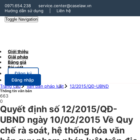
0971.654.238
service.center@caselaw.vn
Hướng dẫn sử dụng
|
Liên hệ
Toggle Navigation
Giới thiệu
Giải pháp
Bảng giá
Bài viết
Đăng ký
Đăng nhập
Trang chủ
Văn bản pháp luật
12/2015/QĐ-UBND
Thông tin văn bản
663
0
Quyết định số 12/2015/QĐ-
UBND ngày 10/02/2015 Về Quy
chế rà soát, hệ thống hóa văn