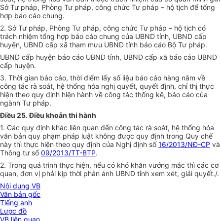
Sở Tư pháp, Phòng Tư pháp, công chức Tư pháp – hộ tịch để tổng
hợp báo cáo chung.
2. Sở Tư pháp, Phòng Tư pháp, công chức Tư pháp – hộ tịch có
trách nhiệm tổng hợp báo cáo chung của UBND tỉnh, UBND cấp
huyện, UBND cấp xã tham mưu UBND tỉnh báo cáo Bộ Tư pháp.
UBND cấp huyện báo cáo UBND tỉnh, UBND cấp xã báo cáo UBND
cấp huyện.
3. Thời gian báo cáo, thời điểm lấy số liệu báo cáo hàng năm về
công tác rà soát, hệ thống hóa nghị quyết, quyết định, chỉ thị thực
hiện theo quy định hiện hành về công tác thống kê, báo cáo của
ngành Tư pháp.
Điều 25. Điều khoản thi hành
1. Các quy định khác liên quan đến công tác rà soát, hệ thống hóa
văn bản quy phạm pháp luật không được quy định trong Quy chế
này thì thực hiện theo quy định của Nghị định số
16/2013/NĐ-CP
và
Thông tư số
09/2013/TT-BTP
.
2. Trong quá trình thực hiện, nếu có khó khăn vướng mắc thì các cơ
quan, đơn vị phải kịp thời phản ánh UBND tỉnh xem xét, giải quyết./.
Nội dung VB
Văn bản gốc
Tiếng anh
Lược đồ
VB liên quan