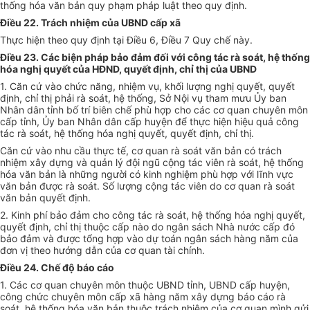
thống hóa văn bản quy phạm pháp luật theo quy định.
Điều 22. Trách nhiệm của UBND cấp xã
Thực hiện theo quy định tại Điều 6, Điều 7 Quy chế này.
Điều 23. Các biện pháp bảo đảm đối với công tác rà soát, hệ thống
hóa nghị quyết của HĐND, quyết định, chỉ thị của UBND
1. Căn cứ vào chức năng, nhiệm vụ, khối lượng nghị quyết, quyết
định, chỉ thị phải rà soát, hệ thống, Sở Nội vụ tham mưu Ủy ban
Nhân dân tỉnh bố trí biên chế phù hợp cho các cơ quan chuyên môn
cấp tỉnh, Ủy ban Nhân dân cấp huyện để thực hiện hiệu quả công
tác rà soát, hệ thống hóa nghị quyết, quyết định, chỉ thị.
Căn cứ vào nhu cầu thực tế, cơ quan rà soát văn bản có trách
nhiệm xây dựng và quản lý đội ngũ cộng tác viên rà soát, hệ thống
hóa văn bản là những người có kinh nghiệm phù hợp với lĩnh vực
văn bản được rà soát. Số lượng cộng tác viên do cơ quan rà soát
văn bản quyết định.
2. Kinh phí bảo đảm cho công tác rà soát, hệ thống hóa nghị quyết,
quyết định, chỉ thị thuộc cấp nào do ngân sách Nhà nước cấp đó
bảo đảm và được tổng hợp vào dự toán ngân sách hàng năm của
đơn vị theo hướng dẫn của cơ quan tài chính.
Điều 24. Chế độ báo cáo
1. Các cơ quan chuyên môn thuộc UBND tỉnh, UBND cấp huyện,
công chức chuyên môn cấp xã hàng năm xây dựng báo cáo rà
soát, hệ thống hóa văn bản thuộc trách nhiệm của cơ quan mình gửi