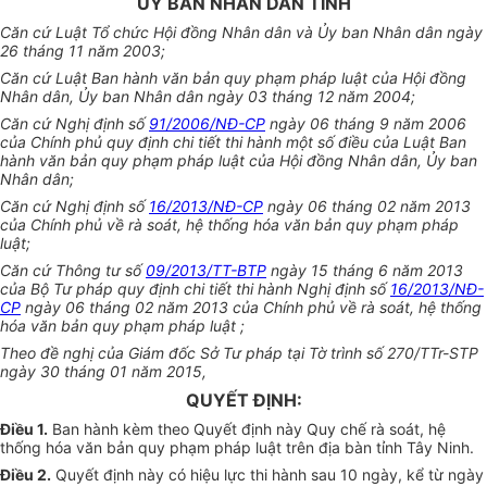
ỦY BAN NHÂN DÂN TỈNH
Căn cứ Luật Tổ chức Hội đồng Nhân dân và Ủy ban Nhân dân ngày
26 tháng 11 năm 2003;
Căn cứ Luật Ban hành văn bản quy phạm pháp luật của Hội đồng
Nhân dân, Ủy ban Nhân dân ngày 03 tháng 12 năm 2004;
Căn cứ Nghị định số
91/2006/NĐ-CP
ngày 06 tháng 9 năm 2006
của Chính phủ quy định chi tiết thi hành một số điều của Luật Ban
hành văn bản quy phạm pháp luật của Hội đồng Nhân dân, Ủy ban
Nhân dân;
Căn cứ Nghị định số
16/2013/NĐ-CP
ngày 06 tháng 02 năm 2013
của Chính phủ về rà soát, hệ thống hóa văn bản quy phạm pháp
luật;
Căn cứ Thông tư số
09/2013/TT-BTP
ngày 15 tháng 6 năm 2013
của Bộ Tư pháp quy định chi tiết thi hành Nghị định số
16/2013/NĐ-
CP
ngày 06 tháng 02 năm 2013 của Chính phủ về rà soát, hệ thống
hóa văn bản quy phạm pháp luật ;
Theo đề nghị của Giám đốc Sở Tư pháp tại Tờ trình số 270/TTr-STP
ngày 30 tháng 01 năm 2015,
QUYẾT ĐỊNH:
Điều 1
.
Ban hành kèm theo Quyết định này Quy chế rà soát, hệ
thống hóa văn bản quy phạm pháp luật trên địa bàn tỉnh Tây Ninh.
Điều 2
.
Quyết định này có hiệu lực thi hành sau 10 ngày, kể từ ngày