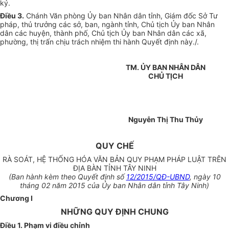
ký.
Điều 3
.
Chánh Văn phòng Ủy ban Nhân dân tỉnh, Giám đốc Sở Tư
pháp, thủ trưởng các sở, ban, ngành tỉnh, Chủ tịch Ủy ban Nhân
dân các huyện, thành phố, Chủ tịch Ủy ban Nhân dân các xã,
phường, thị trấn chịu trách nhiệm thi hành Quyết định này./.
TM. ỦY BAN NHÂN DÂN
CHỦ TỊCH
Nguyễn Thị Thu Thủy
QUY CHẾ
RÀ SOÁT, HỆ THỐNG HÓA VĂN BẢN QUY PHẠM PHÁP LUẬT TRÊN
ĐỊA BÀN TỈNH TÂY NINH
(Ban hành kèm theo Quyết định số
12/2015/QĐ-UBND
, ngày 10
tháng 02 năm 2015 của Ủy ban Nhân dân tỉnh Tây Ninh)
Chương I
NHỮNG QUY ĐỊNH CHUNG
Điều 1. Phạm vi điều chỉnh