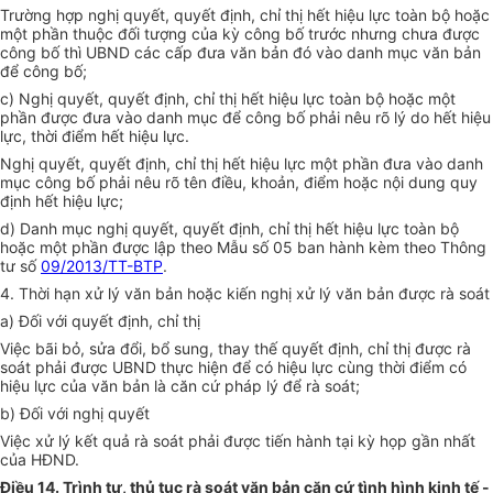
Trường hợp nghị quyết, quyết định, chỉ thị hết hiệu lực toàn bộ hoặc
một phần thuộc đối tượng của kỳ công bố trước nhưng chưa được
công bố thì UBND các cấp đưa văn bản đó vào danh mục văn bản
để công bố;
c) Nghị quyết, quyết định, chỉ thị hết hiệu lực toàn bộ hoặc một
phần được đưa vào danh mục để công bố phải nêu rõ lý do hết hiệu
lực, thời điểm hết hiệu lực.
Nghị quyết, quyết định, chỉ thị hết hiệu lực một phần đưa vào danh
mục công bố phải nêu rõ tên điều, khoản, điểm hoặc nội dung quy
định hết hiệu lực;
d) Danh mục nghị quyết, quyết định, chỉ thị hết hiệu lực toàn bộ
hoặc một phần được lập theo Mẫu số 05 ban hành kèm theo Thông
tư số
09/2013/TT-BTP
.
4. Thời hạn xử lý văn bản hoặc kiến nghị xử lý văn bản được rà soát
a) Đối với quyết định, chỉ thị
Việc bãi bỏ, sửa đổi, bổ sung, thay thế quyết định, chỉ thị được rà
soát phải được UBND thực hiện để có hiệu lực cùng thời điểm có
hiệu lực của văn bản là căn cứ pháp lý để rà soát;
b) Đối với nghị quyết
Việc xử lý kết quả rà soát phải được tiến hành tại kỳ họp gần nhất
của HĐND.
Điều 14. Trình tự, thủ tục rà soát văn bản căn cứ tình hình kinh tế -