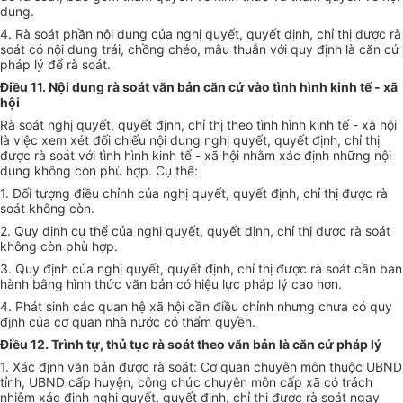
dung.
4. Rà soát phần nội dung của nghị quyết, quyết định, chỉ thị được rà
soát có nội dung trái, chồng chéo, mâu thuẫn với quy định là căn cứ
pháp lý để rà soát.
Điều 11. Nội dung rà soát văn bản căn cứ vào tình hình kinh tế - xã
hội
Rà soát nghị quyết, quyết định, chỉ thị theo tình hình kinh tế - xã hội
là việc xem xét đối chiếu nội dung nghị quyết, quyết định, chỉ thị
được rà soát với tình hình kinh tế - xã hội nhằm xác định những nội
dung không còn phù hợp. Cụ thể:
1. Đối tượng điều chỉnh của nghị quyết, quyết định, chỉ thị được rà
soát không còn.
2. Quy định cụ thể của nghị quyết, quyết định, chỉ thị được rà soát
không còn phù hợp.
3. Quy định của nghị quyết, quyết định, chỉ thị được rà soát cần ban
hành bằng hình thức văn bản có hiệu lực pháp lý cao hơn.
4. Phát sinh các quan hệ xã hội cần điều chỉnh nhưng chưa có quy
định của cơ quan nhà nước có thẩm quyền.
Điều 12. Trình tự, thủ tục rà soát theo văn bản là căn cứ pháp lý
1. Xác định văn bản được rà soát: Cơ quan chuyên môn thuộc UBND
tỉnh, UBND cấp huyện, công chức chuyên môn cấp xã có trách
nhiệm xác định nghị quyết, quyết định, chỉ thị được rà soát ngay