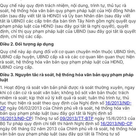
Quy chế này quy định trách nhiệm, nội dung, trình tự, thủ tục rà
soát, hệ thống hóa văn bản quy phạm pháp luật của Hội đồng Nhân
dân (sau đây viết tắt là HĐND) và Ủy ban Nhân dân (sau đây viết
tắt là UBND) các cấp trên địa bàn tỉnh Tây Ninh gồm nghị quyết quy
phạm pháp luật của HĐND (sau đây gọi tắt là nghị quyết), quyết
định, chỉ thị quy phạm pháp luật của UBND (sau đây gọi tắt là quyết
định, chỉ thị) các cấp.
Điều 2. Đối tượng áp dụng
Quy chế này áp dụng đối với cơ quan chuyên môn thuộc UBND tỉnh,
UBND cấp huyện, UBND cấp xã và các cơ quan liên quan thực hiện
rà soát, hệ thống hóa văn bản quy phạm pháp luật của HĐND,
UBND cùng cấp.
Điều 3. Nguyên tắc rà soát, hệ thống hóa văn bản quy phạm pháp
luật
1. Hoạt động rà soát văn bản phải được rà soát thường xuyên, ngay
khi có căn cứ rà soát văn bản; không bỏ sót văn bản thuộc trách
nhiệm rà soát; kịp thời xử lý kết quả rà soát; tuân thủ trình tự, thủ
tục thực hiện rà soát theo quy định của Nghị định số
16/2013/NĐ-
CP
ngày 06/02/2013 của Chính phủ về rà soát, hệ thống hóa văn
bản quy phạm pháp luật (sau đây gọi tắt là Nghị định số
16/2013/NĐ-CP
) Thông tư số
09/2013/TT-BTP
ngày 15/6/2013 của
Bộ Tư pháp quy định chi tiết thi hành Nghị định số
16/2013/NĐ-CP
ngày 06 tháng 02 năm 2013 của Chính phủ về rà soát, hệ thống hóa
văn bản quy phạm pháp luật (sau đây gọi tắt là Thông tư số