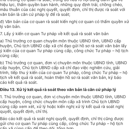
hiệu lực, thẩm quyền ban hành, những quy định trái, chồng chéo,
mâu thuẫn của các nghị quyết, quyết định, chỉ thị được rà soát với
văn bản là căn cứ pháp lý để rà soát;
đ) Văn bản của cơ quan rà soát kiến nghị cơ quan có thẩm quyền xử
lý văn bản.
7. Lấy ý kiến cơ quan Tư pháp về kết quả rà soát văn bản
a) Thủ trưởng cơ quan chuyên môn thuộc UBND tỉnh, UBND cấp
huyện, Chủ tịch UBND cấp xã chỉ đạo gửi hồ sơ rà soát văn bản lấy
ý kiến của cơ quan Tư pháp cùng cấp, công chức Tư pháp – hộ tịch
cùng cấp;
b) Thủ trưởng cơ quan, đơn vị chuyên môn thuộc UBND tỉnh, UBND
cấp huyện, Chủ tịch UBND cấp xã chỉ đạo việc nghiên cứu, giải
trình, tiếp thu ý kiến của cơ quan Tư pháp, công chức Tư pháp – hộ
tịch về kết quả rà soát, hoàn thiện hồ sơ rà soát văn bản, ký báo
cáo kết quả rà soát.
Điều 13. Xử lý kết quả rà soát theo văn bản là căn cứ pháp lý
1. Thủ trưởng cơ quan, đơn vị chuyên môn thuộc UBND tỉnh, UBND
cấp huyện, công chức chuyên môn cấp xã trình Chủ tịch UBND
cùng cấp xem xét, xử lý hoặc kiến nghị xử lý kết quả rà soát nghị
quyết, quyết định, chỉ thị.
Báo cáo kết quả rà soát nghị quyết, quyết định, chỉ thị cũng được
gửi cho cơ quan Tư pháp cùng cấp, công chức Tư pháp – hộ tịch
cấp xã cùng cấp để theo dõi, tổng hợp.