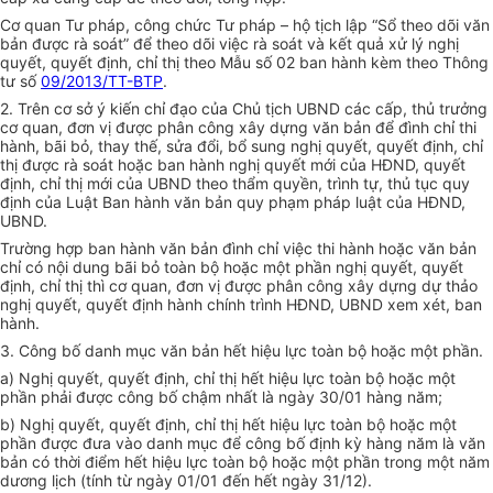
Cơ quan Tư pháp, công chức Tư pháp – hộ tịch lập “Sổ theo dõi văn
bản được rà soát” để theo dõi việc rà soát và kết quả xử lý nghị
quyết, quyết định, chỉ thị theo Mẫu số 02 ban hành kèm theo Thông
tư số
09/2013/TT-BTP
.
2. Trên cơ sở ý kiến chỉ đạo của Chủ tịch UBND các cấp, thủ trưởng
cơ quan, đơn vị được phân công xây dựng văn bản để đình chỉ thi
hành, bãi bỏ, thay thế, sửa đổi, bổ sung nghị quyết, quyết định, chỉ
thị được rà soát hoặc ban hành nghị quyết mới của HĐND, quyết
định, chỉ thị mới của UBND theo thẩm quyền, trình tự, thủ tục quy
định của Luật Ban hành văn bản quy phạm pháp luật của HĐND,
UBND.
Trường hợp ban hành văn bản đình chỉ việc thi hành hoặc văn bản
chỉ có nội dung bãi bỏ toàn bộ hoặc một phần nghị quyết, quyết
định, chỉ thị thì cơ quan, đơn vị được phân công xây dựng dự thảo
nghị quyết, quyết định hành chính trình HĐND, UBND xem xét, ban
hành.
3. Công bố danh mục văn bản hết hiệu lực toàn bộ hoặc một phần.
a) Nghị quyết, quyết định, chỉ thị hết hiệu lực toàn bộ hoặc một
phần phải được công bố chậm nhất là ngày 30/01 hàng năm;
b) Nghị quyết, quyết định, chỉ thị hết hiệu lực toàn bộ hoặc một
phần được đưa vào danh mục để công bố định kỳ hàng năm là văn
bản có thời điểm hết hiệu lực toàn bộ hoặc một phần trong một năm
dương lịch (tính từ ngày 01/01 đến hết ngày 31/12).