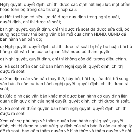
Nghị quyết, quyết định, chỉ thị được xác định hết hiệu lực một phần
hoặc toàn bộ trong các trường hợp sau:
a) Hết thời hạn có hiệu lực đã được quy định trong nghị quyết,
quyết định, chỉ thị được rà soát;
b) Nghị quyết, quyết định, chỉ thị được rà soát đã được sửa đổi, bổ
sung hoặc thay thế bằng văn bản mới của chính HĐND, UBND đã
ban hành văn bản đó;
c) Nghị quyết, quyết định, chỉ thị được rà soát bị hủy bỏ hoặc bãi bỏ
bằng một văn bản của cơ quan Nhà nước có thẩm quyền;
d) Nghị quyết, quyết định, chỉ thị không còn đối tượng điều chỉnh.
2. Rà soát phần căn cứ ban hành Nghị quyết, quyết định, chỉ thị
được rà soát
a) Xác định các văn bản thay thế, hủy bỏ, bãi bỏ, sửa đổi, bổ sung
văn bản là căn cứ ban hành nghị quyết, quyết định, chỉ thị được rà
soát;
b) Xác định các văn bản khác mới được ban hành có quy định liên
quan đến quy định của nghị quyết, quyết định, chỉ thị được rà soát.
3. Rà soát về thẩm quyền ban hành nghị quyết, quyết định, chỉ thị
được rà soát
Xem xét sự phù hợp về thẩm quyền ban hành nghị quyết, quyết
định, chỉ thị được rà soát với quy định của văn bản là căn cứ pháp lý
để rà soát, bao gồm thẩm quyền về hình thức và thẩm quyền về nội