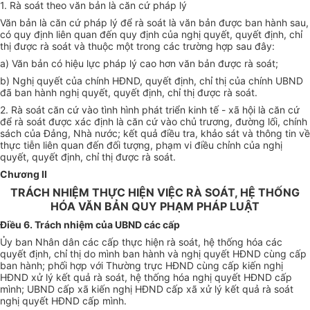
1. Rà soát theo văn bản là căn cứ pháp lý
Văn bản là căn cứ pháp lý để rà soát là văn bản được ban hành sau,
có quy định liên quan đến quy định của nghị quyết, quyết định, chỉ
thị được rà soát và thuộc một trong các trường hợp sau đây:
a) Văn bản có hiệu lực pháp lý cao hơn văn bản được rà soát;
b) Nghị quyết của chính HĐND, quyết định, chỉ thị của chính UBND
đã ban hành nghị quyết, quyết định, chỉ thị được rà soát.
2. Rà soát căn cứ vào tình hình phát triển kinh tế - xã hội là căn cứ
để rà soát được xác định là căn cứ vào chủ trương, đường lối, chính
sách của Đảng, Nhà nước; kết quả điều tra, khảo sát và thông tin về
thực tiễn liên quan đến đối tượng, phạm vi điều chỉnh của nghị
quyết, quyết định, chỉ thị được rà soát.
Chương II
TRÁCH NHIỆM THỰC HIỆN VIỆC RÀ SOÁT, HỆ THỐNG
HÓA VĂN BẢN QUY PHẠM PHÁP LUẬT
Điều 6. Trách nhiệm của UBND các cấp
Ủy ban Nhân dân các cấp thực hiện rà soát, hệ thống hóa các
quyết định, chỉ thị do mình ban hành và nghị quyết HĐND cùng cấp
ban hành; phối hợp với Thường trực HĐND cùng cấp kiến nghị
HĐND xử lý kết quả rà soát, hệ thống hóa nghị quyết HĐND cấp
mình; UBND cấp xã kiến nghị HĐND cấp xã xử lý kết quả rà soát
nghị quyết HĐND cấp mình.