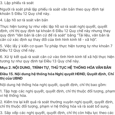
3. Lập phiếu rà soát
Người rà soát phải lập phiếu rà soát văn bản theo quy định tại
khoản 5 Điều 12 Quy chế này.
4. Lập hồ sơ rà soát văn bản
Thực hiện tương tự như việc lập hồ sơ rà soát nghị quyết, quyết
định, chỉ thị quy định tại khoản 6 Điều 12 Quy chế này nhưng thay
quy định “Văn bản là căn cứ để rà soát” bằng “Tài liệu, văn bản là
căn cứ xác định sự thay đổi của tình hình kinh tế - xã hội”.
5. Việc lấy ý kiến cơ quan Tư pháp thực hiện tương tự như khoản 7
Điều 12 Quy chế này.
6. Xử lý kết quả rà soát căn cứ vào tình hình kinh tế xã hội thực hiện
tương tự như quy định tại Điều 13 Quy chế này.
Mục 2. NỘI DUNG, TRÌNH TỰ, THỦ TỤC HỆ THỐNG HÓA VĂN BẢN
Điều 15. Nội dung hệ thống hóa Nghị quyết HĐND, Quyết định, Chỉ
thị của UBND
Nội dung hệ thống hóa nghị quyết, quyết định, chỉ thị bao gồm:
1. Tập hợp các nghị quyết, quyết định, chỉ thị thuộc đối tượng, phạm
vi hệ thống hóa.
2. Kiểm tra lại kết quả rà soát thường xuyên nghị quyết, quyết định,
chỉ thị thuộc đối tượng, phạm vi hệ thống hóa và rà soát bổ sung.
3. Sắp xếp các nghị quyết, quyết định, chỉ thị còn hiệu lực theo các