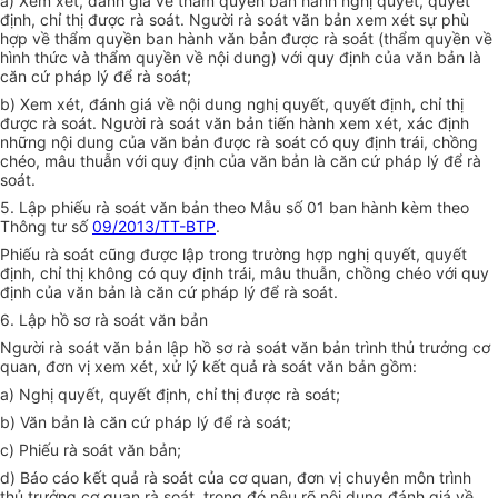
a) Xem xét, đánh giá về thẩm quyền ban hành nghị quyết, quyết
định, chỉ thị được rà soát. Người rà soát văn bản xem xét sự phù
hợp về thẩm quyền ban hành văn bản được rà soát (thẩm quyền về
hình thức và thẩm quyền về nội dung) với quy định của văn bản là
căn cứ pháp lý để rà soát;
b) Xem xét, đánh giá về nội dung nghị quyết, quyết định, chỉ thị
được rà soát. Người rà soát văn bản tiến hành xem xét, xác định
những nội dung của văn bản được rà soát có quy định trái, chồng
chéo, mâu thuẫn với quy định của văn bản là căn cứ pháp lý để rà
soát.
5. Lập phiếu rà soát văn bản theo Mẫu số 01 ban hành kèm theo
Thông tư số
09/2013/TT-BTP
.
Phiếu rà soát cũng được lập trong trường hợp nghị quyết, quyết
định, chỉ thị không có quy định trái, mâu thuẫn, chồng chéo với quy
định của văn bản là căn cứ pháp lý để rà soát.
6. Lập hồ sơ rà soát văn bản
Người rà soát văn bản lập hồ sơ rà soát văn bản trình thủ trưởng cơ
quan, đơn vị xem xét, xử lý kết quả rà soát văn bản gồm:
a) Nghị quyết, quyết định, chỉ thị được rà soát;
b) Văn bản là căn cứ pháp lý để rà soát;
c) Phiếu rà soát văn bản;
d) Báo cáo kết quả rà soát của cơ quan, đơn vị chuyên môn trình
thủ trưởng cơ quan rà soát, trong đó nêu rõ nội dung đánh giá về