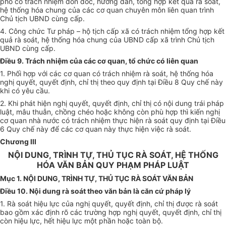
phố có trách nhiệm đôn đốc, hướng dẫn, tổng hợp kết quả rà soát,
hệ thống hóa chung của các cơ quan chuyên môn liên quan trình
Chủ tịch UBND cùng cấp.
4. Công chức Tư pháp – hộ tịch cấp xã có trách nhiệm tổng hợp kết
quả rà soát, hệ thống hóa chung của UBND cấp xã trình Chủ tịch
UBND cùng cấp.
Điều 9. Trách nhiệm của các cơ quan, tổ chức có liên quan
1. Phối hợp với các cơ quan có trách nhiệm rà soát, hệ thống hóa
nghị quyết, quyết định, chỉ thị theo quy định tại Điều 8 Quy chế này
khi có yêu cầu.
2. Khi phát hiện nghị quyết, quyết định, chỉ thị có nội dung trái pháp
luật, mâu thuẫn, chồng chéo hoặc không còn phù hợp thì kiến nghị
cơ quan nhà nước có trách nhiệm thực hiện rà soát quy định tại Điều
6 Quy chế này để các cơ quan này thực hiện việc rà soát.
Chương III
NỘI DUNG, TRÌNH TỰ, THỦ TỤC RÀ SOÁT, HỆ THỐNG
HÓA VĂN BẢN QUY PHẠM PHÁP LUẬT
Mục 1. NỘI DUNG, TRÌNH TỰ, THỦ TỤC RÀ SOÁT VĂN BẢN
Điều 10. Nội dung rà soát theo văn bản là căn cứ pháp lý
1. Rà soát hiệu lực của nghị quyết, quyết định, chỉ thị được rà soát
bao gồm xác định rõ các trường hợp nghị quyết, quyết định, chỉ thị
còn hiệu lực, hết hiệu lực một phần hoặc toàn bộ.