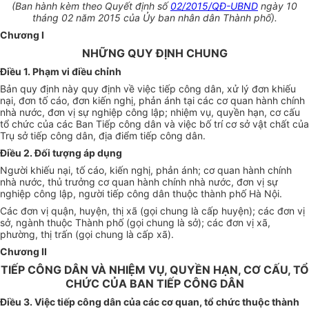
(Ban hành kèm theo Quyết định số
02/2015/QĐ-UBND
ngày 10
tháng 02 năm 2015 của Ủy ban nhân dân Thành phố).
Chương I
NHỮNG QUY ĐỊNH CHUNG
Điều 1. Phạm vi điều chỉnh
Bản quy định này quy định về việc tiếp công dân, xử lý đơn khiếu
nại, đơn tố cáo, đơn kiến nghị, phản ánh tại các cơ quan hành chính
nhà nước, đơn vị sự nghiệp công lập; nhiệm vụ, quyền hạn, cơ cấu
tổ chức của các Ban Tiếp công dân và việc bố trí cơ sở vật chất của
Trụ sở tiếp công dân, địa điểm tiếp công dân.
Điều 2. Đối tượng áp dụng
Người khiếu nại, tố cáo, kiến nghị, phản ánh; cơ quan hành chính
nhà nước, thủ trưởng cơ quan hành chính nhà nước, đơn vị sự
nghiệp công lập, người tiếp công dân thuộc thành phố Hà Nội.
Các đơn vị quận, huyện, thị xã (gọi chung là cấp huyện); các đơn vị
sở, ngành thuộc Thành phố (gọi chung là sở); các đơn vị xã,
phường, thị trấn (gọi chung là cấp xã).
Chương II
TIẾP CÔNG DÂN VÀ NHIỆM VỤ, QUYỀN HẠN, CƠ CẤU, TỔ
CHỨC CỦA BAN TIẾP CÔNG DÂN
Điều 3. Việc tiếp công dân của các cơ quan, tổ chức thuộc thành