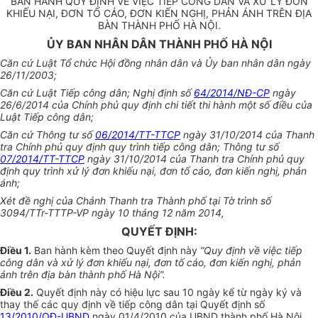
BAN HÀNH QUY ĐỊNH VỀ VIỆC TIẾP CÔNG DÂN VÀ XỬ LÝ ĐƠN
KHIẾU NẠI, ĐƠN TỐ CÁO, ĐƠN KIẾN NGHỊ, PHẢN ÁNH TRÊN ĐỊA
BÀN THÀNH PHỐ HÀ NỘI.
ỦY BAN NHÂN DÂN THÀNH PHỐ HÀ NỘI
Căn cứ Luật Tổ chức Hội đồng nhân dân và Ủy ban nhân dân ngày
26/11/2003;
Căn cứ Luật Tiếp công dân; Nghị định số
64/2014/NĐ-CP
ngày
26/6/2014 của Chính phủ quy định chi tiết thi hành một số điều của
Luật Tiếp công dân;
Căn cứ Thông tư số
06/2014/TT-TTCP
ngày 31/10/2014 của Thanh
tra Chính phủ quy định quy trình tiếp công dân; Thông tư số
07/2014/TT-TTCP
ngày 31/10/2014 của Thanh tra Chính phủ quy
định quy trình xử lý đơn khiếu nại, đơn tố cáo, đơn kiến nghị, phản
ánh;
Xét đề nghị của Chánh Thanh tra Thành phố tại Tờ trình số
3094/TTr-TTTP-VP ngày 10 tháng 12 năm 2014,
QUYẾT ĐỊNH:
Điều 1
.
Ban hành kèm theo Quyết định này
“Quy định về việc tiếp
công dân và xử lý đơn khiếu nại, đơn tố cáo, đơn kiến nghị, phản
ánh trên địa bàn thành phố Hà Nội”.
Điều 2
.
Quyết định này có hiệu lực sau 10 ngày kể từ ngày ký và
thay thế các quy định về tiếp công dân tại Quyết định số
13/2010/QĐ-UBND
ngày 01/4/2010 của UBND thành phố Hà Nội.