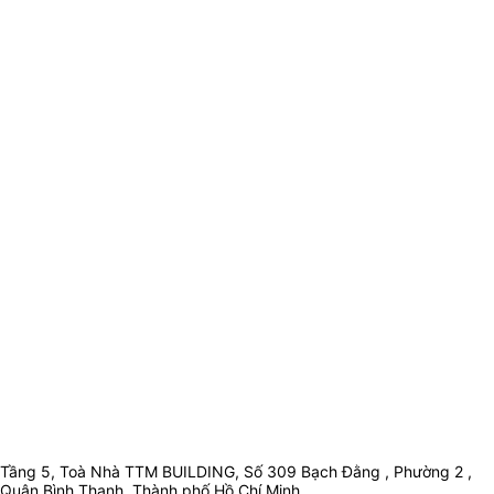
Tầng 5, Toà Nhà TTM BUILDING, Số 309 Bạch Đằng , Phường 2 ,
Quận Bình Thạnh, Thành phố Hồ Chí Minh