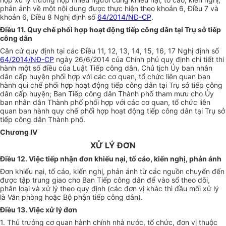
phản ảnh về một nội dung được thực hiện theo khoản 6, Điều 7 và
khoản 6, Điều 8 Nghị định số
64/2014/NĐ-CP
.
Điều 11. Quy chế phối hợp hoạt động tiếp công dân tại Trụ sở tiếp
công dân
Căn cứ quy định tại các Điều 11, 12, 13, 14, 15, 16, 17 Nghị định số
64/2014/NĐ-CP
ngày 26/6/2014 của Chính phủ quy định chi tiết thi
hành một số điều của Luật Tiếp công dân, Chủ tịch Ủy ban nhân
dân cấp huyện phối hợp với các cơ quan, tổ chức liên quan ban
hành qui chế phối hợp hoạt động tiếp công dân tại Trụ sở tiếp công
dân cấp huyện; Ban Tiếp công dân Thành phố tham mưu cho Ủy
ban nhân dân Thành phố phối hợp với các cơ quan, tổ chức liên
quan ban hành quy chế phối hợp hoạt động tiếp công dân tại Trụ sở
tiếp công dân Thành phố.
Chương IV
XỬ LÝ ĐƠN
Điều 12. Việc tiếp nhận đơn khiếu nại, tố cáo, kiến nghị, phản ánh
Đơn khiếu nại, tố cáo, kiến nghị, phản ánh từ các nguồn chuyển đến
được tập trung giao cho Ban Tiếp công dân để vào sổ theo dõi,
phân loại và xử lý theo quy định (các đơn vị khác thì đầu mối xử lý
là Văn phòng hoặc Bộ phận tiếp công dân).
Điều 13. Việc xử lý đơn
1. Thủ trưởng cơ quan hành chính nhà nước, tổ chức, đơn vị thuộc