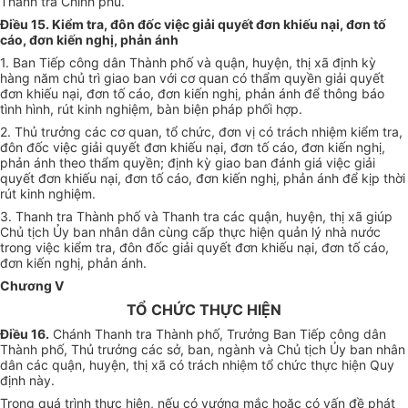
Thanh tra Chính phủ.
Điều 15. Kiểm tra, đôn đốc việc giải quyết đơn khiếu nại, đơn tố
cáo, đơn kiến nghị, phản ánh
1. Ban Tiếp công dân Thành phố và quận, huyện, thị xã định kỳ
hàng năm chủ trì giao ban với cơ quan có thẩm quyền giải quyết
đơn khiếu nại, đơn tố cáo, đơn kiến nghị, phản ánh để thông báo
tình hình, rút kinh nghiệm, bàn biện pháp phối hợp.
2. Thủ trưởng các cơ quan, tổ chức, đơn vị có trách nhiệm kiểm tra,
đôn đốc việc giải quyết đơn khiếu nại, đơn tố cáo, đơn kiến nghị,
phản ánh theo thẩm quyền; định kỳ giao ban đánh giá việc giải
quyết đơn khiếu nại, đơn tố cáo, đơn kiến nghị, phản ánh để kịp thời
rút kinh nghiệm.
3. Thanh tra Thành phố và Thanh tra các quận, huyện, thị xã giúp
Chủ tịch Ủy ban nhân dân cùng cấp thực hiện quản lý nhà nước
trong việc kiểm tra, đôn đốc giải quyết đơn khiếu nại, đơn tố cáo,
đơn kiến nghị, phản ánh.
Chương V
TỔ CHỨC THỰC HIỆN
Điều 16
.
Chánh Thanh tra Thành phố, Trưởng Ban Tiếp công dân
Thành phố, Thủ trưởng các sở, ban, ngành và Chủ tịch Ủy ban nhân
dân các quận, huyện, thị xã có trách nhiệm tổ chức thực hiện Quy
định này.
Trong quá trình thực hiện, nếu có vướng mắc hoặc có vấn đề phát