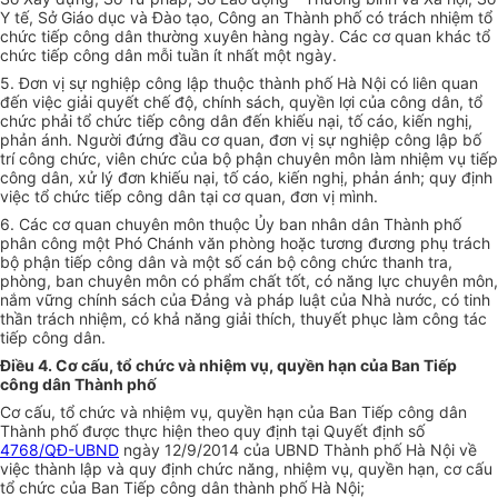
Y tế, Sở Giáo dục và Đào tạo, Công an Thành phố có trách nhiệm tổ
chức tiếp công dân thường xuyên hàng ngày. Các cơ quan khác tổ
chức tiếp công dân mỗi tuần ít nhất một ngày.
5. Đơn vị sự nghiệp công lập thuộc thành phố Hà Nội có liên quan
đến việc giải quyết chế độ, chính sách, quyền lợi của công dân, tổ
chức phải tổ chức tiếp công dân đến khiếu nại, tố cáo, kiến nghị,
phản ánh. Người đứng đầu cơ quan, đơn vị sự nghiệp công lập bố
trí công chức, viên chức của bộ phận chuyên môn làm nhiệm vụ tiếp
công dân, xử lý đơn khiếu nại, tố cáo, kiến nghị, phản ánh; quy định
việc tổ chức tiếp công dân tại cơ quan, đơn vị mình.
6. Các cơ quan chuyên môn thuộc Ủy ban nhân dân Thành phố
phân công một Phó Chánh văn phòng hoặc tương đương phụ trách
bộ phận tiếp công dân và một số cán bộ công chức thanh tra,
phòng, ban chuyên môn có phẩm chất tốt, có năng lực chuyên môn,
nắm vững chính sách của Đảng và pháp luật của Nhà nước, có tinh
thần trách nhiệm, có khả năng giải thích, thuyết phục làm công tác
tiếp công dân.
Điều 4. Cơ cấu, tổ chức và nhiệm vụ, quyền hạn của Ban Tiếp
công dân Thành phố
Cơ cấu, tổ chức và nhiệm vụ, quyền hạn của Ban Tiếp công dân
Thành phố được thực hiện theo quy định tại Quyết định số
4768/QĐ-UBND
ngày 12/9/2014 của UBND Thành phố Hà Nội về
việc thành lập và quy định chức năng, nhiệm vụ, quyền hạn, cơ cấu
tổ chức của Ban Tiếp công dân thành phố Hà Nội;