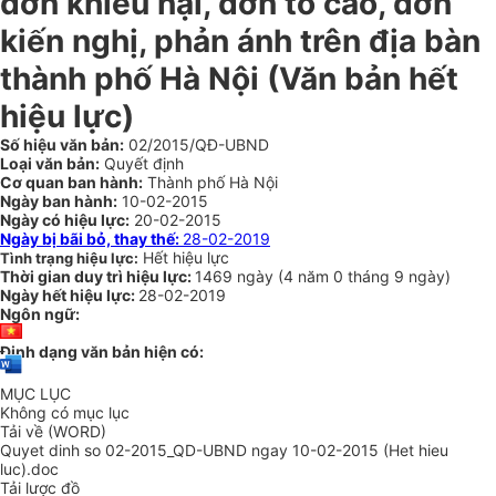
đơn khiếu nại, đơn tố cáo, đơn
kiến nghị, phản ánh trên địa bàn
thành phố Hà Nội
(Văn bản hết
hiệu lực)
Số hiệu văn bản:
02/2015/QĐ-UBND
Loại văn bản:
Quyết định
Cơ quan ban hành:
Thành phố Hà Nội
Ngày ban hành:
10-02-2015
Ngày có hiệu lực:
20-02-2015
Ngày bị bãi bỏ, thay thế:
28-02-2019
Hết hiệu lực
Tình trạng hiệu lực:
Thời gian duy trì hiệu lực:
1469 ngày
(
4 năm
0 tháng
9 ngày
)
Ngày hết hiệu lực:
28-02-2019
Ngôn ngữ:
Định dạng văn bản hiện có:
MỤC LỤC
Không có mục lục
Tải về (WORD)
Quyet dinh so 02-2015_QD-UBND ngay 10-02-2015 (Het hieu
luc).doc
Tải lược đồ