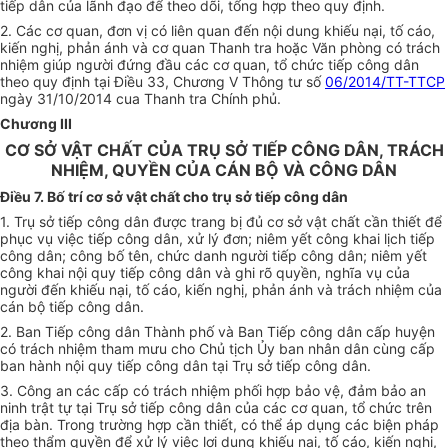
tiếp dân của lãnh đạo để theo dõi, tổng hợp theo quy định.
2. Các cơ quan, đơn vị có liên quan đến nội dung khiếu nại, tố cáo,
kiến nghị, phản ánh và cơ quan Thanh tra hoặc Văn phòng có trách
nhiệm giúp người đứng đầu các cơ quan, tổ chức tiếp công dân
theo quy định tại Điều 33, Chương V Thông tư số
06/2014/TT-TTCP
ngày 31/10/2014 cua Thanh tra Chính phủ.
Chương III
CƠ SỞ VẬT CHẤT CỦA TRỤ SỞ TIẾP CÔNG DÂN, TRÁCH
NHIỆM, QUYỀN CỦA CÁN BỘ VÀ CÔNG DÂN
Điều 7. Bố trí cơ sở vật chất cho trụ sở tiếp công dân
1. Trụ sở tiếp công dân được trang bị đủ cơ sở vật chất cần thiết để
phục vụ việc tiếp công dân, xử lý đơn; niêm yết công khai lịch tiếp
công dân; công bố tên, chức danh người tiếp công dân; niêm yết
công khai nội quy tiếp công dân và ghi rõ quyền, nghĩa vụ của
người đến khiếu nại, tố cáo, kiến nghị, phản ánh và trách nhiệm của
cán bộ tiếp công dân.
2. Ban Tiếp công dân Thành phố và Ban Tiếp công dân cấp huyện
có trách nhiệm tham mưu cho Chủ tịch Ủy ban nhân dân cùng cấp
ban hành nội quy tiếp công dân tại Trụ sở tiếp công dân.
3. Công an các cấp có trách nhiệm phối hợp bảo vệ, đảm bảo an
ninh trật tự tại Trụ sở tiếp công dân của các cơ quan, tổ chức trên
địa bàn. Trong trường hợp cần thiết, có thể áp dụng các biện pháp
theo thẩm quyền để xử lý việc lợi dụng khiếu nại, tố cáo, kiến nghị,