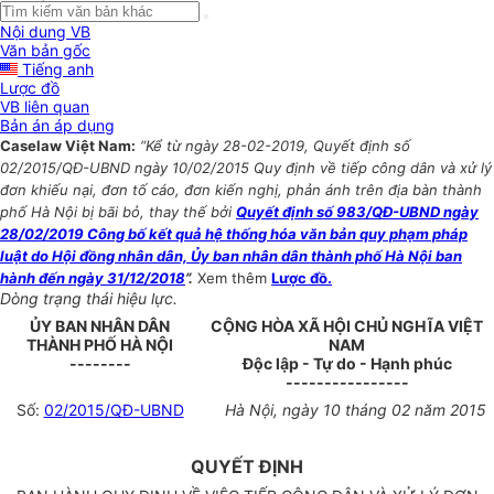
Nội dung VB
Văn bản gốc
Tiếng anh
Lược đồ
VB liên quan
Bản án áp dụng
Caselaw Việt Nam:
“Kể từ ngày 28-02-2019, Quyết định số
02/2015/QĐ-UBND ngày 10/02/2015 Quy định về tiếp công dân và xử lý
đơn khiếu nại, đơn tố cáo, đơn kiến nghị, phản ánh trên địa bàn thành
phố Hà Nội bị bãi bỏ, thay thế bởi
Quyết định số 983/QĐ-UBND ngày
28/02/2019 Công bố kết quả hệ thống hóa văn bản quy phạm pháp
luật do Hội đồng nhân dân, Ủy ban nhân dân thành phố Hà Nội ban
hành đến ngày 31/12/2018
”.
Xem thêm
Lược đồ.
Dòng trạng thái hiệu lực.
ỦY BAN NHÂN DÂN
CỘNG HÒA XÃ HỘI CHỦ NGHĨA VIỆT
THÀNH PHỐ HÀ NỘI
NAM
--------
Độc lập - Tự do - Hạnh phúc
----------------
Số:
02/2015/QĐ-UBND
Hà Nội, ngày 10 tháng 02 năm 2015
QUYẾT ĐỊNH