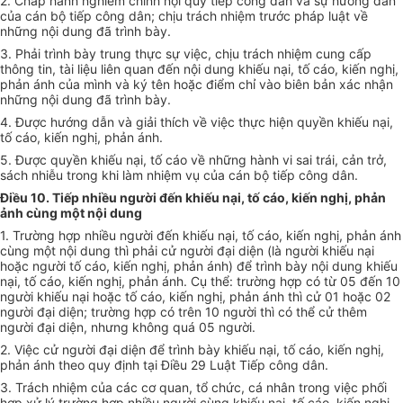
2. Chấp hành nghiêm chỉnh nội quy tiếp công dân và sự hướng dẫn
của cán bộ tiếp công dân; chịu trách nhiệm trước pháp luật về
những nội dung đã trình bày.
3. Phải trình bày trung thực sự việc, chịu trách nhiệm cung cấp
thông tin, tài liệu liên quan đến nội dung khiếu nại, tố cáo, kiến nghị,
phản ánh của mình và ký tên hoặc điểm chỉ vào biên bản xác nhận
những nội dung đã trình bày.
4. Được hướng dẫn và giải thích về việc thực hiện quyền khiếu nại,
tố cáo, kiến nghị, phản ánh.
5. Được quyền khiếu nại, tố cáo về những hành vi sai trái, cản trở,
sách nhiễu trong khi làm nhiệm vụ của cán bộ tiếp công dân.
Điều 10. Tiếp nhiều người đến khiếu nại, tố cáo, kiến nghị, phản
ảnh cùng một nội dung
1. Trường hợp nhiều người đến khiếu nại, tố cáo, kiến nghị, phản ánh
cùng một nội dung thì phải cử người đại diện (là người khiếu nại
hoặc người tố cáo, kiến nghị, phản ánh) để trình bày nội dung khiếu
nại, tố cáo, kiến nghị, phản ánh. Cụ thể: trường hợp có từ 05 đến 10
người khiếu nại hoặc tố cáo, kiến nghị, phản ánh thì cử 01 hoặc 02
người đại diện; trường hợp có trên 10 người thì có thể cử thêm
người đại diện, nhưng không quá 05 người.
2. Việc cử người đại diện để trình bày khiếu nại, tố cáo, kiến nghị,
phản ánh theo quy định tại Điều 29 Luật Tiếp công dân.
3. Trách nhiệm của các cơ quan, tổ chức, cá nhân trong việc phối
hợp xử lý trường hợp nhiều người cùng khiếu nại, tố cáo, kiến nghị,