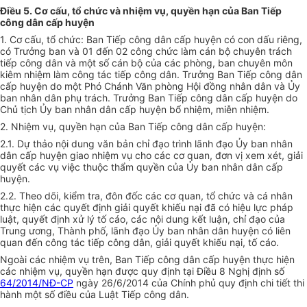
Điều 5. Cơ cấu, tổ chức và nhiệm vụ, quyền hạn của Ban Tiếp
công dân cấp huyện
1. Cơ cấu, tổ chức: Ban Tiếp công dân cấp huyện có con dấu riêng,
có Trưởng ban và 01 đến 02 công chức làm cán bộ chuyên trách
tiếp công dân và một số cán bộ của các phòng, ban chuyên môn
kiêm nhiệm làm công tác tiếp công dân. Trưởng Ban Tiếp công dân
cấp huyện do một Phó Chánh Văn phòng Hội đồng nhân dân và Ủy
ban nhân dân phụ trách. Trưởng Ban Tiếp công dân cấp huyện do
Chủ tịch Ủy ban nhân dân cấp huyện bổ nhiệm, miễn nhiệm.
2. Nhiệm vụ, quyền hạn của Ban Tiếp công dân cấp huyện:
2.1. Dự thảo nội dung văn bản chỉ đạo trình lãnh đạo Ủy ban nhân
dân cấp huyện giao nhiệm vụ cho các cơ quan, đơn vị xem xét, giải
quyết các vụ việc thuộc thẩm quyền của Ủy ban nhân dân cấp
huyện.
2.2. Theo dõi, kiểm tra, đôn đốc các cơ quan, tổ chức và cá nhân
thực hiện các quyết định giải quyết khiếu nại đã có hiệu lực pháp
luật, quyết định xử lý tố cáo, các nội dung kết luận, chỉ đạo của
Trung ương, Thành phố, lãnh đạo Ủy ban nhân dân huyện có liên
quan đến công tác tiếp công dân, giải quyết khiếu nại, tố cáo.
Ngoài các nhiệm vụ trên, Ban Tiếp công dân cấp huyện thực hiện
các nhiệm vụ, quyền hạn được quy định tại Điều 8 Nghị định số
64/2014/NĐ-CP
ngày 26/6/2014 của Chính phủ quy định chi tiết thi
hành một số điều của Luật Tiếp công dân.