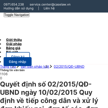
0971.654.238
service.center@caselaw.vn
Hướng dẫn sử dụng
|
Liên hệ
Toggle Navigation
Giới thiệu
Giải pháp
Bảng giá
Bài viết
Đăng ký
Đăng nhập
Trang chủ
Văn bản pháp luật
02/2015/QĐ-UBND
Thông tin văn bản
1106
0
Quyết định số 02/2015/QĐ-
UBND ngày 10/02/2015 Quy
định về tiếp công dân và xử lý