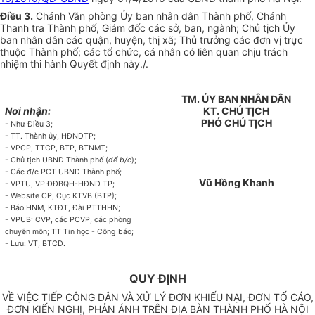
Điều 3
.
Chánh Văn phòng Ủy ban nhân dân Thành phố, Chánh
Thanh tra Thành phố, Giám đốc các sở, ban, ngành; Chủ tịch Ủy
ban nhân dân các quận, huyện, thị xã; Thủ trưởng các đơn vị trực
thuộc Thành phố; các tổ chức, cá nhân có liên quan chịu trách
nhiệm thi hành Quyết định này./.
TM. ỦY BAN NHÂN DÂN
Nơi nhận:
KT. CHỦ TỊCH
PHÓ CHỦ TỊCH
- Như Điều 3;
- TT. Thành ủy, HĐNDTP;
- VPCP, TTCP, BTP, BTNMT;
- Chủ tịch UBND Thành phố (
để b/c
);
- Các đ/c PCT UBND Thành phố;
Vũ Hồng Khanh
- VPTU, VP ĐĐBQH-HĐND TP;
- Website CP, Cục KTVB (BTP);
- Báo HNM, KTĐT, Đài PTTHHN;
- VPUB: CVP, các PCVP, các phòng
chuyên môn; TT Tin học - Công báo;
- Lưu: VT, BTCD.
QUY ĐỊNH
VỀ VIỆC TIẾP CÔNG DÂN VÀ XỬ LÝ ĐƠN KHIẾU NẠI, ĐƠN TỐ CÁO,
ĐƠN KIẾN NGHỊ, PHẢN ÁNH TRÊN ĐỊA BÀN THÀNH PHỐ HÀ NỘI