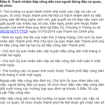
Điều 6. Trách nhiệm tiếp công dân của người đứng đầu cơ quan,
tổ chức
1. Thủ trưởng cơ quan hành chính nhà nước các cấp và các cơ
quan, tổ chức thuộc thành phố Hà Nội có trách nhiệm định kỳ tiếp
công dân để lắng nghe xem xét, giải quyết và chỉ đạo việc xem xét
giải quyết các khiếu nại, tố cáo, kiến nghị, phản ánh thuộc thẩm
quyền của mình theo quy định tại Điều 32, Chương V Thông tư số
06/2014/TT-TTCP
ngày 31/10/2014 của Thanh tra Chính phủ.
- Định kỳ ngày thứ Ba của tuần thứ 3 hàng tháng, Chủ tịch Ủy ban
nhân dân Thành phố, Phó Chủ tịch Ủy ban nhân dân Thành phố chủ
trì tiếp công dân tại hai trụ sở tiếp công dân Thành phố.
- Chủ tịch Ủy ban nhân dân cấp huyện tiếp công dân mỗi tháng ít
nhất hai ngày.
- Chủ tịch Ủy ban nhân dân cấp xã tiếp công dân mỗi tuần ít nhất
một ngày.
- Thủ trưởng các cơ quan nhà nước thuộc Thành phố tiếp công dân
mỗi tháng ít nhất một ngày.
Ngoài việc tiếp công dân định kỳ, Chủ tịch Ủy ban nhân dân các
cấp, người đứng đầu cơ quan, tổ chức thực hiện việc tiếp công dân
đột xuất trong các trường hợp quy định tại khoản 3 Điều 18 của
Luật Tiếp công dân.
Việc tiếp công dân của thủ trưởng cơ quan nhà nước các cấp và
các cơ quan, tổ chức thuộc thành phố Hà Nội được ghi chép vào sổ