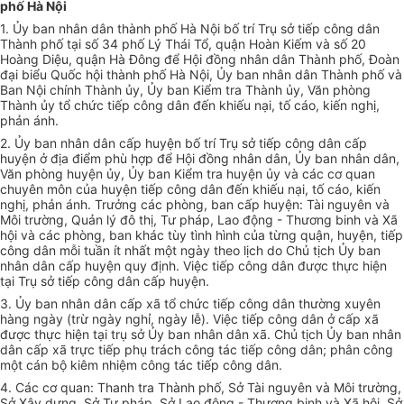
phố Hà Nội
1. Ủy ban nhân dân thành phố Hà Nội bố trí Trụ sở tiếp công dân
Thành phố tại số 34 phố Lý Thái Tổ, quận Hoàn Kiếm và số 20
Hoàng Diệu, quận Hà Đông để Hội đồng nhân dân Thành phố, Đoàn
đại biểu Quốc hội thành phố Hà Nội, Ủy ban nhân dân Thành phố và
Ban Nội chính Thành ủy, Ủy ban Kiểm tra Thành ủy, Văn phòng
Thành ủy tổ chức tiếp công dân đến khiếu nại, tố cáo, kiến nghị,
phản ánh.
2. Ủy ban nhân dân cấp huyện bố trí Trụ sở tiếp công dân cấp
huyện ở địa điểm phù hợp để Hội đồng nhân dân, Ủy ban nhân dân,
Văn phòng huyện ủy, Ủy ban Kiểm tra huyện ủy và các cơ quan
chuyên môn của huyện tiếp công dân đến khiếu nại, tố cáo, kiến
nghị, phản ánh. Trưởng các phòng, ban cấp huyện: Tài nguyên và
Môi trường, Quản lý đô thị, Tư pháp, Lao động - Thương binh và Xã
hội và các phòng, ban khác tùy tình hình của từng quận, huyện, tiếp
công dân mỗi tuần ít nhất một ngày theo lịch do Chủ tịch Ủy ban
nhân dân cấp huyện quy định. Việc tiếp công dân được thực hiện
tại Trụ sở tiếp công dân cấp huyện.
3. Ủy ban nhân dân cấp xã tổ chức tiếp công dân thường xuyên
hàng ngày (trừ ngày nghỉ, ngày lễ). Việc tiếp công dân ở cấp xã
được thực hiện tại trụ sở Ủy ban nhân dân xã. Chủ tịch Ủy ban nhân
dân cấp xã trực tiếp phụ trách công tác tiếp công dân; phân công
một cán bộ kiêm nhiệm công tác tiếp công dân.
4. Các cơ quan: Thanh tra Thành phố, Sở Tài nguyên và Môi trường,
Sở Xây dựng, Sở Tư pháp, Sở Lao động - Thương binh và Xã hội, Sở