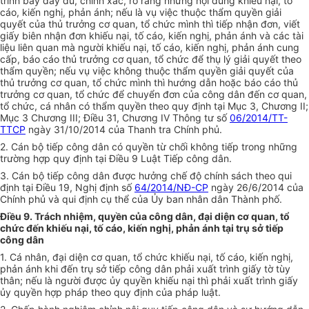
trình bày đầy đủ, chính xác, rõ ràng những nội dung khiếu nại, tố
cáo, kiến nghị, phản ánh; nếu là vụ việc thuộc thẩm quyền giải
quyết của thủ trưởng cơ quan, tổ chức mình thì tiếp nhận đơn, viết
giấy biên nhận đơn khiếu nại, tố cáo, kiến nghị, phản ánh và các tài
liệu liên quan mà người khiếu nại, tố cáo, kiến nghị, phản ánh cung
cấp, báo cáo thủ trưởng cơ quan, tổ chức để thụ lý giải quyết theo
thẩm quyền; nếu vụ việc không thuộc thẩm quyền giải quyết của
thủ trưởng cơ quan, tổ chức mình thì hướng dẫn hoặc báo cáo thủ
trưởng cơ quan, tổ chức để chuyển đơn của công dân đến cơ quan,
tổ chức, cá nhân có thẩm quyền theo quy định tại Mục 3, Chương II;
Mục 3 Chương III; Điều 31, Chương IV Thông tư số
06/2014/TT-
TTCP
ngày 31/10/2014 của Thanh tra Chính phủ.
2. Cán bộ tiếp công dân có quyền từ chối không tiếp trong những
trường hợp quy định tại Điều 9 Luật Tiếp công dân.
3. Cán bộ tiếp công dân được hưởng chế độ chính sách theo qui
định tại Điều 19, Nghị định số
64/2014/NĐ-CP
ngày 26/6/2014 của
Chính phủ và qui định cụ thể của Ủy ban nhân dân Thành phố.
Điều 9. Trách nhiệm, quyền của công dân, đại diện cơ quan, tổ
chức đến khiếu nại, tố cáo, kiến nghị, phản ánh tại trụ sở tiếp
công dân
1. Cá nhân, đại diện cơ quan, tổ chức khiếu nại, tố cáo, kiến nghị,
phản ánh khi đến trụ sở tiếp công dân phải xuất trình giấy tờ tùy
thân; nếu là người được ủy quyền khiếu nại thì phải xuất trình giấy
ủy quyền hợp pháp theo quy định của pháp luật.