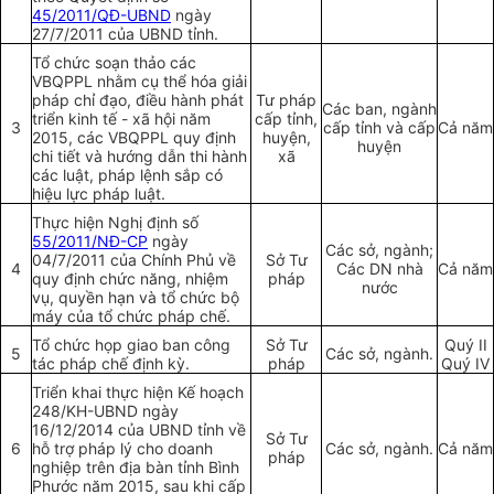
45/2011/QĐ-UBND
ngày
27/7/2011 của UBND tỉnh.
Tổ chức soạn thảo các
VBQPPL nhằm cụ thể hóa giải
pháp chỉ đạo, điều hành phát
Tư pháp
Các ban, ngành
triển kinh tế - xã hội năm
cấp tỉnh,
3
cấp tỉnh và cấp
Cả năm
2015, các VBQPPL quy định
huyện,
huyện
chi tiết và hướng dẫn thi hành
xã
các luật, pháp lệnh sắp có
hiệu lực pháp luật.
Thực hiện Nghị định số
55/2011/NĐ-CP
ngày
Các sở, ngành;
04/7/2011 của Chính Phủ về
Sở Tư
4
Các DN nhà
Cả năm
quy định chức năng, nhiệm
pháp
nước
vụ, quyền hạn và tổ chức bộ
máy của tổ chức pháp chế.
Tổ chức họp giao ban công
Sở Tư
Quý II
5
Các sở, ngành.
tác pháp chế định kỳ.
pháp
Qu
ý
IV
Triển khai thực hiện Kế hoạch
248/KH-UBND ngày
16/12/2014 của UBND tỉnh về
Sở Tư
6
hỗ trợ pháp lý cho doanh
Các sở, ngành.
Cả năm
pháp
nghiệp trên địa bàn tỉnh Bình
Phước năm 2015, sau khi cấp