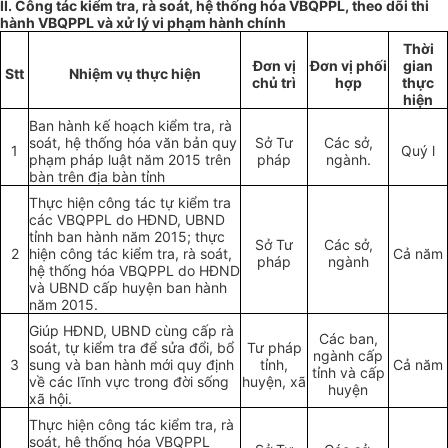
II.
Công tác kiểm tra, rà soát, hệ thống hóa VBQPPL, theo dõi thi
hành VBQPPL và xử lý vi phạm hành chính
Th
ờ
i
Đơn vị
Đơn vị phối
gian
Stt
Nhiệm vụ thực hiện
chủ trì
hợp
th
ự
c
hi
ệ
n
Ban hành kế hoạch kiểm tra, rà
soát, hệ thống hóa văn bản quy
Sở Tư
Các sở,
1
Quý l
phạm pháp luật năm 2015 trên
pháp
ngành.
bàn trên địa bàn tỉnh
Thực hiện công tác tự kiểm tra
các VBQPPL do HĐND, UBND
tỉnh ban hành năm 2015; thực
Sở Tư
Các sở,
2
hiện công tác kiểm tra, rà soát,
Cả năm
pháp
ngành
hệ thống hóa VBQPPL do HĐND
và UBND cấp huyện ban hành
năm 2015.
Giúp HĐND, UBND cùng cấp rà
Các ban,
soát, tự kiểm tra để sửa đổi, bổ
Tư pháp
ngành cấp
3
sung và ban hành mới quy định
tỉnh,
Cả năm
tỉnh và cấp
về các lĩnh vực trong đời sống
huyện, xã
huyện
xã hội.
Thực hiện công tác kiểm tra, rà
soát, hệ thống hóa VBQPPL