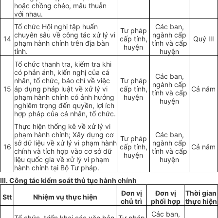
hoặc chồng chéo, mâu thuẫn
với nhau.
Tổ chức Hội nghị tập huấn
Các ban,
Tư pháp
chuyên sâu về công tác xử lý vi
ngành cấp
14
cấp tỉnh,
Quý III
phạm hành chính trên địa bàn
tỉnh và cấp
huyện
tỉnh.
huyện
Tổ chức thanh tra, kiểm tra khi
có phản ánh, kiến nghị của cá
Các ban,
nhân, tổ chức, báo chí về việc
Tư pháp
ngành cấp
15
áp dụng pháp luật về xử lý vi
cấp tỉnh,
Cả năm
tỉnh và cấp
phạm hành chính có ảnh hưởng
huyện
huyện
nghiêm trọng đến quyền, lợi ích
hợp pháp của cá nhân, tổ chức.
Thực hiện thống kê về xử lý vi
phạm hành chính; Xây dựng cơ
Các ban,
Tư pháp
sở dữ liệu về xử lý vi phạm hành
ngành cấp
16
cấp tỉnh,
Cả năm
chính và tích hợp vào cơ sở dữ
tỉnh và cấp
huyện
liệu quốc gia về xử lý vi phạm
huyện
hành chính tại Bộ Tư pháp.
III. Công tác kiểm soát thủ tục hành chính
Đơn vị
Đơn vị
Th
ờ
i gian
Stt
Nhiệm vụ thực hiện
chủ tr
ì
ph
ố
i hợp
th
ự
c hi
ệ
n
Các ban,
Tổ chức, triển khai các văn bản
Tư pháp