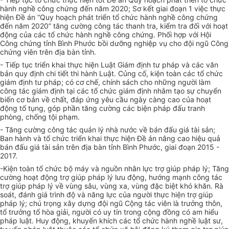
hành nghề công chứng đến năm 2020; Sơ kết giai đoạn 1 việc thực
hiện Đề án “Quy hoạch phát triển tổ chức hành nghề công chứng
đến năm 2020” tăng cường công tác thanh tra, kiểm tra đối với hoạt
động của các tổ chức hành nghề công chứng. Phối hợp với Hội
Công chứng tỉnh Bình Phước bồi dưỡng nghiệp vụ cho đội ngũ Công
chứng viên trên địa bàn tỉnh.
- Tiếp tục triển khai thực hiện Luật Giám định tư pháp và các văn
bản quy định chi tiết thi hành Luật. Củng cố, kiện toàn các tổ chức
giám định tư pháp; có cơ chế, chính sách cho những người làm
công tác giám định tại các tổ chức giám định nhằm tạo sự chuyển
biến cơ bản về chất, đáp ứng yêu cầu ngày càng cao của hoạt
động tố tụng, góp phần tăng cường các biện pháp đấu tranh
phòng, chống tội phạm.
- Tăng cường công tác quản lý nhà nước về bán đấu giá tài sản;
Ban hành và tổ chức triển khai thực hiện Đề án nâng cao hiệu quả
bán đấu giá tài sản trên địa bàn tỉnh Bình Phước, giai đoạn 2015 -
2017.
-Kiện toàn tổ chức bộ máy và nguồn nhân lực trợ giúp pháp lý; Tăng
cường hoạt động trợ giúp pháp lý lưu động, hướng mạnh công tác
trợ giúp pháp lý về vùng sâu, vùng xa, vùng đặc biệt khó khăn. Rà
soát, đánh giá trình độ và năng lực của người thực hiện trợ giúp
pháp lý; chú trọng xây dựng đội ngũ Cộng tác viên là trưởng thôn,
tổ trưởng tổ hòa giải, người có uy tín trong cộng đồng có am hiểu
pháp luật. Huy động, khuyến khích các tổ chức hành nghề luật sư,