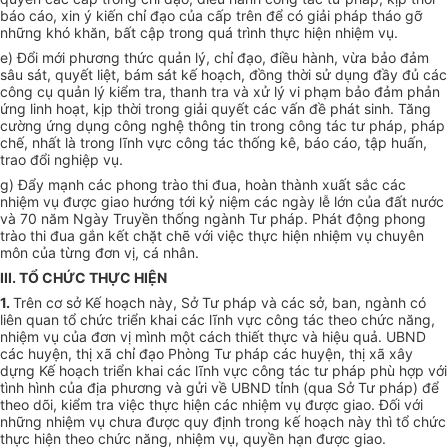
báo cáo, xin ý kiến chỉ đạo của cấp trên để có giải pháp tháo gỡ
những khó khăn, bất cập trong quá trình thực hiện nhiệm vụ.
e) Đổi mới phương thức quản lý, chỉ đạo, điều hành, vừa bảo đảm
sâu sát, quyết liệt, bám sát kế hoạch, đồng thời sử dụng đầy đủ các
công cụ quản lý kiểm tra, thanh tra và xử lý vi phạm bảo đảm phản
ứng linh hoạt, kịp thời trong giải quyết các vấn đề phát sinh. Tăng
cường ứng dụng công nghệ thông tin trong công tác tư pháp, pháp
chế, nhất là trong lĩnh vực công tác thống kê, báo cáo, tập huấn,
trao đổi nghiệp vụ.
g) Đẩy mạnh các phong trào thi đua, hoàn thành xuất sắc các
nhiệm vụ được giao hướng tới kỷ niệm các ngày lễ lớn của đất nước
và 70 năm Ngày Truyền thống ngành Tư pháp. Phát động phong
trào thi đua gắn kết chặt chẽ với việc thực hiện nhiệm vụ chuyên
môn của từng đơn vị, cá nhân.
III. TỔ CHỨC THỰC HIỆN
1.
Trên cơ sở Kế hoạch này, Sở Tư pháp và các sở, ban, ngành có
liên quan tổ chức triển khai các lĩnh vực công tác theo chức năng,
nhiệm vụ của đơn vị mình một cách thiết thực và hiệu quả. UBND
các huyện, thị xã chỉ đạo Phòng Tư pháp các huyện, thị xã xây
dựng Kế hoạch triển khai các lĩnh vực công tác tư pháp phù hợp với
tình hình của địa phương và gửi về UBND tỉnh (qua Sở Tư pháp) để
theo dõi, kiểm tra việc thực hiện các nhiệm vụ được giao. Đối với
những nhiệm vụ chưa được quy định trong kế hoạch này thì tổ chức
thực hiện theo chức năng, nhiệm vụ, quyền hạn được giao.