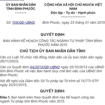
Ủ
Y BAN NHÂN DÂN
CỘNG HÒA XÃ HỘI CHỦ NGHĨA VIỆT
TỈNH BÌNH PHƯỚC
NAM
-------
Độc lập - Tự do - Hạnh phúc
---------------
Số:
159/QĐ-UBND
Bình Phước, ngày 23 tháng 01 năm 2015
QUYẾT ĐỊNH
BAN HÀNH KẾ HOẠCH CÔNG TÁC NGÀNH TƯ PHÁP TỈNH BÌNH
PHƯỚC NĂM 2015
CHỦ TỊCH ỦY BAN NHÂN DÂN TỈNH
Căn cứ Luật Tổ chức Hội đồng nhân dân và Ủy ban nhân dân ngày
26/11/2003;
Căn cứ Quyết định
44/2013/QĐ-UBND
ngày 25/10/2013 của UBND
tỉnh Bình Phước về việc Ban hành Quy chế làm việc của UBND tỉnh
Bình Phước;
Xét đề nghị của Giám đốc Sở Tư pháp tại Tờ trình số 15/TTr-STP
ngày 20/01/2015,
QUYẾT ĐỊNH:
Điều 1.
Ban hành kèm theo Quyết định này Kế hoạch công tác
ngành Tư pháp tỉnh Bình Phước năm 2015.