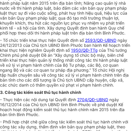
hành pháp luật năm 2015 trên địa bàn tỉnh; Nâng cao quản lý nhà
nước về thi hành pháp luật, bảo đảm các văn bản quy phạm pháp
luật thực sự đi vào cuộc sống, phát huy tính hiệu quả, hiệu lực của
văn bản Quy phạm pháp luật; qua đó tạo môi trường thuận lợi,
khuyến khích, thu hút các nguồn lực phục vụ nhiệm vụ phát triển
kinh tế - xã hội của tỉnh. Xây dựng Quyết định ban hành Quy chế
phối hợp theo dõi thi hành pháp luật trên địa bàn tỉnh Bình Phước.
- Tổ chức triển khai thực hiện Quyết định số
2593/QĐ-UBND
ngày
24/12/2013 của Chủ tịch UBND Bình Phước ban hành Kế hoạch triển
khai thực hiện nghiêm Quyết định số
1950/QĐ-TTg
của Thủ tướng
Chính phủ phê duyệt Đề án “Xây dựng tổ chức bộ máy, biên chế
triển khai thực hiện quản lý thống nhất công tác thi hành pháp luật
về xử lý vi phạm hành chính của Bộ Tư pháp, các Bộ, cơ quan
ngang Bộ và các cơ quan tư pháp địa phương.” Tổ chức Hội nghị
tập huấn chuyên sâu về công tác xử lý vi phạm hành chính trên địa
bàn tỉnh cho các đối tượng là Chủ tịch UBND cấp huyện, cấp xã,
các chức danh có thẩm quyền xử phạt vi phạm hành chính.
3. Công tác kiểm soát thủ tục hành chính
- Thực hiện các nội dung tại Quyết định
2704/QĐ-UBND
ngày
16/12/2014 của Chủ tịch UBND tỉnh Bình Phước về phê duyệt Kế
hoạch hoạt động kiểm soát thủ tục hành chính năm 2015 trên địa
bàn tỉnh Bình Phước.
- Phối hợp chặt chẽ giữa công tác kiểm soát thủ tục hành chính với
công tác xây dựng, thẩm định văn bản quy phạm pháp luật, theo