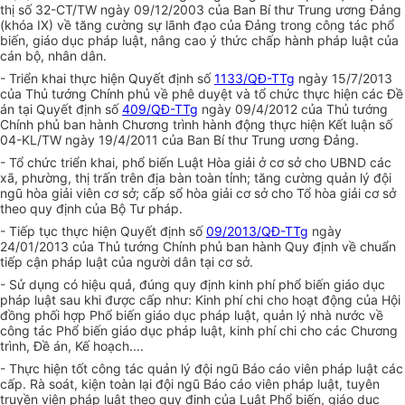
thị số 32-CT/TW ngày 09/12/2003 của Ban Bí thư Trung ương Đảng
(khóa IX) về tăng cường sự lãnh đạo của Đảng trong công tác phổ
biến, giáo dục pháp luật, nâng cao ý thức chấp hành pháp luật của
cán bộ, nhân dân.
- Triển khai thực hiện Quyết định số
1133/QĐ-TTg
ngày 15/7/2013
của Thủ tướng Chính phủ về phê duyệt và tổ chức thực hiện các Đề
án tại Quyết định số
409/QĐ-TTg
ngày 09/4/2012 của Thủ tướng
Chính phủ ban hành Chương trình hành động thực hiện Kết luận số
04-KL/TW ngày 19/4/2011 của Ban Bí thư Trung ương Đảng.
- Tổ chức triển khai, phổ biến Luật Hòa giải ở cơ sở cho UBND các
xã, phường, thị trấn trên địa bàn toàn tỉnh; tăng cường quản lý đội
ngũ hòa giải viên cơ sở; cấp sổ hòa giải cơ sở cho Tổ hòa giải cơ sở
theo quy định của Bộ Tư pháp.
- Tiếp tục thực hiện Quyết định số
09/2013/QĐ-TTg
ngày
24/01/2013 của Thủ tướng Chính phủ ban hành Quy định về chuẩn
tiếp cận pháp luật của người dân tại cơ sở.
- Sử dụng có hiệu quả, đúng quy định kinh phí phổ biến giáo dục
pháp luật sau khi được cấp như: Kinh phí chi cho hoạt động của Hội
đồng phối hợp Phổ biến giáo dục pháp luật, quản lý nhà nước về
công tác Phổ biến giáo dục pháp luật, kinh phí chi cho các Chương
trình, Đề án, Kế hoạch....
- Thực hiện tốt công tác quản lý đội ngũ Báo cáo viên pháp luật các
cấp. Rà soát, kiện toàn lại đội ngũ Báo cáo viên pháp luật, tuyên
truyền viên pháp luật theo quy định của Luật Phổ biến, giáo dục