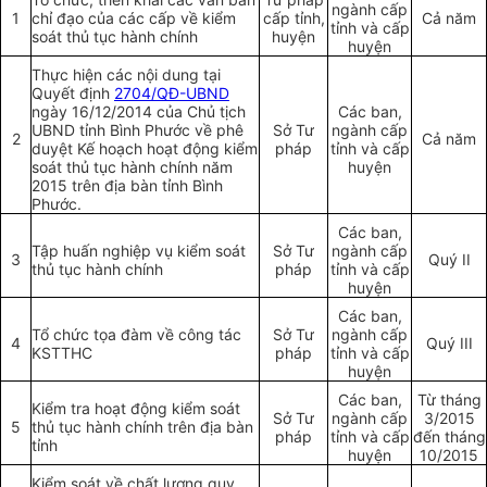
ngành cấp
1
chỉ đạo của các cấp về kiểm
cấp tỉnh,
Cả năm
tỉnh và cấp
soát thủ tục hành chính
huyện
huyện
Thực hiện các nội dung tại
Quyết định
2704/QĐ-UBND
ngày 16/12/2014 của Chủ tịch
Các ban,
UBND tỉnh Bình Phước về phê
Sở Tư
ngành cấp
2
Cả năm
duyệt Kế hoạch hoạt động kiểm
pháp
tỉnh và cấp
soát thủ tục hành chính năm
huyện
2015 trên địa bàn tỉnh Bình
Phước.
Các ban,
Tập huấn nghiệp vụ kiểm soát
Sở Tư
ngành cấp
3
Quý II
thủ tục hành chính
pháp
tỉnh và cấp
huyện
Các ban,
Tổ chức tọa đàm về công tác
Sở Tư
ngành cấp
4
Quý III
KSTTHC
pháp
tỉnh và cấp
huyện
Các ban,
Từ tháng
Kiểm tra hoạt động kiểm soát
Sở Tư
ngành cấp
3/2015
5
thủ tục hành chính trên địa bàn
pháp
tỉnh và cấp
đến tháng
tỉnh
huyện
10/2015
Kiểm soát về chất lượng quy