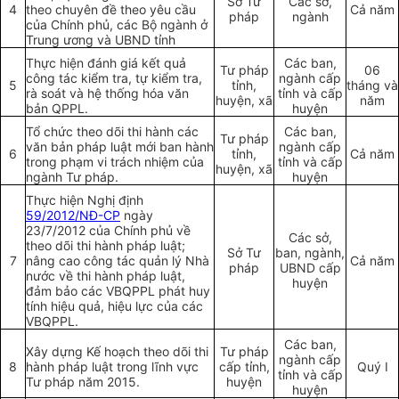
Sở Tư
Các sở,
4
theo chuyên đề theo yêu cầu
Cả năm
pháp
ngành
của Chính phủ, các Bộ ngành ở
Trung ương và UBND tỉnh
Thực hiện đánh giá kết quả
Các ban,
Tư pháp
06
công tác kiểm tra, tự kiểm tra,
ngành cấp
5
tỉnh,
tháng và
rà soát và hệ thống hóa văn
tỉnh và cấp
huyện, xã
năm
bản QPPL.
huyện
Tổ chức theo dõi thi hành các
Các ban,
Tư pháp
văn bản pháp luật mới ban hành
ngành cấp
6
tỉnh,
Cả năm
trong phạm vi trách nhiệm của
tỉnh và cấp
huyện, xã
ngành Tư pháp.
huyện
Thực hiện Nghị định
59/2012/NĐ-CP
ngày
23/7/2012 của Chính phủ về
Các sở,
theo dõi thi hành pháp luật;
Sở Tư
ban, ngành,
7
nâng cao công tác quản lý Nhà
Cả năm
pháp
UBND cấp
nước về thi hành pháp luật,
huyện
đảm bảo các VBQPPL phát huy
tính hiệu quả, hiệu lực của các
VBQPPL.
Các ban,
Xây dựng Kế hoạch theo dõi thi
Tư pháp
ngành cấp
8
hành pháp luật trong lĩnh vực
cấp tỉnh,
Quý I
tỉnh và cấp
Tư pháp năm 2015.
huyện
huyện