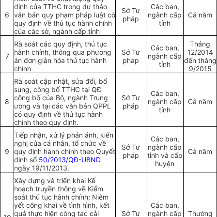
định của TTHC trong dự thảo
Các ban,
Sở Tư
6
văn bản quy phạm pháp luật có
ngành cấp
Cả năm
pháp
quy định về thủ tục hành chính
tỉnh
của các sở, ngành cấp tỉnh
Rà soát các quy định, thủ tục
Tháng
Các ban,
hành chính, thông qua phương
Sở Tư
12/2014
7
ngành cấp
án đơn giản hóa thủ tục hành
pháp
đến tháng
t
ỉ
nh
chính
9/2015
Rà soát cập nhật, sửa đổi, bổ
sung, công bố TTHC tại QĐ
Các ban,
công bố của Bộ, ngành Trung
Sở Tư
8
ngành cấp
Cả năm
ương và tại các văn bản QPPL
pháp
tỉnh
có quy định về thủ tục hành
chính theo quy định.
Tiếp nhận, xử lý phản ánh, kiến
Các ban,
nghị của cá nhân, tổ chức về
Sở Tư
ngành cấp
9
quy định hành chính theo Quyết
Cả năm
pháp
tỉnh và cấp
định số
50/2013/QĐ-UBND
huyện
ngày 19/11/2013.
Xây dựng và triển khai Kế
hoạch truyền thông về Kiểm
soát thủ tục hành chính; Niêm
yết công khai về tình hình, kết
Các ban,
quả thực hiện công tác cải
Sở Tư
ngành cấp
Thường