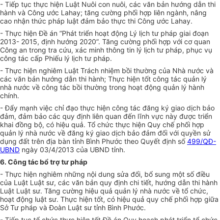
- Tiếp tục thực hiện Luật Nuôi con nuôi, các văn bản hướng dẫn thi
hành và Công ước Lahay; tăng cường phối hợp liên ngành, nâng
cao nhận thức pháp luật đảm bảo thực thi Công ước Lahay.
- Thực hiện Đề án “Phát triển hoạt động Lý lịch tư pháp giai đoạn
2013- 2015, định hướng 2020”. Tăng cường phối hợp với cơ quan
Công an trong tra cứu, xác minh thông tin lý lịch tư pháp, phục vụ
công tác cấp Phiếu lý lịch tư pháp.
- Thực hiện nghiêm Luật Trách nhiệm bồi thường của Nhà nước và
các văn bản hướng dẫn thi hành; Thực hiện tốt công tác quản lý
nhà nước về công tác bồi thường trong hoạt động quản lý hành
chính.
- Đẩy mạnh việc chỉ đạo thực hiện công tác đăng ký giao dịch bảo
đảm, đảm bảo các quy định liên quan đến lĩnh vực này được triển
khai đồng bộ, có hiệu quả. Tổ chức thực hiện Quy chế phối hợp
quản lý nhà nước về đăng ký giao dịch bảo đảm đối với quyền sử
dụng đất trên địa bàn tỉnh Bình Phước theo Quyết định số
499/QĐ-
UBND
ngày 03/4/2013 của UBND tỉnh.
6. Công tác bổ trợ tư pháp
- Thực hiện nghiêm những nội dung sửa đổi, bổ sung một số điều
của Luật Luật sư, các văn bản quy định chi tiết, hướng dẫn thi hành
Luật Luật sư. Tăng cường hiệu quả quản lý nhà nước về tổ chức,
hoạt động luật sư. Thực hiện tốt, có hiệu quả quy chế phối hợp giữa
Sở Tư pháp và Đoàn Luật sư tỉnh Bình Phước.
- Tiếp tục tổ chức thực hiện tốt Đề án Quy hoạch phát triển tổ chức