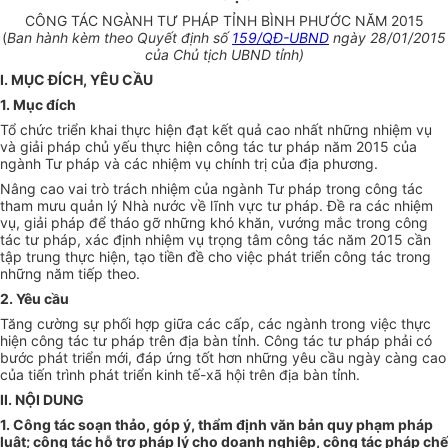
CÔNG TÁC NGÀNH TƯ PHÁP TỈNH BÌNH PHƯỚC NĂM 2015
(
Ban hành kèm theo Quyết định số
159/QĐ-UBND
ngày 28/01/2015
của Chủ tịch UBND tỉnh)
I. MỤC ĐÍCH, YÊU CẦU
1. Mục đích
Tổ chức triển khai thực hiện đạt kết quả cao nhất những nhiệm vụ
và giải pháp chủ yếu thực hiện công tác tư pháp năm 2015 của
ngành Tư pháp và các nhiệm vụ chính trị của địa phương.
Nâng cao vai trò trách nhiệm của ngành Tư pháp trong công tác
tham mưu quản lý Nhà nước về lĩnh vực tư pháp. Đề ra các nhiệm
vụ, giải pháp để tháo gỡ những khó khăn, vướng mắc trong công
tác tư pháp, xác định nhiệm vụ trọng tâm công tác năm 2015 cần
tập trung thực hiện, tạo tiền đề cho việc phát triển công tác trong
những năm tiếp theo.
2. Yêu cầu
Tăng cường sự phối hợp giữa các cấp, các ngành trong việc thực
hiện công tác tư pháp trên địa bàn tỉnh. Công tác tư pháp phải có
bước phát triển mới, đáp ứng tốt hơn những yêu cầu ngày càng cao
của tiến trình phát triển kinh tế-xã hội trên địa bàn tỉnh.
II. NỘI DUNG
1. Công tác soạn thảo, góp ý, thẩm định văn bản quy phạm pháp
luật; công tác hỗ trợ pháp lý cho doanh nghiệp, công tác pháp chế