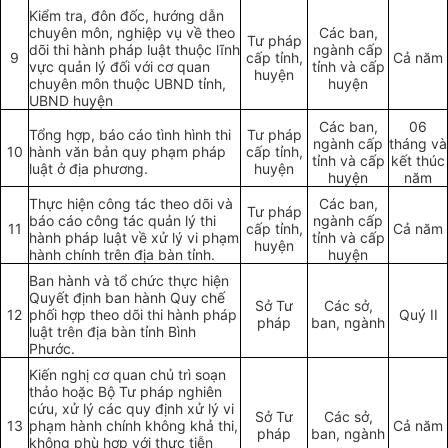
Kiểm tra, đôn đốc, hướng dẫn
chuyên môn, nghiệp vụ về theo
Các ban,
Tư pháp
dõi thi hành pháp luật thuộc lĩnh
ngành cấp
9
cấp tỉnh,
Cả năm
vực quản lý đối với cơ quan
tỉnh và cấp
huyện
chuyên môn thuộc UBND tỉnh,
huyện
UBND huyện
Các ban,
06
Tổng hợp, báo cáo tình hình thi
Tư pháp
ngành cấp
tháng và
10
hành văn bản quy phạm pháp
cấp tỉnh,
tỉnh và cấp
kết thúc
luật ở địa phương.
huyện
huyện
năm
Thực hiện công tác theo dõi và
Các ban,
Tư pháp
báo cáo công tác quản lý thi
ngành cấp
11
cấp tỉnh,
Cả năm
hành pháp luật về xử lý vi phạm
tỉnh và cấp
huyện
hành chính trên địa bàn tỉnh.
huyện
Ban hành và tổ chức thực hiện
Quyết định ban hành Quy chế
Sở Tư
Các sở,
12
phối hợp theo dõi thi hành pháp
Quý II
pháp
ban, ngành
luật trên địa bàn tỉnh Bình
Phước.
Kiến nghị cơ quan chủ trì soạn
thảo hoặc Bộ Tư pháp nghiên
cứu, xử lý các quy định xử lý vi
Sở Tư
Các sở,
13
phạm hành chính không khả thi,
Cả năm
pháp
ban, ngành
không phù hợp với thực tiễn