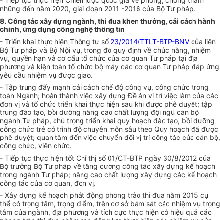
- Tiếp tục thực hiện Chiến lược quốc gia về phòng, chống tham
nhũng đến năm 2020, giai đoạn 2011 -2016 của Bộ Tư pháp.
8. Công tác xây dựng ngành, thi đua khen thưởng, cải cách hành
chính, ứng dụng công nghệ thông tin
- Triển khai thực hiện Thông tư số
23/2014/TTLT-BTP-BNV
của liên
Bộ Tư pháp và Bộ Nội vụ, trong đó quy định về chức năng, nhiệm
vụ, quyền hạn và cơ cấu tổ chức của cơ quan Tư pháp tại địa
phương và kiện toàn tổ chức bộ máy các cơ quan Tư pháp đáp ứng
yêu cầu nhiệm vụ được giao.
- Tập trung đẩy mạnh cải cách chế độ công vụ, công chức trong
toàn Ngành; hoàn thành việc xây dựng Đề án vị trí việc làm của các
đơn vị và tổ chức triển khai thực hiện sau khi được phê duyệt; tập
trung đào tạo, bồi dưỡng nâng cao chất lượng đội ngũ cán bộ
ngành Tư pháp, chú trọng triển khai quy hoạch đào tạo, bồi dưỡng
công chức trẻ có trình độ chuyên môn sâu theo Quy hoạch đã được
phê duyệt; quan tâm đến việc chuyển đổi vị trí công tác của cán bộ,
công chức, viên chức.
- Tiếp tục thực hiện tốt Chỉ thị số 01/CT-BTP ngày 30/8/2012 của
Bộ trưởng Bộ Tư pháp về tăng cường công tác xây dựng kế hoạch
trong ngành Tư pháp; nâng cao chất lượng xây dựng các kế hoạch
công tác của cơ quan, đơn vị.
- Xây dựng kế hoạch phát động phong trào thi đua năm 2015 cụ
thể có trọng tâm, trọng điểm, trên cơ sở bám sát các nhiệm vụ trọng
tâm của ngành, địa phương và tích cực thực hiện có hiệu quả các