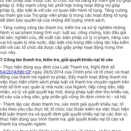
tư vấn pháp luật thuộc các tổ chức xã hội đăng ký tham gia trợ giúp
pháp lý. Đẩy mạnh công tác phối hợp trong hoạt động trợ giúp
pháp lý, đặc biệt là với các cơ quan tiến hành tố tụng. Tăng cường
sự tham gia của Trợ giúp viên pháp lý trong các hoạt động tố tụng
để đảm bảo quyền lợi của những đối tượng chính sách.
- Tăng cường công tác thanh tra, kiểm tra và xử lý nghiêm những
hành vi sai phạm trong lĩnh vực: luật sư, công chứng, bán đấu giá
tài sản; nghiên cứu, đề xuất các biện pháp xử lý vi phạm, nâng cao
vai trò quản lý nhà nước, đặc biệt chú trọng đến công tác hậu kiểm
đối với các tổ chức đã được cấp giấy phép hoạt động trong lĩnh
vực này.
7. Công tác thanh tra, kiểm tra, giải quyết khiếu nại tố cáo
- Thực hiện đúng quy định của Luật Thanh tra, Nghị định số
54/2014/NĐ-CP
ngày 29/5/2014 của Chính phủ về tổ chức và hoạt
động của thanh tra ngành tư pháp. Đẩy mạnh hoạt động thanh tra
việc thực hiện chính sách pháp luật và thanh tra chuyên ngành trên
một số lĩnh vực quản lý nhà nước của Ngành; tiếp công dân, tiếp
nhận, xử lý và giải quyết kịp thời, đúng pháp luật đơn thư khiếu nại,
tố cáo của công dân, góp phần giữ vững ổn định chính trị - xã hội.
- Thành lập các đoàn thanh tra, xác minh giải quyết khiếu nại, tố
cáo theo yêu cầu thực tế; tổ chức các Đoàn kiểm tra việc thực hiện
kết luận thanh tra và quyết định giải quyết khiếu nại tại các đơn vị;
thực hiện đúng quy trình thanh tra, giải quyết khiếu nại tố cáo và
thanh tra chuyên ngành.