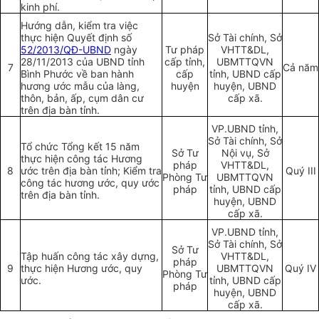
kinh phí.
Hướng dẫn, kiểm tra việc
thực hiện Quyết định số
Sở Tài chính, Sở
52/2013/QĐ-UBND
ngày
Tư pháp
VHTT&DL,
28/11/2013 của UBND tỉnh
cấp tỉnh,
UBMTTQVN
7
Cả năm
Bình Phước về ban hành
cấp
tỉnh, UBND cấp
hương ước mẫu của làng,
huyện
huyện, UBND
thôn, bản, ấp, cụm dân cư
cấp xã.
trên địa bàn tỉnh.
VP.UBND tỉnh,
Sở Tài chính, Sở
Tổ chức Tổng kết 15 năm
Sở Tư
Nội vụ, Sở
thực hiện công tác Hương
pháp
VHTT&DL,
8
ước trên địa bàn tỉnh; Kiểm tra
Quý III
Phòng Tư
UBMTTQVN
công tác hương ước, quy ước
pháp
tỉnh, UBND cấp
trên địa bàn tỉnh.
huyện, UBND
cấp xã.
VP.UBND tỉnh,
Sở Tài chính, Sở
Sở Tư
Tập huấn công tác xây dựng,
VHTT&DL,
pháp
9
thực hiện Hương ước, quy
UBMTTQVN
Quý IV
Phòng Tư
ước.
tỉnh, UBND cấp
pháp
huyện, UBND
cấp xã.