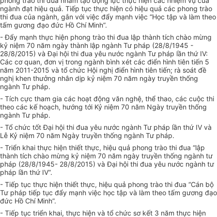
phong trào thi đua nhằm tạo động lực thực hiện các nhiệm vụ của
ngành đạt hiệu quả. Tiếp tục thực hiện có hiệu quả các phong trào
thi đua của ngành, gắn với việc đẩy mạnh việc “Học tập và làm theo
tấm gương đạo đức Hồ Chí Minh”.
- Đẩy mạnh thực hiện phong trào thi đua lập thành tích chào mừng
kỷ niệm 70 năm ngày thành lập ngành Tư pháp (28/8/1945 -
28/8/2015) và Đại hội thi đua yêu nước ngành Tư pháp lần thứ IV:
Các cơ quan, đơn vị trong ngành bình xét các điển hình tiên tiến 5
năm 2011-2015 và tổ chức Hội nghị điển hình tiên tiến; rà soát đề
nghị khen thưởng nhân dịp kỷ niệm 70 năm ngày truyền thống
ngành Tư pháp.
- Tích cực tham gia các hoạt động văn nghệ, thể thao, các cuộc thi
theo các kế hoạch, hướng tới Kỷ niệm 70 năm Ngày truyền thống
ngành Tư pháp.
- Tổ chức tốt Đại hội thi đua yêu nước ngành Tư pháp lần thứ IV và
Lễ Kỷ niệm 70 năm Ngày truyền thống ngành Tư pháp.
- Triển khai thực hiện thiết thực, hiệu quả phong trào thi đua “lập
thành tích chào mừng kỷ niệm 70 năm ngày truyền thống ngành tư
pháp (28/8/1945- 28/8/2015) và Đại hội thi đua yêu nước ngành tư
pháp lần thứ IV”.
- Tiếp tục thực hiện thiết thực, hiệu quả phong trào thi đua “Cán bộ
Tư pháp tiếp tục đẩy mạnh việc học tập và làm theo tấm gương đạo
đức Hồ Chí Minh”.
- Tiếp tục triển khai, thực hiện và tổ chức sơ kết 3 năm thực hiện