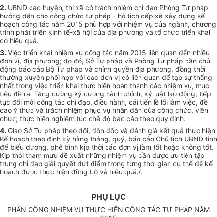
2.
UBND các huyện, thị xã có trách nhiệm chỉ đạo Phòng Tư pháp
hướng dẫn cho công chức tư pháp - hộ tịch cấp xã xây dựng kế
hoạch công tác năm 2015 phù hợp với nhiệm vụ của ngành, chương
trình phát triển kinh tế-xã hội của địa phương và tổ chức triển khai
có hiệu quả.
3.
Việc triển khai nhiệm vụ công tác năm 2015 liên quan đến nhiều
đơn vị, địa phương; do đó, Sở Tư pháp và Phòng Tư pháp cần chủ
động báo cáo Bộ Tư pháp và chính quyền địa phương, đồng thời
thường xuyên phối hợp với các đơn vị có liên quan để tạo sự thống
nhất trong việc triển khai thực hiện hoàn thành các nhiệm vụ, mục
tiêu đề ra. Tăng cường kỷ cương hành chính, kỷ luật lao động, tiếp
tục đổi mới công tác chỉ đạo, điều hành, cải tiến lề lối làm việc, đề
cao ý thức và trách nhiệm phục vụ nhân dân của công chức, viên
chức; thực hiện nghiêm túc chế độ báo cáo theo quy định.
4.
Giao Sở Tư pháp theo dõi, đôn đốc và đánh giá kết quả thực hiện
Kế hoạch theo định kỳ hàng tháng, quý, báo cáo Chủ tịch UBND tỉnh
để biểu dương, phê bình kịp thời các đơn vị làm tốt hoặc không tốt.
Kịp thời tham mưu đề xuất những nhiệm vụ cần được ưu tiên tập
trung chỉ đạo giải quyết dứt điểm trong từng thời gian cụ thể để kế
hoạch được thực hiện đồng bộ và hiệu quả./.
PHỤ LỤC
PHÂN CÔNG NHIỆM VỤ THỰC HIỆN CÔNG TÁC TƯ PHÁP NĂM