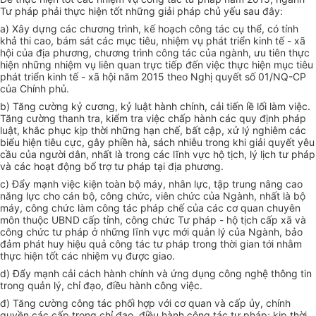
Tư pháp phải thực hiện tốt những giải pháp chủ yếu sau đây:
a) Xây dựng các chương trình, kế hoạch công tác cụ thể, có tính
khả thi cao, bám sát các mục tiêu, nhiệm vụ phát triển kinh tế - xã
hội của địa phương, chương trình công tác của ngành, ưu tiên thực
hiện những nhiệm vụ liên quan trực tiếp đến việc thực hiện mục tiêu
phát triển kinh tế - xã hội năm 2015 theo Nghị quyết số 01/NQ-CP
của Chính phủ.
b) Tăng cường kỷ cương, kỷ luật hành chính, cải tiến lề lối làm việc.
Tăng cường thanh tra, kiểm tra việc chấp hành các quy định pháp
luật, khắc phục kịp thời những hạn chế, bất cập, xử lý nghiêm các
biểu hiện tiêu cực, gây phiền hà, sách nhiễu trong khi giải quyết yêu
cầu của người dân, nhất là trong các lĩnh vực hộ tịch, lý lịch tư pháp
và các hoạt động bổ trợ tư pháp tại địa phương.
c) Đẩy mạnh việc kiện toàn bộ máy, nhân lực, tập trung nâng cao
năng lực cho cán bộ, công chức, viên chức của Ngành, nhất là bộ
máy, công chức làm công tác pháp chế của các cơ quan chuyên
môn thuộc UBND cấp tỉnh, công chức Tư pháp - hộ tịch cấp xã và
công chức tư pháp ở những lĩnh vực mới quản lý của Ngành, bảo
đảm phát huy hiệu quả công tác tư pháp trong thời gian tới nhằm
thực hiện tốt các nhiệm vụ được giao.
d) Đẩy mạnh cải cách hành chính và ứng dụng công nghệ thông tin
trong quản lý, chỉ đạo, điều hành công việc.
đ) Tăng cường công tác phối hợp với cơ quan và cấp ủy, chính
quyền các cấp trong chỉ đạo, điều hành công tác tư pháp; kịp thời