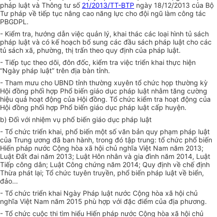
pháp luật và Thông tư số
21/2013/TT-BTP
ngày 18/12/2013 của Bộ
Tư pháp về tiếp tục nâng cao năng lực cho đội ngũ làm công tác
PBGDPL.
- Kiểm tra, hướng dẫn việc quản lý, khai thác các loại hình tủ sách
pháp luật và có kế hoạch bổ sung các đầu sách pháp luật cho các
tủ sách xã, phường, thị trấn theo quy định của pháp luật.
- Tiếp tục theo dõi, đôn đốc, kiểm tra việc triển khai thực hiện
“Ngày pháp luật” trên địa bàn tỉnh.
- Tham mưu cho UBND tỉnh thường xuyên tổ chức họp thường kỳ
Hội đồng phối hợp Phổ biến giáo dục pháp luật nhằm tăng cường
hiệu quả hoạt động của Hội đồng. Tổ chức kiểm tra hoạt động của
Hội đồng phối hợp Phổ biến giáo dục pháp luật cấp huyện.
b) Đối với nhiệm vụ phổ biến giáo dục pháp luật
- Tổ chức triển khai, phổ biến một số văn bản quy phạm pháp luật
của Trung ương đã ban hành, trong đó tập trung: tổ chức phổ biến
Hiến pháp nước Cộng hòa xã hội chủ nghĩa Việt Nam năm 2013;
Luật Đất đai năm 2013; Luật Hôn nhân và gia đình năm 2014, Luật
Tiếp công dân; Luật Công chứng năm 2014; Quy định về chế định
Thừa phát lại; Tổ chức tuyên truyền, phổ biến pháp luật về biển,
đảo...
- Tổ chức triển khai Ngày Pháp luật nước Cộng hòa xã hội chủ
nghĩa Việt Nam năm 2015 phù hợp với đặc điểm của địa phương.
- Tổ chức cuộc thi tìm hiểu Hiến pháp nước Cộng hòa xã hội chủ