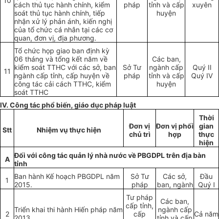
10
cách thủ tục hành chính, kiểm
pháp
tỉnh và cấp
xuyên
soát thủ tục hành chính, tiếp
huyện
nhận xử lý phản ánh, kiến nghị
của tổ chức cá nhân tại các cơ
quan, đơn vị, địa phương.
Tổ chức họp giao ban định kỳ
06 tháng và tổng kết năm về
Các ban,
kiểm soát TTHC với các sở, ban
Sở Tư
ngành cấp
Quý II
11
ngành cấp tỉnh, cấp huyện về
pháp
tỉnh và cấp
Qu
ý
IV
công tác cải cách TTHC, kiểm
huyện
soát TTHC
IV. Công tác phổ biến, giáo dục pháp luật
Th
ờ
i
Đơn vị
Đơn vị phối
gian
Stt
Nhiệm vụ thực hiện
chủ trì
hợp
thực
hiện
Đối với công tác quản lý nhà nước về PBGDPL trên địa bàn
A
tỉnh
Ban hành Kế hoạch PBGDPL năm
Sở Tư
Các sở,
Đầu
1
2015.
pháp
ban, ngành
Quý I
Tư pháp
Các ban,
cấp tỉnh,
Triển khai thi hành Hiến pháp năm
ngành cấp
2
cấp
Cả năm
2013
tỉnh và cấp