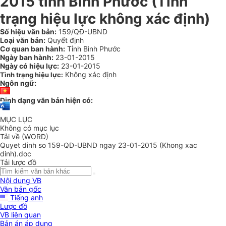
2015 tỉnh Bình Phước (Tình
trạng hiệu lực không xác định)
Số hiệu văn bản:
159/QĐ-UBND
Loại văn bản:
Quyết định
Cơ quan ban hành:
Tỉnh Bình Phước
Ngày ban hành:
23-01-2015
Ngày có hiệu lực:
23-01-2015
Không xác định
Tình trạng hiệu lực:
Ngôn ngữ:
Định dạng văn bản hiện có:
MỤC LỤC
Không có mục lục
Tải về (WORD)
Quyet dinh so 159-QD-UBND ngay 23-01-2015 (Khong xac
dinh).doc
Tải lược đồ
Nội dung VB
Văn bản gốc
Tiếng anh
Lược đồ
VB liên quan
Bản án áp dụng