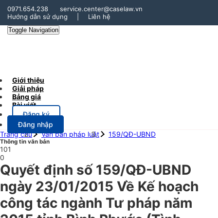
0971.654.238
service.center@caselaw.vn
Hướng dẫn sử dụng
|
Liên hệ
Toggle Navigation
Giới thiệu
Giải pháp
Bảng giá
Bài viết
Đăng ký
Đăng nhập
Trang chủ
Văn bản pháp luật
159/QĐ-UBND
Thông tin văn bản
101
0
Quyết định số 159/QĐ-UBND
ngày 23/01/2015 Về Kế hoạch
công tác ngành Tư pháp năm