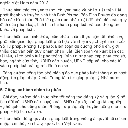
nghĩa Việt Nam năm 2013.
- Thực hiện các chuyên trang, chuyên mục về pháp luật trên Đài
phát thanh và truyền hình tỉnh Bình Phước, Báo Bình Phước đa dạng
hóa các hình thức Phổ biến giáo dục pháp luật để phổ biến các quy
định của pháp luật, tình hình thi hành pháp luật và các thông tin
khác về pháp luật.
- Thực hiện các hình thức, biện pháp nhằm thực hiện tốt nhiệm vụ
phổ biến giáo dục pháp luật phù hợp với nhiệm vụ chuyên môn của
Sở Tư pháp, Phòng Tư pháp: Biên soạn đề cương phổ biến, giới
thiệu các văn bản quy phạm pháp luật; Biên soạn và xuất bản các
tài liệu, sách pháp luật phổ thông, Bản tin tư pháp cấp phát cho sở,
ban, ngành của tỉnh, UBND cấp huyện, UBND cấp xã, cho các tủ
sách pháp luật và người dân ở cơ sở.
- Tăng cường công tác phổ biến giáo dục pháp luật thông qua hoạt
động trợ giúp pháp lý của Trung tâm trợ giúp pháp lý Nhà nước
tỉnh.
5. Công tác hành chính tư pháp
- Chỉ đạo, hướng dẫn thực hiện tốt công tác đăng ký và quản lý hộ
tịch đối với UBND cấp huyện và UBND cấp xã; hướng dẫn nghiệp
vụ hộ tịch cho công chức Phòng Tư pháp cấp huyện, công chức Tư
pháp - Hộ tịch cấp xã.
- Thực hiện đúng quy định pháp luật trong việc giải quyết hồ sơ xin
nhập, xin thôi, xin trở lại quốc tịch Việt Nam.