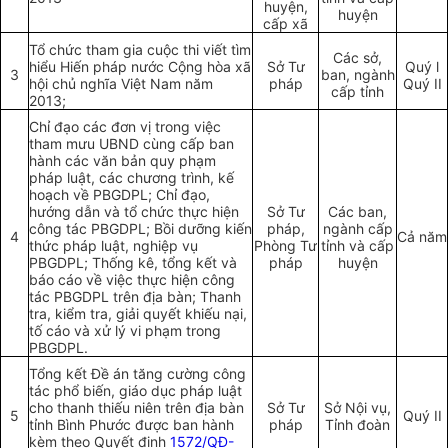
huyện,
huyện
cấp xã
Tổ chức tham gia cuộc thi viết tìm
Các sở,
hiểu Hiến pháp nước Cộng hòa xã
Sở Tư
Quý l
3
ban, ngành
hội chủ nghĩa Việt Nam năm
pháp
Qu
ý
II
cấp tỉnh
2013;
Chỉ đạo các đơn vị trong việc
tham mưu UBND cùng cấp ban
hành các văn bản quy phạm
pháp luật, các chương trình, kế
hoạch về PBGDPL; Chỉ đạo,
hướng dẫn và tổ chức thực hiện
Sở Tư
Các ban,
công tác PBGDPL; Bồi dưỡng kiến
pháp,
ngành cấp
4
Cả năm
thức pháp luật, nghiệp vụ
Phòng Tư
tỉnh và cấp
PBGDPL; Thống kê, tổng kết và
pháp
huyện
báo cáo về việc thực hiện công
tác PBGDPL trên địa bàn; Thanh
tra, kiểm tra, giải quyết khiếu nại,
tố cáo và xử lý vi phạm trong
PBGDPL.
Tổng kết Đề án tăng cường công
tác phổ biến, giáo dục pháp luật
cho thanh thiếu niên trên địa bàn
Sở Tư
Sở Nội vụ,
5
Quý II
tỉnh Bình Phước được ban hành
pháp
Tỉnh đoàn
kèm theo Quyết định
1572/QĐ-