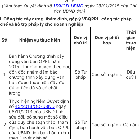
2015
(Kèm theo Quyết định số
159/QĐ-UBND
ngày 28/01/2015 của Chủ
tịch UBND tỉnh)
I. Công tác xây dựng, thẩm định, góp ý VBQPPL, công tác pháp
chế và hỗ trợ pháp lý cho doanh nghiệp
Th
ờ
i
Đơn vị
Đơn vị phối
gian
Stt
Nhi
ệ
m
vụ
th
ự
c hi
ệ
n
chủ trì
h
ợ
p
thực
hiệ
n
Ban hành Chương trình xây
dựng văn bản QPPL năm
2015. Thường xuyên theo dõi,
đôn đốc nhằm đảm bảo
Sở Tư
Đầu
1
Các sở, ngành.
chương trình xây dựng văn
pháp
quý I
bản được thực hiện đầy đủ,
đúng tiến độ và có chất
lượng.
Thực hiện nghiêm Quyết định
số
45/2013/QĐ-UBND
ngày
08/11/2013 của UBND tỉnh
sửa đổi, bổ sung một số điều
của quy chế soạn thảo, thẩm
Sở Tư
2
Các sở, ngành.
Cả n
ăm
định, ban hành văn bản QPPL
pháp
của UBND tỉnh ban hành kèm
theo Quyết định số