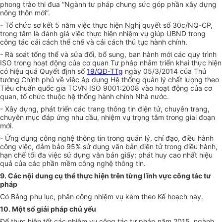
phong trào thi đua “Ngành tư pháp chung sức góp phần xây dựng
nông thôn mới”.
- Tổ chức sơ kết 5 năm việc thực hiện Nghị quyết số 30c/NQ-CP,
trọng tâm là đánh giá việc thực hiện nhiệm vụ giúp UBND trong
công tác cải cách thể chế và cải cách thủ tục hành chính.
- Rà soát tổng thể và sửa đổi, bổ sung, ban hành mới các quy trình
ISO trong hoạt động của cơ quan Tư pháp nhằm triển khai thực hiện
có hiệu quả Quyết định số
19/QĐ-TTg
ngày 05/3/2014 của Thủ
tướng Chính phủ về việc áp dụng Hệ thống quản lý chất lượng theo
Tiêu chuẩn quốc gia TCVN ISO 9001:2008 vào hoạt động của cơ
quan, tổ chức thuộc hệ thống hành chính Nhà nước.
- Xây dựng, phát triển các trang thông tin điện tử, chuyên trang,
chuyên mục đáp ứng nhu cầu, nhiệm vụ trọng tâm trong giai đoạn
mới.
- Ứng dụng công nghệ thông tin trong quản lý, chỉ đạo, điều hành
công việc, đảm bảo 95% sử dụng văn bản điện tử trong điều hành,
hạn chế tối đa việc sử dụng văn bản giấy; phát huy cao nhất hiệu
quả của các phần mềm công nghệ thông tin.
9. Các nội dung cụ thể thực hiện trên từng lĩnh vực công tác tư
pháp
Có Bảng phụ lục, phân công nhiệm vụ kèm theo Kế hoạch này.
10. Một số giải pháp chủ yếu
Để thực hiện tốt các nhiệm vụ công tác tư pháp năm 2015, ngành