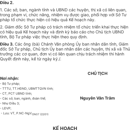
Điều 2.
1. Các sở, ban, ngành tỉnh và UBND các huyện, thị xã có liên quan,
trong phạm vi, chức năng, nhiệm vụ được giao, phối hợp với Sở Tư
pháp tổ chức thực hiện có hiệu quả Kế hoạch này.
2. Giám đốc Sở Tư pháp có trách nhiệm tổ chức triển khai thực hiện
có hiệu quả Kế hoạch này và định kỳ báo cáo cho Chủ tịch UBND
tỉnh, Bộ Tư pháp việc thực hiện theo quy định.
Điều 3.
Các ông (bà) Chánh Văn phòng Ủy ban nhân dân tỉnh, Giám
đốc Sở Tư pháp, Chủ tịch Ủy ban nhân dân các huyện, thị xã và Thủ
trưởng các cơ quan, đơn vị có liên quan chịu trách nhiệm thi hành
Quyết định này, kể từ ngày ký./.
CHỦ TỊCH
Nơi nhận:
- Bộ Tư pháp;
- TTTU, TT.HĐND, UBMTTQVN tỉnh;
- CT, PCT UBND tỉnh;
Nguyễn Văn Trăm
- Các sở, ban, ngành, đoàn thể;
- Như Điều 3;
- LĐVP;
- Lưu: VT, P.NC-NgV.
DN07 (22/01)
KẾ HOẠCH