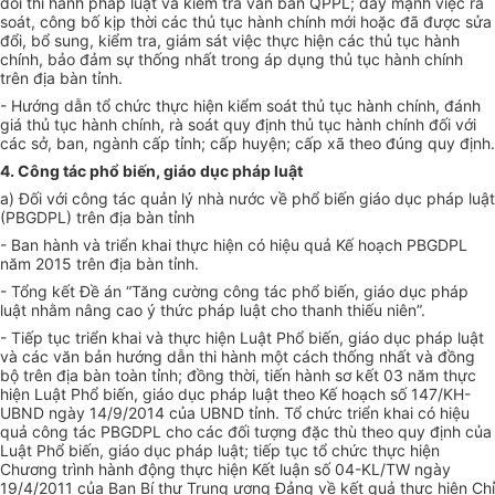
dõi thi hành pháp luật và kiểm tra văn bản QPPL; đẩy mạnh việc rà
soát, công bố kịp thời các thủ tục hành chính mới hoặc đã được sửa
đổi, bổ sung, kiểm tra, giám sát việc thực hiện các thủ tục hành
chính, bảo đảm sự thống nhất trong áp dụng thủ tục hành chính
trên địa bàn tỉnh.
- Hướng dẫn tổ chức thực hiện kiểm soát thủ tục hành chính, đánh
giá thủ tục hành chính, rà soát quy định thủ tục hành chính đối với
các sở, ban, ngành cấp tỉnh; cấp huyện; cấp xã theo đúng quy định.
4. Công tác phổ biến, giáo dục pháp luật
a) Đối với công tác quản lý nhà nước về phổ biến giáo dục pháp luật
(PBGDPL) trên địa bàn tỉnh
- Ban hành và triển khai thực hiện có hiệu quả Kế hoạch PBGDPL
năm 2015 trên địa bàn tỉnh.
- Tổng kết Đề án “Tăng cường công tác phổ biến, giáo dục pháp
luật nhằm nâng cao ý thức pháp luật cho thanh thiếu niên”.
- Tiếp tục triển khai và thực hiện Luật Phổ biến, giáo dục pháp luật
và các văn bản hướng dẫn thi hành một cách thống nhất và đồng
bộ trên địa bàn toàn tỉnh; đồng thời, tiến hành sơ kết 03 năm thực
hiện Luật Phổ biến, giáo dục pháp luật theo Kế hoạch số 147/KH-
UBND ngày 14/9/2014 của UBND tỉnh. Tổ chức triển khai có hiệu
quả công tác PBGDPL cho các đối tượng đặc thù theo quy định của
Luật Phổ biến, giáo dục pháp luật; tiếp tục tổ chức thực hiện
Chương trình hành động thực hiện Kết luận số 04-KL/TW ngày
19/4/2011 của Ban Bí thư Trung ương Đảng về kết quả thực hiện Chỉ