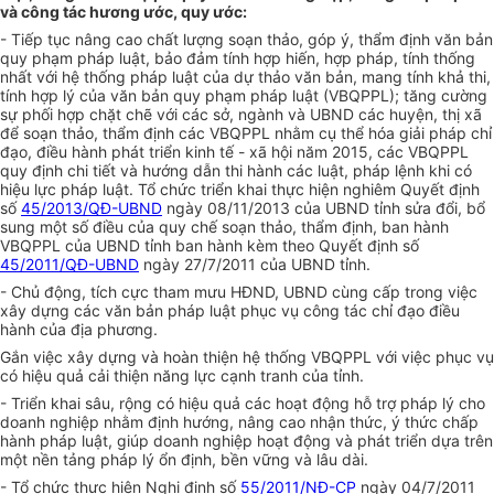
và công tác hương ước, quy ước:
- Tiếp tục nâng cao chất lượng soạn thảo, góp ý, thẩm định văn bản
quy phạm pháp luật, bảo đảm tính hợp hiến, hợp pháp, tính thống
nhất với hệ thống pháp luật của dự thảo văn bản, mang tính khả thi,
tính hợp lý của văn bản quy phạm pháp luật (VBQPPL); tăng cường
sự phối hợp chặt chẽ với các sở, ngành và UBND các huyện, thị xã
để soạn thảo, thẩm định các VBQPPL nhằm cụ thể hóa giải pháp chỉ
đạo, điều hành phát triển kinh tế - xã hội năm 2015, các VBQPPL
quy định chi tiết và hướng dẫn thi hành các luật, pháp lệnh khi có
hiệu lực pháp luật. Tổ chức triển khai thực hiện nghiêm Quyết định
số
45/2013/QĐ-UBND
ngày 08/11/2013 của UBND tỉnh sửa đổi, bổ
sung một số điều của quy chế soạn thảo, thẩm định, ban hành
VBQPPL của UBND tỉnh ban hành kèm theo Quyết định số
45/2011/QĐ-UBND
ngày 27/7/2011 của UBND tỉnh.
- Chủ động, tích cực tham mưu HĐND, UBND cùng cấp trong việc
xây dựng các văn bản pháp luật phục vụ công tác chỉ đạo điều
hành của địa phương.
Gắn việc xây dựng và hoàn thiện hệ thống VBQPPL với việc phục vụ
có hiệu quả cải thiện năng lực cạnh tranh của tỉnh.
- Triển khai sâu, rộng có hiệu quả các hoạt động hỗ trợ pháp lý cho
doanh nghiệp nhằm định hướng, nâng cao nhận thức, ý thức chấp
hành pháp luật, giúp doanh nghiệp hoạt động và phát triển dựa trên
một nền tảng pháp lý ổn định, bền vững và lâu dài.
- Tổ chức thực hiện Nghị định số
55/2011/NĐ-CP
ngày 04/7/2011