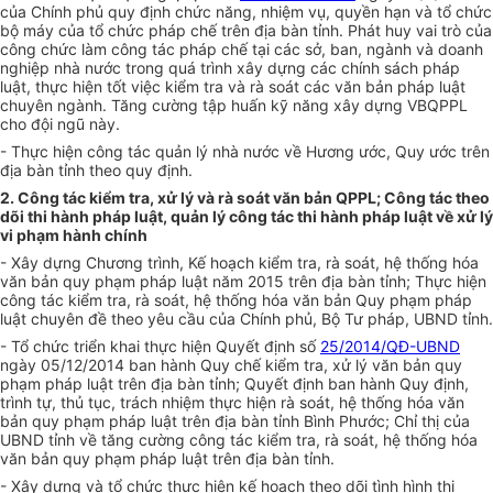
của Chính phủ quy định chức năng, nhiệm vụ, quyền hạn và tổ chức
bộ máy của tổ chức pháp chế trên địa bàn tỉnh. Phát huy vai trò của
công chức làm công tác pháp chế tại các sở, ban, ngành và doanh
nghiệp nhà nước trong quá trình xây dựng các chính sách pháp
luật, thực hiện tốt việc kiểm tra và rà soát các văn bản pháp luật
chuyên ngành. Tăng cường tập huấn kỹ năng xây dựng VBQPPL
cho đội ngũ này.
- Thực hiện công tác quản lý nhà nước về Hương ước, Quy ước trên
địa bàn tỉnh theo quy định.
2. Công tác kiểm tra, xử lý và rà soát văn bản QPPL; Công tác theo
dõi thi hành pháp luật, quản lý công tác thi hành pháp luật về xử lý
vi phạm hành chính
- Xây dựng Chương trình, Kế hoạch kiểm tra, rà soát, hệ thống hóa
văn bản quy phạm pháp luật năm 2015 trên địa bàn tỉnh; Thực hiện
công tác kiểm tra, rà soát, hệ thống hóa văn bản Quy phạm pháp
luật chuyên đề theo yêu cầu của Chính phủ, Bộ Tư pháp, UBND tỉnh.
- Tổ chức triển khai thực hiện Quyết định số
25/2014/QĐ-UBND
ngày 05/12/2014 ban hành Quy chế kiểm tra, xử lý văn bản quy
phạm pháp luật trên địa bàn tỉnh; Quyết định ban hành Quy định,
trình tự, thủ tục, trách nhiệm thực hiện rà soát, hệ thống hóa văn
bản quy phạm pháp luật trên địa bàn tỉnh Bình Phước; Chỉ thị của
UBND tỉnh về tăng cường công tác kiểm tra, rà soát, hệ thống hóa
văn bản quy phạm pháp luật trên địa bàn tỉnh.
- Xây dựng và tổ chức thực hiện kế hoạch theo dõi tình hình thi