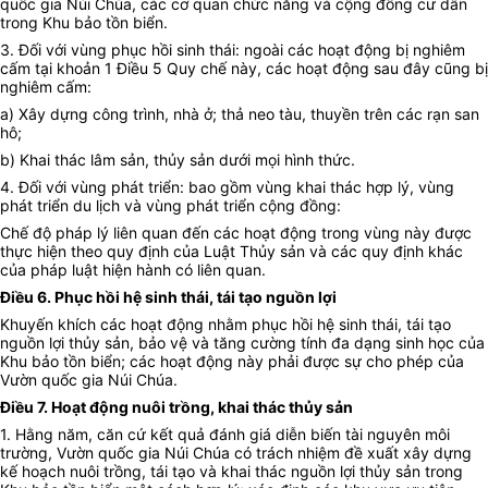
quốc gia Núi Chúa, các cơ quan chức năng và cộng đồng cư dân
trong Khu bảo tồn biển.
3. Đối với vùng phục hồi sinh thái: ngoài các hoạt động bị nghiêm
cấm tại khoản 1 Điều 5 Quy chế này, các hoạt động sau đây cũng bị
nghiêm cấm:
a) Xây dựng công trình, nhà ở; thả neo tàu, thuyền trên các rạn san
hô;
b) Khai thác lâm sản, thủy sản dưới mọi hình thức.
4. Đối với vùng phát triển: bao gồm vùng khai thác hợp lý, vùng
phát triển du lịch và vùng phát triển cộng đồng:
Chế độ pháp lý liên quan đến các hoạt động trong vùng này được
thực hiện theo quy định của Luật Thủy sản và các quy định khác
của pháp luật hiện hành có liên quan.
Điều 6. Phục hồi hệ sinh thái, tái tạo nguồn lợi
Khuyến khích các hoạt động nhằm phục hồi hệ sinh thái, tái tạo
nguồn lợi thủy sản, bảo vệ và tăng cường tính đa dạng sinh học của
Khu bảo tồn biển; các hoạt động này phải được sự cho phép của
Vườn quốc gia Núi Chúa.
Điều 7. Hoạt động nuôi trồng, khai thác thủy sản
1. Hằng năm, căn cứ kết quả đánh giá diễn biến tài nguyên môi
trường, Vườn quốc gia Núi Chúa có trách nhiệm đề xuất xây dựng
kế hoạch nuôi trồng, tái tạo và khai thác nguồn lợi thủy sản trong