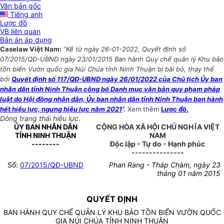
Văn bản gốc
Tiếng anh
Lược đồ
VB liên quan
Bản án áp dụng
Caselaw Việt Nam:
“Kể từ ngày 26-01-2022, Quyết định số
07/2015/QĐ-UBND ngày 23/01/2015 Ban hành Quy chế quản lý Khu bảo
tồn biển Vườn quốc gia Núi Chúa tỉnh Ninh Thuận bị bãi bỏ, thay thế
bởi
Quyết định số 117/QĐ-UBND ngày 26/01/2022 của Chủ tịch Ủy ban
nhân dân tỉnh Ninh Thuận công bố Danh mục văn bản quy phạm pháp
luật do Hội đồng nhân dân, Ủy ban nhân dân tỉnh Ninh Thuận ban hành
hết hiệu lực, ngưng hiệu lực năm 2021
”.
Xem thêm
Lược đồ.
Dòng trạng thái hiệu lực.
ỦY BAN NHÂN DÂN
CỘNG HÒA XÃ HỘI CHỦ NGHĨA VIỆT
TỈNH NINH THUẬN
NAM
--------
Độc lập - Tự do - Hạnh phúc
---------------
Số:
07/2015/QĐ-UBND
Phan Rang - Tháp Chàm, ngày 23
tháng 01 năm 2015
QUYẾT ĐỊNH
BAN HÀNH QUY CHẾ QUẢN LÝ KHU BẢO TỒN BIỂN VƯỜN QUỐC
GIA NÚI CHÚA TỈNH NINH THUẬN