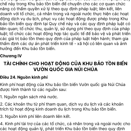
chế này trong
Khu bảo tồn biển
để chuyển cho các cơ quan chức
năng có thẩm quyền xử lý theo quy định pháp luật; liên kết, liên
doanh với tổ chức, cá nhân trong và ngoài nước thực hiện các hoạt
động dịch vụ du lịch, phục vụ các hoạt động được phép trong
Khu
bảo tồn biển
quy định tại Quy chế này và các quy định pháp luật có
liên quan; tổ chức thu, quản lý, sử dụng phí theo quy định của pháp
luật; tổ chức các hoạt động hợp tác quốc tế để bảo vệ và phát triển
các giá trị bảo tồn theo quy định của pháp luật hiện hành; tham gia
thẩm định các dự án phát triển kinh tế - xã hội có liên quan và ảnh
hưởng đến
Khu bảo tồn biển
.
Chương IV
TÀI CHÍNH CHO HOẠT ĐỘNG CỦA KHU BẢO TỒN BIỂN
VƯỜN QUỐC GIA NÚI CHÚA
Điều 24. Nguồn kinh phí
Kinh phí hoạt động của Khu bảo tồn biển Vườn quốc gia Núi Chúa
được hình thành từ các nguồn sau:
1. Nguồn ngân sách nhà nước.
2. Các khoản thu từ phí tham quan, dịch vụ du lịch và các khoản
trích từ hoạt động kinh doanh du lịch trong Khu bảo tồn biển.
3. Nguồn kinh phí liên doanh liên kết.
4. Kinh phí tài trợ của các tổ chức, cá nhân trong và ngoài nước cho
các hoạt động quản lý, phát triển Khu bảo tồn biển theo quy định