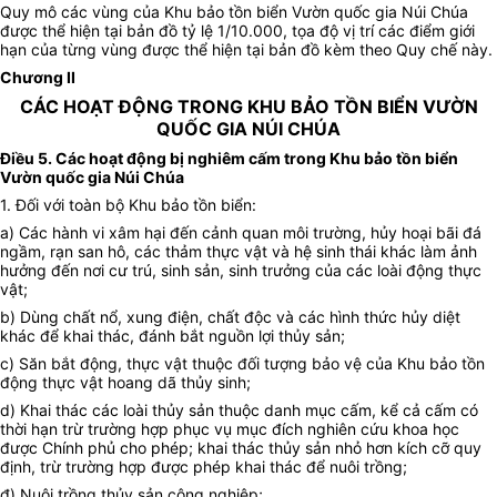
Quy mô các vùng của Khu bảo tồn biển Vườn quốc gia Núi Chúa
được thể hiện tại bản đồ tỷ lệ 1/10.000, tọa độ vị trí các điểm giới
hạn của từng vùng được thể hiện tại bản đồ kèm theo Quy chế này.
Chương II
CÁC HOẠT ĐỘNG TRONG KHU BẢO TỒN BIỂN VƯỜN
QUỐC GIA NÚI CHÚA
Điều 5. Các hoạt động bị nghiêm cấm trong Khu bảo tồn biển
Vườn quốc gia Núi Chúa
1. Đối với toàn bộ Khu bảo tồn biển:
a) Các hành vi xâm hại đến cảnh quan môi trường, hủy hoại bãi đá
ngầm, rạn san hô, các thảm thực vật và hệ sinh thái khác làm ảnh
hưởng đến nơi cư trú, sinh sản, sinh trưởng của các loài động thực
vật;
b) Dùng chất nổ, xung điện, chất độc và các hình thức hủy diệt
khác để khai thác, đánh bắt nguồn lợi thủy sản;
c) Săn bắt động, thực vật thuộc đối tượng bảo vệ của Khu bảo tồn
động thực vật hoang dã thủy sinh;
d) Khai thác các loài thủy sản thuộc danh mục cấm, kể cả cấm có
thời hạn trừ trường hợp phục vụ mục đích nghiên cứu khoa học
được Chính phủ cho phép; khai thác thủy sản nhỏ hơn kích cỡ quy
định, trừ trường hợp được phép khai thác để nuôi trồng;
đ) Nuôi trồng thủy sản công nghiệp;