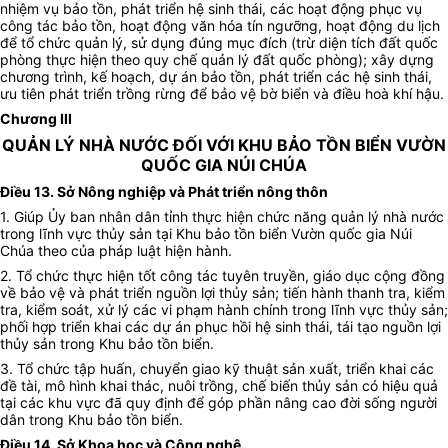
nhiệm vụ bảo tồn, phát triển hệ sinh thái, các hoạt động phục vụ
công tác bảo tồn, hoạt động văn hóa tín ngưỡng, hoạt động du lịch
để tổ chức quản lý, sử dụng đúng mục đích (trừ diện tích đất quốc
phòng thực hiện theo quy chế quản lý đất quốc phòng); xây dựng
chương trình, kế hoạch, dự án bảo tồn, phát triển các hệ sinh thái,
ưu tiên phát triển trồng rừng để bảo vệ bờ biển và điều hoà khí hậu.
Chương III
QUẢN LÝ NHÀ NƯỚC ĐỐI VỚI KHU BẢO TỒN BIỂN VƯỜN
QUỐC GIA NÚI CHÚA
Điều 13. Sở Nông nghiệp và Phát triển nông thôn
1. Giúp Ủy ban nhân dân tỉnh thực hiện chức năng quản lý nhà nước
trong lĩnh vực thủy sản tại Khu bảo tồn biển Vườn quốc gia Núi
Chúa theo của pháp luật hiện hành.
2. Tổ chức thực hiện tốt công tác tuyên truyền, giáo dục cộng đồng
về bảo vệ và phát triển nguồn lợi thủy sản; tiến hành thanh tra, kiểm
tra, kiểm soát, xử lý các vi phạm hành chính trong lĩnh vực thủy sản;
phối hợp triển khai các dự án phục hồi hệ sinh thái, tái tạo nguồn lợi
thủy sản trong Khu bảo tồn biển.
3. Tổ chức tập huấn, chuyển giao kỹ thuật sản xuất, triển khai các
đề tài, mô hình khai thác, nuôi trồng, chế biến thủy sản có hiệu quả
tại các khu vực đã quy định để góp phần nâng cao đời sống người
dân trong Khu bảo tồn biển.
Điều 14. Sở Khoa học và Công nghệ