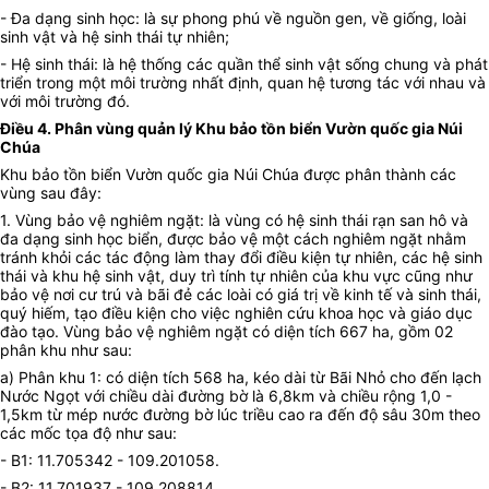
- Đa dạng sinh học: là sự phong phú về nguồn gen, về giống, loài
sinh vật và hệ sinh thái tự nhiên;
- Hệ sinh thái: là hệ thống các quần thể sinh vật sống chung và phát
triển trong một môi trường nhất định, quan hệ tương tác với nhau và
với môi trường đó.
Điều 4. Phân vùng quản lý Khu bảo tồn biển Vườn quốc gia Núi
Chúa
Khu bảo tồn biển Vườn quốc gia Núi Chúa được phân thành các
vùng sau đây:
1. Vùng bảo vệ nghiêm ngặt: là vùng có hệ sinh thái rạn san hô và
đa dạng sinh học biển, được bảo vệ một cách nghiêm ngặt nhằm
tránh khỏi các tác động làm thay đổi điều kiện tự nhiên, các hệ sinh
thái và khu hệ sinh vật, duy trì tính tự nhiên của khu vực cũng như
bảo vệ nơi cư trú và bãi đẻ các loài có giá trị về kinh tế và sinh thái,
quý hiếm, tạo điều kiện cho việc nghiên cứu khoa học và giáo dục
đào tạo. Vùng bảo vệ nghiêm ngặt có diện tích 667 ha, gồm 02
phân khu như sau:
a) Phân khu 1: có diện tích 568 ha, kéo dài từ Bãi Nhỏ cho đến lạch
Nước Ngọt với chiều dài đường bờ là 6,8km và chiều rộng 1,0 -
1,5km từ mép nước đường bờ lúc triều cao ra đến độ sâu 30m theo
các mốc tọa độ như sau:
- B1: 11.705342 - 109.201058.
- B2: 11.701937 - 109.208814.