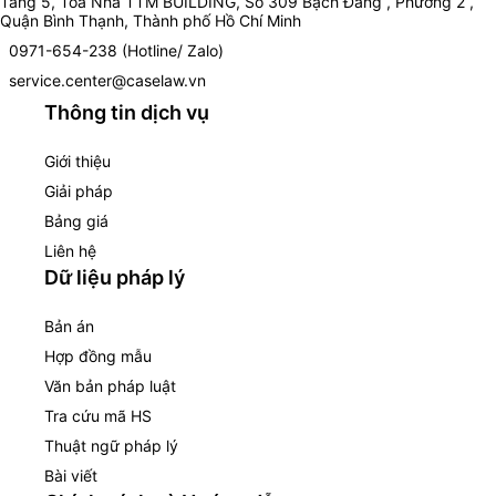
Tầng 5, Toà Nhà TTM BUILDING, Số 309 Bạch Đằng , Phường 2 ,
Quận Bình Thạnh, Thành phố Hồ Chí Minh
0971-654-238 (Hotline/ Zalo)
service.center@caselaw.vn
Thông tin dịch vụ
Giới thiệu
Giải pháp
Bảng giá
Liên hệ
Dữ liệu pháp lý
Bản án
Hợp đồng mẫu
Văn bản pháp luật
Tra cứu mã HS
Thuật ngữ pháp lý
Bài viết