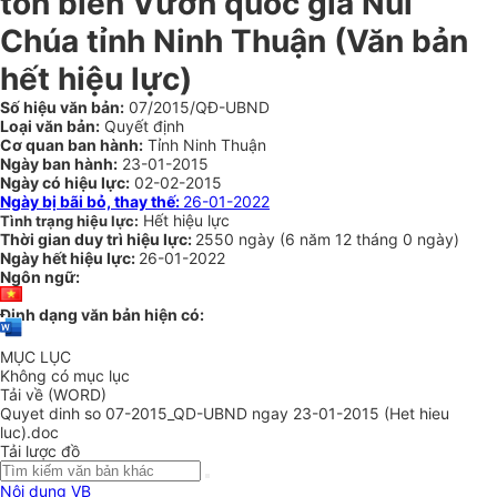
tồn biển Vườn quốc gia Núi
Chúa tỉnh Ninh Thuận
(Văn bản
hết hiệu lực)
Số hiệu văn bản:
07/2015/QĐ-UBND
Loại văn bản:
Quyết định
Cơ quan ban hành:
Tỉnh Ninh Thuận
Ngày ban hành:
23-01-2015
Ngày có hiệu lực:
02-02-2015
Ngày bị bãi bỏ, thay thế:
26-01-2022
Hết hiệu lực
Tình trạng hiệu lực:
Thời gian duy trì hiệu lực:
2550 ngày
(
6 năm
12 tháng
0 ngày
)
Ngày hết hiệu lực:
26-01-2022
Ngôn ngữ:
Định dạng văn bản hiện có:
MỤC LỤC
Không có mục lục
Tải về (WORD)
Quyet dinh so 07-2015_QD-UBND ngay 23-01-2015 (Het hieu
luc).doc
Tải lược đồ
Nội dung VB