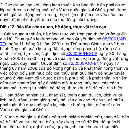
2. Các dự án nạo vét luồng lạch thuộc Khu bảo tồn biển phải được
lập và được sự thống nhất của Vườn quốc gia Núi Chúa, phải được
đánh giá tác động môi trường, thực hiện nghiêm các yêu cầu của
quyết định phê duyệt báo cáo tác động môi trường.
Điều 12. Bảo tồn cảnh quan, hệ động, thực vật trên cạn
1. Cảnh quan tự nhiên, hệ động thực vật trên cạn thuộc Vườn quốc
gia Núi Chúa quản lý được bảo vệ theo Quyết định số
08/2001/QĐ-
TTg
ngày 11 tháng 01 năm 2001 của Thủ tướng Chính phủ về ban
hành Quy chế quản lý rừng đặc dụng, rừng phòng hộ, rừng sản
xuất là rừng tự nhiên; Nghị định số
32/2006/NĐ-CP
ngày 30 tháng
3 năm 2006 của Chính phủ về quản lý thực vật rừng, động vật rừng
nguy cấp, quý, hiếm; Quyết định số
82/2008/QĐ-BNN
ngày 17
tháng 07 năm 2008 của Bộ Nông nghiệp và Phát triển nông thôn về
việc công bố Danh mục các loài thủy sinh quý hiếm có nguy tuyệt
chủng ở Việt Nam cần được bảo vệ, phục hồi và phát triển. Nghiêm
cấm các hoạt động gây ô nhiễm môi trường, hủy hoại các cảnh
quan môi trường tự nhiên, hệ động, thực vật, bãi đẻ của rùa biển.
2. Hoạt động nghiên cứu, khảo sát, tham quan du lịch, dịch vụ du
lịch, nuôi trồng, ươm giống thủy hải sản của các tổ chức, cá nhân
phải tuân thủ quy chế quản lý, chịu sự hướng dẫn, giám sát của
Vườn quốc gia Núi Chúa.
3. Vườn quốc gia Núi Chúa có trách nhiệm nghiên cứu, theo dõi, bảo
vệ bãi đẻ và cứu hộ rùa biển, xây dựng cơ sở dữ liệu để quản lý,
bảo tồn rùa biển; nghiên cứu, quy hoạch các khu vực thực hiện