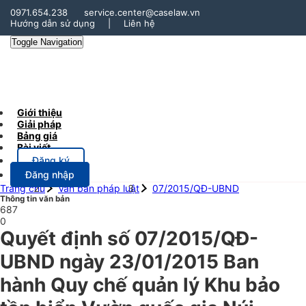
0971.654.238
service.center@caselaw.vn
Hướng dẫn sử dụng
|
Liên hệ
Toggle Navigation
Giới thiệu
Giải pháp
Bảng giá
Bài viết
Đăng ký
Đăng nhập
Trang chủ
Văn bản pháp luật
07/2015/QĐ-UBND
Thông tin văn bản
687
0
Quyết định số 07/2015/QĐ-
UBND ngày 23/01/2015 Ban
hành Quy chế quản lý Khu bảo