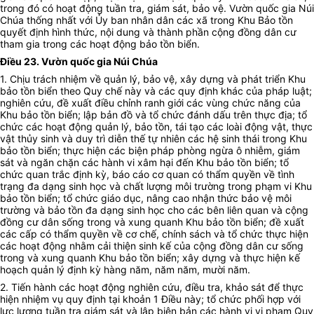
trong đó có hoạt động tuần tra, giám sát, bảo vệ. Vườn quốc gia Núi
Chúa thống nhất với Ủy ban nhân dân các xã trong Khu Bảo tồn
quyết định hình thức, nội dung và thành phần cộng đồng dân cư
tham gia trong các hoạt động bảo tồn biển.
Điều 23.
Vườn quốc gia Núi Chúa
1. Chịu trách nhiệm về quản lý, bảo vệ, xây dựng và phát triển
Khu
bảo tồn biển
theo Quy chế này và các quy định khác của pháp luật;
n
ghiên cứu, đề xuất điều chỉnh ranh giới các vùng chức năng của
Khu bảo tồn biển
; lập bản đồ và tổ chức đánh dấu trên thực địa; t
ổ
chức các hoạt động quản lý, bảo tồn, tái tạo các loài động vật, thực
vật thủy sinh và duy trì diễn thế tự nhiên các hệ sinh thái trong
Khu
bảo tồn biển
; thực hiện các biện pháp phòng ngừa ô nhiễm, giám
sát và ngăn chặn các hành vi xâm hại đến
Khu bảo tồn biển
; tổ
chức quan trắc định kỳ, báo cáo cơ quan có thẩm quyền về tình
trạng đa dạng sinh học và chất lượng môi trường trong phạm vi
Khu
bảo tồn biển
; t
ổ chức giáo dục, nâng cao nhận thức bảo vệ môi
trường và bảo tồn đa dạng sinh học cho các bên liên quan và cộng
đồng cư dân sống trong và xung quanh
Khu bảo tồn biển
; đề xuất
các cấp có thẩm quyền về cơ chế, chính sách và tổ chức thực hiện
các hoạt động nhằm cải thiện sinh kế của cộng đồng dân cư sống
trong và xung quanh
Khu bảo tồn biển
; x
ây dựng và thực hiện kế
hoạch quản lý định kỳ hàng năm, năm năm, mười năm.
2. Tiến hành các hoạt động nghiên cứu, điều tra, khảo sát để thực
hiện nhiệm vụ quy định tại khoản 1 Điều này; tổ chức phối hợp với
lực lượng tuần tra giám sát và lập biên bản các hành vi vi phạm Quy