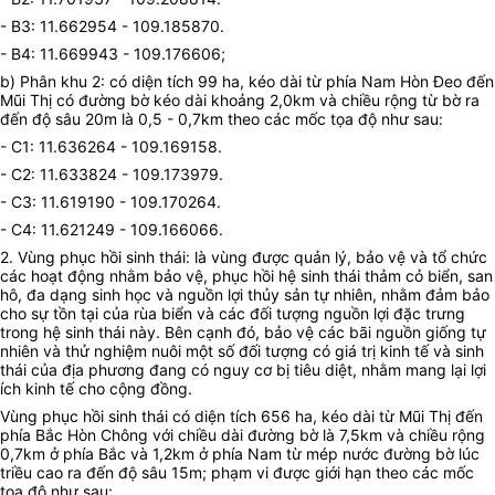
- B3: 11.662954 - 109.185870.
- B4: 11.669943 - 109.176606;
b) Phân khu 2: có diện tích 99 ha, kéo dài từ phía Nam Hòn Đeo đến
Mũi Thị có đường bờ kéo dài khoảng 2,0km và chiều rộng từ bờ ra
đến độ sâu 20m là 0,5 - 0,7km theo các mốc tọa độ như sau:
- C1: 11.636264 - 109.169158.
- C2: 11.633824 - 109.173979.
- C3: 11.619190 - 109.170264.
- C4: 11.621249 - 109.166066.
2. Vùng phục hồi sinh thái: là vùng được quản lý, bảo vệ và tổ chức
các hoạt động nhằm
bảo vệ,
phục hồi hệ sinh thái
thảm cỏ biển
, san
hô, đa dạng sinh học và nguồn lợi thủy sản tự nhiên,
nhằm đảm bảo
cho sự tồn tại của rùa biển và các đối tượng nguồn lợi đặc trưng
trong hệ sinh thái này. Bên cạnh đó, bảo vệ các bãi nguồn giống tự
nhiên và thử nghiệm nuôi một số đối tượng có giá trị kinh tế và sinh
thái của địa phương đang có nguy cơ bị tiêu diệt,
nhằm mang lại lợi
ích kinh tế cho cộng đồng.
Vùng
phục hồi sinh thái
có diện tích 656 ha, kéo dài từ Mũi Thị đến
phía Bắc Hòn Chông với chiều dài đường bờ là 7,5km và chiều rộng
0,7km ở phía Bắc và 1,2km ở phía Nam từ mép nước đường bờ lúc
triều cao ra đến độ sâu 15m; phạm vi được giới hạn theo các mốc
tọa độ như sau: