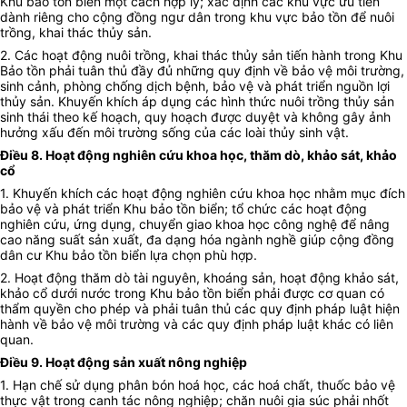
Khu bảo tồn biển một cách hợp lý; xác định các khu vực ưu tiên
dành riêng cho cộng đồng ngư dân trong khu vực bảo tồn để nuôi
trồng, khai thác thủy sản.
2. Các hoạt động nuôi trồng, khai thác thủy sản tiến hành trong Khu
Bảo tồn phải tuân thủ đầy đủ những quy định về bảo vệ môi trường,
sinh cảnh, phòng chống dịch bệnh, bảo vệ và phát triển nguồn lợi
thủy sản. Khuyến khích áp dụng các hình thức nuôi trồng thủy sản
sinh thái theo kế hoạch, quy hoạch được duyệt và không gây ảnh
hưởng xấu đến môi trường sống của các loài thủy sinh vật.
Điều 8. Hoạt động nghiên cứu khoa học, thăm dò, khảo sát, khảo
cổ
1. Khuyến khích các hoạt động nghiên cứu khoa học nhằm mục đích
bảo vệ và phát triển Khu bảo tồn biển; tổ chức các hoạt động
nghiên cứu, ứng dụng, chuyển giao khoa học công nghệ để nâng
cao năng suất sản xuất, đa dạng hóa ngành nghề giúp cộng đồng
dân cư Khu bảo tồn biển lựa chọn phù hợp.
2. Hoạt động thăm dò tài nguyên, khoáng sản, hoạt động khảo sát,
khảo cổ dưới nước trong Khu bảo tồn biển phải được cơ quan có
thẩm quyền cho phép và phải tuân thủ các quy định pháp luật hiện
hành về bảo vệ môi trường và các quy định pháp luật khác có liên
quan.
Điều 9. Hoạt động sản xuất nông nghiệp
1. Hạn chế sử dụng phân bón hoá học, các hoá chất, thuốc bảo vệ
thực vật trong canh tác nông nghiệp; chăn nuôi gia súc phải nhốt