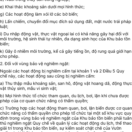
e) Khai thác khoáng sản dưới mọi hình thức;
g) Các hoạt động làm xói lở các bờ biển;
h) Lấn chiếm, chuyển đổi mục đích sử dụng đất, mặt nước trái pháp
luật;
i) Du nhập động vật, thực vật ngoại lai có khả năng gây hại đối với
môi trường, hệ sinh thái tự nhiên, đa dạng sinh học của Khu bảo tồn
biển;
k) Gây ô nhiễm môi trường, kể cả gây tiếng ồn, độ rung quá giới hạn
cho phép.
2. Đối với vùng bảo vệ nghiêm ngặt:
Ngoài các hoạt động bị nghiêm cấm tại khoản 1 và 2 Điều 5 Quy
chế này, các hoạt động sau cũng bị nghiêm cấm:
a) Thu thập mẫu khoáng sản, san hô, động vật hoang dã, động thực
vật thủy sinh, mẫu vi sinh vật;
b) Mọi hình thức tổ chức tham quan, du lịch, bơi, lặn khi chưa được
phép của cơ quan chức năng có thẩm quyền;
c) Trường hợp các hoạt động tham quan, bơi, lặn biển được cơ quan
chức năng có thẩm quyền cho phép tổ chức tại một số khu vực quy
định trong vùng bảo vệ nghiêm ngặt của Khu bảo tồn biển phải tuân
thủ nghiêm ngặt Quy chế về quản lý các hoạt động du lịch, thể thao
giải trí trong Khu bảo tồn biển, sự kiểm soát chặt chẽ của Vườn