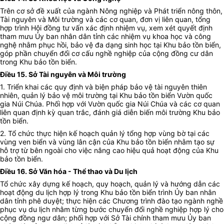
Trên cơ sở đề xuất của ngành Nông nghiệp và Phát triển nông thôn,
Tài nguyên và Môi trường và các cơ quan, đơn vị liên quan, tổng
hợp trình Hội đồng tư vấn xác định nhiệm vụ, xem xét quyết định
tham mưu Ủy ban nhân dân tỉnh các nhiệm vụ khoa học và công
nghệ nhằm phục hồi, bảo vệ đa dạng sinh học tại Khu bảo tồn biển,
góp phần chuyển đổi cơ cấu nghề nghiệp của cộng đồng cư dân
trong Khu bảo tồn biển.
Điều 15. Sở Tài nguyên và Môi trường
1. Triển khai các quy định và biện pháp bảo vệ tài nguyên thiên
nhiên, quản lý bảo vệ môi trường tại Khu bảo tồn biển Vườn quốc
gia Núi Chúa. Phối hợp với Vườn quốc gia Núi Chúa và các cơ quan
liên quan định kỳ quan trắc, đánh giá diễn biến môi trường Khu bảo
tồn biển.
2. Tổ chức thực hiện kế hoạch quản lý tổng hợp vùng bờ tại các
vùng ven biển và vùng lân cận của Khu bảo tồn biển nhằm tạo sự
hỗ trợ từ bên ngoài cho việc nâng cao hiệu quả hoạt động của Khu
bảo tồn biển.
Điều 16. Sở Văn hóa - Thể thao và Du lịch
Tổ chức xây dựng kế hoạch, quy hoạch, quản lý và hướng dẫn các
hoạt động du lịch hợp lý trong Khu bảo tồn biển trình Ủy ban nhân
dân tỉnh phê duyệt; thực hiện các Chương trình đào tạo ngành nghề
phục vụ du lịch nhằm từng bước chuyển đổi nghề nghiệp hợp lý cho
cộng đồng ngư dân; phối hợp với Sở Tài chính tham mưu Ủy ban