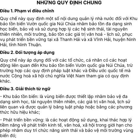
NHỮNG QUY ĐỊNH CHUNG
Điều 1. Phạm vi điều chỉnh
Quy chế này quy định một số nội dung quản lý nhà nước đối với Khu
bảo tồn biển Vườn quốc gia Núi Chúa nhằm bảo tồn đa dạng sinh
học biển, bảo vệ và sử dụng hợp lý các hệ sinh thái, tài nguyên
thiên nhiên, môi trường, bảo tồn các giá trị văn hoá - lịch sử, phục
vụ phát triển bền vững tại xã Thanh Hải và xã Vĩnh Hải, huyện Ninh
Hải, tỉnh Ninh Thuận.
Điều 2. Đối tượng áp dụng
Quy chế này áp dụng đối với các tổ chức, cá nhân có các hoạt
động liên quan đến Khu bảo tồn biển Vườn quốc gia Núi Chúa, trừ
trường hợp các quy định pháp luật khác và Điều ước quốc tế mà
nước Cộng hoà xã hội chủ nghĩa Việt Nam tham gia có quy định
khác.
Điều 3. Giải thích từ ngữ
- Khu bảo tồn biển: là vùng biển được thiết lập nhằm bảo vệ đa
dạng sinh học, tài nguyên thiên nhiên, các giá trị văn hoá, lịch sử
liên quan và được quản lý bằng luật pháp hoặc bằng các phương
thức hữu hiệu khác;
- Phát triển bền vững: là các hoạt động sử dụng, khai thác hợp lý
tiềm năng về phát triển kinh tế, văn hoá, xã hội trong giới hạn cho
phép nhằm duy trì chức năng sinh thái và bảo vệ môi trường vùng
biển đó;