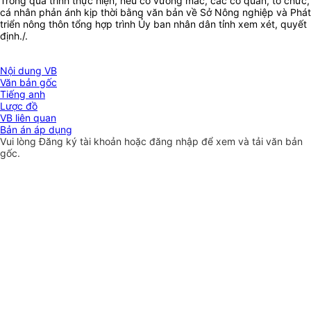
Trong quá trình thực hiện, nếu có vướng mắc, các cơ quan, tổ chức,
cá nhân phản ánh kịp thời bằng văn bản về Sở Nông nghiệp và Phát
triển nông thôn tổng hợp trình Ủy ban nhân dân tỉnh xem xét, quyết
định./.
Nội dung VB
Văn bản gốc
Tiếng anh
Lược đồ
VB liên quan
Bản án áp dụng
Vui lòng
Đăng ký
tài khoản hoặc
đăng nhập
để xem và tải văn bản
gốc.