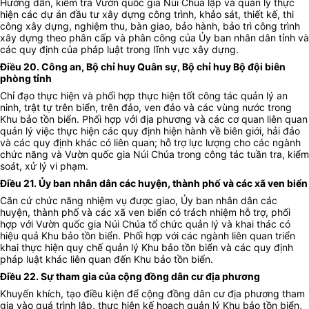
Hướng dẫn, kiểm tra Vườn quốc gia Núi Chúa lập và quản lý thực
hiện các dự án đầu tư xây dựng công trình, khảo sát, thiết kế, thi
công xây dựng, nghiệm thu, bàn giao, bảo hành, bảo trì công trình
xây dựng theo phân cấp và phân công của Ủy ban nhân dân tỉnh và
các quy định của pháp luật trong lĩnh vực xây dựng.
Điều 20. Công an, Bộ chỉ huy Quân sự, Bộ chỉ huy Bộ đội biên
phòng tỉnh
Chỉ đạo thực hiện và phối hợp thực hiện tốt công tác quản lý an
ninh, trật tự trên biển, trên đảo, ven đảo và các vùng nước trong
Khu bảo tồn biển. Phối hợp với địa phương và các cơ quan liên quan
quản lý việc thực hiện các quy định hiện hành về biên giới, hải đảo
và các quy định khác có liên quan; hỗ trợ lực lượng cho các ngành
chức năng và Vườn quốc gia Núi Chúa trong công tác tuần tra, kiểm
soát, xử lý vi phạm.
Điều 21. Ủy ban nhân dân các huyện, thành phố và các xã ven biển
Căn cứ chức năng nhiệm vụ được giao, Ủy ban nhân dân các
huyện, thành phố và các xã ven biển có trách nhiệm hỗ trợ, phối
hợp với Vườn quốc gia Núi Chúa tổ chức quản lý và khai thác có
hiệu quả Khu bảo tồn biển. Phối hợp với các ngành liên quan triển
khai thực hiện quy chế quản lý Khu bảo tồn biển và các quy định
pháp luật khác liên quan đến Khu bảo tồn biển.
Điều 22. Sự tham gia của cộng đồng dân cư địa phương
Khuyến khích, tạo điều kiện để cộng đồng dân cư địa phương tham
gia vào quá trình lập, thực hiện kế hoạch quản lý Khu bảo tồn biển,