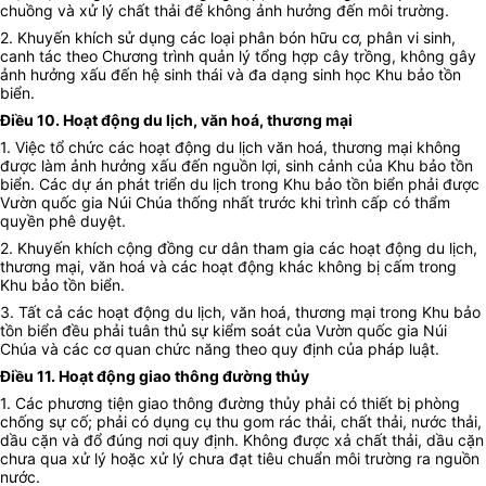
chuồng và xử lý chất thải để không ảnh hưởng đến môi trường.
2. Khuyến khích sử dụng các loại phân bón hữu cơ, phân vi sinh,
canh tác theo Chương trình quản lý tổng hợp cây trồng, không gây
ảnh hưởng xấu đến hệ sinh thái và đa dạng sinh học Khu bảo tồn
biển.
Điều 10. Hoạt động du lịch, văn hoá, thương mại
1. Việc tổ chức các hoạt động du lịch văn hoá, thương mại không
được làm ảnh hưởng xấu đến nguồn lợi, sinh cảnh của Khu bảo tồn
biển. Các dự án phát triển du lịch trong Khu bảo tồn biển phải được
Vườn quốc gia Núi Chúa thống nhất trước khi trình cấp có thẩm
quyền phê duyệt.
2. Khuyến khích cộng đồng cư dân tham gia các hoạt động du lịch,
thương mại, văn hoá và các hoạt động khác không bị cấm trong
Khu bảo tồn biển.
3. Tất cả các hoạt động du lịch, văn hoá, thương mại trong Khu bảo
tồn biển đều phải tuân thủ sự kiểm soát của Vườn quốc gia Núi
Chúa và các cơ quan chức năng theo quy định của pháp luật.
Điều 11. Hoạt động giao thông đường thủy
1. Các phương tiện giao thông đường thủy phải có thiết bị phòng
chống sự cố; phải có dụng cụ thu gom rác thải, chất thải, nước thải,
dầu cặn và đổ đúng nơi quy định. Không được xả chất thải, dầu cặn
chưa qua xử lý hoặc xử lý chưa đạt tiêu chuẩn môi trường ra nguồn
nước.