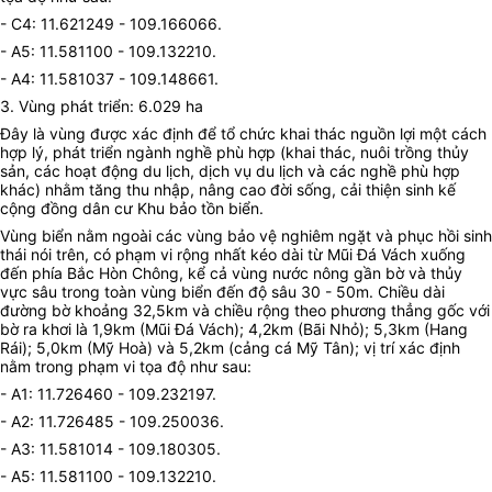
- C4: 11.621249 - 109.166066.
- A5: 11.581100 - 109.132210.
- A4: 11.581037 - 109.148661.
3. Vùng phát triển: 6.029 ha
Đây là vùng được xác định để tổ chức khai thác nguồn lợi một cách
hợp lý, phát triển ngành nghề phù hợp (khai thác, nuôi trồng thủy
sản, các hoạt động du lịch, dịch vụ du lịch và các nghề phù hợp
khác) nhằm tăng thu nhập, nâng cao đời sống, cải thiện sinh kế
cộng đồng dân cư Khu bảo tồn biển.
Vùng biển nằm ngoài các vùng bảo vệ nghiêm ngặt và phục hồi sinh
thái nói trên, có phạm vi rộng nhất kéo dài từ Mũi Đá Vách xuống
đến phía Bắc Hòn Chông, kể cả vùng nước nông gần bờ và thủy
vực sâu trong toàn vùng biển đến độ sâu 30 - 50m. Chiều dài
đường bờ khoảng 32,5km và chiều rộng theo phương thẳng gốc với
bờ ra khơi là 1,9km (Mũi Đá Vách); 4,2km (Bãi Nhỏ); 5,3km (Hang
Rái); 5,0km (Mỹ Hoà) và 5,2km (cảng cá Mỹ Tân); vị trí xác định
nằm trong phạm vi tọa độ như sau:
- A1: 11.726460 - 109.232197.
- A2: 11.726485 - 109.250036.
- A3: 11.581014 - 109.180305.
- A5: 11.581100 - 109.132210.