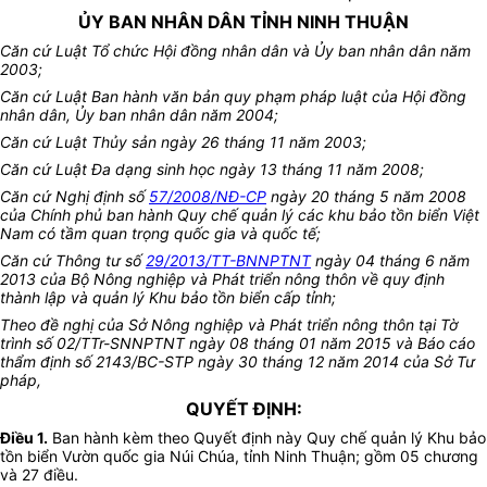
ỦY BAN NHÂN DÂN TỈNH NINH THUẬN
Căn cứ Luật Tổ chức Hội đồng nhân dân và Ủy ban nhân dân năm
2003;
Căn cứ Luật Ban hành văn bản quy phạm pháp luật của Hội đồng
nhân dân, Ủy ban nhân dân năm 2004;
Căn cứ Luật Thủy sản ngày 26 tháng 11 năm 2003;
Căn cứ Luật Đa dạng sinh học ngày 13 tháng 11 năm 2008;
Căn cứ
Nghị định số
57/2008/NĐ-CP
ngày 20 tháng 5 năm 2008
của Chính phủ ban hành Quy chế quản lý các khu bảo tồn biển Việt
Nam có tầm quan trọng quốc gia và quốc tế;
Căn cứ Thông tư số
29/2013/TT-BNNPTNT
ngày 04 tháng 6 năm
2013 của Bộ Nông nghiệp và Phát triển nông thôn về quy định
thành lập và quản lý Khu bảo tồn biển cấp tỉnh;
Theo đề nghị của Sở Nông nghiệp và Phát triển nông thôn tại Tờ
trình số 02/TTr-SNNPTNT ngày 08
tháng
01
năm
2015 và Báo cáo
thẩm định số 2143/BC-STP ngày 30
tháng
12
năm
2014 của Sở Tư
pháp,
QUYẾT ĐỊNH:
Điều 1.
Ban hành kèm theo Quyết định này Quy chế quản lý Khu bảo
tồn biển Vườn quốc gia Núi Chúa, tỉnh Ninh Thuận; gồm 05 chương
và 27 điều.