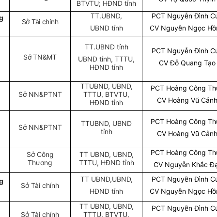
BTVTU; HĐND tỉnh
TT.UBND,
PCT Nguyễn Đình C
g
Sở Tài chính
UBND tỉnh
CV Nguyễn Ngọc Hồ
TT.UBND tỉnh
PCT Nguyễn Đình C
Sở TN&MT
UBND tỉnh, TTTU,
CV Đỗ Quang Tạo
HĐND tỉnh
TTUBND, UBND,
PCT Hoàng Công Th
Sở NN&PTNT
TTTU, BTVTU,
CV Hoàng Vũ Cản
HĐND tỉnh
PCT Hoàng Công Th
TTUBND, UBND
Sở NN&PTNT
tỉnh
CV Hoàng Vũ Cản
PCT Hoàng Công Th
Sở Công
TT UBND, UBND,
Thương
TTTU, HĐND tỉnh
CV Nguyễn Khắc Đạ
TT UBND,UBND,
PCT Nguyễn Đình C
g
Sở Tài chính
HĐND tỉnh
CV Nguyễn Ngọc Hồ
TT UBND, UBND,
PCT Nguyễn Đình C
Sở Tài chính
TTTU, BTVTU,