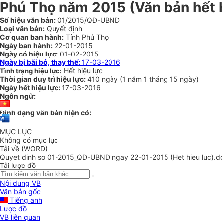
Phú Thọ năm 2015 (Văn bản hết h
Số hiệu văn bản:
01/2015/QĐ-UBND
Loại văn bản:
Quyết định
Cơ quan ban hành:
Tỉnh Phú Thọ
Ngày ban hành:
22-01-2015
Ngày có hiệu lực:
01-02-2015
Ngày bị bãi bỏ, thay thế:
17-03-2016
Hết hiệu lực
Tình trạng hiệu lực:
Thời gian duy trì hiệu lực:
410 ngày
(
1 năm
1 tháng
15 ngày
)
Ngày hết hiệu lực:
17-03-2016
Ngôn ngữ:
Định dạng văn bản hiện có:
MỤC LỤC
Không có mục lục
Tải về (WORD)
Quyet dinh so 01-2015_QD-UBND ngay 22-01-2015 (Het hieu luc).d
Tải lược đồ
Nội dung VB
Văn bản gốc
Tiếng anh
Lược đồ
VB liên quan