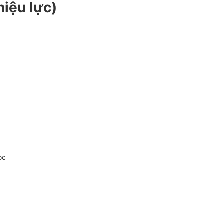
iệu lực)
oc