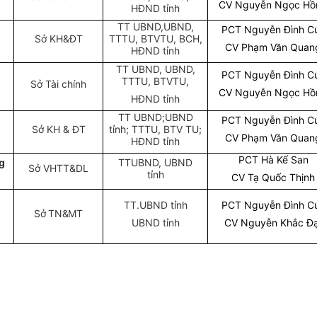
CV Nguyễn Ngọc Hồ
HĐND tỉnh
TT UBND,UBND,
PCT Nguyễn Đình C
Sở KH&ĐT
TTTU, BTVTU, BCH,
CV Phạm Văn Quan
HĐND tỉnh
TT UBND, UBND,
PCT Nguyễn Đình C
TTTU, BTVTU,
Sở Tài chính
CV Nguyễn Ngọc Hồ
HĐND tỉnh
TT UBND;UBND
PCT Nguyễn Đình C
Sở KH & ĐT
tỉnh; TTTU, BTV TU;
CV Phạm Văn Quan
HĐND tỉnh
PCT Hà Kế San
g
TTUBND, UBND
Sở VHTT&DL
tỉnh
CV Tạ Quốc Thịnh
TT.UBND tỉnh
PCT Nguyễn Đình C
Sở TN&MT
UBND tỉnh
CV Nguyễn Khắc Đạ