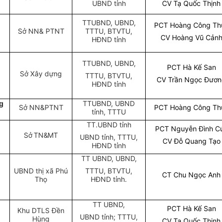
UBND tỉnh
CV Tạ Quốc Thịnh
TTUBND, UBND,
PCT Hoàng Công Th
Sở NN& PTNT
TTTU, BTVTU,
CV Hoàng Vũ Cản
HĐND tỉnh
TTUBND, UBND,
PCT Hà Kế San
Sở Xây dựng
TTTU, BTVTU,
CV Trần Ngọc Đươ
HĐND tỉnh
g
TTUBND, UBND
Sở NN&PTNT
PCT Hoàng Công Th
tỉnh, TTTU
TT.UBND tỉnh
PCT Nguyễn Đình C
Sở TN&MT
UBND tỉnh, TTTU,
CV Đỗ Quang Tạo
HĐND tỉnh
TT UBND, UBND,
UBND thị xã Phú
TTTU, BTVTU,
CT Chu Ngọc Anh
Thọ
HĐND tỉnh.
TT UBND,
PCT Hà Kế San
Khu DTLS Đền
UBND tỉnh; TTTU,
Hùng
CV Tạ Quốc Thịnh