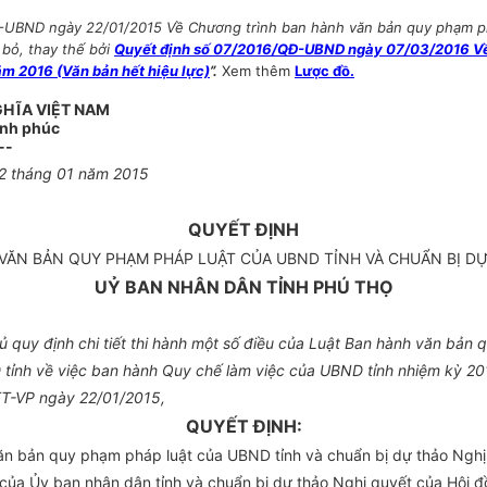
-UBND ngày 22/01/2015 Về Chương trình ban hành văn bản quy phạm phá
 bỏ, thay thế bởi
Quyết định số 07/2016/QĐ-UBND ngày 07/03/2016 Về 
ăm 2016 (Văn bản hết hiệu lực)
”.
Xem thêm
Lược đồ.
GHĨA VIỆT NAM
ạnh phúc
--
2 tháng 01 năm 2015
QUYẾT ĐỊNH
VĂN BẢN QUY PHẠM PHÁP LUẬT CỦA UBND TỈNH VÀ CHUẨN BỊ DỰ
UỶ BAN NHÂN DÂN TỈNH PHÚ THỌ
quy định chi tiết thi hành một số điều của Luật Ban hành văn bản
ỉnh về việc ban hành Quy chế làm việc của UBND tỉnh nhiệm kỳ 20
/TT-VP ngày 22/01/2015,
QUYẾT ĐỊNH:
ăn bản quy phạm pháp luật của UBND tỉnh và chuẩn bị dự thảo Ngh
ủa Ủy ban nhân dân tỉnh và chuẩn bị dự thảo Nghị quyết của Hội 