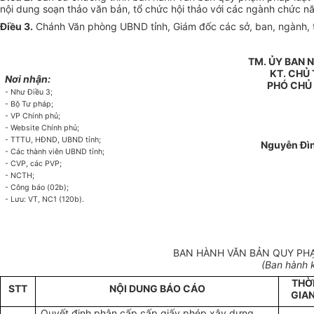
nội dung soạn thảo văn bản, tổ chức hội thảo với các ngành chức n
Điều 3.
Chánh Văn phòng UBND tỉnh, Giám đốc các sở, ban, ngành, th
TM. ỦY BAN 
KT. CHỦ 
Nơi nhận:
PHÓ CHỦ
- Như Điều 3;
- Bộ Tư pháp;
- VP Chính phủ;
- Website Chính phủ;
- TTTU, HĐND, UBND tỉnh;
Nguyễn Đì
- Các thành viên UBND tỉnh;
- CVP, các PVP;
- NCTH;
- Công báo (02b);
- Lưu: VT, NC1 (120b).
BAN HÀNH VĂN BẢN QUY PHẠ
(Ban hành k
THỜ
STT
NỘI DUNG BÁO CÁO
GIA
Quyết định phân cấp cấp giấy phép xây dựng