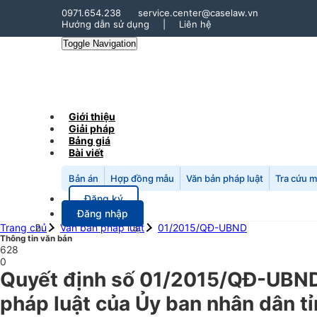
0971.654.238
service.center@caselaw.vn
Hướng dẫn sử dụng
|
Liên hệ
Toggle Navigation
Giới thiệu
Giải pháp
Bảng giá
Bài viết
Bản án
Hợp đồng mẫu
Văn bản pháp luật
Tra cứu 
Đăng ký
Đăng nhập
Trang chủ
Văn bản pháp luật
01/2015/QĐ-UBND
Thông tin văn bản
628
0
Quyết định số 01/2015/QĐ-UBND
pháp luật của Ủy ban nhân dân tỉ