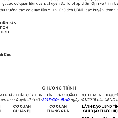
ăng, các cơ quan liên quan; chuyển Sở Tư pháp thẩm định và trình 
ủ trưởng các cơ quan liên quan, Chủ tịch UBND các huyện, thành, th
NHÂN DÂN
TỊCH
 TỊCH
nh Cúc
CHƯƠNG TRÌNH
M PHÁP LUẬT CỦA UBND TỈNH VÀ CHUẨN BỊ DỰ THẢO NGHỊ QUY
èm theo Quyết định số /
2015/QĐ-UBND
ngày /01/2015 của UBND tỉ
I
CƠ QUAN
CƠ QUAN
LÃNH ĐẠO UBND TỈ
N
CHUẨN BỊ
THÔNG QUA
CHỈ ĐẠO THỰC HIỆ