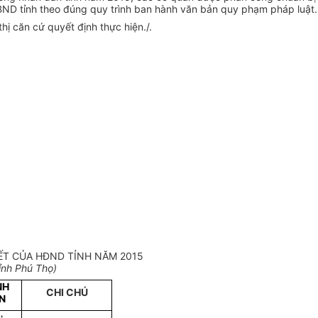
UBND tỉnh theo đúng quy trình ban hành văn bản quy phạm pháp luật.
ị căn cứ quyết định thực hiện./.
ẾT CỦA HĐND TỈNH NĂM 2015
nh Phú Thọ)
NH
CHI CHÚ
N