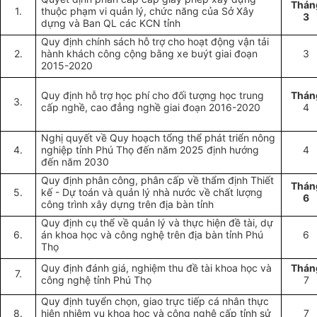
Thán
1.
thuộc phạm vi quản lý, chức năng của Sở Xây
3
dựng và Ban QL các KCN tỉnh
Quy định chính sách hỗ trợ cho hoạt động vận tải
2.
hành khách công cộng bằng xe buýt giai đoạn
3
2015-2020
Quy định hỗ trợ học phí cho đối tượng học trung
Thán
3.
cấp nghề, cao đẳng nghề giai đoạn 2016-2020
4
Nghị quyết về Quy hoạch tổng thể phát triển nông
4.
nghiệp tỉnh Phú Thọ đến năm 2025 định hướng
4
đến năm 2030
Quy định phân công, phân cấp về thẩm định Thiết
Thán
5.
kế - Dự toán và quản lý nhà nước về chất lượng
6
công trình xây dựng trên địa bàn tỉnh
Quy định cụ thể về quản lý và thực hiện đề tài, dự
6.
án khoa học và công nghệ trên địa bàn tỉnh Phú
6
Thọ
Quy định đánh giá, nghiệm thu đề tài khoa học và
Thán
7.
công nghệ tỉnh Phú Thọ
7
Quy định tuyển chọn, giao trực tiếp cá nhân thực
8.
hiện nhiệm vụ khoa học và công nghệ cấp tỉnh sử
7