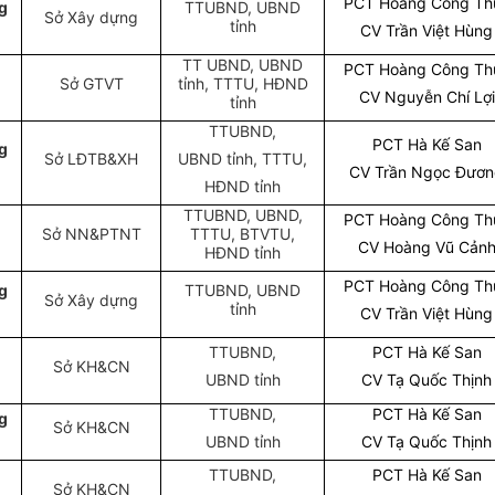
PCT Hoàng Công Th
g
TTUBND, UBND
Sở Xây dựng
tỉnh
CV Trần Việt Hùng
TT UBND, UBND
PCT Hoàng Công Th
Sở GTVT
tỉnh, TTTU, HĐND
CV Nguyễn Chí Lợi
tỉnh
TTUBND,
PCT Hà Kế San
g
Sở LĐTB&XH
UBND tỉnh, TTTU,
CV Trần Ngọc Đươ
HĐND tỉnh
TTUBND, UBND,
PCT Hoàng Công Th
Sở NN&PTNT
TTTU, BTVTU,
CV Hoàng Vũ Cản
HĐND tỉnh
PCT Hoàng Công Th
g
TTUBND, UBND
Sở Xây dựng
tỉnh
CV Trần Việt Hùng
TTUBND,
PCT Hà Kế San
Sở KH&CN
UBND tỉnh
CV Tạ Quốc Thịnh
TTUBND,
PCT Hà Kế San
g
Sở KH&CN
UBND tỉnh
CV Tạ Quốc Thịnh
TTUBND,
PCT Hà Kế San
Sở KH&CN