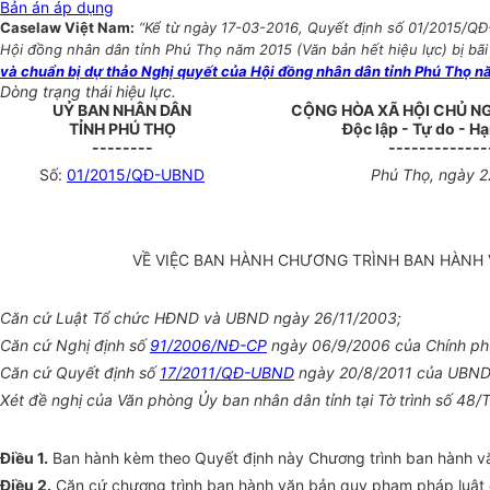
Bản án áp dụng
Caselaw Việt Nam:
“Kể từ ngày 17-03-2016, Quyết định số 01/2015/QĐ
Hội đồng nhân dân tỉnh Phú Thọ năm 2015 (Văn bản hết hiệu lực) bị bãi
và chuẩn bị dự thảo Nghị quyết của Hội đồng nhân dân tỉnh Phú Thọ n
Dòng trạng thái hiệu lực.
UỶ BAN NHÂN DÂN
CỘNG HÒA XÃ HỘI CHỦ N
TỈNH PHÚ THỌ
Độc lập - Tự do - H
--------
-------------
Số:
01/
2015/QĐ-UBND
Phú Thọ, ngày 2
VỀ VIỆC BAN HÀNH CHƯƠNG TRÌNH BAN HÀNH 
Căn cứ Luật Tổ chức HĐND và UBND ngày 26/11/2003;
Căn cứ Nghị định số
91/2006/NĐ-CP
ngày 06/9/2006 của Chính phủ 
Căn cứ Quyết định số
17/2011/QĐ-UBND
ngày 20/8/2011 của UBND t
Xét đề nghị của Văn phòng Ủy ban nhân dân tỉnh tại Tờ trình số 48
Điều 1.
Ban hành kèm theo Quyết định này Chương trình ban hành v
Điều 2.
Căn cứ chương trình ban hành văn bản quy phạm pháp luật c