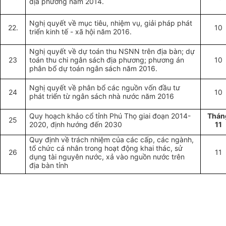
địa phương năm 2014.
Nghị quyết về mục tiêu, nhiệm vụ, giải pháp phát
22.
10
triển kinh tế - xã hội năm 2016.
Nghị quyết về dự toán thu NSNN trên địa bàn; dự
23
toán thu chi ngân sách địa phương; phương án
10
phân bổ dự toán ngân sách năm 2016.
Nghị quyết về phân bổ các nguồn vốn đầu tư
24
10
phát triển từ ngân sách nhà nước năm 2016
Quy hoạch khảo cổ tỉnh Phú Thọ giai đoạn 2014-
Thán
25
2020, định hướng đến 2030
11
Quy định về trách nhiệm của các cấp, các ngành,
tổ chức cá nhân trong hoạt động khai thác, sử
26
11
dụng tài nguyên nước, xả vào nguồn nước trên
địa bàn tỉnh