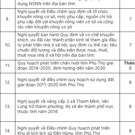
dụng NSNN trên địa bàn tỉnh
Nghị quyết về Điều chỉnh quy định về tổ chức
khuyến nông cơ sở, mức phụ cấp, nguồn chi trả
9.
7
phụ cấp đối với khuyến nông viên cơ sở và cộng
tác viên khuyến nông cơ sở
Nghị quyết ban hành Quy định về cơ chế khuyến
khích, ưu đãi các thành phần kinh tế tham gia đầu
10.
tư phát triển nhà ở xã hội; quy định cụ thể các tiêu
7
chuẩn đối tượng và điều kiện được mua, thuê,
thuê mua nhà ở xã hội trên địa bàn tỉnh
Quy hoạch phát triển chăn nuôi tỉnh Phú Thọ giai
Thán
11.
đoạn 2016-2020, định hướng đến năm 2030
8
Nghị quyết về điều chỉnh quy hoạch sử dụng đất
12.
8
giai đoạn 2011-2020 tỉnh Phú Thọ
Nghị quyết về nâng cấp 2 xã Thanh Minh, Văn
13.
Lung trở thành phường; thị xã lên thành phố trực
8
thuộc tỉnh năm 2016
Nghị quyết về Điều chỉnh Quy hoạch phát triển
14.
8
Khu di tích lịch sử Đền Hùng, tỉnh Phú Thọ