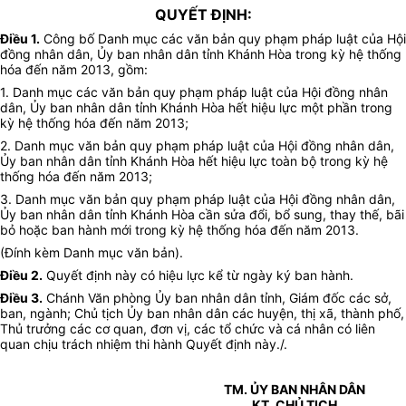
QUYẾT ĐỊNH:
Điều 1.
Công bố Danh mục các văn bản quy phạm pháp luật của Hội
đồng nhân dân, Ủy ban nhân dân tỉnh Khánh Hòa trong kỳ hệ thống
hóa đến năm 2013, gồm:
1. Danh mục các văn bản quy phạm pháp luật của Hội đồng nhân
dân, Ủy ban nhân dân tỉnh Khánh Hòa hết hiệu lực một phần trong
kỳ hệ thống hóa đến năm 2013;
2. Danh mục văn bản quy phạm pháp luật của Hội đồng nhân dân,
Ủy ban nhân dân tỉnh Khánh Hòa hết hiệu lực toàn bộ trong kỳ hệ
thống hóa đến năm 2013;
3. Danh mục văn bản quy phạm pháp luật của Hội đồng nhân dân,
Ủy ban nhân dân tỉnh Khánh Hòa cần sửa đổi, bổ sung, thay thế, bãi
bỏ hoặc ban hành mới trong kỳ hệ thống hóa đến năm 2013.
(Đính kèm Danh mục văn bản).
Điều 2.
Quyết định này có hiệu lực kể từ ngày ký ban hành.
Điều 3.
Chánh Văn phòng Ủy ban nhân dân tỉnh, Giám đốc các sở,
ban, ngành; Chủ tịch Ủy ban nhân dân các huyện, thị xã, thành phố,
Thủ trưởng các cơ quan, đơn vị, các tổ chức và cá nhân có liên
quan chịu trách nhiệm thi hành Quyết định này./.
TM. ỦY BAN NHÂN DÂN
KT. CHỦ TỊCH