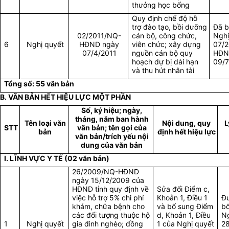
thưởng học bổng
Quy định chế độ hỗ
trợ đào tạo, bồi dưỡng
Đã b
02/2011/NQ-
cán bộ, công chức,
Nghị
6
Nghị quyết
HĐND ngày
viên chức; xây dựng
07/
07/4/2011
nguồn cán bộ quy
HĐN
hoạch dự bị dài hạn
09/7
và thu hút nhân tài
Tổng số: 55 văn bản
B. VĂN BẢN HẾT HIỆU LỰC MỘT PHẦN
Số, ký hiệu; ngày,
tháng, năm ban hành
Tên loại văn
Nội dung, quy
L
STT
văn bản; tên gọi của
bản
định hết hiệu lực
văn bản/trích yếu nội
dung của văn bản
I. LĨNH VỰC Y TẾ (02 văn bản)
26/2009/NQ-HĐND
ngày 15/12/2009 của
HĐND tỉnh quy định về
Sửa đổi Điểm c,
việc hỗ trợ 5% chi phí
Khoản 1, Điều 1
Đư
khám, chữa bệnh cho
và bổ sung Điểm
bổ
các đối tượng thuộc hộ
d, Khoản 1, Điều
Ng
1
Nghị quyết
gia đình nghèo; đồng
1 của Nghị quyết
2