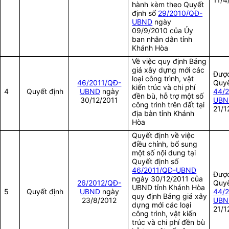
hành kèm theo Quyết
định số
29/2010/QĐ-
UBND
ngày
09/9/2010 của Ủy
ban nhân dân tỉnh
Khánh Hòa
Về việc quy định Bảng
giá xây dựng mới các
Được
loại công trình, vật
46/2011/QĐ-
Quyế
kiến trúc và chi phí
4
Quyết định
UBND
ngày
44/
đền bù, hỗ trợ một số
30/12/2011
UBN
công trình trên đất tại
21/1
địa bàn tỉnh Khánh
Hòa
Quyết định về việc
điều chỉnh, bổ sung
một số nội dung tại
Quyết định số
46/2011/QĐ-UBND
Được
ngày 30/12/2011 của
26/2012/QĐ-
Quyế
UBND tỉnh Khánh Hòa
5
Quyết định
UBND
ngày
44/
quy định Bảng giá xây
23/8/2012
UBN
dựng mới các loại
21/1
công trình, vật kiến
trúc và chi phí đền bù