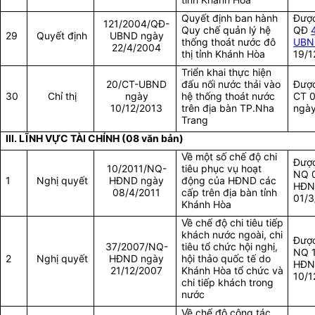
Quyết định ban hành
Được
121/2004/QĐ-
Quy chế quản lý hệ
QĐ
29
Quyết định
UBND ngày
thống thoát nước đô
UBN
22/4/2004
thị tỉnh Khánh Hòa
19/1
Triển khai thực hiện
20/CT-UBND
đấu nối nước thải vào
Được
30
Chỉ thị
ngày
hệ thống thoát nước
CT 
10/12/2013
trên địa bàn TP.Nha
ngày
Trang
III. LĨNH VỰC TÀI CHÍNH (08 văn bản)
Về một số chế độ chi
Được
10/2011/NQ-
tiêu phục vụ hoạt
NQ 
1
Nghị quyết
HĐND ngày
động của HĐND các
HĐN
08/4/2011
cấp trên địa bàn tỉnh
01/3
Khánh Hòa
Về chế độ chi tiêu tiếp
khách nước ngoài, chi
Được
37/2007/NQ-
tiêu tổ chức hội nghị,
NQ 
2
Nghị quyết
HĐND ngày
hội thảo quốc tế do
HĐN
21/12/2007
Khánh Hòa tổ chức và
10/1
chi tiếp khách trong
nước
Về chế độ công tác