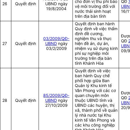
cho đơn vị thu phí bảo
QĐ
26
Quyết định
UBND ngày
vệ môi trường đối với
UBN
19/8/2004
nước thải sinh hoạt
16/1
trên địa bàn tỉnh
Quyết định ban hành
Quy định về việc thẩm
định đề cương,
Được
03/2009/QĐ-
nghiệm thu và thực
QĐ
27
Quyết định
UBND
ngày
hiện đề án, dự án,
UBN
03/2/2009
nhiệm vụ sử dụng kinh
09/
phí sự nghiệp môi
trường trên địa bàn
tỉnh Khánh Hòa
Quyết định về việc
ban hành Quy chế
phối hợp giữa Ban
Quản lý Khu kinh tế
Vân Phong với các cơ
Được
85/2009/QĐ-
quan chuyên môn
QĐ
28
Quyết định
UBND
ngày
thuộc UBND tỉnh và
UBN
27/10/2009
UBND các huyện, thị
20/9
xã, thành phố về quản
lý nhà nước tại Khu
kinh tế Vân Phong và
các khu công nghiệp
tỉnh Khánh Hòa