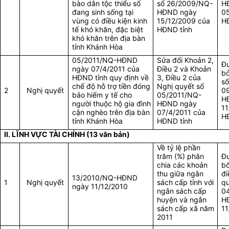
bào dân tộc thiểu số
số 26/2009/NQ-
H
đang sinh sống tại
HĐND ngày
05
vùng có điều kiện kinh
15/12/2009 của
H
tế khó khăn, đặc biệt
HĐND tỉnh
khó khăn trên địa bàn
tỉnh Khánh Hòa
05/2011/NQ-HĐND
Sửa đổi Khoản 2,
Đư
ngày 07/4/2011 của
Điều 2 và Khoản
bở
HĐND tỉnh quy định về
3, Điều 2 của
s
chế độ hỗ trợ tiền đóng
Nghị quyết số
2
Nghị quyết
0
bảo hiểm y tế cho
05/2011/NQ-
H
người thuộc hộ gia đình
HĐND ngày
11
cận nghèo trên địa bàn
07/4/2011 của
H
tỉnh Khánh Hòa
HĐND tỉnh
II. LĨNH VỰC TÀI CHÍNH (13 văn bản)
Về tỷ lệ phần
trăm (%) phân
Đư
chia các khoản
bổ
thu giữa ngân
đi
13/2010/NQ-HĐND
1
Nghị quyết
sách cấp tỉnh với
qu
ngày 11/12/2010
ngân sách cấp
0
huyện và ngân
H
sách cấp xã năm
11
2011