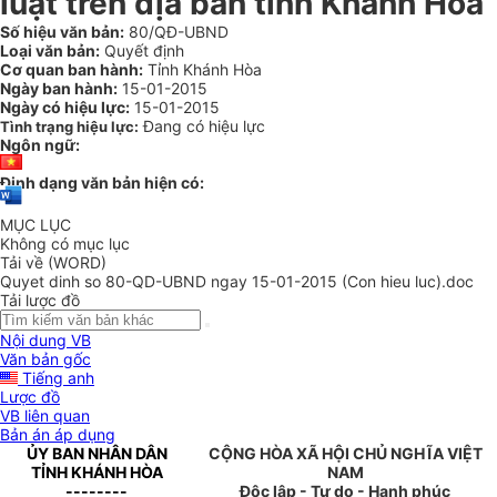
luật trên địa bàn tỉnh Khánh Hòa
Số hiệu văn bản:
80/QĐ-UBND
Loại văn bản:
Quyết định
Cơ quan ban hành:
Tỉnh Khánh Hòa
Ngày ban hành:
15-01-2015
Ngày có hiệu lực:
15-01-2015
Đang có hiệu lực
Tình trạng hiệu lực:
Ngôn ngữ:
Định dạng văn bản hiện có:
MỤC LỤC
Không có mục lục
Tải về (WORD)
Quyet dinh so 80-QD-UBND ngay 15-01-2015 (Con hieu luc).doc
Tải lược đồ
Nội dung VB
Văn bản gốc
Tiếng anh
Lược đồ
VB liên quan
Bản án áp dụng
ỦY BAN NHÂN DÂN
CỘNG HÒA XÃ HỘI CHỦ NGHĨA VIỆT
TỈNH KHÁNH HÒA
NAM
--------
Độc lập - Tự do - Hạnh phúc