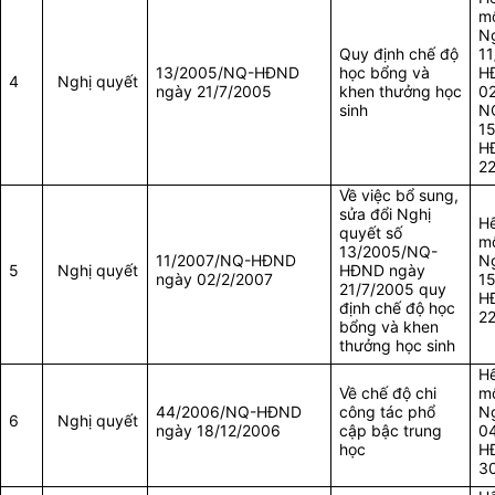
mộ
Ng
Quy định chế độ
1
13/2005/NQ-HĐND
học bổng và
H
4
Nghị quyết
ngày 21/7/2005
khen thưởng học
0
sinh
N
1
H
2
Về việc bổ sung,
sửa đổi Nghị
Hế
quyết số
mộ
13/2005/NQ-
11/2007/NQ-HĐND
Ng
5
Nghị quyết
HĐND ngày
ngày 02/2/2007
1
21/7/2005 quy
H
định chế độ học
2
bổng và khen
thưởng học sinh
Hế
Về chế độ chi
mộ
44/2006/NQ-HĐND
công tác phổ
Ng
6
Nghị quyết
ngày 18/12/2006
cập bậc trung
0
học
H
3