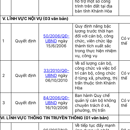
hỗ trợ một số công
trình trên đất tại địa
bàn tỉnh Khánh Hòa
V. LĨNH VỰC NỘI VỤ (03 văn bản)
Quy định nâng bậc
lương trước thời hạn
50/2006/QĐ-
đối với cán bộ, công
Có v
1
Quyết định
UBND
ngày
chức, viên chức lập
thế
15/6/2006
thành tích xuất sắc
trong thực hiện nhiệm
vụ, công vụ
Về số lượng cán bộ,
công chức và việc bố
33/2010/QĐ-
trí cán bộ, công chức
Có v
2
Quyết định
UBND
ngày
ở từng xã, phường, thị
thế
06/10/2010
trấn thuộc tỉnh Khánh
Hòa
Ban hành Quy chế
84/2006/QĐ-
quản lý cán bộ không
Có v
3
Quyết định
UBND
ngày
chuyên trách ở xã,
thế
16/10/2006
phường, thị trấn
VI. LĨNH VỰC THÔNG TIN TRUYỀN THÔNG (01 văn bản)
Về tiếp tục đẩy mạnh