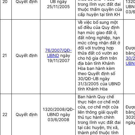
20
Quyết định
UB ngày
132
trong lĩnh vực đất đai
25/11/2005
UBN
thuộc thẩm quyền của
03/
cấp huyện tại tỉnh KH
Về việc bổ sung một
số điều của Quy định
hạn mức giao đất ở,
đất nông nghiệp, hạn
mức công nhận đất ở
đối với trường hợp
Được
76/2007/QĐ-
thửa đất có vườn ao
bằng
21
Quyết định
UBND
ngày
cho hộ gia đình trên
30/
19/11/2007
địa bàn tỉnh Khánh
UBN
Hòa ban hành kèm
theo Quyết định số
30/QĐ-UB ngày
31/3/2005 của UBND
tỉnh Khánh Hòa
Ban hành Quy chế
thực hiện cơ chế một
cửa, cơ chế một cửa
Được
1320/2008/QĐ-
liên thông giải quyết
bằn
22
Quyết định
UBND ngày
thủ tục hành chính
302
03/6/2008
trong lĩnh vực đất đai
ngày
tại các huyện, thị xã,
thành phố thuộc tỉnh