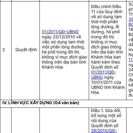
Sử
Điều chỉnh Điều
ph
11 của Quy định
T
về sử dụng tạm
3
thời một phần
B
lòng đường, lề
18
01/2011/QĐ-UBND
đường, hè phố
Bộ
ngày 23/12/2010 về
trong đô thị
vậ
việc sử dụng tạm thời
không vì mục
dẫ
một phần lòng đường,
đích giao thông
2
Quyết định
mộ
hè phố trong đô thị
trên địa bàn tỉnh
Ng
không vì mục đích giao
Khánh Hòa ban
1
thông trên địa bàn tỉnh
hành kèm theo
n
Khánh Hòa
Quyết định số
2
01/2011/QĐ-
Ch
UBND
ngày
đị
10/01/2011 của
kế
UBND tỉnh Khánh
gi
Hòa
đ
IV. LĨNH VỰC XÂY DỰNG (04 văn bản)
Điều 1. Sửa đổi,
bổ sung một số
nội dung của
Quyết định số
29/2010/QĐ-