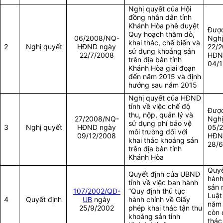
Nghị quyết của Hội
đồng nhân dân tỉnh
Khánh Hòa phê duyệt
Được
Quy hoạch thăm dò,
06/2008/NQ-
Nghị
khai thác, chế biến và
2
Nghị quyết
HĐND ngày
22/2
sử dụng khoáng sản
22/7/2008
HĐN
trên địa bàn tỉnh
04/1
Khánh Hòa giai đoạn
đến năm 2015 và định
hướng sau năm 2015
Nghị quyết của HĐND
tỉnh về việc chế độ
Được
thu, nộp, quản lý và
27/2008/NQ-
Nghị
sử dụng phí bảo vệ
3
Nghị quyết
HĐND ngày
05/
môi trường đối với
09/12/2008
HĐN
khai thác khoáng sản
28/6
trên địa bàn tỉnh
Khánh Hòa
Quyế
Quyết định của UBND
hành
tỉnh về việc ban hành
sản 
107/2002/QĐ-
“Quy định thủ tục
Luật
4
Quyết định
UB
ngày
hành chính về Giấy
năm
25/9/2002
phép khai thác tận thu
còn 
khoáng sản tỉnh
thác