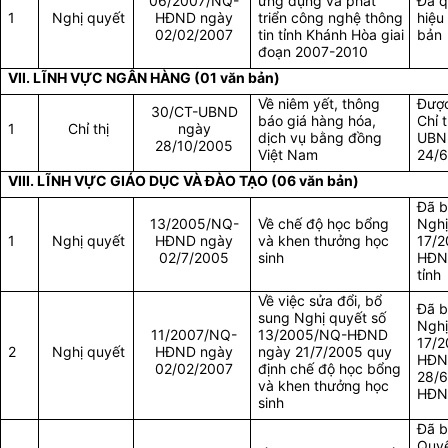
06/2007/NQ-
ứng dụng và phát
Đã q
1
Nghị quyết
HĐND ngày
triển công nghệ thông
hiệu
02/02/2007
tin tỉnh Khánh Hòa giai
bản
đoạn 2007-2010
VII. LĨNH VỰC NGÂN HÀNG (01 văn bản)
Về niêm yết, thông
Được
30/CT-UBND
báo giá hàng hóa,
Chỉ 
1
Chỉ thị
ngày
dịch vụ bằng đồng
UBN
28/10/2005
Việt Nam
24/6
VIII. LĨNH VỰC GIÁO DỤC VÀ ĐÀO TẠO (06 văn bản)
Đã b
13/2005/NQ-
Về chế độ học bổng
Nghị
1
Nghị quyết
HĐND ngày
và khen thưởng học
17/
02/7/2005
sinh
HĐN
tỉnh
Về việc sửa đổi, bổ
Đã b
sung Nghị quyết số
Nghị
11/2007/NQ-
13/2005/NQ-HĐND
17/
2
Nghị quyết
HĐND ngày
ngày 21/7/2005 quy
HĐN
02/02/2007
định chế độ học bổng
28/6
và khen thưởng học
HĐND
sinh
Đã b
Quyế