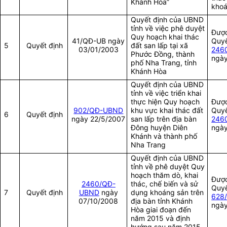
Khánh Hòa”
khoá
Quyết định của UBND
tỉnh về việc phê duyệt
Được
Quy hoạch khai thác
41/QĐ-UB ngày
Quyế
5
Quyết định
đất san lấp tại xã
03/01/2003
246
Phước Đồng, thành
ngày
phố Nha Trang, tỉnh
Khánh Hòa
Quyết định của UBND
tỉnh về việc triển khai
thực hiện Quy hoạch
Được
902/QĐ-UBND
khu vực khai thác đất
Quyế
6
Quyết định
ngày 22/5/2007
san lấp trên địa bàn
246
Đông huyện Diên
ngày
Khánh và thành phố
Nha Trang
Quyết định của UBND
tỉnh về phê duyệt Quy
hoạch thăm dò, khai
Được
2460/QĐ-
thác, chế biến và sử
Quyế
7
Quyết định
UBND
ngày
dụng khoáng sản trên
628
07/10/2008
địa bàn tỉnh Khánh
ngày
Hòa giai đoạn đến
năm 2015 và định
hướng sau năm 2015