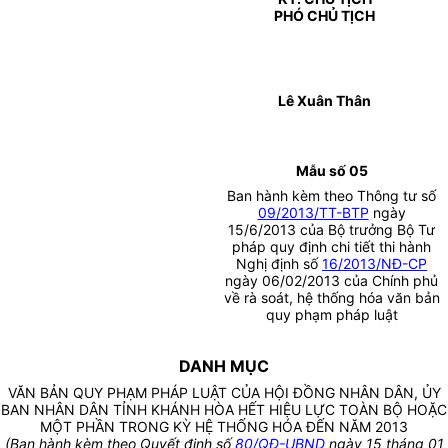
PHÓ CHỦ TỊCH
Lê Xuân Thân
Mẫu số 05
Ban hành kèm theo Thông tư số
09/2013/TT-BTP
ngày
15/6/2013 của Bộ trưởng Bộ Tư
pháp quy định chi tiết thi hành
Nghị định số
16/2013/NĐ-CP
ngày 06/02/2013 của Chính phủ
về rà soát, hệ thống hóa văn bản
quy phạm pháp luật
DANH MỤC
VĂN BẢN QUY PHẠM PHÁP LUẬT CỦA HỘI ĐỒNG NHÂN DÂN, ỦY
BAN NHÂN DÂN TỈNH KHÁNH HÒA HẾT HIỆU LỰC TOÀN BỘ HOẶC
MỘT PHẦN TRONG KỲ HỆ THỐNG HÓA ĐẾN NĂM 2013
(Ban hành kèm theo Quyết định số
80/QĐ-UBND
ngày 15 tháng 01