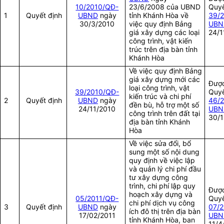
10/2010/QĐ-
23/6/2008 của UBND
Quyế
1
Quyết định
UBND
ngày
tỉnh Khánh Hòa về
39/
30/3/2010
việc quy định Bảng
UBN
giá xây dựng các loại
24/1
công trình, vật kiến
trúc trên địa bàn tỉnh
Khánh Hòa
Về việc quy định Bảng
giá xây dựng mới các
Được
loại công trình, vật
39/2010/QĐ-
Quyế
kiến trúc và chi phí
2
Quyết định
UBND
ngày
46/
đền bù, hỗ trợ một số
24/11/2010
UBN
công trình trên đất tại
30/1
địa bàn tỉnh Khánh
Hòa
Về việc sửa đổi, bổ
sung một số nội dung
quy định về việc lập
và quản lý chi phí đầu
tư xây dựng công
trình, chi phí lập quy
Được
hoạch xây dựng và
05/2011/QĐ-
Quyế
chi phí dịch vụ công
3
Quyết định
UBND
ngày
07/
ích đô thị trên địa bàn
17/02/2011
UBN
tỉnh Khánh Hòa, ban
11/4