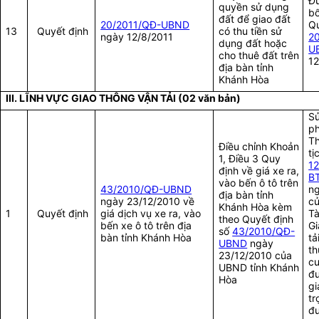
Đư
quyền sử dụng
bổ
đất để giao đất
20/2011/QĐ-UBND
Qu
13
Quyết định
có thu tiền sử
ngày 12/8/2011
2
dụng đất hoặc
U
cho thuê đất trên
12
địa bàn tỉnh
Khánh Hòa
III. LĨNH VỰC GIAO THÔNG VẬN TẢI (02 văn bản)
Sử
ph
Th
Điều chỉnh Khoản
tị
1, Điều 3 Quy
1
định về giá xe ra,
B
vào bến ô tô trên
43/2010/QĐ-UBND
n
địa bàn tỉnh
ngày 23/12/2010 về
củ
Khánh Hòa kèm
1
Quyết định
giá dịch vụ xe ra, vào
Tà
theo Quyết định
bến xe ô tô trên địa
Gi
số
43/2010/QĐ-
bàn tỉnh Khánh Hòa
tả
UBND
ngày
th
23/12/2010 của
cư
UBND tỉnh Khánh
đ
Hòa
gi
tr
đ