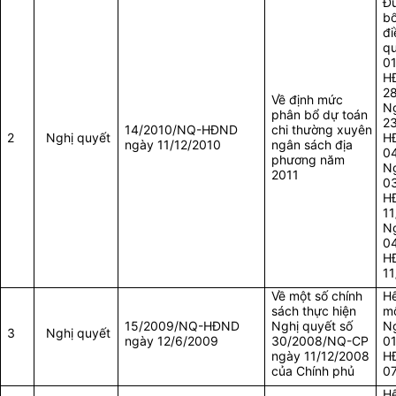
Đư
bổ
đi
qu
0
H
28
Về định mức
Ng
phân bổ dự toán
2
14/2010/NQ-HĐND
chi thường xuyên
2
Nghị quyết
H
ngày 11/12/2010
ngân sách địa
04
phương năm
Ng
2011
0
H
11
Ng
0
H
11
Về một số chính
Hế
sách thực hiện
mộ
15/2009/NQ-HĐND
Nghị quyết số
Ng
3
Nghị quyết
ngày 12/6/2009
30/2008/NQ-CP
0
ngày 11/12/2008
H
của Chính phủ
0
Hế