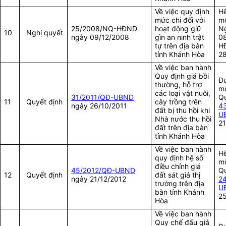
Về việc quy định
Hế
mức chi đối với
mộ
25/2008/NQ-HĐND
hoạt động giữ
Ng
10
Nghị quyết
ngày 09/12/2008
gìn an ninh trật
0
tự trên địa bàn
H
tỉnh Khánh Hòa
2
Về việc ban hành
Quy định giá bồi
Đư
thường, hỗ trợ
mộ
các loại vật nuôi,
31/2011/QĐ-UBND
Qu
11
Quyết định
cây trồng trên
ngày 26/10/2011
4
đất bị thu hồi khi
U
Nhà nước thu hồi
21
đất trên địa bàn
tỉnh Khánh Hòa
Về việc ban hành
Hế
quy định hệ số
mộ
điều chỉnh giá
45/2012/QĐ-UBND
Qu
12
Quyết định
đất sát giá thị
ngày 21/12/2012
2
trường trên địa
U
bàn tỉnh Khánh
2
Hòa
Về việc ban hành
Quy chế đấu giá