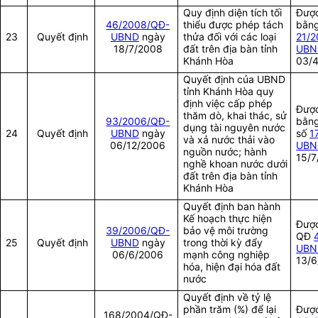
Quy định diện tích tối
Được
46/2008/QĐ-
thiểu được phép tách
bằn
23
Quyết định
UBND
ngày
thửa đối với các loại
21/
18/7/2008
đất trên địa bàn tỉnh
UBN
Khánh Hòa
03/
Quyết định của UBND
tỉnh Khánh Hòa quy
định việc cấp phép
Được
thăm dò, khai thác, sử
93/2006/QĐ-
bằng
dụng tài nguyên nước
24
Quyết định
UBND
ngày
số
1
và xả nước thải vào
06/12/2006
UBN
nguồn nước; hành
15/7
nghề khoan nước dưới
đất trên địa bàn tỉnh
Khánh Hòa
Quyết định ban hành
Kế hoạch thực hiện
Được
39/2006/QĐ-
bảo vệ môi trường
QĐ
25
Quyết định
UBND
ngày
trong thời kỳ đẩy
UBN
06/6/2006
mạnh công nghiệp
13/
hóa, hiện đại hóa đất
nước
Quyết định về tỷ lệ
phần trăm (%) để lại
Được
168/2004/QĐ-