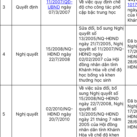
11/2007/QĐ-
Về việc quy định chế
101
3
Quyết định
UBND
ngày
độ cho công tác phổ
ngà
07/3/2007
cập bậc trung học
của 
Khá
Sửa đổi, bổ sung Nghị
quyết số
13/2005/NQ-HĐND
Đã b
ngày 21/7/2005, Nghị
Nghị
15/2008/NQ-
quyết số 11/2007/NQ-
17/
4
Nghị quyết
HĐND ngày
HĐND ngày
HĐN
22/7/2008
02/02/2007 của Hội
28/6
đồng nhân dân tỉnh
HĐND
Khánh Hòa về chế độ
học bổng và khen
thưởng học sinh
Về việc sửa đổi, bổ
sung Nghị quyết số
15/2008/NQ-HĐND
Đã b
ngày 22/7/2008, Nghị
Nghị
02/2010/NQ-
quyết số
17/
5
Nghị quyết
HĐND ngày
13/2005/NQ-HĐND
HĐN
20/7/2010
ngày 21 tháng 7 năm
28/6
2005 của Hội đồng
HĐND
nhân dân tỉnh Khánh
Hòa về chế độ khen