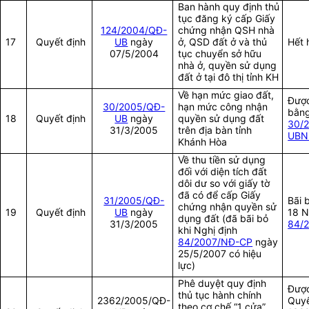
Ban hành quy định thủ
tục đăng ký cấp Giấy
124/2004/QĐ-
chứng nhận QSH nhà
17
Quyết định
UB
ngày
ở, QSD đất ở và thủ
Hết 
07/5/2004
tục chuyển sở hữu
nhà ở, quyền sử dụng
đất ở tại đô thị tỉnh KH
Về hạn mức giao đất,
Được
30/2005/QĐ-
hạn mức công nhận
bằn
18
Quyết định
UB
ngày
quyền sử dụng đất
30/
31/3/2005
trên địa bàn tỉnh
UBN
Khánh Hòa
Về thu tiền sử dụng
đối với diện tích đất
dôi dư so với giấy tờ
đã có để cấp Giấy
31/2005/QĐ-
Bãi 
chứng nhận quyền sử
19
Quyết định
UB
ngày
18 N
dụng đất (đã bãi bỏ
31/3/2005
84/
khi Nghị định
84/2007/NĐ-CP
ngày
25/5/2007 có hiệu
lực)
Phê duyệt quy định
Được
thủ tục hành chính
2362/2005/QĐ-
Quyế
theo cơ chế “1 cửa”