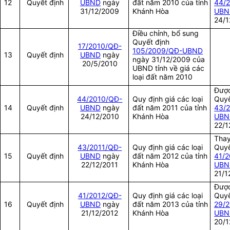
12
Quyết định
UBND
ngày
đất năm 2010 của tỉnh
44/
31/12/2009
Khánh Hòa
UBN
24/1
Điều chỉnh, bổ sung
Quyết định
17/2010/QĐ-
105/2009/QĐ-UBND
13
Quyết định
UBND
ngày
ngày 31/12/2009 của
20/5/2010
UBND tỉnh về giá các
loại đất năm 2010
Được
44/2010/QĐ-
Quy định giá các loại
Quyế
14
Quyết định
UBND
ngày
đất năm 2011 của tỉnh
43/
24/12/2010
Khánh Hòa
UBN
22/1
Thay
43/2011/QĐ-
Quy định giá các loại
Quyế
15
Quyết định
UBND
ngày
đất năm 2012 của tỉnh
41/
22/12/2011
Khánh Hòa
UBN
21/1
Được
41/2012/QĐ-
Quy định giá các loại
Quyế
16
Quyết định
UBND
ngày
đất năm 2013 của tỉnh
29/
21/12/2012
Khánh Hòa
UBN
20/1