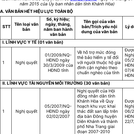
năm 2015 của Ủy ban nhân dân tỉnh Khánh Hòa)
A. VĂN BẢN HẾT HIỆU LỰC TOÀN BỘ
Số, ký hiệu;
Tên gọi của văn
Tên loại văn
ngày, tháng,
STT
bản/Trích yếu nội
Lý d
bản
năm ban hành
dung của văn bản
văn bản
I. LĨNH VỰC Y TẾ (01 văn bản)
Được
Về hỗ trợ mức đóng
01/2009/NQ-
Nghị
thẻ bảo hiểm y tế đối
HĐND ngày
05/
1
Nghị quyết
với người thuộc hộ gia
30/3/2009 của
HĐN
đình cận nghèo theo
HĐND tỉnh
07/4
chuẩn nghèo của tỉnh
HĐND
II. LĨNH VỰC TÀI NGUYÊN MÔI TRƯỜNG (30 văn bản)
Nghị quyết của Hội
đồng nhân dân tỉnh
Khánh Hòa về Quy
Được
05/2007/NQ-
hoạch khu vực khai
Nghị
1
Nghị quyết
HĐND ngày
thác đất san lấp trên
06/
02/02/2007
địa bàn Đông huyện
HĐN
Diên Khánh và thành
22/7
phố Nha Trang giai
đoạn 2007-2010