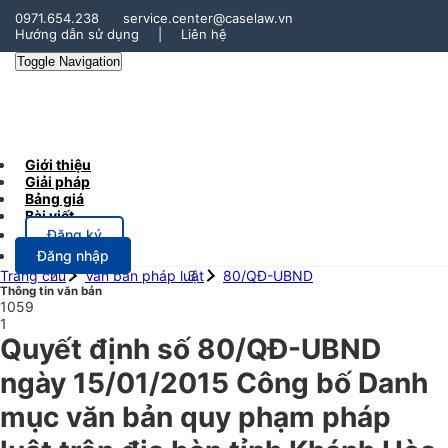
0971.654.238
service.center@caselaw.vn
Hướng dẫn sử dụng
|
Liên hệ
Toggle Navigation
Giới thiệu
Giải pháp
Bảng giá
Bài viết
Đăng ký
Đăng nhập
Trang chủ
Văn bản pháp luật
80/QĐ-UBND
Thông tin văn bản
1059
1
Quyết định số 80/QĐ-UBND
ngày 15/01/2015 Công bố Danh
mục văn bản quy phạm pháp