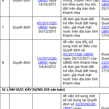
6
Quyết định
UBND
ngày
thông, truyền hình cáp
36/
14/10/2011
khi Nhà nước thu hồi
UBN
đất trên địa bàn tỉnh
25/1
Khánh Hòa
Về đơn giá thuê đất
Được
45/2011/QĐ-
trả tiền thuê đất hàng
Quyế
7
Quyết định
UBND
ngày
năm, giá thuê mặt
23/
30/12/2011
nước trên địa bàn tỉnh
UBN
Khánh Hòa
17/1
Về việc sửa đổi, bổ
sung một số điều của
Quyết định số
45/2011/QĐ-UBND
Được
13/2012/QĐ-
ngày 30/12/2011 của
Quyế
8
Quyết định
UBND
ngày
UBND tỉnh Khánh Hòa
23/
04/4/2012
về đơn giá thuê đất
UBN
trả tiền thuê đất hàng
17/1
năm, giá thuê mặt
nước trên địa bàn tỉnh
Khánh Hòa
IV. LĨNH VỰC XÂY DỰNG (05 văn bản)
Về việc bổ sung một
số nội dung tại Quyết
định số
32/2008/QĐ-
UBND
ngày
Được