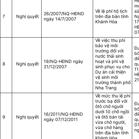
Hế
m
Về lệ phí hộ tịch
sử
26/2007/NQ-HĐND
7
Nghị quyết
trên địa bàn tỉnh
Ng
ngày 14/7/2007
Khánh Hòa
1
H
07
Về việc thu phí
bảo vệ môi
Đư
trường đối với
bổ
nước thải sinh
đi
19/NQ-HĐND ngày
hoạt và phí vệ
8
Nghị quyết
qu
21/12/2007
sinh phục vụ cho
1
Dự án cải thiện
H
vệ sinh môi
21
trường thành phố
Nha Trang
Về mức thu lệ phí
trước bạ đối với
Đư
ôtô chở người
bổ
dưới 10 chỗ ngồi
16/2011/NQ-HĐND
đi
9
Nghị quyết
và ôtô bán tải
ngày 07/12/2011
qu
vừa chở người,
0
vừa chở hàng
ng
trên địa bàn tỉnh
Khánh Hòa