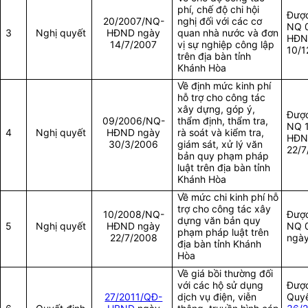
phí, chế độ chi hội
Được
20/2007/NQ-
nghị đối với các cơ
NQ 
3
Nghị quyết
HĐND ngày
quan nhà nước và đơn
HĐN
14/7/2007
vị sự nghiệp công lập
10/1
trên địa bàn tỉnh
Khánh Hòa
Về định mức kinh phí
hỗ trợ cho công tác
xây dựng, góp ý,
Được
09/2006/NQ-
thẩm định, thẩm tra,
NQ 
4
Nghị quyết
HĐND ngày
rà soát và kiểm tra,
HĐN
30/3/2006
giám sát, xử lý văn
22/7
bản quy phạm pháp
luật trên địa bàn tỉnh
Khánh Hòa
Về mức chi kinh phí hỗ
trợ cho công tác xây
10/2008/NQ-
Được
dựng văn bản quy
5
Nghị quyết
HĐND ngày
NQ 
phạm pháp luật trên
22/7/2008
ngày
địa bàn tỉnh Khánh
Hòa
Về giá bồi thường đối
với các hộ sử dụng
Được
27/2011/QĐ-
dịch vụ điện, viễn
Quyế