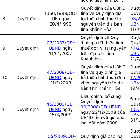
Quyết định của UBND
Được
1056/1999/QĐ-
tỉnh về Quy định giá
Quyế
8
Quyết định
UB ngày
tối thiểu tính thuế tài
03/
20/4/1999
nguyên trên địa bàn
UBN
tỉnh Khánh Hòa
11/0
Quyết định về Quy
Được
03/2007/QĐ-
định giá tối thiểu tính
Quyế
9
Quyết định
UBND
ngày
thuế đơn vị tài nguyên
47/
11/01/2007
trên địa bàn tỉnh
UBN
Khánh Hòa
21/7
Quyết định của UBND
Được
47/2008/QĐ-
tỉnh về quy định giá
Quyế
10
Quyết định
UBND
ngày
tối thiểu tính thuế đơn
17/2
21/7/2008
vị tài nguyên trên địa
UBN
bàn tỉnh Khánh Hòa
19/4
Điều chỉnh, bổ sung
Được
Quyết định
46/2009/QĐ-
Quyế
90/2008/QĐ-UBND
11
Quyết định
UBND
ngày
105
ngày 23/12/2008 của
15/6/2009
UBN
UBND tỉnh về giá các
31/1
loại đất năm 2009
Được
105/2009/QĐ-
Quy định giá các loại
Quyế