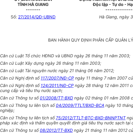
TỈNH HÀ GIANG
Độc lập - Tự do - H
-------
-------------
Số:
27/2014/QĐ-UBND
Hà Giang
, ngày
3
BAN HÀNH QUY ĐỊNH PHÂN CẤP QUẢN LÝ
Căn cứ Luật Tổ chức HĐND và UBND ngày 26 tháng 11 năm 2003;
Căn cứ Luật Xây dựng ngày 26 tháng 11 năm 2003;
Căn cứ Luật Tài nguyên nước ngày 21 tháng 06 năm 2012;
Căn cứ Nghị định số
117/2007/NĐ-CP
ngày 11 tháng 7 năm 2007 của
Căn cứ Nghị định số
124/2011/NĐ-CP
ngày 28 tháng 12 năm 2011 củ
cung cấp và tiêu thụ nước sạch;
Căn cứ Thông tư số
01/2008/TT-BXD
ngày 02 tháng 01 năm 2008 củ
Căn cứ Thông tư liên tịch số
04/2009/TTLT/BXD-BCA
ngày 10 tháng
nghiệp;
Căn cứ Thông tư liên tịch số
75/2012/TTLT-BTC-BXD-BNNPTNT
ngà
pháp xác định và thẩm quyền quyết định giá tiêu thụ nước sạch tại 
Căn cứ Thông tư số
08/2012/TT-BXD
ngày 21 tháng 11 năm 2012 củ