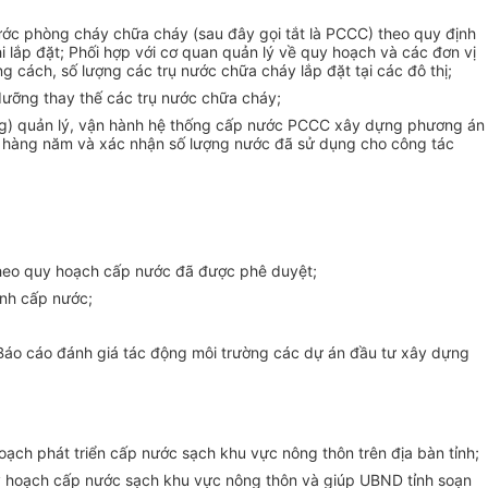
nước phòng cháy chữa cháy (sau đây gọi tắt là PCCC) theo quy định
 lắp đặt; Phối hợp với cơ quan quản lý về quy hoạch và các đơn vị
 cách, số lượng các trụ nước chữa cháy lắp đặt tại các đô thị;
 dưỡng thay thế các trụ nước chữa cháy;
tầng) quản lý, vận hành hệ thống cấp nước PCCC xây dựng phương án
hàng năm và xác nhận số lượng nước đã sử dụng cho công tác
 theo quy hoạch cấp nước đã được phê duyệt;
ình cấp nước;
. Báo cáo đánh giá tác động môi trường các dự án
đầu tư
xây dựng
oạch phát triển cấp nước sạch khu vực nông thôn trên địa bàn tỉnh;
quy hoạch cấp nước sạch khu vực nông thôn và giúp UBND tỉnh soạn