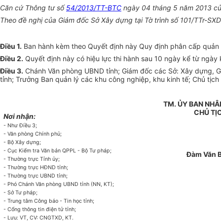
Căn cứ
Thông tư số
54/2013/TT-BTC
ngày 04 tháng 5 năm 2013 củ
Theo đề nghị của Giám đốc Sở Xây dựng tại Tờ trình số 101/TTr-SX
Điều 1.
Ban hành kèm theo Quyết định này Quy định phân cấp quản
Điều 2.
Quyết định này có hiệu lực thi hành sau 10 ngày kể từ ngày 
Điều 3.
Chánh Văn phòng UBND tỉnh; Giám đốc các Sở: Xây dựng, Gia
tỉnh; Trưởng Ban quản lý các khu công nghiệp, khu kinh tế; Chủ tịc
TM. ỦY BAN NHÂ
CHỦ TỊ
Nơi nhận:
- Như Điều 3;
- Văn phòng Chính phủ;
- Bộ Xây dựng;
- Cục Kiểm tra Văn bản QPPL - Bộ Tư pháp;
Đàm Văn 
- Thường trực Tỉnh ủy;
- Thường trực HĐND tỉnh;
- Thường trực UBND tỉnh;
- Phó Chánh Văn phòng UBND tỉnh (NN, KT);
- Sở Tư pháp;
- Trung tâm Công báo - Tin học tỉnh;
- Cổng thông tin điện tử tỉnh;
- Lưu: VT, CV: CNGTXD, KT.