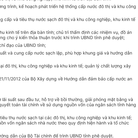
ơng trình, kế hoạch phát triển hệ thống cấp nước đô thị và khu công
 cấp và tiêu thụ nước sạch đô thị và khu công nghiệp, khu kinh tế
u kinh tế trên địa bàn tỉnh; chủ trì thẩm định các nhiệm vụ, đồ án
g cho ý kiến thỏa thuận trước khi trình UBND tỉnh phê duyệt;
chỉ đạo của UBND tỉnh;
 xuất và cung cấp nước sạch lập, phù hợp khung giá và hướng dẫn
ại đô thị, khu công nghiệp và khu kinh tế; quản lý chất lượng xây
1/11/2012 của Bộ Xây dựng về Hướng dẫn đảm bảo cấp nước an
 lãi suất sau đầu tư, hỗ trợ về bồi thường, giải phóng mặt bằng và
 quyết toán tài chính về sử dụng nguồn vốn của ngân sách tỉnh hàng
u thụ nước sạch tại các đô thị, khu công nghiệp và khu kinh tế;
guồn vốn ngân sách nhà nước theo quy định hiện hành và tổ chức
ớng dẫn của Bộ Tài chính để trình UBND tỉnh phê duyệt.