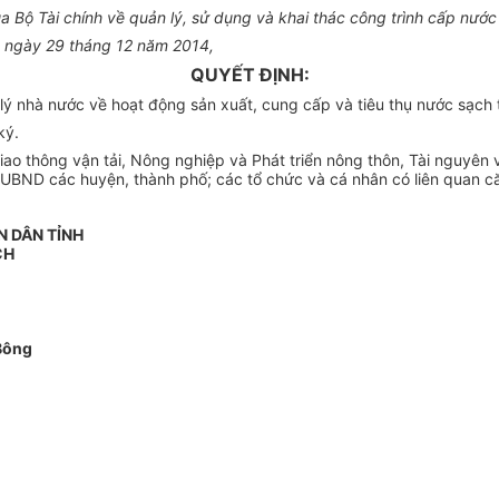
a Bộ Tài chính
về
quản lý, sử dụng và khai thác công trình
cấp
nước 
D ngày 29 tháng 12 năm 2014,
QUYẾT ĐỊNH:
 lý nhà nước
về
hoạt động sản
xuất
, cung cấp và tiêu thụ nước sạch 
ký.
o thông vận tải, Nông nghiệp và Phát triển nông thôn, Tài nguyên 
h UBND các huyện, thành phố; các tổ chức và cá nhân có liên quan că
N DÂN TỈNH
CH
Bông