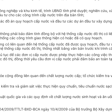
công nghiệp và khu
kinh tế
, trình UBND tỉnh phê duyệt; nghiên cứu,
 tư cho các công trình cấp nước trên địa bàn tỉnh;
 các đồ án quy hoạch cấp nước và đầu tư các dự án đầu tư
xây dựng
thông phải bảo đảm tính đồng bộ với hệ thống cấp nước đô thị có liê
thống các công trình giao thông hiện có hoặc đã
có
quy hoạch.
hông có liên quan đến hệ thống cấp nước đã được quy hoạch, đầu tư 
hệ thống
cấp nước đô thị, thống nhất bằng văn bản trước khi trình 
thủ tục để các đơn vị cấp nước được phép thực hiện các công việc t
 đô thị, đồng thời yêu cầu đơn vị
cấp
nước phải đảm bảo an toàn tại 
hỏe cộng đồng liên quan đến chất lượng nước cấp; tổ chức kiểm tra
c kiểm tra và giám sát việc thực hiện quy chuẩn, tiêu chuẩn nước sạc
huật quốc gia và các quy định
về
chất
lượng nước sinh hoạt và ăn u
 số 04/2009/TTLT-BXD-BCA ngày 10/4/2009 của Bộ trưởng Bộ Xây dựn