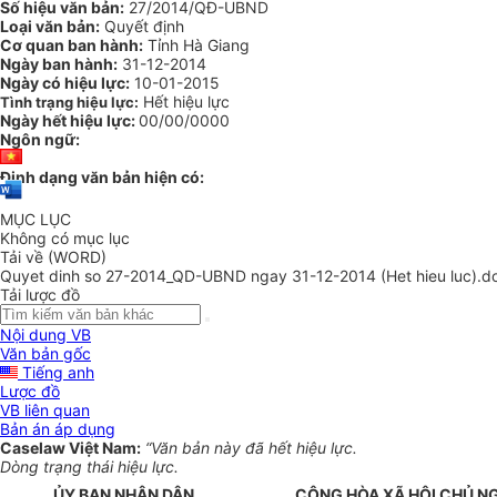
Số hiệu văn bản:
27/2014/QĐ-UBND
Loại văn bản:
Quyết định
Cơ quan ban hành:
Tỉnh Hà Giang
Ngày ban hành:
31-12-2014
Ngày có hiệu lực:
10-01-2015
Hết hiệu lực
Tình trạng hiệu lực:
Ngày hết hiệu lực:
00/00/0000
Ngôn ngữ:
Định dạng văn bản hiện có:
MỤC LỤC
Không có mục lục
Tải về (WORD)
Quyet dinh so 27-2014_QD-UBND ngay 31-12-2014 (Het hieu luc).d
Tải lược đồ
Nội dung VB
Văn bản gốc
Tiếng anh
Lược đồ
VB liên quan
Bản án áp dụng
Caselaw Việt Nam:
“Văn bản này đã hết hiệu lực.
Dòng trạng thái hiệu lực.
ỦY BAN NHÂN DÂN
CỘNG HÒA XÃ HỘI CHỦ N