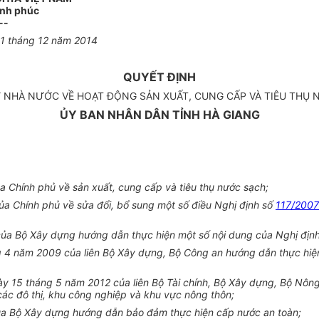
ạnh phúc
--
1
tháng
12
năm
2014
QUYẾT ĐỊNH
 NHÀ NƯỚC VỀ HOẠT ĐỘNG SẢN XUẤT, CUNG CẤP VÀ TIÊU THỤ N
ỦY BAN NHÂN DÂN TỈNH HÀ GIANG
 Chính phủ về sản xuất, cung cấp và tiêu thụ nước sạch;
a Chính phủ về sửa đổi, bổ sung một số điều Nghị định số
117/200
a Bộ Xây dựng hướng dẫn thực hiện một số nội dung của Nghị địn
 4 năm 2009 của liên Bộ Xây dựng, Bộ Công an hướng dẫn thực hiện
y 15 tháng 5 năm 2012 của liên Bộ Tài chính, Bộ Xây dựng, Bộ Nôn
các đô thị, khu công nghiệp và khu vực nông thôn;
a Bộ Xây dựng hướng dẫn bảo đảm thực hiện cấp nước an toàn;