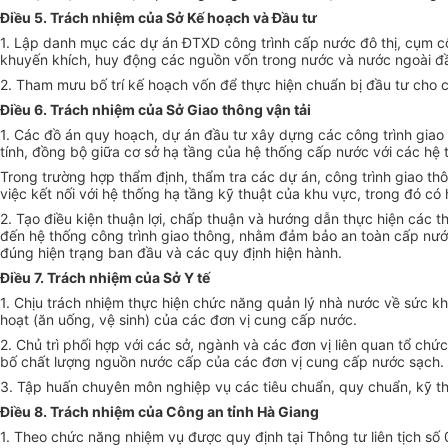
Điều 5. Trách nhiệm của Sở Kế hoạch và Đầu tư
1. Lập danh mục các dự án ĐTXD công trình cấp nước đô thị, cụm 
khuyến khích, huy động các nguồn vốn trong nước và nước ngoài đầu
2. Tham mưu bố trí kế hoạch vốn để thực hiện chuẩn bị đầu tư cho
Điều 6. Trách nhiệm của Sở Giao thông vận tải
1. Các đồ án quy hoạch, dự án đầu tư xây dựng các công trình giao 
tính, đồng bộ giữa cơ sở hạ tầng
của
hệ thống cấp nước với các hệ 
Trong
trường hợp
thẩm định, thẩm tra các dự án, công trình giao t
việc kết nối với hệ thống hạ tầng kỹ thuật của khu vực,
trong
đó có
2. Tạo điều kiện thuận lợi, chấp thuận và hướng dẫn thực hiện các 
đến hệ thống công trình giao thông, nhằm đảm bảo an toàn
cấp
nước
đúng hiện trạng ban đầu và các quy định hiện hành.
Điều 7. Trách nhiệm của Sở Y tế
1. Chịu trách nhiệm thực hiện chức năng quản lý nhà nước về sức k
hoạt (ăn uống, vệ sinh) của các đơn vị cung cấp nước.
2. Chủ trì phối hợp với các sở, ngành và các đơn vị liên quan tổ chứ
bố chất lượng nguồn nước cấp của các đơn vị cung cấp nước sạch.
3. Tập huấn chuyên môn nghiệp vụ các tiêu chuẩn, quy chuẩn, kỹ t
Điều 8. Trách nhiệm của Công an tỉnh Hà Giang
1. Theo chức năng nhiệm vụ được quy định tại Thông tư liên tịch