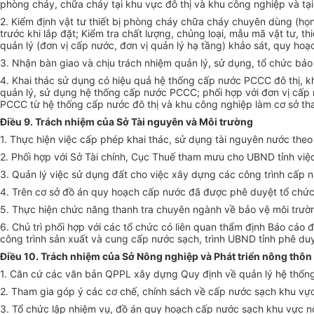
phòng cháy, chữa cháy tại khu vực đô thị và khu công nghiệp và tạ
2. Kiểm định vật tư thiết bị phòng cháy chữa cháy chuyên dùng (họ
trước khi lắp đặt;
Kiểm tra
chất lượng, chủng loại, mẫu mã vật tư, th
quản lý (đơn vị cấp nước, đơn vị quản lý hạ tầng) khảo sát, quy hoạ
3. Nhận bàn giao và chịu trách nhiệm quản lý, sử dụng, tổ chức bả
4. Khai thác sử dụng có hiệu quả hệ thống cấp nước PCCC đô thị, 
quản lý, sử dụng hệ thống cấp nước PCCC; phối hợp với đơn vị
cấp
PCCC từ hệ thống
cấp
nước đô thị và khu công nghiệp làm cơ sở tha
Điều 9. Trách nhiệm của Sở Tài nguyên và Môi trường
1. Thực hiện việc cấp phép khai thác, sử dụng tài nguyên nước theo
2. Phối hợp với Sở Tài chính, Cục Thuế tham mưu cho UBND tỉnh việc
3. Quản lý việc sử dụng đất cho việc xây dựng các công trình cấp 
4. Trên cơ sở đồ án quy hoạch cấp nước đã được phê duyệt tổ chức
5. Thực hiện chức năng thanh tra chuyên ngành về bảo vệ môi trườ
6. Chủ trì phối hợp với các tổ chức có liên quan thẩm định Báo cá
công trình sản
xuất
và cung cấp nước sạch, trình UBND tỉnh phê duy
Điều 10. Trách nhiệm của Sở Nông nghiệp và Phát triển nông thôn
1. Căn cứ các văn bản QPPL xây dựng Quy định về quản lý hệ thốn
2. Tham gia góp ý các cơ chế, chính sách về cấp nước sạch khu vực 
3. Tổ chức lập nhiệm vụ, đồ án quy hoạch cấp nước sạch khu vực 