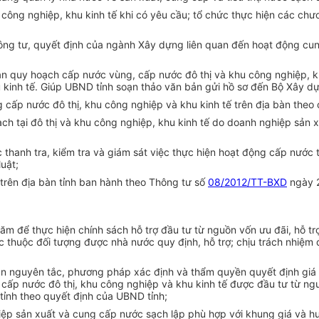
 công nghiệp, khu kinh tế khi có yêu cầu; tổ chức thực hiện các chư
ng tư, quyết định của ngành Xây dựng liên quan đến hoạt động cung
ồ án quy hoạch cấp nước vùng,
cấp
nước đô thị và khu công nghiệp, kh
kinh tế. Giúp UBND tỉnh soạn thảo văn bản gửi hồ sơ đến Bộ Xây dựn
cấp nước đô thị, khu công nghiệp và khu kinh tế trên địa bàn theo 
ch tại đô thị và khu công nghiệp, khu kinh tế do doanh nghiệp sản
 thanh tra, kiểm tra và giám sát việc thực hiện hoạt động cấp nước t
uật;
trên địa bàn tỉnh ban hành theo Thông tư số
08/2012/TT-BXD
ngày 2
ăm để thực hiện chính sách hỗ trợ đầu tư từ nguồn vốn ưu đãi, hỗ trợ
c thuộc đối tượng được nhà nước quy định,
hỗ trợ
; chịu trách nhiệm
 nguyên tắc, phương pháp xác định và thẩm quyền quyết định giá tiê
 cấp nước đô thị, khu công nghiệp và khu kinh tế được đầu tư từ n
n tỉnh theo quyết định của UBND tỉnh;
iệp sản
xuất
và cung
cấp
nước sạch lập phù hợp với khung giá và hư