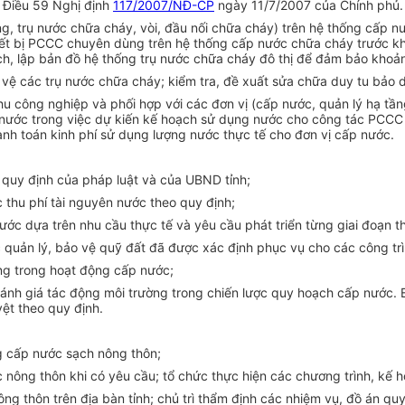
i Điều 59 Nghị định
117/2007/NĐ-CP
ngày 11/7/2007 của Chính phủ.
ng, trụ nước chữa cháy, vòi, đầu nối chữa cháy) trên hệ thống cấp 
iết bị PCCC chuyên dùng trên hệ thống cấp nước chữa cháy trước khi
ch, lập bản đồ
hệ thống
trụ nước chữa cháy đô thị để đảm bảo khoảng
o vệ các trụ nước chữa cháy; kiểm tra, đề xuất sửa chữa duy tu bảo
khu công nghiệp và phối hợp với các đơn vị (cấp nước, quản lý hạ 
nước trong việc dự kiến
kế hoạch
sử dụng nước cho công tác PCCC 
nh toán kinh phí sử dụng lượng nước thực tế cho đơn vị cấp nước.
 quy định của pháp luật và của UBND tỉnh;
 thu phí tài nguyên nước theo quy định;
nước dựa trên nhu cầu thực tế và yêu cầu phát triển từng giai đoạn
 quản lý, bảo vệ quỹ đất đã được xác định phục vụ cho các công tr
ng trong hoạt động cấp nước;
o đánh giá tác động môi trường trong chiến lược quy hoạch cấp nước
ệt theo quy định.
g cấp nước sạch nông thôn;
nông thôn khi có yêu cầu; tổ chức thực hiện các chương trình, kế h
nông thôn
trên
địa bàn tỉnh; chủ trì thẩm định các nhiệm vụ, đồ án 