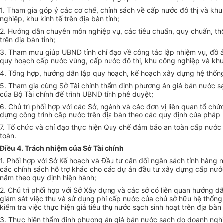
1. Tham gia góp ý các cơ chế, chính sách về cấp nước đô thị và khu
nghiệp, khu kinh tế trên địa bàn tỉnh;
2. Hướng dẫn chuyên môn nghiệp vụ, các tiêu chuẩn, quy chuẩn, thô
trên địa bàn tỉnh;
3. Tham mưu giúp
UBND
tỉnh chỉ đạo về công tác lập nhiệm vụ, đ
quy hoạch cấp nước vùng, cấp nước đô thị, khu công nghiệp và khu 
4. Tổng hợp, hướng dẫn lập
qu
y hoạch, kế hoạch xây dựng hệ thống 
5. Tham gia cùng Sở Tài chính thẩm định phương án giá bán nước sạ
của Bộ Tài chính để trình UBND tỉnh phê duyệt;
6. Chủ trì
phối hợp
với các Sở, ngành và các đơn vị liên quan tổ chức
dựng công trình cấp nước trên địa bàn theo các quy định của pháp l
7. Tổ chức và chỉ đạo thực hiện Quy chế đảm bảo an toàn cấp nước 
toàn.
Điều 4. Trách nhiệm của Sở Tài chính
1. Phối hợp với Sở Kế hoạch và Đầu tư cân đối ngân sách tỉnh hàng n
các chính sách hỗ trợ khác cho các dự án đầu tư xây dựng cấp nướ
năm theo quy định hiện hành;
2. Chủ trì
phối hợp
với Sở Xây dựng và các sở có liên quan hướng dẫn
giám sát việc thu và sử dụng phí cấp nước của chủ sở hữu hệ thống
kiểm tra việc thực hiện giá tiêu thụ nước sạch sinh hoạt trên địa bà
3. Thực hiện thẩm định phương án giá bán nước sạch do doanh ngh