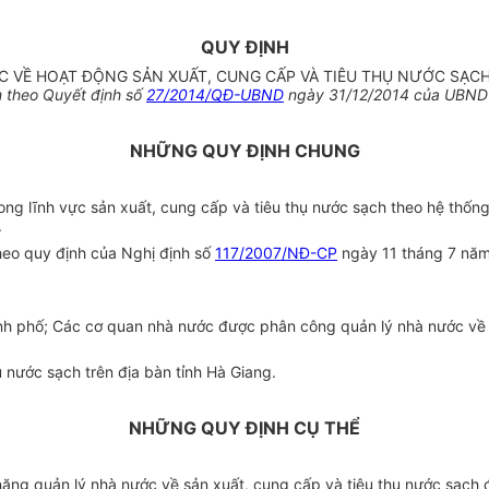
QUY ĐỊNH
 VỀ HOẠT ĐỘNG SẢN XUẤT, CUNG CẤP VÀ TIÊU THỤ NƯỚC SẠCH 
m theo
Quyết định số
27/2014/QĐ-UBND
ngày 31/12/2014 của UBND 
NHỮNG QUY ĐỊNH CHUNG
rong
lĩnh vực sản
xuất
, cung
cấp
và tiêu thụ nước sạch theo
hệ thốn
.
heo quy định của Nghị định số
117/2007/NĐ-CP
ngày 11 tháng 7 năm
 phố; Các cơ quan nhà nước được phân công quản lý nhà nước về ho
 nước sạch trên địa bàn tỉnh Hà Giang.
NHỮNG QUY ĐỊNH CỤ THỂ
ng quản lý nhà nước về sản xuất, cung cấp và tiêu thụ nước sạch đ