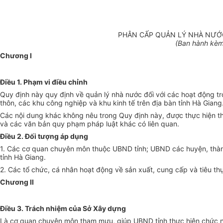
PHÂN CẤP QUẢN LÝ NHÀ NƯỚC
(Ban hành kè
Chương I
Điều 1. Phạm vi điều chỉnh
Quy định này quy định về quản lý nhà nước đối với các hoạt động
t
thôn, các khu công nghiệp và khu kinh tế trên địa bàn tỉnh Hà Giang
Các nội dung khác không nêu trong Quy định này, được thực hiện t
và các văn bản quy phạm pháp luật khác có liên quan.
Điều 2. Đối tượng áp dụng
1. Các cơ quan chuyên môn thuộc UBND tỉnh; UBND các huyện, thành
tỉnh Hà Giang.
2. Các tổ chức, cá nhân hoạt động về sản xuất, cung cấp và tiêu thụ
Chương II
Điều 3. Trách nhiệm của Sở Xây dựng
Là cơ quan chuyên môn tham mưu, giúp UBND tỉnh thực hiện chức nă