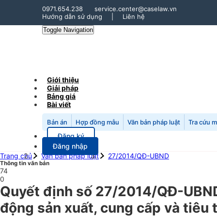
0971.654.238
service.center@caselaw.vn
Hướng dẫn sử dụng
|
Liên hệ
Toggle Navigation
Giới thiệu
Giải pháp
Bảng giá
Bài viết
Bản án
Hợp đồng mẫu
Văn bản pháp luật
Tra cứu 
Đăng ký
Đăng nhập
Trang chủ
Văn bản pháp luật
27/2014/QĐ-UBND
Thông tin văn bản
74
0
Quyết định số 27/2014/QĐ-UBND 
động sản xuất, cung cấp và tiêu 