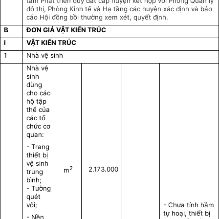
tâm Phát triển quỹ đất cấp huyện kết hợp với Phòng Quản lý
đô thị, Phòng Kinh tế và Hạ tầng các huyện xác định và báo
cáo Hội đồng bồi thường xem xét, quyết định.
B
ĐƠN GIÁ VẬT KIẾN TRÚC
I
VẬT KIẾN TRÚC
1
Nhà vệ sinh
Nhà vệ
sinh
dùng
cho các
hộ tập
thể của
các tổ
chức cơ
quan:
- Trang
thiết bị
vệ sinh
2
2.173.000
m
trung
bình;
- Tường
quét
vôi;
- Chưa tính hầm
tự hoại, thiết bị
- Nền