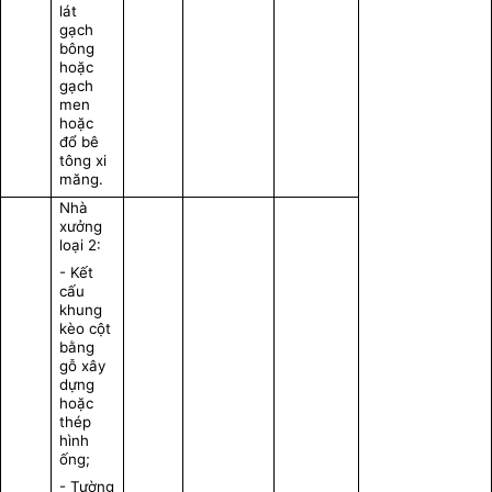
lát
gạch
bông
hoặc
gạch
men
hoặc
đổ bê
tông xi
măng.
Nhà
xưởng
loại 2:
- Kết
cấu
khung
kèo cột
bằng
gỗ xây
dựng
hoặc
thép
hình
ống;
- Tường