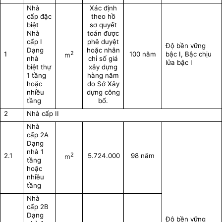
Nhà
Xác định
cấp đặc
theo hồ
biệt
sơ quyết
Nhà
toán được
cấp I
phê duyệt
Độ bền vững
Dạng
hoặc nhân
2
1
100 năm
bậc I, Bậc chịu
m
nhà
chỉ số giá
lửa bậc I
biệt thự
xây dựng
1 tầng
hàng năm
hoặc
do Sở Xây
nhiều
dựng công
tầng
bố.
2
Nhà cấp II
Nhà
cấp 2A
Dạng
nhà 1
2
2.1
5.724.000
98 năm
m
tầng
hoặc
nhiều
tầng
Nhà
cấp 2B
Dạng
Độ bền vững