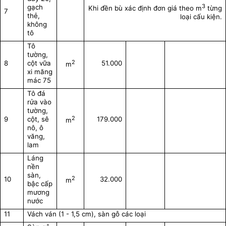
3
gạch
Khi đền bù xác định đơn giá theo m
từng
7
thẻ,
loại cấu kiện.
không
tô
Tô
tường,
2
8
cột vữa
51.000
m
xi măng
mác 75
Tô đá
rửa vào
tường,
2
9
cột, sê
179.000
m
nô, ô
văng,
lam
Láng
nền
sàn,
2
10
32.000
m
bậc cấp
mương
nước
11
Vách ván (1 - 1,5 cm), sàn gỗ các loại