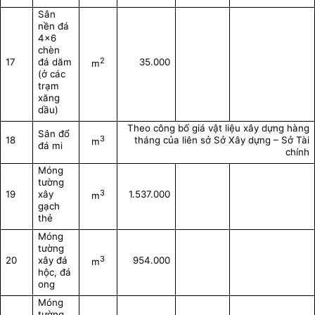
Sân
nền đá
4x6
chèn
2
17
đá dăm
35.000
m
(ở các
trạm
xăng
dầu)
Theo công bố giá vật liệu xây dựng hàng
Sân đổ
3
18
tháng của liên sở Sở Xây dựng – Sở Tài
m
đá mi
chính
Móng
tường
3
19
xây
1.537.000
m
gạch
thẻ
Móng
tường
3
20
xây đá
954.000
m
hộc, đá
ong
Móng
tường