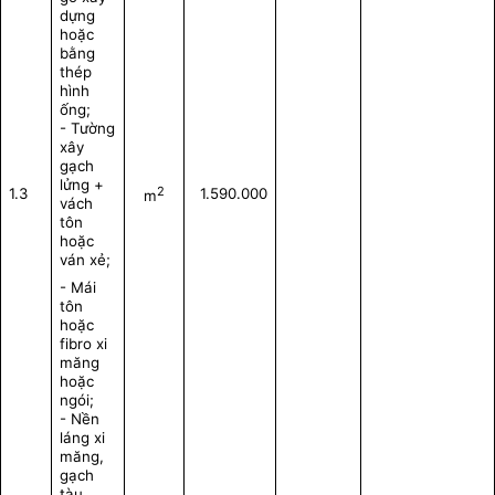
dựng
hoặc
bằng
thép
hình
ống;
- Tường
xây
gạch
lửng +
2
1.3
1.590.000
m
vách
tôn
hoặc
ván xẻ;
- Mái
tôn
hoặc
fibro xi
măng
hoặc
ngói;
- Nền
láng xi
măng,
gạch
tàu