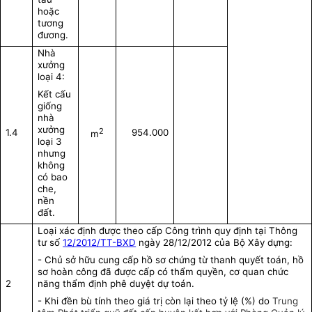
hoặc
tương
đương.
Nhà
xưởng
loại 4:
Kết cấu
giống
nhà
xưởng
2
1.4
954.000
m
loại 3
nhưng
không
có bao
che,
nền
đất.
Loại xác định được theo cấp Công trình quy định tại Thông
tư số
12/2012/TT-BXD
ngày 28/12/2012 của Bộ Xây dựng:
- C
hủ sở hữu cung cấp hồ sơ chứng từ thanh quyết toán, hồ
sơ hoàn công đã được cấp có thẩm quyền, cơ quan chức
2
năng thẩm định phê duyệt dự toán.
- Khi đền bù tính theo giá trị còn lại theo tỷ lệ (%) do
Trung