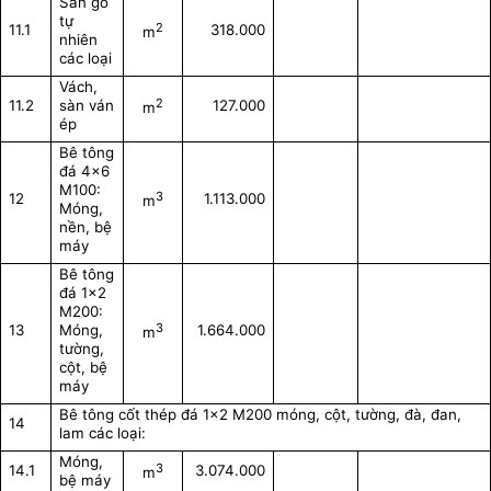
Sàn gỗ
tự
2
11.1
318.000
m
nhiên
các loại
Vách,
2
11.2
sàn ván
127.000
m
ép
Bê tông
đá 4x6
M100:
3
12
1.113.000
m
Móng,
nền, bệ
máy
Bê tông
đá 1x2
M200:
3
13
Móng,
1.664.000
m
tường,
cột, bệ
máy
Bê tông cốt thép đá 1x2 M200 móng, cột, tường, đà, đan,
14
lam các loại:
Móng,
3
14.1
3.074.000
m
bệ máy