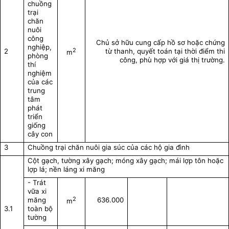
chuồng
trại
chăn
nuôi
công
Chủ sở hữu cung cấp hồ sơ hoặc chứng
nghiệp,
2
2
từ thanh, quyết toán tại thời điểm thi
m
phòng
công, phù hợp với giá thị trường.
thí
nghiệm
của các
trung
tâm
phát
triển
giống
cây con
3
Chuồng trại chăn nuôi gia súc của các hộ gia đình
Cột gạch, tường xây gạch; móng xây gạch; mái lợp tôn hoặc
lợp lá; nền láng xi măng
- Trát
vữa xi
2
măng
636.000
m
3.1
toàn bộ
tường