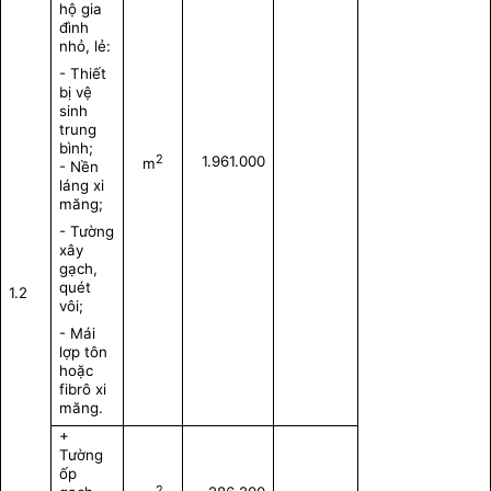
hộ gia
đình
nhỏ, lẻ:
- Thiết
bị vệ
sinh
trung
bình;
2
1.961.000
m
- Nền
láng xi
măng;
- Tường
xây
gạch,
quét
1.2
vôi;
- Mái
lợp tôn
hoặc
fibrô xi
măng.
+
Tường
ốp
2