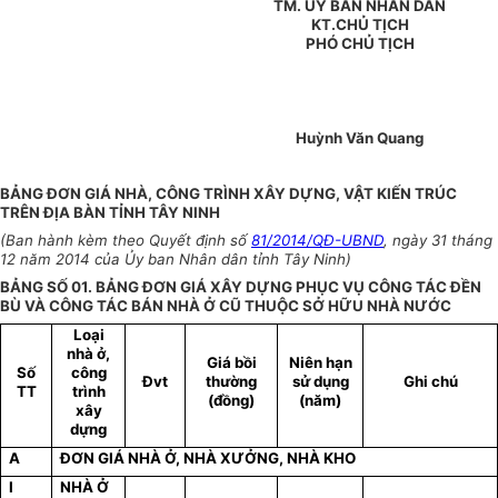
TM. ỦY BAN NHÂN DÂN
KT.CHỦ TỊCH
PHÓ CHỦ TỊCH
Huỳnh Văn Quang
BẢNG ĐƠN GIÁ NHÀ, CÔNG TRÌNH XÂY DỰNG, VẬT KIẾN TRÚC
TRÊN ĐỊA BÀN TỈNH TÂY NINH
(Ban hành kèm theo Quyết định số
81/2014/QĐ-UBND
, ngày 31 tháng
12 năm 2014 của Ủy ban Nhân dân tỉnh Tây Ninh)
BẢNG SỐ 01. BẢNG ĐƠN GIÁ XÂY DỰNG PHỤC VỤ CÔNG TÁC ĐỀN
BÙ VÀ CÔNG TÁC BÁN NHÀ Ở CŨ THUỘC SỞ HỮU NHÀ NƯỚC
Loại
nhà ở,
Giá bồi
Niên hạn
Số
công
Đvt
thường
sử dụng
Ghi chú
TT
trình
(đồng)
(năm)
xây
dựng
A
ĐƠN GIÁ NHÀ Ở, NHÀ XƯỞNG, NHÀ KHO
I
NHÀ Ở