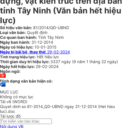
dựng, vật kiến trúc trên địa bàn
tỉnh Tây Ninh
(Văn bản hết hiệu
lực)
Số hiệu văn bản:
81/2014/QĐ-UBND
Loại văn bản:
Quyết định
Cơ quan ban hành:
Tỉnh Tây Ninh
Ngày ban hành:
31-12-2014
Ngày có hiệu lực:
10-01-2015
Ngày bị bãi bỏ, thay thế:
29-02-2024
Hết hiệu lực
Tình trạng hiệu lực:
Thời gian duy trì hiệu lực:
3337 ngày
(
9 năm
1 tháng
22 ngày
)
Ngày hết hiệu lực:
29-02-2024
Ngôn ngữ:
Định dạng văn bản hiện có:
MỤC LỤC
Không có mục lục
Tải về (WORD)
Quyet dinh so 81-2014_QD-UBND ngay 31-12-2014 (Het hieu
luc).doc
Tải lược đồ
Nội dung VB