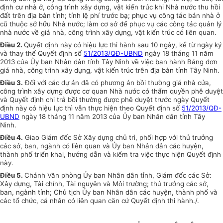
định cư nhà ở, công trình xây dựng, vật kiến trúc khi Nhà nước thu hồi
đất trên địa bàn tỉnh; tính lệ phí trước bạ; phục vụ công tác bán nhà ở
cũ thuộc sở hữu Nhà nước; làm cơ sở để phục vụ các công tác quản lý
nhà nước về giá nhà, công trình xây dựng, vật kiến trúc có liên quan.
Điều 2.
Quyết định này có hiệu lực thi hành sau 10 ngày, kể từ ngày ký
và thay thế Quyết định số
51/2013/QĐ-UBND
ngày 18 tháng 11 năm
2013 của Ủy ban Nhân dân tỉnh Tây Ninh về việc ban hành Bảng đơn
giá nhà, công trình xây dựng, vật kiến trúc trên địa bàn tỉnh Tây Ninh.
Điều 3.
Đối với các dự án đã có phương án bồi thường giá nhà cửa,
công trình xây dựng được cơ quan Nhà nước có thẩm quyền phê duyệt
và Quyết định chi trả bồi thường được phê duyệt trước ngày Quyết
định này có hiệu lực thì vẫn thực hiện theo Quyết định số
51/2013/QĐ-
UBND
ngày 18 tháng 11 năm 2013 của Ủy ban Nhân dân tỉnh Tây
Ninh.
Điều 4.
Giao Giám đốc Sở Xây dựng chủ trì, phối hợp với thủ trưởng
các sở, ban, ngành có liên quan và Ủy ban Nhân dân các huyện,
thành phố triển khai, hướng dẫn và kiểm tra việc thực hiện Quyết định
này.
Điều 5.
Chánh Văn phòng Ủy ban Nhân dân tỉnh, Giám đốc các Sở:
Xây dựng, Tài chính, Tài nguyên và Môi trường; thủ trưởng các sở,
ban, ngành tỉnh; Chủ tịch Ủy ban Nhân dân các huyện, thành phố và
các tổ chức, cá nhân có liên quan căn cứ Quyết định thi hành./.