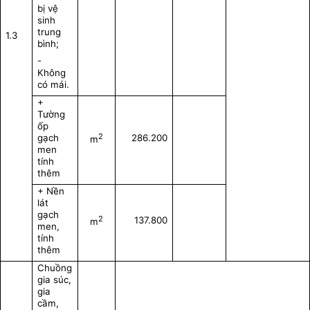
bị vệ
sinh
trung
1.3
bình;
-
Không
có mái.
+
Tường
ốp
2
gạch
286.200
m
men
tính
thêm
+ Nền
lát
gạch
2
137.800
m
men,
tính
thêm
Chuồng
gia súc,
gia
cầm,