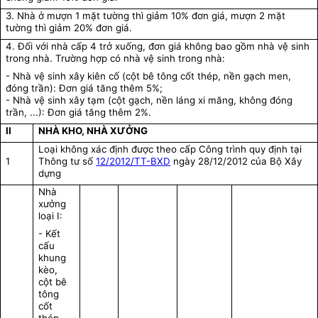
3. Nhà ở mượn 1 mặt tường thì giảm 10% đơn giá, mượn 2 mặt
tường thì giảm 20% đơn giá.
4. Đối với nhà cấp 4 trở xuống, đơn giá không bao gồm nhà vệ sinh
trong nhà. Trường hợp có nhà vệ sinh trong nhà:
- Nhà vệ sinh xây kiên cố (cột bê tông cốt thép, nền gạch men,
đóng trần): Đơn giá tăng thêm 5%;
- Nhà vệ sinh xây tạm (cột gạch, nền láng xi măng, không đóng
trần, ...): Đơn giá tăng thêm 2%.
II
NHÀ KHO, NHÀ XƯỞNG
Loại không xác định được theo cấp Công trình quy định tại
1
Thông tư số
12/2012/TT-BXD
ngày 28/12/2012 của Bộ Xây
dựng
Nhà
xưởng
loại I:
- Kết
cấu
khung
kèo,
cột bê
tông
cốt