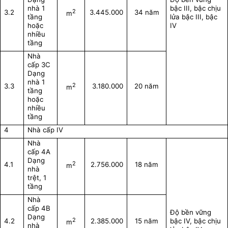
nhà 1
bậc III, bậc chịu
2
3.2
3.445.000
34 năm
m
tầng
lửa bậc III, bậc
hoặc
IV
nhiều
tầng
Nhà
cấp 3C
Dạng
nhà 1
2
3.3
3.180.000
20 năm
m
tầng
hoặc
nhiều
tầng
4
Nhà cấp IV
Nhà
cấp 4A
Dạng
2
4.1
2.756.000
18 năm
m
nhà
trệt, 1
tầng
Nhà
cấp 4B
Độ bền vững
Dạng
2
4.2
2.385.000
15 năm
bậc IV, bậc chịu
m
nhà