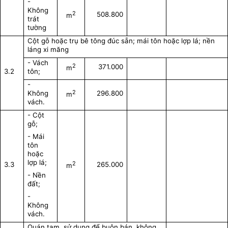
-
Không
2
508.800
m
trát
tường
Cột gỗ hoặc trụ bê tông đúc sẵn; mái tôn hoặc lợp lá; nền
láng xi măng
- Vách
2
371.000
m
3.2
tôn;
-
2
Không
296.800
m
vách.
- Cột
gỗ;
- Mái
tôn
hoặc
lợp lá;
2
3.3
265.000
m
- Nền
đất;
-
Không
vách.
Quán tạm, sử dụng để buôn bán, không