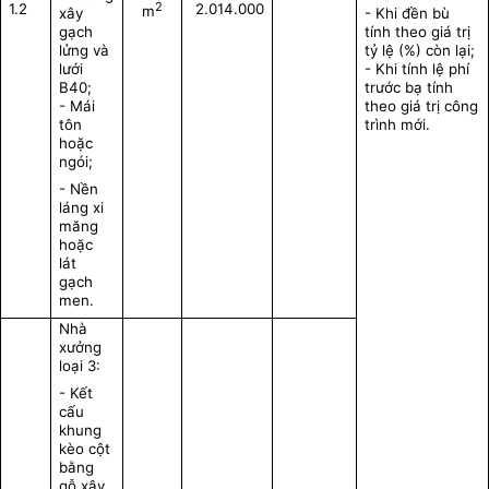
2
1.2
2.014.000
m
xây
- Khi đền bù
gạch
tính theo giá trị
lửng và
tỷ lệ (%) còn lại;
lưới
- Khi tính lệ phí
B40;
trước bạ tính
- Mái
theo giá trị công
tôn
trình mới.
hoặc
ngói;
- Nền
láng xi
măng
hoặc
lát
gạch
men.
Nhà
xưởng
loại 3:
- Kết
cấu
khung
kèo cột
bằng
gỗ xây