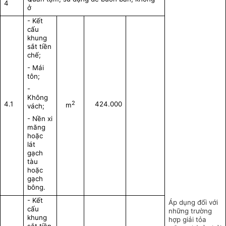
4
ở
- Kết
cấu
khung
sắt tiền
chế;
- Mái
tôn;
-
Không
2
4.1
424.000
m
vách;
- Nền xi
măng
hoặc
lát
gạch
tàu
hoặc
gạch
bông.
- Kết
Áp dụng đối với
cấu
những trường
khung
hợp giải tỏa