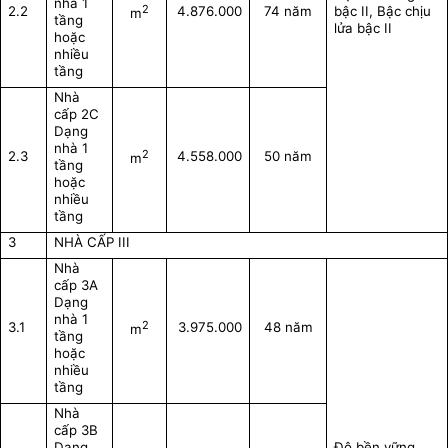
nhà 1
2
2.2
4.876.000
74 năm
bậc II, Bậc chịu
m
tầng
lửa bậc II
hoặc
nhiều
tầng
Nhà
cấp 2C
Dạng
nhà 1
2
2.3
4.558.000
50 năm
m
tầng
hoặc
nhiều
tầng
3
NHÀ CẤP III
Nhà
cấp 3A
Dạng
nhà 1
2
3.1
3.975.000
48 năm
m
tầng
hoặc
nhiều
tầng
Nhà
cấp 3B
Dạng
Độ bền vững