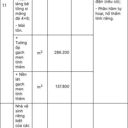
điện (nếu có);
láng bê
1.1
tông xi
- Phần hầm tự
măng
hoại, hố thấm
đá 4x6;
tính riêng.
- Mái
tôn.
+
Tường
ốp
2
gạch
286.200
m
men
tính
thêm
+ Nền
lát
gạch
2
137.800
m
men
tính
thêm
Nhà vệ
sinh
riêng
biệt
của các