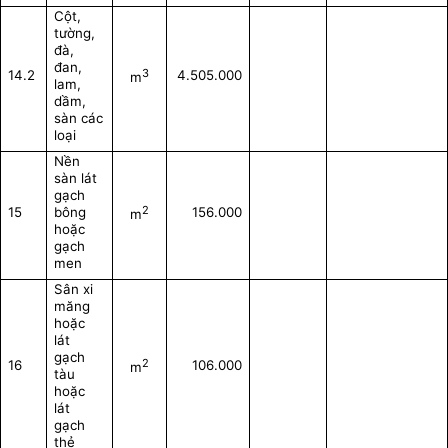
Cột,
tường,
đà,
đan,
3
14.2
4.505.000
m
lam,
dầm,
sàn các
loại
Nền
sàn lát
gạch
2
15
bông
156.000
m
hoặc
gạch
men
Sân xi
măng
hoặc
lát
gạch
2
16
106.000
m
tàu
hoặc
lát
gạch
thẻ