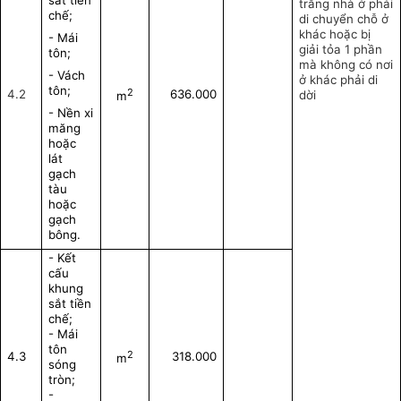
sắt tiền
trắng nhà ở phải
chế;
di chuyển chỗ ở
khác hoặc bị
- Mái
giải tỏa 1 phần
tôn;
mà không có nơi
- Vách
ở khác phải di
tôn;
2
4.2
636.000
dời
m
- Nền xi
măng
hoặc
lát
gạch
tàu
hoặc
gạch
bông.
- Kết
cấu
khung
sắt tiền
chế;
- Mái
tôn
2
4.3
318.000
m
sóng
tròn;
-