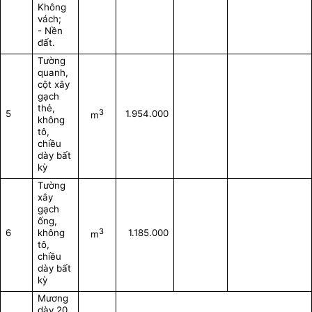
Không
vách;
- Nền
đất.
Tường
quanh,
cột xây
gạch
thẻ,
3
5
1.954.000
m
không
tô,
chiều
dày bất
kỳ
Tường
xây
gạch
ống,
3
6
không
1.185.000
m
tô,
chiều
dày bất
kỳ
Mương
dày 20,