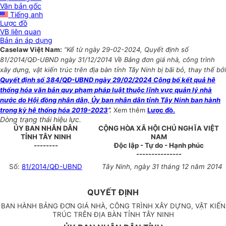
Văn bản gốc
Tiếng anh
Lược đồ
VB liên quan
Bản án áp dụng
Caselaw Việt Nam:
“Kể từ ngày 29-02-2024, Quyết định số
81/2014/QĐ-UBND ngày 31/12/2014 Về Bảng đơn giá nhà, công trình
xây dựng, vật kiến trúc trên địa bàn tỉnh Tây Ninh bị bãi bỏ, thay thế bởi
Quyết định số 384/QĐ-UBND ngày 29/02/2024 Công bố kết quả hệ
thống hóa văn bản quy phạm pháp luật thuộc lĩnh vực quản lý nhà
nước do Hội đồng nhân dân, Ủy ban nhân dân tỉnh Tây Ninh ban hành
trong kỳ hệ thống hóa 2019-2023
”.
Xem thêm
Lược đồ.
Dòng trạng thái hiệu lực.
ỦY BAN NHÂN DÂN
CỘNG HÒA XÃ HỘI CHỦ NGHĨA VIỆT
TỈNH TÂY NINH
NAM
--------
Độc lập - Tự do - Hạnh phúc
---------------
Số:
81/2014/QĐ-UBND
Tây Ninh, ngày 31 tháng 12 năm 2014
QUYẾT ĐỊNH
BAN HÀNH BẢNG ĐƠN GIÁ NHÀ, CÔNG TRÌNH XÂY DỰNG, VẬT KIẾN
TRÚC TRÊN ĐỊA BÀN TỈNH TÂY NINH