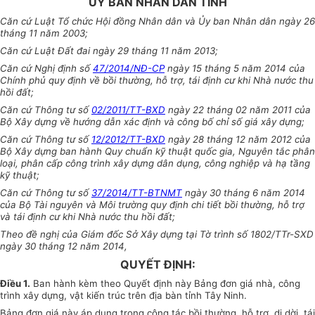
ỦY BAN NHÂN DÂN TỈNH
Căn cứ Luật Tổ chức Hội đồng Nhân dân và Ủy ban Nhân dân ngày 26
tháng 11 năm 2003;
Căn cứ Luật Đất đai ngày 29 tháng 11 năm 2013;
Căn cứ Nghị định số
47/2014/NĐ-CP
ngày 15 tháng 5 năm 2014 của
Chính phủ quy định về bồi thường, hỗ trợ, tái định cư khi Nhà nước thu
hồi đất;
Căn cứ Thông tư số
02/2011/TT-BXD
ngày 22 tháng 02 năm 2011 của
Bộ Xây dựng về hướng dẫn xác định và công bố chỉ số giá xây dựng;
Căn cứ Thông tư số
12/2012/TT-BXD
ngày 28 tháng 12 năm 2012 của
Bộ Xây dựng ban hành Quy chuẩn kỹ thuật quốc gia, Nguyên tắc phân
loại, phân cấp công trình xây dựng dân dụng, công nghiệp và hạ tầng
kỹ thuật;
Căn cứ Thông tư số
37/2014/TT-BTNMT
ngày 30 tháng 6 năm 2014
của Bộ Tài nguyên và Môi trường quy định chi tiết bồi thường, hỗ trợ
và tái định cư khi Nhà nước thu hồi đất;
Theo đề nghị của Giám đốc Sở Xây dựng tại Tờ trình số 1802/TTr-SXD
ngày 30 tháng 12 năm 2014,
QUYẾT ĐỊNH:
Điều 1.
Ban hành kèm theo Quyết định này Bảng đơn giá nhà, công
trình xây dựng, vật kiến trúc trên địa bàn tỉnh Tây Ninh.
Bảng đơn giá này áp dụng trong công tác bồi thường, hỗ trợ, di dời, tái