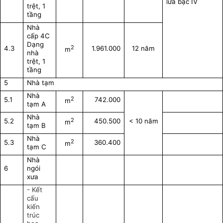
lửa bậc IV
trệt, 1
tầng
Nhà
cấp 4C
Dạng
2
4.3
1.961.000
12 năm
m
nhà
trệt, 1
tầng
5
Nhà tạm
Nhà
2
5.1
742.000
m
tạm A
Nhà
2
5.2
450.500
< 10 năm
m
tạm B
Nhà
2
5.3
360.400
m
tạm C
Nhà
6
ngói
xưa
- Kết
cấu
kiến
trúc