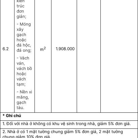
kiến
trúc
đơn
giản;
- Móng
xây
gạch
hoặc
đá hộc,
2
6.2
1.908.000
m
đá ong;
- Vách
ván,
vách bồ
hoặc
vách
tạm;
- Nền xi
măng,
gạch
tàu.
* Ghi chú
1. Đối với nhà ở không có khu vệ sinh trong nhà, giảm 5% đơn giá.
2. Nhà ở có 1 mặt tường chung giảm 5% đơn giá, 2 mặt tường
chung giảm 10% đơn giá.