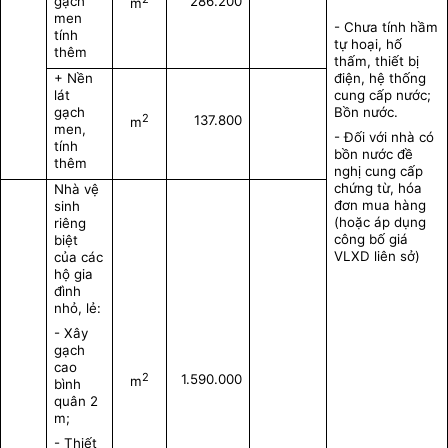
gạch
286.200
m
men
- Chưa tính hầm
tính
tự hoại, hố
thêm
thấm, thiết bị
+ Nền
điện, hệ thống
lát
cung cấp nước;
gạch
Bồn nước.
2
137.800
m
men,
- Đối với nhà có
tính
bồn nước đề
thêm
nghị cung cấp
chứng từ, hóa
Nhà vệ
đơn mua hàng
sinh
(hoặc áp dụng
riêng
công bố giá
biệt
VLXD liên sở)
của các
hộ gia
đình
nhỏ, lẻ:
- Xây
gạch
cao
2
1.590.000
m
bình
quân 2
m;
- Thiết