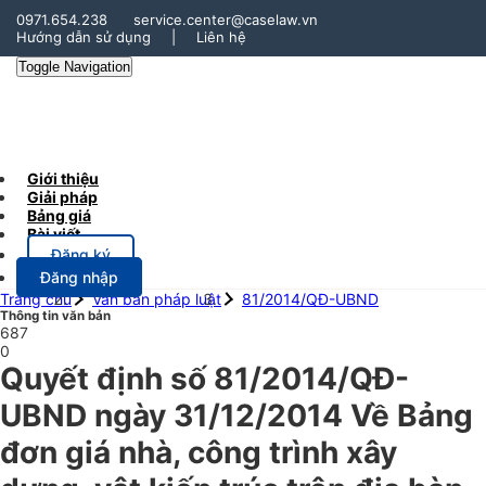
0971.654.238
service.center@caselaw.vn
Hướng dẫn sử dụng
|
Liên hệ
Toggle Navigation
Giới thiệu
Giải pháp
Bảng giá
Bài viết
Đăng ký
Đăng nhập
Trang chủ
Văn bản pháp luật
81/2014/QĐ-UBND
Thông tin văn bản
687
0
Quyết định số 81/2014/QĐ-
UBND ngày 31/12/2014 Về Bảng
đơn giá nhà, công trình xây