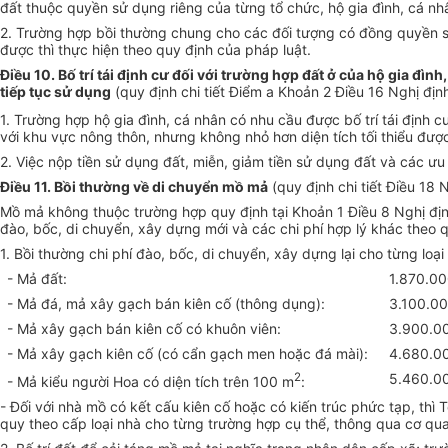
đất thuộc quyền sử dụng riêng của từng tổ chức, hộ gia đình, cá n
2. Trường hợp bồi thường chung cho các đối tượng có đồng quyền sử 
được thì thực hiện theo quy định của pháp luật.
Điều 10. Bố trí tái định cư đối với trường hợp đất ở của hộ gia đìn
tiếp tục sử dụng
(quy định chi tiết Điểm a Khoản 2 Điều 16 Nghị địn
1. Trường hợp hộ gia đình, cá nhân có nhu cầu được bố trí tái định cư
với khu vực nông thôn, nhưng không nhỏ hơn diện tích tối thiểu đượ
2. Việc nộp tiền sử dụng đất, miễn, giảm tiền sử dụng đất và các ư
Điều 11. Bồi thường về di chuyển mồ mả
(quy định chi tiết Điều 18 
Mồ mả không thuộc trường hợp quy định tại Khoản 1 Điều 8 Nghị đị
đào, bốc, di chuyển, xây dựng mới và các chi phí hợp lý khác theo q
1. Bồi thường chi phí đào, bốc, di chuyển, xây dựng lại cho từng loại
- Mả đất:
1.870.00
- Mả đá, mả xây gạch bán kiên cố (thông dụng):
3.100.00
- Mả xây gạch bán kiên cố có khuôn viên:
3.900.00
- Mả xây gạch kiên cố (có cẩn gạch men hoặc đá mài):
4.680.00
2
5.460.00
- Mả kiểu người Hoa có diện tích trên 100 m
:
- Đối với nhà mồ có kết cấu kiên cố hoặc có kiến trúc phức tạp, th
quy theo cấp loại nhà cho từng trường hợp cụ thể, thông qua cơ qua