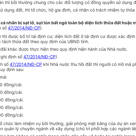
hân thì bồi thường chung cho các đối tượng có đồng quyền sử dụng đ
dụng đất, thì tổ chức, hộ gia đình, cá nhân có trách nhiệm tự thỏa 
h, cá nhân bị sạt lở, sụt lún bất ngờ toàn bộ diện tích thửa đất ho
h số
47/2014/NĐ-CP
).
 thì được bố trí tái định cư; diện tích đất ở tái định cư được xác đị
c tách thửa đất theo quy định của UBND tỉnh.
u đãi khác được thực hiện theo quy định hiện hành của Nhà nước.
Nghị định số
47/2014/NĐ-CP
).
nh số
47/2014/NĐ-CP
khi Nhà nước thu hồi đất thì người có mồ mả ph
uy định sau:
 mả:
0 đồng/cái.
0 đồng/cái.
0 đồng/cái.
0 đồng/cái.
0 đồng/cái.
ì Tổ chức làm nhiệm vụ bồi thường, giải phóng mặt bằng của dự án x
n quản lý chuyên ngành về xây dựng (chủ trì phối hợp các ngành liê