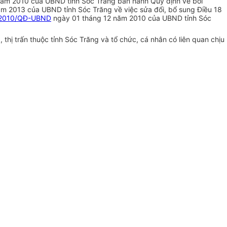
ăm 2010 của UBND tỉnh Sóc Trăng ban hành Quy định về bồi
m 2013 của UBND tỉnh Sóc Trăng về việc sửa đổi, bổ sung Điều 18
2010/QĐ-UBND
ngày 01 tháng 12 năm 2010 của UBND tỉnh Sóc
hị trấn thuộc tỉnh Sóc Trăng và tổ chức, cá nhân có liên quan chịu