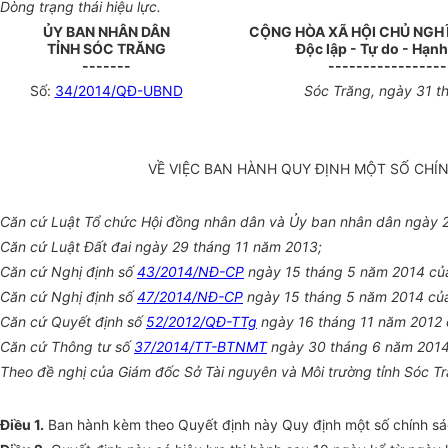
Dòng trạng thái hiệu lực.
ỦY BAN NHÂN DÂN
CỘNG HÒA XÃ HỘI CHỦ NGH
TỈNH SÓC TRĂNG
Độc lập - Tự do - Hạn
-------
-----------------
Số:
34/2014/QĐ-UBND
Sóc Trăng, ngày 31 t
VỀ VIỆC BAN HÀNH QUY ĐỊNH MỘT SỐ CHÍN
Căn cứ Luật Tổ chức Hội đồng nhân dân và Ủy ban nhân dân ngày 
Căn cứ Luật Đất đai ngày 29 tháng 11 năm 2013;
Căn cứ Nghị định số
43/2014/NĐ-CP
ngày 15 tháng 5 năm 2014 của C
Căn cứ Nghị định số
47/2014/NĐ-CP
ngày 15 tháng 5 năm 2014 của C
Căn cứ Quyết định số
52/2012/QĐ-TTg
ngày 16 tháng 11 năm 2012 củ
Căn cứ Thông tư số
37/2014/TT-BTNMT
ngày 30 tháng 6 năm 2014 củ
Theo đề nghị của Giám đốc Sở Tài nguyên và Môi trường tỉnh Sóc Tr
Điều 1
.
Ban hành kèm theo Quyết định này Quy định một số chính sách 