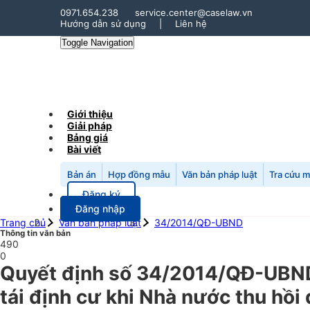
0971.654.238
service.center@caselaw.vn
Hướng dẫn sử dụng
|
Liên hệ
Toggle Navigation
Giới thiệu
Giải pháp
Bảng giá
Bài viết
Bản án
Hợp đồng mẫu
Văn bản pháp luật
Tra cứu 
Đăng ký
Đăng nhập
Trang chủ
Văn bản pháp luật
34/2014/QĐ-UBND
Thông tin văn bản
490
0
Quyết định số 34/2014/QĐ-UBND 
tái định cư khi Nhà nước thu hồi 