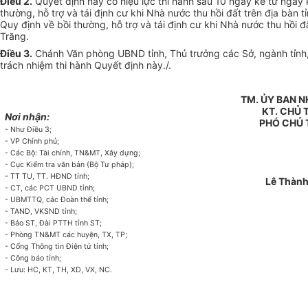
Điều 2
.
Quyết định này có hiệu lực thi hành sau 10 ngày kể từ ngày 
thường, hỗ trợ và tái định cư khi Nhà nước thu hồi đất trên địa bàn 
Quy định về bồi thường, hỗ trợ và tái định cư khi Nhà nước thu hồi 
Trăng.
Điều 3
.
Chánh Văn phòng UBND tỉnh, Thủ trưởng các Sở, ngành tỉnh, C
trách nhiệm thi hành Quyết định này./.
TM. ỦY BAN 
KT. CHỦ 
Nơi nhận:
PHÓ CHỦ 
- Như Điều 3;
- VP Chính phủ;
- Các Bộ: Tài chính, TN&MT, Xây dựng;
- Cục Kiểm tra văn bản (Bộ Tư pháp);
- TT TU, TT. HĐND tỉnh;
Lê Thành
- CT, các PCT UBND tỉnh;
- UBMTTQ, các Đoàn thể tỉnh;
- TAND, VKSND tỉnh;
- Báo ST, Đài PTTH tỉnh ST;
- Phòng TN&MT các huyện, TX, TP;
- Cổng Thông tin Điện tử tỉnh;
- Công báo tỉnh;
- Lưu: HC, KT, TH, XD, VX, NC.