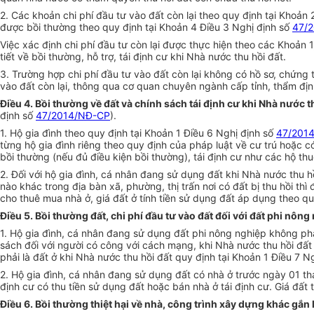
2. Các khoản chi phí đầu tư vào đất còn lại theo quy định tại Khoản
được bồi thường theo quy định tại Khoản 4 Điều 3 Nghị định số
47/
Việc xác định chi phí đầu tư còn lại được thực hiện theo các Khoản 
tiết về bồi thường, hỗ trợ, tái định cư khi Nhà nước thu hồi đất.
3. Trường hợp chi phí đầu tư vào đất còn lại không có hồ sơ, chứng 
vào đất còn lại, thông qua cơ quan chuyên ngành cấp tỉnh, thẩm địn
Điều 4. Bồi thường về đất và chính sách tái định cư khi Nhà nước 
định số
47/2014/NĐ-CP
).
1. Hộ gia đình theo quy định tại Khoản 1 Điều 6 Nghị định số
47/201
từng hộ gia đình riêng theo quy định của pháp luật về cư trú hoặc c
bồi thường (nếu đủ điều kiện bồi thường), tái định cư như các hộ th
2. Đối với hộ gia đình, cá nhân đang sử dụng đất khi Nhà nước thu 
nào khác trong địa bàn xã, phường, thị trấn nơi có đất bị thu hồi th
cho thuê mua nhà ở, giá đất ở tính tiền sử dụng đất áp dụng theo q
Điều 5. Bồi thường đất, chi phí đầu tư vào đất đối với đất phi nông
1. Hộ gia đình, cá nhân đang sử dụng đất phi nông nghiệp không phả
sách đối với người có công với cách mạng, khi Nhà nước thu hồi đất
phải là đất ở khi Nhà nước thu hồi đất quy định tại Khoản 1 Điều 7 N
2. Hộ gia đình, cá nhân đang sử dụng đất có nhà ở trước ngày 01 t
định cư có thu tiền sử dụng đất hoặc bán nhà ở tái định cư. Giá đất
Điều 6. Bồi thường thiệt hại về nhà, công trình xây dựng khác gắn l