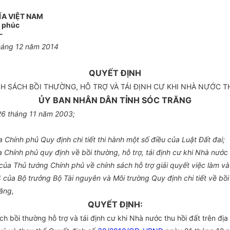
ĨA VIỆT NAM
h phúc
-
háng 12 năm 2014
QUYẾT ĐỊNH
H SÁCH BỒI THƯỜNG, HỖ TRỢ VÀ TÁI ĐỊNH CƯ KHI NHÀ NƯỚC T
ỦY BAN NHÂN DÂN TỈNH SÓC TRĂNG
26 tháng 11 năm 2003;
hính phủ Quy định chi tiết thi hành một số điều của Luật Đất đai;
hính phủ quy định về bồi thường, hỗ trợ, tái định cư khi Nhà nước t
a Thủ tướng Chính phủ về chính sách hỗ trợ giải quyết việc làm và 
a Bộ trưởng Bộ Tài nguyên và Môi trường Quy định chi tiết về bồi th
ăng,
QUYẾT ĐỊNH:
bồi thường hỗ trợ và tái định cư khi Nhà nước thu hồi đất trên địa