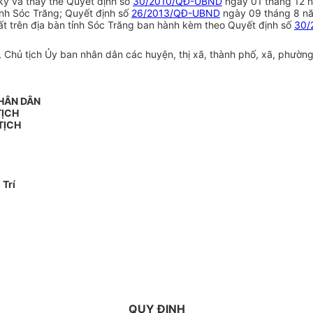
ký và thay thế Quyết định số
30/2010/QĐ-UBND
ngày 01 tháng 12 n
tỉnh Sóc Trăng; Quyết định số
26/2013/QĐ-UBND
ngày 09 tháng 8 nă
đất trên địa bàn tỉnh Sóc Trăng ban hành kèm theo Quyết định số
30/
hủ tịch Ủy ban nhân dân các huyện, thị xã, thành phố, xã, phường, t
NHÂN DÂN
TỊCH
TỊCH
 Trí
QUY ĐỊNH