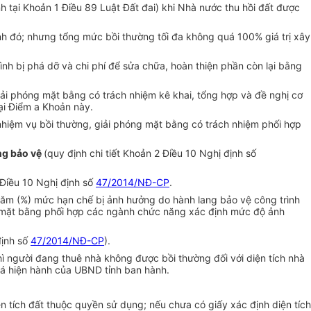
nh tại Khoản 1 Điều 89 Luật Đất đai) khi Nhà nước thu hồi đất được
rình đó; nhưng tổng mức bồi thường tối đa không quá 100% giá trị xây
ình bị phá dỡ và chi phí để sửa chữa, hoàn thiện phần còn lại bằng
iải phóng mặt bằng có trách nhiệm kê khai, tổng hợp và đề nghị cơ
ại Điểm a Khoản này.
nhiệm vụ bồi thường, giải phóng mặt bằng có trách nhiệm phối hợp
ang bảo vệ
(quy định chi tiết Khoản 2 Điều 10 Nghị định số
 Điều 10 Nghị định số
47/2014/NĐ-CP
.
răm (%) mức hạn chế bị ảnh hưởng do hành lang bảo vệ công trình
ng mặt bằng phối hợp các ngành chức năng xác định mức độ ảnh
định số
47/2014/NĐ-CP
).
ì người đang thuê nhà không được bồi thường đối với diện tích nhà
giá hiện hành của UBND tỉnh ban hành.
n tích đất thuộc quyền sử dụng; nếu chưa có giấy xác định diện tích