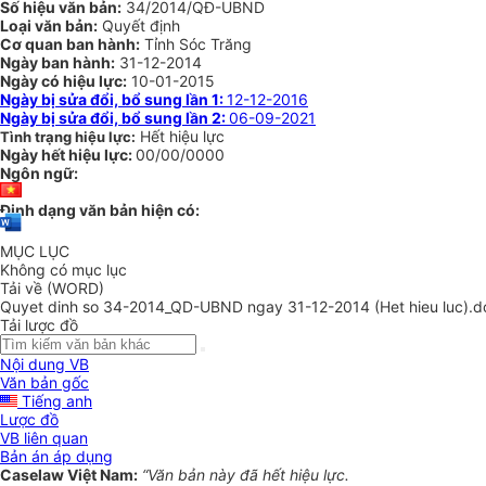
Số hiệu văn bản:
34/2014/QĐ-UBND
Loại văn bản:
Quyết định
Cơ quan ban hành:
Tỉnh Sóc Trăng
Ngày ban hành:
31-12-2014
Ngày có hiệu lực:
10-01-2015
Ngày bị sửa đổi, bổ sung lần 1:
12-12-2016
Ngày bị sửa đổi, bổ sung lần 2:
06-09-2021
Hết hiệu lực
Tình trạng hiệu lực:
Ngày hết hiệu lực:
00/00/0000
Ngôn ngữ:
Định dạng văn bản hiện có:
MỤC LỤC
Không có mục lục
Tải về (WORD)
Quyet dinh so 34-2014_QD-UBND ngay 31-12-2014 (Het hieu luc).d
Tải lược đồ
Nội dung VB
Văn bản gốc
Tiếng anh
Lược đồ
VB liên quan
Bản án áp dụng
Caselaw Việt Nam:
“Văn bản này đã hết hiệu lực.