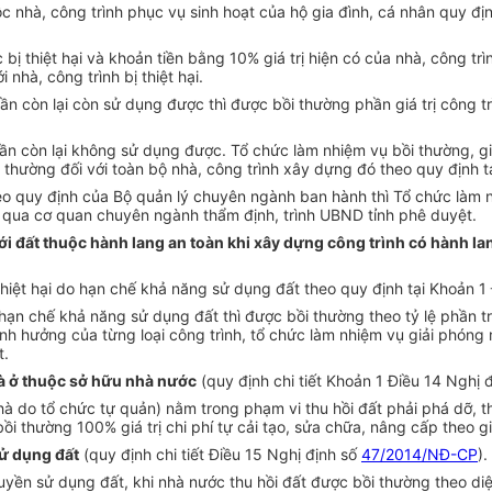
ộc nhà, công trình phục vụ sinh hoạt của hộ gia đình, cá nhân quy đị
 bị thiệt hại và khoản tiền bằng 10% giá trị hiện có của nhà, công t
nhà, công trình bị thiệt hại.
n còn lại còn sử dụng được thì được bồi thường phần giá trị công tr
hần còn lại không sử dụng được. Tổ chức làm nhiệm vụ bồi thường, g
thường đối với toàn bộ nhà, công trình xây dựng đó theo quy định t
heo quy định của Bộ quản lý chuyên ngành ban hành thì Tổ chức làm 
 qua cơ quan chuyên ngành thẩm định, trình UBND tỉnh phê duyệt.
với đất thuộc hành lang an toàn khi xây dựng công trình có hành l
hiệt hại do hạn chế khả năng sử dụng đất theo quy định tại Khoản 1
ạn chế khả năng sử dụng đất thì được bồi thường theo tỷ lệ phần t
 ảnh hưởng của từng loại công trình, tổ chức làm nhiệm vụ giải phó
t.
hà ở thuộc sở hữu nhà nước
(quy định chi tiết Khoản 1 Điều 14 Nghị 
 do tổ chức tự quản) nằm trong phạm vi thu hồi đất phải phá dỡ, th
bồi thường 100% giá trị chi phí tự cải tạo, sửa chữa, nâng cấp theo 
sử dụng đất
(quy định chi tiết Điều 15 Nghị định số
47/2014/NĐ-CP
).
yền sử dụng đất, khi nhà nước thu hồi đất được bồi thường theo diệ