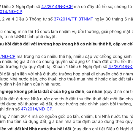
 2 Điều 3 Nghị định số
47/2014/NĐ-CP
mà có đầy đủ hồ sơ, chứng từ
2014/NĐ-CP
.
1, 2 và 4 Điều 3 Thông tư số
37/2014/TT-BTNMT
ngày 30 tháng 6 nă
từ chứng minh thì Tổ chức làm nhiệm vụ bồi thường, giải phóng mặt b
h, trình UBND tỉnh phê duyệt.
thu hồi đất ở đối với trường hợp trong hộ có nhiều thế hệ, cặp vợ
4/NĐ-CP
mà trong hộ có nhiều thế hệ, nhiều cặp vợ chồng cùng sinh 
ó nhiều hộ gia đình có chung quyền sử dụng 01 thửa đất ở thu hồi th
uộc trường hợp quy định tại Khoản 1 Điều 6 Nghị định số
47/2014/NĐ
hồi đất gắn liền với nhà ở thuộc trường hợp phải di chuyển chỗ ở nh
ì được Nhà nước bán, cho thuê, cho thuê mua nhà ở hoặc giao đất tái 
uy định hiện hành của Nhà nước.
 nghiệp không phải là đất ở của hộ gia đình, cá nhân
(quy định chi t
i là đất ở được Nhà nước cho thuê đất thu tiền thuê đất một lần cho
 thì được bồi thường về đất, được hưởng các chính sách bồi thường,
ghị định số
47/2014/NĐ-CP
.
háng 7 năm 2014 mà có nguồn gốc do lấn, chiếm, khi Nhà nước thu hồ
 tính thu tiền sử dụng đất, giá bán nhà ở tái định cư áp dụng theo q
iền với đất khi Nhà nước thu hồi đất
(quy định chi tiết Điều 9 Nghị 