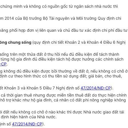
 chứng minh và không có nguồn gốc từ ngân sách nhà nước thì
m 2014 của Bộ trưởng Bộ Tài nguyên và Môi trường Quy định chi
ằng phối hợp đơn vị liên quan và chủ đầu tư xác định chi phí đầu tư
 chồng chung sống
(quy định chi tiết Khoản 2 và Khoản 4 Điều 6 Nghị
sống trên một thửa đất ở thu hồi nếu đủ điều kiện để tách thành
ì từng hộ gia đình đủ điều kiện tách hộ được hưởng các chính sách
-CP
.
ưng không đủ điều kiện được bồi thường về đất ở, nếu không có chỗ ở
định cư theo hình thức có thu tiền sử dụng đất; giá bán, cho thuê,
iết Khoản 3 và Khoản 5 Điều 7 Nghị định số
47/2014/NĐ-CP
).
 cả thời gian thuê nhưng được miễn tiền thuê đất do thực hiện chính
 hỗ trợ khác như hộ gia đình, cá nhân có đất phi nông nghiệp không
i đất nếu không có chỗ ở nào khác thì được Nhà nước giao đất tái
uy định hiện hành của Nhà nước.
định số
47/2014/NĐ-CP
).