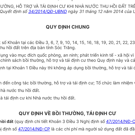
ƯỜNG, HỖ TRỢ VÀ TÁI ĐỊNH CƯ KHI NHÀ NƯỚC THU HỒI ĐẤT TR
 Quyết định số
34/2014/QĐ-UBND
ngày 31 tháng 12 năm 2014 của U
QUY ĐỊNH CHUNG
số Khoản tại các Điều 3, 6, 7, 9, 10, 14, 15, 16, 18, 19, 20, 21, 22, 
hu hồi đất trên địa bàn tỉnh Sóc Trăng.
dụng vào mục đích quốc phòng, an ninh; phát triển kinh tế - xã hội vì
g chính sách bồi thường, hỗ trợ và tái định cư theo Quy định này và
h tại Khoản 1 Điều này thì không áp dụng bồi thường, hỗ trợ và tái 
 đến công tác bồi thường, hỗ trợ và tái định cư; Tổ chức làm nhiệm
Nhà nước thu hồi đất.
à tái định cư khi Nhà nước thu hồi đất.
QUY ĐỊNH VỀ BỒI THƯỜNG, TÁI ĐỊNH CƯ
hồi đất
(quy định chi tiết Khoản 3 Điều 3 Nghị định số
47/2014/NĐ-
hị định số
47/2014/NĐ-CP
là các chi phí mà người sử dụng đất đã đầ