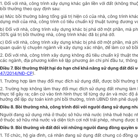
1. Đối với nhà, công trình xây dựng khác gắn liền với đất (không thu
bồi thường theo quy định sau:
a) Mức bồi thường bằng tổng giá trị hiện có của nhà, công trình khác
dựng mới của nhà, công trình có tiêu chuẩn kỹ thuật tương đương với 
b) Đối với nhà, công trình xây dựng khác bị phá dỡ một phần, mà phầ
30% giá trị bồi thường nhà, công trình khác đã bị phá dỡ.
c) Đối với nhà, công trình xây dựng khác bị phá dỡ một phần, mà p
quan quản lý chuyên ngành về xây dựng xác nhận, để làm cơ sở bồi 
2. Đối với nhà, công trình xây dựng không đủ tiêu chuẩn kỹ thuật t
các ngành, địa phương kiểm kê lập phương án chi phí đầu tư, thông
Điều 7. Bồi thường thiệt hại do hạn chế khả năng sử dụng đất đối 
47/2014/NĐ-CP
).
1. Trường hợp làm thay đổi mục đích sử dụng đất, được bồi thường t
2. Trường hợp không làm thay đổi mục đích sử dụng đất nhưng làm h
thực tế gây ra; căn cứ vào tình hình thực tế từng dự án và mức độ
hưởng để lập dự toán kinh phí bồi thường, trình UBND tỉnh phê duyệ
Điều 8. Bồi thường nhà, công trình đối với người đang sử dụng n
Người đang sử dụng nhà ở thuộc sở hữu nhà nước (nhà thuê hoặc nhà
ở thuộc sở hữu nhà nước và diện tích cơi nới trái phép, nhưng được 
Điều 9. Bồi thường về đất đối với những người đang đồng quyền 
1. Tổ chức, hộ gia đình, cá nhân đang sử dụng đất chung có đồng qu