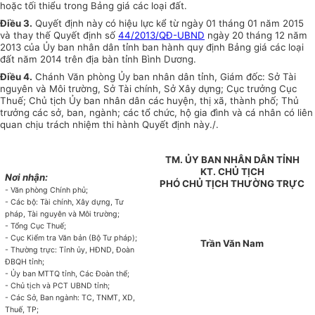
hoặc tối thiểu trong Bảng giá các loại đất.
Điều 3.
Quyết định này có hiệu lực kể từ ngày 01 tháng 01 năm 2015
và thay thế Quyết định số
44/2013/QĐ-UBND
ngày 20 tháng 12 năm
2013 của Ủy ban nhân dân tỉnh ban hành quy định Bảng giá các loại
đất năm 2014 trên địa bàn tỉnh Bình Dương.
Điều 4.
Chánh Văn phòng Ủy ban nhân dân tỉnh, Giám đốc: Sở Tài
nguyên và Môi trường, Sở Tài chính, Sở Xây dựng; Cục trưởng Cục
Thuế; Chủ tịch Ủy ban nhân dân các huyện, thị xã, thành phố; Thủ
trưởng các sở, ban, ngành; các tổ chức, hộ gia đình và cá nhân có liên
quan chịu trách nhiệm thi hành Quyết định này./
.
TM. ỦY BAN NHÂN DÂN TỈNH
KT. CHỦ TỊCH
Nơi nhận:
PHÓ CHỦ TỊCH THƯỜNG TRỰC
- Văn phòng Chính phủ;
- Các bộ: Tài chính, Xây dựng, Tư
pháp, Tài nguyên và Môi trường;
- Tổng Cục Thuế;
- Cục Kiểm tra Văn bản (Bộ Tư pháp);
Trần Văn Nam
- Thường trực: Tỉnh ủy, HĐND, Đoàn
ĐBQH tỉnh;
- Ủy ban MTTQ tỉnh, Các Đoàn thể;
- Chủ tịch và PCT UBND tỉnh;
- Các Sở, Ban ngành: TC, TNMT, XD,
Thuế, TP;