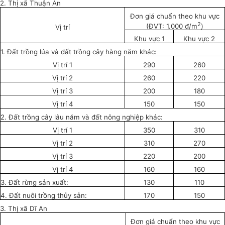
2. Thị xã Thuận An
Đơn giá chuẩn theo khu vực
2
(ĐVT: 1.000 đ/m
)
Vị trí
Khu vực 1
Khu vực 2
1. Đ
ấ
t tr
ồ
ng lúa và đ
ấ
t tr
ồ
ng cây hàng năm khác:
Vị trí 1
290
260
Vị trí 2
260
220
Vị trí 3
200
180
Vị trí 4
150
150
2. Đ
ấ
t tr
ồ
ng cây lâu năm và đ
ấ
t nông nghiệp khác:
Vị trí 1
350
310
Vị trí 2
310
270
Vị trí 3
220
200
Vị trí 4
160
160
3. Đất rừng sản xuất:
130
110
4. Đất nuôi trồng th
ủ
y sản:
170
150
3. Thị xã Dĩ An
Đơn giá chuẩn theo khu vực