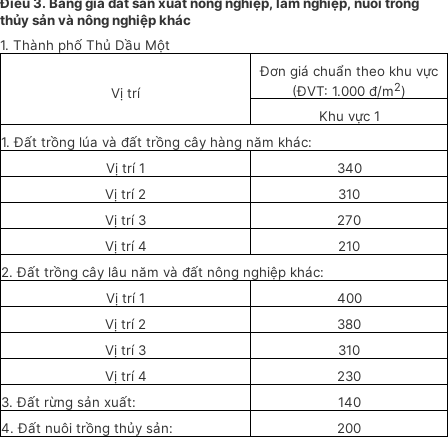
Điều 3. Bảng giá đất sản xuất nông nghiệp, lâm nghiệp, nuôi trồng
thủy sản và nông nghiệp khác
1. Thành phố Thủ Dầu Một
Đơn giá chuẩn theo khu vực
2
(ĐVT: 1.000 đ/m
)
Vị trí
Khu vực 1
1. Đất trồng lúa và đất trồng cây hàng năm khác:
Vị trí 1
340
Vị trí 2
310
Vị trí 3
270
V
ị trí 4
210
2. Đ
ấ
t tr
ồ
ng cây lâu năm và đ
ấ
t nông nghiệp khác:
Vị trí 1
400
Vị trí 2
380
Vị trí 3
310
Vị trí 4
230
3. Đất rừng sản xuất:
140
4. Đất nuôi trồng thủy sản:
200