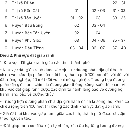
3
Thị xã Dĩ An
22
-
31
4
Thị xã B
ế
n Cát
01
02
-
03
31
-
33
5
Thị xã Tân Uyên
01
-
02
03
33 - 35
6
Huyện Bàu Bàng
02
03
-
04
7
Huyện Bắc Tân
U
yên
02
04
8
Huyện Phú Giáo
03
04 - 06
35
-
37
9
Huyện Dầu Tiếng
03
-
04
06 - 07
37
-
40
Điều 2. Khu vực đất giáp ranh
1. Khu vực đất giáp ranh giữa các tỉnh, thành phố
- Khu vực đất giáp ranh được xác định từ đường phân địa giới hành
chính vào sâu địa phận c
ủ
a mỗi tỉnh, thành phố 100 mét đối với đối với
đất nông nghiệp, 50 mét đối với phi nông nghiệp, Trường hợp đường
phân địa giới hành chính là đường giao thông, sông, suối thì phạm vi
khu vực đất giáp ranh được xác định từ hành lang bảo vệ đường bộ,
hành lang bảo vệ đường thủy.
- Trường hợp đường phân chia địa giới hành chính là sông, hồ, kênh có
chiều rộng trên 100 mét thì không xác định khu vực đất giáp ranh.
- Giá đất tại khu vực giáp ranh giữa các tỉnh, thành phố được xác định
theo nguyên tắc:
+ Đất giáp ranh có điều kiện tự nhiên, kết cấu hạ tầng tương đương