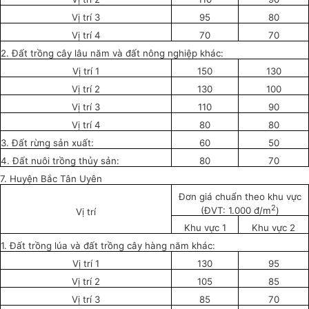
Vị trí 3
95
80
Vị trí 4
70
70
2. Đất trồng cây
l
âu năm và đất nông nghiệp khác:
Vị trí 1
150
130
Vị trí 2
130
100
Vị trí 3
110
90
Vị trí 4
80
80
3. Đất rừng sản xuất:
60
50
4. Đất nuôi trồng thủy sản:
80
70
7. Huyện Bắc Tân Uyên
Đơn giá chuẩn theo khu vực
2
(ĐVT: 1.000 đ/m
)
Vị trí
Khu vực 1
Khu vực 2
1. Đ
ấ
t tr
ồ
ng lúa và đ
ấ
t tr
ồ
ng cây hàng năm khác:
Vị trí 1
130
95
Vị trí 2
105
85
Vị trí 3
85
70