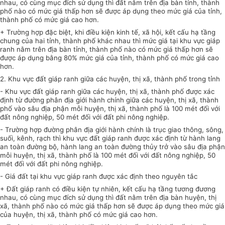
nhau, có cùng mục đích sử dụng thì đất nằm trên địa bàn tỉnh, thành
phố nào có mức giá thấp hơn sẽ được áp dụng theo mức giá của tỉnh,
thành phố có mức giá cao hơn.
+ Trường hợp đặc biệt, khi điều kiện kinh tế, xã hội, kết cấu hạ tầng
chung của hai tỉnh, thành phố khác nhau thì mức giá tại khu vực giáp
ranh nằm trên địa bàn tỉnh, thành phố nào có mức giá thấp hơn sẽ
được áp dụng bằng 80% mức giá của tỉnh, thành phố có mức giá cao
hơn.
2. Khu vực đất giáp ranh giữa các huyện, thị xã, thành phố trong tỉnh
- Khu vực đất giáp ranh giữa các huyện, thị xã, thành phố được xác
định từ đường phân địa giới hành chính giữa các huyện, thị xã, thành
phố vào sâu địa phận mỗi huyện, thị xã, thành phố là 100 mét đối với
đất nông nghiệp, 50 mét đối với đất phi nông nghiệp.
- Trường hợp đường phân địa giới hành chính là trục giao thông, sông,
suối, kênh, rạch thì khu vực đất giáp ranh được xác định từ hành lang
an toàn đường bộ, hành lang an toàn đường thủy trở vào sâu địa phận
mỗi huyện, thị xã, thành phố là 100 mét đối với đất nông nghiệp, 50
mét đối với đất phi nông nghiệp.
- Giá đất tại khu vực giáp ranh được xác định theo nguyên tắc
+ Đất giáp ranh có điều kiện tự nhiên, kết cấu hạ tầng tương đương
nhau, có cùng mục đích sử dụng thì đất nằm trên địa bàn huyện, thị
xã, thành phố nào có mức giá thấp hơn sẽ được áp dụng theo mức giá
của huyện, thị xã, thành phố có mức giá cao hơn.