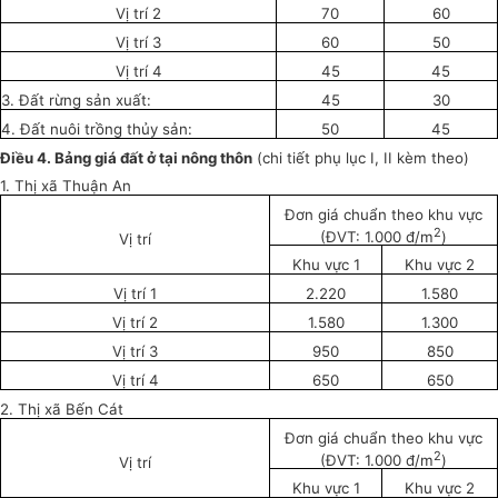
Vị trí 2
70
60
Vị trí 3
60
50
Vị trí 4
45
45
3. Đất rừng sản xuất:
45
30
4. Đất nuôi trồng thủy sản:
50
45
Điều 4. Bảng giá đất ở tại nông th
ô
n
(chi tiết phụ lục I, II kèm theo)
1. Thị xã Thuận An
Đơn giá chuẩn theo khu vực
2
(ĐVT: 1.000 đ/m
)
Vị trí
Khu vực 1
Khu vực 2
Vị trí 1
2.220
1.580
Vị trí 2
1.580
1.300
Vị trí 3
950
850
Vị trí 4
650
650
2. Thị xã B
ế
n Cát
Đơn giá chuẩn theo khu vực
2
(ĐVT: 1.000 đ/m
)
Vị trí
Khu vực 1
Khu vực 2