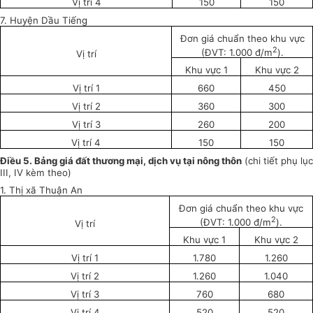
Vị trí 4
150
150
7. Huyện Dầu Tiếng
Đơn giá chuẩn theo khu vực
2
(ĐVT: 1.000 đ/m
).
Vị trí
Khu vực 1
Khu vực 2
Vị trí 1
660
450
Vị trí 2
360
300
Vị trí 3
260
200
Vị trí 4
150
150
Điều 5. Bảng giá đất thương mại, dịch vụ tại nông thôn
(chi tiết phụ lục
III, IV kèm theo)
1. Thị xã Thuận An
Đơn giá chuẩn theo khu vực
2
(ĐVT: 1.000 đ/m
).
Vị trí
Khu vực 1
Khu vực 2
Vị trí 1
1.780
1.260
Vị trí 2
1.260
1.040
Vị trí 3
760
680
Vị trí 4
520
520