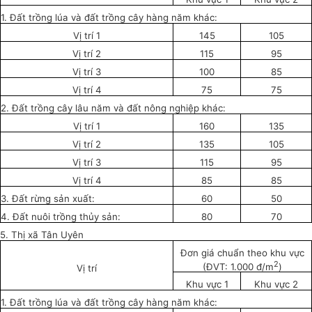
1. Đất trồng lúa và đất trồng cây hàng năm khác:
Vị trí 1
145
105
Vị trí 2
115
95
Vị trí 3
100
85
Vị trí 4
75
75
2. Đất trồng cây lâu năm và đất nông nghiệp khác:
Vị trí 1
160
135
Vị trí 2
135
105
Vị trí 3
115
95
Vị trí 4
85
85
3. Đất rừng sản xuất:
60
50
4. Đất nuôi trồng thủy sản:
80
70
5. Thị xã Tân
U
yên
Đơn giá chuẩn theo khu vực
2
(ĐVT: 1.000 đ/m
)
Vị trí
Khu vực 1
Khu vực 2
1. Đất trồng lúa và đất trồng cây hàng năm khác: