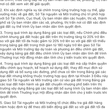
nơi có đất xem xét để giải quyết.
2. Khi xác định nghĩa vụ tài chính trong từng trường hợp cụ thể, gặp
vướng mắc về giá đất, Sở Tài nguyên và Môi trường chủ trì phối hợp
với Sở Tài chính, Cục thuế, Ủy ban nhân dân các huyện, thị xã, thành
phố và Ủy ban nhân dân các xã, phường, thị trấn nơi có đất xác định
giá đất cụ thể trình Ủy ban nhân dân tỉnh quyết định.
3. Trong quá trình áp dụng Bảng giá các loại đất, nếu Chính phủ điều
chỉnh khung giá đất hoặc giá đất trên thị trường tăng từ 20% trở lên
so với giá đất tối đa hoặc giảm từ 20% trở lên so với giá đất tối thiểu
trong bảng giá đất trong thời gian từ 180 ngày trở lên giao Sở Tài
nguyên và Môi trường lập dự toán và phương án điều chỉnh giá đất,
xây dựng bảng giá đất điều chỉnh trình Ủy ban nhân dân tỉnh để trình
Thường trực Hội đồng nhân dân tỉnh cho ý kiến trước khi quyết định.
4. Trong quá trình áp dụng Bảng giá các loại đất mà cấp thẩm quyền
điều chỉnh quy hoạch, kế hoạch sử dụng đất; thay đổi mục đích sử
dụng đất và bổ sung các đường, phố chưa có tên trong Bảng giá các
loại đất nhưng không thuộc trường hợp quy định tại Khoản 3 Điều này
giao Sở Tài nguyên và Môi trường căn cứ vào giá đất trong Bảng giá
các loại đất hiện hành và giá đất chuyển nhượng phổ biến trên thị
trường xây dựng Bảng giá các loại đất bổ sung trình Ủy ban nhân dân
tỉnh để trình Thường trực Hội đồng nhân dân tỉnh cho ý kiến trước khi
quyết định.
5. Giao Sở Tài nguyên và Môi trường tổ chức điều tra giá đất hàng
năm hoặc định kỳ để theo dõi biến động giá đất so với giá đất tối đa