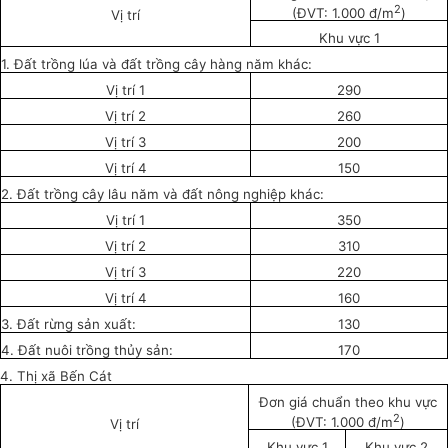
2
(ĐVT: 1.000 đ/m
)
Vị trí
Khu vực 1
1. Đất trồng lúa và đất trồng cây hàng năm khác:
V
ị trí 1
290
Vị trí 2
260
Vị trí 3
200
Vị trí 4
150
2. Đất trồng cây lâu năm và đất nông nghiệp khác:
Vị trí 1
350
Vị trí 2
310
Vị trí 3
220
Vị trí 4
160
3. Đất rừng sản xuất:
130
4. Đất nuôi trồng thủy sản:
170
4. Thị xã Bến Cát
Đơn giá chuẩn theo khu vực
2
(ĐVT: 1.000 đ/m
)
Vị trí
Khu vực 1
Khu vực 2