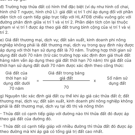
đ) Trường hợp thửa đất có hình thể đặc biệt (ví dụ như hình cổ chai,
hình chữ T ngược, hình chữ L): giá đất vị trí 1 chỉ áp dụng đối với phần
diện tích có cạnh tiếp giáp trực tiếp với HLATĐB chiếu vuông góc với
đường phân định giữa vị trí 1 và vị trí 2. Phần diện tích còn lại thuộc
phạm vi vị trí 1 được áp theo giá đất trung bình cộng của vị trí 1 và vị
trí 2.
e) Giá đất thương mại, dịch vụ; đất sản xuất, kinh doanh phi nông
nghiệp không phải là đất thương mại, dịch vụ trong quy định này được
áp dụng với thời hạn s
ử
dụng đất là 70 năm. Trường hợp thời gian sử
dụng đất dưới 70 năm (trừ các trường hợp xác định đơn giá thuê đất
hàng năm vẫn áp dụng theo giá đất thời hạn 70 năm) thì giá đất của
thời hạn sử
d
ụng đất dư
ớ
i 70 năm được xác định theo công thức:
Giá đất của
Giá đất trong bảng
thời hạn sử
giá đất
Số năm sử
=
x
dụng đất dưới
dụng đất
70
70 năm
g) Nguyên tắc xác định giá đất cụ thể khi áp giá các thửa đất ở; đất
thương mại, dịch vụ; đất sản xuất, kinh doanh phi nông nghiệp không
phải là đất thương mại, dịch vụ tại đô thị và nông thôn
- Thửa đất có cạnh tiếp giáp với đường nào thì thửa đất đó được áp
theo giá đất của đường đó.
- Thửa đất có cạnh tiếp giáp với nhiều đường thì thửa đất đó được áp
theo đường mà khi áp giá có tổng giá trị đất cao nhất.