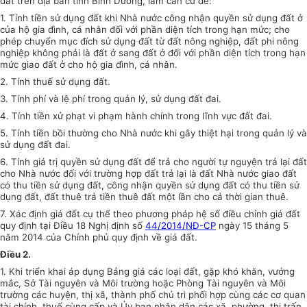
đất trên địa bàn tỉnh Bình Dương, làm căn cứ để:
1. Tính tiền sử dụng đất khi Nhà nước công nhận quyền sử dụng đất ở
của hộ gia đình, cá nhân đối với phần diện tích trong hạn mức; cho
phép chuyển mục đích sử dụng đất từ đất nông nghiệp, đất phi nông
nghiệp không phải là đất ở sang đất ở đối với phần diện tích trong hạn
mức giao đất ở cho hộ gia đình, cá nhân.
2. Tính thuế sử dụng đất.
3. Tính phí và lệ phí trong quản lý, sử dụng đất đai.
4. Tính tiền xử phạt vi phạm hành chính trong lĩnh vực đất đai.
5. Tính tiền bồi thường cho Nhà nước khi gây thiệt hại trong quản lý và
sử dụng đất đai.
6. Tính giá trị quyền sử dụng đất để trả cho người tự nguyện trả lại đất
cho Nhà nước đối với trường hợp đất trả lại là đất Nhà nước giao đất
có thu tiền sử dụng đất, công nhận quyền sử dụng đất có thu tiền sử
dụng đất, đất thuê trả tiền thuê đất một lần cho cả thời gian thuê.
7. Xác định giá đất cụ thể theo phương pháp hệ số điều chỉnh giá đất
quy định tại Điều 18 Nghị định số
44/2014/NĐ-CP
ngày 15 tháng 5
năm 2014 của Chính phủ quy định về giá đất.
Điều 2.
1. Khi triển khai áp dụng Bảng giá các loại đất, gặp khó khăn, vướng
mắc, Sở Tài nguyên và Môi trường hoặc Phòng Tài nguyên và Môi
trường các huyện, thị xã, thành phố chủ trì phối hợp cùng các cơ quan
tài chính, thuế cùng cấp và Ủy ban nhân dân các xã, phường, thị trấn