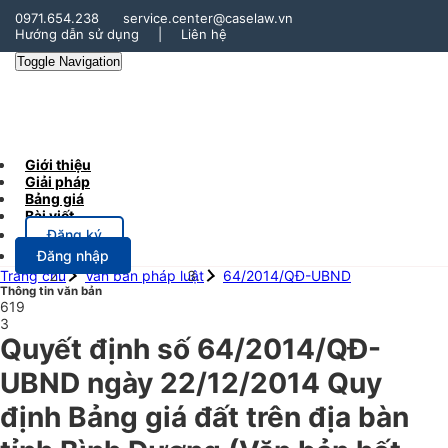
0971.654.238
service.center@caselaw.vn
Hướng dẫn sử dụng
|
Liên hệ
Toggle Navigation
Giới thiệu
Giải pháp
Bảng giá
Bài viết
Đăng ký
Đăng nhập
Trang chủ
Văn bản pháp luật
64/2014/QĐ-UBND
Thông tin văn bản
619
3
Quyết định số 64/2014/QĐ-
UBND ngày 22/12/2014 Quy
định Bảng giá đất trên địa bàn