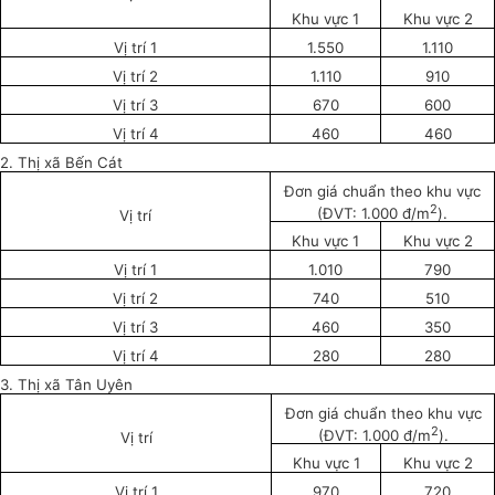
Khu vực 1
Khu vực 2
Vị trí 1
1.550
1.110
Vị trí 2
1.110
910
Vị trí 3
670
600
Vị trí 4
460
460
2. Thị xã Bến Cát
Đơn giá chuẩn theo khu vực
2
(ĐVT: 1.000 đ/m
).
Vị trí
Khu vực 1
Khu vực 2
Vị trí 1
1.010
790
Vị trí 2
740
510
Vị trí 3
460
350
Vị trí 4
280
280
3. Thị xã Tân Uyên
Đơn giá chuẩn theo khu vực
2
(ĐVT: 1.000 đ/m
).
Vị trí
Khu vực 1
Khu vực 2
Vị trí 1
970
720