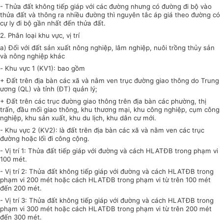
-
Thửa đất không tiếp giáp với các đường nhưng có đường đi bộ vào
thửa đất và thông ra nhiều đường thì nguyên tắc áp giá theo đường có
cự ly đi bộ gần nhất đến thửa đất.
2. Phân loại khu vực, vị trí
a) Đối với đất sản xuất nông nghiệp, lâm nghiệp, nuôi trồng thủy sản
và nông nghiệp khác
-
Khu vực 1 (KV1): bao gồm
+ Đất trên địa bàn các xã và nằm ven trục đường giao thông do Trung
ương (QL) và tỉnh (ĐT) quản lý;
+ Đất trên các trục đường giao thông trên địa bàn các phường, thị
trấn, đầu mối giao thông, khu thương mại, khu công nghiệp, cụm công
nghiệp, khu sản xuất, khu du lịch, khu dân cư mới.
- Khu vực 2 (KV2): là đất trên địa bàn các xã và nằm ven các trục
đường hoặc lối đi công cộng.
- Vị trí 1: Thửa đất tiếp giáp với đường và cách HLATĐB trong phạm vi
100
mét.
- Vị trí 2: Thửa đất không tiếp giáp với đường và cách HLATĐB trong
phạm vi 200 mét hoặc cách HLATĐB trong phạm vi từ trên 100 mét
đến 200 mét.
- Vị trí 3: Thửa đất không tiếp giáp với đường và cách HLATĐB trong
phạm vi 300 mét hoặc cách HLATĐB trong phạm vi từ trên 200 mét
đến 300 mét.