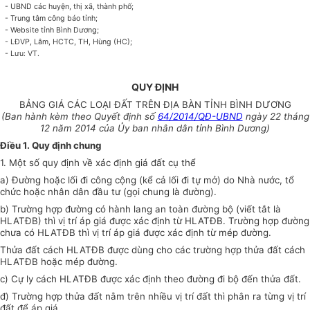
- UBND các huyện, thị xã, thành phố;
- Trung tâm công báo tỉnh;
- Website tỉnh Bình Dương;
- LĐVP, Lâm, HCTC, TH, Hùng (HC);
- Lưu: VT
.
QUY ĐỊNH
BẢNG GIÁ CÁC LOẠI ĐẤT TRÊN ĐỊA BÀN TỈNH BÌNH DƯƠNG
(Ban hành kèm theo Quyết định số
64/2014/QĐ-UBND
ngày 22 tháng
12 năm 20
1
4 của
Ủ
y ban nhân dân tỉnh Bình Dương)
Điều 1. Quy định chung
1. Một số quy định về xác định giá đất cụ thể
a) Đường hoặc lối đi công cộng (kể cả lối đi tự m
ở
) do Nhà nước, tổ
chức hoặc nhân dân đầu tư (gọi chung là đường).
b) Trường hợp đường có hành lang an toàn đường bộ (viết tắt là
HLATĐB) thì vị trí áp giá được xác định từ HLATĐB. Trường hợp đường
chưa có HLATĐB thì vị trí áp giá được xác định từ mép đường.
Thửa đất cách HLATĐB được dùng cho các trường hợp thửa đất cách
HLATĐB hoặc mép đường.
c) Cự ly cách HLATĐB được xác định theo đường đi bộ đến thửa đất.
đ) Trường hợp thửa đất nằm trên nhiều vị trí đất thì phân ra từng vị trí
đất để áp giá.