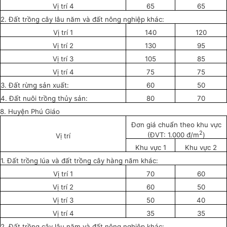
Vị trí 4
65
65
2. Đất trồng cây lâu năm và đất nông nghiệp khác:
Vị trí 1
140
120
Vị trí 2
130
95
Vị trí 3
105
85
Vị trí 4
75
75
3. Đất rừng sản xuất:
60
50
4. Đất nuôi trồng thủy sản:
80
70
8. Huyện Phú Giáo
Đơn giá chuẩn theo khu vực
2
(ĐVT: 1.000 đ/m
)
Vị trí
Khu vực 1
Khu vực 2
1. Đất trồng lúa và đất trồng cây hàng năm khác:
Vị trí 1
70
60
Vị trí 2
60
50
Vị trí 3
50
40
Vị trí 4
35
35
2. Đ
ấ
t tr
ồ
ng cây lâu năm và đ
ấ
t nông nghiệp khác: