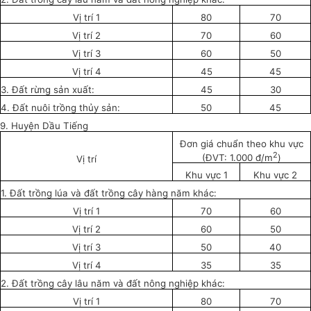
Vị trí 1
80
70
Vị trí 2
70
60
Vị trí 3
60
50
Vị trí 4
45
45
3. Đất rừng sản xuất:
45
30
4. Đất nuôi trồng thủy sản:
50
45
9. Huyện Dầu Tiếng
Đơn giá chuẩn theo khu vực
2
(ĐVT: 1.000 đ/m
)
Vị trí
Khu vực 1
Khu vực 2
1. Đất trồng
l
úa và đất trồng cây hàng năm khác:
Vị trí 1
70
60
Vị trí 2
60
50
Vị trí 3
50
40
Vị trí 4
35
35
2. Đất trồng cây lâu năm và đất nông nghiệp khác:
Vị trí 1
80
70