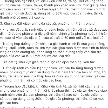
+ Trường hợp đặc biệt, khi điều kiện kinh tế, xã hội, kết cấu hạ tầng
chung của hai huyện, thị xã, thành phố khác nhau thì mức giá tại khu
vực giáp ranh nằm trên địa bàn huyện, thị xã, thành phố nào có mức
giá thấp hơn sẽ được áp dụng bằng 80% mức giá của huyện, thị xã,
thành phố có mức giá cao hơn.
3. Khu vực đất giáp ranh giữa các xã, phường, thị trấn trong tỉnh
- Khu vực đất giáp ranh giữa phường hoặc thị trấn với các xã được xác
định từ đường phân chia địa giới hành chính giữa phường hoặc thị trấn
với các xã vào sâu địa phận của các xã là 50 mét đối với các loại đất.
-
Trường hợp đường phân chia địa giới hành chính là trục giao thông,
sông, suối, kênh, rạch thì khu vực đất giáp ranh được xác định từ hành
lang an toàn đường bộ, hành lang an toàn đường thủy vào sâu địa
phận của các xã là 50 mét đối với các loại đất.
- Giá đất tại khu vực giáp ranh được xác định theo nguyên tắc
+ Đất giáp ranh có điều kiện tự nhiên, kết cấu hạ tầng tương đương
nhau, có cùng mục đích sử dụng thì đất nằm trên địa bàn phường, thị
trấn, xã nào có mức giá thấp hơn sẽ được áp dụng theo mức giá của
phường, thị trấn, xã có mức giá cao hơn.
+ Trường hợp đặc biệt, khi điều kiện kinh tế, xã hội, kết cấu hạ tầng
chung của phường, thị trấn, xã khác nhau thì mức giá tại khu vực giáp
ranh nằm trên địa bàn phường, thị trấn, xã nào có mức giá thấp hơn
sẽ được áp dụng bằng 80% mức giá của phường, thị trấn, xã có mức
giá cao hơn.