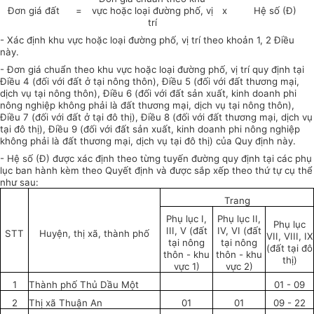
Đơn giá đất
=
vực hoặc loại đường
phố, vị
x
Hệ số (Đ)
trí
- Xác định khu vực hoặc loại đường phố, vị trí theo khoản 1, 2 Điều
này.
- Đơn giá chuẩn theo khu vực hoặc loại đường phố, vị trí quy định tại
Điều 4 (đối với đất ở tại nông thôn), Điều 5 (đối với đất thương mại,
dịch vụ tại nông thôn), Điều 6 (đối với đất sản xuất, kinh doanh phi
nông nghiệp không phải là đất thương mại, dịch vụ tại nông thôn),
Điều 7 (đối với đất ở tại đô thị), Điều 8 (đối với đất thương mại, dịch vụ
tại đô thị), Điều 9 (đối với đất sản xuất, kinh doanh phi nông nghiệp
không phải là đất thương mại, dịch vụ tại đô thị) của Quy định này.
- Hệ số (Đ) được xác định theo từng tuyến đường quy định tại các phụ
lục ban hành kèm theo Quyết định và được sắp xếp theo thứ tự cụ thể
như sau:
Trang
Phụ lục
I,
Phụ lục II,
Phụ lục
III, V (đất
IV, VI (đất
STT
Huyện, thị xã, thành phố
VII, VIII, IX
tại nông
tại nông
(đất tại đô
thôn - khu
thôn - khu
thị)
vực 1)
vực 2)
1
Thành phố Thủ Dầu Một
01
-
09
2
Thị xã Thuận An
01
01
09
-
22