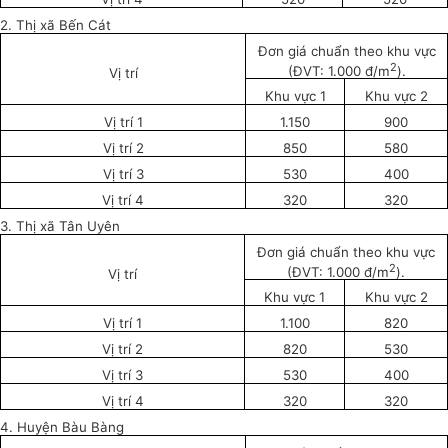
2. Thị xã B
ế
n Cát
Đơn giá chuẩn theo khu vực
2
(ĐVT: 1.000 đ/m
).
Vị trí
Khu vực 1
Khu vực 2
Vị trí 1
1.150
900
Vị trí 2
850
580
Vị trí 3
530
400
Vị trí 4
320
320
3. Thị xã Tân Uyên
Đơn giá chuẩn theo khu vực
2
(ĐVT: 1.000 đ/m
).
Vị trí
Khu vực 1
Khu vực 2
Vị trí 1
1.100
820
Vị trí 2
820
530
Vị trí 3
530
400
Vị trí 4
320
320
4. Huyện Bàu Bàng