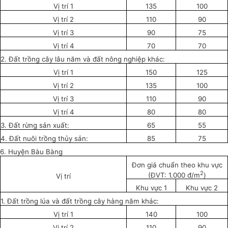
Vị trí 1
135
100
Vị trí 2
110
90
Vị trí 3
90
75
Vị trí 4
70
70
2. Đất trồng cây lâu năm và đất nông nghiệp khác:
Vị trí 1
150
125
Vị trí 2
135
100
Vị trí 3
110
90
Vị trí 4
80
80
3. Đất rừng sản xuất:
65
55
4. Đất nuôi trồng thủy sản:
85
75
6. Huyện Bàu Bàng
Đơn giá chuẩn theo khu vực
2
(ĐVT: 1.000 đ/m
)
Vị trí
Khu vực 1
Khu vực 2
1. Đất trồng lúa và đất trồng cây hàng năm khác:
Vị trí 1
140
100
Vị trí 2
110
90