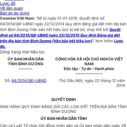
Lược đồ
VB liên quan
Bản án áp dụng
Caselaw Việt Nam:
“Kể từ ngày 01-01-2016, Quyết định số
64/2014/QĐ-UBND ngày 22/12/2014 Quy định Bảng giá đất trên địa bàn
tỉnh Bình Dương (Văn bản hết hiệu lực) bị bãi bỏ, thay thế bởi
Quyết
định số 66/2015/QĐ-UBND ngày 23/12/2015 ​Quy định Bảng giá đất
trên địa bàn tỉnh Bình Dương (Văn bản hết hiệu lực)
”.
Xem thêm
Lược
đồ.
Dòng trạng thái hiệu lực.
ỦY BAN NHÂN DÂN
CỘNG HÒA XÃ HỘI CHỦ NGHĨA VIỆT
TỈNH BÌNH DƯƠNG
NAM
--------
Độc lập - Tự do - Hạnh phúc
----------------
Số:
64/2014/QĐ-UBND
Thủ Dầu Một, ngày 22 tháng 12 năm
2014
QUYẾT ĐỊNH
BAN HÀNH QUY ĐỊNH BẢNG GIÁ CÁC LOẠI ĐẤT TRÊN ĐỊA BÀN TỈNH
BÌNH DƯƠNG
ỦY BAN NHÂN DÂN TỈNH
Căn cứ Luật Tổ chức Hội đồng nhân dân và Ủy ban nhân dân ngày 26