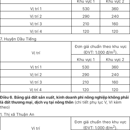
Khu vực 1
Khu vực 2
Vị trí 1
530
360
Vị trí 2
290
240
Vị trí 3
210
160
Vị trí 4
120
120
7. Huyện Dầu Tiếng
Đơn giá chuẩn theo khu vực
2
(ĐVT: 1.000 đ/m
).
Vị trí
Khu vực 1
Khu vực 2
Vị trí 1
530
360
Vị trí 2
290
240
Vị trí 3
210
160
Vị trí 4
120
120
Đ
i
ều 6. Bảng giá đất sản xuất, kinh doanh phi nông nghiệp không phải
là đất thương mại, dịch vụ tại nông thôn
(chi tiết phụ lục V, VI kèm
theo)
1. Thị xã Thuận An
Đơn giá chuẩn theo khu vực
2
(ĐVT: 1.000 đ/m
).
Vị trí