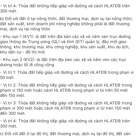
- Vị trí 4: Thửa đất không tiếp giáp với đường và cách HLATĐB trên
300
mét.
b) Đối với đất ở tại nông thôn; đất thương mại, dịch vụ tại nông thôn;
đất sản xuất, kinh doanh phi nông nghiệp không phải là đất thương
mại, dịch vụ tại nông thôn
- Khu vực 1 (KV1): là đất trên địa bàn các xã và nằm ven trục đường
giao thông do Trung ương (QL) và tỉnh (ĐT) quản lý, đầu mối giao
thông, khu thương mại, khu công nghiệp, khu sản xuất, khu du lịch,
khu dân cư - đô thị mới.
- Khu vực 2 (KV2): là đất trên địa bàn các xã và nằm ven các trục
đường hoặc lối đi công cộng
- Vị trí 1: Thửa đất tiếp giáp với đường và cách HLATĐB trong phạn vi
50
mét.
- Vị trí 2: Thửa đất không tiếp giáp với đường và cách HLATĐB trong
phạm vi 150 mét hoặc cách HLATĐB trong phạm vi từ trên 50 mét
đến 150 mét.
- Vị trí 3: Thửa đất không tiếp giáp với đường và cách HLATĐB trong
phạm vi 300 mét hoặc cách HLATĐB trong phạm vi từ trên 150 mét
đ
ế
n 300 mét.
- Vị trí 4: Thửa đất không tiếp giáp với đường và cách HLATĐB trên
300
mét.
c) Đối với đất ở tại đô thị; đất thương mại, dịch vụ tại đô thị; đất sản