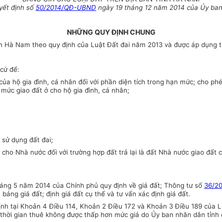
yết định số
50/2014/QĐ-UBND
ngày 19 tháng 12 năm 2014 của
Ủy ba
NHỮNG QUY ĐỊNH CHUNG
ỉnh Hà Nam theo quy định của Luật Đất đai năm 2013 và được áp dụng 
cứ để:
ủa hộ gia đình, cá nhân đối với phần diện tích trong hạn mức; cho ph
 mức giao đất ở cho hộ gia đình, cá nhân;
 sử dụng đất đai;
ất cho Nhà nước đối với trường hợp đất trả lại là đất Nhà nước giao đất
áng 5 năm 2014 của Chính phủ quy định về giá đất; Thông tư số
36/2
bảng giá đất; định giá đất cụ thể và tư vấn xác định giá đất.
ịnh tại Khoản 4 Điều 114, Khoản 2 Điều 172 và Khoản 3 Điều 189 của L
ả thời gian thuê không được thấp hơn mức giá do
Ủy ban
nhân dân tỉnh 