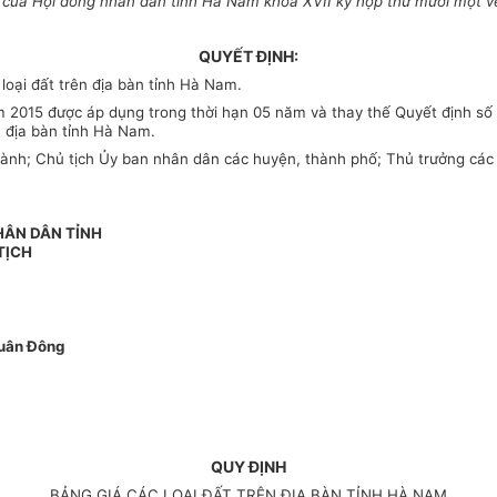
của Hội đồng nh
â
n dân tỉnh Hà Nam k
hóa
XVII kỳ họp thứ mười một về
QUYẾT ĐỊNH:
oại đất trên địa bàn tỉnh Hà Nam.
ăm 2015 được áp dụng trong thời hạn 05 năm và thay thế Quyết định số
n địa bàn tỉnh Hà Nam.
ành; Chủ tịch
Ủy ban
nhân dân các huyện, thành phố; Thủ trưởng các cơ
HÂN DÂN TỈNH
TỊCH
uân Đông
QUY ĐỊNH
BẢNG GIÁ CÁC LOẠI ĐẤT TRÊN ĐỊA BÀN TỈNH HÀ NAM