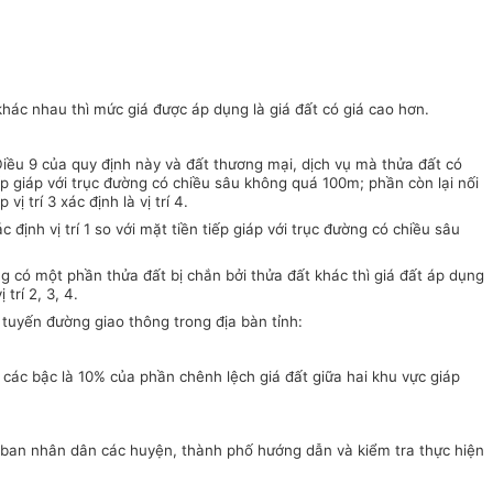
hác nhau thì mức giá được áp dụng là giá đất có giá cao hơn.
i
ề
u 9 của quy định này và đất thương mại, dịch vụ mà thửa đất có
p giáp với trục đường có
chiều sâu không quá
100
m; phần còn lại nối
ị trí 3 xác định là vị trí 4.
 định vị trí 1 so với mặt tiền tiếp giáp với trục đường có chiều sâu
g có một phần thửa đất bị chắn bởi thửa đất khác thì giá đất áp dụng
trí 2, 3, 4.
 tuy
ế
n đường giao thông trong địa bàn tỉnh:
 các bậc là 10% của phần chênh lệch giá đất giữa hai khu vực giáp
 ban
nhân dân các huyện,
thành phố
hướng dẫn và kiểm tra thực hiện