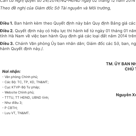
Căn cứ Nghị quyết số 24/2014/NQ-HĐND ngày 02 tháng 12 năm 2014 
Theo đề nghị của Giám đốc Sở Tài nguyên và Môi trường,
Điều 1.
Ban hành kèm theo Quyết định này bản Quy định Bảng giá các l
Điều 2.
Quyết định này có hiệu lực thi hành kể từ ngày 01 tháng 01 n
tỉnh Hà Nam về việc ban hành Quy định giá các loại đất năm 2014 trê
Điều 3.
Chánh Văn phòng
Ủy ban
nhân dân; Giám đốc các Sở, ban, ng
hành Quyết định này./.
TM. ỦY BAN N
CHỦ 
Nơi nhận:
-
Văn phòng Chính phủ;
-
Các Bộ: TC, TP, XD, TN&MT;
-
Cục KTVP-B
ộ
Tư pháp;
-
Website Chính
p
hủ;
Nguyễn X
-
TTTU, TT HĐND, UBND tỉnh;
-
Như điều 3;
- P
CBTH;
-
Lưu VT, TN&MT.