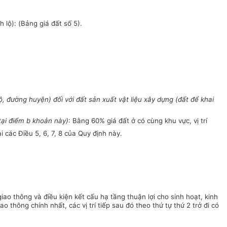
 lộ): (Bảng giá đất số 5).
ộ, đường huyện) đối với đất sản xuất vật liệu xây dựng (đất để khai
tại
điểm
b khoản này)
: B
ằ
ng 60% giá
đất
ở có cùng khu vực, vị trí
i các Đi
ề
u 5, 6, 7, 8 của Quy định này.
giao thông và điều kiện kết cấu hạ tầng thuận lợi cho sinh hoạt, kinh
o thông chính nhất, các vị trí tiếp sau đó theo thứ tự thứ 2 trở đi có