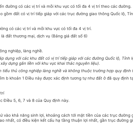
n đường có các vị trí và mỗi khu vực có tối đa 4 vị trí theo các đường.
ồm đất có vị trí tiếp giáp với các trục đường giao thông Quốc lộ, Tỉnh
g có các vị trí và mỗi khu vực có tối đa 4 vị trí.
là đất thương mại, dịch vụ (Bảng giá đất số 6)
ông nghiệp, làng nghề.
áp dụng với
các
khu
đất
có vị trí ti
ế
p giáp với các đường Quốc lộ, Tỉnh l
 xây dựng gắn liền với khu vực khai thác nguyên liệu).
 ti
ể
u thủ công nghiệp làng ngh
ề
và không thuộc trường hợp quy định 
iểm b khoản 1 Điều này được xác định tương tự như đất ở đã quy định tạ
trí
ác Điều 5, 6, 7 và 8 của Quy định này.
 cứ vào khả năng sinh lợi, khoảng cách tới mặt tiền của các trục đường 
cao nhất, có điều kiện
kết
cấu hạ tầng thuận lợi nhất, gần trục đường gia