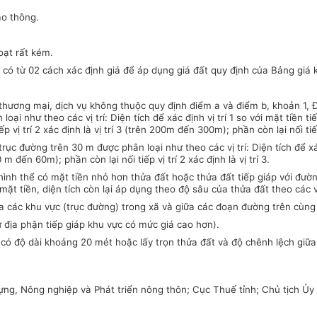
ao thông.
hoạt rất kém.
ặc có từ 02 cách xác định giá để áp dụn
g
giá đất quy định của Bảng giá k
 thương mại, dịch vụ không thuộc quy định đi
ể
m a và đi
ể
m b, khoản 1, Đ
loại như theo các vị trí: Diện tích để xác định vị
tr
í 1 so với mặt ti
ề
n ti
ế
 vị trí 2 xác định là vị trí 3 (trên 200m đến 300m); phần còn lại nối tiếp v
trục đường trên 30 m được phân loại như theo các vị trí: Diện tích để xác
 m đến 60m); phần còn lại nối tiếp vị trí 2 xác định là vị trí 3.
ình thể có mặt tiền nhỏ hơn thửa đất hoặc thửa đất tiếp giáp với đườn
mặt tiền, diện tích còn lại áp dụng theo độ sâu của thửa đất theo các vị 
ữa các khu vực (trục đường) trong xã và giữa các đoạn đường trên cùng
 địa phận ti
ế
p giáp khu vực có mức giá cao hơn).
 có độ dài khoảng 20 mét hoặc lấy trọn thửa đất và độ chênh lệch giữa
ựng, Nông nghiệp và Phát triển nông thôn; Cục Thuế tỉnh; Chủ tịch
Ủy