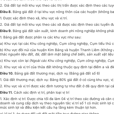
2.
Giá đất tại mỗi khu vực theo các thị trấn được xác định theo các tuyế
Điều 8.
Bảng giá đất ở tại khu vực nông thôn của các huyện (không bao g
1.
Được xác định theo xã, khu vực và vị trí.
2.
Giá đất tại mỗi khu vực theo các xã được xác định theo các tuyến đườn
Điều 9.
Bảng giá đất sản xuất, kinh doanh phi nông nghiệp không phải 
1.
Bảng giá đất được phân ra các khu vực như sau:
a)
Khu vực tại các Khu công nghiệp, Cụm công nghiệp, Cụm tiểu thủ c
b)
Khu vực đồi núi của huyện Kim Bảng và huyện Thanh Liêm
(Không 
thác nguyên liệu
đất
, đá; đất làm mặt bằng chế biến, sản xuất vật liệu
c)
Khu vực còn lại
(Ngoài các Khu công nghiệp, Cụm công nghiệp, Cụm
2.
Khu vực và vị trí của thửa đất không thuộc quy định tại điểm a và đ
Điều 10.
Bảng giá đất thương mại, dịch vụ (Bảng giá đất số 6)
1.
Giá đất thương mại, dịch vụ: Bằng 80% giá đất ở có cùng khu vực, vị 
2.
Khu vực và vị trí được xác định tương tự như đất ở đã quy định tại c
Điều 11.
Cách xác định vị trí, phân loại vị trí
1.
Xác định vị trí: Được chia tối đa làm 04 vị trí theo các đường và căn
doanh và cung cấp dịch vụ theo nguyên tắc vị trí số 1 có mức sinh lợi 
mức sinh lợi và điều kiện kết cấu hạ tầng kém thuận lợi hơn.
a)
Vị trí 1: áp dụng đối với đất mặt tiền trục đường giao thông.