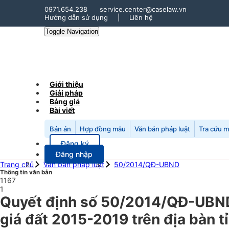
0971.654.238
service.center@caselaw.vn
Hướng dẫn sử dụng
|
Liên hệ
Toggle Navigation
Giới thiệu
Giải pháp
Bảng giá
Bài viết
Bản án
Hợp đồng mẫu
Văn bản pháp luật
Tra cứu 
Đăng ký
Đăng nhập
Trang chủ
Văn bản pháp luật
50/2014/QĐ-UBND
Thông tin văn bản
1167
1
Quyết định số 50/2014/QĐ-UBND
giá đất 2015-2019 trên địa bàn 