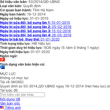
Số hiệu văn bản:
50/2014/QĐ-UBND
Loại văn bản:
Quyết định
Cơ quan ban hành:
Tỉnh Hà Nam
Ngày ban hành:
19-12-2014
Ngày có hiệu lực:
01-01-2015
Ngày bị sửa đổi, bổ sung lần 1:
10-01-2015
Ngày bị sửa đổi, bổ sung lần 2:
05-02-2016
Ngày bị sửa đổi, bổ sung lần 3:
15-02-2016
Ngày bị sửa đổi, bổ sung lần 4:
26-05-2016
Ngày bị bãi bỏ, thay thế:
01-01-2020
Hết hiệu lực
Tình trạng hiệu lực:
Thời gian duy trì hiệu lực:
1826 ngày
(
5 năm
0 tháng
1 ngày
)
Ngày hết hiệu lực:
01-01-2020
Ngôn ngữ:
Định dạng văn bản hiện có:
MỤC LỤC
Không có mục lục
Tải về (WORD)
Quyet dinh so 50-2014_QD-UBND ngay 19-12-2014 (Het hieu luc).d
Tải lược đồ
Nội dung VB
Văn bản gốc
Tiếng anh