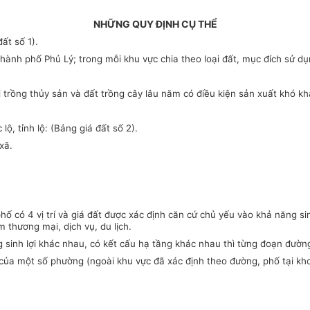
NHỮNG QUY ĐỊNH CỤ THỂ
ất số 1).
hành phố Phủ Lý; trong mỗi khu vực chia theo loại đất, mục đích sử dụ
 trồng th
ủy
sản và đất trồng cây lâu năm có điều kiện sản xuất khó khăn
ộ, tỉnh lộ: (Bảng giá đất số 2).
xã.
ó 4 vị trí và giá đất được xác định căn cứ chủ yếu vào khả năng sinh l
m thương mại, dịch vụ, du lịch.
nh lợi khác nhau, có kết cấu hạ tầng khác nhau thì từng đoạn đường
của một số phường (ngoài khu vực đã xác định theo đường, phố tại kh