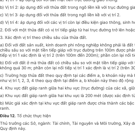
b)
Vị trí 2: áp dụng đối với thửa đất trong ngõ liền kề với trục đường gi
c)
Vị trí 3: áp dụng đối với thửa đất trong ngõ liền kề với vị trí 2.
d
)
Vị trí 4: áp dụng đối với các vị trí còn lại điều kiện giao thông, sinh 
2.
Đối với một thửa đất có vị trí tiếp giáp từ hai trục đường trở lên ho
3.
Xác định vị
tr
í theo chiều sâu của thửa đất.
a)
Đối với đất sản xuất, kinh doanh phi nông nghiệp không phải là đất
chiều sâu so với mặt tiền tiếp giáp với trục đường trên
100
m được phân 
tiếp vị trí 1 xác định là vị trí 2 (trên
100
m đến 200m); phần còn lại nối tiếp
b)
Đối với đất ở mà thửa đất có chiều sâu so với mặt tiền tiếp giáp với 
không quá 30 m; phần còn lại nối tiếp vị trí 1 xác định là vị trí 2 (trên 30
c) Trường hợp thửa đất theo quy định tại các điểm a, b khoản này mà h
như vị trí 1, 2, 3, 4 theo quy định tại điểm a, b khoản này theo độ rộng 
4.
Khu vực đất giáp ranh giữa hai khu vực (trục đường) của các xã, gi
a)
Khu vực đất giáp ranh giữa hai khu vực là 200 mét (được xác định từ
b)
Mức giá xác định tại khu vực đất giáp ranh được chia thành các bậc
ranh.
Điều 12.
Tổ chức thực hiện
Thủ trưởng các Sở, ngành: Tài chính, Tài
n
guyên và Môi trường, Xây d
Quy định này
.