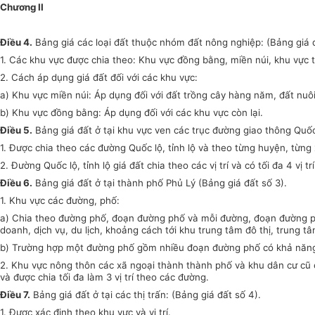
Chương II
Điều 4.
Bảng giá các loại đất thuộc nhóm đất nông nghiệp: (Bảng giá đ
1.
Các khu vực được chia theo: Khu vực đồng bằng, miền núi, khu vực t
2.
Cách áp dụng giá đất đối với các khu vực:
a)
Khu vực miền núi: Áp dụng đối với đất trồng cây hàng năm, đất nuôi
b)
Khu vực đồng bằng: Áp dụng đối với các khu vực còn lại.
Điều 5.
Bảng giá đất ở tại khu vực ven các trục đường giao thông Quốc l
1.
Được chia theo các đường Quốc lộ, tỉnh lộ và theo từng huyện, từng 
2.
Đường Quốc lộ, tỉnh lộ giá đất chia theo các vị trí và có tối đa 4 vị trí
Điều 6.
Bảng giá đất ở tại thành phố Phủ Lý (Bảng giá đất số 3).
1.
Khu vực các đường, phố:
a)
Chia theo đường phố, đoạn đường phố và mỗi đường, đoạn đường phố c
doanh, dịch vụ, du lịch, khoảng cách tới khu trung tâm đô thị, trung tâ
b)
Trường hợp một đường phố gồm nhiều đoạn đường phố có khả năng si
2.
Khu vực nông thôn các xã ngoại thành thành phố và khu dân cư cũ 
và được chia tối đa làm 3 vị trí theo các đường.
Điều 7.
Bảng giá đất ở tại các thị trấn: (Bảng giá đất số 4).
1.
Được xác định theo khu vực và vị trí.