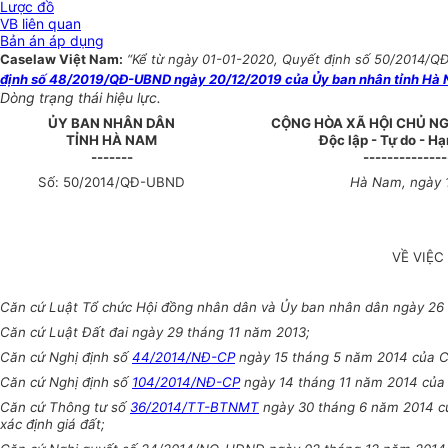
Lược đồ
VB liên quan
Bản án áp dụng
Caselaw Việt Nam:
“Kể từ ngày 01-01-2020, Quyết định số 50/2014/QĐ
định số 48/2019/QĐ-UBND ngày 20/12/2019 của Ủy ban nhân tỉnh Hà N
Dòng trạng thái hiệu lực.
ỦY BAN NHÂN DÂN
CỘNG HÒA XÃ HỘI CHỦ NG
TỈNH HÀ NAM
Độc lập - Tự do - H
-------
--------------
Số:
50
/2014/QĐ-UBND
Hà N
am
, ngày
VỀ VIỆC
Căn cứ Luật Tổ chức Hội đồng nhân dân và
Ủy ban
nhân dân ngày 26 
Căn cứ Luật Đất đai ngày 29 tháng 11 năm 2013;
Căn cứ Nghị định số
44/2014/NĐ-CP
ngày 15 tháng 5 năm 2014 của Ch
Căn cứ Nghị định số
104/2014/NĐ-CP
ngày 14 tháng 11 năm 2014 của 
Căn cứ Thông tư số
36/2014/TT-BTNMT
ngày 30 tháng 6 năm 2014 của 
xác định giá đất;