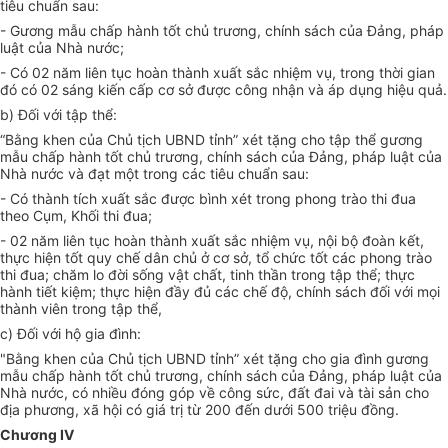
tiêu chuẩn sau:
- Gương mẫu chấp hành tốt chủ trương, chính sách của Đảng, pháp
luật của Nhà nước;
- Có 02 năm liên tục hoàn thành xuất sắc nhiệm vụ, trong thời gian
đó có 02 sáng kiến cấp cơ sở được công nhận và áp dụng hiệu quả.
b) Đối với tập thể:
“Bằng khen của Chủ tịch UBND tỉnh” xét tặng cho tập thể gương
mẫu chấp hành tốt chủ trương, chính sách của Đảng, pháp luật của
Nhà nước và đạt một trong các tiêu chuẩn sau:
- Có thành tích xuất sắc được bình xét trong phong trào thi đua
theo Cụm, Khối thi đua;
- 02 năm liên tục hoàn thành xuất sắc nhiệm vụ, nội bộ đoàn kết,
thực hiện tốt quy chế dân chủ ở cơ sở, tổ chức tốt các phong trào
thi đua; chăm lo đời sống vật chất, tinh thần trong tập thể; thực
hành tiết kiệm; thực hiện đầy đủ các chế độ, chính sách đối với mọi
thành viên trong tập thể,
c) Đối với hộ gia đình:
"Bằng khen của Chủ tịch UBND tỉnh” xét tặng cho gia đình gương
mẫu chấp hành tốt chủ trương, chính sách của Đảng, pháp luật của
Nhà nước, có nhiều đóng góp về công sức, đất đai và tài sản cho
địa phương, xã hội có giá trị từ 200 đến dưới 500 triệu đồng.
Chương IV