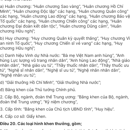
a) Huân chương: “Huân chương Sao vàng”, “Huân chương Hồ Chí
Minh”, “Huân chương Độc lập” các hạng, “Huân chương Quân công”
các hạng, “Huân chương Lao động” các hạng, “Huân chương Bảo vệ
Tổ quốc” các hạng, “Huân chương Chiến công” các hạng, “Huân
chương Đại đoàn kết dân tộc”, “Huân chương Dũng cảm”, “Huân
chương Hữu nghị”;
b) Huy chương: “Huy chương Quân kỳ quyết thắng”, “Huy chương Vì
an ninh Tổ quốc”, “Huy chương Chiến sĩ vẻ vang” các hạng, “Huy
chương Hữu nghị”;
c) Danh hiệu Vinh dự Nhà nước: “Bà mẹ Việt Nam anh hùng”, “Anh
hùng Lực lượng vũ trang nhân dân”, “Anh hùng Lao động”, “Nhà giáo
nhân dân”, ‘‘Nhà giáo ưu tú”, “Thầy thuốc nhân dân”, “Thầy thuốc ưu
tú”, “Nghệ sĩ nhân dân”, "Nghệ sĩ ưu tú”, “Nghệ nhân nhân dân”,
“Nghệ nhân ưu tú”;
d) “Giải thưởng Hồ Chí Minh”, “Giải thưởng Nhà nước”;
đ) Bằng khen của Thủ tướng Chính phủ.
2. Cấp Bộ, ngành, đoàn thể Trung ương: “Bằng khen của Bộ, ngành,
đoàn thể Trung ương”, “Kỷ niệm chương”,
3. Cấp tỉnh: “Bằng khen của Chủ tịch UBND tỉnh”, “Huy hiệu”.
4. Cấp cơ sở: Giấy khen.
Điều 20. Các loại hình khen thưởng, gồm;