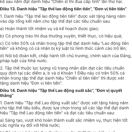
kề sau năm đạt danh hiệu “Chiến sĩ thi đua cấp tỉnh” lần thứ hai.
Điều 13. Danh hiệu “Tập thể lao động tiên tiến”, “Đơn vị tiên tiến”
1. Danh hiệu “Tập thể lao động tiên tiến” được xét tặng hàng năm
vào dịp tổng kết năm cho tập thể đạt các tiêu chuẩn sau:
a) Hoàn thành tốt nhiệm vụ và kế hoạch được giao;
b) Có phong trào thi đua thường xuyên, thiết thực, có hiệu quả;
c) Có trên 50% cá nhân trong tập thể đạt danh hiệu “Lao động tiên
tiến” và không có cá nhân bị kỷ luật từ hình thức cảnh cáo trở lên;
d) Nội bộ đoàn kết, chấp hành tốt chủ trương, chính sách của Đảng,
pháp luật của Nhà nước.
2. Tập thể thuộc lực lượng vũ trang nhân dân đạt các tiêu chuẩn
quy định tại các điểm a, b và d Khoản 1 Điều này có trên 50% cá
nhân trong tập thể đạt danh hiệu “Chiến sĩ tiên tiến” thì được xét
tặng danh hiệu “Đơn vị tiên tiến”.
Điều 14. Danh hiệu “Tập thể Lao động xuất sắc”, “Đơn vị quyết
thắng”
1. Danh hiệu “Tập thể Lao động xuất sắc” được xét tặng hàng năm
cho tập thể tiêu biểu, được lựa chọn trong số các tập thể đạt danh
hiệu “Tập thể Lao động tiên tiến” và đạt các tiêu chuẩn sau:
a) Sáng tạo, vượt khó hoàn thành xuất sắc nhiệm vụ, thực hiện tốt
các nghĩa vụ đối với Nhà nước;