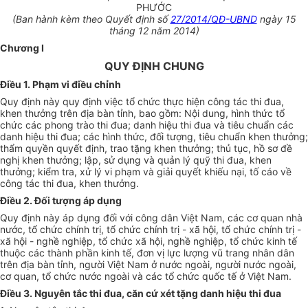
PHƯỚC
(Ban hành kèm theo Quyết định số
27/2014/QĐ-UBND
ngày 15
tháng 12 năm 2014)
Chương I
QUY ĐỊNH CHUNG
Điều 1. Phạm vi điều chỉnh
Quy định này quy định việc tổ chức thực hiện công tác thi đua,
khen thưởng trên địa bàn tỉnh, bao gồm: Nội dung, hình thức tổ
chức các phong trào thi đua; danh hiệu thi đua và tiêu chuẩn các
danh hiệu thi đua; các hình thức, đối tượng, tiêu chuẩn khen thưởng;
thẩm quyền quyết định, trao tặng khen thưởng; thủ tục, hồ sơ đề
nghị khen thưởng; lập, sử dụng và quản lý quỹ thi đua, khen
thưởng; kiểm tra, xử lý vi phạm và giải quyết khiếu nại, tố cáo về
công tác thi đua, khen thưởng.
Điều 2. Đối tượng áp dụng
Quy định này áp dụng đối với công dân Việt Nam, các cơ quan nhà
nước, tổ chức chính trị, tổ chức chính trị - xã hội, tổ chức chính trị -
xã hội - nghề nghiệp, tổ chức xã hội, nghề nghiệp, tổ chức kinh tế
thuộc các thành phần kinh tế, đơn vị lực lượng vũ trang nhân dân
trên địa bàn tỉnh, người Việt Nam ở nước ngoài, người nước ngoài,
cơ quan, tổ chức nước ngoài và các tổ chức quốc tế ở Việt Nam.
Điều 3. Nguyên tắc thi đua, căn cứ xét tặng danh hiệu thi đua