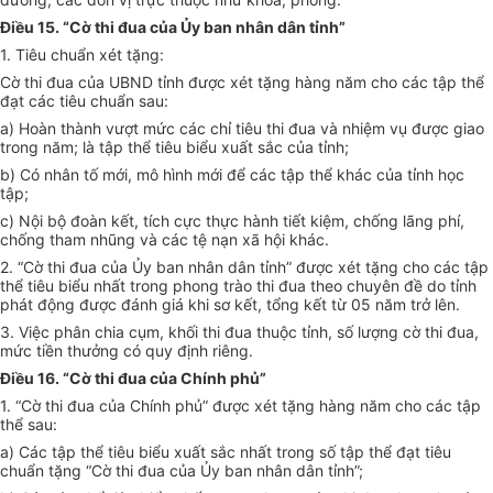
Điều 15. “Cờ thi đua của Ủy ban nhân dân tỉnh”
1. Tiêu chuẩn xét tặng:
Cờ thi đua của UBND tỉnh được xét tặng hàng năm cho các tập thể
đạt các tiêu chuẩn sau:
a) Hoàn thành vượt mức các chỉ tiêu thi đua và nhiệm vụ được giao
trong năm; là tập thể tiêu biểu xuất sắc của tỉnh;
b) Có nhân tố mới, mô hình mới để các tập thể khác của tỉnh học
tập;
c) Nội bộ đoàn kết, tích cực thực hành tiết kiệm, chống lãng phí,
chống tham nhũng và các tệ nạn xã hội khác.
2. “Cờ thi đua của Ủy ban nhân dân tỉnh” được xét tặng cho các tập
thể tiêu biểu nhất trong phong trào thi đua theo chuyên đề do tỉnh
phát động được đánh giá khi sơ kết, tổng kết từ 05 năm trở lên.
3. Việc phân chia cụm, khối thi đua thuộc tỉnh, số lượng cờ thi đua,
mức tiền thưởng có quy định riêng.
Điều 16. “Cờ thi đua của Chính phủ”
1. “Cờ thi đua của Chính phủ” được xét tặng hàng năm cho các tập
thể sau:
a) Các tập thể tiêu biểu xuất sắc nhất trong số tập thể đạt tiêu
chuẩn tặng “Cờ thi đua của Ủy ban nhân dân tỉnh”;