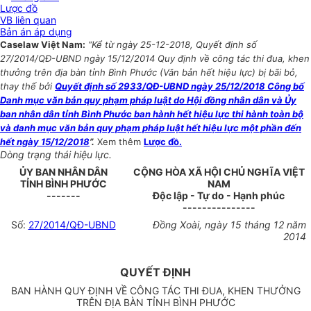
Lược đồ
VB liên quan
Bản án áp dụng
Caselaw Việt Nam:
“Kể từ ngày 25-12-2018, Quyết định số
27/2014/QĐ-UBND ngày 15/12/2014 Quy định về công tác thi đua, khen
thưởng trên địa bàn tỉnh Bình Phước (Văn bản hết hiệu lực) bị bãi bỏ,
thay thế bởi
Quyết định số 2933/QĐ-UBND ngày 25/12/2018 Công bố
Danh mục văn bản quy phạm pháp luật do Hội đồng nhân dân và Ủy
ban nhân dân tỉnh Bình Phước ban hành hết hiệu lực thi hành toàn bộ
và danh mục văn bản quy phạm pháp luật hết hiệu lực một phần đến
hết ngày 15/12/2018
”.
Xem thêm
Lược đồ.
Dòng trạng thái hiệu lực.
ỦY BAN NHÂN DÂN
CỘNG HÒA XÃ HỘI CHỦ NGHĨA VIỆT
TỈNH BÌNH PHƯỚC
NAM
-------
Độc lập - Tự do - Hạnh phúc
---------------
Số:
27/2014/QĐ-UBND
Đồng Xoài, ngày 15 tháng 12 năm
2014
QUYẾT ĐỊNH
BAN HÀNH QUY ĐỊNH VỀ CÔNG TÁC THI ĐUA, KHEN THƯỞNG
TRÊN ĐỊA BÀN TỈNH BÌNH PHƯỚC