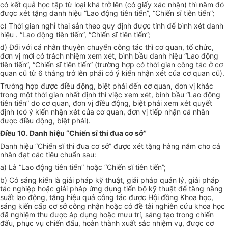
có kết quả học tập từ loại khá trở lên (có giấy xác nhận) thì năm đó
được xét tặng danh hiệu “Lao động tiên tiến”, “Chiến sĩ tiên tiến”;
c) Thời gian nghỉ thai sản theo quy định được tính để bình xét danh
hiệu . “Lao động tiên tiến”, “Chiến sĩ tiên tiến”;
d) Đối với cá nhân thuyên chuyển công tác thì cơ quan, tổ chức,
đơn vị mới có trách nhiệm xem xét, bình bầu danh hiệu “Lao động
tiên tiến”, “Chiến sĩ tiên tiến” (trường hợp có thời gian công tác ở cơ
quan cũ từ 6 tháng trở lên phải có ý kiến nhận xét của cơ quan cũ).
Trường hợp được điều động, biệt phái đến cơ quan, đơn vị khác
trong một thời gian nhất định thì việc xem xét, bình bầu “Lao động
tiên tiến” do cơ quan, đơn vị điều động, biệt phái xem xét quyết
định (có ý kiến nhận xét của cơ quan, đơn vị tiếp nhận cá nhân
được điều động, biệt phái).
Điều 10. Danh hiệu “Chiến sĩ thi đua cơ sở”
Danh hiệu “Chiến sĩ thi đua cơ sở” được xét tặng hàng năm cho cá
nhân đạt các tiêu chuẩn sau:
a) Là “Lao động tiên tiến” hoặc “Chiến sĩ tiên tiến”;
b) Có sáng kiến là giải pháp kỹ thuật, giải pháp quản lý, giải pháp
tác nghiệp hoặc giải pháp ứng dụng tiến bộ kỹ thuật để tăng năng
suất lao động, tăng hiệu quả công tác được Hội đồng Khoa học,
sáng kiến cấp cơ sở công nhận hoặc có đề tài nghiên cứu khoa học
đã nghiệm thu được áp dụng hoặc mưu trí, sáng tạo trong chiến
đấu, phục vụ chiến đấu, hoàn thành xuất sắc nhiệm vụ, được cơ