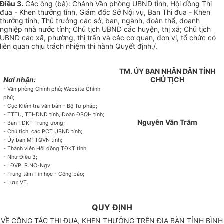
Điều 3.
Các ông (bà): Chánh Văn phòng UBND tỉnh, Hội đồng Thi
đua - Khen thưởng tỉnh, Giám đốc Sở Nội vụ, Ban Thi đua - Khen
thưởng tỉnh, Thủ trưởng các sở, ban, ngành, đoàn thể, doanh
nghiệp nhà nước tỉnh; Chủ tịch UBND các huyện, thị xã; Chủ tịch
UBND các xã, phường, thị trấn và các cơ quan, đơn vị, tổ chức có
liên quan chịu trách nhiệm thi hành Quyết định./.
TM. ỦY BAN NHÂN DÂN TỈNH
Nơi nhận:
CHỦ TỊCH
- Văn phòng Chính phủ; Website Chính
phủ;
- Cục Kiểm tra văn bản - Bộ Tư pháp;
- TTTU, TTHĐND tỉnh, Đoàn ĐBQH tỉnh;
Nguyễn Văn Trăm
- Ban TĐKT Trung ương;
- Chủ tịch, các PCT UBND tỉnh;
- Ủy ban MTTQVN tỉnh;
- Thành viên Hội đồng TĐKT tỉnh;
- Như Điều 3;
- LĐVP, P.NC-Ngv;
- Trung tâm Tin học - Công báo;
- Lưu: VT.
QUY ĐỊNH
VỀ CÔNG TÁC THI ĐUA, KHEN THƯỞNG TRÊN ĐỊA BÀN TỈNH BÌNH