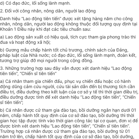
d) Có đạo đức, lối sống lành mạnh.
2. Đối với công nhân, nông dân, người lao động
Danh hiệu “Lao động tiên tiến” được xét tặng hàng năm cho công
nhân, nông dân, người lao động không thuộc đối tượng quy định tại
Khoản 1 Điều này khi đạt các tiêu chuẩn sau:
a) Lao động sản xuất có hiệu quả, tích cực tham gia phong trào thi
đua và hoạt động xã hội;
b) Gương mẫu chấp hành tốt chủ trương, chính sách của Đảng,
pháp luật của Nhà nước; có đạo đức, lối sống lành mạnh, đoàn kết,
tương trợ giúp đỡ mọi người trong cộng đồng.
3. Những trường hợp sau đây vẫn được xét danh hiệu “Lao động
tiên tiến”, “Chiến sĩ tiên tiến”
a) Cá nhân tham gia chiến đấu, phục vụ chiến đấu hoặc có hành
động dũng cảm cứu người, cứu tài sản dẫn đến bị thương tích cần
điều trị, điều dưỡng theo kết luận của cơ sở y tế thì thời gian điều trị,
điều dưỡng được tính để xét danh hiệu ‘‘Lao động tiên tiến”, “Chiến
sĩ tiên tiến”;
b) Cá nhân được cử tham gia đào tạo, bồi dưỡng ngắn hạn dưới 01
năm, chấp hành tốt quy định của cơ sở đào tạo, bồi dưỡng thì thời
gian học tập được tính vào thời gian công tác tại cơ quan, đơn vị để
được bình xét danh hiệu “Lao động tiên tiến”, “Chiến sĩ tiên tiến”.
Trường hợp cá nhân được cử tham gia đào tạo, bồi dưỡng từ 01
năm trở lên, chấp hành tốt quy định của cơ sở đào tạo, bồi dưỡng,