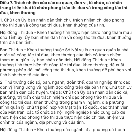
Điều 7. Trách nhiệm của các cơ quan, đơn vị, tổ chức, cá nhân
trong triển khai tổ chức phong trào thi đua và trong công tác thi
đua, khen thưởng
1. Chủ tịch Ủy ban nhân dân tỉnh chịu trách nhiệm chỉ đạo phong
trào thi đua và công tác thi đua, khen thưởng của tỉnh.
Hội đồng Thi đua - Khen thưởng tỉnh thực hiện chức năng tham mưu
cho Tỉnh ủy, Ủy ban nhân dân tỉnh về công tác thi đua, khen thưởng
trên địa bàn tỉnh.
Ban Thi đua - Khen thưởng thuộc Sở Nội vụ là cơ quan quản lý nhà
nước về công tác thi đua, khen thưởng của tỉnh có trách nhiệm
tham mưu giúp Ủy ban nhân dân tỉnh, Hội đồng Thi đua - Khen
thưởng tỉnh thực hiện tốt công tác thi đua, khen thưởng; đề xuất
phương pháp đổi mới công tác thi đua, khen thưởng để phù hợp với
tình hình thực tế của tỉnh.
2. Thủ trưởng các sở, ban, ngành, đoàn thể, doanh nghiệp tỉnh; các
đơn vị Trung ương và ngành dọc đóng trên địa bàn tỉnh; Chủ tịch Ủy
ban nhân dân các huyện, thị xã; Chủ tịch Ủy ban nhân dân các xã,
phường, thị trấn chịu trách nhiệm chỉ đạo phong trào thi đua và
công tác thi đua, khen thưởng trong phạm vi ngành, địa phương
mình quản lý; chủ trì phối hợp với Mặt trận Tổ quốc, các thành viên
của Mặt trận, các tổ chức xã hội, nghề nghiệp khác cùng cấp để
thực hiện các phong trào thi đua thực hiện các chỉ tiêu nhiệm vụ
chính trị của ngành, địa phương và của tỉnh.
Hội đồng Thi đua - Khen thưởng của ngành, địa phương có trách