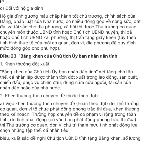
phí;
c) Đối với hộ gia đình
Hộ gia đình gương mẫu chấp hành tốt chủ trương, chính sách của
Đảng, pháp luật của Nhà nước, có nhiều đóng góp về công sức, đất
đai và tài sản cho địa phương, xã hội thì được Thủ trưởng cơ quan
chuyên môn thuộc UBND tỉnh hoặc Chủ tịch UBND huyện, thị xã
hoặc Chủ tịch UBND xã, phường, thị trấn tặng giấy khen (tùy theo
tình hình thực tế của mỗi cơ quan, đơn vị, địa phương để quy định
mức đóng góp cho phù hợp).
Điều 23. “Bằng khen của Chủ tịch Ủy ban nhân dân tỉnh
1. Khen thưởng đột xuất
“Bằng khen của Chủ tịch Ủy ban nhân dân tỉnh” xét tặng cho tập
thể, cá nhân lập được thành tích đột xuất trong lao động, sản xuất,
chiến đấu, phục vụ chiến đấu; dũng cảm cứu người, tài sản của
nhân dân hoặc của nhà nước.
2. Khen thưởng theo chuyên đề (hoặc theo đợt)
a) Việc khen thưởng theo chuyên đề (hoặc theo đợt) do Thủ trưởng
cơ quan, đơn vị tổ chức phát động phong trào thi đua, khen thưởng
theo kế hoạch. Trường hợp chuyên đề có phạm vi rộng trong toàn
tỉnh, do tỉnh phát động (có văn bản phát động phong trào thi đua)
thì Thủ trưởng cơ quan, đơn vị chủ trì tham mưu tỉnh phát động lựa
chọn những tập thể, cá nhân tiêu
biểu, xuất sắc đề nghị Chủ tịch UBND tỉnh tặng Bằng khen, số lượng