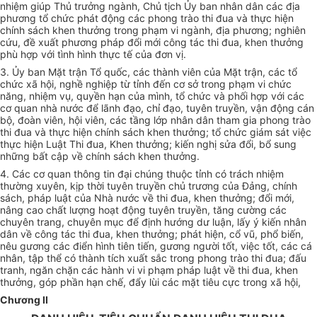
nhiệm giúp Thủ trưởng ngành, Chủ tịch Ủy ban nhân dân các địa
phương tổ chức phát động các phong trào thi đua và thực hiện
chính sách khen thưởng trong phạm vi ngành, địa phương; nghiên
cứu, đề xuất phương pháp đổi mới công tác thi đua, khen thưởng
phù hợp với tình hình thực tế của đơn vị.
3. Ủy ban Mặt trận Tổ quốc, các thành viên của Mặt trận, các tổ
chức xã hội, nghề nghiệp từ tỉnh đến cơ sở trong phạm vi chức
năng, nhiệm vụ, quyền hạn của mình, tổ chức và phối hợp với các
cơ quan nhà nước để lãnh đạo, chỉ đạo, tuyên truyền, vận động cán
bộ, đoàn viên, hội viên, các tầng lớp nhân dân tham gia phong trào
thi đua và thực hiện chính sách khen thưởng; tổ chức giám sát việc
thực hiện Luật Thi đua, Khen thưởng; kiến nghị sửa đổi, bổ sung
những bất cập về chính sách khen thưởng.
4. Các cơ quan thông tin đại chúng thuộc tỉnh có trách nhiệm
thường xuyên, kịp thời tuyên truyền chủ trương của Đảng, chính
sách, pháp luật của Nhà nước về thi đua, khen thưởng; đổi mới,
nâng cao chất lượng hoạt động tuyên truyền, tăng cường các
chuyên trang, chuyên mục để định hướng dư luận, lấy ý kiến nhân
dân về công tác thi đua, khen thưởng; phát hiện, cổ vũ, phổ biến,
nêu gương các điển hình tiên tiến, gương người tốt, việc tốt, các cá
nhân, tập thể có thành tích xuất sắc trong phong trào thi đua; đấu
tranh, ngăn chặn các hành vi vi phạm pháp luật về thi đua, khen
thưởng, góp phần hạn chế, đẩy lùi các mặt tiêu cực trong xã hội,
Chương II