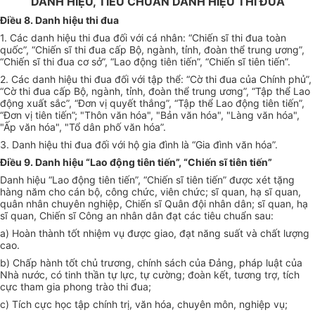
DANH HIỆU, TIÊU CHUẨN DANH HIỆU THI ĐUA
Điều 8. Danh hiệu thi đua
1. Các danh hiệu thi đua đối với cá nhân: “Chiến sĩ thi đua toàn
quốc”, “Chiến sĩ thi đua cấp Bộ, ngành, tỉnh, đoàn thể trung ương”,
“Chiến sĩ thi đua cơ sở”, “Lao động tiên tiến”, “Chiến sĩ tiên tiến”.
2. Các danh hiệu thi đua đối với tập thể: “Cờ thi đua của Chính phủ”,
“Cờ thi đua cấp Bộ, ngành, tỉnh, đoàn thể trung ương”, “Tập thể Lao
động xuất sắc”, “Đơn vị quyết thắng”, “Tập thể Lao động tiên tiến”,
“Đơn vị tiên tiến”; "Thôn văn hóa", "Bản văn hóa", "Làng văn hóa",
"Ấp văn hóa", "Tổ dân phố văn hóa”.
3. Danh hiệu thi đua đối với hộ gia đình là “Gia đình văn hóa”.
Điều 9. Danh hiệu “Lao động tiên tiến”, “Chiến sĩ tiên tiến”
Danh hiệu “Lao động tiên tiến”, “Chiến sĩ tiên tiến” được xét tặng
hàng năm cho cán bộ, công chức, viên chức; sĩ quan, hạ sĩ quan,
quân nhân chuyên nghiệp, Chiến sĩ Quân đội nhân dân; sĩ quan, hạ
sĩ quan, Chiến sĩ Công an nhân dân đạt các tiêu chuẩn sau:
a) Hoàn thành tốt nhiệm vụ được giao, đạt năng suất và chất lượng
cao.
b) Chấp hành tốt chủ trương, chính sách của Đảng, pháp luật của
Nhà nước, có tinh thần tự lực, tự cường; đoàn kết, tương trợ, tích
cực tham gia phong trào thi đua;
c) Tích cực học tập chính trị, văn hóa, chuyên môn, nghiệp vụ;