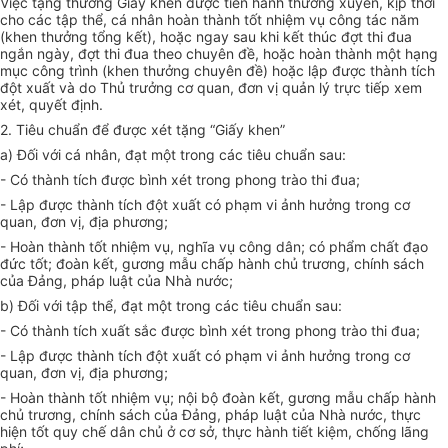
Việc tặng thưởng Giấy khen được tiến hành thường xuyên, kịp thời
cho các tập thể, cá nhân hoàn thành tốt nhiệm vụ công tác năm
(khen thưởng tổng kết), hoặc ngay sau khi kết thúc đợt thi đua
ngắn ngày, đợt thi đua theo chuyên đề, hoặc hoàn thành một hạng
mục công trình (khen thưởng chuyên đề) hoặc lập được thành tích
đột xuất và do Thủ trưởng cơ quan, đơn vị quản lý trực tiếp xem
xét, quyết định.
2. Tiêu chuẩn để được xét tặng “Giấy khen”
a) Đối với cá nhân, đạt một trong các tiêu chuẩn sau:
- Có thành tích được bình xét trong phong trào thi đua;
- Lập được thành tích đột xuất có phạm vi ảnh hưởng trong cơ
quan, đơn vị, địa phương;
- Hoàn thành tốt nhiệm vụ, nghĩa vụ công dân; có phẩm chất đạo
đức tốt; đoàn kết, gương mẫu chấp hành chủ trương, chính sách
của Đảng, pháp luật của Nhà nước;
b) Đối với tập thể, đạt một trong các tiêu chuẩn sau:
- Có thành tích xuất sắc được bình xét trong phong trào thi đua;
- Lập được thành tích đột xuất có phạm vi ảnh hưởng trong cơ
quan, đơn vị, địa phương;
- Hoàn thành tốt nhiệm vụ; nội bộ đoàn kết, gương mẫu chấp hành
chủ trương, chính sách của Đảng, pháp luật của Nhà nước, thực
hiện tốt quy chế dân chủ ở cơ sở, thực hành tiết kiệm, chống lãng