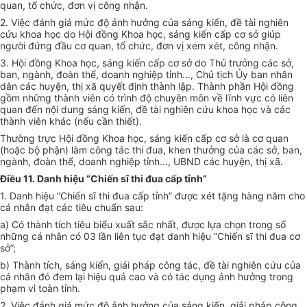
quan, tổ chức, đơn vị công nhận.
2. Việc đánh giá mức độ ảnh hưởng của sáng kiến, đề tài nghiên
cứu khoa học do Hội đồng Khoa học, sáng kiến cấp cơ sở giúp
người đứng đầu cơ quan, tổ chức, đơn vị xem xét, công nhận.
3. Hội đồng Khoa học, sáng kiến cấp cơ sở do Thủ trưởng các sở,
ban, ngành, đoàn thể, doanh nghiệp tỉnh..., Chủ tịch Ủy ban nhân
dân các huyện, thị xã quyết định thành lập. Thành phần Hội đồng
gồm những thành viên có trình độ chuyên môn về lĩnh vực có liên
quan đến nội dung sáng kiến, đề tài nghiên cứu khoa học và các
thành viên khác (nếu cần thiết).
Thường trực Hội đồng Khoa học, sáng kiến cấp cơ sở là cơ quan
(hoặc bộ phận) làm công tác thi đua, khen thưởng của các sở, ban,
ngành, đoàn thể, doanh nghiệp tỉnh..., UBND các huyện, thị xã.
Điều 11. Danh hiệu “Chiến sĩ thi đua cấp tỉnh”
1. Danh hiệu “Chiến sĩ thi đua cấp tỉnh” được xét tặng hàng năm cho
cá nhân đạt các tiêu chuẩn sau:
a) Có thành tích tiêu biểu xuất sắc nhất, được lựa chọn trong số
những cá nhân có 03 lần liên tục đạt danh hiệu “Chiến sĩ thi đua cơ
sở”;
b) Thành tích, sáng kiến, giải pháp công tác, đề tài nghiên cứu của
cá nhân đó đem lại hiệu quả cao và có tác dụng ảnh hưởng trong
phạm vi toàn tỉnh.
2. Việc đánh giá mức độ ảnh hưởng của sáng kiến, giải pháp công