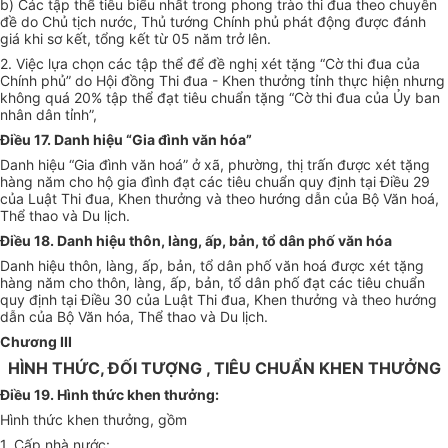
b) Các tập thể tiêu biểu nhất trong phong trào thi đua theo chuyên
đề do Chủ tịch nước, Thủ tướng Chính phủ phát động được đánh
giá khi sơ kết, tổng kết từ 05 năm trở lên.
2. Việc lựa chọn các tập thể để đề nghị xét tặng “Cờ thi đua của
Chính phủ” do Hội đồng Thi đua - Khen thưởng tỉnh thực hiện nhưng
không quá 20% tập thể đạt tiêu chuẩn tặng “Cờ thi đua của Ủy ban
nhân dân tỉnh”,
Điều 17. Danh hiệu “Gia đình văn hóa”
Danh hiệu “Gia đình văn hoá” ở xã, phường, thị trấn được xét tặng
hàng năm cho hộ gia đình đạt các tiêu chuẩn quy định tại Điều 29
của Luật Thi đua, Khen thưởng và theo hướng dẫn của Bộ Văn hoá,
Thể thao và Du lịch.
Điều 18. Danh hiệu thôn, làng, ấp, bản, tổ dân phố văn hóa
Danh hiệu thôn, làng, ấp, bản, tổ dân phố văn hoá được xét tặng
hàng năm cho thôn, làng, ấp, bản, tổ dân phố đạt các tiêu chuẩn
quy định tại Điều 30 của Luật Thi đua, Khen thưởng và theo hướng
dẫn của Bộ Văn hóa, Thể thao và Du lịch.
Chương III
HÌNH THỨC, ĐỐI TƯỢNG , TIÊU CHUẨN KHEN THƯỞNG
Điều 19. Hình thức khen thưởng:
Hình thức khen thưởng, gồm
1. Cấp nhà nước: