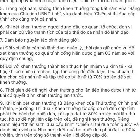
thưởng cấp Nhà nước hoặc danh hiệu “Chiến sĩ thi đua toàn quốc”.
5. Trong một năm, không trình khen thưởng tổng kết năm vừa “Bằng
khen của Chủ tịch UBND tỉnh”, vừa danh hiệu “Chiến sĩ thi đua cấp
tỉnh” cho cùng một cá nhân.
6. Khi xét khen thưởng người đứng đầu cơ quan, tổ chức, đơn vị
phải căn cứ vào thành tích của tập thể do cá nhân đó lãnh đạo.
7. Đảm bảo nguyên tắc bình đẳng giới:
a) Đối với nữ là cán bộ lãnh đạo, quản lý, thời gian giữ chức vụ để
xét khen thưởng có quá trình cống hiến được giảm 03 năm so với
quy định chung;
b) Đối với khen thưởng thành tích thực hiện nhiệm vụ kinh tế - xã
hội, khi có nhiều cá nhân, tập thể cùng đủ điều kiện, tiêu chuẩn thì
lựa chọn cá nhân nữ và tập thể có tỷ lệ nữ từ 70% trở lên để xét
khen thưởng.
8. Thời gian để đề nghị khen thưởng cho lần tiếp theo được tính từ
khi có quyết định khen thưởng lần trước.
9. Khi bình xét khen thưởng từ Bằng khen của Thủ tướng Chính phủ
trở lên, Hội đồng Thi đua - Khen thưởng từ cấp cơ sở đến cấp tỉnh
phải tiến hành bỏ phiếu kín, kết quả đạt từ 80% trở lên mới lập thủ
tục, hồ sơ đề nghị lên cấp trên xét, đề nghị khen thưởng. Riêng
danh hiệu “Chiến sĩ thi đua cấp tỉnh”, “Chiến sĩ thi đua toàn quốc” và
danh hiệu vinh dự Nhà nước kết quả bỏ phiếu kín phải đạt từ 90%
trở lên, tính trên tổng số thành viên Hội đồng cấp đó.