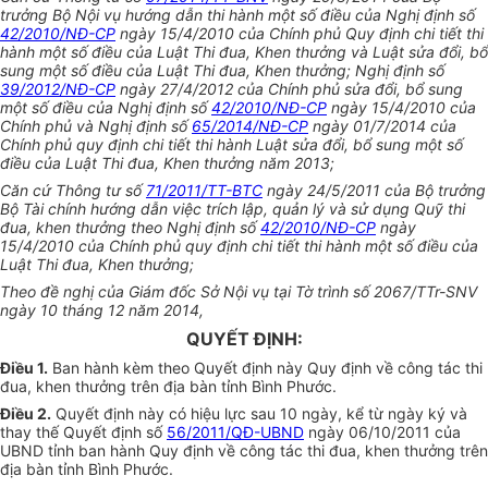
trưởng Bộ Nội vụ hướng dẫn thi hành một số điều của Nghị định số
42/2010/NĐ-CP
ngày 15/4/2010 của Chính phủ Quy định chi tiết thi
hành một số điều của Luật Thi đua, Khen thưởng và Luật sửa đổi, bổ
sung một số điều của Luật Thi đua, Khen thưởng; Nghị định số
39/2012/NĐ-CP
ngày 27/4/2012 của Chính phủ sửa đổi, bổ sung
một số điều của Nghị định số
42/2010/NĐ-CP
ngày 15/4/2010 của
Chính phủ và Nghị định số
65/2014/NĐ-CP
ngày 01/7/2014 của
Chính phủ quy định chi tiết thi hành Luật sửa đổi, bổ sung một số
điều của Luật Thi đua, Khen thưởng năm 2013;
Căn cứ Thông tư số
71/2011/TT-BTC
ngày 24/5/2011 của Bộ trưởng
Bộ Tài chính hướng dẫn việc trích lập, quản lý và sử dụng Quỹ thi
đua, khen thưởng theo Nghị định số
42/2010/NĐ-CP
ngày
15/4/2010 của Chính phủ quy định chi tiết thi hành một số điều của
Luật Thi đua, Khen thưởng;
Theo đề nghị của Giám đốc Sở Nội vụ tại Tờ trình số 2067/TTr-SNV
ngày 10 tháng 12 năm 2014,
QUYẾT ĐỊNH:
Điều 1.
Ban hành kèm theo Quyết định này Quy định về công tác thi
đua, khen thưởng trên địa bàn tỉnh Bình Phước.
Điều 2.
Quyết định này có hiệu lực sau 10 ngày, kể từ ngày ký và
thay thế Quyết định số
56/2011/QĐ-UBND
ngày 06/10/2011 của
UBND tỉnh ban hành Quy định về công tác thi đua, khen thưởng trên
địa bàn tỉnh Bình Phước.