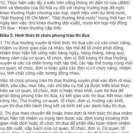
10. Thực hiện việc lấy ý kiến trên cổng thông tin điện tử của UBND
tỉnh và Website của Sở Nội vụ đối với những trường hợp đề nghị
khen thưởng Huân chương các loại, danh hiệu vinh dự Nhà nước,
“Giải thưởng Hồ Chí Minh”, “Giải thưởng Nhà nước” trong thời hạn 10
ngày làm việc (trừ khen thưởng đột xuất), trước khi họp Hội đồng
Thi đua - Khen thưởng cấp tỉnh.
Điều 5. Hình thức tổ chức phong trào thi đua
1. Thi đua thường xuyên là hình thức thi đua căn cứ vào chức năng,
nhiệm vụ được giao của cá nhân, tập thể để tổ chức phát động,
nhằm thực hiện tốt công việc hàng ngày, hàng tháng, hàng quý,
hàng năm của cơ quan, tổ chức, đơn vị. Đối tượng thi đua thường
xuyên là các cá nhân trong một tập thể, các tập thể trong cùng một
cơ quan, tổ chức, đơn vị hoặc giữa các đơn vị có chức năng, nhiệm
vụ, tính chất công việc tương đồng nhau.
Việc tổ chức phong trào thi đua thường xuyên phải xác định rõ mục
đích, yêu cầu, mục tiêu, các chỉ tiêu cụ thể và được triển khai thực
hiện tại cơ quan, tổ chức, đơn vị hoặc theo khối, cụm thi đua để
phát động phong trào thi đua, ký kết giao ước thi đua. Kết thúc năm
công tác, Thủ trưởng cơ quan, tổ chức, đơn vị, trưởng các khối,
cụm thi đua tiến hành tổng kết và bình xét các danh hiệu thi đua.
2. Thi đua theo chuyên đề (hoặc theo đợt) là hình thức thi đua nhằm
thực hiện tốt nhiệm vụ trọng tâm được xác định trong khoảng thời
gian nhất định hoặc tổ chức thi đua để phấn đấu hoàn thành nhiệm
vụ đột xuất, cấp bách của cơ quan, tổ chức, đơn vị. Cơ quan, tổ