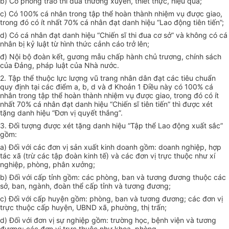
b) Có phong trào thi đua thường xuyên, thiết thực, hiệu quả;
c) Có 100% cá nhân trong tập thể hoàn thành nhiệm vụ được giao,
trong đó có ít nhất 70% cá nhân đạt danh hiệu “Lao động tiên tiến”;
d) Có cá nhân đạt danh hiệu “Chiến sĩ thi đua cơ sở” và không có cá
nhân bị kỷ luật từ hình thức cảnh cáo trở lên;
đ) Nội bộ đoàn kết, gương mẫu chấp hành chủ trương, chính sách
của Đảng, pháp luật của Nhà nước.
2. Tập thể thuộc lực lượng vũ trang nhân dân đạt các tiêu chuẩn
quy định tại các điểm a, b, d và đ Khoản 1 Điều này có 100% cá
nhân trong tập thể hoàn thành nhiệm vụ được giao, trong đó có ít
nhất 70% cá nhân đạt danh hiệu “Chiến sĩ tiên tiến” thì được xét
tặng danh hiệu “Đơn vị quyết thắng”.
3. Đối tượng được xét tặng danh hiệu “Tập thể Lao động xuất sắc”
gồm:
a) Đối với các đơn vị sản xuất kinh doanh gồm: doanh nghiệp, hợp
tác xã (trừ các tập đoàn kinh tế) và các đơn vị trực thuộc như xí
nghiệp, phòng, phân xưởng;
b) Đối với cấp tỉnh gồm: các phòng, ban và tương đương thuộc các
sở, ban, ngành, đoàn thể cấp tỉnh và tương đương;
c) Đối với cấp huyện gồm: phòng, ban và tương đương; các đơn vị
trực thuộc cấp huyện, UBND xã, phường, thị trấn;
d) Đối với đơn vị sự nghiệp gồm: trường học, bệnh viện và tương
đương; các đơn vị trực thuộc như khoa, phòng.