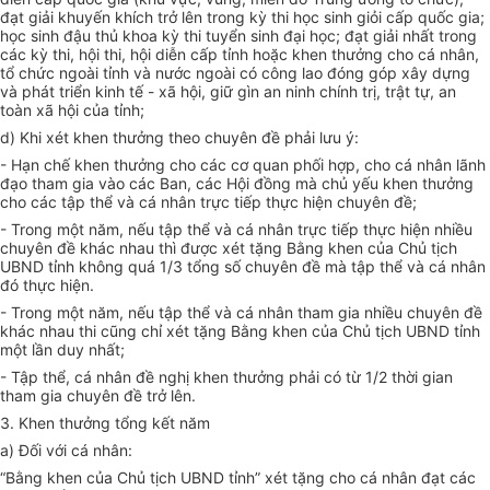
đạt giải khuyến khích trở lên trong kỳ thi học sinh giỏi cấp quốc gia;
học sinh đậu thủ khoa kỳ thi tuyển sinh đại học; đạt giải nhất trong
các kỳ thi, hội thi, hội diễn cấp tỉnh hoặc khen thưởng cho cá nhân,
tổ chức ngoài tỉnh và nước ngoài có công lao đóng góp xây dựng
và phát triển kinh tế - xã hội, giữ gìn an ninh chính trị, trật tự, an
toàn xã hội của tỉnh;
d) Khi xét khen thưởng theo chuyên đề phải lưu ý:
- Hạn chế khen thưởng cho các cơ quan phối hợp, cho cá nhân lãnh
đạo tham gia vào các Ban, các Hội đồng mà chủ yếu khen thưởng
cho các tập thể và cá nhân trực tiếp thực hiện chuyên đề;
- Trong một năm, nếu tập thể và cá nhân trực tiếp thực hiện nhiều
chuyên đề khác nhau thì được xét tặng Bằng khen của Chủ tịch
UBND tỉnh không quá 1/3 tổng số chuyên đề mà tập thể và cá nhân
đó thực hiện.
- Trong một năm, nếu tập thể và cá nhân tham gia nhiều chuyên đề
khác nhau thi cũng chỉ xét tặng Bằng khen của Chủ tịch UBND tỉnh
một lần duy nhất;
- Tập thể, cá nhân đề nghị khen thưởng phải có từ 1/2 thời gian
tham gia chuyên đề trở lên.
3. Khen thưởng tổng kết năm
a) Đối với cá nhân:
“Bằng khen của Chủ tịch UBND tỉnh” xét tặng cho cá nhân đạt các