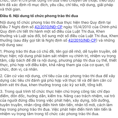
chức, đơn vị chỉ phát động thi đua theo chuyên đề (hoặc theo đợt)
khi đã xác định rõ mục đích, yêu cầu, chỉ tiêu, nội dung, giải pháp
và thời gian.
Điều 6. Nội dung tổ chức phong trào thi đua
Nội dung tổ chức phong trào thi đua thực hiện theo Quy định tại
Điều 7 Nghị định số
42/2010/NĐ-CP
ngày 15/4/2010 của Chính phủ
Quy định chi tiết thi hành một số điều của Luật Thi đua, Khen
thưởng và Luật sửa đổi, bổ sung một số điều của Luật Thi đua, Khen
thưởng (sau đây gọi tắt là Nghị định số
42/2010/NĐ-CP
) và những
nội dung sau:
1. Phong trào thi đua có chủ đề, tên gọi dễ nhớ, dễ tuyên truyền, dễ
thực hiện; nội dung phải bám sát nhiệm vụ chính trị, nhiệm vụ trọng
tâm, cấp bách để đề ra nội dung, phương pháp thi đua cụ thể, thiết
thực, phù hợp với điều kiện, khả năng tham gia của cơ quan, tổ
chức, đơn vị, cá nhân.
2. Căn cứ vào nội dung, chỉ tiêu của các phong trào thi đua để xây
dựng các tiêu chí đánh giá phù hợp với thực tế và để làm căn cứ
bình xét thi đua, khen thưởng trong các kỳ sơ kết, tổng kết.
3. Trong quá trình tổ chức thực hiện chú trọng công tác chỉ đạo
điểm, đôn đốc, hướng dẫn, kiểm tra. Nâng cao trách nhiệm, vai trò
của người đứng đầu trong việc phát hiện, xây dựng, bồi dưỡng,
tuyên truyền, nhân rộng điển hình tiên tiến, nhân tố mới, cách làm
hay trong phong trào thi đua. Việc phát hiện điển hình tiên tiến là
nhiệm vụ trọng tâm trong tổ chức các phong trào thi đua.