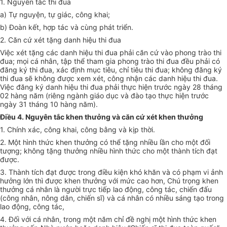
1. Nguyên tắc thi đua
a) Tự nguyện, tự giác, công khai;
b) Đoàn kết, hợp tác và cùng phát triển.
2. Căn cứ xét tặng danh hiệu thi đua
Việc xét tặng các danh hiệu thi đua phải căn cứ vào phong trào thi
đua; mọi cá nhân, tập thể tham gia phong trào thi đua đều phải có
đăng ký thi đua, xác định mục tiêu, chỉ tiêu thi đua; không đăng ký
thi đua sẽ không được xem xét, công nhận các danh hiệu thi đua.
Việc đăng ký danh hiệu thi đua phải thực hiện trước ngày 28 tháng
02 hàng năm (riêng ngành giáo dục và đào tạo thực hiện trước
ngày 31 tháng 10 hàng năm).
Điều 4. Nguyên tắc khen thưởng và căn cứ xét khen thưởng
1. Chính xác, công khai, công bằng và kịp thời.
2. Một hình thức khen thưởng có thể tặng nhiều lần cho một đối
tượng; không tặng thưởng nhiều hình thức cho một thành tích đạt
được.
3. Thành tích đạt được trong điều kiện khó khăn và có phạm vi ảnh
hưởng lớn thì được khen thưởng với mức cao hơn, Chú trọng khen
thưởng cá nhân là người trực tiếp lao động, công tác, chiến đấu
(công nhân, nông dân, chiến sĩ) và cá nhân có nhiều sáng tạo trong
lao động, công tác,
4. Đối với cá nhân, trong một năm chỉ đề nghị một hình thức khen