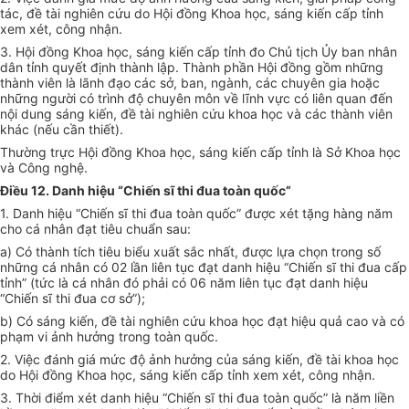
tác, đề tài nghiên cứu do Hội đồng Khoa học, sáng kiến cấp tỉnh
xem xét, công nhận.
3. Hội đồng Khoa học, sáng kiến cấp tỉnh đo Chủ tịch Ủy ban nhân
dân tỉnh quyết định thành lập. Thành phần Hội đồng gồm những
thành viên là lãnh đạo các sở, ban, ngành, các chuyên gia hoặc
những người có trình độ chuyên môn về lĩnh vực có liên quan đến
nội dung sáng kiến, đề tài nghiên cứu khoa học và các thành viên
khác (nếu cần thiết).
Thường trực Hội đồng Khoa học, sáng kiến cấp tỉnh là Sở Khoa học
và Công nghệ.
Điều 12. Danh hiệu “Chiến sĩ thi đua toàn quốc”
1. Danh hiệu “Chiến sĩ thi đua toàn quốc” được xét tặng hàng năm
cho cá nhân đạt tiêu chuẩn sau:
a) Có thành tích tiêu biểu xuất sắc nhất, được lựa chọn trong số
những cá nhân có 02 lần liên tục đạt danh hiệu “Chiến sĩ thi đua cấp
tỉnh” (tức là cá nhân đó phải có 06 năm liên tục đạt danh hiệu
“Chiến sĩ thi đua cơ sở”);
b) Có sáng kiến, đề tài nghiên cứu khoa học đạt hiệu quả cao và có
phạm vi ảnh hưởng trong toàn quốc.
2. Việc đánh giá mức độ ảnh hưởng của sáng kiến, đề tài khoa học
do Hội đồng Khoa học, sáng kiến cấp tỉnh xem xét, công nhận.
3. Thời điểm xét danh hiệu “Chiến sĩ thi đua toàn quốc” là năm liền