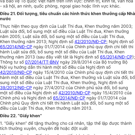
và bảo vệ Tổ quốc Việt nam trên lĩnh vực: chính trị, kinh tế, văn hóa
- xã hội, an ninh, quốc phòng, ngoại giao hoặc lĩnh vực khác.
Điều 21. Đối tượng, tiêu chuẩn các hình thức khen thưởng cấp Nhà
nước
Thực hiện theo quy định của Luật Thi đua, Khen thưởng năm 2003;
Luật sửa đổi, bổ sung một số điều của Luật Thi đua, Khen thưởng
năm 2005; Luật sửa đổi, bổ sung một số điều của Luật Thi đua,
Khen thưởng năm 2013; Nghị định số
42/2010/NĐ-CP
; Nghị định số
65/2014/NĐ-CP
ngày 01/7/2014 của Chính phủ quy định chi tiết thi
hành Luật sửa đổi, bổ sung một số điều của Luật Thi đua, Khen
thưởng năm 2013 (sau đây viết tắt là Nghị định số
65/2014/NĐ-CP
);
Thông tư số
07/2014/TT-BNV
ngày 29/8/2014 của Bộ trưởng Bộ
Nội vụ hướng dẫn thi hành một số điều của Nghị định số
42/2010/NĐ-CP
ngày 15/4/2010 của Chính phủ quy định chi tiết thi
hành một số điều của Luật Thi đua, Khen thưởng và Luật sửa đổi, bổ
sung một số điều của Luật Thi đua, Khen thưởng, Nghị định số
39/2012/NĐ-CP
ngày 27/4/2012 của Chính phủ sửa đổi, bổ sung
một số điều của Nghị định số
42/2010/NĐ-CP
ngày 15/4/2010 của
Chính phủ và Nghị định số
65/2014/NĐ-CP
ngày 01/7/2014 của
Chính phủ Quy định chi tiết thi hành Luật sửa đổi, bổ sung một số
điều của Luật Thi đua, Khen thưởng năm 2013.
Điều 22. “Giấy khen”
1. “Giấy khen” để tặng thưởng cho cá nhân, tập thể lập được thành
tích thường xuyên, chuyên đề hoặc đột xuất