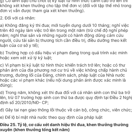
g) Có lãnh đạo chủ chốt bị kỷ luật từ hình thức cảnh cáo trở lên thì
không xét khen thưởng cho tập thể đơn vị (đối với tập thể nhỏ trong
đơn vị vẫn được tham gia xét khen thưởng).
2. Đối với cá nhân:
a) Không đăng ký thi đua; mới tuyển dụng dưới 10 tháng; nghỉ việc
trên 40 ngày làm việc trở lên trong một năm (trừ chế độ nghỉ phép
năm; nghỉ thai sản và những người có hành động dũng cảm cứu
người, cứu tài sản bị thương tích cần điều trị, điều dưỡng theo kết
luận của cơ sở y tế);
b) Trường hợp có dấu hiệu vi phạm đang trong quá trình xác minh
hoặc xem xét xử lý kỷ luật;
c) Vi phạm bị kỷ luật từ hình thức khiển trách trở lên; hoặc có thư
phản ánh của địa phương nơi cư trú về việc không chấp hành chủ
trương, đường lối của Đảng, chính sách, pháp luật của Nhà nước
hoặc các vi phạm khác (nếu nội dung phản ánh được xác minh là
đúng);
d) Trong năm, không xét thi đua đối với cá nhân sinh con thứ ba trở
lên, trừ 07 trường hợp sinh con thứ ba được quy định tại Điều 2 Nghị
định số 20/2010/NĐ- CP;
đ) Gây tai nạn giao thông lỗi thuộc về cán bộ, công chức, viên chức;
e) Để lộ bí mật nhà nước theo quy định của pháp luật
Điều 25. Tỷ lệ, cơ cấu xét danh hiệu thi đua, khen thưởng thường
xuyên (khen thưởng tổng kết năm)