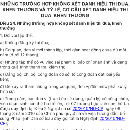
NHỮNG TRƯỜNG HỢP KHÔNG XÉT DANH HIỆU THI ĐUA,
KHEN THƯỞNG VÀ TỶ LỆ, CƠ CẤU XÉT DANH HIỆU THI
ĐUA, KHEN THƯỞNG
Điều 24. Những trường hợp không xét danh hiệu thi đua, khen
thưởng
1. Đối với tập thể:
a) Không đăng ký thi đua;
b) Cơ quan, đơn vị mới thành lập, thời gian hoạt động chưa đủ một
năm (dưới 12 tháng);
c) Những tập thể có vụ việc sai phạm bị báo chí phản ánh và đang
trong quá trình thanh tra, kiểm tra;
d) Đảng bộ, chi bộ, công đoàn cơ sở, tổ công đoàn đạt loại yếu
kém;
đ) Để xảy ra tham nhũng trong cơ quan, đơn vị đến mức phải xử lý
hình sự;
e) Trong năm, các đơn vị (trực tiếp sử dụng, quản lý) có công chức,
viên chức sinh con thứ ba trở lên, trừ 07 trường hợp sinh con thứ ba
được quy định tại Điều 2 Nghị định số
20/2010/NĐ-CP
ngày 08
tháng 3 năm 2010 của Chính phủ quy định về việc hướng dẫn, bổ
sung Pháp lệnh Dân số (sau đây gọi tắt là Nghị định
20/2010/NĐ-
CP
);