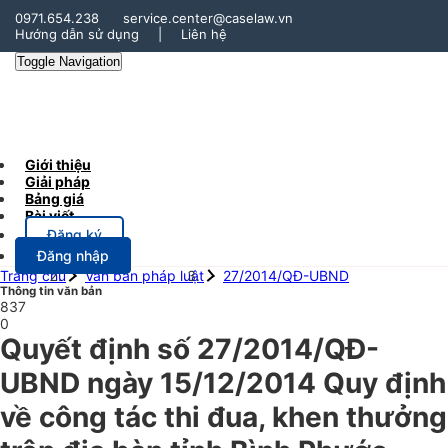
0971.654.238
service.center@caselaw.vn
Hướng dẫn sử dụng
|
Liên hệ
Toggle Navigation
Giới thiệu
Giải pháp
Bảng giá
Bài viết
Đăng ký
Đăng nhập
Trang chủ
Văn bản pháp luật
27/2014/QĐ-UBND
Thông tin văn bản
837
0
Quyết định số 27/2014/QĐ-
UBND ngày 15/12/2014 Quy định
về công tác thi đua, khen thưởng