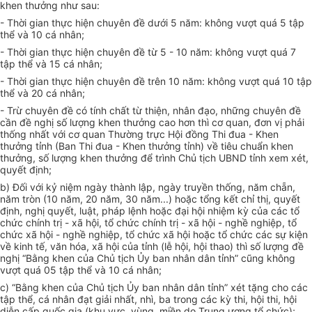
khen thưởng như sau:
- Thời gian thực hiện chuyên đề dưới 5 năm: không vượt quá 5 tập
thể và 10 cá nhân;
- Thời gian thực hiện chuyên đề từ 5 - 10 năm: không vượt quá 7
tập thể và 15 cá nhân;
- Thời gian thực hiện chuyên đề trên 10 năm: không vượt quá 10 tập
thể và 20 cá nhân;
- Trừ chuyên đề có tính chất từ thiện, nhân đạo, những chuyên đề
cần đề nghị số lượng khen thưởng cao hơn thì cơ quan, đơn vị phải
thống nhất với cơ quan Thường trực Hội đồng Thi đua - Khen
thưởng tỉnh (Ban Thi đua - Khen thưởng tỉnh) về tiêu chuẩn khen
thưởng, số lượng khen thưởng để trình Chủ tịch UBND tỉnh xem xét,
quyết định;
b) Đối với kỷ niệm ngày thành lập, ngày truyền thống, năm chẵn,
năm tròn (10 năm, 20 năm, 30 năm...) hoặc tổng kết chỉ thị, quyết
định, nghị quyết, luật, pháp lệnh hoặc đại hội nhiệm kỳ của các tổ
chức chính trị - xã hội, tổ chức chính trị - xã hội - nghề nghiệp, tổ
chức xã hội - nghề nghiệp, tổ chức xã hội hoặc tổ chức các sự kiện
về kinh tế, văn hóa, xã hội của tỉnh (lễ hội, hội thao) thì số lượng đề
nghị “Bằng khen của Chủ tịch Ủy ban nhân dân tỉnh” cũng không
vượt quá 05 tập thể và 10 cá nhân;
c) “Bằng khen của Chủ tịch Ủy ban nhân dân tỉnh” xét tặng cho các
tập thể, cá nhân đạt giải nhất, nhì, ba trong các kỳ thi, hội thi, hội
diễn cấp quốc gia (khu vực, vùng, miền do Trung ương tổ chức);