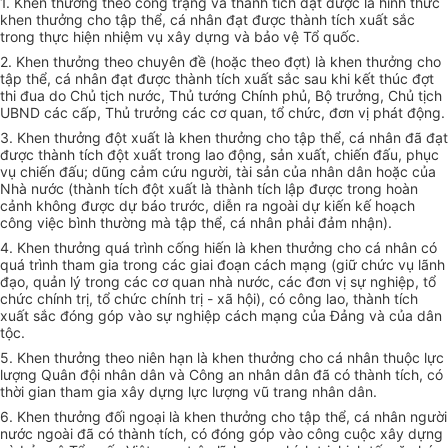
1. Khen thưởng theo công trạng và thành tích đạt được là hình thức
khen thưởng cho tập thể, cá nhân đạt được thành tích xuất sắc
trong thực hiện nhiệm vụ xây dựng và bảo vệ Tổ quốc.
2. Khen thưởng theo chuyên đề (hoặc theo đợt) là khen thưởng cho
tập thể, cá nhân đạt được thành tích xuất sắc sau khi kết thúc đợt
thi đua do Chủ tịch nước, Thủ tướng Chính phủ, Bộ trưởng, Chủ tịch
UBND các cấp, Thủ trưởng các cơ quan, tổ chức, đơn vị phát động.
3. Khen thưởng đột xuất là khen thưởng cho tập thể, cá nhân đã đạt
được thành tích đột xuất trong lao động, sản xuất, chiến đấu, phục
vụ chiến đấu; dũng cảm cứu người, tài sản của nhân dân hoặc của
Nhà nước (thành tích đột xuất là thành tích lập được trong hoàn
cảnh không được dự báo trước, diễn ra ngoài dự kiến kế hoạch
công việc bình thường mà tập thể, cá nhân phải đảm nhận).
4. Khen thưởng quá trình cống hiến là khen thưởng cho cá nhân có
quá trình tham gia trong các giai đoạn cách mạng (giữ chức vụ lãnh
đạo, quản lý trong các cơ quan nhà nước, các đơn vị sự nghiệp, tổ
chức chính trị, tổ chức chính trị - xã hội), có công lao, thành tích
xuất sắc đóng góp vào sự nghiệp cách mạng của Đảng và của dân
tộc.
5. Khen thưởng theo niên hạn là khen thưởng cho cá nhân thuộc lực
lượng Quân đội nhân dân và Công an nhân dân đã có thành tích, có
thời gian tham gia xây dựng lực lượng vũ trang nhân dân.
6. Khen thưởng đối ngoại là khen thưởng cho tập thể, cá nhân người
nước ngoài đã có thành tích, có đóng góp vào công cuộc xây dựng