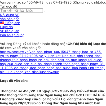
Van ban khac so 455-VP-TB ngay 07-12-1995 (Khong xac dinh).doc
Tải lược đồ
Nội dung VB
Văn bản gốc
Tiếng anh
Lược đồ
VB liên quan
Bản án áp dụng
Vui lòng
Đăng ký
tài khoản hoặc
đăng nhập
Chế độ hiển thị lược đồ:
để xem và tải văn bản gốc.
https://caselaw.vn/van-ban-phap-luat/15947-thong-bao-so-455-
vp-tb-ngay-07-12-1995-ve-y-kien-ket-luan-cua-pho-thong-doc-
thuong-truc-ngan-hang-nn-chu-tich-hdtt-do-que-luong-tai-cuoc-
hop-cua-cuoc-hop-cua-hoi-dong-thanh-toan-ngan-hang-ngay-28-
11-1995-do-thong-doc-ngan-hang-nha-nuoc-ban-hanh-tinh-trang-
hieu-luc-khong-xac-dinh?luocdo=true
Lược đồ văn bản:
Thông báo số 455/VP-TB ngày 07/12/1995 Về ý kiến kết luận của
Phó thống đốc thường trực Ngân hàng NN, chủ tịch HĐTT Đỗ Quế
Lượng tại cuộc họp của cuộc họp của Hội đồng thanh toán Ngân
hàng ngày 28/11/1995 do Thống đốc Ngân hàng Nhà nước ban