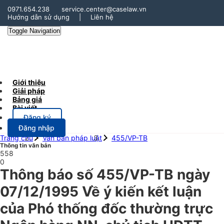
0971.654.238
service.center@caselaw.vn
Hướng dẫn sử dụng
|
Liên hệ
Toggle Navigation
Giới thiệu
Giải pháp
Bảng giá
Bài viết
Đăng ký
Đăng nhập
Trang chủ
Văn bản pháp luật
455/VP-TB
Thông tin văn bản
558
0
Thông báo số 455/VP-TB ngày
07/12/1995 Về ý kiến kết luận
của Phó thống đốc thường trực