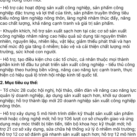
- Hỗ trợ các hoạt động sản xuất công nghiệp, sản phẩm công
nghiệp đặc trưng và lợi thế của tỉnh, sản phẩm truyền thống tiêu
biểu nông lâm nghiệp nông thôn, làng nghề nhằm thúc đẩy, nâng
cao chất lượng, khả năng cạnh tranh và giá trị sản phẩm.
- Khuyến khích, hỗ trợ sản xuất sạch hơn tại các cơ sở sản xuất
công nghiệp nhằm nâng cao hiệu quả sử dụng tài nguyên thiên
nhiên, nguyên liệu, nhiên liệu, vật liệu; giảm thiểu phát thải và hạn
chế mức độ gia tăng ô nhiễm; bảo vệ và cải thiện chất lượng môi
trường, sức khoẻ con người.
- Hỗ trợ, tạo điều kiện cho các tổ chức, cá nhân thuộc mọi thành
phần kinh tế đầu tư phát triển sản xuất công nghiệp - tiểu thủ công
nghiệp theo hướng bền vững, nâng cao năng lực cạnh tranh, thực
hiện có hiệu quả lộ trình hội nhập kinh tế quốc tế.
2. Mục tiêu cụ thể:
- Tổ chức 28 cuộc hội nghị, hội thảo, diễn đàn về nâng cao năng lực
quản lý doanh nghiệp, áp dụng sản xuất sạch hơn, khởi sự doanh
nghiệp; hỗ trợ thành lập mới 20 doanh nghiệp sản xuất công nghiệp
nông thôn.
- Hỗ trợ xây dựng 5 mô hình trình diễn kỹ thuật sản xuất sản phẩm
mới hoặc công nghệ mới; hỗ trợ 106 lượt cơ sở chuyển giao và ứng
dụng máy móc thiết bị tiên tiến, tiến bộ khoa học kỹ thuật mới; hỗ
trợ 21 cơ sở xây dựng, sửa chữa hệ thống xử lý ô nhiễm môi trường;
hỗ trợ 12 cơ sở đánh giá nhanh sản xuất sạch hơn; hỗ trợ 12 mô hình