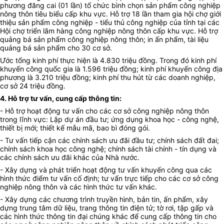
phương đăng cai (01 lần) tổ chức bình chọn sản phẩm công nghiệp
nông thôn tiêu biểu cấp khu vực. Hỗ trợ 18 lần tham gia hội chợ giới
thiệu sản phẩm công nghiệp - tiểu thủ công nghiệp của tỉnh tại các
Hội chợ triển lãm hàng công nghiệp nông thôn cấp khu vực. Hỗ trợ
quảng bá sản phẩm công nghiệp nông thôn; in ấn phẩm, tài liệu
quảng bá sản phẩm cho 30 cơ sở.
Ước tổng kinh phí thực hiện là 4.830 triệu đồng. Trong đó kinh phí
khuyến công quốc gia là 1.596 triệu đồng; kinh phí khuyến công địa
phương là 3.210 triệu đồng; kinh phí thu hút từ các doanh nghiệp,
cơ sở 24 triệu đồng.
4. Hỗ trợ tư vấn, cung cấp thông tin:
- Hỗ trợ hoạt động tư vấn cho các cơ sở công nghiệp nông thôn
trong lĩnh vực: Lập dự án đầu tư; ứng dụng khoa học - công nghệ,
thiết bị mới; thiết kế mẫu mã, bao bì đóng gói.
- Tư vấn tiếp cận các chính sách ưu đãi đầu tư; chính sách đất đai;
chính sách khoa học công nghệ; chính sách tài chính - tín dụng và
các chính sách ưu đãi khác của Nhà nước.
- Xây dựng và phát triển hoạt động tư vấn khuyến công qua các
hình thức điểm tư vấn cố định; tư vấn trực tiếp cho các cơ sở công
nghiệp nông thôn và các hình thức tư vấn khác.
- Xây dựng các chương trình truyền hình, bản tin, ấn phẩm, xây
dựng trung tâm dữ liệu, trang thông tin điện tử; tờ rơi, tập gấp và
các hình thức thông tin đại chúng khác để cung cấp thông tin cho