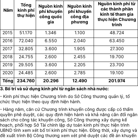
Nguồn kinh phí từ
Tổng
Nguồn kinh
Nguồn kinh
các thành phần
Năm
kinh phí
phí khuyến
phí khuyến
kinh tế tham gia
thự hiện
công quốc
công địa
thực hiện Chương
gia
phương
trình
2015
51.170
1.346
1.100
48.724
2016
72.040
6.550
2.040
63.450
2017
32.805
3.600
1.905
27.300
2018
24.755
2.600
2.455
19.700
2019
29.505
3.600
2.205
23.700
2020
24.485
2.600
2.785
19.100
Tổng
234.760
20.296
12.490
201.974
3. Bố trí và sử dụng kinh phí từ ngân sách nhà nước:
- Kinh phí thực hiện Chương trình do Sở Công thương quản lý, tổ
chức thực hiện theo quy định hiện hành.
- Hàng năm, căn cứ Chương trình khuyến công được cấp có thẩm
quyền phê duyệt, các quy định hiện hành và khả năng cân đối ngân
sách cho công tác khuyến công, Sở Công thương xây dựng kế
hoạch, phối hợp Sở Tài chính lập dự toán kinh phí thực hiện trình
UBND tỉnh xem xét bố trí kinh phí thực hiện. Đồng thời, xây dựng và
đề xuất trình Bộ Công thương xem xét phê duyệt các đề án khuyến