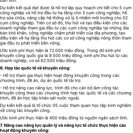
bàn tỉnh.
Dự kiến kết quả đạt được là hỗ trợ lập quy hoạch chi tiết cho 5 cụm
công nghiệp và hỗ trợ đầu tư hạ tầng cho 3 cụm công nghiệp; hỗ
trợ sửa chữa, nâng cấp hệ thống xử lý ô nhiễm môi trường cho 02
cụm công nghiệp. Trên cơ sở đó, thu hút và tạo điều kiện cho các
doanh nghiệp tham gia đầu tư các cụm công nghiệp tại những địa
bàn khó khăn, công nghiệp chậm phát triển của địa phương; tạo
điều kiện về hạ tầng thu hút các cơ sở công nghiệp nông thôn tham
gia đầu tư phát triển bền vững.
Ước kinh phí thực hiện là 72.000 triệu đồng. Trong đó kinh phí
khuyến công quốc gia là 9.500 triệu đồng; kinh phí thu hút từ các
doanh nghiệp, cơ sở 62.500 triệu đồng.
6. Hợp tác quốc tế về khuyến công:
- Hỗ trợ tham gia thực hiện hoạt động khuyến công trong các
chương trình, đề án, dự án quốc tế tài trợ.
- Hỗ trợ nâng cao năng lực, trình độ cho cán bộ làm công tác
khuyến công theo các chương trình hợp tác quốc tế và các chương
trình, đề án học tập khảo sát nước ngoài.
Dự kiến kết quả là tổ chức 05 cuộc tham quan học tập kinh nghiệm
về công tác khuyến công.
Ước kinh phí thực hiện là 400 triệu đồng từ nguồn ngân sách tỉnh.
7. Nâng cao năng lực quản lý và năng lực tổ chức thực hiện các
hoạt động khuyến công: