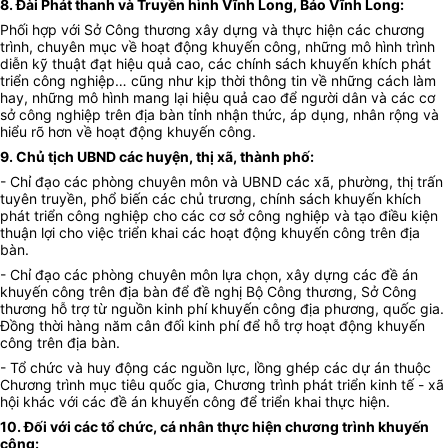
8. Đài Phát thanh và Truyền hình Vĩnh Long, Báo Vĩnh Long:
Phối hợp với Sở Công thương xây dựng và thực hiện các chương
trình, chuyên mục về hoạt động khuyến công, những mô hình trình
diễn kỹ thuật đạt hiệu quả cao, các chính sách khuyến khích phát
triển công nghiệp… cũng như kịp thời thông tin về những cách làm
hay, những mô hình mang lại hiệu quả cao để người dân và các cơ
sở công nghiệp trên địa bàn tỉnh nhận thức, áp dụng, nhân rộng và
hiểu rõ hơn về hoạt động khuyến công.
9. Chủ tịch UBND các huyện, thị xã, thành phố:
- Chỉ đạo các phòng chuyên môn và UBND các xã, phường, thị trấn
tuyên truyền, phổ biến các chủ trương, chính sách khuyến khích
phát triển công nghiệp cho các cơ sở công nghiệp và tạo điều kiện
thuận lợi cho việc triển khai các hoạt động khuyến công trên địa
bàn.
- Chỉ đạo các phòng chuyên môn lựa chọn, xây dựng các đề án
khuyến công trên địa bàn để đề nghị Bộ Công thương, Sở Công
thương hỗ trợ từ nguồn kinh phí khuyến công địa phương, quốc gia.
Đồng thời hàng năm cân đối kinh phí để hỗ trợ hoạt động khuyến
công trên địa bàn.
- Tổ chức và huy động các nguồn lực, lồng ghép các dự án thuộc
Chương trình mục tiêu quốc gia, Chương trình phát triển kinh tế - xã
hội khác với các đề án khuyến công để triển khai thực hiện.
10. Đối với các tổ chức, cá nhân thực hiện chương trình khuyến
công: