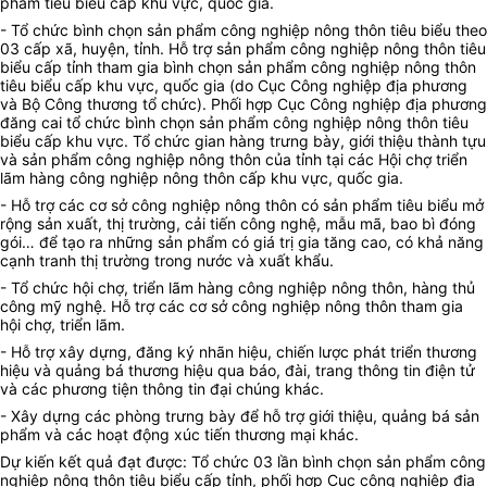
phẩm tiêu biểu cấp khu vực, quốc gia.
- Tổ chức bình chọn sản phẩm công nghiệp nông thôn tiêu biểu theo
03 cấp xã, huyện, tỉnh. Hỗ trợ sản phẩm công nghiệp nông thôn tiêu
biểu cấp tỉnh tham gia bình chọn sản phẩm công nghiệp nông thôn
tiêu biểu cấp khu vực, quốc gia (do Cục Công nghiệp địa phương
và Bộ Công thương tổ chức). Phối hợp Cục Công nghiệp địa phương
đăng cai tổ chức bình chọn sản phẩm công nghiệp nông thôn tiêu
biểu cấp khu vực. Tổ chức gian hàng trưng bày, giới thiệu thành tựu
và sản phẩm công nghiệp nông thôn của tỉnh tại các Hội chợ triển
lãm hàng công nghiệp nông thôn cấp khu vực, quốc gia.
- Hỗ trợ các cơ sở công nghiệp nông thôn có sản phẩm tiêu biểu mở
rộng sản xuất, thị trường, cải tiến công nghệ, mẫu mã, bao bì đóng
gói… để tạo ra những sản phẩm có giá trị gia tăng cao, có khả năng
cạnh tranh thị trường trong nước và xuất khẩu.
- Tổ chức hội chợ, triển lãm hàng công nghiệp nông thôn, hàng thủ
công mỹ nghệ. Hỗ trợ các cơ sở công nghiệp nông thôn tham gia
hội chợ, triển lãm.
- Hỗ trợ xây dựng, đăng ký nhãn hiệu, chiến lược phát triển thương
hiệu và quảng bá thương hiệu qua báo, đài, trang thông tin điện tử
và các phương tiện thông tin đại chúng khác.
- Xây dựng các phòng trưng bày để hỗ trợ giới thiệu, quảng bá sản
phẩm và các hoạt động xúc tiến thương mại khác.
Dự kiến kết quả đạt được: Tổ chức 03 lần bình chọn sản phẩm công
nghiệp nông thôn tiêu biểu cấp tỉnh, phối hợp Cục công nghiệp địa