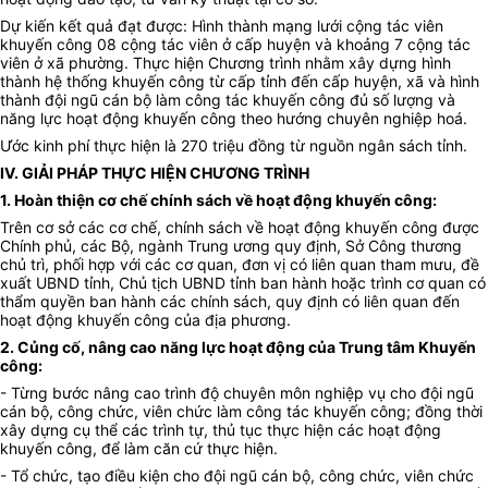
Dự kiến kết quả đạt được: Hình thành mạng lưới cộng tác viên
khuyến công 08 cộng tác viên ở cấp huyện và khoảng 7 cộng tác
viên ở xã phường. Thực hiện Chương trình nhằm xây dựng hình
thành hệ thống khuyến công từ cấp tỉnh đến cấp huyện, xã và hình
thành đội ngũ cán bộ làm công tác khuyến công đủ số lượng và
năng lực hoạt động khuyến công theo hướng chuyên nghiệp hoá.
Ước kinh phí thực hiện là 270 triệu đồng từ nguồn ngân sách tỉnh.
IV. GIẢI PHÁP THỰC HIỆN CHƯƠNG TRÌNH
1. Hoàn thiện cơ chế chính sách về hoạt động khuyến công:
Trên cơ sở các cơ chế, chính sách về hoạt động khuyến công được
Chính phủ, các Bộ, ngành Trung ương quy định, Sở Công thương
chủ trì, phối hợp với các cơ quan, đơn vị có liên quan tham mưu, đề
xuất UBND tỉnh, Chủ tịch UBND tỉnh ban hành hoặc trình cơ quan có
thẩm quyền ban hành các chính sách, quy định có liên quan đến
hoạt động khuyến công của địa phương.
2. Củng cố, nâng cao năng lực hoạt động của Trung tâm Khuyến
công:
- Từng bước nâng cao trình độ chuyên môn nghiệp vụ cho đội ngũ
cán bộ, công chức, viên chức làm công tác khuyến công; đồng thời
xây dựng cụ thể các trình tự, thủ tục thực hiện các hoạt động
khuyến công, để làm căn cứ thực hiện.
- Tổ chức, tạo điều kiện cho đội ngũ cán bộ, công chức, viên chức