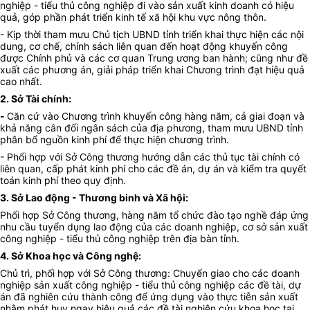
nghiệp - tiểu thủ công nghiệp đi vào sản xuất kinh doanh có hiệu
quả, góp phần phát triển kinh tế xã hội khu vực nông thôn.
- Kịp thời tham mưu Chủ tịch UBND tỉnh triển khai thực hiện các nội
dung, cơ chế, chính sách liên quan đến hoạt động khuyến công
được Chính phủ và các cơ quan Trung ương ban hành; cũng như đề
xuất các phương án, giải pháp triển khai Chương trình đạt hiệu quả
cao nhất.
2. Sở Tài chính:
-
Căn cứ vào Chương trình khuyến công hàng năm, cả giai đoạn và
khả năng cân đối ngân sách của địa phương, tham mưu UBND tỉnh
phân bổ nguồn kinh phí để thực hiện chương trình.
- Phối hợp với Sở Công thương hướng dẫn các thủ tục tài chính có
liên quan, cấp phát kinh phí cho các đề án, dự án và kiểm tra quyết
toán kinh phí theo quy định.
3. Sở Lao động - Thương binh và Xã hội:
Phối hợp Sở Công thương, hàng năm tổ chức đào tạo nghề đáp ứng
nhu cầu tuyển dụng lao động của các doanh nghiệp, cơ sở sản xuất
công nghiệp - tiểu thủ công nghiệp trên địa bàn tỉnh.
4. Sở Khoa học và Công nghệ:
Chủ trì, phối hợp với Sở Công thương: Chuyển giao cho các doanh
nghiệp sản xuất công nghiệp - tiểu thủ công nghiệp các đề tài, dự
án đã nghiên cứu thành công để ứng dụng vào thực tiễn sản xuất
nhằm phát huy ngay hiệu quả các đề tài nghiên cứu khoa học tại