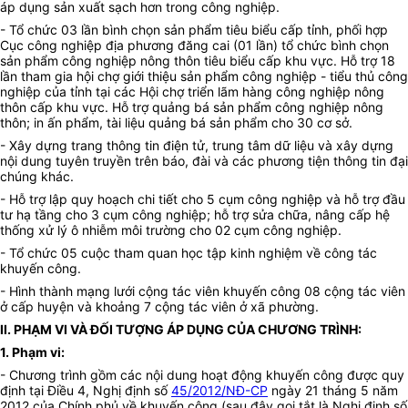
áp dụng sản xuất sạch hơn trong công nghiệp.
- Tổ chức 03 lần bình chọn sản phẩm tiêu biểu cấp tỉnh, phối hợp
Cục công nghiệp địa phương đăng cai (01 lần) tổ chức bình chọn
sản phẩm công nghiệp nông thôn tiêu biểu cấp khu vực. Hỗ trợ 18
lần tham gia hội chợ giới thiệu sản phẩm công nghiệp - tiểu thủ công
nghiệp của tỉnh tại các Hội chợ triển lãm hàng công nghiệp nông
thôn cấp khu vực. Hỗ trợ quảng bá sản phẩm công nghiệp nông
thôn; in ấn phẩm, tài liệu quảng bá sản phẩm cho 30 cơ sở.
- Xây dựng trang thông tin điện tử, trung tâm dữ liệu và xây dựng
nội dung tuyên truyền trên báo, đài và các phương tiện thông tin đại
chúng khác.
- Hỗ trợ lập quy hoạch chi tiết cho 5 cụm công nghiệp và hỗ trợ đầu
tư hạ tầng cho 3 cụm công nghiệp; hỗ trợ sửa chữa, nâng cấp hệ
thống xử lý ô nhiễm môi trường cho 02 cụm công nghiệp.
- Tổ chức 05 cuộc tham quan học tập kinh nghiệm về công tác
khuyến công.
- Hình thành mạng lưới cộng tác viên khuyến công 08 cộng tác viên
ở cấp huyện và khoảng 7 cộng tác viên ở xã phường.
II. PHẠM VI VÀ ĐỐI TƯỢNG ÁP DỤNG CỦA CHƯƠNG TRÌNH:
1. Phạm vi:
- Chương trình gồm các nội dung hoạt động khuyến công được quy
định tại Điều 4, Nghị định số
45/2012/NĐ-CP
ngày 21 tháng 5 năm
2012 của Chính phủ về khuyến công (sau đây gọi tắt là Nghị định số