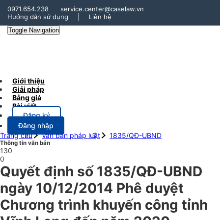
0971.654.238
service.center@caselaw.vn
Hướng dẫn sử dụng
|
Liên hệ
Toggle Navigation
Giới thiệu
Giải pháp
Bảng giá
Bài viết
Đăng ký
Đăng nhập
Trang chủ
Văn bản pháp luật
1835/QĐ-UBND
Thông tin văn bản
130
0
Quyết định số 1835/QĐ-UBND
ngày 10/12/2014 Phê duyệt
Chương trình khuyến công tỉnh