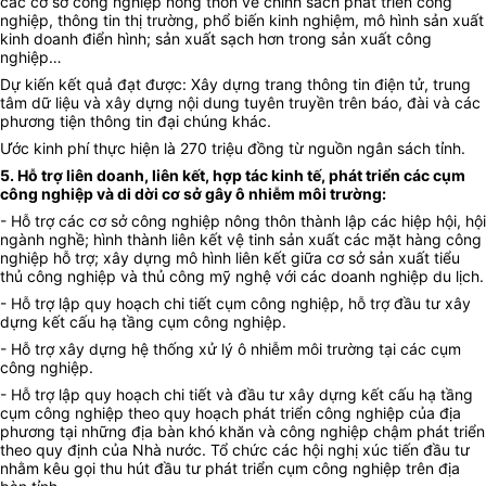
các cơ sở công nghiệp nông thôn về chính sách phát triển công
nghiệp, thông tin thị trường, phổ biến kinh nghiệm, mô hình sản xuất
kinh doanh điển hình; sản xuất sạch hơn trong sản xuất công
nghiệp…
Dự kiến kết quả đạt được: Xây dựng trang thông tin điện tử, trung
tâm dữ liệu và xây dựng nội dung tuyên truyền trên báo, đài và các
phương tiện thông tin đại chúng khác.
Ước kinh phí thực hiện là 270 triệu đồng từ nguồn ngân sách tỉnh.
5. Hỗ trợ liên doanh, liên kết, hợp tác kinh tế, phát triển các cụm
công nghiệp và di dời cơ sở gây ô nhiễm môi trường:
- Hỗ trợ các cơ sở công nghiệp nông thôn thành lập các hiệp hội, hội
ngành nghề; hình thành liên kết vệ tinh sản xuất các mặt hàng công
nghiệp hỗ trợ; xây dựng mô hình liên kết giữa cơ sở sản xuất tiểu
thủ công nghiệp và thủ công mỹ nghệ với các doanh nghiệp du lịch.
- Hỗ trợ lập quy hoạch chi tiết cụm công nghiệp, hỗ trợ đầu tư xây
dựng kết cấu hạ tầng cụm công nghiệp.
- Hỗ trợ xây dựng hệ thống xử lý ô nhiễm môi trường tại các cụm
công nghiệp.
- Hỗ trợ lập quy hoạch chi tiết và đầu tư xây dựng kết cấu hạ tầng
cụm công nghiệp theo quy hoạch phát triển công nghiệp của địa
phương tại những địa bàn khó khăn và công nghiệp chậm phát triển
theo quy định của Nhà nước. Tổ chức các hội nghị xúc tiến đầu tư
nhằm kêu gọi thu hút đầu tư phát triển cụm công nghiệp trên địa