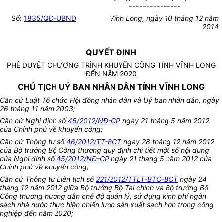
---------------
Số:
1835/QĐ-UBND
Vĩnh Long, ngày 10 tháng 12 năm
2014
QUYẾT ĐỊNH
PHÊ DUYỆT CHƯƠNG TRÌNH KHUYẾN CÔNG TỈNH VĨNH LONG
ĐẾN NĂM 2020
CHỦ TỊCH UỶ BAN NHÂN DÂN TỈNH VĨNH LONG
Căn cứ Luật Tổ chức Hội đồng nhân dân và Uỷ ban nhân dân, ngày
26 tháng 11 năm 2003;
Căn cứ Nghị định số
45/2012/NĐ-CP
ngày 21 tháng 5 năm 2012
của Chính phủ về khuyến công;
Căn cứ Thông tư số
46/2012/TT-BCT
ngày 28 tháng 12 năm 2012
của Bộ trưởng Bộ Công thương quy định chi tiết một số nội dung
của Nghị định số
45/2012/NĐ-CP
ngày 21 tháng 5 năm 2012 của
Chính phủ về khuyến công
;
Căn cứ Thông tư Liên tịch số
221/2012/TTLT-BTC-BCT
ngày 24
tháng 12 năm 2012 giữa Bộ trưởng Bộ Tài chính và Bộ trưởng Bộ
Công thương hướng dẫn chế độ quản lý, sử dụng kinh phí ngân
sách nhà nước thực hiện chiến lược sản xuất sạch hơn trong công
nghiệp đến năm 2020;