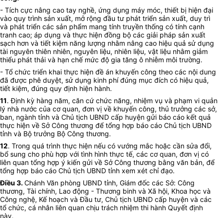
- Tích cực nâng cao tay nghề, ứng dụng máy móc, thiết bị hiện đại
vào quy trình sản xuất, mở rộng đầu tư phát triển sản xuất, duy trì
và phát triển các sản phẩm mang tính truyền thống có tính cạnh
tranh cao; áp dụng và thực hiện đồng bộ các giải pháp sản xuất
sạch hơn và tiết kiệm năng lượng nhằm nâng cao hiệu quả sử dụng
tài nguyên thiên nhiên, nguyên liệu, nhiên liệu, vật liệu nhằm giảm
thiểu phát thải và hạn chế mức độ gia tăng ô nhiễm môi trường.
- Tổ chức triển khai thực hiện đề án khuyến công theo các nội dung
đã được phê duyệt, sử dụng kinh phí đúng mục đích có hiệu quả,
tiết kiệm, đúng quy định hiện hành.
11
. Định kỳ hàng năm, căn cứ chức năng, nhiệm vụ và phạm vi quản
lý nhà nước của cơ quan, đơn vị về khuyến công, thủ trưởng các sở,
ban, ngành tỉnh và Chủ tịch UBND cấp huyện gửi báo cáo
kết quả
thực hiện về Sở Công thương để
tổng
hợp báo cáo Chủ tịch UBND
tỉnh và Bộ trưởng Bộ Công thương.
12
. Trong quá trình thực hiện nếu có vướng mắc hoặc cần sửa đổi,
bổ sung cho phù hợp với tình hình thực tế, các cơ quan, đơn vị có
liên quan tổng hợp ý kiến gửi về Sở Công thương bằng văn bản, để
tổng hợp báo cáo Chủ tịch UBND tỉnh xem xét chỉ đạo.
Điều 3.
Chánh Văn phòng UBND tỉnh, Giám đốc các Sở: Công
thương, Tài chính, Lao động - Thương binh và Xã hội, Khoa học và
Công nghệ, Kế hoạch và Đầu tư, Chủ tịch UBND cấp huyện và các
tổ chức, cá nhân liên quan chịu trách nhiệm thi hành Quyết định
này.