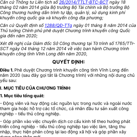
Căn cứ Thông tư Liên tịch số
26/2014/TTLT-BTC-BCT
ngày 18
tháng 02 năm 2014 giữa Bộ trưởng Bộ Tài chính và Bộ trưởng Bộ
Công thương hướng dẫn trình tự lập, quản lý, sử dụng kinh phí
khuyến công quốc gia và khuyến công địa phương;
Căn cứ Quyết định số
1288/QĐ-TTg
ngày 01 tháng 8 năm 2014 của
Thủ tướng Chính phủ phê duyệt Chương trình khuyến công Quốc
gia đến năm 2020;
Xét đề nghị của Giám đốc Sở Công thương tại Tờ trình số 1765/TTr-
SCT ngày 04 tháng 12 năm 2014 về việc ban hành Chương trình
khuyến công tỉnh Vĩnh Long đến năm 2020,
QUYẾT ĐỊNH:
Điều 1.
Phê duyệt Chương trình khuyến công tỉnh Vĩnh Long đến
năm 2020 (sau đây gọi tắt là
Chương trình
) với những nội dung chủ
yếu sau:
I.
MỤC TIÊU CỦA CHƯƠNG TRÌNH:
1. Mục tiêu tổng quát:
- Động viên và huy động các nguồn lực trong nước và ngoài nước
tham gia hoặc hỗ trợ các tổ chức, cá nhân đầu tư sản xuất công
nghiệp - tiểu thủ công nghiệp.
- Góp phần vào việc chuyển dịch cơ cấu kinh tế theo hướng phát
triển công nghiệp - tiểu thủ công nghiệp tạo việc làm, tăng thu
nhập, thực hiện phân công lại lao động xã hội và góp phần xây
dựng nông thôn mới.