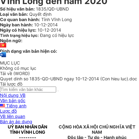
Vĩnh Long đến năm 2020
Số hiệu văn bản:
1835/QĐ-UBND
Loại văn bản:
Quyết định
Cơ quan ban hành:
Tỉnh Vĩnh Long
Ngày ban hành:
10-12-2014
Ngày có hiệu lực:
10-12-2014
Đang có hiệu lực
Tình trạng hiệu lực:
Ngôn ngữ:
Định dạng văn bản hiện có:
MỤC LỤC
Không có mục lục
Tải về (WORD)
Quyet dinh so 1835-QD-UBND ngay 10-12-2014 (Con hieu luc).doc
Tải lược đồ
Nội dung VB
Văn bản gốc
Tiếng anh
Lược đồ
VB liên quan
Bản án áp dụng
UỶ BAN NHÂN DÂN
CỘNG HÒA XÃ HỘI CHỦ NGHĨA VIỆT
TỈNH VĨNH LONG
NAM
--------
Độc lập - Tự do - Hạnh phúc