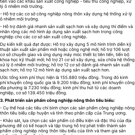
tiến vào các khâu sản xuất công nghiệp - tiểu thủ công nghiệp, xử
lý ô nhiễm môi trường.
- Hỗ trợ các cơ sở công nghiệp nông thôn xây dựng hệ thống xử lý
ô nhiễm môi trường.
- Hỗ trợ đánh giá nhanh sản xuất sạch hơn và xây dựng thí điểm và
nhân rộng các mô hình áp dụng sản xuất sạch hơn trong công
nghiệp cho các cơ sở sản xuất công nghiệp.
Dự kiến kết quả đạt được: Hỗ trợ xây dựng 5 mô hình trình diễn kỹ
thuật sản xuất sản phẩm mới hoặc công nghệ mới; hỗ trợ 106 lượt
cơ sở chuyển giao và ứng dụng máy móc thiết bị tiên tiến, tiến bộ
khoa học kỹ thuật mới; hỗ trợ 21 cơ sở xây dựng, sửa chữa hệ thống
xử lý ô nhiễm môi trường; hỗ trợ 12 cơ sở đánh giá nhanh sản xuất
sạch hơn; hỗ trợ 12 mô hình áp dụng sản xuất sạch hơn.
Ước tổng kinh phí thực hiện là 155.880 triệu đồng. Trong đó kinh
phí khuyến công quốc gia là 9.200 triệu đồng; kinh phí khuyến công
địa phương là 7.230 triệu đồng; kinh phí thu hút từ các doanh
nghiệp, cơ sở 139.450 triệu đồng.
3. Phát triển sản phẩm công nghiệp nông thôn tiêu biểu:
- Cụ thể hoá các tiêu chí bình chọn các sản phẩm công nghiệp nông
thôn tiêu biểu cấp huyện và tỉnh theo phân cấp của Trung ương.
- Khảo sát, lựa chọn các sản phẩm có điều kiện và đặc thù của địa
phương để có kế hoạch và tập trung hỗ trợ phát triển thành sản
phẩm công nghiệp nông thôn tiêu biểu của tỉnh và tham gia sản