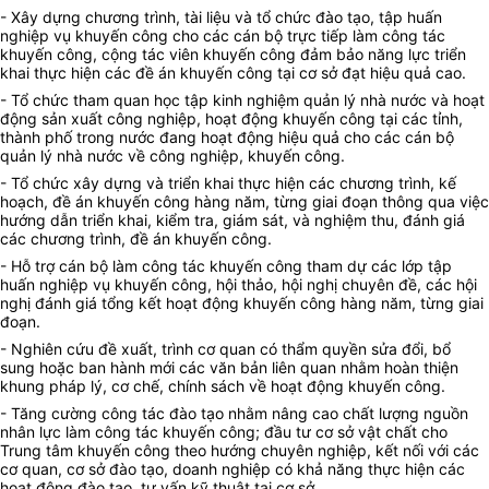
- Xây dựng chương trình, tài liệu và tổ chức đào tạo, tập huấn
nghiệp vụ khuyến công cho các cán bộ trực tiếp làm công tác
khuyến công, cộng tác viên khuyến công đảm bảo năng lực triển
khai thực hiện các đề án khuyến công tại cơ sở đạt hiệu quả cao.
- Tổ chức tham quan học tập kinh nghiệm quản lý nhà nước và hoạt
động sản xuất công nghiệp, hoạt động khuyến công tại các tỉnh,
thành phố trong nước đang hoạt động hiệu quả cho các cán bộ
quản lý nhà nước về công nghiệp, khuyến công.
- Tổ chức xây dựng và triển khai thực hiện các chương trình, kế
hoạch, đề án khuyến công hàng năm, từng giai đoạn thông qua việc
hướng dẫn triển khai, kiểm tra, giám sát, và nghiệm thu, đánh giá
các chương trình, đề án khuyến công.
- Hỗ trợ cán bộ làm công tác khuyến công tham dự các lớp tập
huấn nghiệp vụ khuyến công, hội thảo, hội nghị chuyên đề, các hội
nghị đánh giá tổng kết hoạt động khuyến công hàng năm, từng giai
đoạn.
- Nghiên cứu đề xuất, trình cơ quan có thẩm quyền sửa đổi, bổ
sung hoặc ban hành mới các văn bản liên quan nhằm hoàn thiện
khung pháp lý, cơ chế, chính sách về hoạt động khuyến công.
- Tăng cường công tác đào tạo nhằm nâng cao chất lượng nguồn
nhân lực làm công tác khuyến công; đầu tư cơ sở vật chất cho
Trung tâm khuyến công theo hướng chuyên nghiệp, kết nối với các
cơ quan, cơ sở đào tạo, doanh nghiệp có khả năng thực hiện các
hoạt động đào tạo, tư vấn kỹ thuật tại cơ sở.